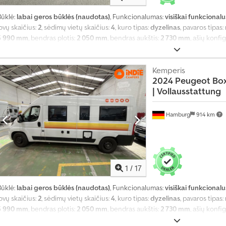
Būklė:
labai geros būklės (naudotas)
, Funkcionalumas:
visiškai funkcionalu
ovų skaičius:
2
, sėdimų vietų skaičius:
4
, kuro tipas:
dyzelinas
, pavaros tipas:
5 990 mm
, bendras plotis:
2 050 mm
, bendras aukštis:
2 730 mm
, ašių konfi
bako talpa:
90 l
, bendras svoris:
3 500 kg
, tuščias svoris:
2 700 kg
, vairuotojo
kaičius:
1
, Gamybos metai:
2024
, mašinos/transporto priemonės numeris:
V
automobilio registracija, autonominis šildytuvas, centrinis užraktas, duš
Kemperis
2024 Peugeot Boxe
kėlimo lova, naudoto automobilio garantija, oro kondicionavimas, oro paga
|
Vollausstattung
priešrūkiniai žibintai, vairo stiprintuvas, vidurinė sėdynių išdėstymo sche
priemonėje, visų sezonų padangos, vonios kambarys
,
Hamburg
914 km
1
/
17
Būklė:
labai geros būklės (naudotas)
, Funkcionalumas:
visiškai funkcionalu
ovų skaičius:
2
, sėdimų vietų skaičius:
4
, kuro tipas:
dyzelinas
, pavaros tipas:
5 990 mm
, bendras plotis:
2 050 mm
, bendras aukštis:
2 730 mm
, ašių konfi
bako talpa:
90 l
, bendras svoris:
3 500 kg
, tuščias svoris:
2 700 kg
, vairuotojo