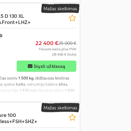
ilumo programa (ESP), imobilaizerio
Mažas skelbimas
iai, stumdomos durys, suodžių filtras,
.5 D 130 XL
.Front+LHZ+
22 400 €
25 000 €
Fiksuota kaina plius PVM
(26 656 € bruto)
Siųsti užklausą
čias svoris:
1 500 kg
, didžiausias leistinas
as
, spalva:
balta
, vairuotojo kabina:
kitas
,
endras ilgis:
1 930 mm
, bendras plotis:
1 860
s erdvės aukštis:
1 860 mm
, Gamybos metai:
ilumo programa (ESP), kruizo kontrolė,
Mažas skelbimas
tai, statymo jutikliai, stumdomos durys,
lure 100
yless+FSH+SHZ+