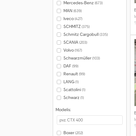
Mercedes-Benz
(673)
MAN
(639)
l
Iveco
(427)
SCHMITZ
(375)
Schmitz Cargobull
(335)
s
SCANIA
(203)
Volvo
(167)
Schwarzmüller
(103)
DAF
(99)
Renault
(99)
LANG
(1)
Scattolini
(1)
Schwarz
(1)
Modelis:
l
Boxer
(202)