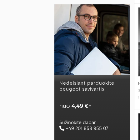
t
Nedelsiant parduokite
peugeot savivartis
s
p
nuo
4,49 €
*
Sužinokite dabar
s
+49 201 858 955 07