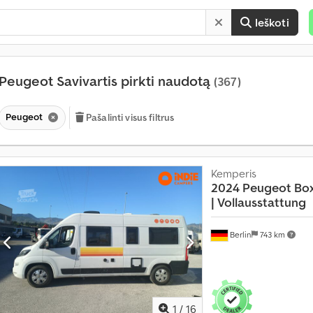
Ieškoti
Peugeot Savivartis pirkti naudotą
(367)
Peugeot
Pašalinti visus filtrus
Kemperis
2024 Peugeot Boxe
|
Vollausstattung
Berlin
743 km
1
/
16