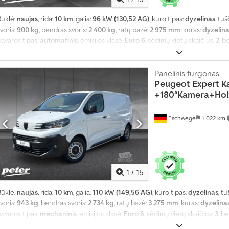
Būklė:
naujas
, rida:
10 km
, galia:
96 kW (130,52 AG)
, kuro tipas:
dyzelinas
, tuš
voris:
900 kg
, bendras svoris:
2 400 kg
, ratų bazė:
2 975 mm
, kuras:
dyzelin
avaros tipas:
automatinis
, emisijos klasė:
Euro 6
, sėdimų vietų skaičius:
2
, b
mm
, krovimo vietos ilgis:
4 753 mm
, krovinių skyriaus plotis:
1 921 mm
, krovo
2026
, Įranga:
ABS, borto kompiuteris, centrinis užraktas, elektroninė stab
sistema, kruizo kontrolė, naudoto automobilio garantija, navigacijos sis
Panelinis furgonas
Peugeot
Expert K
riešrūkiniai žibintai, statymo jutikliai, stumdomos durys, suodžių filtras, 
+180°Kamera+Hol
stiprintuvas
,
Eschwege
1 022 km
1
/
15
Būklė:
naujas
, rida:
10 km
, galia:
110 kW (149,56 AG)
, kuro tipas:
dyzelinas
, t
voris:
943 kg
, bendras svoris:
2 734 kg
, ratų bazė:
3 275 mm
, kuras:
dyzelina
avaros tipas:
mechaninis
, emisijos klasė:
Euro 6
, sėdimų vietų skaičius:
3
, b
mm
, krovimo vietos ilgis:
4 980 mm
, krovinių skyriaus plotis:
1 920 mm
, krovo