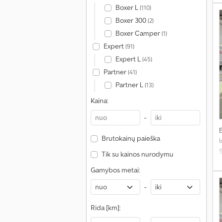
s
Boxer L
(110)
Boxer 300
(2)
Boxer Camper
(1)
Expert
(91)
Expert L
(45)
Partner
(41)
Partner L
(13)
Kaina:
-
Brutokainų paieška
l
Tik su kainos nurodymu
Gamybos metai:
s
-
Rida [km]: