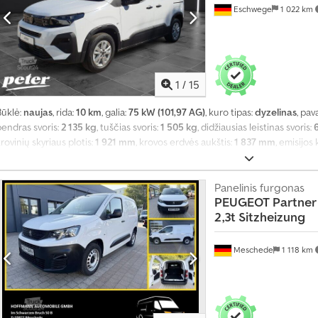
Eschwege
1 022 km
1
/
15
Būklė:
naujas
, rida:
10 km
, galia:
75 kW (101,97 AG)
, kuro tipas:
dyzelinas
, pav
bendras svoris:
2 135 kg
, tuščias svoris:
1 505 kg
, didžiausias leistinas svoris:
rovinių skyriaus plotis:
1 921 mm
, krovos erdvės aukštis:
1 837 mm
, emisijos 
kabina:
kitas
, sėdimų vietų skaičius:
5
, Gamybos metai:
2026
, bendras ilgis:
1 
dyzelinas
, Įranga:
ABS, borto kompiuteris, centrinis užraktas, elektroninė
sistema, kruizo kontrolė, navigacijos sistema, oro kondicionavimas, oro pa
Panelinis furgonas
PEUGEOT
Partner
utikliai, stumdomos durys, suodžių filtras, sėdynės šildytuvas, trauki kontr
2,3t Sitzheizung
Meschede
1 118 km