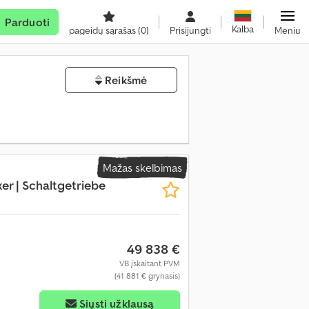
Parduoti
Kalba
pageidų sąrašas
(0)
Prisijungti
Meniu
Reikšmė
Mažas skelbimas
r | Schaltgetriebe
49 838 €
VB įskaitant PVM
(41 881 € grynasis)
Siųsti užklausą