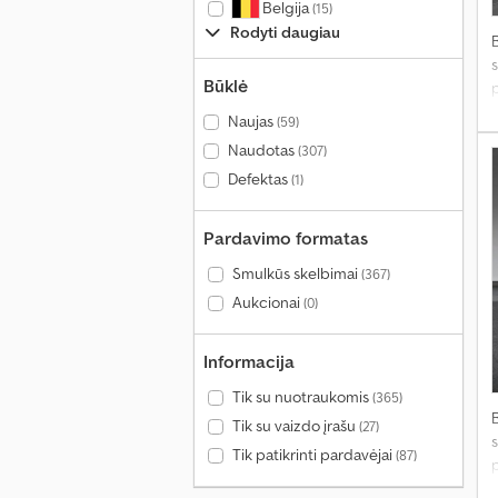
Belgija
(15)
Rodyti daugiau
s
Būklė
p
Naujas
(59)
Naudotas
(307)
Defektas
(1)
p
Pardavimo formatas
Smulkūs skelbimai
(367)
Aukcionai
(0)
Informacija
Tik su nuotraukomis
(365)
Tik su vaizdo įrašu
(27)
s
Tik patikrinti pardavėjai
(87)
p