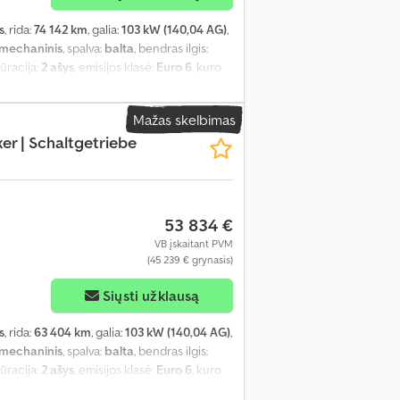
s
, rida:
74 142 km
, galia:
103 kW (140,04 AG)
,
mechaninis
, spalva:
balta
, bendras ilgis:
gūracija:
2 ašys
, emisijos klasė:
Euro 6
, kuro
 vairo padėtis:
kairė
, ankstesnių savininkų
F3YLBPFCPG063841
, Įranga:
ABS,
Mažas skelbimas
as, elektroninė stabilumo programa (ESP),
r | Schaltgetriebe
lvė, pilna techninės priežiūros istorija,
ma, viengulės lovos, virtuvė transporto
53 834 €
VB įskaitant PVM
(45 239 € grynasis)
Siųsti užklausą
s
, rida:
63 404 km
, galia:
103 kW (140,04 AG)
,
mechaninis
, spalva:
balta
, bendras ilgis:
gūracija:
2 ašys
, emisijos klasė:
Euro 6
, kuro
 vairo padėtis:
kairė
, ankstesnių savininkų