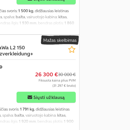
čias svoris:
1 500 kg
, didžiausias leistinas
as
, spalva:
balta
, vairuotojo kabina:
kitas
,
endras ilgis:
1 930 mm
, bendras plotis:
1 860
s erdvės aukštis:
1 860 mm
, Gamybos metai:
ilumo programa (ESP), imobilaizerio
Mažas skelbimas
tema, oro kondicionavimas, oro pagalvė,
aWa L2 150
sėdynės šildytuvas, trauki kontrolė, vairo
zverkleidung+
26 300 €
30 000 €
Fiksuota kaina plius PVM
(31 297 € bruto)
Siųsti užklausą
uščias svoris:
1 791 kg
, didžiausias leistinas
s
, spalva:
balta
, vairuotojo kabina:
kitas
,
endras ilgis:
1 920 mm
, bendras plotis:
1 900
s erdvės aukštis:
1 895 mm
, Gamybos metai: