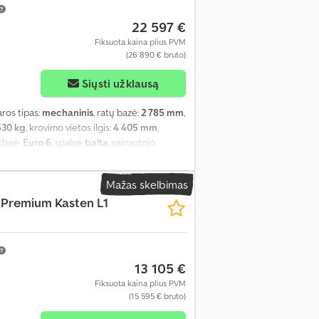
22 597 €
Fiksuota kaina plius PVM
(26 890 € bruto)
Siųsti užklausą
aros tipas:
mechaninis
, ratų bazė:
2 785 mm
,
630 kg
, krovimo vietos ilgis:
4 405 mm
,
klasė:
Euro 6
, spalva:
balta
, vairuotojo
930 mm
, bendras plotis:
1 840 mm
, kuras:
 stabilumo programa (ESP), imobilaizerio
Mažas skelbimas
galvė, priešrūkiniai žibintai, statymo
 Premium Kasten L1
olė, vairo stiprintuvas
,
13 105 €
Fiksuota kaina plius PVM
(15 595 € bruto)