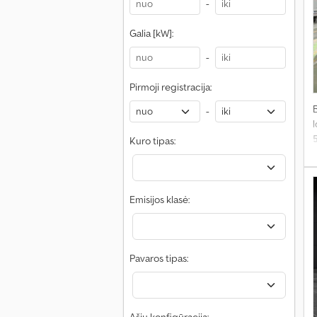
-
Galia [kW]:
-
Pirmoji registracija:
-
l
Kuro tipas:
s
Emisijos klasė:
Pavaros tipas: