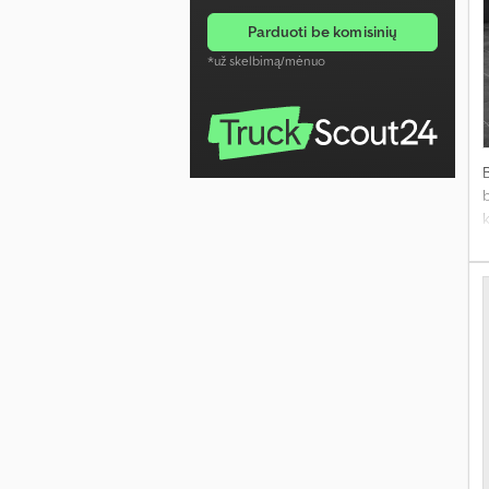
parduoti be komisinių
*už skelbimą/mėnuo
k
j