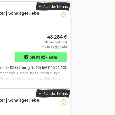
F3YLBPFCPG023279
, Įranga:
ABS,
Mažas skelbimas
as, elektroninė stabilumo programa (ESP),
r | Schaltgetriebe
lvė, pilna techninės priežiūros istorija,
ma, viengulės lovos, virtuvė transporto
48 284 €
VB įskaitant PVM
(40 575 € grynasis)
Siųsti užklausą
s
, rida:
82 559 km
, galia:
103 kW (140,04 AG)
,
mechaninis
, spalva:
balta
, bendras ilgis:
gūracija:
2 ašys
, emisijos klasė:
Euro 6
, kuro
 vairo padėtis:
kairė
, ankstesnių savininkų
F3YLBPFCPG023277
, Įranga:
ABS,
Mažas skelbimas
as, elektroninė stabilumo programa (ESP),
r | Schaltgetriebe
lvė, pilna techninės priežiūros istorija,
ma, viengulės lovos, virtuvė transporto