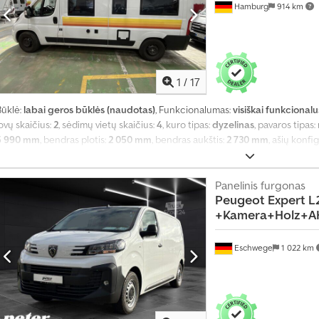
Hamburg
914 km
1
/
17
Būklė:
labai geros būklės (naudotas)
, Funkcionalumas:
visiškai funkcionalu
ovų skaičius:
2
, sėdimų vietų skaičius:
4
, kuro tipas:
dyzelinas
, pavaros tipas:
5 990 mm
, bendras plotis:
2 050 mm
, bendras aukštis:
2 730 mm
, ašių konfi
bako talpa:
90 l
, bendras svoris:
3 500 kg
, tuščias svoris:
2 700 kg
, vairuotojo
kaičius:
1
, Gamybos metai:
2024
, mašinos/transporto priemonės numeris:
V
automobilio registracija, autonominis šildytuvas, centrinis užraktas, duš
Panelinis furgonas
Peugeot
Expert L
kėlimo lova, naudoto automobilio garantija, oro kondicionavimas, oro paga
+Kamera+Holz+
priešrūkiniai žibintai, vairo stiprintuvas, vidurinė sėdynių išdėstymo sche
priemonėje, visų sezonų padangos, vonios kambarys
,
Eschwege
1 022 km