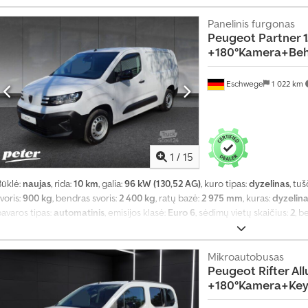
2025
, Įranga:
ABS, borto kompiuteris, centrinis užraktas, elektroninė stab
sistema, kruizo kontrolė, oro kondicionavimas, oro pagalvė, statymo jutikl
Panelinis furgonas
Peugeot
Partner 1
rauki kontrolė, vairo stiprintuvas
,
+180°Kamera+Beh
Eschwege
1 022 km
1
/
15
Būklė:
naujas
, rida:
10 km
, galia:
96 kW (130,52 AG)
, kuro tipas:
dyzelinas
, tuš
voris:
900 kg
, bendras svoris:
2 400 kg
, ratų bazė:
2 975 mm
, kuras:
dyzelin
avaros tipas:
automatinis
, emisijos klasė:
Euro 6
, sėdimų vietų skaičius:
2
, b
mm
, krovimo vietos ilgis:
4 753 mm
, krovinių skyriaus plotis:
1 921 mm
, krovo
2026
, Įranga:
ABS, borto kompiuteris, centrinis užraktas, elektroninė stab
navigacijos sistema, oro kondicionavimas, oro pagalvė, priešrūkiniai žibin
Mikroautobusas
Peugeot
Rifter Al
uodžių filtras, sėdynės šildytuvas, trauki kontrolė, vairo stiprintuvas
,
+180°Kamera+Ke