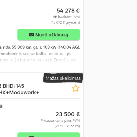
54 278 €
VB įskaitant PVM
(45 612 € grynasis)
Siųsti užklausą
s
, rida:
55 809 km
, galia:
103 kW (140,04 AG)
,
mechaninis
, spalva:
balta
, bendras ilgis:
gūracija:
2 ašys
, emisijos klasė:
Euro 6
, kuro
 vairo padėtis:
kairė
, ankstesnių savininkų
F3YLBPFCPG063848
, Įranga:
ABS,
Mažas skelbimas
as, elektroninė stabilumo programa (ESP),
2 BHDi 145
lvė, pilna techninės priežiūros istorija,
AHK+Moduwork+
ma, viengulės lovos, virtuvė transporto
23 500 €
Fiksuota kaina plius PVM
(27 965 € bruto)