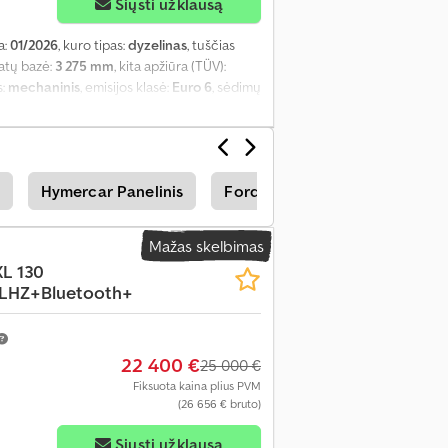
Siųsti užklausą
a:
01/2026
, kuro tipas:
dyzelinas
, tuščias
ratų bazė:
3 275 mm
, kita apžiūra (TÜV):
s:
mechaninis
, emisijos klasė:
Euro 6
, sėdimų
ietos ilgis:
4 980 mm
, krovinių skyriaus
anga:
ABS, borto kompiuteris, centrinis
ruizo kontrolė, naudoto automobilio
iai žibintai, statymo jutikliai,
Hymercar Panelinis
Ford Transit Connect Transpor
Mažas skelbimas
XL 130
+LHZ+Bluetooth+
22 400 €
25 000 €
Fiksuota kaina plius PVM
(26 656 € bruto)
Siųsti užklausą