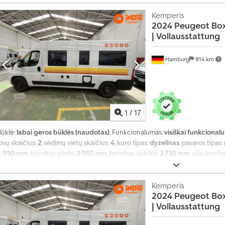
kaičius:
1
, Gamybos metai:
2024
, mašinos/transporto priemonės numeris:
V
automobilio registracija, autonominis šildytuvas, centrinis užraktas, duš
Kemperis
2024 Peugeot Boxe
kėlimo lova, naudoto automobilio garantija, oro kondicionavimas, oro paga
|
Vollausstattung
priešrūkiniai žibintai, vairo stiprintuvas, vidurinė sėdynių išdėstymo sche
priemonėje, visų sezonų padangos, vonios kambarys
,
Hamburg
914 km
1
/
17
Būklė:
labai geros būklės (naudotas)
, Funkcionalumas:
visiškai funkcionalu
ovų skaičius:
2
, sėdimų vietų skaičius:
4
, kuro tipas:
dyzelinas
, pavaros tipas:
5 990 mm
, bendras plotis:
2 050 mm
, bendras aukštis:
2 730 mm
, ašių konfi
bako talpa:
90 l
, bendras svoris:
3 500 kg
, tuščias svoris:
2 700 kg
, vairuotojo
kaičius:
1
, Gamybos metai:
2024
, mašinos/transporto priemonės numeris:
V
automobilio registracija, autonominis šildytuvas, centrinis užraktas, duš
Kemperis
2024 Peugeot Boxe
kėlimo lova, naudoto automobilio garantija, oro kondicionavimas, oro paga
|
Vollausstattung
priešrūkiniai žibintai, vairo stiprintuvas, vidurinė sėdynių išdėstymo sche
priemonėje, visų sezonų padangos, vonios kambarys
,