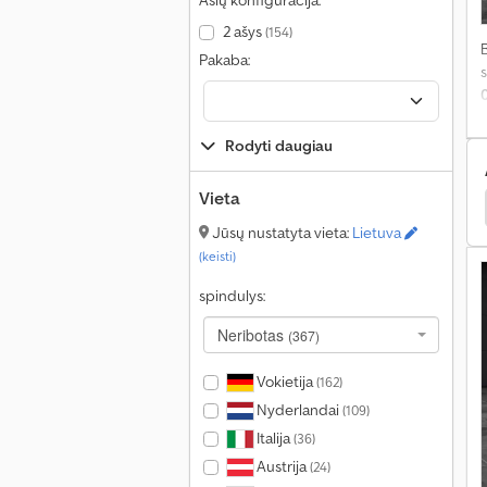
Ašių konfigūracija:
2 ašys
(154)
Pakaba:
s
v
p
Rodyti daugiau
g
Vieta
Karavanai / Kemperiai
Clever Karavanai / Kemperiai
Jūsų nustatyta vieta:
Lietuva
(keisti)
spindulys:
Neribotas
(367)
Vokietija
(162)
Nyderlandai
(109)
Italija
(36)
Austrija
(24)