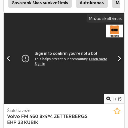
kondicionavimas, sėdynės šildytuvas
,
i
Savarankiškas sunkvežimis
Autokranas
Manev
Mažas skelbimas
1
/
15
Šiukšliavežė
Volvo
FM 460 8x4*4 ZETTERBERGS
EHP 33 KUBIK