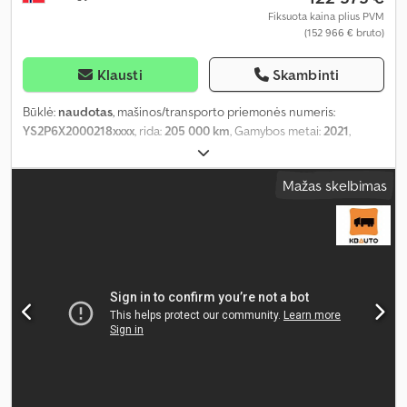
Fiksuota kaina plius PVM
(152 966 € bruto)
Klausti
Skambinti
Būklė:
naudotas
, mašinos/transporto priemonės numeris:
YS2P6X2000218xxxx
, rida:
205 000 km
, Gamybos metai:
2021
,
Mažas skelbimas