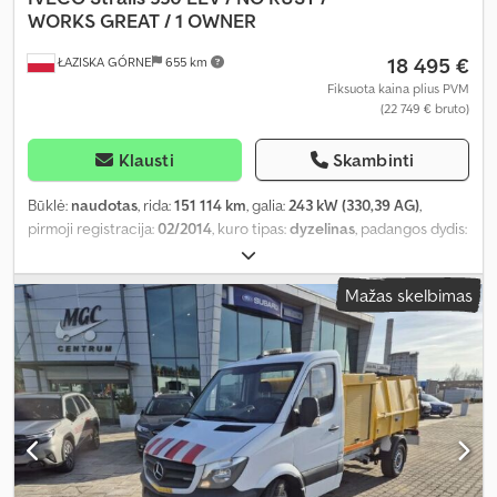
WORKS GREAT / 1 OWNER
18 495 €
ŁAZISKA GÓRNE
655 km
Fiksuota kaina plius PVM
(22 749 € bruto)
Klausti
Skambinti
Būklė:
naudotas
, rida:
151 114 km
, galia:
243 kW (330,39 AG)
,
pirmoji registracija:
02/2014
, kuro tipas:
dyzelinas
, padangos dydis:
315/80R22.5
, padang padangų:
80 procentas
, ašių konfigūracija:
6x2
, ratų bazė:
3 810 mm
, kuras:
dyzelinas
, stabdžiai:
retarderis
,
Mažas skelbimas
spalva:
balta
, pavaros tipas:
automatinis
, emisijos klasė:
Euro 5
,
bendras ilgis:
9 500 mm
, bendras plotis:
2 500 mm
, bendras
aukštis:
3 850 mm
, krovinio erdvės tūris:
27 m³
, Gamybos metai:
2014
, Įranga:
ABS, AdBlue, borto kompiuteris, centrinis užraktas,
diferencialo užraktas, elektrinis langų reguliavimas, elektriškai
reguliuojamas veidrodis, oro kondicionavimas, priešrūkiniai
žibintai, retarderis, spoileris, vairo stiprintuvas
,