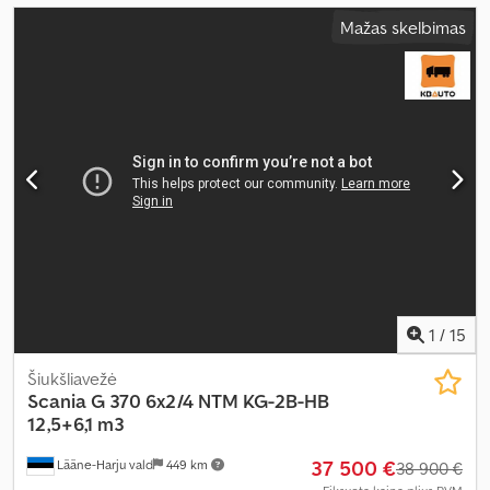
Mažas skelbimas
1
/
15
Šiukšliavežė
Scania
G 370 6x2/4 NTM KG-2B-HB
12,5+6,1 m3
37 500 €
Lääne-Harju vald
449 km
38 900 €