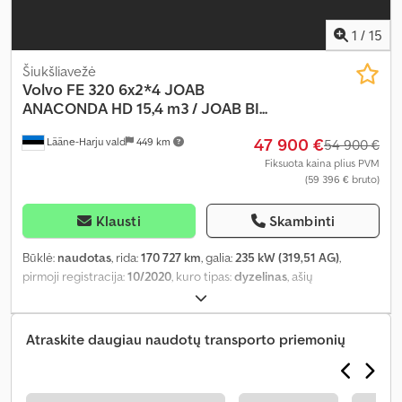
1
/
15
Šiukšliavežė
Volvo
FE 320 6x2*4 JOAB
ANACONDA HD 15,4 m3 / JOAB BI...
47 900 €
Lääne-Harju vald
449 km
54 900 €
Fiksuota kaina plius PVM
(59 396 € bruto)
Klausti
Skambinti
Būklė:
naudotas
, rida:
170 727 km
, galia:
235 kW (319,51 AG)
,
pirmoji registracija:
10/2020
, kuro tipas:
dyzelinas
, ašių
konfigūracija:
6x2
, ratų bazė:
3 890 mm
, kuras:
dyzelinas
, pavaros
tipas:
automatinis
, emisijos klasė:
Euro 6
, pakaba:
oras
, bendras
ilgis:
10 000 mm
, bendras plotis:
2 500 mm
, bendras aukštis:
3 500
Atraskite daugiau naudotų transporto priemonių
mm
, Gamybos metai:
2020
, Įranga:
borto kompiuteris, centrinis
užraktas, diferencialo užraktas, elektrinis langų reguliavimas,
elektriškai reguliuojamas veidrodis, kruizo kontrolė, oro