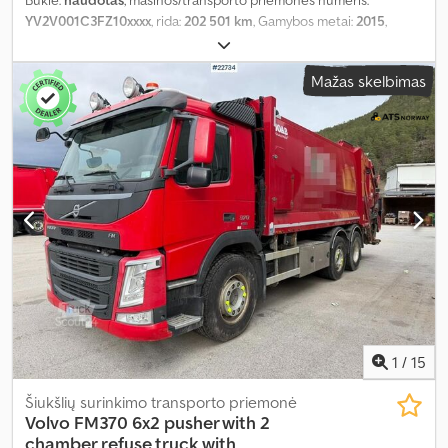
YV2V001C3FZ10xxxx
, rida:
202 501 km
, Gamybos metai:
2015
,
Mažas skelbimas
1
/
15
Šiukšlių surinkimo transporto priemonė
Volvo
FM370 6x2 pusher with 2
chamber refuse truck with