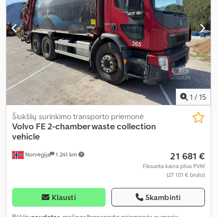
1
/
15
Šiukšlių surinkimo transporto priemonė
Volvo
FE 2-chamber waste collection
vehicle
21 681 €
Norvegija
1 241 km
Fiksuota kaina plius PVM
(27 101 € bruto)
Klausti
Skambinti
Būklė:
naudotas
, mašinos/transporto priemonės numeris: