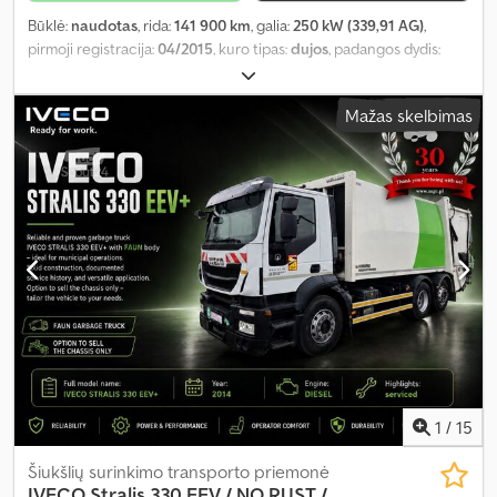
Būklė:
naudotas
, rida:
141 900 km
, galia:
250 kW (339,91 AG)
,
pirmoji registracija:
04/2015
, kuro tipas:
dujos
, padangos dydis:
315/60R22.5
, padang padangų:
70 procentas
, ašių konfigūracija:
6x2
, ratų bazė:
655 350 mm
, kuras:
suskystintos naftos dujos
Mažas skelbimas
(LPG)
, stabdžiai:
retarderis
, spalva:
mėlyna
, pavaros tipas:
automatinis
, emisijos klasė:
Euro 6
, pakaba:
oras
, bendras ilgis:
9 860 mm
, bendras plotis:
2 600 mm
, bendras aukštis:
3 340 mm
,
krovinio erdvės tūris:
18 m³
, Gamybos metai:
2015
, Įranga:
ABS,
borto kompiuteris, centrinis užraktas, diferencialo užraktas,
elektrinis langų reguliavimas, elektriškai reguliuojamas
veidrodis, kruizo kontrolė, oro kondicionavimas, priešrūkiniai
žibintai, retarderis, sėdynės šildytuvas, trauki kontrolė, vairo
stiprintuvas
,
1
/
15
Šiukšlių surinkimo transporto priemonė
IVECO
Stralis 330 EEV / NO RUST /