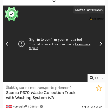
Mažas skelbimas
1
/
15
Šiukšlių surinkimo transporto priemonė
Scania
P370 Waste Collection Truck
with Washing System WA
122 373 €
Norvegija
1 086 km