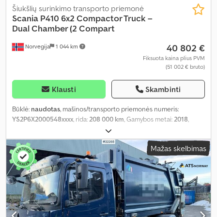
Šiukšlių surinkimo transporto priemonė
Scania
P410 6x2 Compactor Truck –
Dual Chamber (2 Compart
40 802 €
Norvegija
1 044 km
Fiksuota kaina plius PVM
(51 002 € bruto)
Klausti
Skambinti
Būklė:
naudotas
, mašinos/transporto priemonės numeris:
YS2P6X2000548xxxx
, rida:
208 000 km
, Gamybos metai:
2018
,
Mažas skelbimas