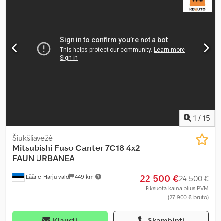
diferencialo užraktas, elektrinis langų reguliavimas, elektriškai
reguliuojamas veidrodis, kruizo kontrolė, oro kondicionavimas,
sėdynės šildytuvas
,
1
/
15
Šiukšliavežė
Mitsubishi
Fuso Canter 7C18 4x2
FAUN URBANEA
22 500 €
Lääne-Harju vald
449 km
24 500 €
Fiksuota kaina plius PVM
(27 900 € bruto)
Klausti
Skambinti