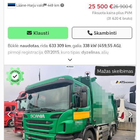
25 500 €
Lääne-Harju vald
449 km
26 900 €
Fiksuota kaina plius PVM
(31 620 € bruto)
Klausti
Skambinti
Būklė:
naudotas
, rida:
633 309 km
, galia:
338 kW (459,55 AG)
,
pirmoji registracija:
07/2015
, kuro tipas:
dyzelinas
, ašių
konfigūracija:
8x4
, ratų bazė:
3 900 mm
, kuras:
dyzelinas
, pavaros
tipas:
automatinis
, emisijos klasė:
Euro 6
, pakaba:
plienas-oras
,
Mažas skelbimas
bendras ilgis:
10 440 mm
, bendras plotis:
2 600 mm
, bendras
aukštis:
4 380 mm
, Gamybos metai:
2015
, Įranga:
autonominis
šildytuvas, borto kompiuteris, centrinis užraktas, diferencialo
užraktas, elektrinis langų reguliavimas, elektriškai
reguliuojamas veidrodis, kruizo kontrolė, oro kondicionavimas,
sėdynės šildytuvas
,