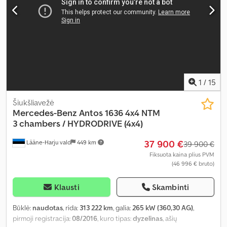
1
/
15
Šiukšliavežė
Mercedes-Benz
Antos 1636 4x4 NTM
3 chambers / HYDRODRIVE (4x4)
37 900 €
Lääne-Harju vald
449 km
39 900 €
Fiksuota kaina plius PVM
(46 996 € bruto)
Klausti
Skambinti
Būklė:
naudotas
, rida:
313 222 km
, galia:
265 kW (360,30 AG)
,
pirmoji registracija:
08/2016
, kuro tipas:
dyzelinas
, ašių