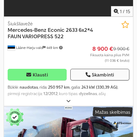
1
/
15
Šiukšliavežė
Mercedes-Benz
Econic 2633 6x2*4
FAUN VARIOPRESS 522
8 900 €
Lääne-Harju vald
449 km
9 900 €
Fiksuota kaina plius PVM
(11 036 € bruto)
Klausti
Skambinti
Būklė:
naudotas
, rida:
250 957 km
, galia:
243 kW (330,39 AG)
,
pirmoji registracija:
12/2012
, kuro tipas:
dyzelinas
, ašių
konfigūracija:
6x2
, ratų bazė:
3 900 mm
, kuras:
dyzelinas
, pavaros
tipas:
automatinis
, emisijos klasė:
Euro 5
, pakaba:
oras
, bendras
Mažas skelbimas
ilgis:
10 400 mm
, bendras plotis:
2 550 mm
, bendras aukštis:
3 450
mm
, Gamybos metai:
2012
, Įranga:
diferencialo užraktas,
elektriškai reguliuojamas veidrodis, oro kondicionavimas
,