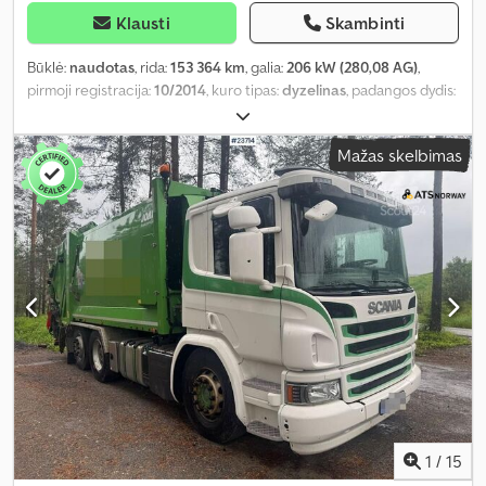
Klausti
Skambinti
Būklė:
naudotas
, rida:
153 364 km
, galia:
206 kW (280,08 AG)
,
pirmoji registracija:
10/2014
, kuro tipas:
dyzelinas
, padangos dydis:
315/80R22.5
, padang padangų:
80 procentas
, ašių konfigūracija:
4x2
, ratų bazė:
3 700 mm
, kuras:
dyzelinas
, stabdžiai:
retarderis
,
Mažas skelbimas
spalva:
balta
, pavaros tipas:
automatinis
, pavarų skaičius:
6
,
emisijos klasė:
Euro 6
, pakaba:
oras
, Gamybos metai:
2014
, Įranga:
ABS, AdBlue, borto kompiuteris, centrinis užraktas, diferencialo
užraktas, elektrinis langų reguliavimas, elektriškai
reguliuojamas veidrodis, kruizo kontrolė, oro kondicionavimas,
priešrūkiniai žibintai, retarderis, trauki kontrolė, vairo
stiprintuvas
,
1
/
15