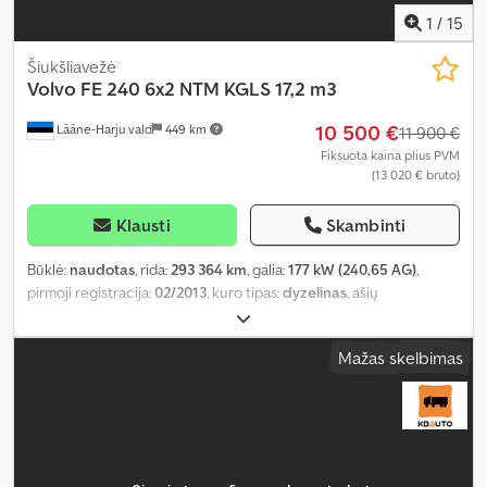
1
/
15
Šiukšliavežė
Volvo
FE 240 6x2 NTM KGLS 17,2 m3
10 500 €
Lääne-Harju vald
449 km
11 900 €
Fiksuota kaina plius PVM
(13 020 € bruto)
Klausti
Skambinti
Būklė:
naudotas
, rida:
293 364 km
, galia:
177 kW (240,65 AG)
,
pirmoji registracija:
02/2013
, kuro tipas:
dyzelinas
, ašių
konfigūracija:
6x2
, ratų bazė:
3 500 mm
, kuras:
dyzelinas
, pavaros
tipas:
automatinis
, emisijos klasė:
Euro 5
, pakaba:
plienas-oras
,
Mažas skelbimas
bendras ilgis:
8 750 mm
, bendras plotis:
2 550 mm
, bendras
aukštis:
3 010 mm
, Gamybos metai:
2013
, Įranga:
borto
kompiuteris, centrinis užraktas, diferencialo užraktas, elektrinis
langų reguliavimas, elektriškai reguliuojamas veidrodis, kruizo
kontrolė, sėdynės šildytuvas
,