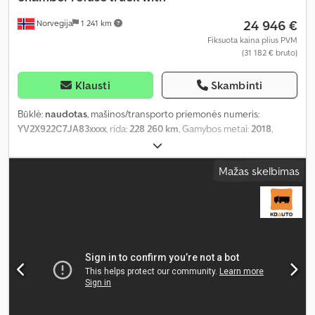
24 946 €
Norvegija
1 241 km
Fiksuota kaina plius PVM
(31 182 € bruto)
Klausti
Skambinti
Būklė:
naudotas
, mašinos/transporto priemonės numeris:
YV2X922C7JA83xxxx
, rida:
228 260 km
, Gamybos metai:
2018
,
Mažas skelbimas