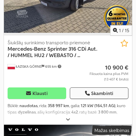
1
/
15
Šiukšlių surinkimo transporto priemonė
Mercedes-Benz
Sprinter 316 CDi Aut.
/ HUMMEL HU2 / WEBASTO / ...
10 900 €
ŁAZISKA GÓRNE
655 km
Fiksuota kaina plius PVM
(13 407 € bruto)
Klausti
Skambinti
Būklė:
naudotas
, rida:
358 997 km
, galia:
121 kW (164,51 AG)
, kuro
tipas:
dyzelinas
, ašių konfigūracija:
4x2
, ratų bazė:
3 800 mm
,
kuras:
dyzelinas
, spalva:
balta
, pavaros tipas:
automatinis
, pavarų
skaičius:
6
, emisijos klasė:
Euro 6
, bendras ilgis:
2 150 mm
, bendras
Mažas skelbimas
plotis:
1 750 mm
, bendras aukštis:
1 000 mm
, Gamybos metai:
2016
,