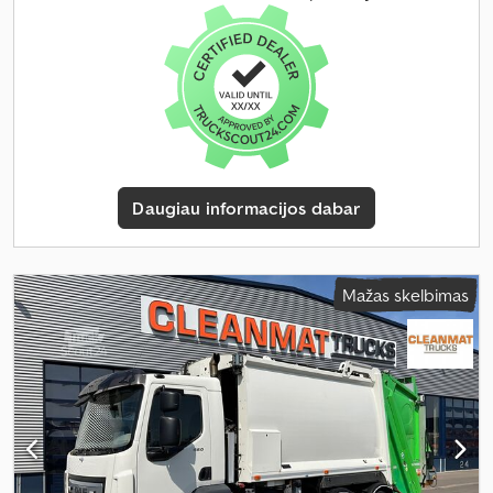
8 000 kg
, leistina ašies apkrova (ašis 2):
11 500 kg
, leistina ašies
apkrova (ašis 3):
7 500 kg
, Gamybos metai:
2017
, Įranga:
ABS,
diferencialo užraktas, elektrinis langų reguliavimas, kruizo
kontrolė, oro kondicionavimas
,
Daugiau informacijos dabar
Mažas skelbimas