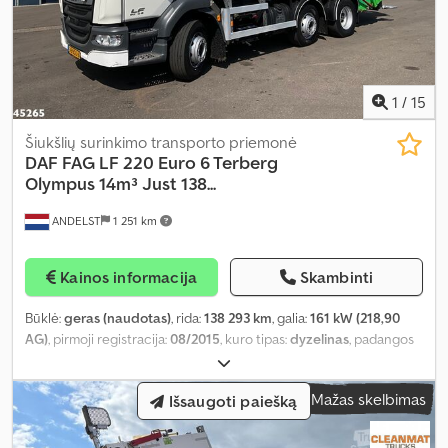
1
/
15
Šiukšlių surinkimo transporto priemonė
DAF
FAG LF 220 Euro 6 Terberg
Olympus 14m³ Just 138...
ANDELST
1 251 km
Kainos informacija
Skambinti
Būklė:
geras (naudotas)
, rida:
138 293 km
, galia:
161 kW (218,90
AG)
, pirmoji registracija:
08/2015
, kuro tipas:
dyzelinas
, padangos
dydis:
285/70 19.5
, ašių konfigūracija:
6x2
, ratų bazė:
4 200 mm
,
kuras:
dyzelinas
, vairuotojo kabina:
dieninė kabina
, pavaros tipas:
Mažas skelbimas
Išsaugoti paiešką
automatinis
, emisijos klasė:
Euro 6
, pakaba:
plienas-oras
, sėdimų
vietų skaičius:
3
, bendras ilgis:
8 700 mm
, bendras plotis:
2 400
mm
, bendras aukštis:
3 500 mm
, leistina ašies apkrova (ašis 1):