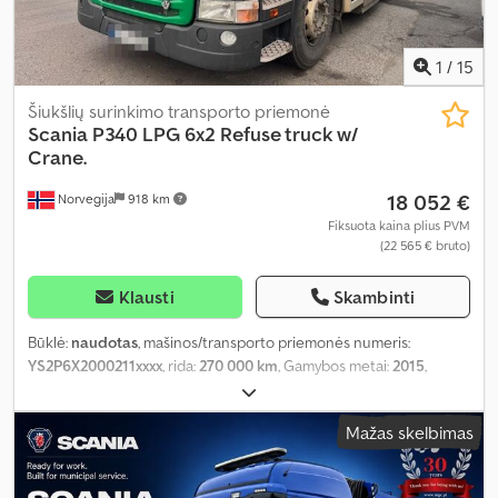
1
/
15
Šiukšlių surinkimo transporto priemonė
Scania
P340 LPG 6x2 Refuse truck w/
Crane.
18 052 €
Norvegija
918 km
Fiksuota kaina plius PVM
(22 565 € bruto)
Klausti
Skambinti
Būklė:
naudotas
, mašinos/transporto priemonės numeris:
YS2P6X2000211xxxx
, rida:
270 000 km
, Gamybos metai:
2015
,
Mažas skelbimas