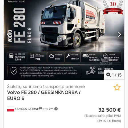
Įranga:
ABS, AdBlue, borto kompiuteris, centrinis užraktas,
elektrinis langų reguliavimas, elektriškai reguliuojamas
veidrodis, elektroninė stabilumo programa (ESP), oro
kondicionavimas, priešrūkiniai žibintai, spoileris, vairo
stiprintuvas
,
1
/
15
Šiukšlių surinkimo transporto priemonė
Volvo
FE 280 / GEESINKNORBA /
EURO 6
32 500 €
ŁAZISKA GÓRNE
655 km
Fiksuota kaina plius PVM
(39 975 € bruto)