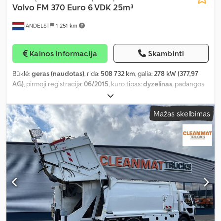
Volvo
FM 370 Euro 6 VDK 25m³
ANDELST
1 251 km
Kainos informacija
Skambinti
Būklė:
geras (naudotas)
, rida:
508 732 km
, galia:
278 kW (377,97
AG)
, pirmoji registracija:
06/2015
, kuro tipas:
dyzelinas
, padangos
dydis:
385/65 22.5
, ašių konfigūracija:
6x2
, ratų bazė:
4 600 mm
,
kuras:
dyzelinas
, vairuotojo kabina:
dieninė kabina
, pavaros tipas:
Mažas skelbimas
automatinis
, emisijos klasė:
Euro 6
, pakaba:
plienas-oras
, sėdimų
vietų skaičius:
2
, bendras ilgis:
10 200 mm
, bendras plotis:
2 550
mm
, bendras aukštis:
3 600 mm
, leistina ašies apkrova (ašis 1):
8 000 kg
, leistina ašies apkrova (ašis 2):
12 000 kg
, leistina ašies
apkrova (ašis 3):
10 000 kg
, Gamybos metai:
2015
, Įranga:
ABS,
diferencialo užraktas, elektrinis langų reguliavimas, kruizo
kontrolė, oro kondicionavimas
,