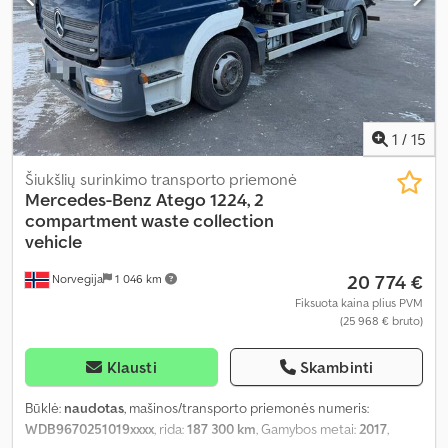
1
/
15
Šiukšlių surinkimo transporto priemonė
Mercedes-Benz
Atego 1224, 2
compartment waste collection
vehicle
20 774 €
Norvegija
1 046 km
Fiksuota kaina plius PVM
(25 968 € bruto)
Klausti
Skambinti
Būklė:
naudotas
, mašinos/transporto priemonės numeris:
WDB9670251019xxxx
, rida:
187 300 km
, Gamybos metai:
2017
,