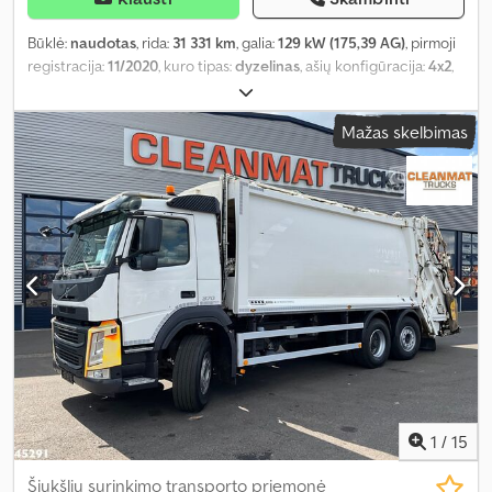
Būklė:
naudotas
, rida:
31 331 km
, galia:
129 kW (175,39 AG)
, pirmoji
registracija:
11/2020
, kuro tipas:
dyzelinas
, ašių konfigūracija:
4x2
,
ratų bazė:
2 800 mm
, kuras:
dyzelinas
, pavaros tipas:
mechaninis
,
emisijos klasė:
Euro 6
, pakaba:
plienas
, bendras ilgis:
5 610 mm
,
Mažas skelbimas
bendras plotis:
2 030 mm
, bendras aukštis:
2 750 mm
, Gamybos
metai:
2020
, Įranga:
borto kompiuteris, centrinis užraktas,
elektrinis langų reguliavimas, elektriškai reguliuojamas
veidrodis, oro kondicionavimas
,
1
/
15
Šiukšlių surinkimo transporto priemonė