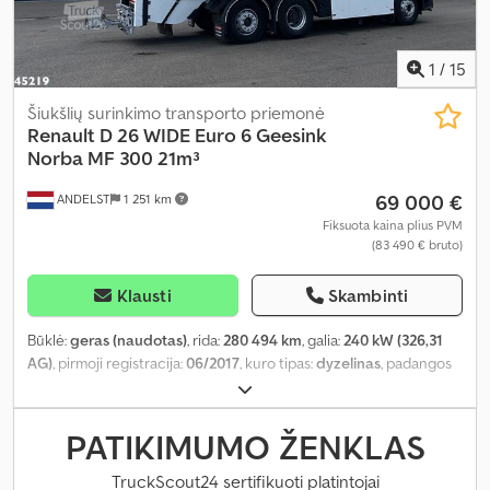
1
/
15
Šiukšlių surinkimo transporto priemonė
Renault
D 26 WIDE Euro 6 Geesink
Norba MF 300 21m³
69 000 €
ANDELST
1 251 km
Fiksuota kaina plius PVM
(83 490 € bruto)
Klausti
Skambinti
Būklė:
geras (naudotas)
, rida:
280 494 km
, galia:
240 kW (326,31
AG)
, pirmoji registracija:
06/2017
, kuro tipas:
dyzelinas
, padangos
dydis:
315/80 22.5
, ašių konfigūracija:
6x2
, ratų bazė:
4 100 mm
,
kuras:
dyzelinas
, vairuotojo kabina:
dieninė kabina
, pavaros tipas:
automatinis
, emisijos klasė:
Euro 6
, pakaba:
plienas-oras
, sėdimų
PATIKIMUMO ŽENKLAS
vietų skaičius:
3
, bendras ilgis:
10 100 mm
, bendras plotis:
2 500
mm
, bendras aukštis:
3 600 mm
, leistina ašies apkrova (ašis 1):
TruckScout24 sertifikuoti platintojai