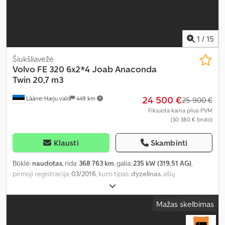
1
/
15
Šiukšliavežė
Volvo
FE 320 6x2*4 Joab Anaconda
Twin 20,7 m3
24 500 €
Lääne-Harju vald
449 km
25 900 €
Fiksuota kaina plius PVM
(30 380 € bruto)
Klausti
Skambinti
Būklė:
naudotas
, rida:
368 763 km
, galia:
235 kW (319,51 AG)
,
pirmoji registracija:
03/2016
, kuro tipas:
dyzelinas
, ašių
konfigūracija:
6x2
, ratų bazė:
4 750 mm
, kuras:
dyzelinas
, pavaros
tipas:
automatinis
, emisijos klasė:
Euro 6
, pakaba:
plienas-oras
,
Mažas skelbimas
bendras ilgis:
10 400 mm
, bendras plotis:
2 600 mm
, Gamybos
metai:
2016
, Įranga:
borto kompiuteris, centrinis užraktas,