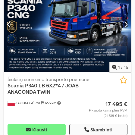
1
/
15
Šiukšlių surinkimo transporto priemonė
Scania
P340 LB 6X2*4 / JOAB
ANACONDA TWIN
17 495 €
ŁAZISKA GÓRNE
655 km
Fiksuota kaina plius PVM
(21 519 € bruto)
Klausti
Skambinti