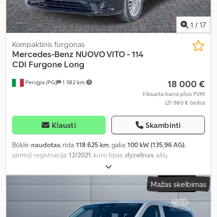
1
/
17
Kompaktinis furgonas
Mercedes-Benz
NUOVO VITO - 114
CDI Furgone Long
18 000 €
Perugia (PG)
1 582 km
Fiksuota kaina plius PVM
(21 960 € bruto)
Klausti
Skambinti
Būklė:
naudotas
, rida:
118 625 km
, galia:
100 kW (135,96 AG)
,
pirmoji registracija:
12/2021
, kuro tipas:
dyzelinas
, ašių
konfigūracija:
4x2
, spalva:
juodas
, pavaros tipas:
mechaninis
,
emisijos klasė:
Euro 6
, pakaba:
plienas
, sėdimų vietų skaičius:
3
,
Mažas skelbimas
Įranga:
oro kondicionavimas, vairo stiprintuvas
,