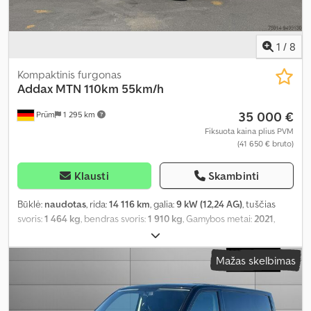
1
/
8
Kompaktinis furgonas
Addax
MTN 110km 55km/h
35 000 €
Prüm
1 295 km
Fiksuota kaina plius PVM
(41 650 € bruto)
Klausti
Skambinti
Būklė:
naudotas
, rida:
14 116 km
, galia:
9 kW (12,24 AG)
, tuščias
svoris:
1 464 kg
, bendras svoris:
1 910 kg
, Gamybos metai:
2021
,
darbinė masė:
1 910 kg
,
Mažas skelbimas