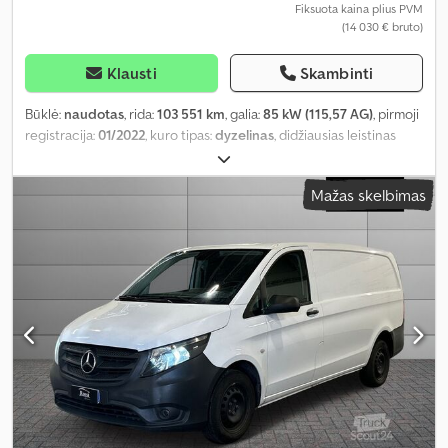
Fiksuota kaina plius PVM
(14 030 € bruto)
Klausti
Skambinti
Būklė:
naudotas
, rida:
103 551 km
, galia:
85 kW (115,57 AG)
, pirmoji
registracija:
01/2022
, kuro tipas:
dyzelinas
, didžiausias leistinas
svoris:
438 kg
, ašių konfigūracija:
4x2
, spalva:
balta
, pavaros tipas:
mechaninis
, emisijos klasė:
Euro 6
, pakaba:
plienas
, sėdimų vietų
Mažas skelbimas
skaičius:
2
, Įranga:
oro kondicionavimas, vairo stiprintuvas
,