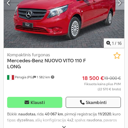
1
/
16
Kompaktinis furgonas
Mercedes-Benz
NUOVO VITO 110 F
LONG
18 500 €
Perugia (PG)
1 582 km
19 000 €
Fiksuota kaina plius PVM
(22 570 € bruto)
Klausti
Skambinti
Būklė:
naudotas
, rida:
40 067 km
, pirmoji registracija:
11/2020
, kuro
tipas:
dyzelinas
, ašių konfigūracija:
4x2
, spalva:
raudona
, pavaros
tipas:
mechaninis
, emisijos klasė:
Euro 6
, pakaba:
plienas
, sėdimų