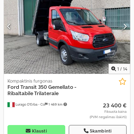
1
/
14
Kompaktinis furgonas
Ford
Transit 350 Gemellato -
Ribaltabile Trilaterale
23 400 €
Lurago D'Erba - Co
1 469 km
Fiksuota kaina
(PVM negalimas išskirti)
Klausti
Skambinti