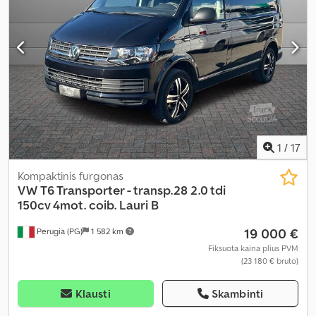
1
/
17
Kompaktinis furgonas
VW
T6 Transporter - transp.28 2.0 tdi
150cv 4mot. coib. Lauri B
19 000 €
Perugia (PG)
1 582 km
Fiksuota kaina plius PVM
(23 180 € bruto)
Klausti
Skambinti