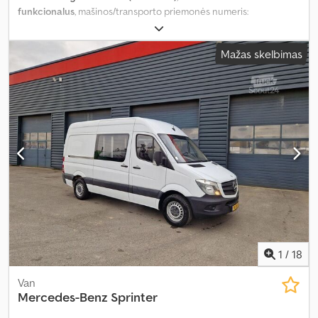
funkcionalus
, mašinos/transporto priemonės numeris:
YARVFEHTMGZ230798
, rida:
83 900 km
, galia:
106 kW (144,12 AG)
,
pirmoji registracija:
11/2022
, kuro tipas:
dyzelinas
, padangos dydis:
Mažas skelbimas
215/65 R16C 106/104T
, ratų bazė:
3 275 mm
, spalva:
balta
, emisijos
klasė:
Euro 6
, sėdimų vietų skaičius:
3
, krovinio erdvės tūris:
6 m³
,
krovimo vietos ilgis:
2 650 mm
, krovinių skyriaus plotis:
1 620 mm
,
krovos erdvės aukštis:
1 310 mm
, Gamybos metai:
2022
, ankstesnių
savininkų skaičius:
1
, Įranga:
ABS, Apple CarPlay, Bluetooth, borto
kompiuteris, centrinis užraktas, oro kondicionavimas, oro
pagalvė, priešrūkiniai žibintai, statymo jutikliai, stumdomos
durys, suodžių filtras, vairo stiprintuvas, visų sezonų padangos
,
1
/
18
Van
Mercedes-Benz
Sprinter