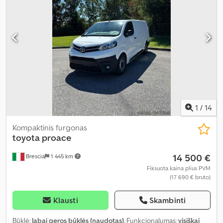
1 200 mm
, krovos erdvės aukštis:
1 200 mm
, Gamybos metai:
2020
,
ankstesnių savininkų skaičius:
1
, Įranga:
ABS, centrinis užraktas,
elektroninė stabilumo programa (ESP), oro kondicionavimas,
oro pagalvė, priešrūkiniai žibintai, statymo jutikliai, stumdomos
durys
,
1
/
14
Kompaktinis furgonas
toyota
proace
14 500 €
Brescia
1 445 km
Fiksuota kaina plius PVM
(17 690 € bruto)
Klausti
Skambinti
Būklė:
labai geros būklės (naudotas)
, Funkcionalumas:
visiškai