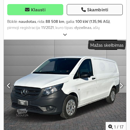
Klausti
Skambinti
Būklė:
naudotas
, rida:
88 508 km
, galia:
100 kW (135,96 AG)
,
pirmoji registracija:
11/2021
, kuro tipas:
dyzelinas
, ašių
konfigūracija:
4x2
, spalva:
balta
, pavaros tipas:
automatinis
,
emisijos klasė:
Euro 6
, pakaba:
plienas
, sėdimų vietų skaičius:
3
,
Mažas skelbimas
Įranga:
oro kondicionavimas, vairo stiprintuvas
,
1
/
17