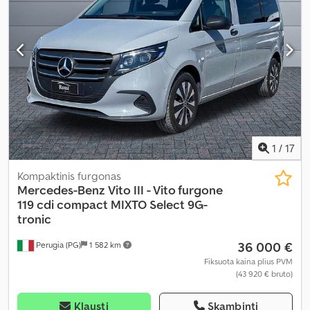
1
/
17
Kompaktinis furgonas
Mercedes-Benz
Vito III - Vito furgone
119 cdi compact MIXTO Select 9G-
tronic
36 000 €
Perugia (PG)
1 582 km
Fiksuota kaina plius PVM
(43 920 € bruto)
Klausti
Skambinti