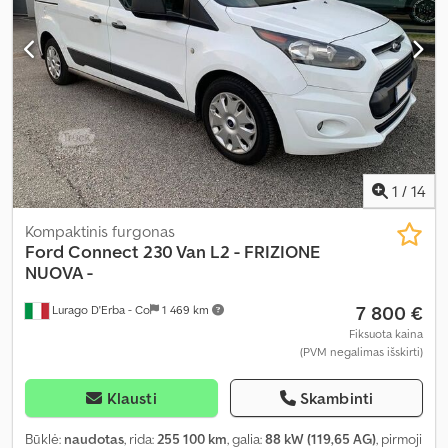
1
/
14
Kompaktinis furgonas
Ford
Connect 230 Van L2 - FRIZIONE
NUOVA -
7 800 €
Lurago D'Erba - Co
1 469 km
Fiksuota kaina
(PVM negalimas išskirti)
Klausti
Skambinti
Būklė:
naudotas
, rida:
255 100 km
, galia:
88 kW (119,65 AG)
, pirmoji