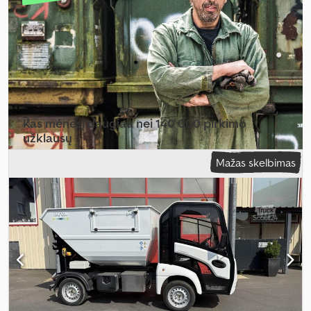
Kas mėnesį daugiau nei 140 000 pirkimo
užklausų
Mažas skelbimas
Pasirinkite prekybininko paketą