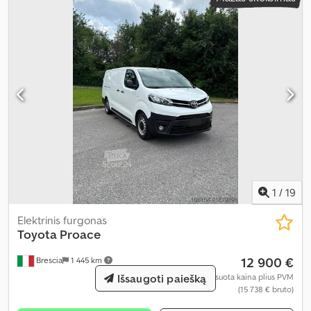
1
/
19
Elektrinis furgonas
Toyota
Proace
12 900 €
Brescia
1 445 km
Išsaugoti paiešką
Fiksuota kaina plius PVM
(15 738 € bruto)