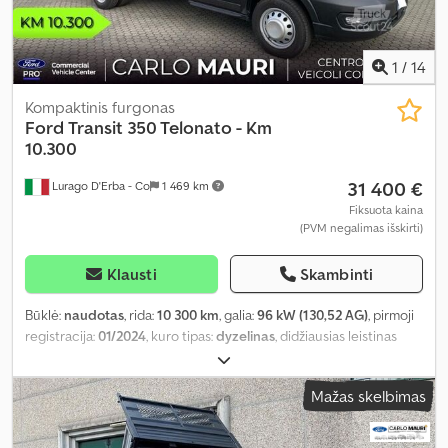
1
/
14
Kompaktinis furgonas
Ford
Transit 350 Telonato - Km
10.300
31 400 €
Lurago D'Erba - Co
1 469 km
Fiksuota kaina
(PVM negalimas išskirti)
Klausti
Skambinti
Būklė:
naudotas
, rida:
10 300 km
, galia:
96 kW (130,52 AG)
, pirmoji
registracija:
01/2024
, kuro tipas:
dyzelinas
, didžiausias leistinas
svoris:
900 kg
, bendras svoris:
3 500 kg
, ašių konfigūracija:
4x2
,
pavaros tipas:
mechaninis
, emisijos klasė:
Euro 6
, sėdimų vietų
Mažas skelbimas
skaičius:
3
, krovimo vietos ilgis:
3 500 mm
, krovinių skyriaus plotis:
2 200 mm
, krovos erdvės aukštis:
2 200 mm
, Gamybos metai:
2024
,