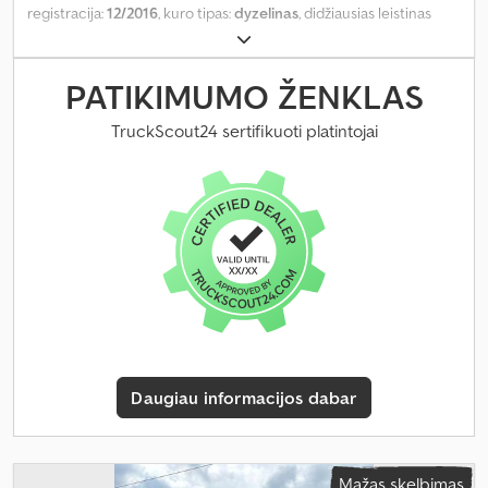
registracija:
12/2016
, kuro tipas:
dyzelinas
, didžiausias leistinas
svoris:
820 kg
, bendras svoris:
2 300 kg
, ašių konfigūracija:
4x2
,
spalva:
balta
, pavaros tipas:
mechaninis
, emisijos klasė:
Euro 6
,
sėdimų vietų skaičius:
3
, krovimo vietos ilgis:
2 100 mm
, Gamybos
PATIKIMUMO ŽENKLAS
metai:
2016
,
TruckScout24 sertifikuoti platintojai
Daugiau informacijos dabar
Mažas skelbimas