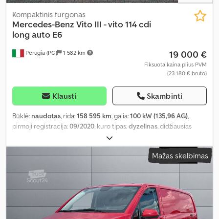
Kompaktinis furgonas
Mercedes-Benz
Vito III - vito 114 cdi
long auto E6
19 000 €
Perugia (PG)
1 582 km
Fiksuota kaina plius PVM
(23 180 € bruto)
Klausti
Skambinti
Būklė:
naudotas
, rida:
158 595 km
, galia:
100 kW (135,96 AG)
,
pirmoji registracija:
09/2020
, kuro tipas:
dyzelinas
, didžiausias
leistinas svoris:
803 kg
, ašių konfigūracija:
4x2
, spalva:
balta
,
pavaros tipas:
automatinis
, emisijos klasė:
Euro 6
, pakaba:
plienas
,
Mažas skelbimas
sėdimų vietų skaičius:
3
, Įranga:
oro kondicionavimas
,