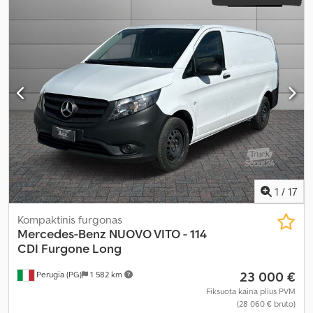
1
/
17
Kompaktinis furgonas
Mercedes-Benz
NUOVO VITO - 114
CDI Furgone Long
23 000 €
Perugia (PG)
1 582 km
Fiksuota kaina plius PVM
(28 060 € bruto)