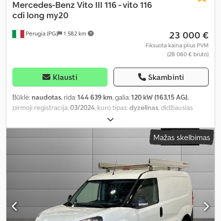
Mercedes-Benz
Vito III 116 - vito 116
cdi long my20
23 000 €
Perugia (PG)
1 582 km
Fiksuota kaina plius PVM
(28 060 € bruto)
Klausti
Skambinti
Būklė:
naudotas
, rida:
144 639 km
, galia:
120 kW (163,15 AG)
,
pirmoji registracija:
03/2024
, kuro tipas:
dyzelinas
, didžiausias
leistinas svoris:
7 kg
, ašių konfigūracija:
4x2
, spalva:
balta
, pavaros
tipas:
mechaninis
, emisijos klasė:
Euro 6
, pakaba:
plienas
, sėdimų
Mažas skelbimas
vietų skaičius:
3
, Įranga:
oro kondicionavimas, vairo stiprintuvas
,