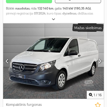
Būklė:
naudotas
, rida:
132 140 km
, galia:
140 kW (190,35 AG)
,
pirmoji registracija:
07/2024
, kuro tipas:
dyzelinas
, didžiausias
leistinas svoris:
795 kg
, ašių konfigūracija:
4x2
, pavaros tipas:
automatinis
, emisijos klasė:
Euro 6
, pakaba:
plienas
, sėdimų vietų
Mažas skelbimas
skaičius:
2
, Įranga:
oro kondicionavimas, vairo stiprintuvas
,
1
/
16
Kompaktinis furgonas