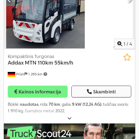
1
/
4
Kompaktinis furgonas
Addax
MTN 110km 55km/h
Prüm
1 295 km
Kainos informacija
Skambinti
Būklė:
naudotas
, rida:
70 km
, galia:
9 kW (12,24 AG)
, tuščias svoris:
1 910 kg
, Gamybos metai:
2022
,