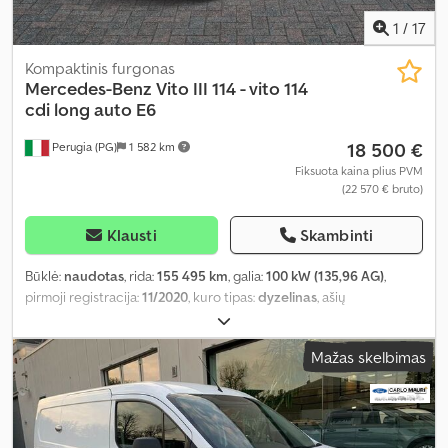
1
/
17
Kompaktinis furgonas
Mercedes-Benz
Vito III 114 - vito 114
cdi long auto E6
18 500 €
Perugia (PG)
1 582 km
Fiksuota kaina plius PVM
(22 570 € bruto)
Klausti
Skambinti
Būklė:
naudotas
, rida:
155 495 km
, galia:
100 kW (135,96 AG)
,
pirmoji registracija:
11/2020
, kuro tipas:
dyzelinas
, ašių
konfigūracija:
4x2
, spalva:
balta
, pavaros tipas:
mechaninis
,
emisijos klasė:
Euro 6
, pakaba:
plienas
, sėdimų vietų skaičius:
3
,
Mažas skelbimas
Įranga:
oro kondicionavimas, vairo stiprintuvas
,