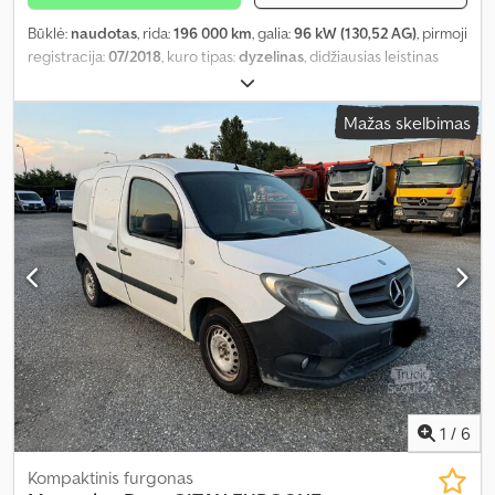
Būklė:
naudotas
, rida:
196 000 km
, galia:
96 kW (130,52 AG)
, pirmoji
registracija:
07/2018
, kuro tipas:
dyzelinas
, didžiausias leistinas
svoris:
1 050 kg
, bendras svoris:
3 500 kg
, ašių konfigūracija:
4x2
,
spalva:
raudona
, pavaros tipas:
mechaninis
, emisijos klasė:
Euro 6
,
Mažas skelbimas
sėdimų vietų skaičius:
3
, krovimo vietos ilgis:
3 150 mm
, krovinių
skyriaus plotis:
2 100 mm
, Gamybos metai:
2018
,
1
/
6
Kompaktinis furgonas