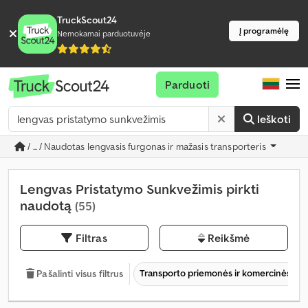
TruckScout24
Į programėlę
Nemokamai parduotuvėje
Parduoti
Ieškoti
/ ... / Naudotas lengvasis furgonas ir mažasis transporteris
Lengvas Pristatymo Sunkvežimis pirkti
naudotą
(55)
Filtras
Reikšmė
Transporto priemonės ir komercinės tr
Pašalinti visus filtrus