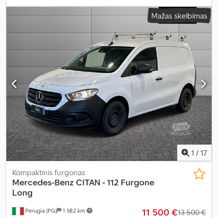
vietų skaičius:
3
, Įranga:
oro kondicionavimas, vairo stiprintuvas
,
Mažas skelbimas
1
/
17
Kompaktinis furgonas
Mercedes-Benz
CITAN - 112 Furgone
Long
11 500 €
Perugia (PG)
1 582 km
13 500 €