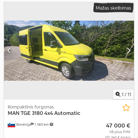
Mažas skelbimas
1
/
11
Kompaktinis furgonas
MAN
TGE 3180 4x4 Automatic
47 000 €
Slovėnija
1 160 km
VB plius PVM
(57 340 € bruto)