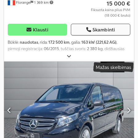
15 000 €
Florange
1 369 km
Fiksuota kaina plius PVM
(18 000 € bruto)
Klausti
Skambinti
Būklė:
naudotas
, rida:
172 500 km
, galia:
163 kW (221,62 AG)
,
pirmoji registracija:
06/2015
, tuščias svoris:
2 380 kg
, didžiausias
leistinas svoris:
3 500 kg
, kuras:
dyzelinas
, pavaros tipas:
mechaninis
, sėdimų vietų skaičius:
6
, keliamoji galia:
1 120 kg
,
Mažas skelbimas
Įranga:
borto kompiuteris, centrinis užraktas
,