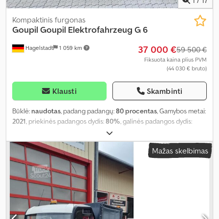
Kompaktinis furgonas
Goupil
Goupil Elektrofahrzeug G 6
37 000 €
Hagelstadt
1 059 km
59 500 €
Fiksuota kaina plius PVM
(44 030 € bruto)
Klausti
Skambinti
Būklė:
naudotas
, padang padangų:
80 procentas
, Gamybos metai:
2021
, priekinės padangos dydis:
80%
, galinės padangos dydis:
80%
, maksimalus greitis:
80 km/h
,
Mažas skelbimas