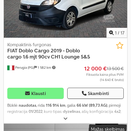
1
/
17
Kompaktinis furgonas
FIAT
Doblo Cargo 2019 - Doblo
cargo 1.6 mjt 90cv CH1 Lounge S&S
12 000 €
Perugia (PG)
1 582 km
13 500 €
Fiksuota kaina plius PVM
(14 640 € bruto)
Klausti
Skambinti
Būklė:
naudotas
, rida:
116 914 km
, galia:
66 kW (89,73 AG)
, pirmoji
registracija:
01/2022
, kuro tipas:
dyzelinas
, ašių konfigūracija:
4x2
,
spalva:
balta
, pavaros tipas:
mechaninis
, emisijos klasė:
Euro 6
,
pakaba:
plienas
, sėdimų vietų skaičius:
3
, Įranga:
oro
Mažas skelbimas
kondicionavimas, vairo stiprintuvas
,