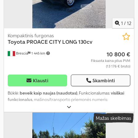
1
/
12
Kompaktinis furgonas
Toyota
PROACE CITY LONG 130cv
10 800 €
Brescia
1 445 km
Fiksuota kaina plius PVM
(13 176 € bruto)
Klausti
Skambinti
Būklė:
beveik kaip naujas (naudotas)
, Funkcionalumas:
visiškai
funkcionalus
, mašinos/transporto priemonės numeris:
YAREFYHZJGJ928035
, rida:
117 000 km
, galia:
95,61 kW (129,99
AG)
, kuro tipas:
dyzelinas
, padangos dydis:
205/60 R16 96U
,
Mažas skelbimas
energinis efektyvumas:
D
, spalva:
balta
, pavaros tipas:
mechaninis
,
emisijos klasė:
Euro 6
, sėdimų vietų skaičius:
3
, krovinio erdvės
tūris:
2,7 m³
, krovimo vietos ilgis:
1 850 mm
, krovinių skyriaus plotis: