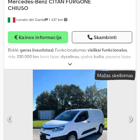
Mercedes-Benz
CITAN FURGONE
CHIUSO
Lonato del Garda
1 437 km
Kainos informacija
Skambinti
Būklė:
geras (naudotas)
, Funkcionalumas:
visiškai funkcionalus
,
rida:
330 000 km
, kuro tipas:
dyzelinas
, spalva:
balta
, pavaros tipas:
mechaninis
, emisijos klasė:
Euro 5
, Gamybos metai:
2014
, Įranga:
ABS, oro kondicionavimas
,
Mažas skelbimas