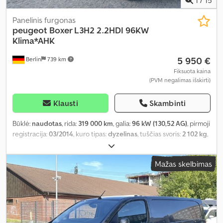
Panelinis furgonas
peugeot
Boxer L3H2 2.2HDI 96KW
Klima*AHK
5 950 €
Berlin
739 km
Fiksuota kaina
(PVM negalimas išskirti)
Klausti
Skambinti
Būklė:
naudotas
, rida:
319 000 km
, galia:
96 kW (130,52 AG)
, pirmoji
registracija:
03/2014
, kuro tipas:
dyzelinas
, tuščias svoris:
2 102 kg
,
didžiausias leistinas svoris:
1 399 kg
, bendras svoris:
3 500 kg
,
kuras:
dyzelinas
, CO₂ emisijos:
229 g/km
, kuro sąnaudos (mieste):
Mažas skelbimas
10,7 l/100 km
, kuro sąnaudos (užmiestyje):
7,5 l/100 km
,
kombinuota degalų sąnauda:
8,7 l/100 km
, spalva:
balta
, vairuotojo
kabina:
dieninė kabina
, pavaros tipas:
mechaninis
, emisijos klasė:
Euro 5
, pakaba:
kitas
, sėdimų vietų skaičius:
3
, bendras ilgis:
5 998
mm
, statybinis aukštis:
2 550 mm
, Įranga:
ABS, borto kompiuteris,
centrinis užraktas, elektroninė stabilumo programa (ESP),