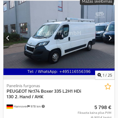
Mažas skelbimas
ABS, borto kompiuteris, centrinis užraktas, elektroninė
stabilumo programa (ESP), kruizo kontrolė, navigacijos sistema,
oro kondicionavimas, oro pagalvė, stumdomos durys, suodžių
filtras, trauki kontrolė
,
1
/
25
Panelinis furgonas
PEUGEOT
Nr.174 Boxer 335 L2H1 HDi
130 2. Hand / AHK
5 798 €
Hannover
978 km
Fiksuota kaina plius PVM
(6 900 € bruto)