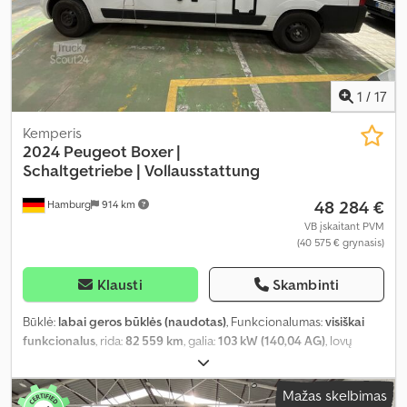
1
/
17
Kemperis
2024 Peugeot Boxer |
Schaltgetriebe |
Vollausstattung
48 284 €
Hamburg
914 km
VB įskaitant PVM
(40 575 € grynasis)
Klausti
Skambinti
Būklė:
labai geros būklės (naudotas)
, Funkcionalumas:
visiškai
funkcionalus
, rida:
82 559 km
, galia:
103 kW (140,04 AG)
, lovų
skaičius:
2
, sėdimų vietų skaičius:
4
, kuro tipas:
dyzelinas
, pavaros
tipas:
mechaninis
, spalva:
balta
, bendras ilgis:
5 990 mm
, bendras
Mažas skelbimas
plotis:
2 050 mm
, bendras aukštis:
2 730 mm
, ašių konfigūracija:
2