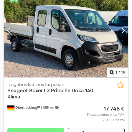
skaičius:
5
, Gamybos metai:
2026
, bendras ilgis:
1 930 mm
, bendras
plotis:
1 840 mm
, kuras:
dyzelinas
, Įranga:
ABS, borto kompiuteris,
centrinis užraktas, elektroninė stabilumo programa (ESP),
imobilaizerio sistema, kruizo kontrolė, navigacijos sistema, oro
kondicionavimas, oro pagalvė, priešrūkiniai žibintai, statymo
jutikliai, stumdomos durys, suodžių filtras, sėdynės šildytuvas,
trauki kontrolė, vairo stiprintuvas
,
1
/
18
Dvigubos kabinos furgonas
Peugeot
Boxer L3 Pritsche Doka 140
Klima
17 746 €
Obertraubling
1 055 km
Fiksuota kaina plius PVM
(21 118 € bruto)