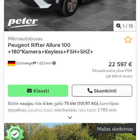
1
/
15
Mikroautobusas
Peugeot
Rifter Allure 100
+180°Kamera+Keyless+FSH+SHZ+
22 597 €
Eschwege
1 022 km
Fiksuota kaina plius PVM
(26 890 € bruto)
Klausti
Skambinti
Būklė:
naujas
, rida:
4 km
, galia:
75 kW (101,97 AG)
, kuro tipas:
dyzelinas
, pavaros tipas:
mechaninis
, ratų bazė:
2 785 mm
,
bendras svoris:
2 135 kg
, tuščias svoris:
1 505 kg
, didžiausias
leistinas svoris:
630 kg
, krovimo vietos ilgis:
4 405 mm
, krovinių
Mažas skelbimas
skyriaus plotis:
1 921 mm
, krovos erdvės aukštis:
1 837 mm
, emisijos
klasė:
Euro 6
, spalva:
balta
, vairuotojo kabina:
kitas
, sėdimų vietų