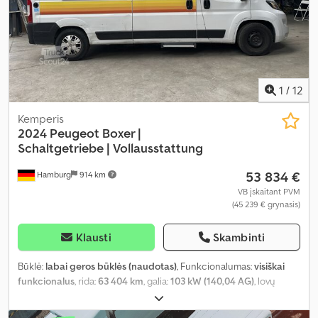
kondicionavimas, oro pagalvė, pilna techninės priežiūros
istorija, priešrūkiniai žibintai, vairo stiprintuvas, vidurinė sėdynių
išdėstymo schema, viengulės lovos, virtuvė transporto
priemonėje, visų sezonų padangos, vonios kambarys
,
1
/
12
Kemperis
2024 Peugeot Boxer |
Schaltgetriebe |
Vollausstattung
53 834 €
Hamburg
914 km
VB įskaitant PVM
(45 239 € grynasis)
Klausti
Skambinti
Būklė:
labai geros būklės (naudotas)
, Funkcionalumas:
visiškai
funkcionalus
, rida:
63 404 km
, galia:
103 kW (140,04 AG)
, lovų
skaičius:
2
, sėdimų vietų skaičius:
4
, kuro tipas:
dyzelinas
, pavaros
tipas:
mechaninis
, spalva:
balta
, bendras ilgis:
5 990 mm
, bendras