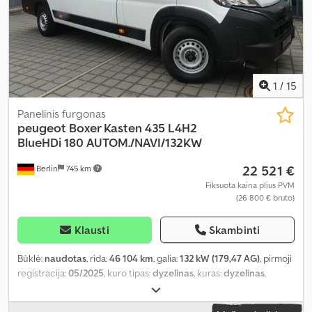
pilna techninės priežiūros istorija, priekabos jungtis,
sunkvežimio registracija, vairo stiprintuvas
,
1
/
15
Panelinis furgonas
peugeot
Boxer Kasten 435 L4H2
BlueHDi 180 AUTOM./NAVI/132KW
22 521 €
Berlin
745 km
Fiksuota kaina plius PVM
(26 800 € bruto)
Klausti
Skambinti
Būklė:
naudotas
, rida:
46 104 km
, galia:
132 kW (179,47 AG)
, pirmoji
registracija:
05/2025
, kuro tipas:
dyzelinas
, kuras:
dyzelinas
,
spalva:
balta
, vairuotojo kabina:
kitas
, pavaros tipas:
automatinis
,
emisijos klasė:
nėra
, pakaba:
kitas
, sėdimų vietų skaičius:
3
, Įranga: