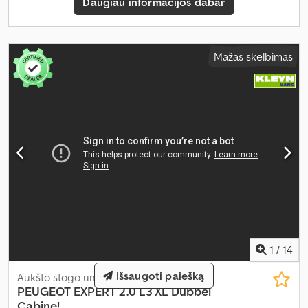
Daugiau informacijos dabar
Mažas skelbimas
1
/
14
Išsaugoti paiešką
Aukšto stogo universalas
PEUGEOT
EXPERT 2.0 L3 XL Dubbel
Cabine!