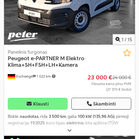
1
/
15
Panelinis furgonas
Peugeot
e-PARTNER M Elektro
Klima+SH+FSH+LH+Kamera
23 000 €
Eschwege
1 022 km
24 000 €
Fiksuota kaina plius PVM
(27 370 € bruto)
Klausti
Skambinti
Būklė:
naudotas
, rida:
3 500 km
, galia:
100 kW (135,96 AG)
, pirmoji
registracija:
11/2025
, kuro tipas:
elektrinis
, kita apžiūra (TÜV):
11/2027
, kuras:
elektra
, spalva:
balta
, vairuotojo kabina:
kitas
,
pavaros tipas:
automatinis
, emisijos klasė:
Euro 6
, sėdimų vietų