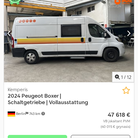
1
/
12
Kemperis
2024 Peugeot Boxer |
Schaltgetriebe |
Vollausstattung
47 618 €
Berlin
743 km
VB įskaitant PVM
(40 015 € grynasis)