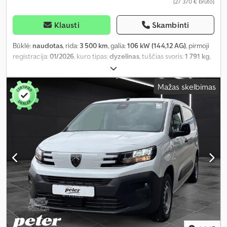
(27 370 € bruto)
Klausti
Skambinti
Būklė:
naudotas
, rida:
3 500 km
, galia:
106 kW (144,12 AG)
, pirmoji
registracija:
01/2026
, kuro tipas:
dyzelinas
, tuščias svoris:
1 791 kg
,
didžiausias leistinas svoris:
943 kg
, bendras svoris:
2 734 kg
, ratų
bazė:
3 275 mm
, kita apžiūra (TÜV):
01/2028
, kuras:
dyzelinas
,
Mažas skelbimas
spalva:
balta
, vairuotojo kabina:
kitas
, pavaros tipas:
mechaninis
,
emisijos klasė:
Euro 6
, sėdimų vietų skaičius:
3
, bendras ilgis:
1 920
mm
, bendras plotis:
1 900 mm
, krovimo vietos ilgis:
4 980 mm
,
krovinių skyriaus plotis:
1 920 mm
, krovos erdvės aukštis:
1 895
mm
, Gamybos metai:
2025
, Įranga:
ABS, borto kompiuteris,
centrinis užraktas, elektroninė stabilumo programa (ESP),
imobilaizerio sistema, kruizo kontrolė, naudoto automobilio
garantija, navigacijos sistema, oro kondicionavimas, oro
pagalvė, priešrūkiniai žibintai, statymo jutikliai, stumdomos
durys, suodžių filtras, trauki kontrolė, vairo stiprintuvas
,