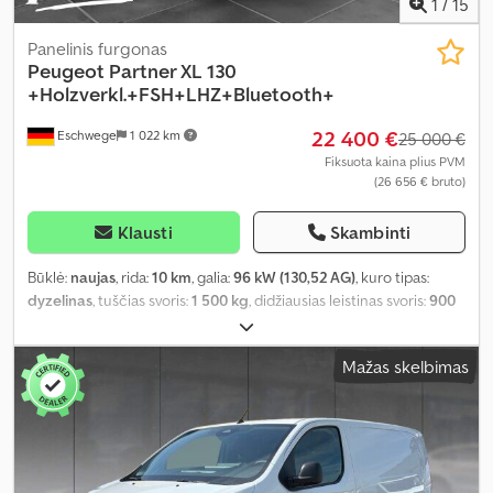
1
/
15
Panelinis furgonas
Peugeot
Partner XL 130
+Holzverkl.+FSH+LHZ+Bluetooth+
22 400 €
Eschwege
1 022 km
25 000 €
Fiksuota kaina plius PVM
(26 656 € bruto)
Klausti
Skambinti
Būklė:
naujas
, rida:
10 km
, galia:
96 kW (130,52 AG)
, kuro tipas:
dyzelinas
, tuščias svoris:
1 500 kg
, didžiausias leistinas svoris:
900
kg
, bendras svoris:
2 400 kg
, ratų bazė:
2 975 mm
, kuras:
dyzelinas
,
spalva:
balta
, vairuotojo kabina:
kitas
, pavaros tipas:
automatinis
,
Mažas skelbimas
emisijos klasė:
Euro 6
, sėdimų vietų skaičius:
2
, bendras ilgis:
1 930
mm
, bendras plotis:
1 860 mm
, krovimo vietos ilgis:
4 753 mm
,
krovinių skyriaus plotis:
1 921 mm
, krovos erdvės aukštis:
1 860 mm
,
Gamybos metai:
2026
, Įranga:
ABS, borto kompiuteris, centrinis
užraktas, elektroninė stabilumo programa (ESP), imobilaizerio
sistema, kruizo kontrolė, naudoto automobilio garantija,