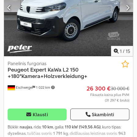
navigacijos sistema, oro kondicionavimas, oro pagalvė,
priešrūkiniai žibintai, statymo jutikliai, stumdomos durys,
suodžių filtras, sėdynės šildytuvas, trauki kontrolė, vairo
stiprintuvas
,
1
/
15
Panelinis furgonas
Peugeot
Expert KaWa L2 150
+180°Kamera+Holzverkleidung+
26 300 €
Eschwege
1 022 km
30 000 €
Fiksuota kaina plius PVM
(31 297 € bruto)
Klausti
Skambinti
Būklė:
naujas
, rida:
10 km
, galia:
110 kW (149,56 AG)
, kuro tipas:
dyzelinas
, tuščias svoris:
1 791 kg
, didžiausias leistinas svoris:
943