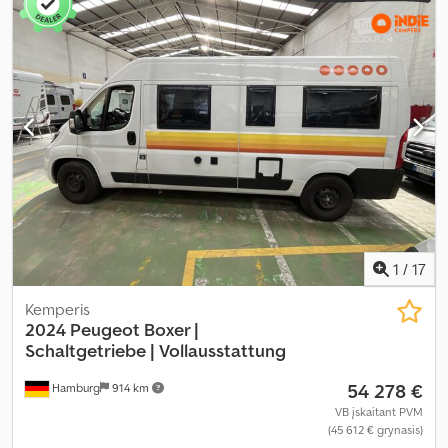
ašys
, emisijos klasė:
Euro 6
, kuro bako talpa:
90 l
, bendras svoris:
3 500 kg
, tuščias svoris:
2 700 kg
, vairuotojo vairo padėtis:
kairė
,
ankstesnių savininkų skaičius:
1
, Gamybos metai:
2024
,
mašinos/transporto priemonės numeris:
VF3YLBPFCPG023277
,
Įranga:
ABS, automobilio registracija, autonominis šildytuvas,
centrinis užraktas, dušas, elektroninė stabilumo programa
(ESP), kėlimo lova, naudoto automobilio garantija, oro
kondicionavimas, oro pagalvė, pilna techninės priežiūros
istorija, priešrūkiniai žibintai, vairo stiprintuvas, vidurinė sėdynių
išdėstymo schema, viengulės lovos, virtuvė transporto
priemonėje, visų sezonų padangos, vonios kambarys
,
1
/
17
Kemperis
2024 Peugeot Boxer |
Schaltgetriebe |
Vollausstattung
54 278 €
Hamburg
914 km
VB įskaitant PVM
(45 612 € grynasis)