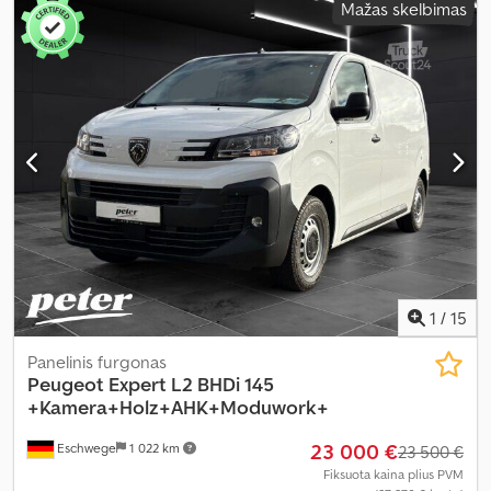
Mažas skelbimas
skaičius:
2
, Įranga:
ABS, borto kompiuteris, centrinis užraktas,
elektroninė stabilumo programa (ESP), imobilaizerio sistema,
kruizo kontrolė, oro kondicionavimas, oro pagalvė, statymo
jutikliai, stumdomos durys, sėdynės šildytuvas, trauki kontrolė,
vairo stiprintuvas
,
1
/
15
Panelinis furgonas
Peugeot
Expert L2 BHDi 145
+Kamera+Holz+AHK+Moduwork+
23 000 €
Eschwege
1 022 km
23 500 €
Fiksuota kaina plius PVM