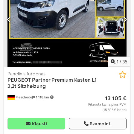
centrinis užraktas, elektroninė stabilumo programa (ESP),
imobilaizerio sistema, kruizo kontrolė, navigacijos sistema, oro
kondicionavimas, oro pagalvė, priešrūkiniai žibintai, statymo
jutikliai, stumdomos durys, suodžių filtras, sėdynės šildytuvas,
trauki kontrolė, vairo stiprintuvas
,
1
/
35
Panelinis furgonas
PEUGEOT
Partner Premium Kasten L1
2,3t Sitzheizung
13 105 €
Meschede
1 118 km
Fiksuota kaina plius PVM
(15 595 € bruto)
Klausti
Skambinti