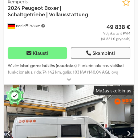
Kemperis
2024 Peugeot Boxer |
Schaltgetriebe |
Vollausstattung
49 838 €
Berlin
743 km
VB įskaitant PVM
(41 881 € grynasis)
Klausti
Skambinti
Būklė:
labai geros būklės (naudotas)
, Funkcionalumas:
visiškai
funkcionalus
, rida:
74 142 km
, galia:
103 kW (140,04 AG)
, lovų
skaičius:
2
, sėdimų vietų skaičius:
4
, kuro tipas:
dyzelinas
, pavaros
tipas:
mechaninis
, spalva:
balta
, bendras ilgis:
5 990 mm
, bendras
Mažas skelbimas
plotis:
2 050 mm
, bendras aukštis:
2 730 mm
, ašių konfigūracija:
2
ašys
, emisijos klasė:
Euro 6
, kuro bako talpa:
90 l
, bendras svoris:
3 500 kg
, tuščias svoris:
2 700 kg
, vairuotojo vairo padėtis:
kairė
,
ankstesnių savininkų skaičius:
1
, Gamybos metai:
2024
,
mašinos/transporto priemonės numeris:
VF3YLBPFCPG063841
,
Įranga:
ABS, automobilio registracija, autonominis šildytuvas,
centrinis užraktas, dušas, elektroninė stabilumo programa
(ESP), kėlimo lova, naudoto automobilio garantija, oro