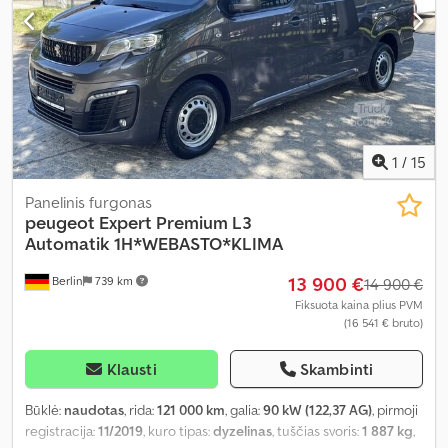
imobilaizerio sistema, oro kondicionavimas, oro pagalvė,
priekabos jungtis, stumdomos durys, suodžių filtras, trauki
kontrolė
,
1
/
15
Panelinis furgonas
peugeot
Expert Premium L3
Automatik 1H*WEBASTO*KLIMA
13 900 €
Berlin
739 km
14 900 €
Fiksuota kaina plius PVM
(16 541 € bruto)
Klausti
Skambinti
Būklė:
naudotas
, rida:
121 000 km
, galia:
90 kW (122,37 AG)
, pirmoji
registracija:
11/2019
, kuro tipas:
dyzelinas
, tuščias svoris:
1 887 kg
,