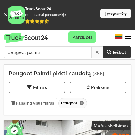
TruckScout24
Į programėlę
Nemokamai parduotuvėje
Parduoti
Ieškoti
Peugeot Paimti pirkti naudotą
(366)
Filtras
Reikšmė
Peugeot
Pašalinti visus filtrus
Mažas skelbimas