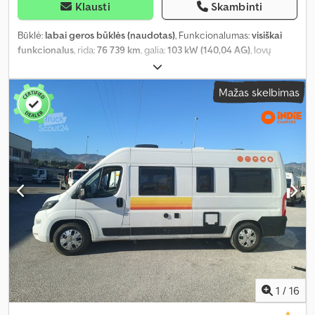
Klausti
Skambinti
Būklė:
labai geros būklės (naudotas)
, Funkcionalumas:
visiškai
funkcionalus
, rida:
76 739 km
, galia:
103 kW (140,04 AG)
, lovų
skaičius:
2
, sėdimų vietų skaičius:
4
, kuro tipas:
dyzelinas
, pavaros
tipas:
mechaninis
, spalva:
balta
, bendras ilgis:
5 990 mm
, bendras
Mažas skelbimas
plotis:
2 050 mm
, bendras aukštis:
2 730 mm
, ašių konfigūracija:
2
ašys
, emisijos klasė:
Euro 6
, kuro bako talpa:
90 l
, bendras svoris:
3 500 kg
, tuščias svoris:
2 700 kg
, vairuotojo vairo padėtis:
kairė
,
ankstesnių savininkų skaičius:
1
, Gamybos metai:
2024
,
mašinos/transporto priemonės numeris:
VF3YLBPFCRG006075
,
Įranga:
ABS, automobilio registracija, autonominis šildytuvas,
centrinis užraktas, dušas, dviaukštės lovos, elektroninė
stabilumo programa (ESP), kėlimo lova, naudoto automobilio
garantija, oro kondicionavimas, oro pagalvė, pilna techninės
priežiūros istorija, priešrūkiniai žibintai, vairo stiprintuvas,
vidurinė sėdynių išdėstymo schema, viengulė lova, viengulės
lovos, virtuvė transporto priemonėje, visų sezonų padangos,
vonios kambarys
,
1
/
16