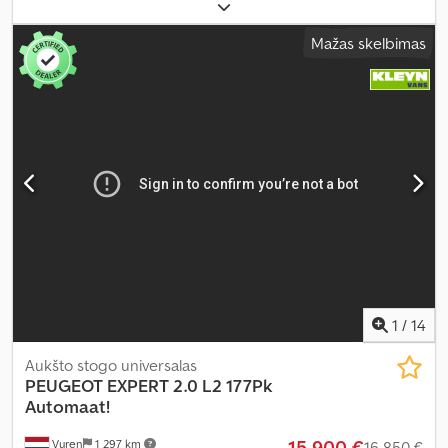
bendras svoris:
3 100 kg
, ašių konfigūracija:
4x2
, kuras:
dyzelinas
,
CO₂ emisijos:
163 g/km
, kuro sąnaudos (mieste):
6,6 l/100 km
, kuro
Mažas skelbimas
sąnaudos (užmiestyje):
5,8 l/100 km
, kombinuota degalų sąnauda:
6,2 l/100 km
, spalva:
juodas
, vairuotojo kabina:
kitas
, pavaros tipas:
automatinis
, emisijos klasė:
Euro 6
, pakaba:
kitas
, sėdimų vietų
skaičius:
3
, Įranga:
ABS, autonominis šildytuvas, borto
kompiuteris, centrinis užraktas, elektroninė stabilumo
programa (ESP), imobilaizerio sistema, kruizo kontrolė, oro
kondicionavimas, oro pagalvė, stumdomos durys, suodžių
filtras, trauki kontrolė
,
1
/
14
Aukšto stogo universalas
PEUGEOT
EXPERT 2.0 L2 177Pk
Automaat!
15 900 €
Vuren
1 297 km
16 850 €