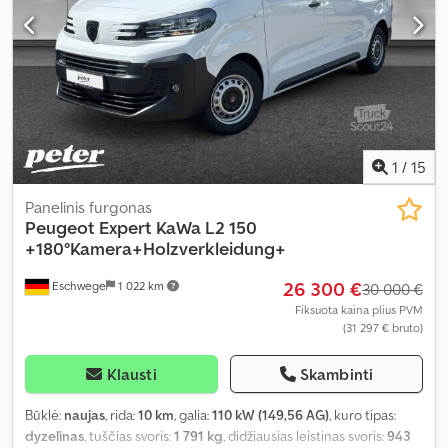
navigacijos sistema, oro kondicionavimas, oro pagalvė,
priešrūkiniai žibintai, statymo jutikliai, stumdomos durys,
suodžių filtras, sėdynės šildytuvas, trauki kontrolė, vairo
stiprintuvas
,
1
/
15
Panelinis furgonas
Peugeot
Expert KaWa L2 150
+180°Kamera+Holzverkleidung+
26 300 €
Eschwege
1 022 km
30 000 €
Fiksuota kaina plius PVM
(31 297 € bruto)
Klausti
Skambinti
Būklė:
naujas
, rida:
10 km
, galia:
110 kW (149,56 AG)
, kuro tipas:
dyzelinas
, tuščias svoris:
1 791 kg
, didžiausias leistinas svoris:
943