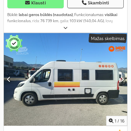
Klausti
Skambinti
Būklė:
labai geros būklės (naudotas)
, Funkcionalumas:
visiškai
funkcionalus
, rida:
76 739 km
, galia:
103 kW (140,04 AG)
, lovų
skaičius:
2
, sėdimų vietų skaičius:
4
, kuro tipas:
dyzelinas
, pavaros
tipas:
mechaninis
, spalva:
balta
, bendras ilgis:
5 990 mm
, bendras
Mažas skelbimas
plotis:
2 050 mm
, bendras aukštis:
2 730 mm
, ašių konfigūracija:
2
ašys
, emisijos klasė:
Euro 6
, kuro bako talpa:
90 l
, bendras svoris:
3 500 kg
, tuščias svoris:
2 700 kg
, vairuotojo vairo padėtis:
kairė
,
ankstesnių savininkų skaičius:
1
, Gamybos metai:
2024
,
mašinos/transporto priemonės numeris:
VF3YLBPFCRG006075
,
Įranga:
ABS, automobilio registracija, autonominis šildytuvas,
centrinis užraktas, dušas, dviaukštės lovos, elektroninė
stabilumo programa (ESP), kėlimo lova, naudoto automobilio
garantija, oro kondicionavimas, oro pagalvė, pilna techninės
priežiūros istorija, priešrūkiniai žibintai, vairo stiprintuvas,
vidurinė sėdynių išdėstymo schema, viengulė lova, viengulės
lovos, virtuvė transporto priemonėje, visų sezonų padangos,
vonios kambarys
,
1
/
16