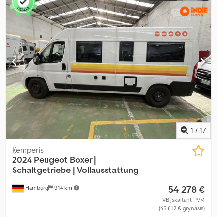
ašys
, emisijos klasė:
Euro 6
, kuro bako talpa:
90 l
, bendras svoris:
3 500 kg
, tuščias svoris:
2 700 kg
, vairuotojo vairo padėtis:
kairė
,
ankstesnių savininkų skaičius:
1
, Gamybos metai:
2024
,
mašinos/transporto priemonės numeris:
VF3YLBPFCPG023277
,
Įranga:
ABS, automobilio registracija, autonominis šildytuvas,
centrinis užraktas, dušas, elektroninė stabilumo programa
(ESP), kėlimo lova, naudoto automobilio garantija, oro
kondicionavimas, oro pagalvė, pilna techninės priežiūros
istorija, priešrūkiniai žibintai, vairo stiprintuvas, vidurinė sėdynių
išdėstymo schema, viengulės lovos, virtuvė transporto
priemonėje, visų sezonų padangos, vonios kambarys
,
1
/
17
Kemperis
2024 Peugeot Boxer |
Schaltgetriebe |
Vollausstattung
54 278 €
Hamburg
914 km
VB įskaitant PVM
(45 612 € grynasis)