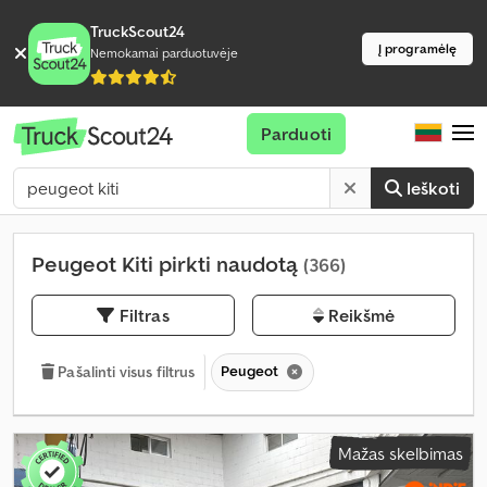
TruckScout24
Į programėlę
Nemokamai parduotuvėje
Parduoti
Ieškoti
Peugeot Kiti pirkti naudotą
(366)
Filtras
Reikšmė
Peugeot
Pašalinti visus filtrus
Mažas skelbimas