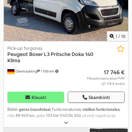
pilna techninės priežiūros istorija, priekabos jungtis,
sunkvežimio registracija, vairo stiprintuvas
,
1
/
18
Pick-up furgonas
Peugeot
Boxer L3 Pritsche Doka 140
Klima
17 746 €
Obertraubling
1 055 km
Fiksuota kaina plius PVM
(21 118 € bruto)
Klausti
Skambinti
Būklė:
geras (naudotas)
, Funkcionalumas:
visiškai funkcionalus
,
rida:
89 940 km
, galia:
103 kW (140,04 AG)
, pirmoji registracija:
04/2021
, kuro tipas:
dyzelinas
, tuščias svoris:
2 185 kg
, didžiausias
leistinas svoris:
1 315 kg
, bendras svoris:
3 500 kg
, kita apžiūra