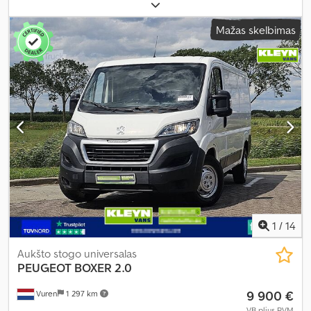
bendras svoris:
3 100 kg
, ašių konfigūracija:
4x2
, kuras:
dyzelinas
,
CO₂ emisijos:
163 g/km
, kuro sąnaudos (mieste):
6,6 l/100 km
, kuro
Mažas skelbimas
sąnaudos (užmiestyje):
5,8 l/100 km
, kombinuota degalų sąnauda:
6,2 l/100 km
, spalva:
juodas
, vairuotojo kabina:
kitas
, pavaros tipas:
automatinis
, emisijos klasė:
Euro 6
, pakaba:
kitas
, sėdimų vietų
skaičius:
3
, Įranga:
ABS, autonominis šildytuvas, borto
kompiuteris, centrinis užraktas, elektroninė stabilumo
programa (ESP), imobilaizerio sistema, kruizo kontrolė, oro
kondicionavimas, oro pagalvė, stumdomos durys, suodžių
filtras, trauki kontrolė
,
1
/
14
Aukšto stogo universalas
PEUGEOT
BOXER 2.0
9 900 €
Vuren
1 297 km
VB plius PVM