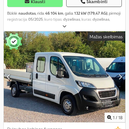
Klausti
Skambinti
Būklė:
naudotas
, rida:
46 104 km
, galia:
132 kW (179,47 AG)
, pirmoji
registracija:
05/2025
, kuro tipas:
dyzelinas
, kuras:
dyzelinas
,
spalva:
balta
, vairuotojo kabina:
kitas
, pavaros tipas:
automatinis
,
emisijos klasė:
nėra
, pakaba:
kitas
, sėdimų vietų skaičius:
3
, Įranga:
Mažas skelbimas
ABS, borto kompiuteris, centrinis užraktas, elektroninė
stabilumo programa (ESP), kruizo kontrolė, navigacijos sistema,
oro kondicionavimas, oro pagalvė, stumdomos durys, suodžių
filtras, trauki kontrolė
,
1
/
18