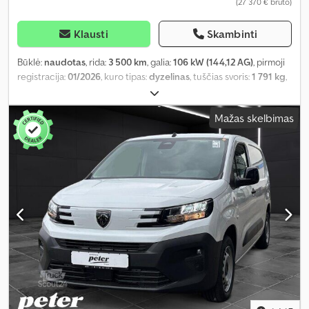
(27 370 € bruto)
Klausti
Skambinti
Būklė:
naudotas
, rida:
3 500 km
, galia:
106 kW (144,12 AG)
, pirmoji
registracija:
01/2026
, kuro tipas:
dyzelinas
, tuščias svoris:
1 791 kg
,
didžiausias leistinas svoris:
943 kg
, bendras svoris:
2 734 kg
, ratų
bazė:
3 275 mm
, kita apžiūra (TÜV):
01/2028
, kuras:
dyzelinas
,
Mažas skelbimas
spalva:
balta
, vairuotojo kabina:
kitas
, pavaros tipas:
mechaninis
,
emisijos klasė:
Euro 6
, sėdimų vietų skaičius:
3
, bendras ilgis:
1 920
mm
, bendras plotis:
1 900 mm
, krovimo vietos ilgis:
4 980 mm
,
krovinių skyriaus plotis:
1 920 mm
, krovos erdvės aukštis:
1 895
mm
, Gamybos metai:
2025
, Įranga:
ABS, borto kompiuteris,
centrinis užraktas, elektroninė stabilumo programa (ESP),
imobilaizerio sistema, kruizo kontrolė, naudoto automobilio
garantija, navigacijos sistema, oro kondicionavimas, oro
pagalvė, priešrūkiniai žibintai, statymo jutikliai, stumdomos
durys, suodžių filtras, trauki kontrolė, vairo stiprintuvas
,