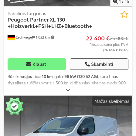
1
/
15
Panelinis furgonas
Peugeot
Partner XL 130
+Holzverkl.+FSH+LHZ+Bluetooth+
22 400 €
Eschwege
1 022 km
25 000 €
Fiksuota kaina plius PVM
(26 656 € bruto)
Klausti
Skambinti
Būklė:
naujas
, rida:
10 km
, galia:
96 kW (130,52 AG)
, kuro tipas:
dyzelinas
, tuščias svoris:
1 500 kg
, didžiausias leistinas svoris:
900
kg
, bendras svoris:
2 400 kg
, ratų bazė:
2 975 mm
, kuras:
dyzelinas
,
spalva:
balta
, vairuotojo kabina:
kitas
, pavaros tipas:
automatinis
,
Mažas skelbimas
emisijos klasė:
Euro 6
, sėdimų vietų skaičius:
2
, bendras ilgis:
1 930
mm
, bendras plotis:
1 860 mm
, krovimo vietos ilgis:
4 753 mm
,
krovinių skyriaus plotis:
1 921 mm
, krovos erdvės aukštis:
1 860 mm
,
Gamybos metai:
2026
, Įranga:
ABS, borto kompiuteris, centrinis
užraktas, elektroninė stabilumo programa (ESP), imobilaizerio
sistema, kruizo kontrolė, naudoto automobilio garantija,