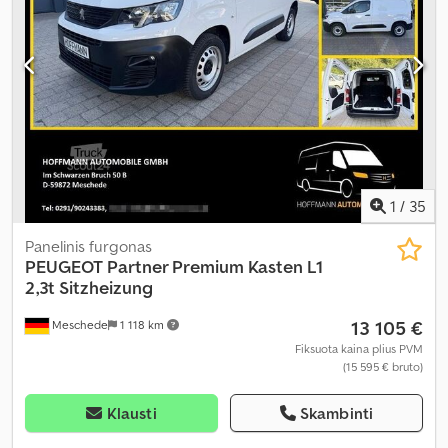
centrinis užraktas, elektroninė stabilumo programa (ESP),
imobilaizerio sistema, kruizo kontrolė, navigacijos sistema, oro
kondicionavimas, oro pagalvė, priešrūkiniai žibintai, statymo
jutikliai, stumdomos durys, suodžių filtras, sėdynės šildytuvas,
trauki kontrolė, vairo stiprintuvas
,
1
/
35
Panelinis furgonas
PEUGEOT
Partner Premium Kasten L1
2,3t Sitzheizung
13 105 €
Meschede
1 118 km
Fiksuota kaina plius PVM
(15 595 € bruto)
Klausti
Skambinti