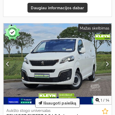
Daugiau informacijos dabar
Mažas skelbimas
1
/
14
Išsaugoti paiešką
Aukšto stogo universalas