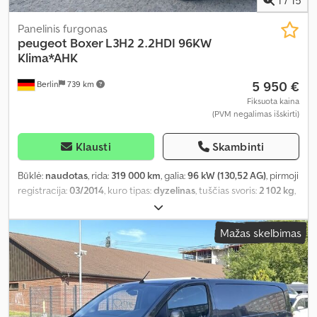
Panelinis furgonas
peugeot
Boxer L3H2 2.2HDI 96KW
Klima*AHK
5 950 €
Berlin
739 km
Fiksuota kaina
(PVM negalimas išskirti)
Klausti
Skambinti
Būklė:
naudotas
, rida:
319 000 km
, galia:
96 kW (130,52 AG)
, pirmoji
registracija:
03/2014
, kuro tipas:
dyzelinas
, tuščias svoris:
2 102 kg
,
didžiausias leistinas svoris:
1 399 kg
, bendras svoris:
3 500 kg
,
kuras:
dyzelinas
, CO₂ emisijos:
229 g/km
, kuro sąnaudos (mieste):
Mažas skelbimas
10,7 l/100 km
, kuro sąnaudos (užmiestyje):
7,5 l/100 km
,
kombinuota degalų sąnauda:
8,7 l/100 km
, spalva:
balta
, vairuotojo
kabina:
dieninė kabina
, pavaros tipas:
mechaninis
, emisijos klasė:
Euro 5
, pakaba:
kitas
, sėdimų vietų skaičius:
3
, bendras ilgis:
5 998
mm
, statybinis aukštis:
2 550 mm
, Įranga:
ABS, borto kompiuteris,
centrinis užraktas, elektroninė stabilumo programa (ESP),