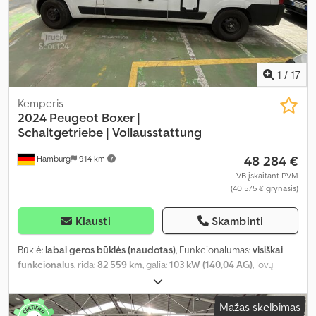
1
/
17
Kemperis
2024 Peugeot Boxer |
Schaltgetriebe |
Vollausstattung
48 284 €
Hamburg
914 km
VB įskaitant PVM
(40 575 € grynasis)
Klausti
Skambinti
Būklė:
labai geros būklės (naudotas)
, Funkcionalumas:
visiškai
funkcionalus
, rida:
82 559 km
, galia:
103 kW (140,04 AG)
, lovų
skaičius:
2
, sėdimų vietų skaičius:
4
, kuro tipas:
dyzelinas
, pavaros
tipas:
mechaninis
, spalva:
balta
, bendras ilgis:
5 990 mm
, bendras
Mažas skelbimas
plotis:
2 050 mm
, bendras aukštis:
2 730 mm
, ašių konfigūracija:
2