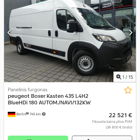
skaičius:
5
, Gamybos metai:
2026
, bendras ilgis:
1 930 mm
, bendras
plotis:
1 840 mm
, kuras:
dyzelinas
, Įranga:
ABS, borto kompiuteris,
centrinis užraktas, elektroninė stabilumo programa (ESP),
imobilaizerio sistema, kruizo kontrolė, navigacijos sistema, oro
kondicionavimas, oro pagalvė, priešrūkiniai žibintai, statymo
jutikliai, stumdomos durys, suodžių filtras, sėdynės šildytuvas,
trauki kontrolė, vairo stiprintuvas
,
1
/
15
Panelinis furgonas
peugeot
Boxer Kasten 435 L4H2
BlueHDi 180 AUTOM./NAVI/132KW
22 521 €
Berlin
745 km
Fiksuota kaina plius PVM
(26 800 € bruto)