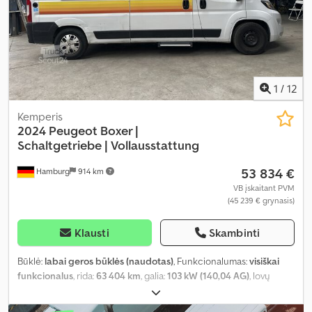
kondicionavimas, oro pagalvė, pilna techninės priežiūros
istorija, priešrūkiniai žibintai, vairo stiprintuvas, vidurinė sėdynių
išdėstymo schema, viengulės lovos, virtuvė transporto
priemonėje, visų sezonų padangos, vonios kambarys
,
1
/
12
Kemperis
2024 Peugeot Boxer |
Schaltgetriebe |
Vollausstattung
53 834 €
Hamburg
914 km
VB įskaitant PVM
(45 239 € grynasis)
Klausti
Skambinti
Būklė:
labai geros būklės (naudotas)
, Funkcionalumas:
visiškai
funkcionalus
, rida:
63 404 km
, galia:
103 kW (140,04 AG)
, lovų
skaičius:
2
, sėdimų vietų skaičius:
4
, kuro tipas:
dyzelinas
, pavaros
tipas:
mechaninis
, spalva:
balta
, bendras ilgis:
5 990 mm
, bendras