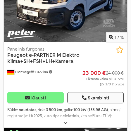
1
/
15
Panelinis furgonas
Peugeot
e-PARTNER M Elektro
Klima+SH+FSH+LH+Kamera
23 000 €
Eschwege
1 022 km
24 000 €
Fiksuota kaina plius PVM
(27 370 € bruto)
Klausti
Skambinti
Būklė:
naudotas
, rida:
3 500 km
, galia:
100 kW (135,96 AG)
, pirmoji
registracija:
11/2025
, kuro tipas:
elektrinis
, kita apžiūra (TÜV):
11/2027
, kuras:
elektra
, spalva:
balta
, vairuotojo kabina:
kitas
,
pavaros tipas:
automatinis
, emisijos klasė:
Euro 6
, sėdimų vietų