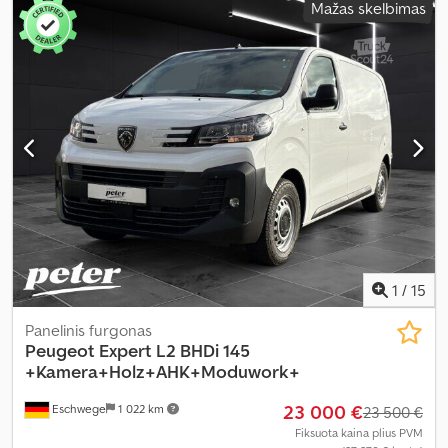
Mažas skelbimas
skaičius:
2
, Įranga:
ABS, borto kompiuteris, centrinis užraktas,
elektroninė stabilumo programa (ESP), imobilaizerio sistema,
kruizo kontrolė, oro kondicionavimas, oro pagalvė, statymo
jutikliai, stumdomos durys, sėdynės šildytuvas, trauki kontrolė,
vairo stiprintuvas
,
1
/
15
Panelinis furgonas
Peugeot
Expert L2 BHDi 145
+Kamera+Holz+AHK+Moduwork+
23 000 €
Eschwege
1 022 km
23 500 €
Fiksuota kaina plius PVM