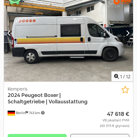
1
/
12
Kemperis
2024 Peugeot Boxer |
Schaltgetriebe |
Vollausstattung
47 618 €
Berlin
743 km
VB įskaitant PVM
(40 015 € grynasis)