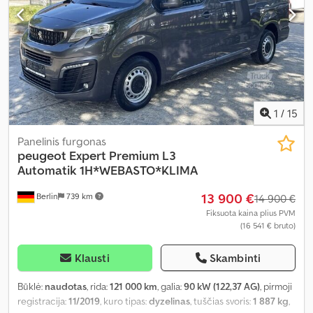
imobilaizerio sistema, oro kondicionavimas, oro pagalvė,
priekabos jungtis, stumdomos durys, suodžių filtras, trauki
kontrolė
,
1
/
15
Panelinis furgonas
peugeot
Expert Premium L3
Automatik 1H*WEBASTO*KLIMA
13 900 €
Berlin
739 km
14 900 €
Fiksuota kaina plius PVM
(16 541 € bruto)
Klausti
Skambinti
Būklė:
naudotas
, rida:
121 000 km
, galia:
90 kW (122,37 AG)
, pirmoji
registracija:
11/2019
, kuro tipas:
dyzelinas
, tuščias svoris:
1 887 kg
,