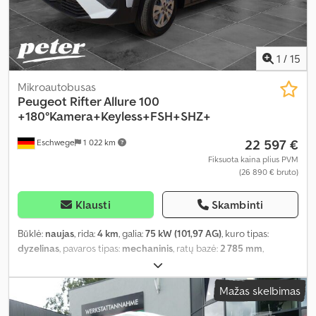
1
/
15
Mikroautobusas
Peugeot
Rifter Allure 100
+180°Kamera+Keyless+FSH+SHZ+
22 597 €
Eschwege
1 022 km
Fiksuota kaina plius PVM
(26 890 € bruto)
Klausti
Skambinti
Būklė:
naujas
, rida:
4 km
, galia:
75 kW (101,97 AG)
, kuro tipas:
dyzelinas
, pavaros tipas:
mechaninis
, ratų bazė:
2 785 mm
,
bendras svoris:
2 135 kg
, tuščias svoris:
1 505 kg
, didžiausias
leistinas svoris:
630 kg
, krovimo vietos ilgis:
4 405 mm
, krovinių
Mažas skelbimas
skyriaus plotis:
1 921 mm
, krovos erdvės aukštis:
1 837 mm
, emisijos
klasė:
Euro 6
, spalva:
balta
, vairuotojo kabina:
kitas
, sėdimų vietų