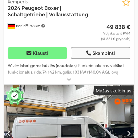
Kemperis
2024 Peugeot Boxer |
Schaltgetriebe |
Vollausstattung
49 838 €
Berlin
743 km
VB įskaitant PVM
(41 881 € grynasis)
Klausti
Skambinti
Būklė:
labai geros būklės (naudotas)
, Funkcionalumas:
visiškai
funkcionalus
, rida:
74 142 km
, galia:
103 kW (140,04 AG)
, lovų
skaičius:
2
, sėdimų vietų skaičius:
4
, kuro tipas:
dyzelinas
, pavaros
tipas:
mechaninis
, spalva:
balta
, bendras ilgis:
5 990 mm
, bendras
Mažas skelbimas
plotis:
2 050 mm
, bendras aukštis:
2 730 mm
, ašių konfigūracija:
2
ašys
, emisijos klasė:
Euro 6
, kuro bako talpa:
90 l
, bendras svoris:
3 500 kg
, tuščias svoris:
2 700 kg
, vairuotojo vairo padėtis:
kairė
,
ankstesnių savininkų skaičius:
1
, Gamybos metai:
2024
,
mašinos/transporto priemonės numeris:
VF3YLBPFCPG063841
,
Įranga:
ABS, automobilio registracija, autonominis šildytuvas,
centrinis užraktas, dušas, elektroninė stabilumo programa
(ESP), kėlimo lova, naudoto automobilio garantija, oro