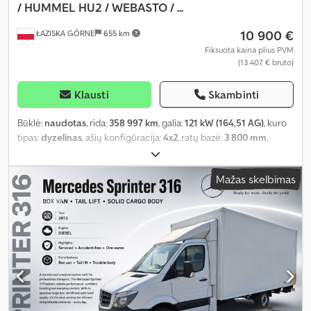
/ HUMMEL HU2 / WEBASTO / ...
10 900 €
ŁAZISKA GÓRNE
655 km
Fiksuota kaina plius PVM
(13 407 € bruto)
Klausti
Skambinti
Būklė:
naudotas
, rida:
358 997 km
, galia:
121 kW (164,51 AG)
, kuro
tipas:
dyzelinas
, ašių konfigūracija:
4x2
, ratų bazė:
3 800 mm
,
kuras:
dyzelinas
, spalva:
balta
, pavaros tipas:
automatinis
, pavarų
skaičius:
6
, emisijos klasė:
Euro 6
, bendras ilgis:
2 150 mm
, bendras
Mažas skelbimas
plotis:
1 750 mm
, bendras aukštis:
1 000 mm
, Gamybos metai:
2016
,
Įranga:
ABS, AdBlue, borto kompiuteris, centrinis užraktas,
elektrinis langų reguliavimas, elektriškai reguliuojamas
veidrodis, elektroninė stabilumo programa (ESP), oro
kondicionavimas, priešrūkiniai žibintai, spoileris, vairo
stiprintuvas
,