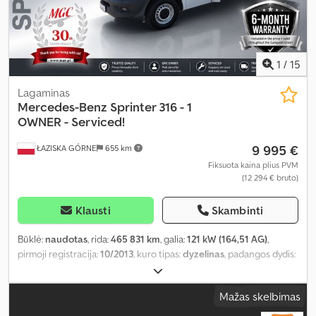
1
/
15
Lagaminas
Mercedes-Benz
Sprinter 316 - 1
OWNER - Serviced!
9 995 €
ŁAZISKA GÓRNE
655 km
Fiksuota kaina plius PVM
(12 294 € bruto)
Klausti
Skambinti
Būklė:
naudotas
, rida:
465 831 km
, galia:
121 kW (164,51 AG)
,
pirmoji registracija:
10/2013
, kuro tipas:
dyzelinas
, padangos dydis:
255/65R16C
, padang padangų:
90 procentas
, ašių konfigūracija:
4x2
, ratų bazė:
4 350 mm
, kuras:
dyzelinas
, spalva:
balta
, pavaros
Mažas skelbimas
tipas:
mechaninis
, pavarų skaičius:
6
, emisijos klasė:
Euro 5
,
pakaba:
oras
, krovinio erdvės tūris:
26 m³
, krovimo vietos ilgis: