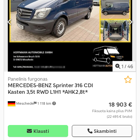
1
/
46
Panelinis furgonas
MERCEDES-BENZ
Sprinter 316 CDI
Kasten 3,5t RWD L1H1 *AHK2,8t*
18 903 €
Meschede
1 118 km
Fiksuota kaina plius PVM
(22 495 € bruto)
Klausti
Skambinti