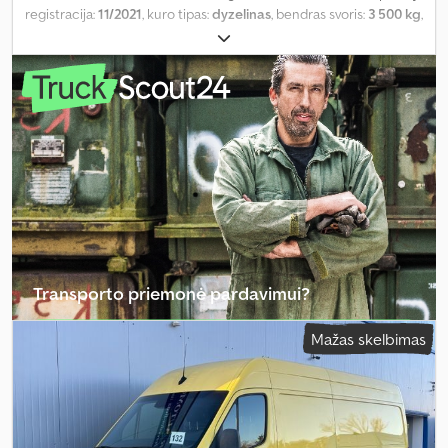
registracija:
11/2021
, kuro tipas:
dyzelinas
, bendras svoris:
3 500 kg
,
kuras:
dyzelinas
, spalva:
žalia
, vairuotojo kabina:
kitas
, pavaros
tipas:
automatinis
, emisijos klasė:
Euro 6
, pakaba:
kitas
, sėdimų
vietų skaičius:
3
, Įranga:
ABS, borto kompiuteris, centrinis
užraktas, elektroninė stabilumo programa (ESP), imobilaizerio
sistema, kruizo kontrolė, navigacijos sistema, oro
kondicionavimas, oro pagalvė, priekabos jungtis, stumdomos
durys, suodžių filtras
,
Transporto priemonė pardavimui?
Sukurti skelbimą
Mažas skelbimas