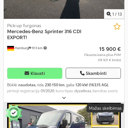
1
/
13
Pick-up furgonas
Mercedes-Benz
Sprinter 316 CDI
EXPORT!
15 900 €
Hamburg
913 km
Fiksuota kaina plius PVM
(18 921 € bruto)
Klausti
Skambinti
Būklė:
naudotas
, rida:
230 150 km
, galia:
120 kW (163,15 AG)
,
pirmoji registracija:
01/2020
, kuro tipas:
dyzelinas
, bendras svoris:
3 500 kg
, ašių konfigūracija:
2 ašys
, ratų bazė:
4 300 mm
, spalva:
pilkas
, vairuotojo kabina:
kitas
, pavaros tipas:
mechaninis
, emisijos
Mažas skelbimas
klasė:
Euro 6
, pakaba:
plienas
, krovimo vietos ilgis:
4 300 mm
,
Įranga:
borto kompiuteris, kruizo kontrolė, navigacijos sistema,
trauki kontrolė
,