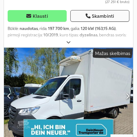
(27 251 € bruto)
Klausti
Skambinti
Būklė:
naudotas
, rida:
197 700 km
, galia:
120 kW (163,15 AG)
,
pirmoji registracija:
10/2019
, kuro tipas:
dyzelinas
, bendras svoris:
3 500 kg
, spalva:
balta
, pavaros tipas:
mechaninis
, emisijos klasė:
Euro 6
, sėdimų vietų skaičius:
2
, bendras ilgis:
7 250 mm
, bendras
Mažas skelbimas
plotis:
2 200 mm
, bendras aukštis:
3 230 mm
, krovimo vietos ilgis:
4 480 mm
, krovinių skyriaus plotis:
2 130 mm
, krovos erdvės
aukštis:
2 190 mm
, Gamybos metai:
2019
, Įranga:
ABS, centrinis
užraktas, elektroninė stabilumo programa (ESP), navigacijos
sistema, oro kondicionavimas, suodžių filtras
,