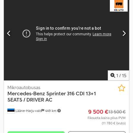
4 970 mm
, krovinių skyriaus plotis:
2 450 mm
, krovos erdvės
aukštis:
2 170 mm
, Gamybos metai:
2013
, Įranga:
ABS, borto
kompiuteris, centrinis užraktas, elektrinis langų reguliavimas,
elektriškai reguliuojamas veidrodis, elektroninė stabilumo
programa (ESP), galinis keltuvas, kruizo kontrolė, oro
kondicionavimas, priešrūkiniai žibintai, trauki kontrolė, vairo
stiprintuvas
,
1
/
15
Mikroautobusas
Mercedes-Benz
Sprinter 316 CDI 13+1
SEATS / DRIVER AC
9 500 €
Lääne-Harju vald
449 km
13 500 €
Fiksuota kaina plius PVM
(11 780 € bruto)