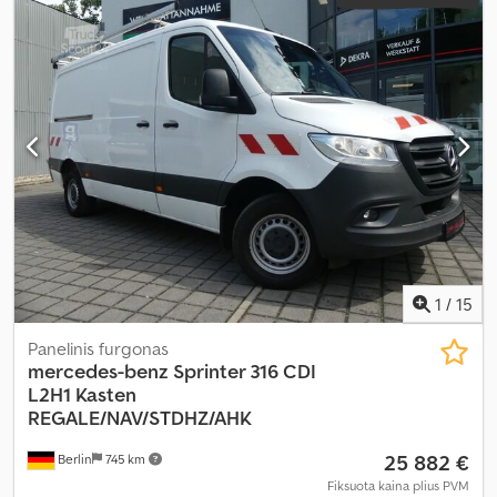
1
/
15
Panelinis furgonas
mercedes-benz
Sprinter 316 CDI
L2H1 Kasten
REGALE/NAV/STDHZ/AHK
25 882 €
Berlin
745 km
Fiksuota kaina plius PVM