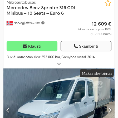
Mikroautobusas
Mercedes-Benz
Sprinter 316 CDI
Minibus – 10 Seats – Euro 6
12 609 €
Norvegija
940 km
Fiksuota kaina plius PVM
(15 761 € bruto)
Klausti
Skambinti
Būklė:
naudotas
, rida:
353 000 km
, Gamybos metai:
2014
,
Mažas skelbimas