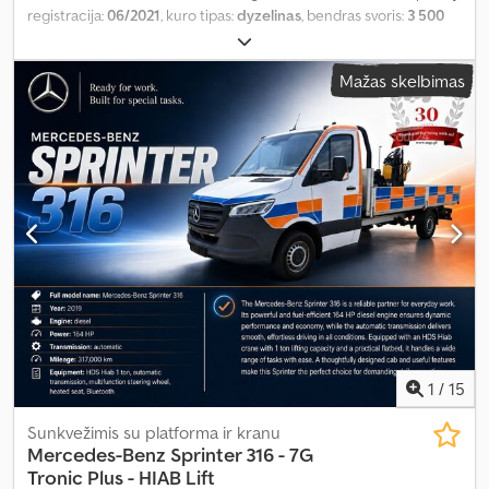
registracija:
06/2021
, kuro tipas:
dyzelinas
, bendras svoris:
3 500
kg
, spalva:
geltonas
, pavaros tipas:
automatinis
, emisijos klasė:
Euro 6
, sėdimų vietų skaičius:
3
, Gamybos metai:
2021
, Įranga:
ABS,
Mažas skelbimas
autonominis šildytuvas, centrinis užraktas, elektroninė
stabilumo programa (ESP), navigacijos sistema, oro
kondicionavimas, suodžių filtras
,
1
/
15
Sunkvežimis su platforma ir kranu
Mercedes-Benz
Sprinter 316 - 7G
Tronic Plus - HIAB Lift