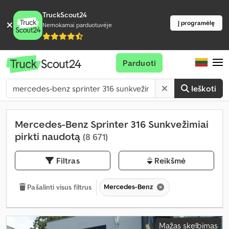
TruckScout24
Į programėlę
Nemokamai parduotuvėje
Parduoti
Ieškoti
Mercedes-Benz Sprinter 316 Sunkvežimiai
pirkti naudotą
(8 671)
Filtras
Reikšmė
Mercedes-Benz
Pašalinti visus filtrus
Mažas skelbimas