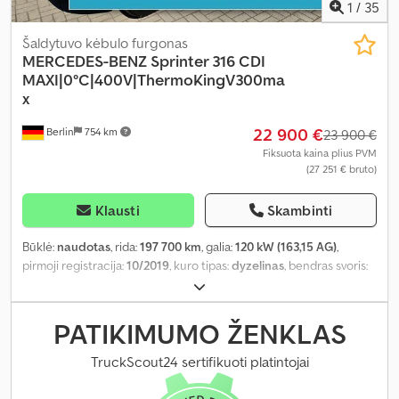
1
/
35
Šaldytuvo kėbulo furgonas
MERCEDES-BENZ
Sprinter 316 CDI
MAXI|0°C|400V|ThermoKingV300ma
x
22 900 €
Berlin
754 km
23 900 €
Fiksuota kaina plius PVM
(27 251 € bruto)
Klausti
Skambinti
Būklė:
naudotas
, rida:
197 700 km
, galia:
120 kW (163,15 AG)
,
pirmoji registracija:
10/2019
, kuro tipas:
dyzelinas
, bendras svoris:
3 500 kg
, spalva:
balta
, pavaros tipas:
mechaninis
, emisijos klasė:
Euro 6
, sėdimų vietų skaičius:
2
, bendras ilgis:
7 250 mm
, bendras
plotis:
2 200 mm
, bendras aukštis:
3 230 mm
, krovimo vietos ilgis:
PATIKIMUMO ŽENKLAS
4 480 mm
, krovinių skyriaus plotis:
2 130 mm
, krovos erdvės
aukštis:
2 190 mm
, Gamybos metai:
2019
, Įranga:
ABS, centrinis
TruckScout24 sertifikuoti platintojai
užraktas, elektroninė stabilumo programa (ESP), navigacijos
sistema, oro kondicionavimas, suodžių filtras
,