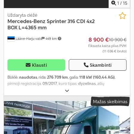
1
/
15
Uždaryta dėžė
Mercedes-Benz
Sprinter 316 CDI 4x2
BOX L=4365 mm
8 900 €
Lääne-Harju vald
449 km
10 900 €
Fiksuota kaina plius PVM
(11 036 € bruto)
Klausti
Skambinti
Būklė:
naudotas
, rida:
276 709 km
, galia:
118 kW (160,44 AG)
,
pirmoji registracija:
09/2017
, kuro tipas:
dyzelinas
, ašių
konfigūracija:
4x2
, ratų bazė:
4 320 mm
, kuras:
dyzelinas
, pavaros
tipas:
automatinis
, emisijos klasė:
Euro 6
, pakaba:
plienas
, bendras
Mažas skelbimas
ilgis:
7 040 mm
, bendras plotis:
2 170 mm
, bendras aukštis:
2 980
mm
, krovimo vietos ilgis:
4 360 mm
, krovinių skyriaus plotis:
2 110
mm
, krovos erdvės aukštis:
2 140 mm
, Gamybos metai:
2017
, Įranga:
borto kompiuteris, centrinis užraktas, elektrinis langų
reguliavimas, elektriškai reguliuojamas veidrodis, kruizo
kontrolė, oro kondicionavimas, oro pagalvė, sėdynės šildytuvas
,