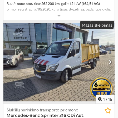
Būklė:
naudotas
, rida:
262 200 km
, galia:
121 kW (164,51 AG)
,
pirmoji registracija:
10/2020
, kuro tipas:
dyzelinas
, padangos dydis:
235/65R16C
, padang padangų:
70 procentas
, ašių konfigūracija:
4x2
, ratų bazė:
4 400 mm
, kuras:
dyzelinas
, spalva:
balta
, pavaros
Mažas skelbimas
tipas:
mechaninis
, pavarų skaičius:
6
, emisijos klasė:
Euro 6
,
pakaba:
plienas
, sėdimų vietų skaičius:
3
, krovinio erdvės tūris:
15
m³
, krovimo vietos ilgis:
4 360 mm
, krovinių skyriaus plotis:
1 760
mm
, krovos erdvės aukštis:
1 930 mm
, Gamybos metai:
2020
,
Įranga:
ABS, AdBlue, borto kompiuteris, centrinis užraktas,
elektrinis langų reguliavimas, elektriškai reguliuojamas
veidrodis, oro kondicionavimas, start-stop sistema, trauki
kontrolė, vairo stiprintuvas
,
1
/
15
Šiukšlių surinkimo transporto priemonė
Mercedes-Benz
Sprinter 316 CDi Aut.