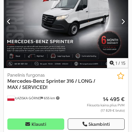
1
/
15
Panelinis furgonas
Mercedes-Benz
Sprinter 316 / LONG /
MAX / SERVICED!
14 495 €
ŁAZISKA GÓRNE
655 km
Fiksuota kaina plius PVM
(17 829 € bruto)
Klausti
Skambinti