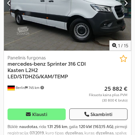
borto kompiuteris, centrinis užraktas, elektroninė stabilumo
programa (ESP), imobilaizerio sistema, navigacijos sistema, oro
kondicionavimas, oro pagalvė, papildomi žibintai, priekabos
jungtis, priešrūkiniai žibintai, statymo jutikliai, stumdomos durys,
sunkvežimio registracija, suodžių filtras, vairo stiprintuvas, visų
sezonų padangos
,
1
/
15
Panelinis furgonas
mercedes-benz
Sprinter 316 CDI
Kasten L2H2
LED/STDHZG/KAM/TEMP
25 882 €
Berlin
745 km
Fiksuota kaina plius PVM
(30 800 € bruto)
Klausti
Skambinti
Būklė:
naudotas
, rida:
131 256 km
, galia:
120 kW (163,15 AG)
, pirmoji
registracija:
07/2019
, kuro tipas:
dyzelinas
, kuras:
dyzelinas
, spalva: