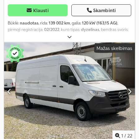
Klausti
Skambinti
Būklė:
naudotas
, rida:
139 002 km
, galia:
120 kW (163,15 AG)
,
pirmoji registracija:
02/2022
, kuro tipas:
dyzelinas
, bendras svoris:
3 500 kg
, kita apžiūra (TÜV):
02/2028
, spalva:
balta
, pavaros tipas:
automatinis
, emisijos klasė:
Euro 6
, sėdimų vietų skaičius:
6
,
Mažas skelbimas
Gamybos metai:
2022
, Įranga:
ABS, autonominis šildytuvas,
centrinis užraktas, elektroninė stabilumo programa (ESP),
navigacijos sistema, oro kondicionavimas, suodžių filtras
,
1
/
22