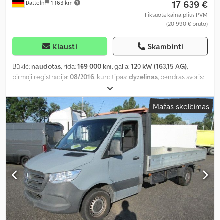
17 639 €
Datteln
1 163 km
Fiksuota kaina plius PVM
(20 990 € bruto)
Klausti
Skambinti
Būklė:
naudotas
, rida:
169 000 km
, galia:
120 kW (163,15 AG)
,
pirmoji registracija:
08/2016
, kuro tipas:
dyzelinas
, bendras svoris:
3 500 kg
, spalva:
balta
, pavaros tipas:
automatinis
, emisijos klasė:
Euro 6
, sėdimų vietų skaičius:
3
, Įranga:
ABS, centrinis užraktas,
Mažas skelbimas
oro kondicionavimas, suodžių filtras
,