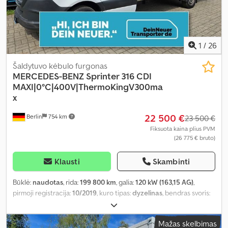
1
/
26
Šaldytuvo kėbulo furgonas
MERCEDES-BENZ
Sprinter 316 CDI
MAXI|0°C|400V|ThermoKingV300ma
x
22 500 €
Berlin
754 km
23 500 €
Fiksuota kaina plius PVM
(26 775 € bruto)
Klausti
Skambinti
Būklė:
naudotas
, rida:
199 800 km
, galia:
120 kW (163,15 AG)
,
pirmoji registracija:
10/2019
, kuro tipas:
dyzelinas
, bendras svoris:
3 500 kg
, kita apžiūra (TÜV):
11/2027
, spalva:
balta
, pavaros tipas:
mechaninis
, emisijos klasė:
Euro 6
, sėdimų vietų skaičius:
2
,
Mažas skelbimas
bendras ilgis:
7 250 mm
, bendras plotis:
2 200 mm
, bendras