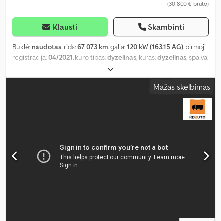
(30 800 € bruto)
Klausti
Skambinti
Būklė:
naudotas
, rida:
67 073 km
, galia:
120 kW (163,15 AG)
, pirmoji
registracija:
04/2021
, kuro tipas:
dyzelinas
, kuras:
dyzelinas
, spalva:
balta
, vairuotojo kabina:
kitas
, pavaros tipas:
mechaninis
, emisijos
klasė:
Euro 6
, pakaba:
kitas
, sėdimų vietų skaičius:
3
, Įranga:
ABS,
Mažas skelbimas
borto kompiuteris, centrinis užraktas, elektroninė stabilumo
programa (ESP), imobilaizerio sistema, kruizo kontrolė,
navigacijos sistema, oro kondicionavimas, oro pagalvė,
priekabos jungtis, stumdomos durys, suodžių filtras, trauki
kontrolė
,