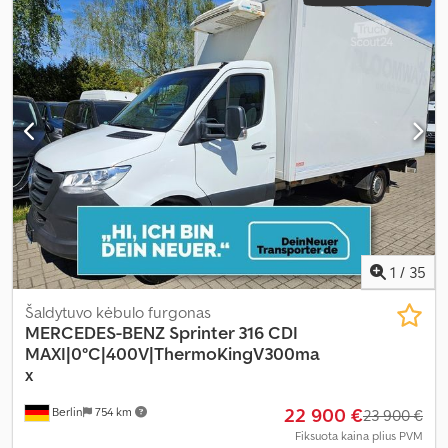
aukštis:
3 230 mm
, krovimo vietos ilgis:
4 480 mm
, krovinių skyriaus
plotis:
2 130 mm
, krovos erdvės aukštis:
2 190 mm
, Gamybos metai:
2019
, Įranga:
ABS, centrinis užraktas, elektroninė stabilumo
programa (ESP), navigacijos sistema, oro kondicionavimas,
suodžių filtras
,
1
/
35
Šaldytuvo kėbulo furgonas
MERCEDES-BENZ
Sprinter 316 CDI
MAXI|0°C|400V|ThermoKingV300ma
x
22 900 €
Berlin
754 km
23 900 €
Fiksuota kaina plius PVM