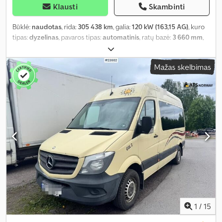
Klausti
Skambinti
Būklė:
naudotas
, rida:
305 438 km
, galia:
120 kW (163,15 AG)
, kuro
tipas:
dyzelinas
, pavaros tipas:
automatinis
, ratų bazė:
3 660 mm
,
pirmoji registracija:
01/2012
, emisijos klasė:
Euro 5
, pakaba:
plienas
,
sėdimų vietų skaičius:
14
, Gamybos metai:
2012
, Įranga:
borto
Mažas skelbimas
kompiuteris, oro kondicionavimas
,
1
/
15