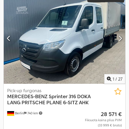
centrinis užraktas, elektroninė stabilumo programa (ESP),
navigacijos sistema, oro kondicionavimas, suodžių filtras
,
1
/
27
Pick-up furgonas
MERCEDES-BENZ
Sprinter 316 DOKA
LANG PRITSCHE PLANE 6-SITZ AHK
28 571 €
Berlin
740 km
Fiksuota kaina plius PVM
(33 999 € bruto)