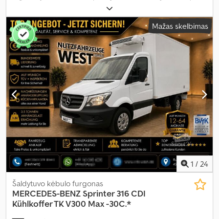
balta
, vairuotojo kabina:
kitas
, pavaros tipas:
automatinis
, emisijos
klasė:
Euro 6
, pakaba:
kitas
, sėdimų vietų skaičius:
3
, Įranga:
ABS,
Mažas skelbimas
autonominis šildytuvas, borto kompiuteris, centrinis užraktas,
elektroninė stabilumo programa (ESP), imobilaizerio sistema,
kruizo kontrolė, navigacijos sistema, oro kondicionavimas, oro
pagalvė, stumdomos durys, suodžių filtras
,
1
/
24
Šaldytuvo kėbulo furgonas
MERCEDES-BENZ
Sprinter 316 CDI
Kühlkoffer TK V300 Max -30C.*