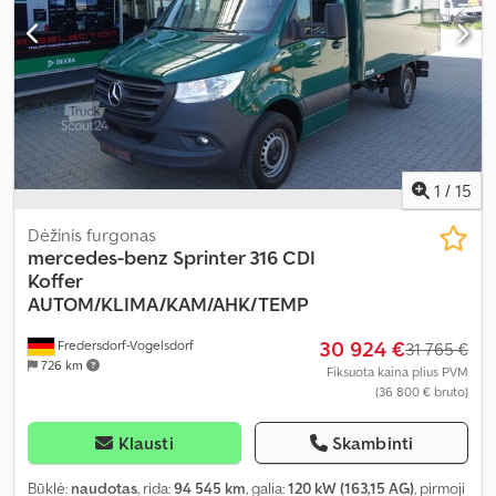
1
/
15
Dėžinis furgonas
mercedes-benz
Sprinter 316 CDI
Koffer
AUTOM/KLIMA/KAM/AHK/TEMP
30 924 €
Fredersdorf-Vogelsdorf
31 765 €
726 km
Fiksuota kaina plius PVM
(36 800 € bruto)
Klausti
Skambinti
Būklė:
naudotas
, rida:
94 545 km
, galia:
120 kW (163,15 AG)
, pirmoji