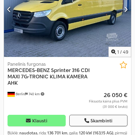
1
/
49
Panelinis furgonas
MERCEDES-BENZ
Sprinter 316 CDI
MAXI 7G-TRONIC KLIMA KAMERA
AHK
26 050 €
Berlin
740 km
Fiksuota kaina plius PVM
(31 000 € bruto)
Klausti
Skambinti
Būklė:
naudotas
, rida:
136 701 km
, galia:
120 kW (163,15 AG)
, pirmoji