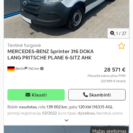
1
/
27
Tentinė furgonė
MERCEDES-BENZ
Sprinter 316 DOKA
LANG PRITSCHE PLANE 6-SITZ AHK
28 571 €
Berlin
740 km
Fiksuota kaina plius PVM
(33 999 € bruto)
Klausti
Skambinti
Būklė:
naudotas
, rida:
139 002 km
, galia:
120 kW (163,15 AG)
,
pirmoji registracija:
02/2022
, kuro tipas:
dyzelinas
, bendras svoris:
3 500 kg
, kita apžiūra (TÜV):
02/2028
, spalva:
balta
, pavaros tipas:
automatinis
, emisijos klasė:
Euro 6
, sėdimų vietų skaičius:
6
,
Mažas skelbimas
Gamybos metai:
2022
, Įranga:
ABS, autonominis šildytuvas,