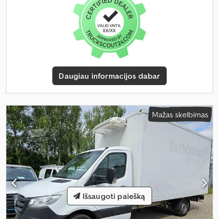
Daugiau informacijos dabar
Mažas skelbimas
Išsaugoti paiešką