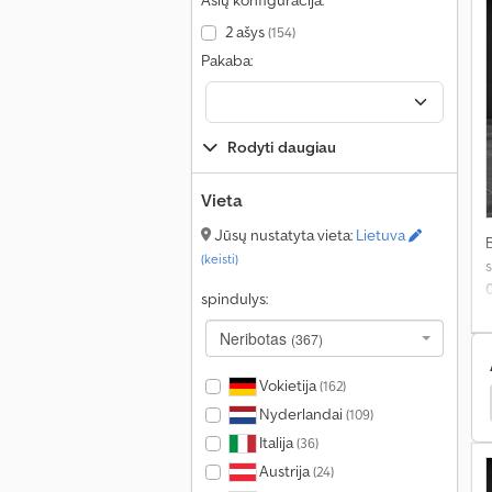
Ašių konfigūracija:
2 ašys
(154)
Pakaba:
Rodyti daugiau
Vieta
Jūsų nustatyta vieta:
Lietuva
(keisti)
s
spindulys:
v
p
Neribotas
(367)
g
Vokietija
(162)
Karavanai / Kemperiai
Clever Karavanai / Kemperiai
Nyderlandai
(109)
Italija
(36)
Austrija
(24)