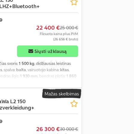
+LHZ+Bluetooth+
22 400 €
25 000 €
Fiksuota kaina plius PVM
(26 656 € bruto)
Siųsti užklausą
čias svoris:
1 500 kg
, didžiausias leistinas
as
, spalva:
balta
, vairuotojo kabina:
kitas
,
endras ilgis:
1 930 mm
, bendras plotis:
1 860
s erdvės aukštis:
1 860 mm
, Gamybos metai:
ilumo programa (ESP), imobilaizerio
Mažas skelbimas
tema, oro kondicionavimas, oro pagalvė,
aWa L2 150
sėdynės šildytuvas, trauki kontrolė, vairo
zverkleidung+
26 300 €
30 000 €