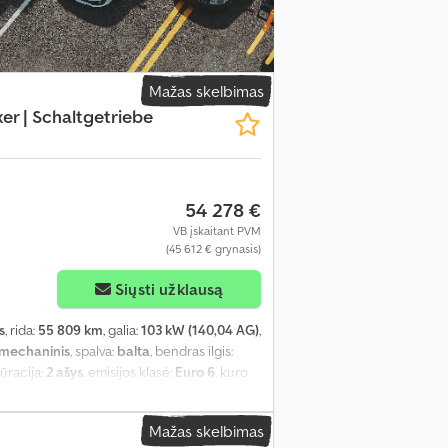
Mažas skelbimas
r | Schaltgetriebe
54 278 €
VB įskaitant PVM
(45 612 € grynasis)
Siųsti užklausą
s
, rida:
55 809 km
, galia:
103 kW (140,04 AG)
,
mechaninis
, spalva:
balta
, bendras ilgis:
gūracija:
2 ašys
, emisijos klasė:
Euro 6
, kuro
 vairo padėtis:
kairė
, ankstesnių savininkų
F3YLBPFCPG063848
, Įranga:
ABS,
Mažas skelbimas
as, elektroninė stabilumo programa (ESP),