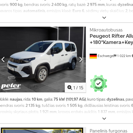
voris:
900 kg
, bendras svoris:
2 400 kg
, ratų bazė:
2 975 mm
, kuras:
dyzelin
avaros tipas:
automatinis
, emisijos klasė:
Euro 6
, sėdimų vietų skaičius:
2
, b
mm
, krovimo vietos ilgis:
4 753 mm
, krovinių skyriaus plotis:
1 921 mm
, krovo
2026
, Įranga:
ABS, borto kompiuteris, centrinis užraktas, elektroninė stab
navigacijos sistema, oro kondicionavimas, oro pagalvė, priešrūkiniai žibin
Mikroautobusas
Peugeot
Rifter Al
uodžių filtras, sėdynės šildytuvas, trauki kontrolė, vairo stiprintuvas
,
+180°Kamera+Ke
Eschwege
1 022 km
1
/
15
Būklė:
naujas
, rida:
10 km
, galia:
75 kW (101,97 AG)
, kuro tipas:
dyzelinas
, pav
bendras svoris:
2 135 kg
, tuščias svoris:
1 505 kg
, didžiausias leistinas svoris:
rovinių skyriaus plotis:
1 921 mm
, krovos erdvės aukštis:
1 837 mm
, emisijos 
kabina:
kitas
, sėdimų vietų skaičius:
5
, Gamybos metai:
2026
, bendras ilgis:
1 
dyzelinas
, Įranga:
ABS, borto kompiuteris, centrinis užraktas, elektroninė
sistema, kruizo kontrolė, navigacijos sistema, oro kondicionavimas, oro pa
Panelinis furgonas