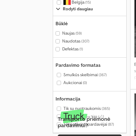
Belgija
(15)
Rodyti daugiau
Būklė
Naujas
(59)
Naudotas
(307)
Defektas
(1)
Pardavimo formatas
s
Smulkūs skelbimai
(367)
p
Aukcionai
(0)
Informacija
p
Tik su nuotraukomis
(365)
Tik su vaizdo įrašu
(28)
Transporto priemonė
Tik patikrinti pardavėjai
pardavimui?
(87)