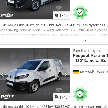
1
/
15
Būklė:
naujas
, rida:
10 km
, galia:
110 kW (149,56 AG)
, kuro tipas:
dyzelinas
, t
voris:
943 kg
, bendras svoris:
2 734 kg
, ratų bazė:
3 275 mm
, kuras:
dyzelina
avaros tipas:
mechaninis
, emisijos klasė:
Euro 6
, sėdimų vietų skaičius:
3
, b
mm
, krovimo vietos ilgis:
4 980 mm
, krovinių skyriaus plotis:
1 920 mm
, krovo
2025
, Įranga:
ABS, borto kompiuteris, centrinis užraktas, elektroninė stab
sistema, kruizo kontrolė, oro kondicionavimas, oro pagalvė, statymo jutikl
Panelinis furgonas
Peugeot
Partner 1
rauki kontrolė, vairo stiprintuvas
,
+180°Kamera+Beh
Eschwege
1 022 km
1
/
15
Būklė:
naujas
, rida:
10 km
, galia:
96 kW (130,52 AG)
, kuro tipas:
dyzelinas
, tuš