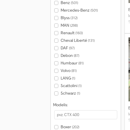
Benz
(501)
Mercedes-Benz
(501)
l
Blyss
(312)
MAN
(298)
Renault
(160)
s
Cheval Liberté
(131)
DAF
(97)
Debon
(87)
Humbaur
(81)
Volvo
(81)
LANG
(1)
Scattolini
(1)
Schwarz
(1)
Modelis:
l
Boxer
(202)