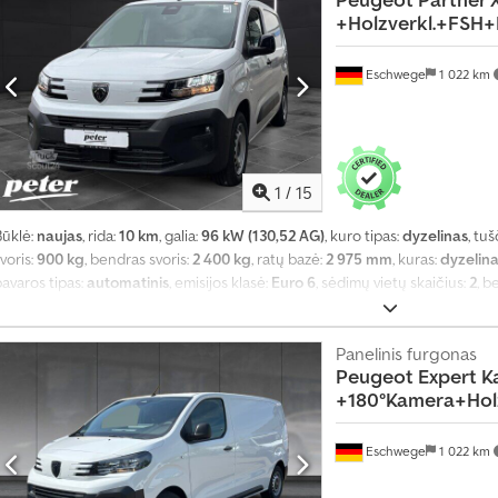
r
+Holzverkl.+FSH
ą
s
Eschwege
1 022 km
k
e
l
b
1
/
15
i
m
Būklė:
naujas
, rida:
10 km
, galia:
96 kW (130,52 AG)
, kuro tipas:
dyzelinas
, tuš
ą
voris:
900 kg
, bendras svoris:
2 400 kg
, ratų bazė:
2 975 mm
, kuras:
dyzelin
avaros tipas:
automatinis
, emisijos klasė:
Euro 6
, sėdimų vietų skaičius:
2
, b
mm
, krovimo vietos ilgis:
4 753 mm
, krovinių skyriaus plotis:
1 921 mm
, krovo
2026
, Įranga:
ABS, borto kompiuteris, centrinis užraktas, elektroninė stab
sistema, kruizo kontrolė, naudoto automobilio garantija, navigacijos sis
Panelinis furgonas
Peugeot
Expert K
riešrūkiniai žibintai, statymo jutikliai, stumdomos durys, suodžių filtras, 
+180°Kamera+Hol
stiprintuvas
,
Eschwege
1 022 km