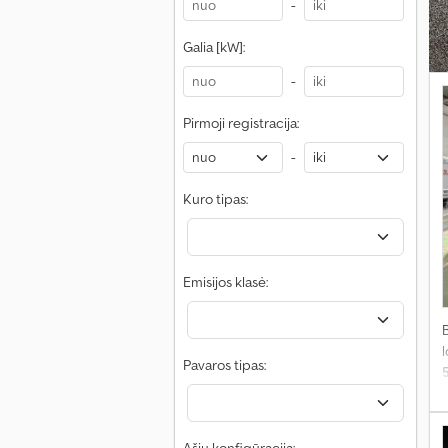
-
Galia [kW]:
-
Pirmoji registracija:
-
Kuro tipas:
Emisijos klasė:
l
Pavaros tipas:
s