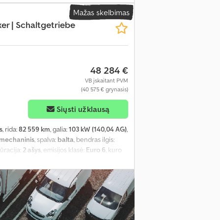
F3YLBPFCPG023279
, Įranga:
ABS,
Mažas skelbimas
as, elektroninė stabilumo programa (ESP),
r | Schaltgetriebe
lvė, pilna techninės priežiūros istorija,
ma, viengulės lovos, virtuvė transporto
48 284 €
VB įskaitant PVM
(40 575 € grynasis)
Siųsti užklausą
s
, rida:
82 559 km
, galia:
103 kW (140,04 AG)
,
mechaninis
, spalva:
balta
, bendras ilgis:
gūracija:
2 ašys
, emisijos klasė:
Euro 6
, kuro
 vairo padėtis:
kairė
, ankstesnių savininkų
F3YLBPFCPG023277
, Įranga:
ABS,
as, elektroninė stabilumo programa (ESP),
lvė, pilna techninės priežiūros istorija,
ma, viengulės lovos, virtuvė transporto