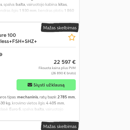
as
, spalva:
balta
, vairuotojo kabina:
kitas
,
endras ilgis:
1 930 mm
, bendras plotis:
1 860
s erdvės aukštis:
1 860 mm
, Gamybos metai:
ilumo programa (ESP), kruizo kontrolė,
Mažas skelbimas
tai, statymo jutikliai, stumdomos durys,
lure 100
yless+FSH+SHZ+
22 597 €
Fiksuota kaina plius PVM
(26 890 € bruto)
Siųsti užklausą
aros tipas:
mechaninis
, ratų bazė:
2 785 mm
,
630 kg
, krovimo vietos ilgis:
4 405 mm
,
klasė:
Euro 6
, spalva:
balta
, vairuotojo
930 mm
, bendras plotis:
1 840 mm
, kuras:
 stabilumo programa (ESP), imobilaizerio
Mažas skelbimas
galvė, priešrūkiniai žibintai, statymo