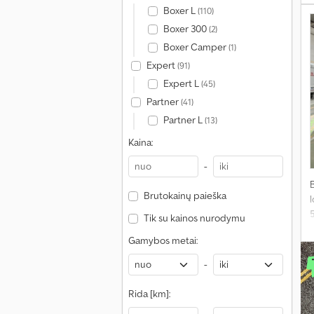
s
Boxer L
(110)
Boxer 300
(2)
Boxer Camper
(1)
Expert
(91)
Expert L
(45)
Partner
(41)
Partner L
(13)
Kaina:
-
Brutokainų paieška
l
Tik su kainos nurodymu
Gamybos metai:
s
-
Rida [km]: