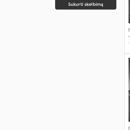
Sukurti skelbimą
s
p
t