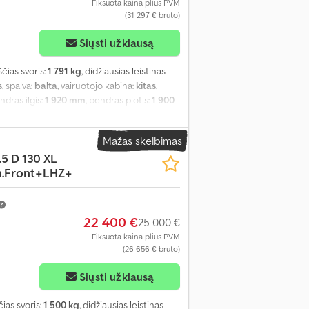
Fiksuota kaina plius PVM
(31 297 € bruto)
Siųsti užklausą
uščias svoris:
1 791 kg
, didžiausias leistinas
s
, spalva:
balta
, vairuotojo kabina:
kitas
,
endras ilgis:
1 920 mm
, bendras plotis:
1 900
s erdvės aukštis:
1 895 mm
, Gamybos metai:
ilumo programa (ESP), imobilaizerio
Mažas skelbimas
iai, stumdomos durys, suodžių filtras,
.5 D 130 XL
.Front+LHZ+
22 400 €
25 000 €
Fiksuota kaina plius PVM
(26 656 € bruto)
Siųsti užklausą
čias svoris:
1 500 kg
, didžiausias leistinas