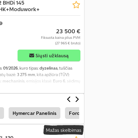
2 BHDi 145
lvė, pilna techninės priežiūros istorija,
AHK+Moduwork+
ma, viengulės lovos, virtuvė transporto
23 500 €
Fiksuota kaina plius PVM
(27 965 € bruto)
Siųsti užklausą
a:
01/2026
, kuro tipas:
dyzelinas
, tuščias
ratų bazė:
3 275 mm
, kita apžiūra (TÜV):
s:
mechaninis
, emisijos klasė:
Euro 6
, sėdimų
ietos ilgis:
4 980 mm
, krovinių skyriaus
anga:
ABS, borto kompiuteris, centrinis
ruizo kontrolė, naudoto automobilio
iai žibintai, statymo jutikliai,
Hymercar Panelinis
Ford Transit Connect Transpor
Mažas skelbimas
XL 130