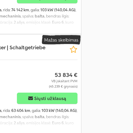
s
, rida:
74 142 km
, galia:
103 kW (140,04 AG)
,
mechaninis
, spalva:
balta
, bendras ilgis:
gūracija:
2 ašys
, emisijos klasė:
Euro 6
, kuro
 vairo padėtis:
kairė
, ankstesnių savininkų
F3YLBPFCPG063841
, Įranga:
ABS,
Mažas skelbimas
as, elektroninė stabilumo programa (ESP),
r | Schaltgetriebe
lvė, pilna techninės priežiūros istorija,
ma, viengulės lovos, virtuvė transporto
53 834 €
VB įskaitant PVM
(45 239 € grynasis)
Siųsti užklausą
s
, rida:
63 404 km
, galia:
103 kW (140,04 AG)
,
mechaninis
, spalva:
balta
, bendras ilgis:
gūracija:
2 ašys
, emisijos klasė:
Euro 6
, kuro
 vairo padėtis:
kairė
, ankstesnių savininkų