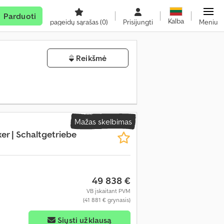
Parduoti
Kalba
pageidų sąrašas
(0)
Prisijungti
Meniu
Reikšmė
Mažas skelbimas
r | Schaltgetriebe
49 838 €
VB įskaitant PVM
(41 881 € grynasis)
Siųsti užklausą