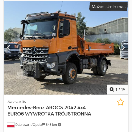
7 101 kg
, bendras svoris:
16 000 kg
, ašių konfigūracija:
4x2
, spalva:
Mažas skelbimas
balta
, vairuotojo kabina:
dieninė kabina
, pavaros tipas:
mechaninis
, emisijos klasė:
Euro 5
, pakaba:
plienas
, sėdimų vietų
skaičius:
3
, krovimo vietos ilgis:
4 200 mm
, krovinių skyriaus plotis:
2 460 mm
, Gamybos metai:
2014
, Įranga:
AdBlue, kranas, oro
kondicionavimas
,
1
/
15
Savivartis
Mercedes-Benz
AROCS 2042 4x4
EURO6 WYWROTKA TRÓJSTRONNA
Dabrowa k/Opola
645 km