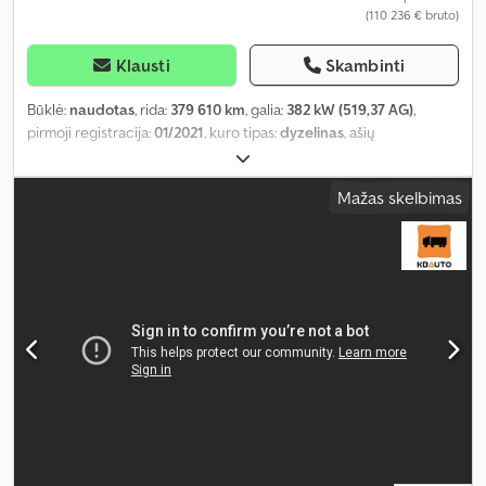
(110 236 € bruto)
Klausti
Skambinti
Būklė:
naudotas
, rida:
379 610 km
, galia:
382 kW (519,37 AG)
,
pirmoji registracija:
01/2021
, kuro tipas:
dyzelinas
, ašių
konfigūracija:
8x4
, ratų bazė:
4 550 mm
, kuras:
dyzelinas
, stabdžiai:
retarderis
, vairuotojo kabina:
miegamoji kabina
, pavaros tipas:
Mažas skelbimas
automatinis
, emisijos klasė:
Euro 6
, pakaba:
plienas
, bendras ilgis:
8 760 mm
, bendras plotis:
2 540 mm
, krovimo vietos ilgis:
5 560
mm
, krovinių skyriaus plotis:
2 400 mm
, krovos erdvės aukštis:
1 100 mm
, Gamybos metai:
2021
, Įranga:
borto kompiuteris,
centrinis užraktas, diferencialo užraktas, elektrinis langų
reguliavimas, elektriškai reguliuojamas veidrodis, kruizo
kontrolė, oro kondicionavimas, retarderis, sėdynės šildytuvas
,