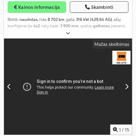
Kainos informacija
Skambinti
Būklė:
naudotas
, rida:
8 702 km
, galia:
316 kW (429,64 AG)
, ašių
konfigūracija:
4x2
, ratų bazė:
3 900 mm
, spalva:
geltonas
, pavaros
tipas:
automatinis
, emisijos klasė:
Euro 6
, Gamybos metai:
2025
,
Įranga:
ABS, centrinis užraktas, diferencialo užraktas, elektrinis
Mažas skelbimas
langų reguliavimas, elektriškai reguliuojamas veidrodis, oro
kondicionavimas
,
1
/
15