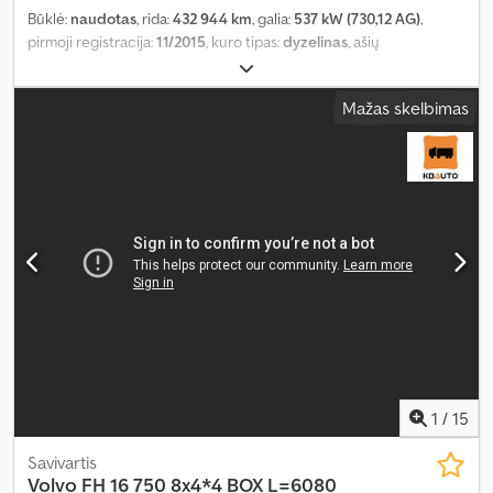
Būklė:
naudotas
, rida:
432 944 km
, galia:
537 kW (730,12 AG)
,
pirmoji registracija:
11/2015
, kuro tipas:
dyzelinas
, ašių
konfigūracija:
8x4
, ratų bazė:
4 500 mm
, kuras:
dyzelinas
, stabdžiai:
retarderis
, vairuotojo kabina:
miegamoji kabina
, pavaros tipas:
Mažas skelbimas
automatinis
, emisijos klasė:
Euro 6
, pakaba:
plienas
, bendras ilgis:
8 600 mm
, bendras plotis:
2 550 mm
, krovimo vietos ilgis:
5 570
mm
, krovinių skyriaus plotis:
2 390 mm
, krovos erdvės aukštis:
1 090 mm
, Gamybos metai:
2015
, Įranga:
borto kompiuteris,
centrinis užraktas, diferencialo užraktas, elektrinis langų
reguliavimas, elektriškai reguliuojamas veidrodis, kruizo
kontrolė, oro kondicionavimas, retarderis, sėdynės šildytuvas
,
1
/
15
Savivartis
Volvo
FH 16 750 8x4*4 BOX L=6080