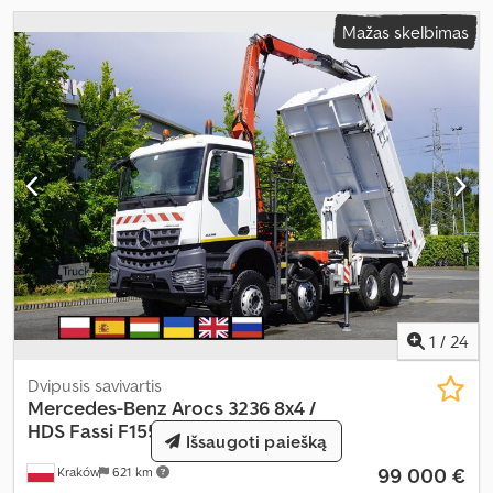
Mažas skelbimas
1
/
24
Dvipusis savivartis
Mercedes-Benz
Arocs 3236 8x4 /
HDS Fassi F155A.0.22
Išsaugoti paiešką
99 000 €
Kraków
621 km