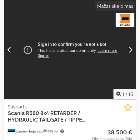
automatinis
, emisijos klasė:
Euro 6
, pakaba:
oras
, bendras ilgis:
Mažas skelbimas
8 200 mm
, bendras plotis:
2 550 mm
, bendras aukštis:
2 930 mm
,
krovimo vietos ilgis:
5 070 mm
, krovinių skyriaus plotis:
2 390 mm
,
krovos erdvės aukštis:
960 mm
, Gamybos metai:
2017
, Įranga:
ABS,
EBS (Elektroninė stabdžių sistema), autonominis šildytuvas,
borto kompiuteris, centrinis užraktas, elektrinis langų
reguliavimas, elektriškai reguliuojamas veidrodis, kruizo
kontrolė, oro kondicionavimas, oro pagalvė, priekabos jungtis,
sėdynės šildytuvas, trauki kontrolė
,
1
/
15
Savivartis
Scania
R580 8x4 RETARDER /
HYDRAULIC TAILGATE / TIPPE...
38 500 €
Lääne-Harju vald
449 km
Fiksuota kaina plius PVM