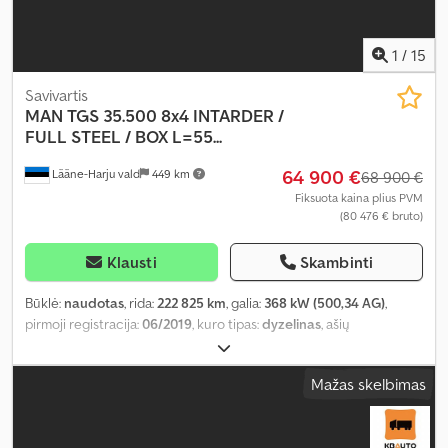
1
/
15
Savivartis
MAN
TGS 35.500 8x4 INTARDER /
FULL STEEL / BOX L=55...
64 900 €
Lääne-Harju vald
449 km
68 900 €
Fiksuota kaina plius PVM
(80 476 € bruto)
Klausti
Skambinti
Būklė:
naudotas
, rida:
222 825 km
, galia:
368 kW (500,34 AG)
,
pirmoji registracija:
06/2019
, kuro tipas:
dyzelinas
, ašių
konfigūracija:
8x4
, ratų bazė:
4 450 mm
, kuras:
dyzelinas
, stabdžiai:
intarder
, vairuotojo kabina:
miegamoji kabina
, pavaros tipas:
Mažas skelbimas
automatinis
, emisijos klasė:
Euro 6
, pakaba:
plienas
, bendras ilgis:
8 640 mm
, bendras plotis:
2 550 mm
, krovimo vietos ilgis:
5 550
mm
, krovinių skyriaus plotis:
2 390 mm
, krovos erdvės aukštis: