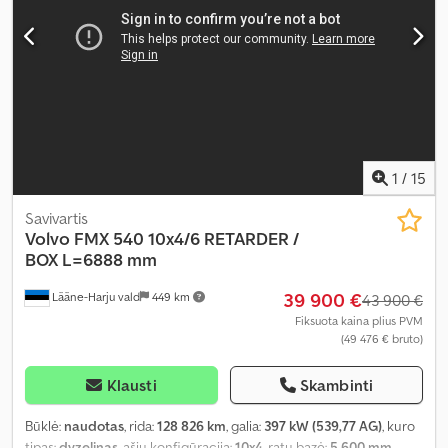
elektriškai reguliuojamas veidrodis, kruizo kontrolė, oro
kondicionavimas
,
1
/
15
Savivartis
Volvo
FMX 540 10x4/6 RETARDER /
BOX L=6888 mm
39 900 €
Lääne-Harju vald
449 km
43 900 €
Fiksuota kaina plius PVM
(49 476 € bruto)
Klausti
Skambinti
Būklė:
naudotas
, rida:
128 826 km
, galia:
397 kW (539,77 AG)
, kuro
tipas:
dyzelinas
, ašių konfigūracija:
10x4
, ratų bazė:
5 600 mm
,