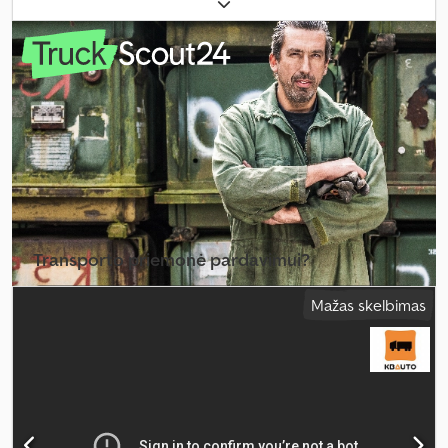
konfigūracija:
8x4
, ratų bazė:
3 700 mm
, kuras:
dyzelinas
, kuro
bako talpa:
450 l
, pavaros tipas:
automatinis
, emisijos klasė:
Euro 6
,
pakaba:
plienas-oras
, bendras ilgis:
9 160 mm
, bendras plotis:
2 550 mm
, bendras aukštis:
3 570 mm
, krovimo vietos ilgis:
5 950
mm
, krovinių skyriaus plotis:
2 410 mm
, krovos erdvės aukštis:
1 290 mm
, Gamybos metai:
2014
, Įranga:
autonominis šildytuvas,
centrinis užraktas, diferencialo užraktas, elektrinis langų
reguliavimas, elektriškai reguliuojamas veidrodis, kruizo
kontrolė, oro kondicionavimas, oro pagalvė, spoileris, sėdynės
šildytuvas
,
Transporto priemonė pardavimui?
Sukurti skelbimą
Mažas skelbimas