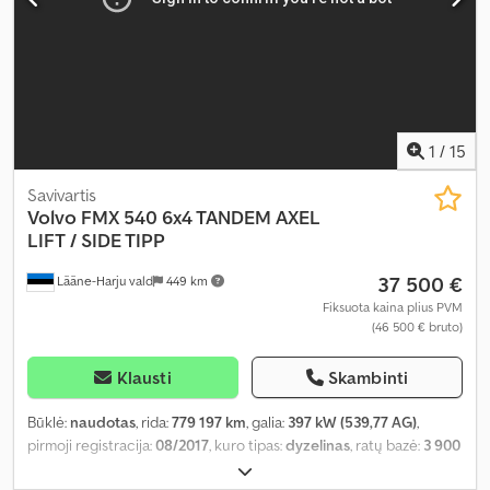
1
/
15
Savivartis
Volvo
FMX 540 6x4 TANDEM AXEL
LIFT / SIDE TIPP
37 500 €
Lääne-Harju vald
449 km
Fiksuota kaina plius PVM
(46 500 € bruto)
Klausti
Skambinti
Būklė:
naudotas
, rida:
779 197 km
, galia:
397 kW (539,77 AG)
,
pirmoji registracija:
08/2017
, kuro tipas:
dyzelinas
, ratų bazė:
3 900
mm
, kuras:
dyzelinas
, kuro bako talpa:
450 l
, pavaros tipas: