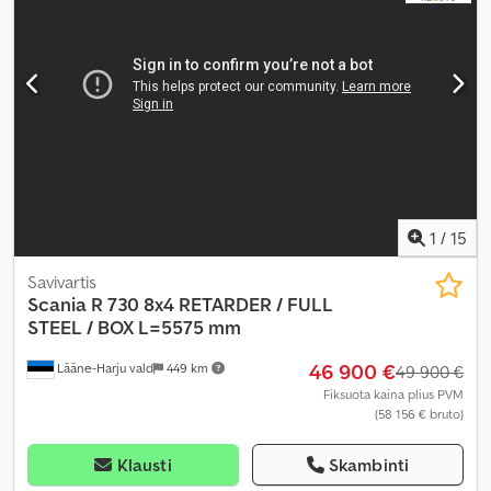
1 050 mm
, Gamybos metai:
2019
, Įranga:
borto kompiuteris,
centrinis užraktas, diferencialo užraktas, elektrinis langų
reguliavimas, elektriškai reguliuojamas veidrodis, kruizo
kontrolė, oro kondicionavimas, sėdynės šildytuvas
,
1
/
15
Savivartis
Scania
R 730 8x4 RETARDER / FULL
STEEL / BOX L=5575 mm
46 900 €
Lääne-Harju vald
449 km
49 900 €
Fiksuota kaina plius PVM
(58 156 € bruto)
Klausti
Skambinti