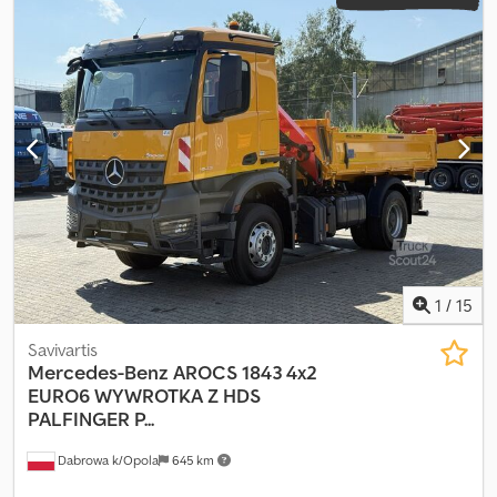
mm
, bendras plotis:
2 550 mm
, krovimo vietos ilgis:
4 850 mm
,
krovinių skyriaus plotis:
2 370 mm
, krovos erdvės aukštis:
1 310 mm
,
Gamybos metai:
2016
, Įranga:
autonominis šildytuvas, centrinis
užraktas, diferencialo užraktas, elektrinis langų reguliavimas,
elektriškai reguliuojamas veidrodis, kruizo kontrolė, oro
kondicionavimas, oro pagalvė, retarderis, spoileris, sėdynės
šildytuvas
,
1
/
15
Savivartis
Mercedes-Benz
AROCS 1843 4x2
EURO6 WYWROTKA Z HDS
PALFINGER P...
Dabrowa k/Opola
645 km