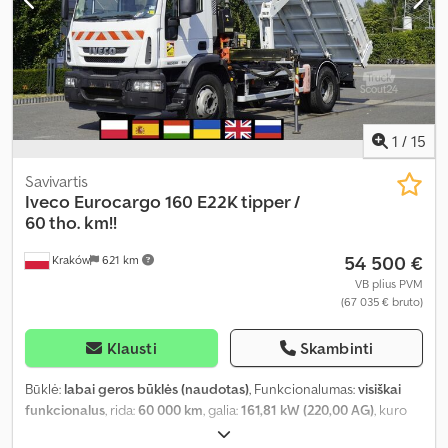
šildytuvas, trauki kontrolė
,
1
/
15
Savivartis
Iveco
Eurocargo 160 E22K tipper /
60 tho. km!!
54 500 €
Kraków
621 km
VB plius PVM
(67 035 € bruto)
Klausti
Skambinti
Būklė:
labai geros būklės (naudotas)
, Funkcionalumas:
visiškai
funkcionalus
, rida:
60 000 km
, galia:
161,81 kW (220,00 AG)
, kuro
tipas:
dyzelinas
, tuščias svoris:
8 899 kg
, didžiausias leistinas svoris: