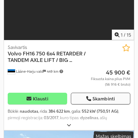
1
/
15
Savivartis
Volvo
FH16 750 6x4 RETARDER /
TANDEM AXLE LIFT / BIG ...
45 900 €
Lääne-Harju vald
449 km
Fiksuota kaina plius PVM
(56 916 € bruto)
Klausti
Skambinti
Būklė:
naudotas
, rida:
384 622 km
, galia:
552 kW (750,51 AG)
,
pirmoji registracija:
03/2017
, kuro tipas:
dyzelinas
, ašių
konfigūracija:
6x4
, ratų bazė:
3 690 mm
, kuras:
dyzelinas
, kuro
bako talpa:
405 l
, stabdžiai:
retarderis
, pavaros tipas:
automatinis
,
Mažas skelbimas
emisijos klasė:
Euro 6
, pakaba:
plienas-oras
, bendras ilgis:
7 800