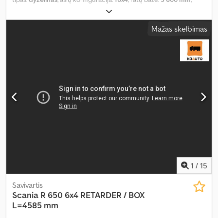
kuras:
dyzelinas
, stabdžiai:
retarderis
, vairuotojo kabina:
miegamoji kabina
, pavaros tipas:
automatinis
, emisijos klasė:
Euro
Mažas skelbimas
6
, pakaba:
kitas
, bendras ilgis:
10 500 mm
, bendras plotis:
2 900
mm
, bendras aukštis:
3 790 mm
, krovimo vietos ilgis:
6 880 mm
,
krovinių skyriaus plotis:
2 600 mm
, krovos erdvės aukštis:
1 930
mm
, Gamybos metai:
2015
, Įranga:
borto kompiuteris, centrinis
užraktas, diferencialo užraktas, elektrinis langų reguliavimas,
elektriškai reguliuojamas veidrodis, oro kondicionavimas,
retarderis
,
1
/
15
Savivartis
Scania
R 650 6x4 RETARDER / BOX
L=4585 mm