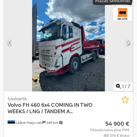
Mažas skelbimas
1
/
7
Savivartis
Volvo
FH 460 6x4 COMING IN TWO
WEEKS / LNG / TANDEM A...
54 900 €
Lääne-Harju vald
449 km
Fiksuota kaina plius PVM
(68 076 € bruto)