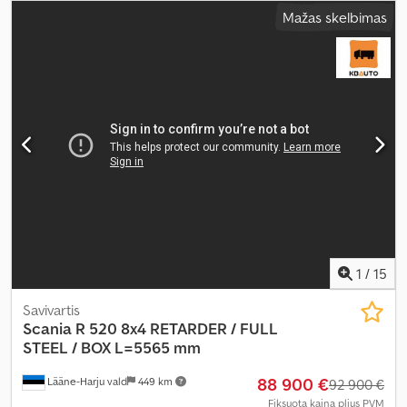
tipas:
mechaninis
, emisijos klasė:
Euro 3
, pakaba:
plienas
, bendras
Mažas skelbimas
ilgis:
8 980 mm
, bendras plotis:
2 550 mm
, krovimo vietos ilgis:
6 140 mm
, krovinių skyriaus plotis:
2 410 mm
, krovos erdvės
aukštis:
1 090 mm
, Gamybos metai:
2003
, Įranga:
diferencialo
užraktas, elektrinis langų reguliavimas, elektriškai
reguliuojamas veidrodis, kruizo kontrolė, oro kondicionavimas,
sėdynės šildytuvas
,
1
/
15
Savivartis
Scania
R 520 8x4 RETARDER / FULL
STEEL / BOX L=5565 mm
88 900 €
Lääne-Harju vald
449 km
92 900 €
Fiksuota kaina plius PVM