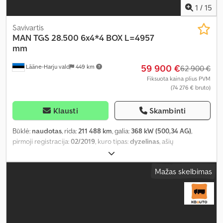
1
/
15
Savivartis
MAN
TGS 28.500 6x4*4 BOX L=4957
mm
59 900 €
Lääne-Harju vald
449 km
62 900 €
Fiksuota kaina plius PVM
(74 276 € bruto)
Klausti
Skambinti
Būklė:
naudotas
, rida:
211 488 km
, galia:
368 kW (500,34 AG)
,
pirmoji registracija:
02/2019
, kuro tipas:
dyzelinas
, ašių
konfigūracija:
6x4
, ratų bazė:
3 600 mm
, kuras:
dyzelinas
,
vairuotojo kabina:
miegamoji kabina
, pavaros tipas:
automatinis
,
Mažas skelbimas
emisijos klasė:
Euro 6
, pakaba:
plienas-oras
, bendras ilgis:
7 770
mm
, bendras plotis:
2 550 mm
, krovimo vietos ilgis:
4 950 mm
,
krovinių skyriaus plotis:
2 390 mm
, krovos erdvės aukštis:
1 080
mm
, Gamybos metai:
2019
, Įranga:
borto kompiuteris, centrinis
užraktas, diferencialo užraktas, elektrinis langų reguliavimas,