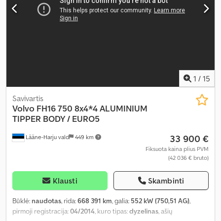
kontrolė, oro kondicionavimas, sėdynės šildytuvas
,
1
/
15
Savivartis
Volvo
FH16 750 8x4*4 ALUMINIUM
TIPPER BODY / EURO5
33 900 €
Lääne-Harju vald
449 km
Fiksuota kaina plius PVM
(42 036 € bruto)
Klausti
Skambinti
Būklė:
naudotas
, rida:
668 391 km
, galia:
552 kW (750,51 AG)
,
pirmoji registracija:
04/2014
, kuro tipas:
dyzelinas
, ašių