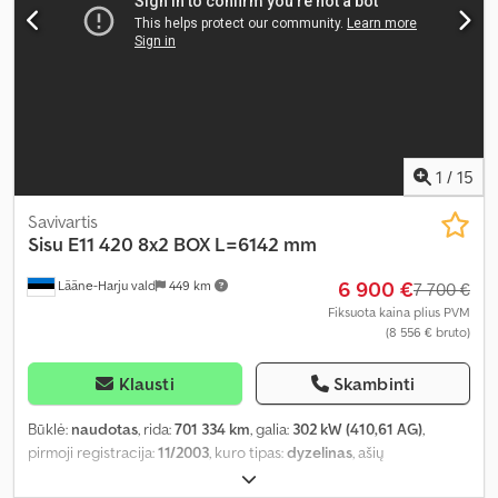
1
/
15
Savivartis
Sisu
E11 420 8x2 BOX L=6142 mm
6 900 €
Lääne-Harju vald
449 km
7 700 €
Fiksuota kaina plius PVM
(8 556 € bruto)
Klausti
Skambinti
Būklė:
naudotas
, rida:
701 334 km
, galia:
302 kW (410,61 AG)
,
pirmoji registracija:
11/2003
, kuro tipas:
dyzelinas
, ašių
konfigūracija:
8x2
, ratų bazė:
4 750 mm
, kuras:
dyzelinas
, pavaros