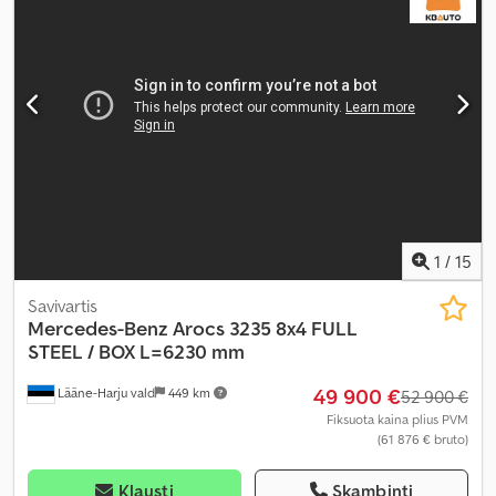
Gamybos metai:
2008
, Įranga:
borto kompiuteris, centrinis
užraktas, diferencialo užraktas, elektrinis langų reguliavimas,
elektriškai reguliuojamas veidrodis, kruizo kontrolė, oro
kondicionavimas, sėdynės šildytuvas
,
1
/
15
Savivartis
Mercedes-Benz
Arocs 3235 8x4 FULL
STEEL / BOX L=6230 mm
49 900 €
Lääne-Harju vald
449 km
52 900 €
Fiksuota kaina plius PVM
(61 876 € bruto)
Klausti
Skambinti