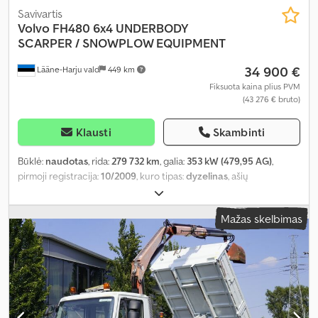
Savivartis
Volvo
FH480 6x4 UNDERBODY
SCARPER / SNOWPLOW EQUIPMENT
34 900 €
Lääne-Harju vald
449 km
Fiksuota kaina plius PVM
(43 276 € bruto)
Klausti
Skambinti
Būklė:
naudotas
, rida:
279 732 km
, galia:
353 kW (479,95 AG)
,
pirmoji registracija:
10/2009
, kuro tipas:
dyzelinas
, ašių
konfigūracija:
6x4
, ratų bazė:
3 400 mm
, kuras:
dyzelinas
, kuro
bako talpa:
330 l
, stabdžiai:
variklio stabdymas
, pavaros tipas:
Mažas skelbimas
automatinis
, emisijos klasė:
Euro 4
, pakaba:
plienas
, bendras ilgis:
7 280 mm
, bendras plotis:
2 550 mm
, krovimo vietos ilgis:
4 470
mm
, krovinių skyriaus plotis:
2 390 mm
, krovos erdvės aukštis:
1 010 mm
, Gamybos metai:
2009
, Įranga:
ABS, autonominis
šildytuvas, centrinis užraktas, diferencialo užraktas, elektrinis
langų reguliavimas, elektriškai reguliuojamas veidrodis, kruizo
kontrolė, oro kondicionavimas, priekabos jungtis, sėdynės