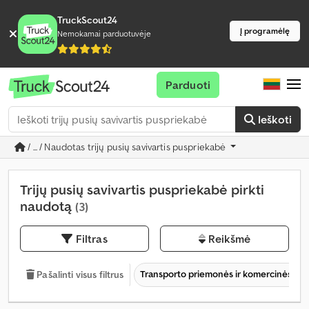
TruckScout24
Į programėlę
Nemokamai parduotuvėje
Parduoti
Ieškoti
/ ... / Naudotas trijų pusių savivartis puspriekabė
Trijų pusių savivartis puspriekabė pirkti
naudotą
(3)
Filtras
Reikšmė
Transporto priemonės ir komercinės tr
Pašalinti visus filtrus