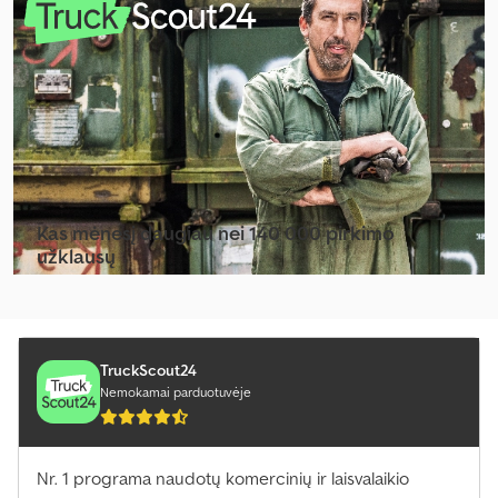
Kiti Priekabos
Kiti Puspriekabės
Kiti Savivartis 3 Krypčių
Kiti Savivartis Sunkvežimis
Kiti Siurbimo / Plovimo Transporto Priemonė
Kiti Sunkvežimiai
Kas mėnesį daugiau nei 140 000 pirkimo
užklausų
Kiti Svarstyklės Ir Svėrimo Įranga.
Pasirinkite prekybininko paketą
Kiti Sėjamoji
Kiti Važiuoklė
TruckScout24
Nemokamai parduotuvėje
Kiti Vejama Vejapjovė
Krautuvas Su Šoniniu Pasukimu
Nr. 1 programa naudotų komercinių ir laisvalaikio