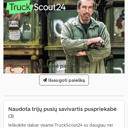
skyriaus plotis:
2 430 mm
, krovos erdvės aukštis:
1 950 mm
,
krovinio erdvės tūris:
36 m³
, pakaba:
oras
, padangos dydis:
385.65 r
22.5
, spalva:
raudona
, Gamybos metai:
2007
, Įranga:
ABS
,
Transporto priemonė pardavimui?
Sukurti skelbimą
Išsaugoti paiešką
Naudota trijų pusių savivartis puspriekabė
(3)
Ieškokite dabar visame TruckScout24 su daugiau nei