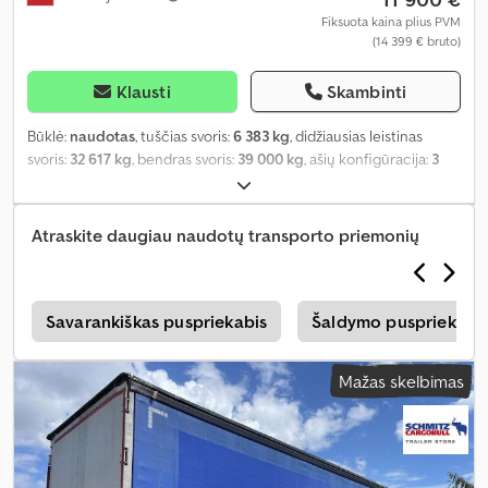
Fiksuota kaina plius PVM
(14 399 € bruto)
Klausti
Skambinti
Būklė:
naudotas
, tuščias svoris:
6 383 kg
, didžiausias leistinas
svoris:
32 617 kg
, bendras svoris:
39 000 kg
, ašių konfigūracija:
3
ašys
, pirmoji registracija:
09/2020
, krovimo vietos ilgis:
13 620 mm
,
krovinių skyriaus plotis:
2 480 mm
, krovos erdvės aukštis:
2 780
mm
, krovinio erdvės tūris:
93 m³
, pakaba:
oras
, padangos dydis:
Atraskite daugiau naudotų transporto priemonių
385/65 R22,5
, ratų bazė:
7 700 mm
, Gamybos metai:
2020
, Įranga:
ABS
,
s
Savarankiškas puspriekabis
Šaldymo puspriekabės
Mažas skelbimas