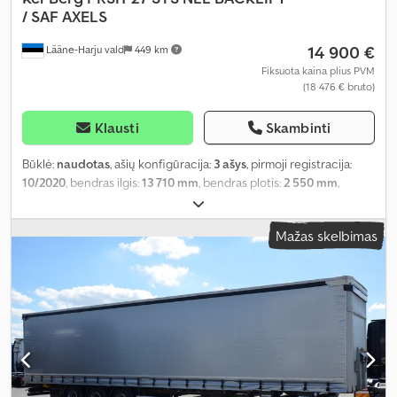
/ SAF AXELS
14 900 €
Lääne-Harju vald
449 km
Fiksuota kaina plius PVM
(18 476 € bruto)
Klausti
Skambinti
Būklė:
naudotas
, ašių konfigūracija:
3 ašys
, pirmoji registracija:
10/2020
, bendras ilgis:
13 710 mm
, bendras plotis:
2 550 mm
,
bendras aukštis:
4 000 mm
, pakaba:
oras
, Gamybos metai:
2020
,
Įranga:
ABS
,
Mažas skelbimas