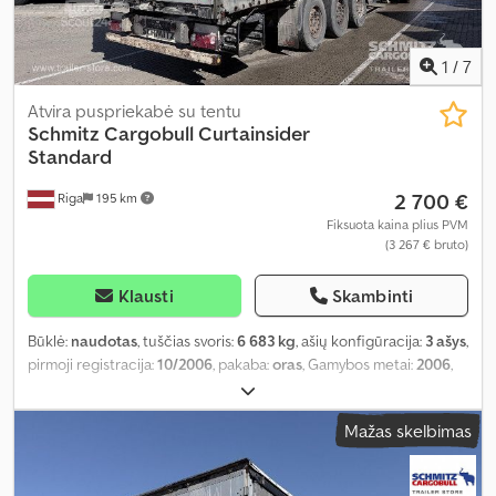
1
/
7
Atvira puspriekabė su tentu
Schmitz Cargobull
Curtainsider
Standard
2 700 €
Riga
195 km
Fiksuota kaina plius PVM
(3 267 € bruto)
Klausti
Skambinti
Būklė:
naudotas
, tuščias svoris:
6 683 kg
, ašių konfigūracija:
3 ašys
,
pirmoji registracija:
10/2006
, pakaba:
oras
, Gamybos metai:
2006
,
Įranga:
ABS
,
Mažas skelbimas