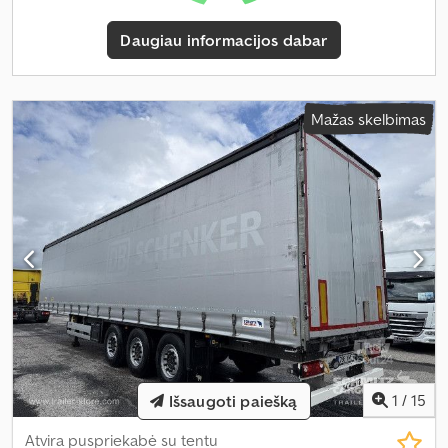
Daugiau informacijos dabar
Mažas skelbimas
1
/
15
Išsaugoti paiešką
Atvira puspriekabė su tentu