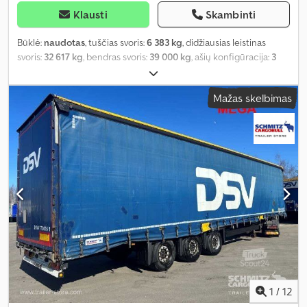
Klausti
Skambinti
Būklė:
naudotas
, tuščias svoris:
6 383 kg
, didžiausias leistinas
svoris:
32 617 kg
, bendras svoris:
39 000 kg
, ašių konfigūracija:
3
ašys
, pirmoji registracija:
09/2020
, krovimo vietos ilgis:
13 620 mm
,
krovinių skyriaus plotis:
2 480 mm
, pakaba:
oras
, padangos dydis:
Mažas skelbimas
385/65 R22,5
, ratų bazė:
7 700 mm
, Gamybos metai:
2020
, Įranga:
ABS
,
1
/
12