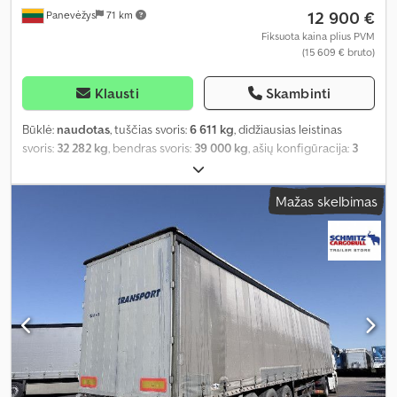
12 900 €
Panevėžys
71 km
Fiksuota kaina plius PVM
(15 609 € bruto)
Klausti
Skambinti
Būklė:
naudotas
, tuščias svoris:
6 611 kg
, didžiausias leistinas
svoris:
32 282 kg
, bendras svoris:
39 000 kg
, ašių konfigūracija:
3
ašys
, pirmoji registracija:
09/2020
, krovimo vietos ilgis:
13 620 mm
,
krovinių skyriaus plotis:
2 480 mm
, krovos erdvės aukštis:
2 780
Mažas skelbimas
mm
, krovinio erdvės tūris:
93 m³
, pakaba:
oras
, padangos dydis:
385/65 R22,5
, Gamybos metai:
2020
, Įranga:
ABS
,