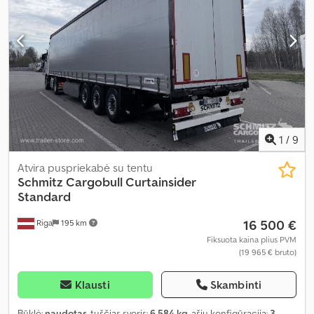
1
/
9
Atvira puspriekabė su tentu
Schmitz Cargobull
Curtainsider
Standard
16 500 €
Riga
195 km
Fiksuota kaina plius PVM
(19 965 € bruto)
Klausti
Skambinti
Būklė:
naudotas
, tuščias svoris:
6 584 kg
, ašių konfigūracija:
3