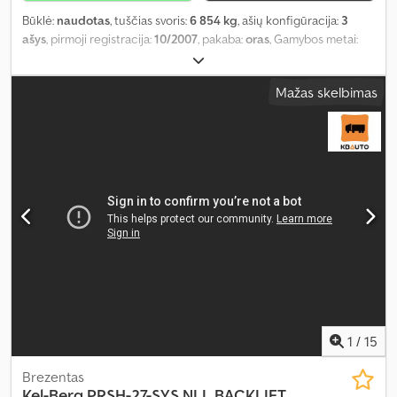
Būklė:
naudotas
, tuščias svoris:
6 854 kg
, ašių konfigūracija:
3
ašys
, pirmoji registracija:
10/2007
, pakaba:
oras
, Gamybos metai:
2007
, Įranga:
ABS
,
Mažas skelbimas
1
/
15
Brezentas
Kel-Berg
PRSH-27-SYS NLL BACKLIFT