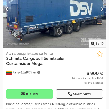
1
/
12
Atvira puspriekabė su tentu
Schmitz Cargobull
Semitrailer
Curtainsider Mega
6 900 €
Panevėžys
71 km
Fiksuota kaina plius PVM
(8 349 € bruto)
Klausti
Skambinti
Būklė:
naudotas
, tuščias svoris:
6 904 kg
, didžiausias leistinas
svoris:
32 096 kg
, bendras svoris:
39 000 kg
, ašių konfigūracija:
3