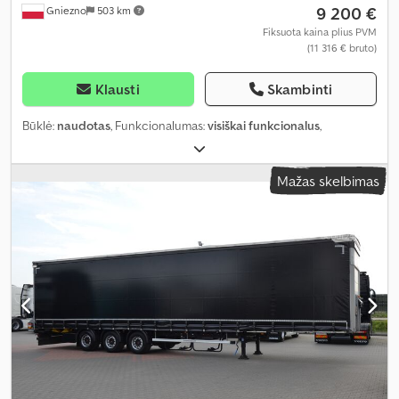
9 200 €
Gniezno
503 km
Fiksuota kaina plius PVM
(11 316 € bruto)
Klausti
Skambinti
Būklė:
naudotas
, Funkcionalumas:
visiškai funkcionalus
,
Mažas skelbimas