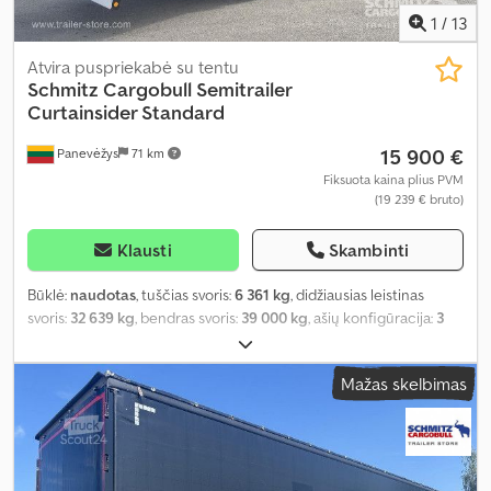
1
/
13
Atvira puspriekabė su tentu
Schmitz Cargobull
Semitrailer
Curtainsider Standard
15 900 €
Panevėžys
71 km
Fiksuota kaina plius PVM
(19 239 € bruto)
Klausti
Skambinti
Būklė:
naudotas
, tuščias svoris:
6 361 kg
, didžiausias leistinas
svoris:
32 639 kg
, bendras svoris:
39 000 kg
, ašių konfigūracija:
3
ašys
, pirmoji registracija:
04/2022
, krovimo vietos ilgis:
13 620 mm
,
krovinių skyriaus plotis:
2 480 mm
, krovos erdvės aukštis:
2 700
Mažas skelbimas
mm
, krovinio erdvės tūris:
91 m³
, pakaba:
oras
, padangos dydis:
385/65 R22,5
, ratų bazė:
7 700 mm
, Gamybos metai:
2022
, Įranga:
ABS
,