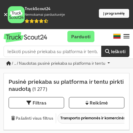
TruckScout24
Į programėlę
Nemokamai parduotuvėje
Parduoti
Ieškoti
/ ... / Naudotas pusinė priekaba su platforma ir tentu
Pusinė priekaba su platforma ir tentu pirkti
naudotą
(1 277)
Filtras
Reikšmė
Transporto priemonės ir komercinės tr
Pašalinti visus filtrus