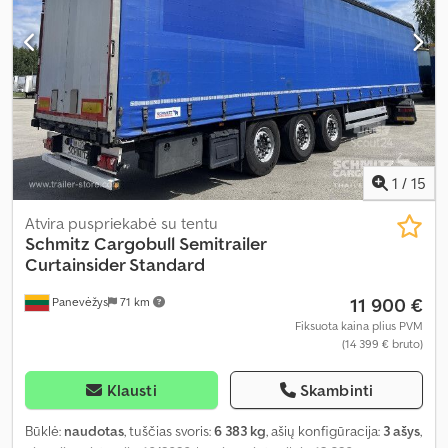
1
/
15
Atvira puspriekabė su tentu
Schmitz Cargobull
Semitrailer
Curtainsider Standard
11 900 €
Panevėžys
71 km
Fiksuota kaina plius PVM
(14 399 € bruto)
Klausti
Skambinti
Būklė:
naudotas
, tuščias svoris:
6 383 kg
, ašių konfigūracija:
3 ašys
,