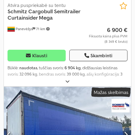
Atvira puspriekabė su tentu
Schmitz Cargobull
Semitrailer
Curtainsider Mega
6 900 €
Panevėžys
71 km
Fiksuota kaina plius PVM
(8 349 € bruto)
Klausti
Skambinti
Būklė:
naudotas
, tuščias svoris:
6 904 kg
, didžiausias leistinas
svoris:
32 096 kg
, bendras svoris:
39 000 kg
, ašių konfigūracija:
3
ašys
, pirmoji registracija:
08/2017
, krovimo vietos ilgis:
13 620 mm
,
krovinių skyriaus plotis:
2 480 mm
, krovos erdvės aukštis:
2 900
Mažas skelbimas
mm
, krovinio erdvės tūris:
97 m³
, pakaba:
oras
, padangos dydis:
435/50 R19,5
, ratų bazė:
7 700 mm
, Gamybos metai:
2017
, Įranga:
ABS
,