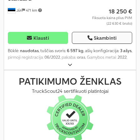
18 250 €
Jüri
471 km
Fiksuota kaina plius PVM
(22 630 € bruto)
Klausti
Skambinti
Būklė:
naudotas
, tuščias svoris:
6 597 kg
, ašių konfigūracija:
3 ašys
,
pirmoji registracija:
06/2022
, pakaba:
oras
, Gamybos metai:
2022
,
Įranga:
ABS
,
PATIKIMUMO ŽENKLAS
TruckScout24 sertifikuoti platintojai