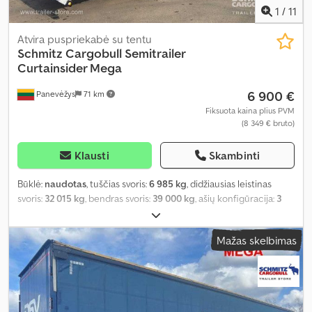
1
/
11
Atvira puspriekabė su tentu
Schmitz Cargobull
Semitrailer
Curtainsider Mega
6 900 €
Panevėžys
71 km
Fiksuota kaina plius PVM
(8 349 € bruto)
Klausti
Skambinti
Būklė:
naudotas
, tuščias svoris:
6 985 kg
, didžiausias leistinas
svoris:
32 015 kg
, bendras svoris:
39 000 kg
, ašių konfigūracija:
3
ašys
, pirmoji registracija:
08/2017
, krovimo vietos ilgis:
13 620 mm
,
krovinių skyriaus plotis:
2 480 mm
, krovos erdvės aukštis:
2 900
Mažas skelbimas
mm
, krovinio erdvės tūris:
97 m³
, pakaba:
oras
, padangos dydis:
435/50 R19,5
, ratų bazė:
7 700 mm
, Gamybos metai:
2017
, Įranga:
ABS
,