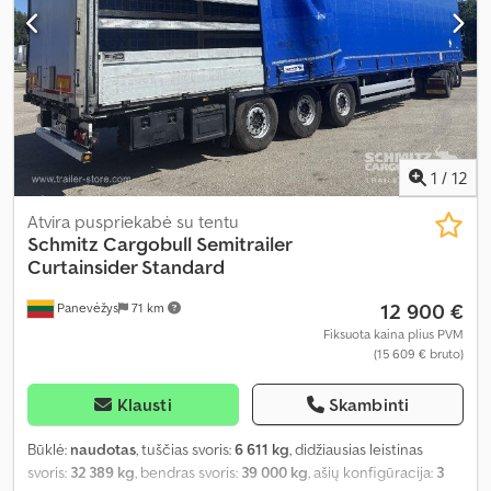
1
/
12
Atvira puspriekabė su tentu
Schmitz Cargobull
Semitrailer
Curtainsider Standard
12 900 €
Panevėžys
71 km
Fiksuota kaina plius PVM
(15 609 € bruto)
Klausti
Skambinti
Būklė:
naudotas
, tuščias svoris:
6 611 kg
, didžiausias leistinas
svoris:
32 389 kg
, bendras svoris:
39 000 kg
, ašių konfigūracija:
3