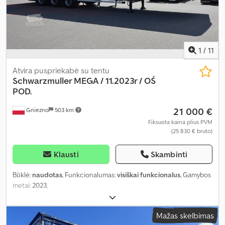
1
/
11
Atvira puspriekabė su tentu
Schwarzmuller MEGA / 11.2023r / OŚ
POD.
21 000 €
Gniezno
503 km
Fiksuota kaina plius PVM
(25 830 € bruto)
Klausti
Skambinti
Būklė:
naudotas
, Funkcionalumas:
visiškai funkcionalus
, Gamybos
metai:
2023
,
Mažas skelbimas