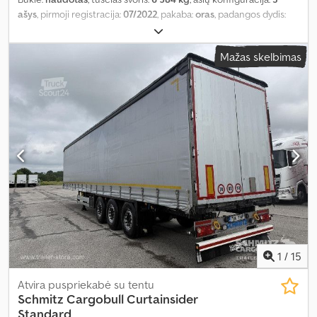
ašys
, pirmoji registracija:
07/2022
, pakaba:
oras
, padangos dydis:
385/65 R22,5
, Gamybos metai:
2022
, Įranga:
ABS
,
Mažas skelbimas
1
/
15
Atvira puspriekabė su tentu
Schmitz Cargobull
Curtainsider
Standard