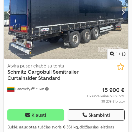
1
/
13
Atvira puspriekabė su tentu
Schmitz Cargobull
Semitrailer
Curtainsider Standard
15 900 €
Panevėžys
71 km
Fiksuota kaina plius PVM
(19 239 € bruto)
Klausti
Skambinti
Būklė:
naudotas
, tuščias svoris:
6 361 kg
, didžiausias leistinas