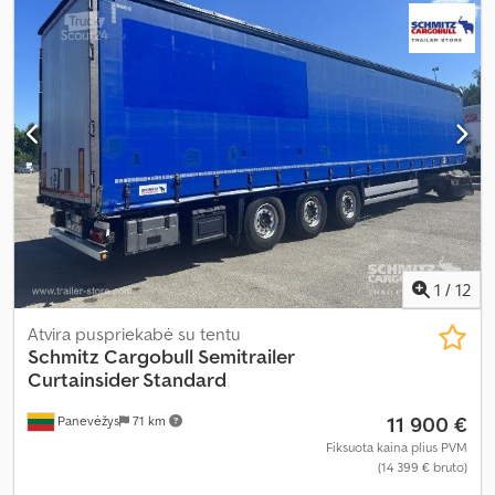
1
/
12
Atvira puspriekabė su tentu
Schmitz Cargobull
Semitrailer
Curtainsider Standard
11 900 €
Panevėžys
71 km
Fiksuota kaina plius PVM
(14 399 € bruto)