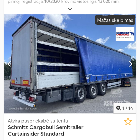
pirmoji registracija:
10/2020
, krovimo vietos ilgis:
13 620 mm
,
krovinių skyriaus plotis:
2 480 mm
, krovos erdvės aukštis:
2 780
mm
, krovinio erdvės tūris:
93 m³
, pakaba:
oras
, padangos dydis:
Mažas skelbimas
385/65 R22,5
, ratų bazė:
7 700 mm
, Gamybos metai:
2020
, Įranga:
ABS
,
1
/
14
Atvira puspriekabė su tentu
Schmitz Cargobull
Semitrailer
Curtainsider Standard