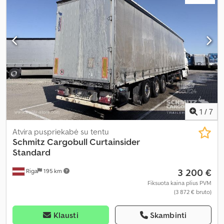
1
/
7
Atvira puspriekabė su tentu
Schmitz Cargobull
Curtainsider
Standard
3 200 €
Riga
195 km
Fiksuota kaina plius PVM
(3 872 € bruto)
Klausti
Skambinti