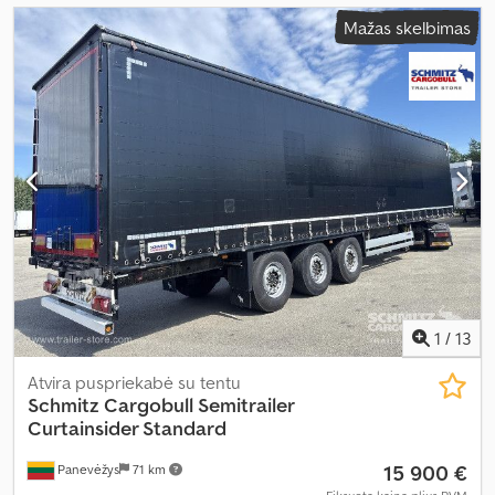
Mažas skelbimas
1
/
13
Atvira puspriekabė su tentu
Schmitz Cargobull
Semitrailer
Curtainsider Standard
15 900 €
Panevėžys
71 km