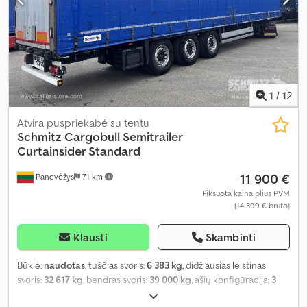
1
/
12
Atvira puspriekabė su tentu
Schmitz Cargobull
Semitrailer
Curtainsider Standard
11 900 €
Panevėžys
71 km
Fiksuota kaina plius PVM
(14 399 € bruto)
Klausti
Skambinti
Būklė:
naudotas
, tuščias svoris:
6 383 kg
, didžiausias leistinas
svoris:
32 617 kg
, bendras svoris:
39 000 kg
, ašių konfigūracija:
3
ašys
, pirmoji registracija:
09/2020
, krovimo vietos ilgis:
13 620 mm
,