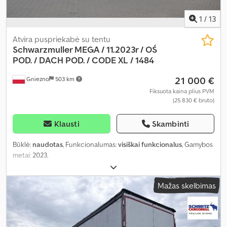
1
/
13
Atvira puspriekabė su tentu
Schwarzmuller MEGA / 11.2023r / OŚ
POD.
/ DACH POD. / CODE XL / 1484
21 000 €
Gniezno
503 km
Fiksuota kaina plius PVM
(25 830 € bruto)
Klausti
Skambinti
Būklė:
naudotas
, Funkcionalumas:
visiškai funkcionalus
, Gamybos
metai:
2023
,
Mažas skelbimas