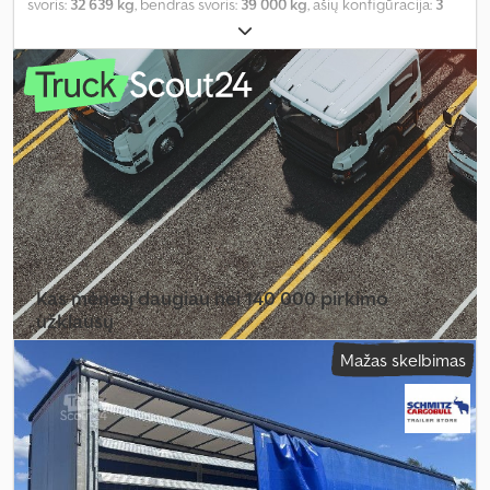
svoris:
32 639 kg
, bendras svoris:
39 000 kg
, ašių konfigūracija:
3
ašys
, pirmoji registracija:
04/2022
, krovimo vietos ilgis:
13 620 mm
,
krovinių skyriaus plotis:
2 480 mm
, krovos erdvės aukštis:
2 700
mm
, krovinio erdvės tūris:
91 m³
, pakaba:
oras
, padangos dydis:
385/65 R22,5
, ratų bazė:
7 700 mm
, Gamybos metai:
2022
, Įranga:
ABS
,
Kas mėnesį daugiau nei 140 000 pirkimo
užklausų
Mažas skelbimas
Pasirinkite prekybininko paketą