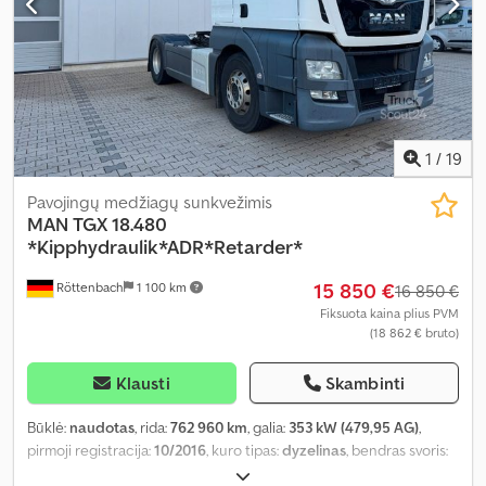
1
/
19
Pavojingų medžiagų sunkvežimis
MAN
TGX 18.480
*Kipphydraulik*ADR*Retarder*
15 850 €
Röttenbach
1 100 km
16 850 €
Fiksuota kaina plius PVM
(18 862 € bruto)
Klausti
Skambinti
Būklė:
naudotas
, rida:
762 960 km
, galia:
353 kW (479,95 AG)
,
pirmoji registracija:
10/2016
, kuro tipas:
dyzelinas
, bendras svoris:
18 000 kg
, ašių konfigūracija:
2 ašys
, kita apžiūra (TÜV):
10/2025
,