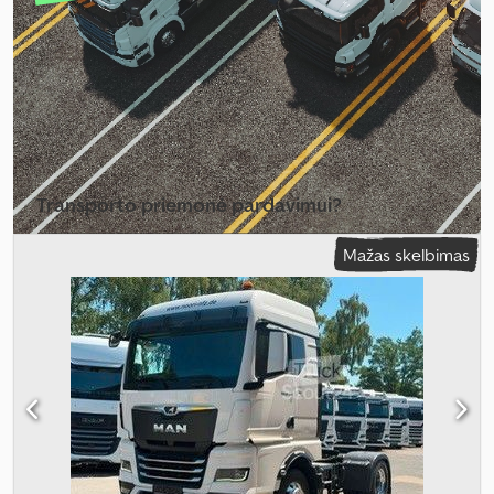
kompiuteris, diferencialo užraktas, hidraulika, kruizo kontrolė,
oro kondicionavimas, trauki kontrolė, žemas triukšmo lygis
,
Transporto priemonė pardavimui?
Sukurti skelbimą
Mažas skelbimas