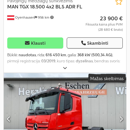
Pavojingų medžiagų sunkvežimis
MAN
TGX 18.500 4x2 BLS ADR FL
23 900 €
Oyenhausen
956 km
Fiksuota kaina plius PVM
(28 680 € bruto)
Klausti
Skambinti
Būklė:
naudotas
, rida:
616 450 km
, galia:
368 kW (500,34 AG)
,
pirmoji registracija:
03/2019
, kuro tipas:
dyzelinas
, bendras svoris:
18 000 kg
, ašių konfigūracija:
4x2
, ratų bazė:
3 600 mm
, spalva:
žalia
, vairuotojo kabina:
miegamoji kabina
, pavaros tipas:
pusiau
Mažas skelbimas
automatinis
, emisijos klasė:
Euro 6
, pakaba:
plienas-oras
, Įranga:
ABS, autonominis šildytuvas, borto kompiuteris, diferencialo
užraktas, hidraulika, kruizo kontrolė, oro kondicionavimas,
trauki kontrolė, žemas triukšmo lygis
,