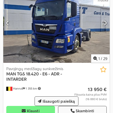
1
/
29
Pavojingų medžiagų sunkvežimis
MAN
TGS 18.420 - E6 - ADR -
INTARDER
13 950 €
Hannut
1 355 km
Fiksuota kaina plius PVM
(16 880 € bruto)
Išsaugoti paiešką
Klausti
Skambinti