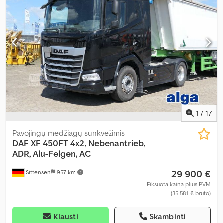
1
/
17
Pavojingų medžiagų sunkvežimis
DAF
XF 450FT 4x2, Nebenantrieb,
ADR, Alu-Felgen, AC
29 900 €
Sittensen
957 km
Fiksuota kaina plius PVM
(35 581 € bruto)
Klausti
Skambinti