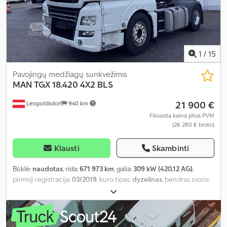
1
/
15
Pavojingų medžiagų sunkvežimis
MAN
TGX 18.420 4X2 BLS
21 900 €
Leopoldsdorf
940 km
Fiksuota kaina plius PVM
(26 280 € bruto)
Klausti
Skambinti
Būklė:
naudotas
, rida:
671 973 km
, galia:
309 kW (420,12 AG)
,
pirmoji registracija:
03/2019
, kuro tipas:
dyzelinas
, bendras svoris:
18 000 kg
, ašių konfigūracija:
4x2
, ratų bazė:
3 600 mm
, spalva:
balta
, vairuotojo kabina:
miegamoji kabina
, pavaros tipas:
automatinis
, emisijos klasė:
Euro 6
, pakaba:
plienas-oras
, Gamybos
metai:
2019
, Įranga:
ABS, autonominis šildytuvas, borto