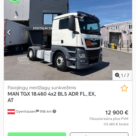
1
/
7
Pavojingų medžiagų sunkvežimis
MAN
TGX 18.460 4x2 BLS ADR FL, EX,
AT
12 900 €
Oyenhausen
956 km
Fiksuota kaina plius PVM
(15 480 € bruto)