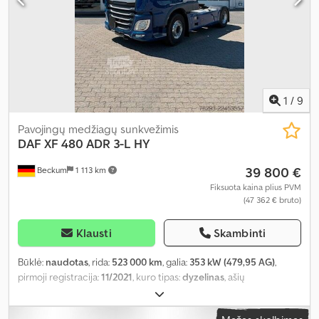
1
/
9
Pavojingų medžiagų sunkvežimis
DAF
XF 480 ADR 3-L HY
39 800 €
Beckum
1 113 km
Fiksuota kaina plius PVM
(47 362 € bruto)
Klausti
Skambinti
Būklė:
naudotas
, rida:
523 000 km
, galia:
353 kW (479,95 AG)
,
pirmoji registracija:
11/2021
, kuro tipas:
dyzelinas
, ašių
konfigūracija:
2 ašys
, kita apžiūra (TÜV):
12/2026
, stabdžiai:
retarderis
, spalva:
mėlyna
, pavaros tipas:
automatinis
, emisijos