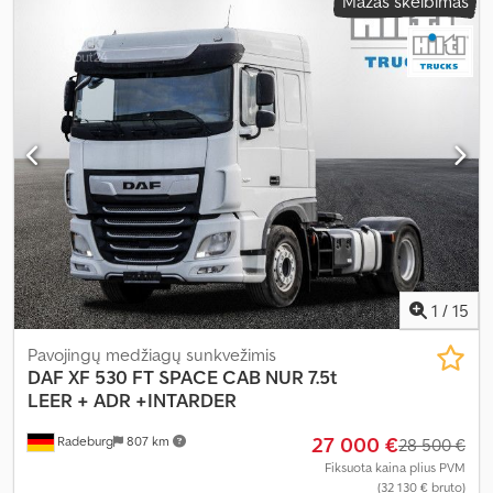
Mažas skelbimas
klasė:
Euro 6
, Gamybos metai:
2021
, Įranga:
ABS, autonominis
šildytuvas, elektroninė stabilumo programa (ESP), oro
kondicionavimas, suodžių filtras
,
1
/
15
Pavojingų medžiagų sunkvežimis
DAF
XF 530 FT SPACE CAB NUR 7.5t
LEER + ADR +INTARDER
27 000 €
Radeburg
807 km
28 500 €
Fiksuota kaina plius PVM
(32 130 € bruto)