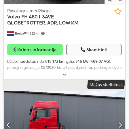
Pavojingos medžiagos
Volvo
FH 460 I-SAVE
GLOBETROTTER, ADR, LOW KM
Breda
1 332 km
Kainos informacija
Skambinti
Būklė:
naudotas
, rida:
615 172 km
, galia:
345 kW (469,07 AG)
,
pirmoji registracija:
08/2020
, kuro tipas:
dyzelinas
, padangos dydis:
385-65-22.5
, ratų bazė:
3 800 mm
, kuras:
dyzelinas
, spalva:
balta
,
vairuotojo kabina:
miegamoji kabina
, pavaros tipas:
automatinis
,
Mažas skelbimas
emisijos klasė:
Euro 6
, pakaba:
plienas-oras
, Gamybos metai:
2020
,
Įranga:
ABS, autonominis šildytuvas, centrinis užraktas, elektrinis
langų reguliavimas, kruizo kontrolė, navigacijos sistema, oro
kondicionavimas, priešrūkiniai žibintai, suodžių filtras
,