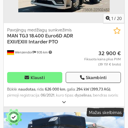
1
/
20
Pavojingų medžiagų sunkvežimis
MAN
TG3 18.400 Euro6D ADR
EXII/EXIII Intarder PTO
32 900 €
Wenzendorf
935 km
Fiksuota kaina plius PVM
(39 151 € bruto)
Klausti
Skambinti
Būklė:
naudotas
, rida:
626 000 km
, galia:
294 kW (399,73 AG)
,
pirmoji registracija:
06/2021
, kuro tipas:
dyzelinas
, bendras svoris:
18 000 kg
, ašių konfigūracija:
2 ašys
, stabdžiai:
retarderis
, spalva:
balta
, pavaros tipas:
automatinis
, emisijos klasė:
Euro 6
, Gamybos
Mažas skelbimas
metai:
2021
, Įranga:
ABS, autonominis šildytuvas, elektroninė
stabilumo programa (ESP), navigacijos sistema, oro
kondicionavimas
,