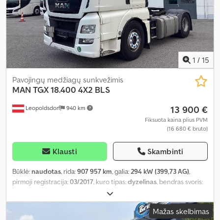
1
/
15
Pavojingų medžiagų sunkvežimis
MAN
TGX 18.400 4X2 BLS
13 900 €
Leopoldsdorf
940 km
Fiksuota kaina plius PVM
(16 680 € bruto)
Klausti
Skambinti
Būklė:
naudotas
, rida:
907 957 km
, galia:
294 kW (399,73 AG)
,
pirmoji registracija:
03/2017
, kuro tipas:
dyzelinas
, bendras svoris:
18 000 kg
, ašių konfigūracija:
4x2
, ratų bazė:
3 600 mm
, spalva:
balta
, vairuotojo kabina:
miegamoji kabina
, pavaros tipas:
pusiau
Mažas skelbimas
automatinis
, emisijos klasė:
Euro 6
, pakaba:
plienas-oras
, Gamybos