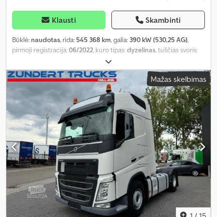
Klausti
Skambinti
Būklė:
naudotas
, rida:
545 368 km
, galia:
390 kW (530,25 AG)
,
pirmoji registracija:
06/2022
, kuro tipas:
dyzelinas
, tuščias svoris:
7 516 kg
, didžiausias leistinas svoris:
12 984 kg
, bendras svoris:
20 500 kg
, ašių konfigūracija:
4x2
, ratų bazė:
3 800 mm
, kita
Mažas skelbimas
apžiūra (TÜV):
06/2026
, spalva:
balta
, vairuotojo kabina:
miegamoji
kabina
, pavaros tipas:
automatinis
, pakaba:
plienas-oras
, sėdimų
vietų skaičius:
2
, Įranga:
autonominis šildytuvas, borto
kompiuteris, kruizo kontrolė, oro kondicionavimas, žemas
triukšmo lygis
,
1
/
15