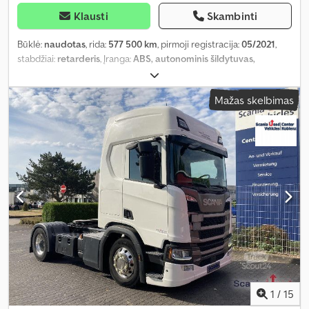
Klausti
Skambinti
Būklė:
naudotas
, rida:
577 500 km
, pirmoji registracija:
05/2021
,
stabdžiai:
retarderis
, Įranga:
ABS, autonominis šildytuvas,
navigacijos sistema
,
Mažas skelbimas
1
/
15