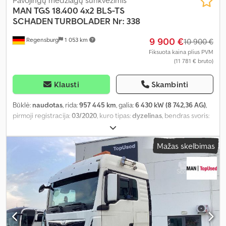
MAN
TGS 18.400 4x2 BLS-TS
SCHADEN TURBOLADER Nr: 338
9 900 €
Regensburg
1 053 km
10 900 €
Fiksuota kaina plius PVM
(11 781 € bruto)
Klausti
Skambinti
Būklė:
naudotas
, rida:
957 445 km
, galia:
6 430 kW (8 742,36 AG)
,
pirmoji registracija:
03/2020
, kuro tipas:
dyzelinas
, bendras svoris:
18 600 kg
, ašių konfigūracija:
2 ašys
, spalva:
balta
, pavaros tipas:
automatinis
, emisijos klasė:
Euro 6
, Įranga:
ABS, autonominis
Mažas skelbimas
šildytuvas, oro kondicionavimas, suodžių filtras
,