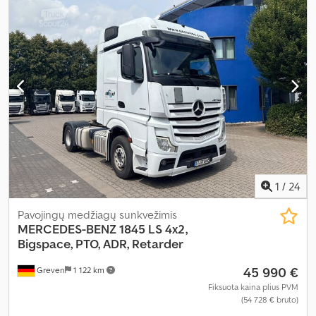
metai:
2016
, Įranga:
ABS, autonominis šildytuvas, borto
kompiuteris, diferencialo užraktas, hidraulika, kruizo kontrolė,
oro kondicionavimas, trauki kontrolė, žemas triukšmo lygis
,
1
/
24
Pavojingų medžiagų sunkvežimis
MERCEDES-BENZ
1845 LS 4x2,
Bigspace, PTO, ADR, Retarder
45 990 €
Greven
1 122 km
Fiksuota kaina plius PVM
(54 728 € bruto)