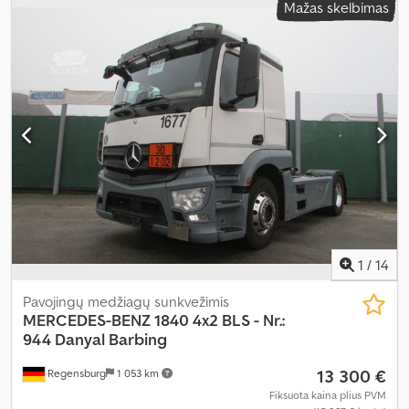
Mažas skelbimas
automatinis
, emisijos klasė:
Euro 6
, pakaba:
plienas-oras
, bendras
ilgis:
6 680 mm
, bendras plotis:
2 500 mm
, Gamybos metai:
2014
,
Įranga:
ABS, AdBlue, autonominis šildytuvas, centrinis užraktas,
elektrinis langų reguliavimas, kruizo kontrolė, oro
kondicionavimas
,
1
/
14
Pavojingų medžiagų sunkvežimis
MERCEDES-BENZ
1840 4x2 BLS - Nr.:
944 Danyal Barbing
13 300 €
Regensburg
1 053 km
Fiksuota kaina plius PVM