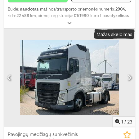
Būklė:
naudotas
, mašinos/transporto priemonės numeris:
2904
,
rida:
22 488 km
, pirmoji registracija:
01/1990
, kuro tipas:
dyzelinas
,
tuščias svoris:
18 143 kg
, bendras svoris:
31 751 kg
, spalva:
žalia
,
vairuotojo kabina:
kitas
, pavaros tipas:
kitas
, pakaba:
plienas
,
Mažas skelbimas
Gamybos metai:
1990
,
1
/
23
Pavojingų medžiagų sunkvežimis