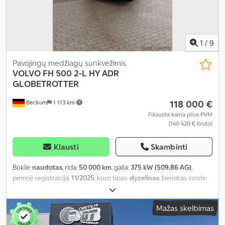
1
/
9
Pavojingų medžiagų sunkvežimis
VOLVO
FH 500 2-L HY ADR
GLOBETROTTER
118 000 €
Beckum
1 113 km
Fiksuota kaina plius PVM
(140 420 € bruto)
Klausti
Skambinti
Būklė:
naudotas
, rida:
50 000 km
, galia:
375 kW (509,86 AG)
,
pirmoji registracija:
11/2025
, kuro tipas:
dyzelinas
, bendras svoris:
18 000 kg
, ašių konfigūracija:
2 ašys
, stabdžiai:
retarderis
, spalva:
pilkas
, pavaros tipas:
automatinis
, emisijos klasė:
Euro 6
, Įranga:
Mažas skelbimas
ABS, autonominis šildytuvas, elektroninė stabilumo programa
(ESP), navigacijos sistema, suodžių filtras
,