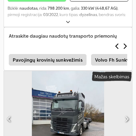
Būklė:
naudotas
, rida:
798 200 km
, galia:
330 kW (448,67 AG)
,
pirmoji registracija:
03/2022
, kuro tipas:
dyzelinas
, bendras svoris:
19 500 kg
, ašių konfigūracija:
2 ašys
, spalva:
juodas
, pavaros tipas:
automatinis
, emisijos klasė:
Euro 6
, Įranga:
ABS, autonominis
šildytuvas, elektroninė stabilumo programa (ESP), oro
Atraskite daugiau naudotų transporto priemonių
kondicionavimas
,
s
Pavojingų krovinių sunkvežimis
Volvo Fh Sunkveži
Mažas skelbimas