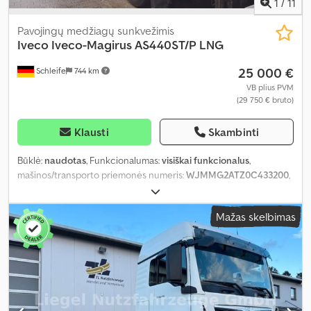
1
/
11
Pavojingų medžiagų sunkvežimis
Iveco
Iveco-Magirus AS440ST/P LNG
25 000 €
Schleife
744 km
VB plius PVM
(29 750 € bruto)
Klausti
Skambinti
Būklė:
naudotas
, Funkcionalumas:
visiškai funkcionalus
,
mašinos/transporto priemonės numeris:
WJMMG2ATZ0C433200
,
rida:
400 000 km
, galia:
338,33 kW (460,00 AG)
, pirmoji registracija:
02/2020
, kuro tipas:
dujos
, ašių konfigūracija:
4x2
, Gamybos metai:
Mažas skelbimas
2020
, veikimo valandos:
453 000 h
, Įranga:
ABS, EBS (Elektroninė
stabdžių sistema), autonominis šildytuvas, borto kompiuteris,
eismo juostos palaikymo asistentas, elektroninė stabilumo
programa (ESP), kompresorius, kruizo kontrolė, oro
kondicionavimas, oro pagalvė, retarderis, sėdynės šildytuvas
,