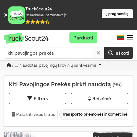
TruckScout24
Į programėlę
Nemokamai parduotuvėje
Parduoti
Ieškoti
/ ... / Naudotas pavojingų krovinių sunkvežimis
Kiti Pavojingos Prekės pirkti naudotą
(96)
Filtras
Reikšmė
Transporto priemonės ir komercinės tr
Pašalinti visus filtrus