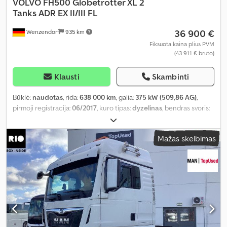
VOLVO
FH500 Globetrotter XL 2
Tanks ADR EX II/III FL
36 900 €
Wenzendorf
935 km
Fiksuota kaina plius PVM
(43 911 € bruto)
Klausti
Skambinti
Būklė:
naudotas
, rida:
638 000 km
, galia:
375 kW (509,86 AG)
,
pirmoji registracija:
06/2017
, kuro tipas:
dyzelinas
, bendras svoris:
18 000 kg
, kita apžiūra (TÜV):
06/2027
, spalva:
balta
, pavaros tipas:
automatinis
, emisijos klasė:
Euro 6
, Gamybos metai:
2017
, Įranga:
Mažas skelbimas
ABS, autonominis šildytuvas, elektroninė stabilumo programa
(ESP), oro kondicionavimas
,