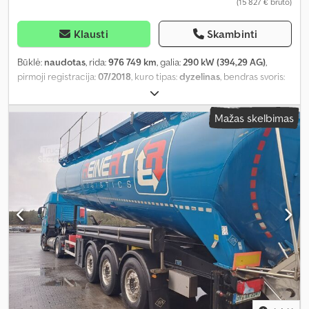
(15 827 € bruto)
Klausti
Skambinti
Būklė:
naudotas
, rida:
976 749 km
, galia:
290 kW (394,29 AG)
,
pirmoji registracija:
07/2018
, kuro tipas:
dyzelinas
, bendras svoris:
18 000 kg
, ašių konfigūracija:
2 ašys
, spalva:
balta
, pavaros tipas:
automatinis
, emisijos klasė:
Euro 6
, Įranga:
autonominis
Mažas skelbimas
šildytuvas, suodžių filtras
,