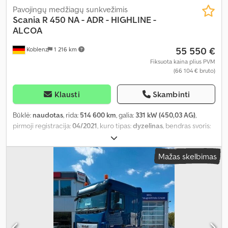
Pavojingų medžiagų sunkvežimis
Scania
R 450 NA - ADR - HIGHLINE -
ALCOA
55 550 €
Koblenz
1 216 km
Fiksuota kaina plius PVM
(66 104 € bruto)
Klausti
Skambinti
Būklė:
naudotas
, rida:
514 600 km
, galia:
331 kW (450,03 AG)
,
pirmoji registracija:
04/2021
, kuro tipas:
dyzelinas
, bendras svoris:
18 000 kg
, padangos dydis:
315/70 R22,5
, ašių konfigūracija:
4x2
,
ratų bazė:
3 600 mm
, kita apžiūra (TÜV):
04/2027
, spalva:
balta
,
Mažas skelbimas
vairuotojo kabina:
kitas
, pavaros tipas:
automatinis
, emisijos klasė:
Euro 6
, pakaba:
plienas-oras
, sėdimų vietų skaičius:
2
, Įranga:
ABS,
autonominis šildytuvas, diferencialo užraktas, kruizo kontrolė,
oro kondicionavimas
,