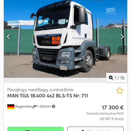
navigacijos sistema, oro kondicionavimas
,
1
/
15
Pavojingų medžiagų sunkvežimis
MAN
TGS 18.400 4x2 BLS-TS Nr: 711
17 300 €
Regensburg
1 053 km
Fiksuota kaina plius PVM
(20 587 € bruto)