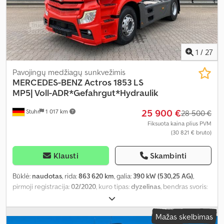
1
/
27
Pavojingų medžiagų sunkvežimis
MERCEDES-BENZ
Actros 1853 LS
MP5| Voll-ADR*Gefahrgut*Hydraulik
25 900 €
Stuhr
1 017 km
28 500 €
Fiksuota kaina plius PVM
(30 821 € bruto)
Klausti
Skambinti
Būklė:
naudotas
, rida:
863 620 km
, galia:
390 kW (530,25 AG)
,
pirmoji registracija:
02/2020
, kuro tipas:
dyzelinas
, bendras svoris:
18 000 kg
, ašių konfigūracija:
2 ašys
, kita apžiūra (TÜV):
10/2026
,
stabdžiai:
retarderis
, spalva:
raudona
, pavaros tipas:
automatinis
,
Mažas skelbimas
emisijos klasė:
Euro 6
, Įranga:
ABS, autonominis šildytuvas,