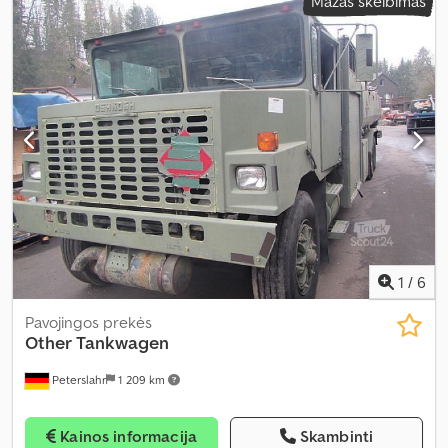
Mažas skelbimas
1
/
6
Pavojingos prekės
Other
Tankwagen
Peterslahr
1 209 km
Kainos informacija
Skambinti