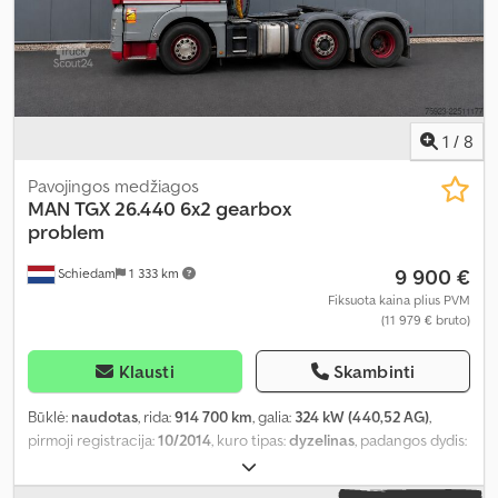
1
/
8
Pavojingos medžiagos
MAN
TGX 26.440 6x2 gearbox
problem
9 900 €
Schiedam
1 333 km
Fiksuota kaina plius PVM
(11 979 € bruto)
Klausti
Skambinti
Būklė:
naudotas
, rida:
914 700 km
, galia:
324 kW (440,52 AG)
,
pirmoji registracija:
10/2014
, kuro tipas:
dyzelinas
, padangos dydis:
385/65 R 22.5
, ašių konfigūracija:
6x2
, ratų bazė:
3 950 mm
, kuras:
dyzelinas
, vairuotojo kabina:
miegamoji kabina
, pavaros tipas: