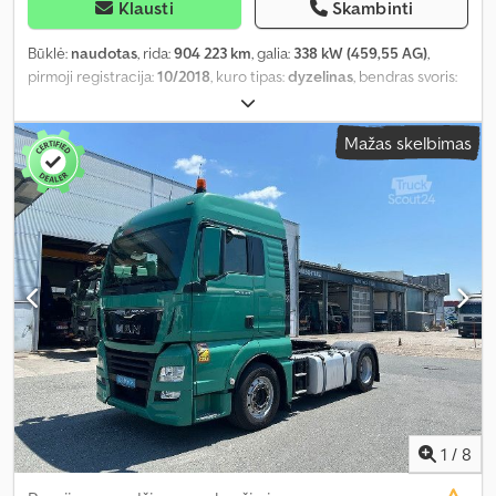
Klausti
Skambinti
Būklė:
naudotas
, rida:
904 223 km
, galia:
338 kW (459,55 AG)
,
pirmoji registracija:
10/2018
, kuro tipas:
dyzelinas
, bendras svoris:
18 000 kg
, padangos dydis:
315/80 R22,5
, ašių konfigūracija:
4x2
,
ratų bazė:
3 600 mm
, spalva:
balta
, vairuotojo kabina:
miegamoji
Mažas skelbimas
kabina
, pavaros tipas:
pusiau automatinis
, emisijos klasė:
Euro 6
,
pakaba:
plienas-oras
, Įranga:
ABS, autonominis šildytuvas, borto
kompiuteris, diferencialo užraktas, hidraulika, oro
kondicionavimas, trauki kontrolė
,
1
/
8