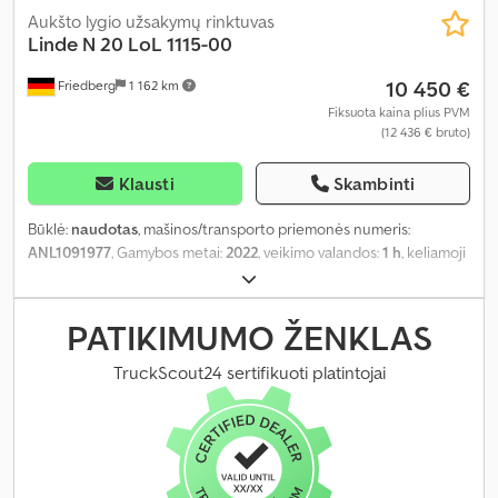
Aukšto lygio užsakymų rinktuvas
Linde
N 20 LoL 1115-00
10 450 €
Friedberg
1 162 km
Fiksuota kaina plius PVM
(12 436 € bruto)
Klausti
Skambinti
Būklė:
naudotas
, mašinos/transporto priemonės numeris:
ANL1091977
, Gamybos metai:
2022
, veikimo valandos:
1 h
, keliamoji
galia:
2 000 kg
, kėlimo aukštis:
1 612 mm
, laisvas kėlimas:
1 550 mm
,
apkrovos centras:
600 mm
, stiebo tipas:
simpleksas
, baterijos
talpa:
620 Ah
, akumuliatoriaus įtampa:
24 V
, šakių laikiklio plotis:
PATIKIMUMO ŽENKLAS
560 mm
, šakių ilgis:
1 200 mm
, tuščias svoris:
1 050 kg
, bendras
aukštis:
2 070 mm
, kuras:
elektra
,
TruckScout24 sertifikuoti platintojai