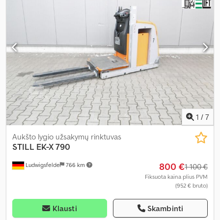
bendras ilgis:
1 670 mm
, bendras plotis:
1 200 mm
, kuras:
elektra
,
1
/
7
Aukšto lygio užsakymų rinktuvas
STILL
EK-X 790
800 €
Ludwigsfelde
766 km
1 100 €
Fiksuota kaina plius PVM
(952 € bruto)
Klausti
Skambinti