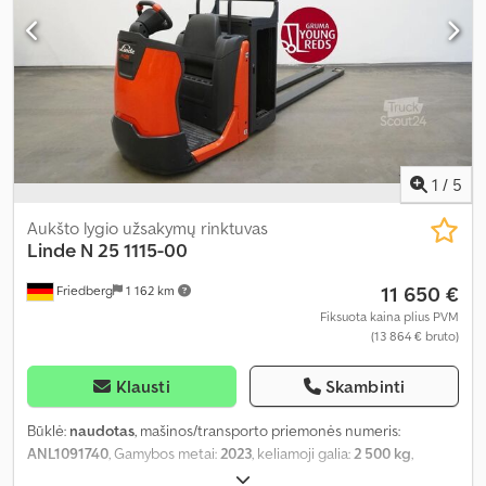
1
/
5
Aukšto lygio užsakymų rinktuvas
Linde
N 25 1115-00
11 650 €
Friedberg
1 162 km
Fiksuota kaina plius PVM
(13 864 € bruto)
Klausti
Skambinti
Būklė:
naudotas
, mašinos/transporto priemonės numeris:
ANL1091740
, Gamybos metai:
2023
, keliamoji galia:
2 500 kg
,
apkrovos centras:
600 mm
, baterijos talpa:
620 Ah
,