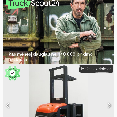
akumuliatoriaus įtampa:
24 V
, šakių laikiklio plotis:
560 mm
, šakių
ilgis:
1 150 mm
, tuščias svoris:
1 575 kg
, bendras aukštis:
1 620 mm
,
bendras ilgis:
2 555 mm
, bendras plotis:
1 015 mm
, kuras:
elektra
,
Kas mėnesį daugiau nei 140 000 pirkimo
užklausų
Mažas skelbimas
Pasirinkite prekybininko paketą