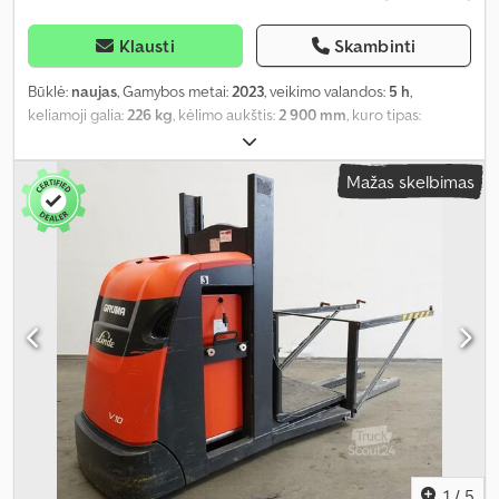
Klausti
Skambinti
Būklė:
naujas
, Gamybos metai:
2023
, veikimo valandos:
5 h
,
keliamoji galia:
226 kg
, kėlimo aukštis:
2 900 mm
, kuro tipas:
elektrinis
, spalva:
žalia
, Įranga:
UVV saugos patikra
,
Mažas skelbimas
1
/
5