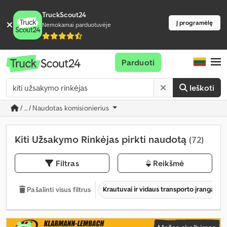
TruckScout24
Į programėlę
Nemokamai parduotuvėje
Parduoti
Ieškoti
/ ... / Naudotas komisionierius
Kiti Užsakymo Rinkėjas pirkti naudotą
(72)
Filtras
Reikšmė
Krautuvai ir vidaus transporto įranga
Pašalinti visus filtrus