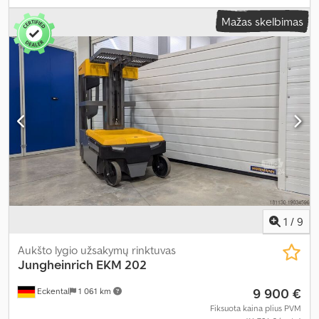
akumuliatoriaus įtampa:
24 V
, šakių laikiklio plotis:
520 mm
, šakių
Mažas skelbimas
ilgis:
2 400 mm
, tuščias svoris:
1 250 kg
, bendras ilgis:
3 850 mm
,
bendras plotis:
790 mm
, kuras:
elektra
,
1
/
9
Aukšto lygio užsakymų rinktuvas
Jungheinrich
EKM 202
9 900 €
Eckental
1 061 km
Fiksuota kaina plius PVM