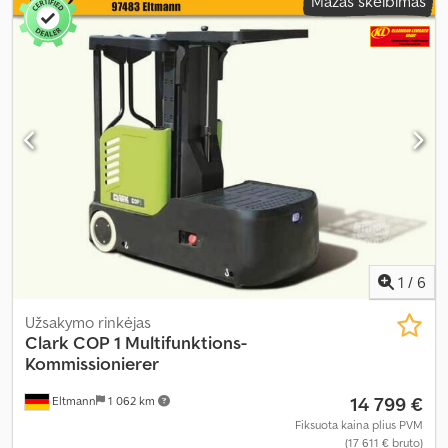
Mažas skelbimas
1
/
6
Užsakymo rinkėjas
Clark
COP 1 Multifunktions-
Kommissionierer
14 799 €
Eltmann
1 062 km
Fiksuota kaina plius PVM
(17 611 € bruto)