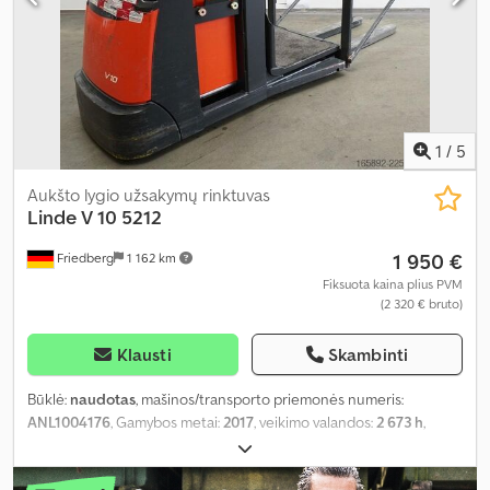
1
/
5
Aukšto lygio užsakymų rinktuvas
Linde
V 10 5212
1 950 €
Friedberg
1 162 km
Fiksuota kaina plius PVM
(2 320 € bruto)
Klausti
Skambinti
Būklė:
naudotas
, mašinos/transporto priemonės numeris:
ANL1004176
, Gamybos metai:
2017
, veikimo valandos:
2 673 h
,
keliamoji galia:
600 kg
, kėlimo aukštis:
1 000 mm
, apkrovos
centras:
600 mm
, stiebo tipas:
simpleksas
, baterijos talpa:
465 Ah
,