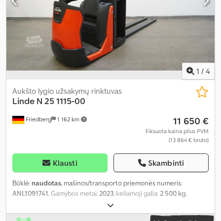
1
/
4
Aukšto lygio užsakymų rinktuvas
Linde
N 25 1115-00
11 650 €
Friedberg
1 162 km
Fiksuota kaina plius PVM
(13 864 € bruto)
Klausti
Skambinti
Būklė:
naudotas
, mašinos/transporto priemonės numeris:
ANL1091741
, Gamybos metai:
2023
, keliamoji galia:
2 500 kg
,
apkrovos centras:
600 mm
, baterijos talpa:
620 Ah
,
akumuliatoriaus įtampa:
24 V
, šakių laikiklio plotis:
520 mm
, šakių