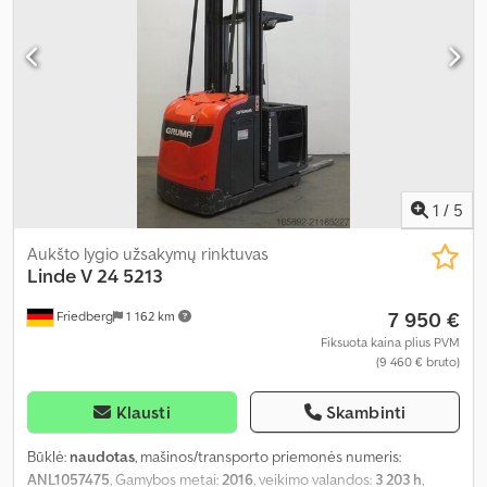
1
/
5
Aukšto lygio užsakymų rinktuvas
Linde
V 24 5213
7 950 €
Friedberg
1 162 km
Fiksuota kaina plius PVM
(9 460 € bruto)
Klausti
Skambinti
Būklė:
naudotas
, mašinos/transporto priemonės numeris:
ANL1057475
, Gamybos metai:
2016
, veikimo valandos:
3 203 h
,