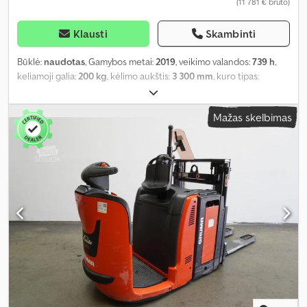
(11 781 € bruto)
Klausti
Skambinti
Būklė:
naudotas
, Gamybos metai:
2019
, veikimo valandos:
739 h
,
keliamoji galia:
200 kg
, kėlimo aukštis:
3 300 mm
, kuro tipas:
elektrinis
, stiebo tipas:
teleskopinis
, statybinis aukštis:
1 420 mm
,
padang padangų:
50 procentas
, tuščias svoris:
640 kg
, bendras
Mažas skelbimas
ilgis:
152 mm
, spalva:
kitas
,