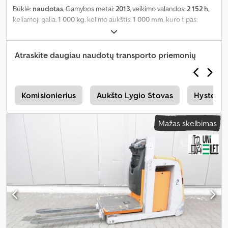
Būklė:
naudotas
, Gamybos metai:
2013
, veikimo valandos:
2 152 h
,
keliamoji galia:
1 000 kg
, kėlimo aukštis:
1 000 mm
, kuro tipas:
elektrinis
, statybinis aukštis:
2 140 mm
, bendras ilgis:
2 950 mm
,
pirmoji registracija:
01/2013
, didžiausias leistinas svoris:
1 000 kg
,
padangos dydis:
Polyurethan PU
,
Atraskite daugiau naudotų transporto priemonių
s
Komisionierius
Aukšto Lygio Stovas
Hyster A
Mažas skelbimas