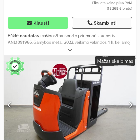
Fiksuota kaina plius PVM
(13 268 € bruto)
Klausti
Skambinti
Būklė:
naudotas
, mašinos/transporto priemonės numeris:
ANL1091966
, Gamybos metai:
2022
, veikimo valandos:
1 h
, keliamoji
galia:
2 500 kg
, apkrovos centras:
600 mm
, baterijos talpa:
620 Ah
,
akumuliatoriaus įtampa:
24 V
, šakių laikiklio plotis:
520 mm
, šakių
Mažas skelbimas
ilgis:
2 400 mm
, kuras:
elektra
,