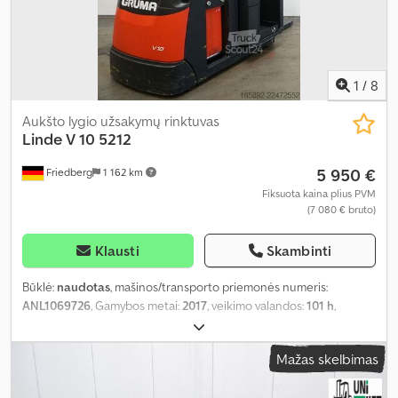
1
/
8
Aukšto lygio užsakymų rinktuvas
Linde
V 10 5212
5 950 €
Friedberg
1 162 km
Fiksuota kaina plius PVM
(7 080 € bruto)
Klausti
Skambinti
Būklė:
naudotas
, mašinos/transporto priemonės numeris:
ANL1069726
, Gamybos metai:
2017
, veikimo valandos:
101 h
,
keliamoji galia:
1 000 kg
, kėlimo aukštis:
2 710 mm
, apkrovos
centras:
600 mm
, stiebo tipas:
simpleksas
, baterijos talpa:
500 Ah
,
Mažas skelbimas
akumuliatoriaus įtampa:
24 V
, šakių laikiklio plotis:
560 mm
, šakių
ilgis:
800 mm
, tuščias svoris:
2 000 kg
, bendras aukštis:
2 530 mm
,