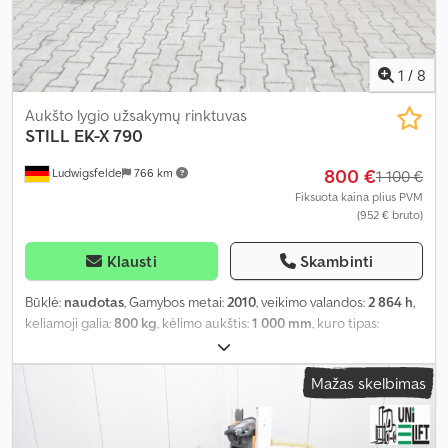
1
/
8
Aukšto lygio užsakymų rinktuvas
STILL
EK-X 790
800 €
Ludwigsfelde
766 km
1 100 €
Fiksuota kaina plius PVM
(952 € bruto)
Klausti
Skambinti
Būklė:
naudotas
, Gamybos metai:
2010
, veikimo valandos:
2 864 h
,
keliamoji galia:
800 kg
, kėlimo aukštis:
1 000 mm
, kuro tipas:
elektrinis
, statybinis aukštis:
2 140 mm
, bendras ilgis:
2 950 mm
,
pirmoji registracija:
01/2010
, didžiausias leistinas svoris:
800 kg
,
Mažas skelbimas
padangos dydis:
Polyurethan
,