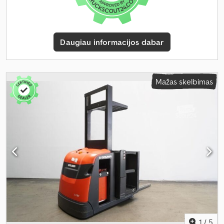
Daugiau informacijos dabar
Mažas skelbimas
1
/
5