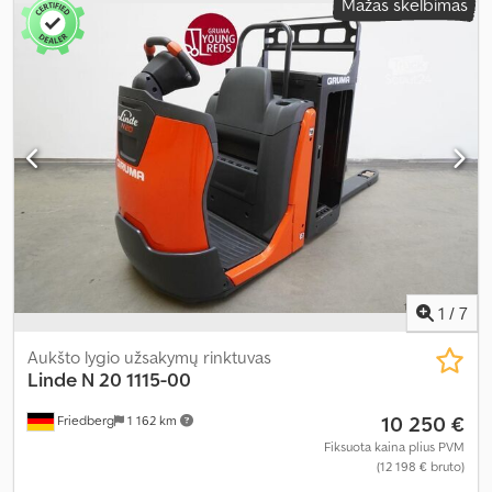
Mažas skelbimas
ilgis:
2 400 mm
, tuščias svoris:
1 250 kg
, kuras:
elektra
,
1
/
7
Aukšto lygio užsakymų rinktuvas
Linde
N 20 1115-00
10 250 €
Friedberg
1 162 km
Fiksuota kaina plius PVM
(12 198 € bruto)