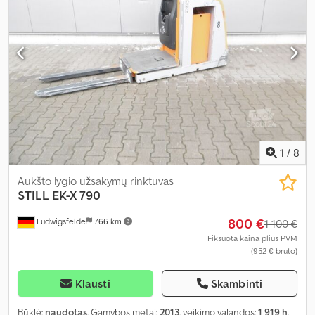
1
/
8
Aukšto lygio užsakymų rinktuvas
STILL
EK-X 790
800 €
Ludwigsfelde
766 km
1 100 €
Fiksuota kaina plius PVM
(952 € bruto)
Klausti
Skambinti
Būklė:
naudotas
, Gamybos metai:
2013
, veikimo valandos:
1 919 h
,