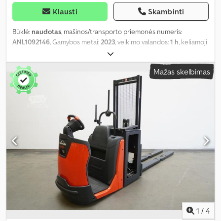
Klausti
Skambinti
Būklė:
naudotas
, mašinos/transporto priemonės numeris:
ANL1092146
, Gamybos metai:
2023
, veikimo valandos:
1 h
, keliamoji
galia:
2 000 kg
, apkrovos centras:
600 mm
, baterijos talpa:
620 Ah
,
akumuliatoriaus įtampa:
24 V
, šakių laikiklio plotis:
520 mm
, šakių
Mažas skelbimas
ilgis:
1 150 mm
, tuščias svoris:
1 175 kg
, bendras ilgis:
2 600 mm
,
bendras plotis:
790 mm
, kuras:
elektra
,
1
/
4