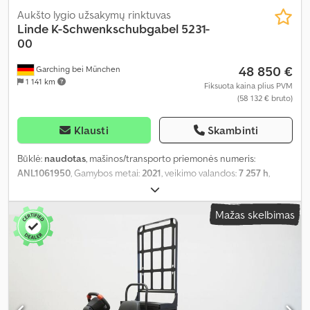
Aukšto lygio užsakymų rinktuvas
Linde
K-Schwenkschubgabel 5231-
00
48 850 €
Garching bei München
1 141 km
Fiksuota kaina plius PVM
(58 132 € bruto)
Klausti
Skambinti
Būklė:
naudotas
, mašinos/transporto priemonės numeris:
ANL1061950
, Gamybos metai:
2021
, veikimo valandos:
7 257 h
,
keliamoji galia:
1 300 kg
, kėlimo aukštis:
16 800 mm
, laisvas kėlimas:
5 650 mm
, apkrovos centras:
600 mm
, stiebo tipas:
triplex
,
Mažas skelbimas
baterijos talpa:
840 Ah
, akumuliatoriaus įtampa:
80 V
, šakių laikiklio
plotis:
710 mm
, šakių ilgis:
1 195 mm
, tuščias svoris:
12 812 kg
,
bendras aukštis:
6 900 mm
, bendras ilgis:
3 987 mm
, bendras
plotis:
1 750 mm
, kuras:
elektra
,