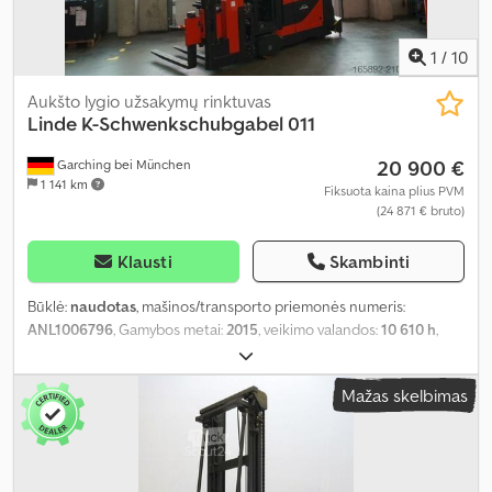
1
/
10
Aukšto lygio užsakymų rinktuvas
Linde
K-Schwenkschubgabel 011
20 900 €
Garching bei München
1 141 km
Fiksuota kaina plius PVM
(24 871 € bruto)
Klausti
Skambinti
Būklė:
naudotas
, mašinos/transporto priemonės numeris:
ANL1006796
, Gamybos metai:
2015
, veikimo valandos:
10 610 h
,
keliamoji galia:
1 250 kg
, kėlimo aukštis:
11 800 mm
, apkrovos
centras:
600 mm
, stiebo tipas:
simpleksas
, baterijos talpa:
775 Ah
,
Mažas skelbimas
akumuliatoriaus įtampa:
80 V
, šakių laikiklio plotis:
1 540 mm
, šakių
ilgis:
1 295 mm
, tuščias svoris:
9 878 kg
, bendras aukštis:
6 400
mm
, bendras ilgis:
3 810 mm
, bendras plotis:
1 600 mm
, kuras:
elektra
,