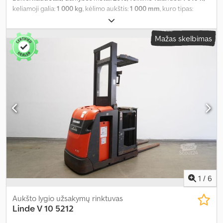
keliamoji galia:
1 000 kg
, kėlimo aukštis:
1 000 mm
, kuro tipas:
elektrinis
, statybinis aukštis:
2 140 mm
, bendras ilgis:
2 950 mm
,
pirmoji registracija:
01/2013
, didžiausias leistinas svoris:
1 000 kg
,
Mažas skelbimas
padangos dydis:
Polyurethan V
,
1
/
6
Aukšto lygio užsakymų rinktuvas
Linde
V 10 5212