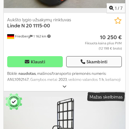
1
/
7
Aukšto lygio užsakymų rinktuvas
Linde
N 20 1115-00
10 250 €
Friedberg
1 162 km
Fiksuota kaina plius PVM
(12 198 € bruto)
Klausti
Skambinti
Būklė:
naudotas
, mašinos/transporto priemonės numeris:
ANL1092147
, Gamybos metai:
2023
, veikimo valandos:
1 h
, keliamoji
galia:
2 000 kg
, apkrovos centras:
600 mm
, baterijos talpa:
620 Ah
,
akumuliatoriaus įtampa:
24 V
, šakių laikiklio plotis:
520 mm
, šakių
Mažas skelbimas
ilgis:
1 150 mm
, tuščias svoris:
1 175 kg
, bendras ilgis:
2 600 mm
,
bendras plotis:
790 mm
, kuras:
elektra
,