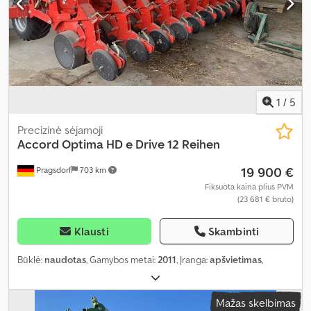
1
/
5
Precizinė sėjamoji
Accord
Optima HD e Drive 12 Reihen
19 900 €
Pragsdorf
703 km
Fiksuota kaina plius PVM
(23 681 € bruto)
Klausti
Skambinti
Būklė:
naudotas
, Gamybos metai:
2011
, Įranga:
apšvietimas
,
Mažas skelbimas