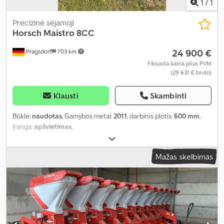
1
/
1
Precizinė sėjamoji
Horsch
Maistro 8CC
24 900 €
Pragsdorf
703 km
Fiksuota kaina plius PVM
(29 631 € bruto)
Klausti
Skambinti
Būklė:
naudotas
, Gamybos metai:
2011
, darbinis plotis:
600 mm
,
Įranga:
apšvietimas
,
Mažas skelbimas