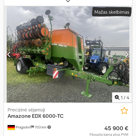
Mažas skelbimas
1
/
4
Precizinė sėjamoji
Amazone
EDX 6000-TC
45 900 €
Pragsdorf
703 km
Fiksuota kaina plius PVM