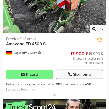
1
/
7
Precizinė sėjamoji
Amazone
ED 4500 C
17 900 €
Pragsdorf
703 km
19 900 €
Fiksuota kaina plius PVM
(21 301 € bruto)
Klausti
Skambinti
Būklė:
naudotas
, Gamybos metai:
2019
, darbinis plotis:
450 mm
,
Įranga:
apšvietimas
,