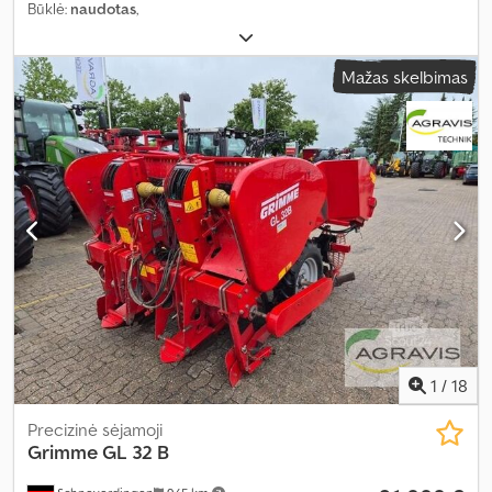
Būklė:
naudotas
,
Mažas skelbimas
1
/
18
Precizinė sėjamoji
Grimme
GL 32 B