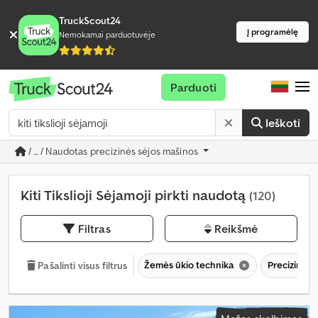
TruckScout24
Į programėlę
Nemokamai parduotuvėje
Parduoti
Ieškoti
/ ... / Naudotas precizinės sėjos mašinos
Kiti Tikslioji Sėjamoji pirkti naudotą
(120)
Filtras
Reikšmė
Žemės ūkio technika
Precizinės 
Pašalinti visus filtrus