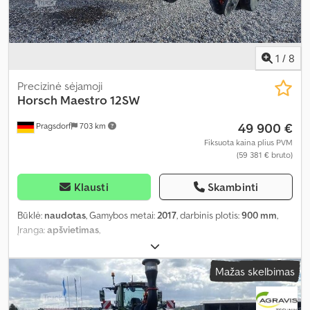
1
/
8
Precizinė sėjamoji
Horsch
Maestro 12SW
49 900 €
Pragsdorf
703 km
Fiksuota kaina plius PVM
(59 381 € bruto)
Klausti
Skambinti
Būklė:
naudotas
, Gamybos metai:
2017
, darbinis plotis:
900 mm
,
Įranga:
apšvietimas
,
Mažas skelbimas