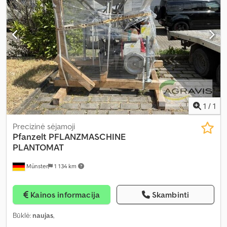
1
/
1
Precizinė sėjamoji
Pfanzelt
PFLANZMASCHINE
PLANTOMAT
Münster
1 134 km
Kainos informacija
Skambinti
Būklė:
naujas
,