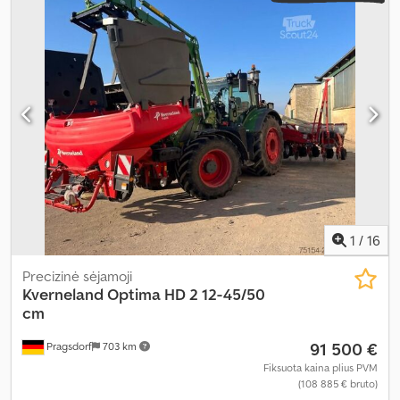
1
/
16
Precizinė sėjamoji
Kverneland
Optima HD 2 12-45/50
cm
91 500 €
Pragsdorf
703 km
Fiksuota kaina plius PVM
(108 885 € bruto)