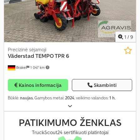
1
/
9
Precizinė sėjamoji
Väderstad
TEMPO TPR 6
Brakel
1 047 km
Kainos informacija
Skambinti
Būklė:
naujas
, Gamybos metai:
2024
, veikimo valandos:
1 h
,
PATIKIMUMO ŽENKLAS
TruckScout24 sertifikuoti platintojai