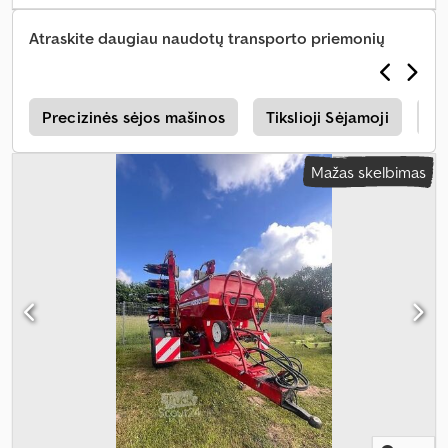
Atraskite daugiau naudotų transporto priemonių
i
Precizinės sėjos mašinos
Tikslioji Sėjamoji
No
Mažas skelbimas