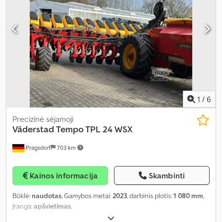
1
/
6
Precizinė sėjamoji
Väderstad
Tempo TPL 24 WSX
Pragsdorf
703 km
Kainos informacija
Skambinti
Būklė:
naudotas
, Gamybos metai:
2023
, darbinis plotis:
1 080 mm
,
Įranga:
apšvietimas
,