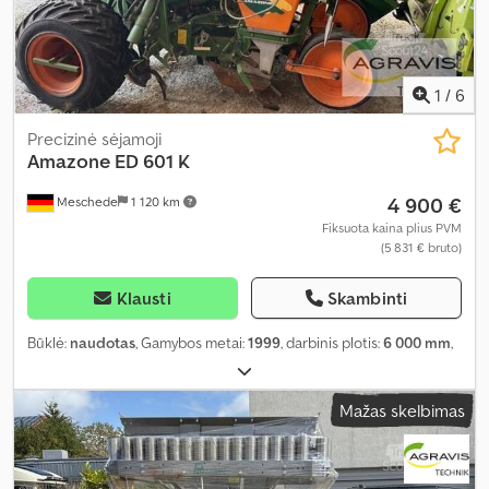
1
/
6
Precizinė sėjamoji
Amazone
ED 601 K
4 900 €
Meschede
1 120 km
Fiksuota kaina plius PVM
(5 831 € bruto)
Klausti
Skambinti
Būklė:
naudotas
, Gamybos metai:
1999
, darbinis plotis:
6 000 mm
,
Mažas skelbimas