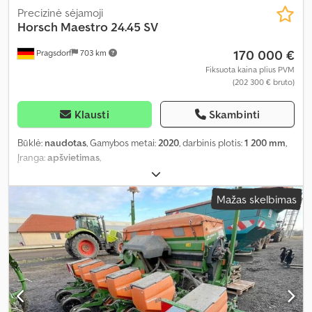
Precizinė sėjamoji
Horsch
Maestro 24.45 SV
170 000 €
Pragsdorf
703 km
Fiksuota kaina plius PVM
(202 300 € bruto)
Klausti
Skambinti
Būklė:
naudotas
, Gamybos metai:
2020
, darbinis plotis:
1 200 mm
,
Įranga:
apšvietimas
,
Mažas skelbimas