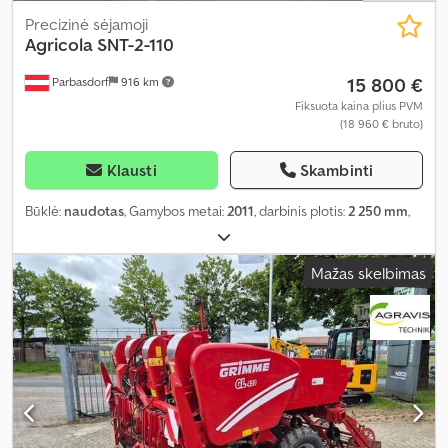
Precizinė sėjamoji
Agricola
SNT-2-110
15 800 €
Parbasdorf
916 km
Fiksuota kaina plius PVM
(18 960 € bruto)
Klausti
Skambinti
Būklė:
naudotas
, Gamybos metai:
2011
, darbinis plotis:
2 250 mm
,
Mažas skelbimas