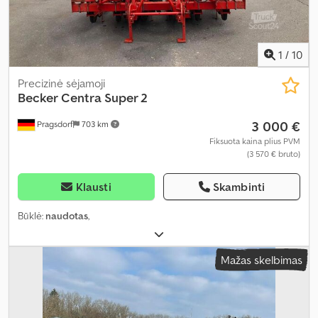
1
/
10
Precizinė sėjamoji
Becker
Centra Super 2
3 000 €
Pragsdorf
703 km
Fiksuota kaina plius PVM
(3 570 € bruto)
Klausti
Skambinti
Būklė:
naudotas
,
Mažas skelbimas