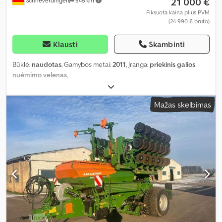
21 000 €
Schneverdingen
945 km
Fiksuota kaina plius PVM
(24 990 € bruto)
Klausti
Skambinti
Būklė:
naudotas
, Gamybos metai:
2011
, Įranga:
priekinis galios
nuėmimo velenas
,
Mažas skelbimas