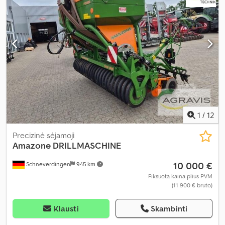
1
/
12
Precizinė sėjamoji
Amazone
DRILLMASCHINE
10 000 €
Schneverdingen
945 km
Fiksuota kaina plius PVM
(11 900 € bruto)
Klausti
Skambinti