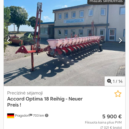
Mažas skelbimas
1
/
14
Precizinė sėjamoji
Accord
Optima 18 Reihig - Neuer
Preis !
5 900 €
Pragsdorf
703 km
Fiksuota kaina plius PVM
(7 021 € bruto)