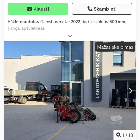
Klausti
Skambinti
Būklė:
naudotas
, Gamybos metai:
2022
, darbinis plotis:
600 mm
,
Įranga:
apšvietimas
,
Mažas skelbimas
1
/
18