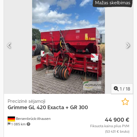
Mažas skelbimas
1
/
18
Precizinė sėjamoji
Grimme
GL 420 Exacta + GR 300
44 900 €
Bersenbrück-Ahausen
1 085 km
Fiksuota kaina plius PVM
(53 431 € bruto)