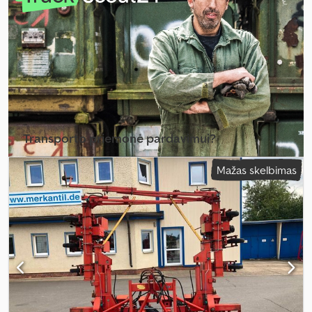
Transporto priemonė pardavimui?
Sukurti skelbimą
Mažas skelbimas