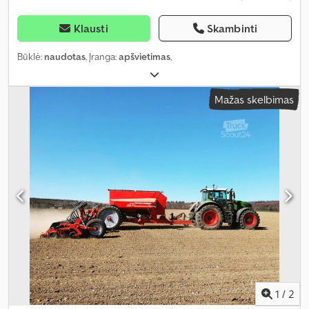
Klausti
Skambinti
Būklė:
naudotas
, Įranga:
apšvietimas
,
Mažas skelbimas
1
/
2