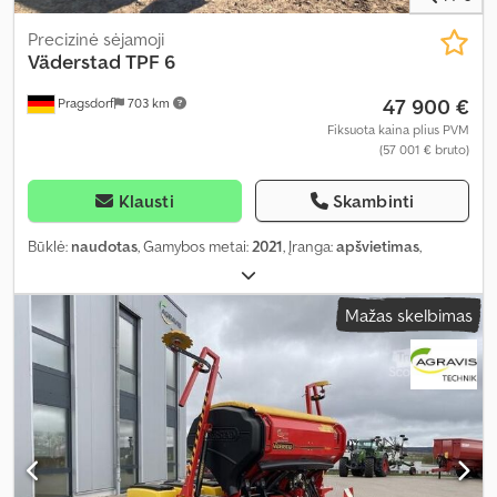
Precizinė sėjamoji
Väderstad
TPF 6
47 900 €
Pragsdorf
703 km
Fiksuota kaina plius PVM
(57 001 € bruto)
Klausti
Skambinti
Būklė:
naudotas
, Gamybos metai:
2021
, Įranga:
apšvietimas
,
Mažas skelbimas