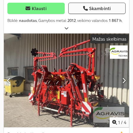
Klausti
Skambinti
Būklė:
naudotas
, Gamybos metai:
2012
, veikimo valandos:
1 867 h
,
Mažas skelbimas
1
/
4