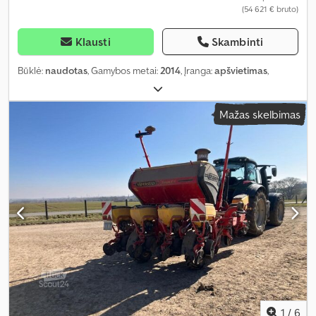
(54 621 € bruto)
Klausti
Skambinti
Būklė:
naudotas
, Gamybos metai:
2014
, Įranga:
apšvietimas
,
Mažas skelbimas
1
/
6