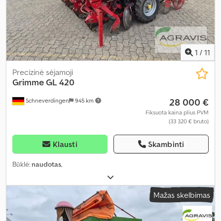
1
/
11
Precizinė sėjamoji
Grimme
GL 420
28 000 €
Schneverdingen
945 km
Fiksuota kaina plius PVM
(33 320 € bruto)
Klausti
Skambinti
Būklė:
naudotas
,
Mažas skelbimas