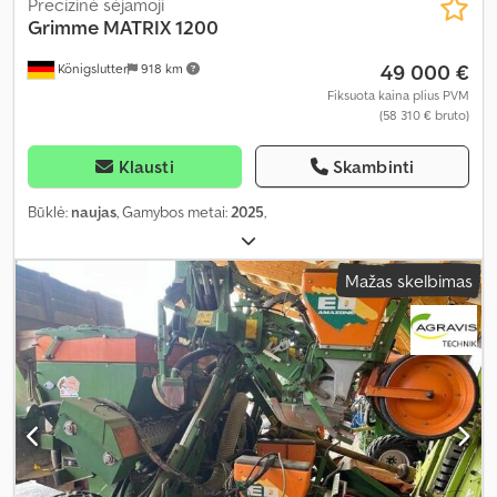
Precizinė sėjamoji
Grimme
MATRIX 1200
49 000 €
Königslutter
918 km
Fiksuota kaina plius PVM
(58 310 € bruto)
Klausti
Skambinti
Būklė:
naujas
, Gamybos metai:
2025
,
Mažas skelbimas