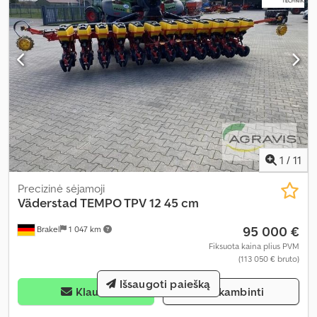
1
/
11
Precizinė sėjamoji
Väderstad
TEMPO TPV 12 45 cm
95 000 €
Brakel
1 047 km
Fiksuota kaina plius PVM
(113 050 € bruto)
Išsaugoti paiešką
Klausti
Skambinti