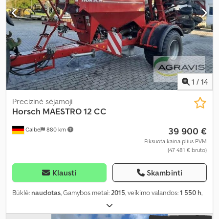
1
/
14
Precizinė sėjamoji
Horsch
MAESTRO 12 CC
39 900 €
Calbe
880 km
Fiksuota kaina plius PVM
(47 481 € bruto)
Klausti
Skambinti
Būklė:
naudotas
, Gamybos metai:
2015
, veikimo valandos:
1 550 h
,