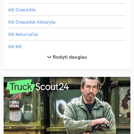
Kiti Dviaukštis
Kiti Dviaukštė Atidaryta
Kiti Keturračiai
Kiti Kiti
Rodyti daugiau
Kiti Kombainas
Kiti Komunalinės Paslaugos
Kiti Miškas
Kiti Paimti
Kiti Pakeiskite Važiuoklę
Kiti Pasiekite Krautuvą
Kiti Paspauskite