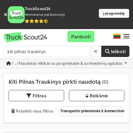
TruckScout24
Į programėlę
Nemokamai parduotuvėje
Parduoti
Ieškoti
/ ... / Naudotas vilkikas su puspriekabe & sunkvežimių sąstatas
Kiti Pilnas Traukinys pirkti naudotą
(0)
Filtras
Reikšmė
Transporto priemonės ir komercinės tr
Pašalinti visus filtrus