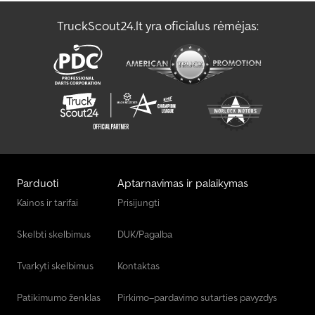
TruckScout24.lt yra oficialus rėmėjas:
Kiti Šiukšlės / Šalinimas
Kiti Štabeliuotojas
Parduoti
Aptarnavimas ir palaikymas
Kainos ir tarifai
Prisijungti
Skelbti skelbimus
DUK/Pagalba
Tvarkyti skelbimus
Kontaktas
Patikimumo ženklas
Pirkimo–pardavimo sutarties pavyzdys