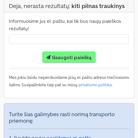
Deja, nerasta rezultatų:
kiti pilnas traukinys
Informuosime jus el. paštu, kai tik bus naujų paieškos
rezultatų!
Išsaugoti paiešką
Mes jokiu būdu neperduodame jūsų el. pašto adreso trečiosioms
šalims. Susipažinkite taip pat su mūsų
privatumo politika
.
Turite šias galimybes rasti norimą transporto
priemonę:
Gaukite naujus
pasiūlymus el. paštu