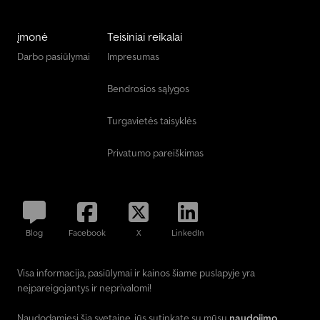
įmonė
Teisiniai reikalai
Darbo pasiūlymai
Impresumas
Bendrosios sąlygos
Turgavietės taisyklės
Privatumo pareiškimas
Blog
Facebook
X
LinkedIn
Visa informacija, pasiūlymai ir kainos šiame puslapyje yra
neįpareigojantys ir neprivalomi!
Naudodamiesi šia svetaine, jūs sutinkate su mūsų
naudojimo