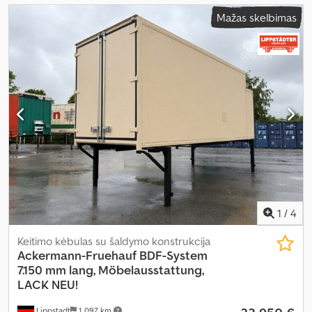
Mažas skelbimas
1
/
4
Keitimo kėbulas su šaldymo konstrukcija
Ackermann-Fruehauf
BDF-System
7.150 mm lang, Möbelausstattung,
LACK NEU!
Lippstadt
1 097 km