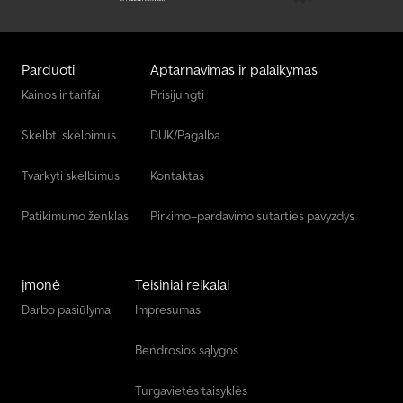
Kiti Važiuoklė
Kiti Šaldomas / Izoliuotas / Šviežio Aptarnavimo Dėklas
Parduoti
Aptarnavimas ir palaikymas
Kiti Šiukšlės / Šalinimas
Kainos ir tarifai
Prisijungti
Krautuvas Su Šoniniu Pasukimu
Skelbti skelbimus
DUK/Pagalba
Svarstyklės Ir Svėrimo Įranga.
Tvarkyti skelbimus
Kontaktas
Patikimumo ženklas
Pirkimo–pardavimo sutarties pavyzdys
įmonė
Teisiniai reikalai
Darbo pasiūlymai
Impresumas
Bendrosios sąlygos
Turgavietės taisyklės