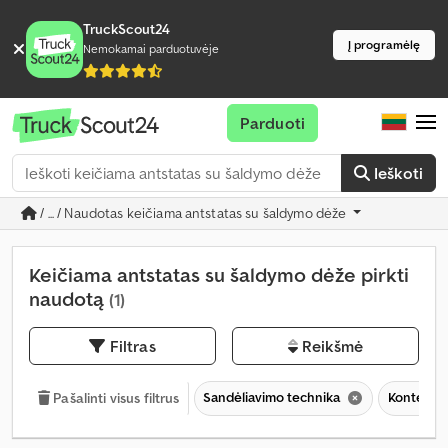
TruckScout24
Į programėlę
Nemokamai parduotuvėje
Parduoti
Ieškoti
/ ... / Naudotas keičiama antstatas su šaldymo dėže
Keičiama antstatas su šaldymo dėže pirkti
naudotą
(1)
Filtras
Reikšmė
Sandėliavimo technika
Konteineri
Pašalinti visus filtrus