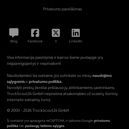
Privatumo pareiškimas
Blog
Facebook
X
LinkedIn
Visa informacija, pasiūlymai ir kainos šiame puslapyje yra
neįpareigojantys ir neprivalomi!
Naudodamiesi šia svetaine, jūs sutinkate su mūsų
naudojimo
sąlygomis
ir
privatumo politika
.
Nurodyti prekių ženklai priklauso jų atitinkamiems savininkams.
TruckScout24 GmbH neprisiima atsakomybės už susietų išorinių
interneto svetainių turinį.
© 2000 - 2026 TruckScout24 GmbH
Ši svetainė yra apsaugota reCAPTCHA, ir taikoma Google
privatumo
politika
bei
paslaugų teikimo sąlygos
.