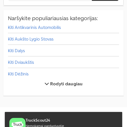
Naršykite populiariausias kategorijas:
Kiti Antikvarinis Automobilis
Kiti Aukšto Lygio Stovas
Kiti Dalys
Kiti Dviaukštis
Kiti Dėžinis
Rodyti daugiau
Kiti Gyvenamasis Namelis
Kiti Keičiami Degalai / Brezentas
Kiti Lengvas Pristatymo Sunkvežimis
Kiti Miškas
TruckScout24
Nemokamai parduotuvėje