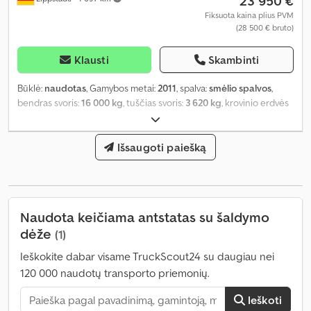
23 950 €
Fiksuota kaina plius PVM
(28 500 € bruto)
Klausti
Skambinti
Būklė:
naudotas
, Gamybos metai:
2011
, spalva:
smėlio spalvos
,
bendras svoris:
16 000 kg
, tuščias svoris:
3 620 kg
, krovinio erdvės
tūris:
44 m³
, krovinių skyriaus plotis:
2 460 mm
, krovimo vietos ilgis:
6 980 mm
, krovos erdvės aukštis:
2 560 mm
,
Išsaugoti paiešką
Naudota keičiama antstatas su šaldymo
dėže
(1)
Ieškokite dabar visame TruckScout24 su daugiau nei
120 000 naudotų transporto priemonių.
Ieškoti