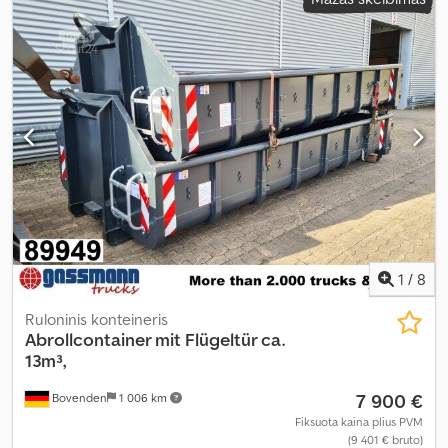
mm
, pavaros tipas:
kitas
, vairuotojo kabina:
kitas
,
1
/
8
Ruloninis konteineris
Abrollcontainer mit Flügeltür ca.
13m³,
7 900 €
Bovenden
1 006 km
Fiksuota kaina plius PVM
(9 401 € bruto)