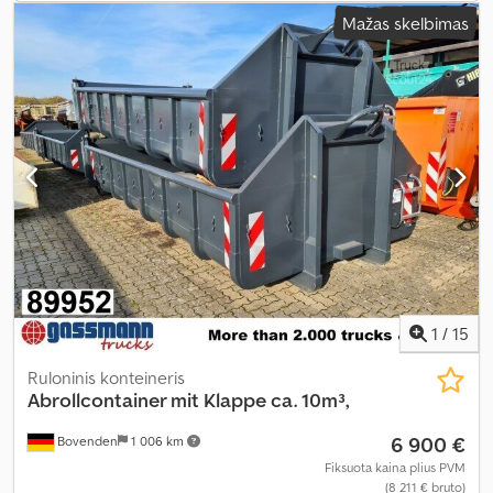
Mažas skelbimas
1
/
15
Ruloninis konteineris
Abrollcontainer mit Klappe ca. 10m³,
6 900 €
Bovenden
1 006 km
Fiksuota kaina plius PVM
(8 211 € bruto)