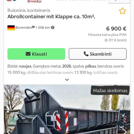
Ruloninis konteineris
Abrollcontainer mit Klappe ca. 10m³,
6 900 €
Bovenden
1 006 km
Fiksuota kaina plius PVM
(8 211 € bruto)
Klausti
Skambinti
Būklė:
naujas
, Gamybos metai:
2026
, spalva:
pilkas
, bendras svoris:
15 000 kg
, didžiausias leistinas svoris:
13 300 kg
, tuščias svoris:
1 770 kg
, krovinio erdvės tūris:
10 m³
, krovinių skyriaus plotis:
2 380
mm
, krovimo vietos ilgis:
5 500 mm
, krovos erdvės aukštis:
750
Mažas skelbimas
mm
, pavaros tipas:
kitas
, vairuotojo kabina:
kitas
,