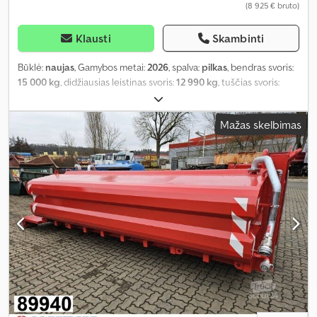
(8 925 € bruto)
Klausti
Skambinti
Būklė:
naujas
, Gamybos metai:
2026
, spalva:
pilkas
, bendras svoris:
15 000 kg
, didžiausias leistinas svoris:
12 990 kg
, tuščias svoris:
2 010 kg
, krovinio erdvės tūris:
12 m³
, krovinių skyriaus plotis:
2 380
mm
, krovimo vietos ilgis:
6 500 mm
, krovos erdvės aukštis:
750
Mažas skelbimas
mm
, pavaros tipas:
kitas
, vairuotojo kabina:
kitas
,