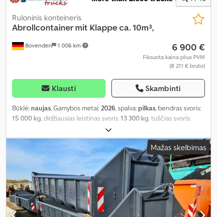
Ruloninis konteineris
Abrollcontainer mit Klappe ca. 10m³,
6 900 €
Bovenden
1 006 km
Fiksuota kaina plius PVM
(8 211 € bruto)
Klausti
Skambinti
Būklė:
naujas
, Gamybos metai:
2026
, spalva:
pilkas
, bendras svoris:
15 000 kg
, didžiausias leistinas svoris:
13 300 kg
, tuščias svoris:
1 770 kg
, krovinio erdvės tūris:
10 m³
, krovinių skyriaus plotis:
2 380
mm
, krovimo vietos ilgis:
5 500 mm
, krovos erdvės aukštis:
750
Mažas skelbimas
mm
, pavaros tipas:
kitas
, vairuotojo kabina:
kitas
,