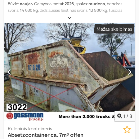
Būklė:
naujas
, Gamybos metai:
2026
, spalva:
raudona
, bendras
svoris:
14 630 kg
, didžiausias leistinas svoris:
12 500 kg
, tuščias
svoris:
2 130 kg
, pavaros tipas:
kitas
, vairuotojo kabina:
kitas
,
Mažas skelbimas
1
/
8
Ruloninis konteineris
Absetzcontainer ca. 7m³ offen