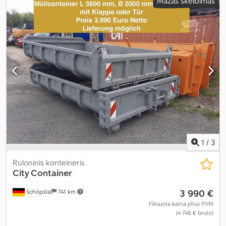
Mažas skelbimas
1
/
3
Ruloninis konteineris
City Container
3 990 €
Schöpstal
741 km
Fiksuota kaina plius PVM
(4 748 € bruto)