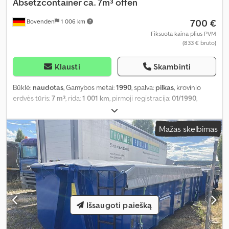
Absetzcontainer ca. 7m³ offen
700 €
Bovenden
1 006 km
Fiksuota kaina plius PVM
(833 € bruto)
Klausti
Skambinti
Būklė:
naudotas
, Gamybos metai:
1990
, spalva:
pilkas
, krovinio
erdvės tūris:
7 m³
, rida:
1 001 km
, pirmoji registracija:
01/1990
,
pavaros tipas:
kitas
, vairuotojo kabina:
kitas
,
Mažas skelbimas
Išsaugoti paiešką