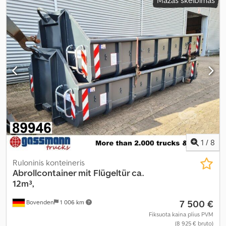
Mažas skelbimas
mm
, pavaros tipas:
kitas
, vairuotojo kabina:
kitas
,
1
/
8
Ruloninis konteineris
Abrollcontainer mit Flügeltür ca.
12m³,
7 500 €
Bovenden
1 006 km
Fiksuota kaina plius PVM
(8 925 € bruto)