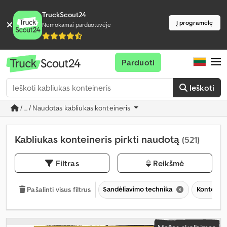
TruckScout24
Į programėlę
Nemokamai parduotuvėje
Parduoti
Ieškoti
/ ... / Naudotas kabliukas konteineris
Kabliukas konteineris pirkti naudotą
(521)
Filtras
Reikšmė
Sandėliavimo technika
Konteineri
Pašalinti visus filtrus