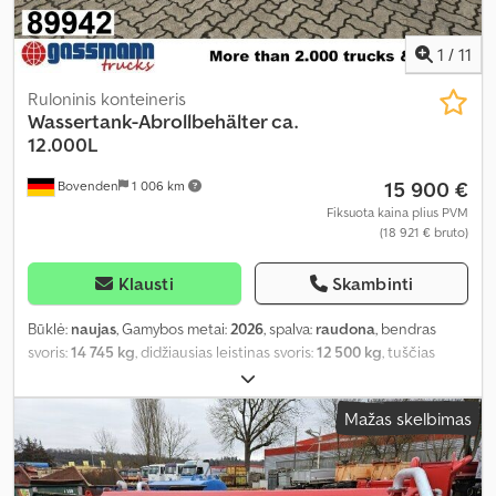
1
/
11
Ruloninis konteineris
Wassertank-Abrollbehälter ca.
12.000L
15 900 €
Bovenden
1 006 km
Fiksuota kaina plius PVM
(18 921 € bruto)
Klausti
Skambinti
Būklė:
naujas
, Gamybos metai:
2026
, spalva:
raudona
, bendras
svoris:
14 745 kg
, didžiausias leistinas svoris:
12 500 kg
, tuščias
svoris:
2 245 kg
, pavaros tipas:
kitas
, vairuotojo kabina:
kitas
,
Mažas skelbimas