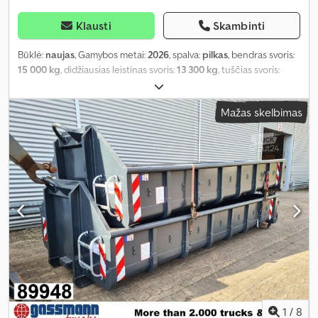
Klausti
Skambinti
Būklė:
naujas
, Gamybos metai:
2026
, spalva:
pilkas
, bendras svoris:
15 000 kg
, didžiausias leistinas svoris:
13 300 kg
, tuščias svoris:
1 770 kg
, krovinio erdvės tūris:
10 m³
, krovinių skyriaus plotis:
2 380
mm
, krovimo vietos ilgis:
5 500 mm
, krovos erdvės aukštis:
750
Mažas skelbimas
mm
, pavaros tipas:
kitas
, vairuotojo kabina:
kitas
,
1
/
8