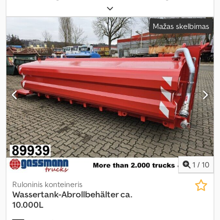
svoris:
2 245 kg
, pavaros tipas:
kitas
, vairuotojo kabina:
kitas
,
Mažas skelbimas
1
/
10
Ruloninis konteineris
Wassertank-Abrollbehälter ca.
10.000L