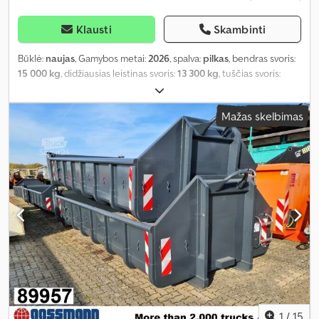
Klausti
Skambinti
Būklė:
naujas
, Gamybos metai:
2026
, spalva:
pilkas
, bendras svoris:
15 000 kg
, didžiausias leistinas svoris:
13 300 kg
, tuščias svoris:
1 770 kg
, krovinio erdvės tūris:
10 m³
, krovinių skyriaus plotis:
2 380
mm
, krovimo vietos ilgis:
5 500 mm
, krovos erdvės aukštis:
750
Mažas skelbimas
mm
, pavaros tipas:
kitas
, vairuotojo kabina:
kitas
,
1
/
15