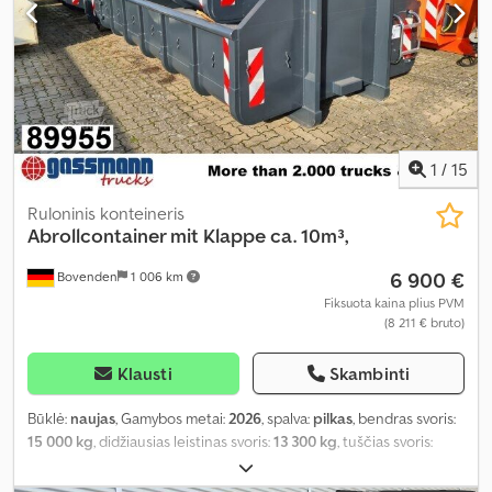
1
/
15
Ruloninis konteineris
Abrollcontainer mit Klappe ca. 10m³,
6 900 €
Bovenden
1 006 km
Fiksuota kaina plius PVM
(8 211 € bruto)
Klausti
Skambinti
Būklė:
naujas
, Gamybos metai:
2026
, spalva:
pilkas
, bendras svoris:
15 000 kg
, didžiausias leistinas svoris:
13 300 kg
, tuščias svoris:
1 770 kg
, krovinio erdvės tūris:
10 m³
, krovinių skyriaus plotis:
2 380
mm
, krovimo vietos ilgis:
5 500 mm
, krovos erdvės aukštis:
750