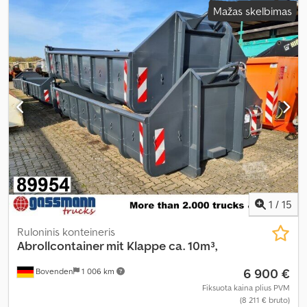
Mažas skelbimas
mm
, pavaros tipas:
kitas
, vairuotojo kabina:
kitas
,
1
/
15
Ruloninis konteineris
Abrollcontainer mit Klappe ca. 10m³,
6 900 €
Bovenden
1 006 km
Fiksuota kaina plius PVM
(8 211 € bruto)