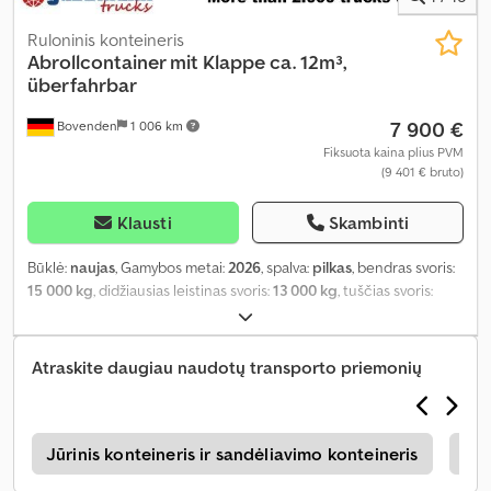
Ruloninis konteineris
Abrollcontainer mit Klappe ca. 12m³,
überfahrbar
7 900 €
Bovenden
1 006 km
Fiksuota kaina plius PVM
(9 401 € bruto)
Klausti
Skambinti
Būklė:
naujas
, Gamybos metai:
2026
, spalva:
pilkas
, bendras svoris:
15 000 kg
, didžiausias leistinas svoris:
13 000 kg
, tuščias svoris:
2 010 kg
, krovinio erdvės tūris:
12 m³
, krovinių skyriaus plotis:
2 380
mm
, krovimo vietos ilgis:
6 500 mm
, krovos erdvės aukštis:
750
mm
, pavaros tipas:
kitas
, vairuotojo kabina:
kitas
,
Atraskite daugiau naudotų transporto priemonių
i
Jūrinis konteineris ir sandėliavimo konteineris
Biu