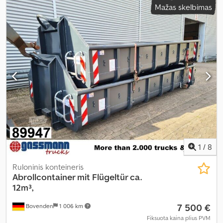
Mažas skelbimas
mm
, pavaros tipas:
kitas
, vairuotojo kabina:
kitas
,
1
/
8
Ruloninis konteineris
Abrollcontainer mit Flügeltür ca.
12m³,
7 500 €
Bovenden
1 006 km
Fiksuota kaina plius PVM