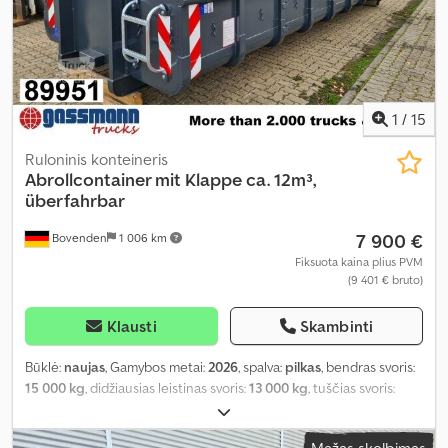
1
/
15
Ruloninis konteineris
Abrollcontainer mit Klappe ca. 12m³,
überfahrbar
7 900 €
Bovenden
1 006 km
Fiksuota kaina plius PVM
(9 401 € bruto)
Klausti
Skambinti
Būklė:
naujas
, Gamybos metai:
2026
, spalva:
pilkas
, bendras svoris:
15 000 kg
, didžiausias leistinas svoris:
13 000 kg
, tuščias svoris:
2 010 kg
, krovinio erdvės tūris:
12 m³
, krovinių skyriaus plotis:
2 380
mm
, krovimo vietos ilgis:
6 500 mm
, krovos erdvės aukštis:
750