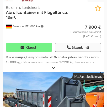
Ruloninis konteineris
Abrollcontainer mit Flügeltür ca.
13m³,
7 900 €
Bovenden
1 006 km
Fiksuota kaina plius PVM
(9 401 € bruto)
Klausti
Skambinti
Būklė:
naujas
, Gamybos metai:
2026
, spalva:
pilkas
, bendras svoris:
15 000 kg
, didžiausias leistinas svoris:
12 990 kg
, tuščias svoris:
2 010 kg
, krovinio erdvės tūris:
13 m³
, krovinių skyriaus plotis:
2 380
mm
, krovimo vietos ilgis:
7 000 mm
, krovos erdvės aukštis:
750
Mažas skelbimas
mm
, pavaros tipas:
kitas
, vairuotojo kabina:
kitas
,