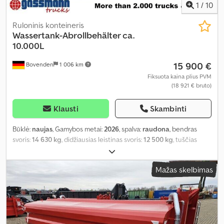
1
/
10
Ruloninis konteineris
Wassertank-Abrollbehälter ca.
10.000L
15 900 €
Bovenden
1 006 km
Fiksuota kaina plius PVM
(18 921 € bruto)
Klausti
Skambinti
Būklė:
naujas
, Gamybos metai:
2026
, spalva:
raudona
, bendras
svoris:
14 630 kg
, didžiausias leistinas svoris:
12 500 kg
, tuščias
svoris:
2 130 kg
, pavaros tipas:
kitas
, vairuotojo kabina:
kitas
,
Mažas skelbimas