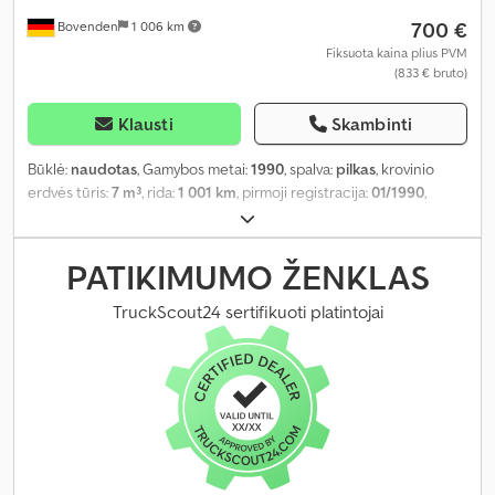
700 €
Bovenden
1 006 km
Fiksuota kaina plius PVM
(833 € bruto)
Klausti
Skambinti
Būklė:
naudotas
, Gamybos metai:
1990
, spalva:
pilkas
, krovinio
erdvės tūris:
7 m³
, rida:
1 001 km
, pirmoji registracija:
01/1990
,
pavaros tipas:
kitas
, vairuotojo kabina:
kitas
,
PATIKIMUMO ŽENKLAS
TruckScout24 sertifikuoti platintojai