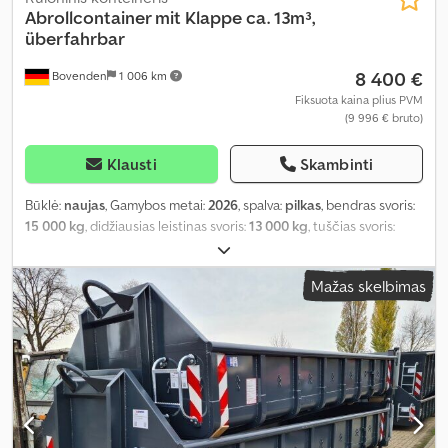
Abrollcontainer mit Klappe ca. 13m³,
überfahrbar
8 400 €
Bovenden
1 006 km
Fiksuota kaina plius PVM
(9 996 € bruto)
Klausti
Skambinti
Būklė:
naujas
, Gamybos metai:
2026
, spalva:
pilkas
, bendras svoris:
15 000 kg
, didžiausias leistinas svoris:
13 000 kg
, tuščias svoris:
2 010 kg
, krovinio erdvės tūris:
13 m³
, krovinių skyriaus plotis:
2 380
mm
, krovimo vietos ilgis:
7 000 mm
, krovos erdvės aukštis:
750
Mažas skelbimas
mm
, pavaros tipas:
kitas
, vairuotojo kabina:
kitas
,