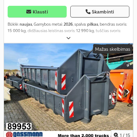
Klausti
Skambinti
Būklė:
naujas
, Gamybos metai:
2026
, spalva:
pilkas
, bendras svoris:
15 000 kg
, didžiausias leistinas svoris:
12 990 kg
, tuščias svoris:
2 010 kg
, krovinio erdvės tūris:
13 m³
, krovinių skyriaus plotis:
2 380
mm
, krovimo vietos ilgis:
7 000 mm
, krovos erdvės aukštis:
750
Mažas skelbimas
mm
, pavaros tipas:
kitas
, vairuotojo kabina:
kitas
,
1
/
15