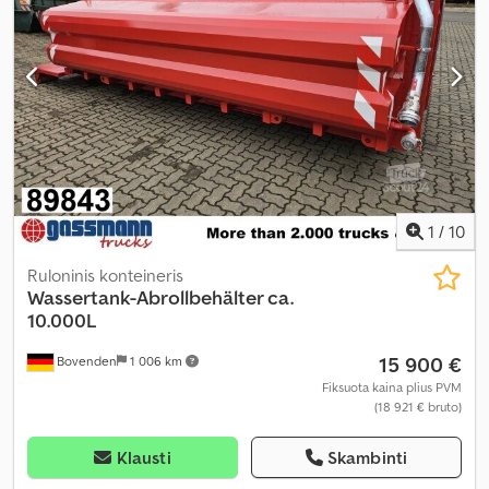
1
/
10
Ruloninis konteineris
Wassertank-Abrollbehälter ca.
10.000L
15 900 €
Bovenden
1 006 km
Fiksuota kaina plius PVM
(18 921 € bruto)
Klausti
Skambinti