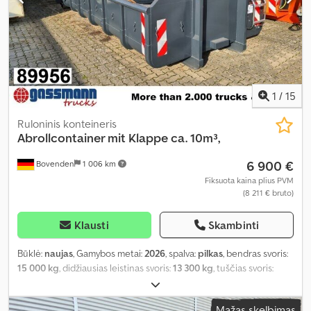
1
/
15
Ruloninis konteineris
Abrollcontainer mit Klappe ca. 10m³,
6 900 €
Bovenden
1 006 km
Fiksuota kaina plius PVM
(8 211 € bruto)
Klausti
Skambinti
Būklė:
naujas
, Gamybos metai:
2026
, spalva:
pilkas
, bendras svoris:
15 000 kg
, didžiausias leistinas svoris:
13 300 kg
, tuščias svoris:
1 770 kg
, krovinio erdvės tūris:
10 m³
, krovinių skyriaus plotis:
2 380
mm
, krovimo vietos ilgis:
5 500 mm
, krovos erdvės aukštis:
750
Mažas skelbimas