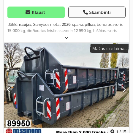
Klausti
Skambinti
Būklė:
naujas
, Gamybos metai:
2026
, spalva:
pilkas
, bendras svoris:
15 000 kg
, didžiausias leistinas svoris:
12 990 kg
, tuščias svoris:
2 010 kg
, krovinio erdvės tūris:
12 m³
, krovinių skyriaus plotis:
2 380
mm
, krovimo vietos ilgis:
6 500 mm
, krovos erdvės aukštis:
750
Mažas skelbimas
mm
, pavaros tipas:
kitas
, vairuotojo kabina:
kitas
,
1
/
15