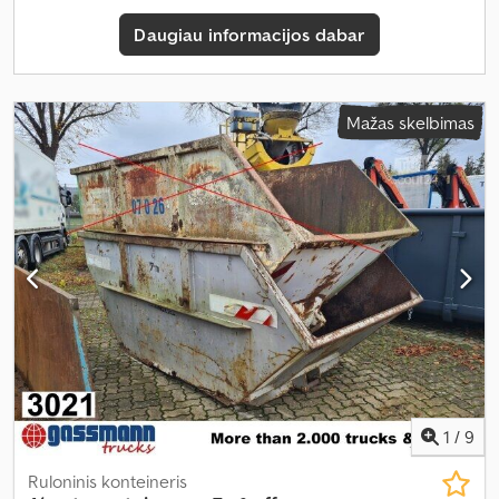
Daugiau informacijos dabar
Mažas skelbimas
1
/
9
Ruloninis konteineris