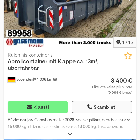
1
/
15
Ruloninis konteineris
Abrollcontainer mit Klappe ca. 13m³,
überfahrbar
8 400 €
Bovenden
1 006 km
Fiksuota kaina plius PVM
(9 996 € bruto)
Klausti
Skambinti
Būklė:
naujas
, Gamybos metai:
2026
, spalva:
pilkas
, bendras svoris:
15 000 kg
, didžiausias leistinas svoris:
13 000 kg
, tuščias svoris:
2 010 kg
, krovinio erdvės tūris:
13 m³
, krovinių skyriaus plotis:
2 380
mm
, krovimo vietos ilgis:
7 000 mm
, krovos erdvės aukštis:
750