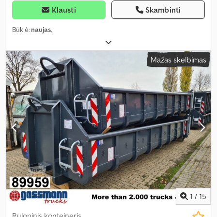
Klausti
Skambinti
Būklė:
naujas
,
Mažas skelbimas
1
/
15
Ruloninis konteineris