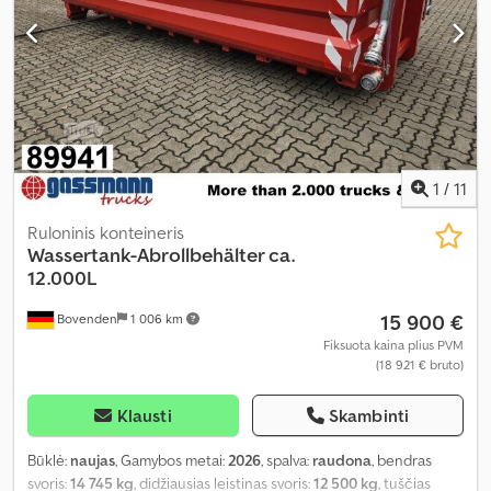
1
/
11
Ruloninis konteineris
Wassertank-Abrollbehälter ca.
12.000L
15 900 €
Bovenden
1 006 km
Fiksuota kaina plius PVM
(18 921 € bruto)
Klausti
Skambinti
Būklė:
naujas
, Gamybos metai:
2026
, spalva:
raudona
, bendras
svoris:
14 745 kg
, didžiausias leistinas svoris:
12 500 kg
, tuščias