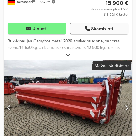
15 900 €
Bovenden
1 006 km
Fiksuota kaina plius PVM
(18 921 € bruto)
Klausti
Skambinti
Būklė:
naujas
, Gamybos metai:
2026
, spalva:
raudona
, bendras
svoris:
14 630 kg
, didžiausias leistinas svoris:
12 500 kg
, tuščias
svoris:
2 130 kg
, pavaros tipas:
kitas
, vairuotojo kabina:
kitas
,
Mažas skelbimas