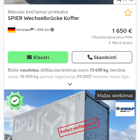
Kėbulas keičiamas priekaba
SPIER
Wechselbrücke Koffer
1 650 €
Herzlake
1 099 km
Fiksuota kaina plius PVM
(1 964 € bruto)
Klausti
Skambinti
Būklė:
naudotas
, didžiausias leistinas svoris:
13 400 kg
, bendras
svoris:
16 000 kg
, pirmoji registracija:
01/2007
, krovimo vietos ilgis:
7 270 mm
, krovinių skyriaus plotis:
2 425 mm
, krovos erdvės
aukštis:
2 740 mm
, krovinio erdvės tūris:
48 m³
, bendras plotis:
Mažas skelbimas
2 550 mm
, bendras aukštis:
2 980 mm
, Gamybos metai:
2007
,