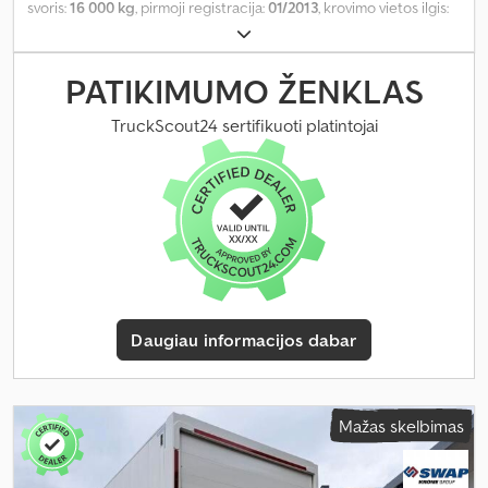
svoris:
16 000 kg
, pirmoji registracija:
01/2013
, krovimo vietos ilgis:
7 300 mm
, krovinių skyriaus plotis:
2 480 mm
, bendras plotis:
2 550
mm
, bendras aukštis:
2 500 mm
, Gamybos metai:
2013
,
PATIKIMUMO ŽENKLAS
TruckScout24 sertifikuoti platintojai
Daugiau informacijos dabar
Mažas skelbimas