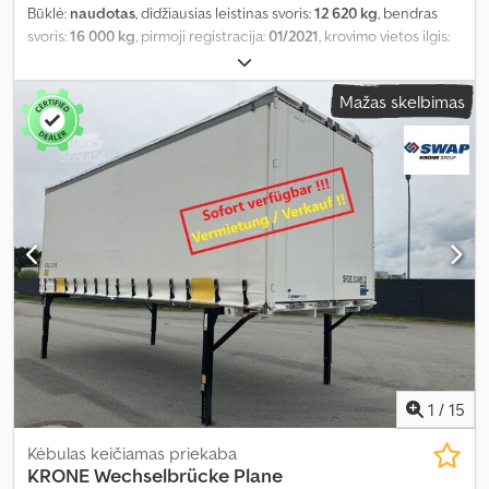
Būklė:
naudotas
, didžiausias leistinas svoris:
12 620 kg
, bendras
svoris:
16 000 kg
, pirmoji registracija:
01/2021
, krovimo vietos ilgis:
7 300 mm
, krovinių skyriaus plotis:
2 470 mm
, krovos erdvės
aukštis:
2 720 mm
, krovinio erdvės tūris:
49 m³
, bendras plotis:
Mažas skelbimas
2 550 mm
, bendras aukštis:
2 900 mm
, Gamybos metai:
2021
,
1
/
15
Kėbulas keičiamas priekaba
KRONE
Wechselbrücke Plane