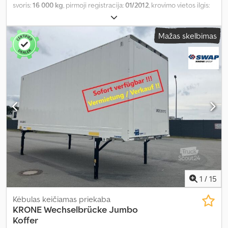
svoris:
16 000 kg
, pirmoji registracija:
01/2012
, krovimo vietos ilgis:
7 280 mm
, krovinių skyriaus plotis:
2 480 mm
, krovos erdvės
aukštis:
2 625 mm
, krovinio erdvės tūris:
47 m³
, bendras plotis:
Mažas skelbimas
2 550 mm
, bendras aukštis:
2 900 mm
, Gamybos metai:
2012
,
1
/
15
Kėbulas keičiamas priekaba
KRONE
Wechselbrücke Jumbo
Koffer