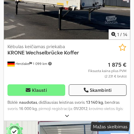
1
/
14
Kėbulas keičiamas priekaba
KRONE
Wechselbrücke Koffer
1 875 €
Herzlake
1 099 km
Fiksuota kaina plius PVM
(2 231 € bruto)
Klausti
Skambinti
Būklė:
naudotas
, didžiausias leistinas svoris:
13 140 kg
, bendras
svoris:
16 000 kg
, pirmoji registracija:
01/2012
, krovimo vietos ilgis:
7 300 mm
, krovinių skyriaus plotis:
2 470 mm
, krovos erdvės
aukštis:
2 525 mm
, krovinio erdvės tūris:
45 m³
, bendras plotis:
Mažas skelbimas
2 550 mm
, bendras aukštis:
2 750 mm
, Gamybos metai:
2012
,