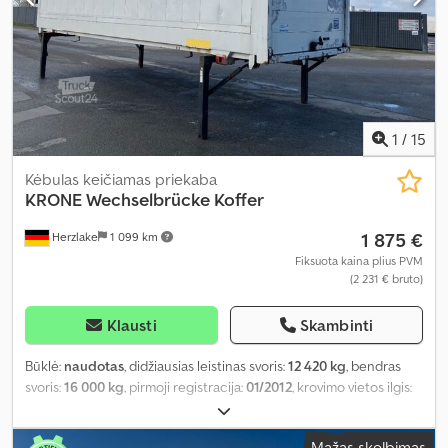
1
/
15
Kėbulas keičiamas priekaba
KRONE
Wechselbrücke Koffer
1 875 €
Herzlake
1 099 km
Fiksuota kaina plius PVM
(2 231 € bruto)
Klausti
Skambinti
Būklė:
naudotas
, didžiausias leistinas svoris:
12 420 kg
, bendras
svoris:
16 000 kg
, pirmoji registracija:
01/2012
, krovimo vietos ilgis:
7 300 mm
, krovinių skyriaus plotis:
2 470 mm
, krovos erdvės
aukštis:
2 775 mm
, krovinio erdvės tūris:
50 m³
, bendras plotis:
Mažas skelbimas