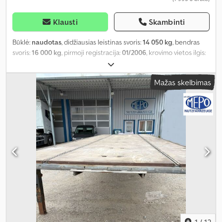
Klausti
Skambinti
Būklė:
naudotas
, didžiausias leistinas svoris:
14 050 kg
, bendras
svoris:
16 000 kg
, pirmoji registracija:
01/2006
, krovimo vietos ilgis:
7 300 mm
, krovinių skyriaus plotis:
2 480 mm
, krovos erdvės
aukštis:
2 525 mm
, bendras ilgis:
7 450 mm
, bendras plotis:
2 550
Mažas skelbimas
mm
, bendras aukštis:
2 750 mm
, Gamybos metai:
2006
,
1
/
12