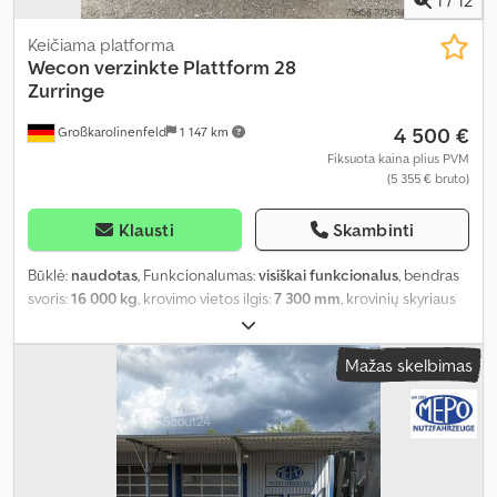
Keičiama platforma
Wecon
verzinkte Plattform 28
Zurringe
4 500 €
Großkarolinenfeld
1 147 km
Fiksuota kaina plius PVM
(5 355 € bruto)
Klausti
Skambinti
Būklė:
naudotas
, Funkcionalumas:
visiškai funkcionalus
, bendras
svoris:
16 000 kg
, krovimo vietos ilgis:
7 300 mm
, krovinių skyriaus
plotis:
2 480 mm
,
Mažas skelbimas