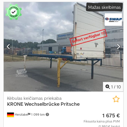
Mažas skelbimas
1
/
10
Kėbulas keičiamas priekaba
KRONE
Wechselbrücke Pritsche
1 675 €
Herzlake
1 099 km
Fiksuota kaina plius PVM
(1 993 € bruto)