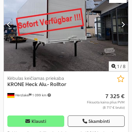
1
/
8
Kėbulas keičiamas priekaba
KRONE
Heck Alu.- Rolltor
7 325 €
Herzlake
1 099 km
Fiksuota kaina plius PVM
(8 717 € bruto)
Klausti
Skambinti