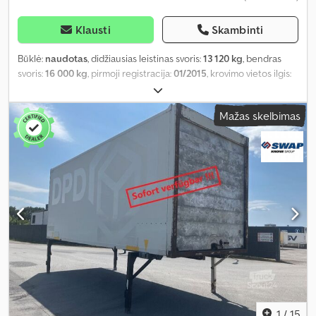
Klausti
Skambinti
Būklė:
naudotas
, didžiausias leistinas svoris:
13 120 kg
, bendras
svoris:
16 000 kg
, pirmoji registracija:
01/2015
, krovimo vietos ilgis:
7 300 mm
, krovinių skyriaus plotis:
2 470 mm
, krovos erdvės
aukštis:
2 525 mm
, krovinio erdvės tūris:
46 m³
, bendras plotis:
Mažas skelbimas
2 550 mm
, bendras aukštis:
2 750 mm
, Gamybos metai:
2015
,
1
/
15