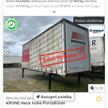
Būklė:
naudotas
, didžiausias leistinas svoris:
12 340 kg
, bendras
svoris:
16 000 kg
, pirmoji registracija:
01/2015
, krovimo vietos ilgis:
7 700 mm
, krovinių skyriaus plotis:
2 470 mm
, krovos erdvės
aukštis:
2 700 mm
, krovinio erdvės tūris:
51 m³
, bendras plotis:
Mažas skelbimas
2 550 mm
, bendras aukštis:
2 925 mm
, Gamybos metai:
2015
,
1
/
11
Išsaugoti paiešką
Kėbulas keičiamas priekaba
KRONE
Heck hohe Portaltüren