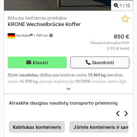
1
/
15
Kėbulas keičiamas priekaba
KRONE
Wechselbrücke Koffer
850 €
Herzlake
1 099 km
Fiksuota kaina plius PVM
(1 012 € bruto)
Klausti
Skambinti
Būklė:
naudotas
, didžiausias leistinas svoris:
13 340 kg
, bendras
svoris:
16 000 kg
, pirmoji registracija:
01/2008
, krovimo vietos ilgis:
7 300 mm
, krovinių skyriaus plotis:
2 470 mm
, krovos erdvės
aukštis:
2 525 mm
, krovinio erdvės tūris:
45 m³
, bendras plotis:
2 550 mm
, bendras aukštis:
2 750 mm
, Gamybos metai:
2008
,
Atraskite daugiau naudotų transporto priemonių
a
Kabliukas konteineris
Jūrinis konteineris ir sandė