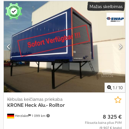
Mažas skelbimas
1
/
10
Kėbulas keičiamas priekaba
KRONE
Heck Alu.- Rolltor
8 325 €
Herzlake
1 099 km
Fiksuota kaina plius PVM
(9 907 € bruto)