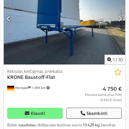
1
/
10
Kėbulas keičiamas priekaba
KRONE
Baustoff-Flat
4 750 €
Herzlake
1 099 km
Fiksuota kaina plius PVM
(5 652 € bruto)
Klausti
Skambinti
Būklė:
naudotas
, didžiausias leistinas svoris:
13 420 kg
, bendras