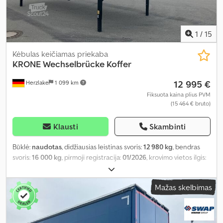
1
/
15
Kėbulas keičiamas priekaba
KRONE
Wechselbrücke Koffer
12 995 €
Herzlake
1 099 km
Fiksuota kaina plius PVM
(15 464 € bruto)
Klausti
Skambinti
Būklė:
naudotas
, didžiausias leistinas svoris:
12 980 kg
, bendras
svoris:
16 000 kg
, pirmoji registracija:
01/2026
, krovimo vietos ilgis:
7 300 mm
, krovinių skyriaus plotis:
2 480 mm
, krovos erdvės
aukštis:
2 530 mm
, krovinio erdvės tūris:
45 m³
, bendras plotis:
Mažas skelbimas
2 550 mm
, bendras aukštis:
2 750 mm
, Gamybos metai:
2026
,