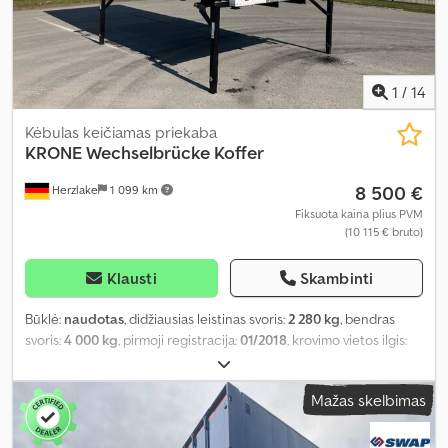
1
/
14
Kėbulas keičiamas priekaba
KRONE
Wechselbrücke Koffer
8 500 €
Herzlake
1 099 km
Fiksuota kaina plius PVM
(10 115 € bruto)
Klausti
Skambinti
Būklė:
naudotas
, didžiausias leistinas svoris:
2 280 kg
, bendras
svoris:
4 000 kg
, pirmoji registracija:
01/2018
, krovimo vietos ilgis:
3 540 mm
, krovinių skyriaus plotis:
2 470 mm
, krovos erdvės
aukštis:
2 320 mm
, krovinio erdvės tūris:
20 m³
, bendras plotis:
Mažas skelbimas
2 555 mm
, bendras aukštis:
2 650 mm
, Gamybos metai:
2018
,