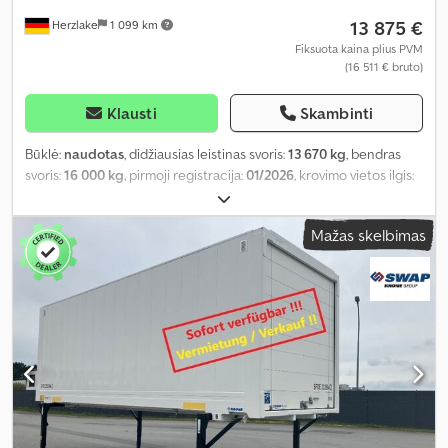
13 875 €
Herzlake
1 099 km
Fiksuota kaina plius PVM
(16 511 € bruto)
Klausti
Skambinti
Būklė:
naudotas
, didžiausias leistinas svoris:
13 670 kg
, bendras
svoris:
16 000 kg
, pirmoji registracija:
01/2026
, krovimo vietos ilgis:
7 280 mm
, krovinių skyriaus plotis:
2 480 mm
, krovos erdvės
aukštis:
2 480 mm
, krovinio erdvės tūris:
44 m³
, bendras plotis:
Mažas skelbimas
2 550 mm
, bendras aukštis:
2 750 mm
, Gamybos metai:
2026
,