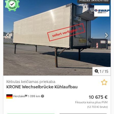
2 550 mm
, bendras aukštis:
3 000 mm
, Gamybos metai:
2012
,
1
/
15
Kėbulas keičiamas priekaba
KRONE
Wechselbrücke Kühlaufbau
10 675 €
Herzlake
1 099 km
Fiksuota kaina plius PVM
(12 703 € bruto)