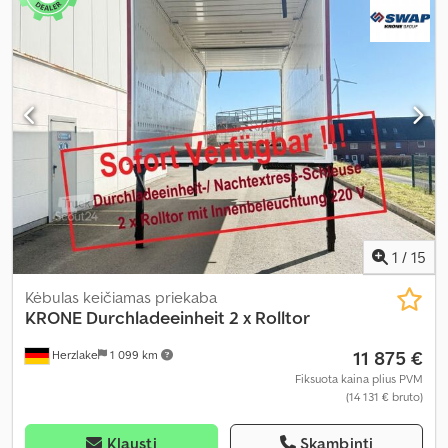
1
/
15
Kėbulas keičiamas priekaba
KRONE
Durchladeeinheit 2 x Rolltor
11 875 €
Herzlake
1 099 km
Fiksuota kaina plius PVM
(14 131 € bruto)
Klausti
Skambinti