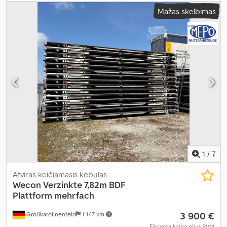
Mažas skelbimas
1
/
7
Atviras keičiamasis kėbulas
Wecon
Verzinkte 7,82m BDF
Plattform mehrfach
3 900 €
Großkarolinenfeld
1 147 km
Fiksuota kaina plius PVM