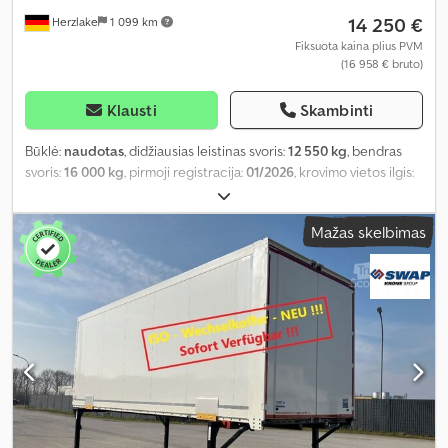
14 250 €
Herzlake
1 099 km
Fiksuota kaina plius PVM
(16 958 € bruto)
Klausti
Skambinti
Būklė:
naudotas
, didžiausias leistinas svoris:
12 550 kg
, bendras
svoris:
16 000 kg
, pirmoji registracija:
01/2026
, krovimo vietos ilgis:
7 670 mm
, krovinių skyriaus plotis:
2 480 mm
, krovos erdvės
aukštis:
2 955 mm
, krovinio erdvės tūris:
56 m³
, bendras plotis:
Mažas skelbimas
2 550 mm
, bendras aukštis:
3 175 mm
, Gamybos metai:
2026
,