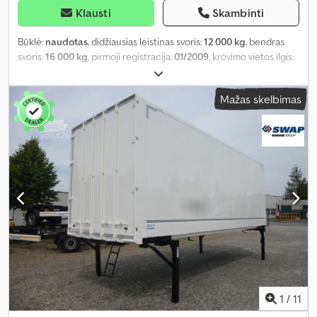
Klausti
Skambinti
Būklė:
naudotas
, didžiausias leistinas svoris:
12 000 kg
, bendras
svoris:
16 000 kg
, pirmoji registracija:
01/2009
, krovimo vietos ilgis:
8 690 mm
, krovinių skyriaus plotis:
2 460 mm
, krovos erdvės
aukštis:
2 400 mm
, krovinio erdvės tūris:
51 m³
, bendras plotis:
Mažas skelbimas
2 590 mm
, bendras aukštis:
2 750 mm
, Gamybos metai:
2009
,
1
/
11