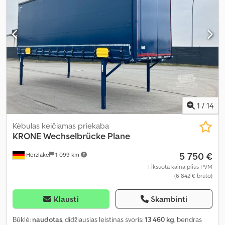
1
/
14
Kėbulas keičiamas priekaba
KRONE
Wechselbrücke Plane
5 750 €
Herzlake
1 099 km
Fiksuota kaina plius PVM
(6 842 € bruto)
Klausti
Skambinti
Būklė:
naudotas
, didžiausias leistinas svoris:
13 460 kg
, bendras