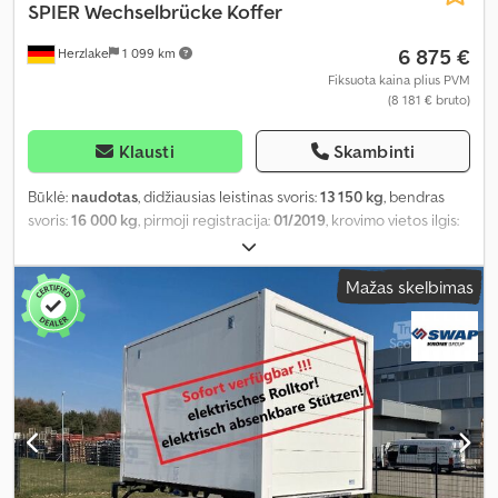
SPIER
Wechselbrücke Koffer
6 875 €
Herzlake
1 099 km
Fiksuota kaina plius PVM
(8 181 € bruto)
Klausti
Skambinti
Būklė:
naudotas
, didžiausias leistinas svoris:
13 150 kg
, bendras
svoris:
16 000 kg
, pirmoji registracija:
01/2019
, krovimo vietos ilgis:
7 300 mm
, krovinių skyriaus plotis:
2 470 mm
, krovos erdvės
aukštis:
2 490 mm
, krovinio erdvės tūris:
44 m³
, bendras plotis:
Mažas skelbimas
2 550 mm
, bendras aukštis:
2 750 mm
, Gamybos metai:
2019
,