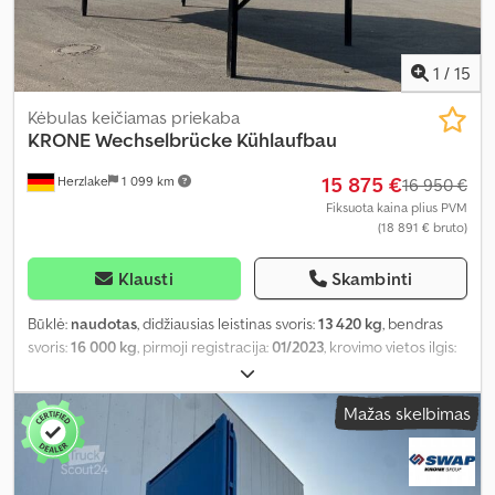
1
/
15
Kėbulas keičiamas priekaba
KRONE
Wechselbrücke Kühlaufbau
15 875 €
Herzlake
1 099 km
16 950 €
Fiksuota kaina plius PVM
(18 891 € bruto)
Klausti
Skambinti
Būklė:
naudotas
, didžiausias leistinas svoris:
13 420 kg
, bendras
svoris:
16 000 kg
, pirmoji registracija:
01/2023
, krovimo vietos ilgis:
7 280 mm
, krovinių skyriaus plotis:
2 480 mm
, krovos erdvės
aukštis:
2 525 mm
, krovinio erdvės tūris:
45 m³
, bendras ilgis:
7 450
Mažas skelbimas
mm
, bendras plotis:
2 550 mm
, bendras aukštis:
2 760 mm
,
Gamybos metai:
2023
,