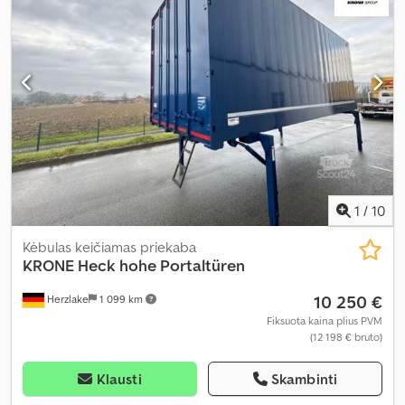
1
/
10
Kėbulas keičiamas priekaba
KRONE
Heck hohe Portaltüren
10 250 €
Herzlake
1 099 km
Fiksuota kaina plius PVM
(12 198 € bruto)
Klausti
Skambinti