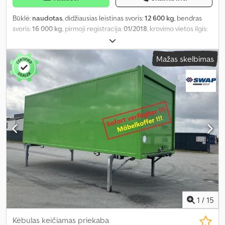
Būklė:
naudotas
, didžiausias leistinas svoris:
12 600 kg
, bendras
svoris:
16 000 kg
, pirmoji registracija:
01/2018
, krovimo vietos ilgis:
7 290 mm
, krovinių skyriaus plotis:
2 480 mm
, krovos erdvės
aukštis:
2 565 mm
, krovinio erdvės tūris:
46 m³
, bendras plotis:
Mažas skelbimas
2 550 mm
, bendras aukštis:
2 750 mm
, Gamybos metai:
2018
,
1
/
15
Kėbulas keičiamas priekaba