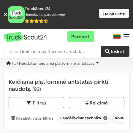
TruckScout24
Į programėlę
Nemokamai parduotuvėje
Parduoti
Ieškoti
/ ... / Naudotas keičiama platforminė antstatas
Keičiama platforminė antstatas pirkti
naudotą
(92)
Filtras
Reikšmė
Sandėliavimo technika
Konteineri
Pašalinti visus filtrus