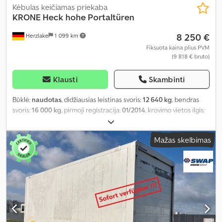
Kėbulas keičiamas priekaba
KRONE
Heck hohe Portaltüren
8 250 €
Herzlake
1 099 km
Fiksuota kaina plius PVM
(9 818 € bruto)
Klausti
Skambinti
Būklė:
naudotas
, didžiausias leistinas svoris:
12 640 kg
, bendras
svoris:
16 000 kg
, pirmoji registracija:
01/2014
, krovimo vietos ilgis:
7 290 mm
, krovinių skyriaus plotis:
2 480 mm
, krovos erdvės
aukštis:
2 680 mm
, krovinio erdvės tūris:
49 m³
, bendras plotis:
Mažas skelbimas
2 550 mm
, bendras aukštis:
2 900 mm
, Gamybos metai:
2014
,