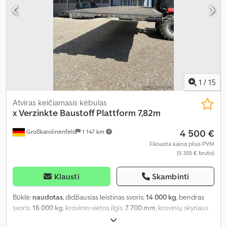
1
/
15
Atviras keičiamasis kėbulas
x
Verzinkte Baustoff Plattform 7,82m
4 500 €
Großkarolinenfeld
1 147 km
Fiksuota kaina plius PVM
(5 355 € bruto)
Klausti
Skambinti
Būklė:
naudotas
, didžiausias leistinas svoris:
14 000 kg
, bendras
svoris:
16 000 kg
, krovimo vietos ilgis:
7 700 mm
, krovinių skyriaus
plotis:
2 500 mm
, maksimalus greitis:
190 km/h
,