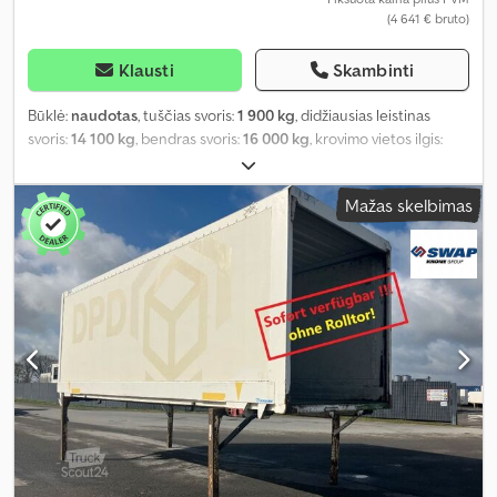
(4 641 € bruto)
Klausti
Skambinti
Būklė:
naudotas
, tuščias svoris:
1 900 kg
, didžiausias leistinas
svoris:
14 100 kg
, bendras svoris:
16 000 kg
, krovimo vietos ilgis:
7 700 mm
, krovinių skyriaus plotis:
2 460 mm
, maksimalus greitis:
210 km/h
,
Mažas skelbimas