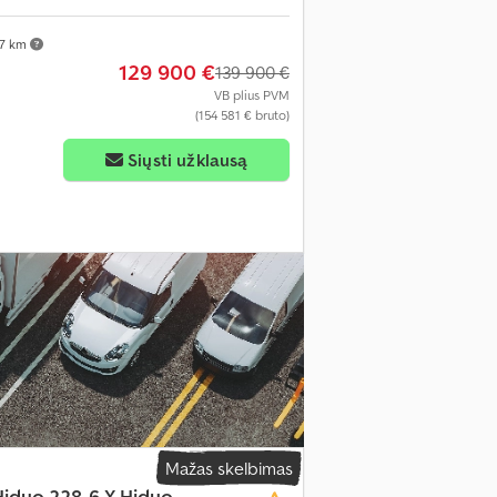
37 km
129 900 €
139 900 €
VB plius PVM
(154 581 € bruto)
Siųsti užklausą
Mažas skelbimas
Hiduo 228-6 X Hiduo