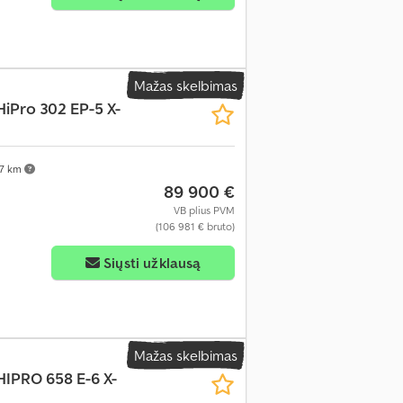
Mažas skelbimas
HiPro 302 EP-5 X-
37 km
89 900 €
VB plius PVM
(106 981 € bruto)
Siųsti užklausą
Mažas skelbimas
HIPRO 658 E-6 X-