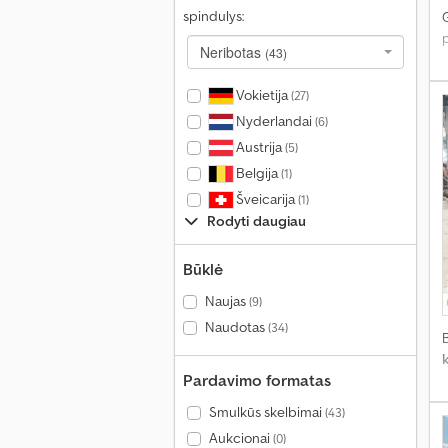
spindulys:
Neribotas
(43)
Vokietija
(27)
Nyderlandai
(6)
Austrija
(5)
Belgija
(1)
Šveicarija
(1)
Rodyti daugiau
Būklė
Naujas
(9)
Naudotas
(34)
k
Pardavimo formatas
Smulkūs skelbimai
(43)
Aukcionai
(0)