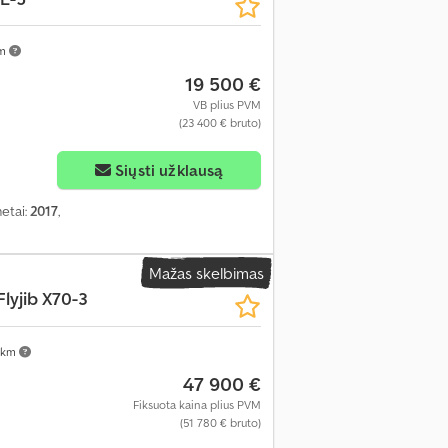
km
19 500 €
VB plius PVM
(23 400 € bruto)
Siųsti užklausą
etai:
2017
,
Mažas skelbimas
Flyjib X70-3
 km
47 900 €
Fiksuota kaina plius PVM
(51 780 € bruto)