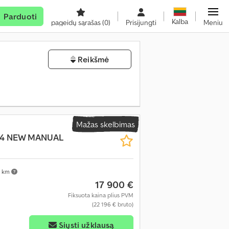
Parduoti
Kalba
pageidų sąrašas
(0)
Prisijungti
Meniu
Reikšmė
Mažas skelbimas
E-4 NEW MANUAL
 km
17 900 €
Fiksuota kaina plius PVM
(22 196 € bruto)
Siųsti užklausą