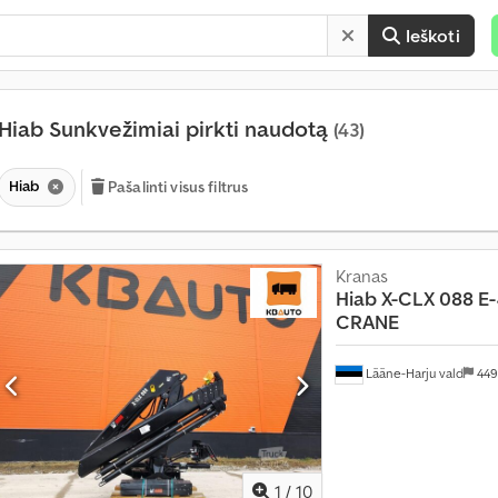
Ieškoti
Hiab Sunkvežimiai pirkti naudotą
(43)
Hiab
Pašalinti visus filtrus
Kranas
Hiab
X-CLX 088 
CRANE
Lääne-Harju vald
449
1
/
10