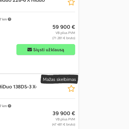
37 km
59 900 €
VB plius PVM
(71 281 € bruto)
Siųsti užklausą
Mažas skelbimas
HiDuo 138DS-3 X-
37 km
39 900 €
VB plius PVM
(47 481 € bruto)