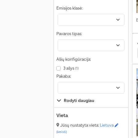
Emisijos klasė:
Pavaros tipas:
iab Dalys
Fassi Sunkvežimiai
Hmf Sunkvežimiai
Ašių konfigūracija:
3 ašys
(1)
Pakaba:
Rodyti daugiau
Vieta
Jūsų nustatyta vieta:
Lietuva
(keisti)