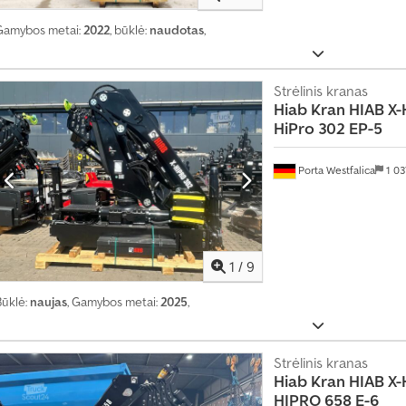
Gamybos metai:
2022
, būklė:
naudotas
,
Strėlinis kranas
Hiab
Kran HIAB X-
HiPro 302 EP-5
Porta Westfalica
1 0
T
1
/
9
r
a
Būklė:
naujas
, Gamybos metai:
2025
,
n
s
p
o
Strėlinis kranas
Hiab
Kran HIAB X-
r
HIPRO 658 E-6
t