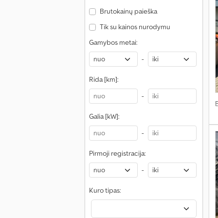
Brutokainų paieška
Tik su kainos nurodymu
Gamybos metai:
-
Rida [km]:
-
Galia [kW]:
-
Pirmoji registracija:
-
Kuro tipas: