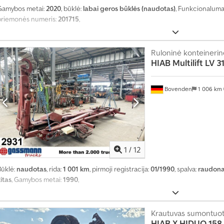
Gamybos metai:
2020
, būklė:
labai geros būklės (naudotas)
, Funkcionaluma
priemonės numeris:
201715
,
Ruloninė konteinerinė
HIAB
Multilift LV 
Bovenden
1 006 km
1
/
12
Būklė:
naudotas
, rida:
1 001 km
, pirmoji registracija:
01/1990
, spalva:
raudon
itas
, Gamybos metai:
1990
,
Krautuvas sumontuot
HIAB
X HIDUO 158 