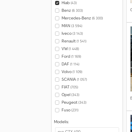
Hiab
(43)
Benz
(6 303)
Mercedes-Benz
(6 300)
MAN
(3 594)
Iveco
(3 143)
Renault
(1 541)
VW
(1 448)
Ford
(1 169)
DAF
(1 114)
Volvo
(1 109)
SCANIA
(1 057)
FIAT
(705)
Opel
(343)
Peugeot
(343)
Fuso
(231)
Modelis: