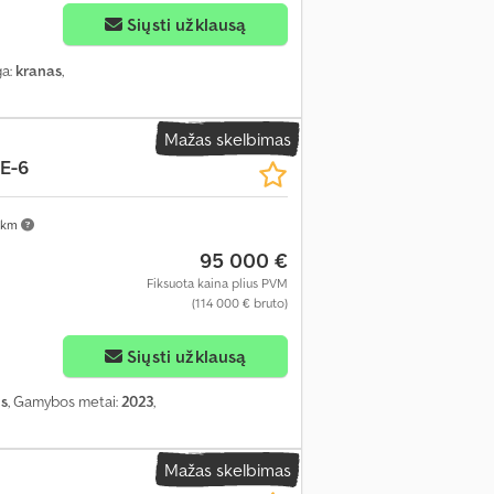
Siųsti užklausą
ga:
kranas
,
Mažas skelbimas
E-6
 km
95 000 €
Fiksuota kaina plius PVM
(114 000 € bruto)
ukų
Siųsti užklausą
us
, Gamybos metai:
2023
,
Mažas skelbimas