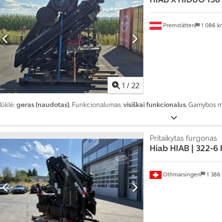
Premstätten
1 086 
1
/
22
Būklė:
geras (naudotas)
, Funkcionalumas:
visiškai funkcionalus
, Gamybos m
Pritaikytas furgonas
Hiab
HIAB | 322-6 
Othmarsingen
1 386