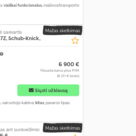
s:
visiškai funkcionalus
, mašinos/transporto
Mažas skelbimas
 savivartis
317Z, Schub-Knick,
6 900 €
Fiksuota kaina plius PVM
(8 211 € bruto)
Siųsti užklausą
a
, vairuotojo kabina:
kitas
, pavaros tipas:
Mažas skelbimas
as ant sunkvežimio
E-5