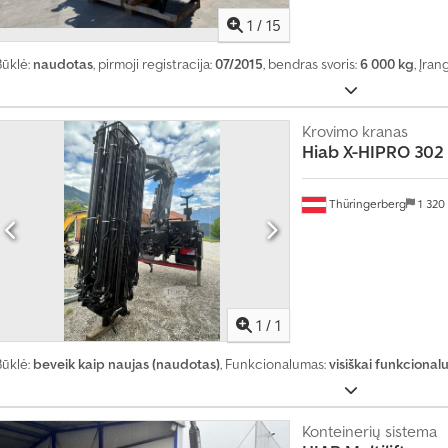
1
/
15
Būklė:
naudotas
, pirmoji registracija:
07/2015
, bendras svoris:
6 000 kg
, Įran
Krovimo kranas
Hiab
X-HIPRO 302 
Thüringerberg
1 320
Paprašyti daugiau
nuotra
1
/
1
Būklė:
beveik kaip naujas (naudotas)
, Funkcionalumas:
visiškai funkcional
Konteinerių sistema