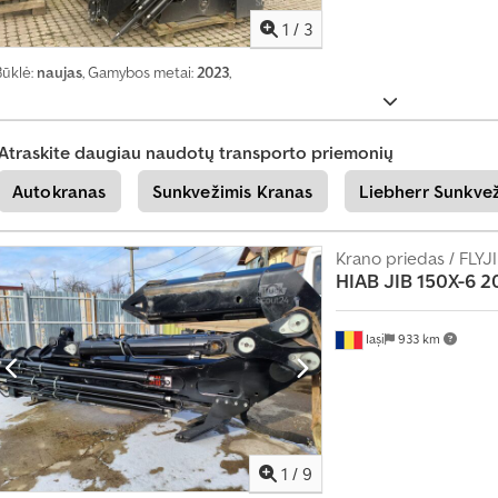
1
/
3
Būklė:
naujas
, Gamybos metai:
2023
,
Atraskite daugiau naudotų transporto priemonių
Autokranas
Sunkvežimis Kranas
Liebherr Sunkve
Krano priedas / FLYJ
HIAB
JIB 150X-6 2
Iași
933 km
1
/
9