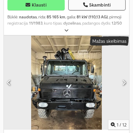
Klausti
Skambinti
Būklė:
naudotas
, rida:
85 165 km
, galia:
81 kW (110,13 AG)
, pirmoji
registracija:
11/1983
, kuro tipas:
dyzelinas
, padangos dydis:
12/50
R20
, ašių konfigūracija:
4x4
, ratų bazė:
290 mm
, kuras:
dyzelinas
,
vairuotojo kabina:
dieninė kabina
, pavaros tipas:
mechaninis
,
Mažas skelbimas
pavarų skaičius:
6
, bendras ilgis:
4 900 mm
, bendras plotis:
2 050
mm
, bendras aukštis:
3 200 mm
, Gamybos metai:
1983
,
1
/
12