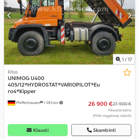
1
/
17
Kitas
UNIMOG
U400
405/12*HYDROSTAT*VARIOPILOT*Eu
ro4*Kipper
26 900 €
Pfeffenhausen
1 093 km
27 900 €
Fiksuota kaina
(PVM negalimas išskirti)
Klausti
Skambinti