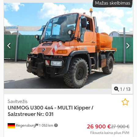
Mažas skelbimas
bendras aukštis:
3 240 mm
, Įranga:
ABS, autonominis šildytuvas,
elektroninė stabilumo programa (ESP), oro kondicionavimas,
visų varančiųjų ratų pavara
,
1
/
13
Savitvežis
UNIMOG
U300 4x4 - MULTI Kipper /
Salzstreuer Nr.: 031
26 900 €
Regensburg
1 053 km
27 900 €
Fiksuota kaina plius PVM