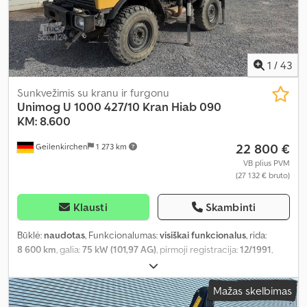
1
/
43
Sunkvežimis su kranu ir furgonu
Unimog
U 1000 427/10 Kran Hiab 090
KM: 8.600
22 800 €
Geilenkirchen
1 273 km
VB plius PVM
(27 132 € bruto)
Klausti
Skambinti
Būklė:
naudotas
, Funkcionalumas:
visiškai funkcionalus
, rida:
8 600 km
, galia:
75 kW (101,97 AG)
, pirmoji registracija:
12/1991
,
didžiausias leistinas svoris:
7 500 kg
, bendras svoris:
7 500 kg
, ašių
konfigūracija:
4x4
, kuras:
dyzelinas
, spalva:
geltonas
, pavaros tipas:
Mažas skelbimas
mechaninis
, Įranga:
ABS, diferencialo užraktas, kranas,
priekabos jungtis, sunkvežimio registracija, vairo stiprintuvas
,