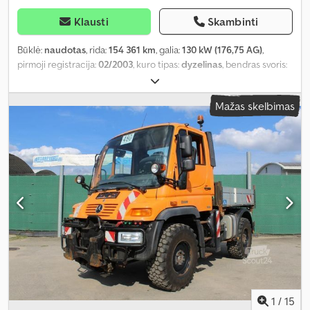
Klausti
Skambinti
Būklė:
naudotas
, rida:
154 361 km
, galia:
130 kW (176,75 AG)
,
pirmoji registracija:
02/2003
, kuro tipas:
dyzelinas
, bendras svoris:
7 500 kg
, ašių konfigūracija:
2 ašys
, spalva:
oranžinė
, pavaros tipas:
pusiau automatinis
, emisijos klasė:
Euro 3
, Įranga:
ABS, oro
Mažas skelbimas
kondicionavimas, visų varančiųjų ratų pavara
,
1
/
15