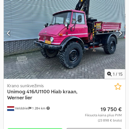
1
/
15
Krano sunkvežimis
Unimog
416/U1100 Hiab kraan,
Werner lier
19 750 €
Velddriel
1 284 km
Fiksuota kaina plius PVM
(23 898 € bruto)