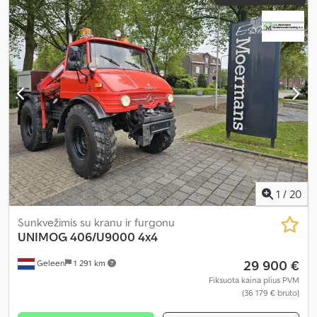
1
/
20
Sunkvežimis su kranu ir furgonu
UNIMOG
406/U9000 4x4
29 900 €
Geleen
1 291 km
Fiksuota kaina plius PVM
(36 179 € bruto)