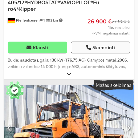
405/12*HYDROSTAT*VARIOPILOT*Eu
ro4*Kipper
26 900 €
Pfeffenhausen
1 093 km
27 900 €
Fiksuota kaina
(PVM negalimas išskirti)
Klausti
Skambinti
Būklė:
naudotas
, galia:
130 kW (176,75 AG)
, Gamybos metai:
2006
,
veikimo valandos:
14 000 h
, Įranga:
ABS, autonominis šildytuvas,
kabina, visų varančiųjų ratų pavara
,
Mažas skelbimas