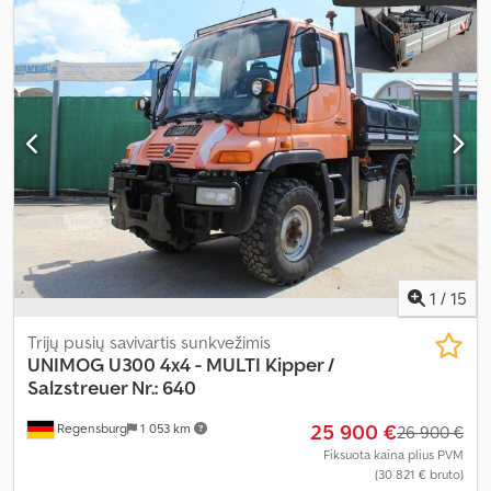
mechaninis
, emisijos klasė:
nėra
, pakaba:
plienas
, sėdimų vietų
skaičius:
3
, Įranga:
ABS, centrinis užraktas, diferencialo užraktas,
hidraulika, kabelinė gervė, kranas, priekabos jungtis, visų
varančiųjų ratų pavara
,
1
/
15
Trijų pusių savivartis sunkvežimis
UNIMOG
U300 4x4 - MULTI Kipper /
Salzstreuer Nr.: 640
25 900 €
Regensburg
1 053 km
26 900 €
Fiksuota kaina plius PVM
(30 821 € bruto)