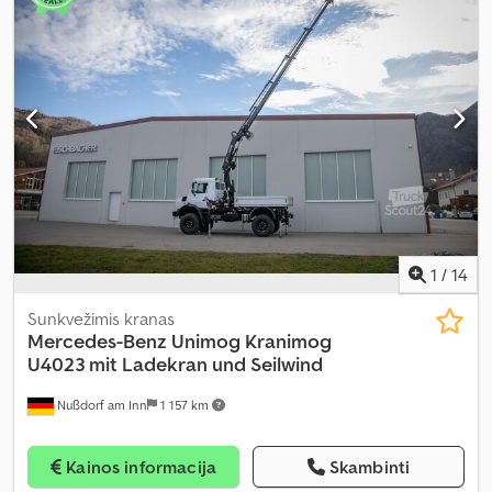
1
/
14
Sunkvežimis kranas
Mercedes-Benz Unimog
Kranimog
U4023 mit Ladekran und Seilwind
Nußdorf am Inn
1 157 km
Kainos informacija
Skambinti