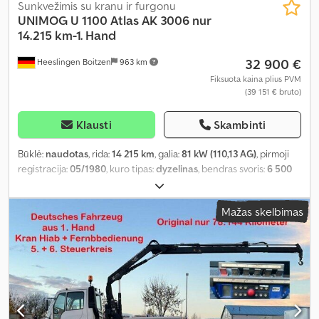
Sunkvežimis su kranu ir furgonu
UNIMOG
U 1100 Atlas AK 3006 nur
14.215 km-1. Hand
32 900 €
Heeslingen Boitzen
963 km
Fiksuota kaina plius PVM
(39 151 € bruto)
Klausti
Skambinti
Būklė:
naudotas
, rida:
14 215 km
, galia:
81 kW (110,13 AG)
, pirmoji
registracija:
05/1980
, kuro tipas:
dyzelinas
, bendras svoris:
6 500
kg
, pavaros tipas:
mechaninis
, sėdimų vietų skaičius:
2
, Gamybos
metai:
1980
, Įranga:
kranas, visų varančiųjų ratų pavara
,
Mažas skelbimas