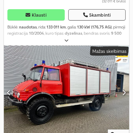
(32 011 € bruto)
Klausti
Skambinti
Būklė:
naudotas
, rida:
133 011 km
, galia:
130 kW (176,75 AG)
, pirmoji
registracija:
10/2004
, kuro tipas:
dyzelinas
, bendras svoris:
9 500
kg
, ašių konfigūracija:
2 ašys
, spalva:
oranžinė
, pavaros tipas:
pusiau automatinis
, emisijos klasė:
Euro 3
, Įranga:
ABS, oro
Mažas skelbimas
kondicionavimas, visų varančiųjų ratų pavara
,