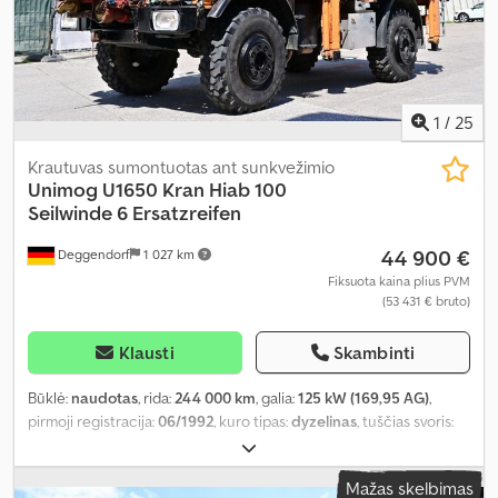
1
/
25
Krautuvas sumontuotas ant sunkvežimio
Unimog
U1650 Kran Hiab 100
Seilwinde 6 Ersatzreifen
44 900 €
Deggendorf
1 027 km
Fiksuota kaina plius PVM
(53 431 € bruto)
Klausti
Skambinti
Būklė:
naudotas
, rida:
244 000 km
, galia:
125 kW (169,95 AG)
,
pirmoji registracija:
06/1992
, kuro tipas:
dyzelinas
, tuščias svoris:
7 800 kg
, didžiausias leistinas svoris:
2 200 kg
, bendras svoris:
10 000 kg
, ašių konfigūracija:
4x4
, stabdžiai:
variklio stabdymas
,
Mažas skelbimas
spalva:
oranžinė
, vairuotojo kabina:
dieninė kabina
, pavaros tipas: