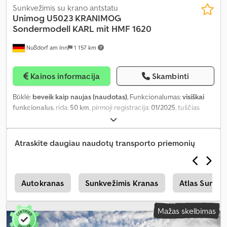
Sunkvežimis su krano antstatu
Unimog U5023
KRANIMOG
Sondermodell KARL mit HMF 1620
Nußdorf am Inn
1 157 km
Kainos informacija
Skambinti
Būklė:
beveik kaip naujas (naudotas)
, Funkcionalumas:
visiškai
funkcionalus
, rida:
50 km
, pirmoji registracija:
01/2025
, tuščias
svoris:
10 500 kg
, bendras svoris:
14 100 kg
, ratų bazė:
3 850 mm
,
Gamybos metai:
2026
, veikimo valandos:
1 h
, keliamoji galia:
3 350
kg
, pasukimo diapazonas:
400 °
, Įranga:
ABS, borto kompiuteris,
Atraskite daugiau naudotų transporto priemonių
diferencialo užraktas, kabelinė gervė, kranas, kruizo kontrolė,
priekabos jungtis, sėdynės šildytuvas, visų varančiųjų ratų
pavara
,
s
Autokranas
Sunkvežimis Kranas
Atlas Sunkve
Mažas skelbimas