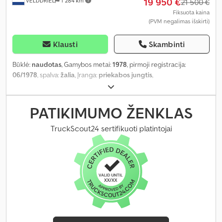
19 950 €
VELDDRIEL
1 284 km
21 500 €
Fiksuota kaina
(PVM negalimas išskirti)
Klausti
Skambinti
Būklė:
naudotas
, Gamybos metai:
1978
, pirmoji registracija:
06/1978
, spalva:
žalia
, Įranga:
priekabos jungtis
,
PATIKIMUMO ŽENKLAS
TruckScout24 sertifikuoti platintojai