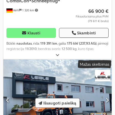
CombiCon*Schneepflug*
66 900 €
Kehl
1 320 km
Fiksuota kaina plius PVM
(79 611 € bruto)
Klausti
Skambinti
Būklė:
naudotas
, rida:
119 391 km
, galia:
175 kW (237,93 AG)
, pirmoji
registracija:
11/2010
, bendras svoris:
12 500 kg
, kuro tipas:
dyzelinas
, spalva:
oranžinė
, ašių konfigūracija:
2 ašys
, kita apžiūra
(TÜV):
10/2026
, pavaros tipas:
pusiau automatinis
, emisijos klasė:
Mažas skelbimas
Euro 5
, Gamybos metai:
2010
, Įranga:
ABS, elektroninė stabilumo
programa (ESP), oro kondicionavimas, visų varančiųjų ratų
pavara
,
Išsaugoti paiešką