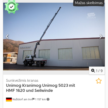
Mažas skelbimas
stabdymas
, vairuotojo kabina:
kitas
, pavaros tipas:
kitas
, emisijos
klasė:
Euro 4
, sėdimų vietų skaičius:
2
, krovimo vietos ilgis:
1 800
mm
, krovinių skyriaus plotis:
2 200 mm
, krovos erdvės aukštis:
400
mm
, Įranga:
diferencialo užraktas, kabina, kranas, oro
kondicionavimas, visų varančiųjų ratų pavara
,
1
/
9
Sunkvežimis kranas
Unimog Kranimog
Unimog 5023 mit
HMF 1620 und Seilwinde
Nußdorf am Inn
1 157 km