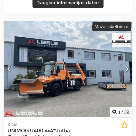
Daugiau informacijos dabar
Mažas skelbimas
1
/
39
Kitas
UNIMOG
U400 4x4*Jotha