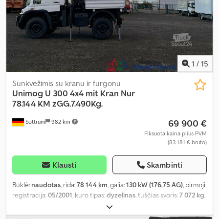
1
/
15
Sunkvežimis su kranu ir furgonu
Unimog
U 300 4x4 mit Kran Nur
78.144 KM zGG.7.490Kg.
69 900 €
Sottrum
982 km
Fiksuota kaina plius PVM
(83 181 € bruto)
Klausti
Skambinti
Būklė:
naudotas
, rida:
78 144 km
, galia:
130 kW (176,75 AG)
, pirmoji
registracija:
05/2001
, kuro tipas:
dyzelinas
, tuščias svoris:
7 072 kg
,
didžiausias leistinas svoris:
418 kg
, bendras svoris:
7 490 kg
, ašių
konfigūracija:
4x4
, ratų bazė:
3 000 mm
, stabdžiai:
variklio