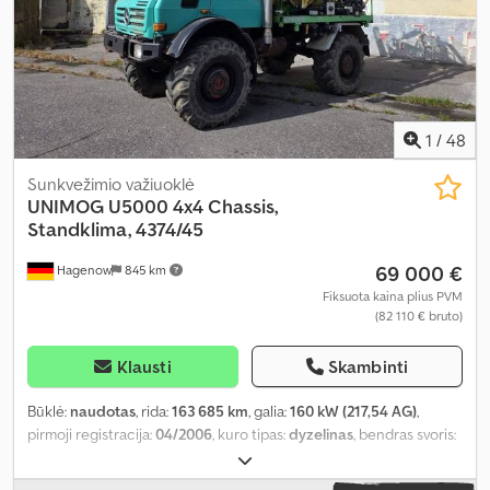
1
/
48
Sunkvežimio važiuoklė
UNIMOG
U5000 4x4 Chassis,
Standklima, 4374/45
69 000 €
Hagenow
845 km
Fiksuota kaina plius PVM
(82 110 € bruto)
Klausti
Skambinti
Būklė:
naudotas
, rida:
163 685 km
, galia:
160 kW (217,54 AG)
,
pirmoji registracija:
04/2006
, kuro tipas:
dyzelinas
, bendras svoris:
12 500 kg
, ašių konfigūracija:
2 ašys
, kita apžiūra (TÜV):
04/2026
,
spalva:
žalia
, pavaros tipas:
automatinis
, bendras plotis:
2 480 mm
,