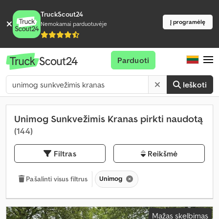
TruckScout24
Į programėlę
Nemokamai parduotuvėje
Parduoti
Ieškoti
Unimog Sunkvežimis Kranas pirkti naudotą
(144)
Filtras
Reikšmė
Unimog
Pašalinti visus filtrus
Mažas skelbimas