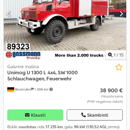
1
/
15
Gaisrinė mašina
Unimog
U 1300 L 4x4, SW 1000
Schlauchwagen, Feuerwehr
38 900 €
Bovenden
1 006 km
Fiksuota kaina
(PVM negalimas išskirti)
Klausti
Skambinti
Būklė:
naudotas
, rida:
17 235 km
, galia:
96 kW (130,52 AG)
, pirmoji