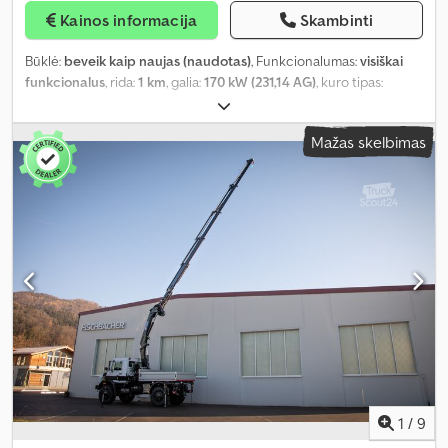
Kainos informacija
Skambinti
Būklė:
beveik kaip naujas (naudotas)
, Funkcionalumas:
visiškai
funkcionalus
, rida:
1 km
, galia:
170 kW (231,14 AG)
, kuro tipas:
dyzelinas
, tuščias svoris:
10 500 kg
, bendras svoris:
14 100 kg
,
padangos dydis:
395
, ašių konfigūracija:
4x4
, ratų bazė:
3 850 mm
,
Mažas skelbimas
stabdžiai:
variklio stabdymas
, spalva:
balta
, vairuotojo kabina:
dieninė kabina
, pavaros tipas:
automatinis
, emisijos klasė:
Euro 6
,
pakaba:
kitas
, Gamybos metai:
2026
, Įranga:
ABS, borto
kompiuteris, diferencialo užraktas, hidraulika, kranas, kruizo
kontrolė, navigacijos sistema, oro kondicionavimas, papildomi
žibintai, priekabos jungtis, suodžių filtras, visų varančiųjų ratų
pavara
,
1
/
9