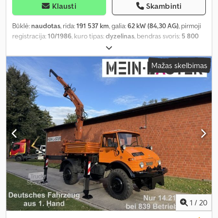
Klausti
Skambinti
Būklė:
naudotas
, rida:
191 537 km
, galia:
62 kW (84,30 AG)
, pirmoji
registracija:
10/1986
, kuro tipas:
dyzelinas
, bendras svoris:
5 800
kg
, spalva:
raudona
, pavaros tipas:
mechaninis
, sėdimų vietų
skaičius:
2
, bendras plotis:
2 000 mm
, bendras aukštis:
2 850 mm
,
Mažas skelbimas
Gamybos metai:
1986
, Įranga:
kranas
,
1
/
20