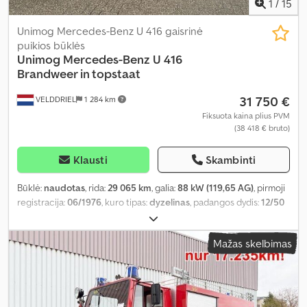
1
/
15
Unimog Mercedes-Benz U 416 gaisrinė
puikios būklės
Unimog
Mercedes-Benz U 416
Brandweer in topstaat
31 750 €
VELDDRIEL
1 284 km
Fiksuota kaina plius PVM
(38 418 € bruto)
Klausti
Skambinti
Būklė:
naudotas
, rida:
29 065 km
, galia:
88 kW (119,65 AG)
, pirmoji
registracija:
06/1976
, kuro tipas:
dyzelinas
, padangos dydis:
12/50
R20
, ašių konfigūracija:
4x4
, ratų bazė:
3 500 mm
, kuras:
dyzelinas
,
spalva:
raudona
, vairuotojo kabina:
dieninė kabina
, pavaros tipas:
Mažas skelbimas
mechaninis
, pavarų skaičius:
6
, Gamybos metai:
1976
, Įranga:
priekabos jungtis, vairo stiprintuvas
,