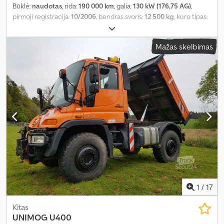
Būklė:
naudotas
, rida:
190 000 km
, galia:
130 kW (176,75 AG)
,
pirmoji registracija:
10/2006
, bendras svoris:
12 500 kg
, kuro tipas:
dyzelinas
, spalva:
oranžinė
, pavaros tipas:
automatinis
, emisijos
klasė:
Euro 4
, Įranga:
ABS, elektroninė stabilumo programa (ESP),
Mažas skelbimas
galinis keltuvas, kompresorius, oro kondicionavimas, suodžių
filtras, visų varančiųjų ratų pavara
,
1
/
17
Kitas
UNIMOG
U400