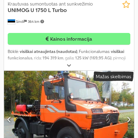
Krautuvas sumontuotas ant sunkvežimio
UNIMOG
U 1750 L Turbo
Sindi
364 km
Kainos informacija
Būklė:
visiškai atnaujintas (naudotas)
, Funkcionalumas:
visiškai
funkcionalus
, rida:
194 319 km
, galia:
125 kW (169,95 AG)
, pirmoji
registracija:
01/1989
, kuro tipas:
dyzelinas
, tuščias svoris:
5 500 kg
,
padangos dydis:
20
, padang padangų:
60 procentas
, kuras:
Mažas skelbimas
dyzelinas
, spalva:
juodas
, pavarų skaičius:
8
, sėdimų vietų skaičius:
3
, Gamybos metai:
1989
, veikimo valandos:
31 133 h
, Įranga:
automobilio registracija, kompresorius, kranas, priekabos
jungtis, sunkvežimio registracija
,