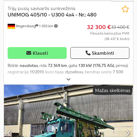
Trijų pusių savivartis sunkvežimis
UNIMOG
405/10 - U300 4x4 - Nr.: 480
32 300 €
Regensburg
1 053 km
33 400 €
Fiksuota kaina plius PVM
(38 437 € bruto)
Klausti
Skambinti
Būklė:
naudotas
, rida:
72 349 km
, galia:
130 kW (176,75 AG)
, pirmoji
registracija:
11/2010
, kuro tipas:
dyzelinas
, bendras svoris:
7 500
kg
, ašių konfigūracija:
2 ašys
, spalva:
oranžinė
, pavaros tipas:
pusiau automatinis
, emisijos klasė:
Euro 5
, Įranga:
ABS, oro
Mažas skelbimas
kondicionavimas, visų varančiųjų ratų pavara
,