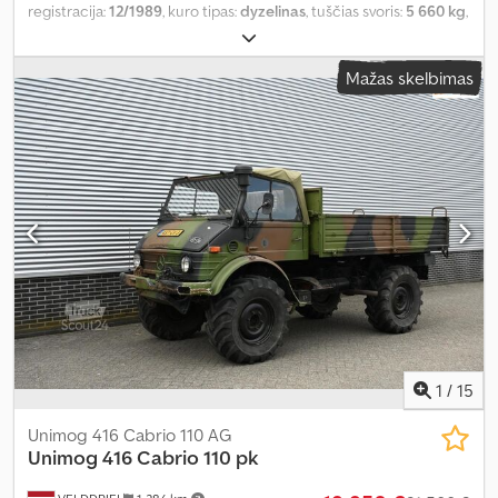
registracija:
12/1989
, kuro tipas:
dyzelinas
, tuščias svoris:
5 660 kg
,
didžiausias leistinas svoris:
2 340 kg
, bendras svoris:
8 000 kg
,
padangos dydis:
12.5-20
, ašių konfigūracija:
4x4
, ratų bazė:
3 700
Mažas skelbimas
mm
, kita apžiūra (TÜV):
06/2026
, stabdžiai:
variklio stabdymas
,
spalva:
raudona
, vairuotojo kabina:
dieninė kabina
, pavaros tipas:
mechaninis
, emisijos klasė:
nėra
, pakaba:
plienas
, sėdimų vietų
skaičius:
3
, Įranga:
diferencialo užraktas, kabina, papildomi
žibintai, vairo stiprintuvas, visų varančiųjų ratų pavara
,
1
/
15
Unimog 416 Cabrio 110 AG
Unimog
416 Cabrio 110 pk