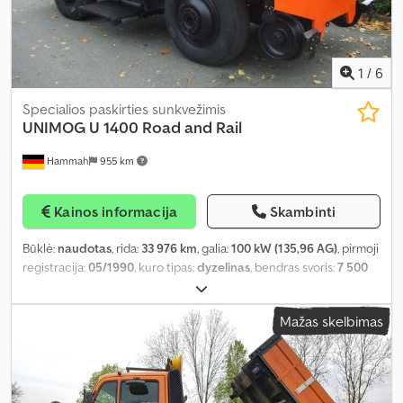
1
/
6
Specialios paskirties sunkvežimis
UNIMOG
U 1400 Road and Rail
Hammah
955 km
Kainos informacija
Skambinti
Būklė:
naudotas
, rida:
33 976 km
, galia:
100 kW (135,96 AG)
, pirmoji
registracija:
05/1990
, kuro tipas:
dyzelinas
, bendras svoris:
7 500
kg
, ašių konfigūracija:
2 ašys
, kita apžiūra (TÜV):
05/2020
, spalva:
raudona
, pavaros tipas:
mechaninis
, Gamybos metai:
1990
, Įranga:
Mažas skelbimas
kompresorius, oro kondicionavimas, visų varančiųjų ratų
pavara
,