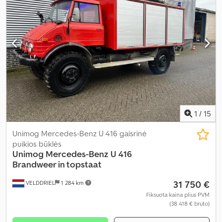
1
/
15
Unimog Mercedes-Benz U 416 gaisrinė
puikios būklės
Unimog
Mercedes-Benz U 416
Brandweer in topstaat
31 750 €
VELDDRIEL
1 284 km
Fiksuota kaina plius PVM
(38 418 € bruto)