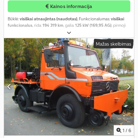
Kainos informacija
Būklė:
visiškai atnaujintas (naudotas)
, Funkcionalumas:
visiškai
funkcionalus
, rida:
194 319 km
, galia:
125 kW (169,95 AG)
, pirmoji
registracija:
01/1989
, kuro tipas:
dyzelinas
, tuščias svoris:
5 500 kg
,
padangos dydis:
20
, padang padangų:
60 procentas
, kuras:
Mažas skelbimas
dyzelinas
, spalva:
juodas
, pavarų skaičius:
8
, sėdimų vietų skaičius:
3
, Gamybos metai:
1989
, veikimo valandos:
31 133 h
, Įranga:
automobilio registracija, kompresorius, kranas, priekabos
jungtis, sunkvežimio registracija
,
1
/
6