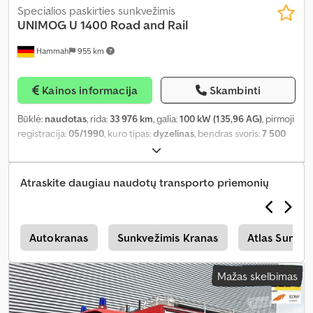
Specialios paskirties sunkvežimis
UNIMOG
U 1400 Road and Rail
Hammah
955 km
Kainos informacija
Skambinti
Būklė:
naudotas
, rida:
33 976 km
, galia:
100 kW (135,96 AG)
, pirmoji
registracija:
05/1990
, kuro tipas:
dyzelinas
, bendras svoris:
7 500
kg
, ašių konfigūracija:
2 ašys
, kita apžiūra (TÜV):
05/2020
, spalva:
raudona
, pavaros tipas:
mechaninis
, Gamybos metai:
1990
, Įranga:
kompresorius, oro kondicionavimas, visų varančiųjų ratų
Atraskite daugiau naudotų transporto priemonių
pavara
,
s
Autokranas
Sunkvežimis Kranas
Atlas Sunkve
Mažas skelbimas