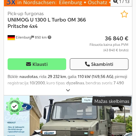
1
/
13
Pick-up furgonas
UNIMOG
U 1300 L Turbo OM 366
Pritsche 4x4
36 840 €
Eilenburg
850 km
Fiksuota kaina plius PVM
(43 840 € bruto)
Klausti
Skambinti
Būklė:
naudotas
, rida:
29 232 km
, galia:
110 kW (149,56 AG)
, pirmoji
registracija:
10/2000
, kuro tipas:
dyzelinas
, bendras svoris:
7 490
kg
, spalva:
žalia
, pavaros tipas:
mechaninis
, emisijos klasė:
euro2
,
sėdimų vietų skaičius:
3
, Gamybos metai:
2000
, Įranga:
visų
Mažas skelbimas
varančiųjų ratų pavara
,