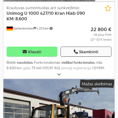
Krautuvas sumontuotas ant sunkvežimio
Unimog
U 1000 427/10 Kran Hiab 090
KM: 8.600
22 800 €
Geilenkirchen
1 273 km
VB plius PVM
(27 132 € bruto)
Klausti
Skambinti
Būklė:
naudotas
, Funkcionalumas:
visiškai funkcionalus
, rida:
8 600 km
, galia:
75 kW (101,97 AG)
, pirmoji registracija:
12/1991
,
didžiausias leistinas svoris:
7 500 kg
, bendras svoris:
7 500 kg
, ašių
konfigūracija:
4x4
, kuras:
dyzelinas
, spalva:
geltonas
, pavaros tipas:
Mažas skelbimas
mechaninis
, Įranga:
ABS, diferencialo užraktas, kranas,
priekabos jungtis, sunkvežimio registracija, vairo stiprintuvas
,