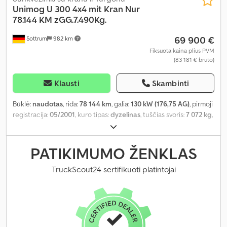
Unimog
U 300 4x4 mit Kran Nur
78.144 KM zGG.7.490Kg.
69 900 €
Sottrum
982 km
Fiksuota kaina plius PVM
(83 181 € bruto)
Klausti
Skambinti
Būklė:
naudotas
, rida:
78 144 km
, galia:
130 kW (176,75 AG)
, pirmoji
registracija:
05/2001
, kuro tipas:
dyzelinas
, tuščias svoris:
7 072 kg
,
didžiausias leistinas svoris:
418 kg
, bendras svoris:
7 490 kg
, ašių
konfigūracija:
4x4
, ratų bazė:
3 000 mm
, stabdžiai:
variklio
stabdymas
, vairuotojo kabina:
kitas
, pavaros tipas:
kitas
, emisijos
PATIKIMUMO ŽENKLAS
klasė:
Euro 4
, sėdimų vietų skaičius:
2
, krovimo vietos ilgis:
1 800
mm
, krovinių skyriaus plotis:
2 200 mm
, krovos erdvės aukštis:
400
TruckScout24 sertifikuoti platintojai
mm
, Įranga:
diferencialo užraktas, kabina, kranas, oro
kondicionavimas, visų varančiųjų ratų pavara
,