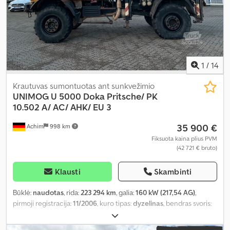
Įranga:
ABS, AdBlue, Bluetooth, Tachografas, USB jungtis,
autonominis šildytuvas, borto kompiuteris, centrinis užraktas,
diferencialo užraktas, elektrinis langų reguliavimas, galinis
keltuvas, kalno įkalnės asistentas, kranas, kruizo kontrolė, oro
kondicionavimas, papildomi žibintai, pilna techninės priežiūros
istorija, priekabos jungtis, priešrūkiniai žibintai, retarderis,
1
/
14
suodžių filtras, sėdynės šildytuvas, vairo stiprintuvas
,
Krautuvas sumontuotas ant sunkvežimio
UNIMOG
U 5000 Doka Pritsche/ PK
10.502 A/ AC/ AHK/ EU 3
35 900 €
Achim
998 km
Fiksuota kaina plius PVM
(42 721 € bruto)
Klausti
Skambinti
Būklė:
naudotas
, rida:
223 294 km
, galia:
160 kW (217,54 AG)
,
pirmoji registracija:
11/2006
, kuro tipas:
dyzelinas
, bendras svoris:
11 990 kg
, ašių konfigūracija:
2 ašys
, spalva:
geltonas
, pavaros
tipas:
pusiau automatinis
, emisijos klasė:
Euro 3
, Įranga:
ABS,