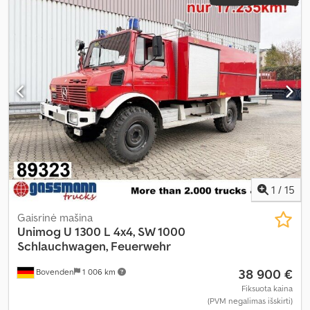
1
/
15
Gaisrinė mašina
Unimog
U 1300 L 4x4, SW 1000
Schlauchwagen, Feuerwehr
38 900 €
Bovenden
1 006 km
Fiksuota kaina
(PVM negalimas išskirti)