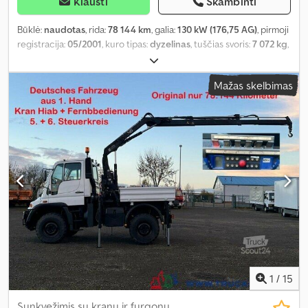
Klausti
Skambinti
Būklė:
naudotas
, rida:
78 144 km
, galia:
130 kW (176,75 AG)
, pirmoji
registracija:
05/2001
, kuro tipas:
dyzelinas
, tuščias svoris:
7 072 kg
,
didžiausias leistinas svoris:
418 kg
, bendras svoris:
8 600 kg
, ašių
konfigūracija:
4x4
, ratų bazė:
3 000 mm
, stabdžiai:
variklio
Mažas skelbimas
stabdymas
, vairuotojo kabina:
kitas
, pavaros tipas:
kitas
, emisijos
klasė:
Euro 4
, sėdimų vietų skaičius:
2
, krovimo vietos ilgis:
1 800
mm
, krovinių skyriaus plotis:
2 200 mm
, krovos erdvės aukštis:
400
mm
, Įranga:
diferencialo užraktas, kabina, kranas, oro
kondicionavimas, visų varančiųjų ratų pavara
,
1
/
15
Sunkvežimis su kranu ir furgonu