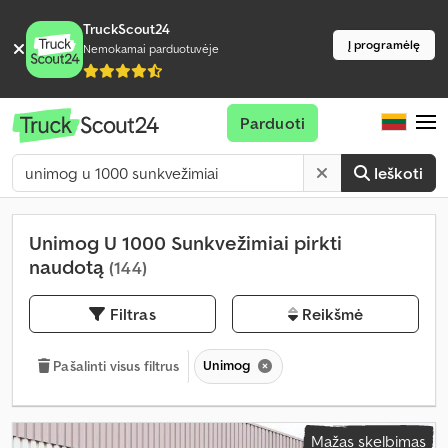
TruckScout24
Į programėlę
Nemokamai parduotuvėje
Parduoti
Ieškoti
Unimog U 1000 Sunkvežimiai pirkti
naudotą
(144)
Filtras
Reikšmė
Unimog
Pašalinti visus filtrus
Mažas skelbimas