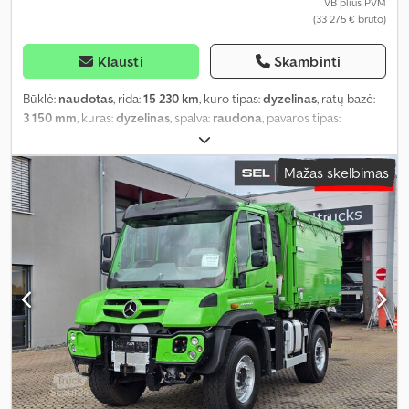
VB plius PVM
(33 275 € bruto)
Klausti
Skambinti
Būklė:
naudotas
, rida:
15 230 km
, kuro tipas:
dyzelinas
, ratų bazė:
3 150 mm
, kuras:
dyzelinas
, spalva:
raudona
, pavaros tipas:
mechaninis
, pavarų skaičius:
8
, Gamybos metai:
1989
,
Mažas skelbimas