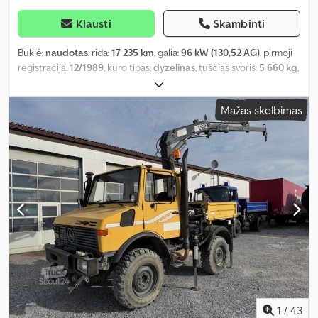
Klausti
Skambinti
Būklė:
naudotas
, rida:
17 235 km
, galia:
96 kW (130,52 AG)
, pirmoji
registracija:
12/1989
, kuro tipas:
dyzelinas
, tuščias svoris:
5 660 kg
,
didžiausias leistinas svoris:
2 340 kg
, bendras svoris:
8 000 kg
,
padangos dydis:
12.5-20
, ašių konfigūracija:
4x4
, ratų bazė:
3 700
Mažas skelbimas
mm
, kita apžiūra (TÜV):
06/2026
, stabdžiai:
variklio stabdymas
,
spalva:
raudona
, vairuotojo kabina:
dieninė kabina
, pavaros tipas:
mechaninis
, emisijos klasė:
nėra
, pakaba:
plienas
, sėdimų vietų
skaičius:
3
, Įranga:
diferencialo užraktas, kabina, papildomi
žibintai, vairo stiprintuvas, visų varančiųjų ratų pavara
,
1
/
43