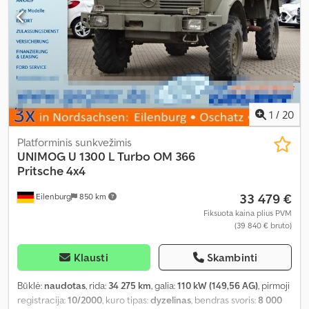
1
/
20
Platforminis sunkvežimis
UNIMOG
U 1300 L Turbo OM 366
Pritsche 4x4
33 479 €
Eilenburg
850 km
Fiksuota kaina plius PVM
(39 840 € bruto)
Klausti
Skambinti
Būklė:
naudotas
, rida:
34 275 km
, galia:
110 kW (149,56 AG)
, pirmoji
registracija:
10/2000
, kuro tipas:
dyzelinas
, bendras svoris:
8 000