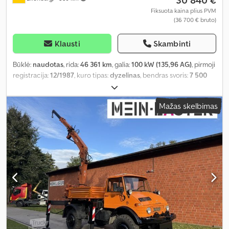
30 840 €
Fiksuota kaina plius PVM
(36 700 € bruto)
Klausti
Skambinti
Būklė:
naudotas
, rida:
46 361 km
, galia:
100 kW (135,96 AG)
, pirmoji
registracija:
12/1987
, kuro tipas:
dyzelinas
, bendras svoris:
7 500
kg
, spalva:
žalia
, pavaros tipas:
mechaninis
, sėdimų vietų skaičius:
3
, bendras ilgis:
5 735 mm
, bendras plotis:
2 345 mm
, bendras
Mažas skelbimas
aukštis:
3 010 mm
, Įranga:
visų varančiųjų ratų pavara
,