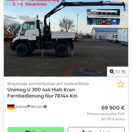
plienas
, sėdimų vietų skaičius:
3
, krovimo vietos ilgis:
1 450 mm
,
krovinių skyriaus plotis:
1 850 mm
, krovos erdvės aukštis:
400 mm
,
Įranga:
ABS, diferencialo užraktas, kabina, kranas, priekabos
jungtis, vairo stiprintuvas, visų varančiųjų ratų pavara
,
1
/
15
Krautuvas sumontuotas ant sunkvežimio
Unimog
U 300 4x4 Hiab Kran
Fernbedienung Nur 78.144 Km
69 900 €
Sottrum
982 km
Fiksuota kaina plius PVM
(83 181 € bruto)