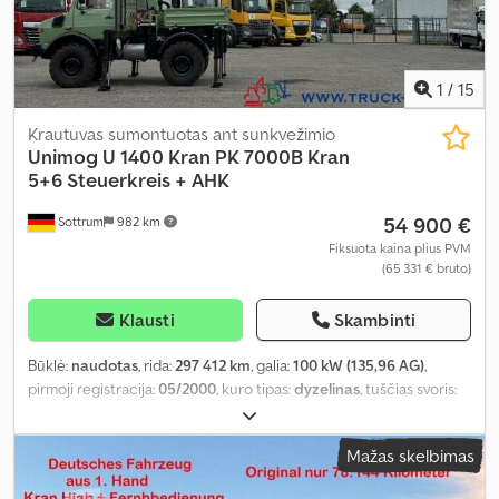
1
/
15
Krautuvas sumontuotas ant sunkvežimio
Unimog
U 1400 Kran PK 7000B Kran
5+6 Steuerkreis + AHK
54 900 €
Sottrum
982 km
Fiksuota kaina plius PVM
(65 331 € bruto)
Klausti
Skambinti
Būklė:
naudotas
, rida:
297 412 km
, galia:
100 kW (135,96 AG)
,
pirmoji registracija:
05/2000
, kuro tipas:
dyzelinas
, tuščias svoris:
6 300 kg
, didžiausias leistinas svoris:
1 200 kg
, bendras svoris:
7 500 kg
, ašių konfigūracija:
4x4
, ratų bazė:
2 600 mm
, stabdžiai:
Mažas skelbimas
variklio stabdymas
, spalva:
žalia
, vairuotojo kabina:
dieninė
kabina
, pavaros tipas:
mechaninis
, emisijos klasė:
nėra
, pakaba: