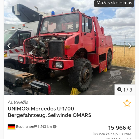
Mažas skelbimas
autonominis šildytuvas, kranas, oro kondicionavimas, patyrė
avariją, visų varančiųjų ratų pavara
,
1
/
8
Autovežis
UNIMOG
Mercedes U-1700
Bergefahrzeug, Seilwinde OMARS
15 966 €
Euskirchen
1 243 km
Fiksuota kaina plius PVM