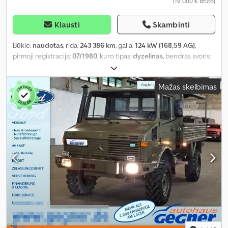
(19 000 € bruto)
Klausti
Skambinti
Būklė:
naudotas
, rida:
243 386 km
, galia:
124 kW (168,59 AG)
,
pirmoji registracija:
07/1980
, kuro tipas:
dyzelinas
, bendras svoris:
10 600 kg
, ašių konfigūracija:
2 ašys
, spalva:
raudona
, pavaros
tipas:
mechaninis
, Įranga:
patyrė avariją
,
Mažas skelbimas