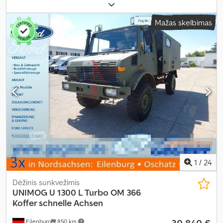
10 650 h
, priekinės padangos dydis:
12.5R20
, galinės padangos
dydis:
12.5R20
, maksimalus greitis:
60 km/h
, Įranga:
borto
Mažas skelbimas
kompiuteris, kabina, oro kondicionavimas, papildomi žibintai,
priekinis galios nuėmimo velenas, suspausto oro stabdys, visų
varančiųjų ratų pavara
,
1
/
24
Dėžinis sunkvežimis
UNIMOG
U 1300 L Turbo OM 366
Koffer schnelle Achsen
Eilenburg
850 km