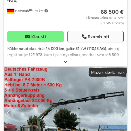
68 500 €
Hammah
955 km
Fiksuota kaina plius PVM
(81 515 € bruto)
Klausti
Skambinti
Būklė:
naudotas
, rida:
14 000 km
, galia:
81 kW (110,13 AG)
, pirmoji
registracija:
12/1978
, kuro tipas:
dyzelinas
, bendras svoris:
6 500
kg
, spalva:
žalia
, pavaros tipas:
mechaninis
, Gamybos metai:
1978
,
Įranga:
priekabos jungtis, visų varančiųjų ratų pavara
,
Mažas skelbimas