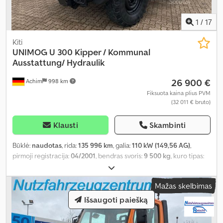
1
/
17
Kiti
UNIMOG
U 300 Kipper / Kommunal
Ausstattung/ Hydraulik
26 900 €
Achim
998 km
Fiksuota kaina plius PVM
(32 011 € bruto)
Klausti
Skambinti
Būklė:
naudotas
, rida:
135 996 km
, galia:
110 kW (149,56 AG)
,
pirmoji registracija:
04/2001
, bendras svoris:
9 500 kg
, kuro tipas:
dyzelinas
, spalva:
oranžinė
, ašių konfigūracija:
2 ašys
, pavaros
tipas:
mechaninis
, emisijos klasė:
Euro 3
, Gamybos metai:
2000
,
Mažas skelbimas
Įranga:
ABS, oro kondicionavimas, visų varančiųjų ratų pavara
,
Išsaugoti paiešką