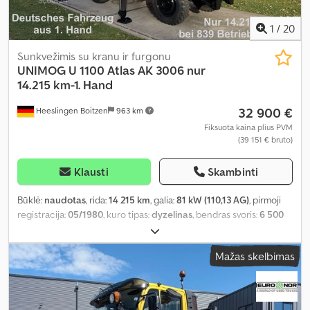
1
/
20
Sunkvežimis su kranu ir furgonu
UNIMOG
U 1100 Atlas AK 3006 nur
14.215 km-1. Hand
32 900 €
Heeslingen Boitzen
963 km
Fiksuota kaina plius PVM
(39 151 € bruto)
Klausti
Skambinti
Būklė:
naudotas
, rida:
14 215 km
, galia:
81 kW (110,13 AG)
, pirmoji
registracija:
05/1980
, kuro tipas:
dyzelinas
, bendras svoris:
6 500
kg
, pavaros tipas:
mechaninis
, sėdimų vietų skaičius:
2
, Gamybos
metai:
1980
, Įranga:
kranas, visų varančiųjų ratų pavara
,
Mažas skelbimas