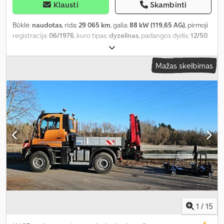
Klausti
Skambinti
Būklė:
naudotas
, rida:
29 065 km
, galia:
88 kW (119,65 AG)
, pirmoji
registracija:
06/1976
, kuro tipas:
dyzelinas
, padangos dydis:
12/50
R20
, ašių konfigūracija:
4x4
, ratų bazė:
3 500 mm
, kuras:
dyzelinas
,
spalva:
raudona
, vairuotojo kabina:
dieninė kabina
, pavaros tipas:
Mažas skelbimas
mechaninis
, pavarų skaičius:
6
, Gamybos metai:
1976
, Įranga:
priekabos jungtis, vairo stiprintuvas
,
1
/
15