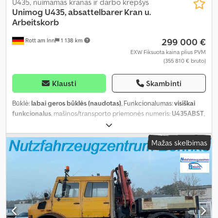
U435, nuimamas kranas ir darbo krepšys
Unimog
U435, absattelbarer Kran u.
Arbeitskorb
299 000 €
Rott am Inn
1 138 km
EXW Fiksuota kaina plius PVM
(355 810 € bruto)
Klausti
Skambinti
Būklė:
labai geros būklės (naudotas)
, Funkcionalumas:
visiškai
funkcionalus
, mašinos/transporto priemonės numeris:
U435ABST
,
rida:
18 000 km
, galia:
258,9 kW (352,01 AG)
, pirmoji registracija:
08/2022
, kuro tipas:
dyzelinas
, bendras svoris:
14 000 kg
,
Mažas skelbimas
padangos dydis:
385/65 R22,5'
, ratų bazė:
3 150 mm
, kita apžiūra
(TÜV):
02/2027
, kuras:
dyzelinas
, kuro bako talpa:
250 l
, spalva:
eismo oranžinė
, vairuotojo kabina:
dieninė kabina
, pavaros tipas:
automatinis
, pavarų skaičius:
8
, pakaba:
kitas
, sėdimų vietų
skaičius:
2
, bendras aukštis:
2 900 mm
, leistina ašies apkrova (ašis
1):
7 000 kg
, leistina ašies apkrova (ašis 2):
8 000 kg
, krovimo vietos
ilgis:
2 385 mm
, krovinių skyriaus plotis:
2 075 mm
, krovos erdvės
aukštis:
400 mm
, Gamybos metai:
2022
, veikimo valandos:
575 h
,