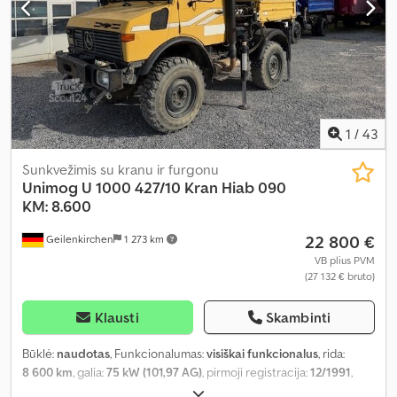
1
/
43
Sunkvežimis su kranu ir furgonu
Unimog
U 1000 427/10 Kran Hiab 090
KM: 8.600
22 800 €
Geilenkirchen
1 273 km
VB plius PVM
(27 132 € bruto)
Klausti
Skambinti
Būklė:
naudotas
, Funkcionalumas:
visiškai funkcionalus
, rida:
8 600 km
, galia:
75 kW (101,97 AG)
, pirmoji registracija:
12/1991
,
didžiausias leistinas svoris:
7 500 kg
, bendras svoris:
7 500 kg
, ašių