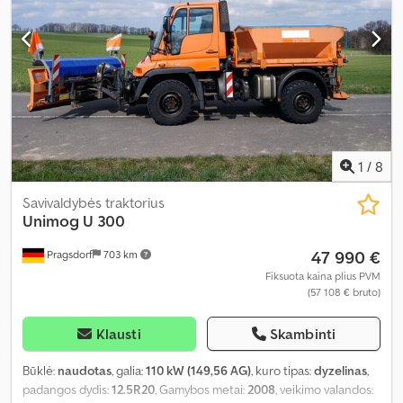
1
/
8
Savivaldybės traktorius
Unimog
U 300
47 990 €
Pragsdorf
703 km
Fiksuota kaina plius PVM
(57 108 € bruto)
Klausti
Skambinti
Būklė:
naudotas
, galia:
110 kW (149,56 AG)
, kuro tipas:
dyzelinas
,
padangos dydis:
12.5R20
, Gamybos metai:
2008
, veikimo valandos: