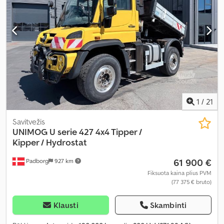
1
/
21
Savitvežis
UNIMOG
U serie 427 4x4 Tipper /
Kipper / Hydrostat
61 900 €
Padborg
927 km
Fiksuota kaina plius PVM
(77 375 € bruto)
Klausti
Skambinti