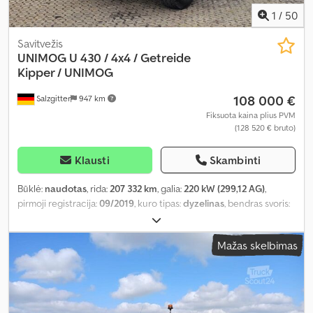
1
/
50
Savitvežis
UNIMOG
U 430 / 4x4 / Getreide
Kipper / UNIMOG
108 000 €
Salzgitter
947 km
Fiksuota kaina plius PVM
(128 520 € bruto)
Klausti
Skambinti
Būklė:
naudotas
, rida:
207 332 km
, galia:
220 kW (299,12 AG)
,
pirmoji registracija:
09/2019
, kuro tipas:
dyzelinas
, bendras svoris:
14 000 kg
, ašių konfigūracija:
2 ašys
, spalva:
žalia
, pavaros tipas:
automatinis
, Įranga:
oro kondicionavimas
,
Mažas skelbimas