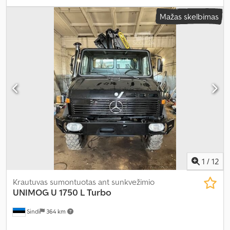
konfigūracija:
4x4
, kuras:
dyzelinas
, spalva:
geltonas
, pavaros tipas:
Mažas skelbimas
mechaninis
, Įranga:
ABS, diferencialo užraktas, kranas,
priekabos jungtis, sunkvežimio registracija, vairo stiprintuvas
,
1
/
12
Krautuvas sumontuotas ant sunkvežimio
UNIMOG
U 1750 L Turbo
Sindi
364 km