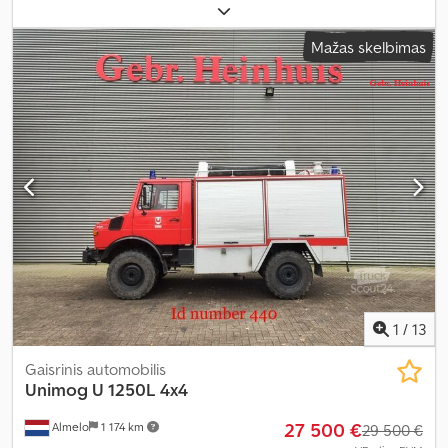
kg
, spalva:
žalia
, pavaros tipas:
mechaninis
, emisijos klasė:
euro2
,
sėdimų vietų skaičius:
3
, Gamybos metai:
2000
, Įranga:
visų
Mažas skelbimas
varančiųjų ratų pavara
,
1
/
13
Gaisrinis automobilis
Unimog
U 1250L 4x4
27 500 €
Almelo
1 174 km
29 500 €