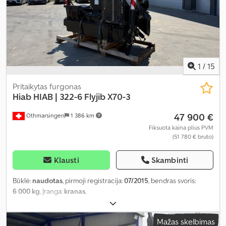
1
/
15
Pritaikytas furgonas
Hiab
HIAB | 322-6 Flyjib X70-3
47 900 €
Othmarsingen
1 386 km
Fiksuota kaina plius PVM
(51 780 € bruto)
Klausti
Skambinti
Būklė:
naudotas
, pirmoji registracija:
07/2015
, bendras svoris:
6 000 kg
, Įranga:
kranas
,
Mažas skelbimas