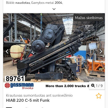
Būklė:
naudotas
, Gamybos metai:
2004
,
Mažas skelbimas
1
/
9
Krautuvas sumontuotas ant sunkvežimio
HIAB
220 C-5 mit Funk