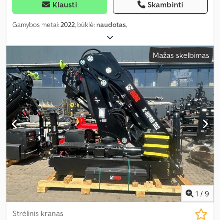
Klausti
Skambinti
Gamybos metai:
2022
, būklė:
naudotas
,
Mažas skelbimas
1
/
9
Strėlinis kranas