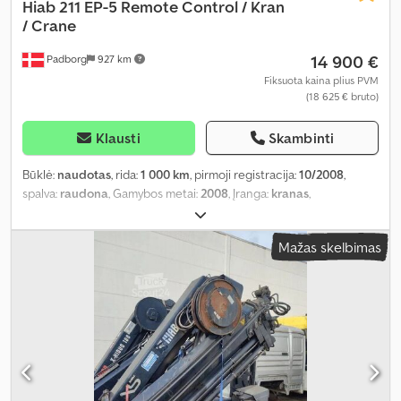
Hiab
211 EP-5 Remote Control / Kran
/ Crane
14 900 €
Padborg
927 km
Fiksuota kaina plius PVM
(18 625 € bruto)
Klausti
Skambinti
Būklė:
naudotas
, rida:
1 000 km
, pirmoji registracija:
10/2008
,
spalva:
raudona
, Gamybos metai:
2008
, Įranga:
kranas
,
Mažas skelbimas