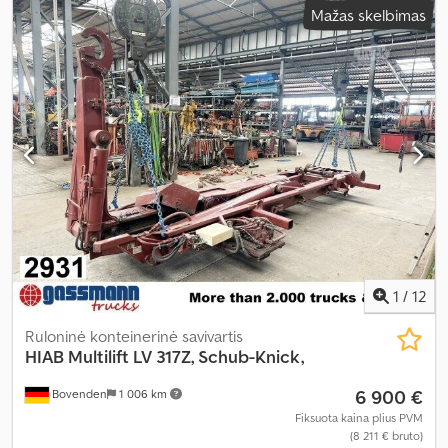
Mažas skelbimas
1
/
12
Ruloninė konteinerinė savivartis
HIAB
Multilift LV 317Z, Schub-Knick,
6 900 €
Bovenden
1 006 km
Fiksuota kaina plius PVM
(8 211 € bruto)