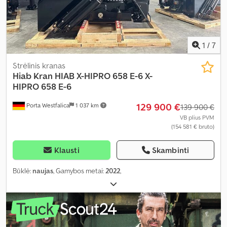
1
/
7
Strėlinis kranas
Hiab
Kran HIAB X-HIPRO 658 E-6 X-
HIPRO 658 E-6
129 900 €
Porta Westfalica
1 037 km
139 900 €
VB plius PVM
(154 581 € bruto)
Klausti
Skambinti
Būklė:
naujas
, Gamybos metai:
2022
,