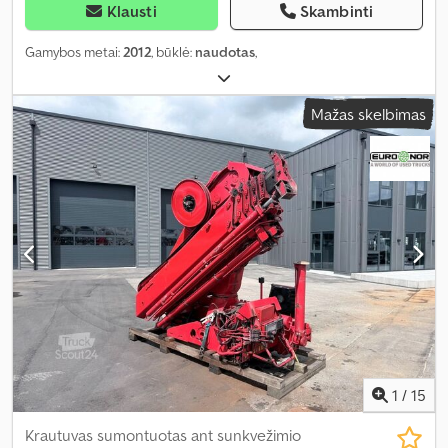
Klausti
Skambinti
Gamybos metai:
2012
, būklė:
naudotas
,
Mažas skelbimas
1
/
15
Krautuvas sumontuotas ant sunkvežimio