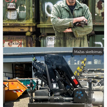
Kas mėnesį daugiau nei 140 000 pirkimo
užklausų
Mažas skelbimas
Pasirinkite prekybininko paketą