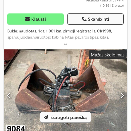
Fiksuota kaina plius PVM
(10 591 € bruto)
Klausti
Skambinti
Būklė:
naudotas
, rida:
1 001 km
, pirmoji registracija:
01/1998
,
spalva:
juodas
, vairuotojo kabina:
kitas
, pavaros tipas:
kitas
,
Gamybos metai:
1998
, Įranga:
kranas
,
Mažas skelbimas
Išsaugoti paiešką