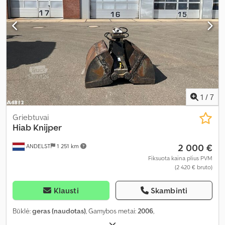
1
/
7
Griebtuvai
Hiab Knijper
2 000 €
ANDELST
1 251 km
Fiksuota kaina plius PVM
(2 420 € bruto)
Klausti
Skambinti
Būklė:
geras (naudotas)
, Gamybos metai:
2006
,