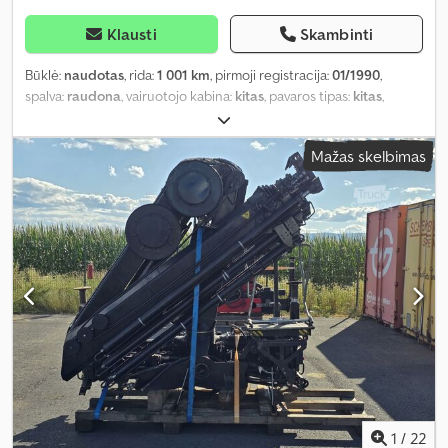
Klausti
Skambinti
Būklė:
naudotas
, rida:
1 001 km
, pirmoji registracija:
01/1990
,
spalva:
raudona
, vairuotojo kabina:
kitas
, pavaros tipas:
kitas
,
Gamybos metai:
1990
,
Mažas skelbimas
1
/
22