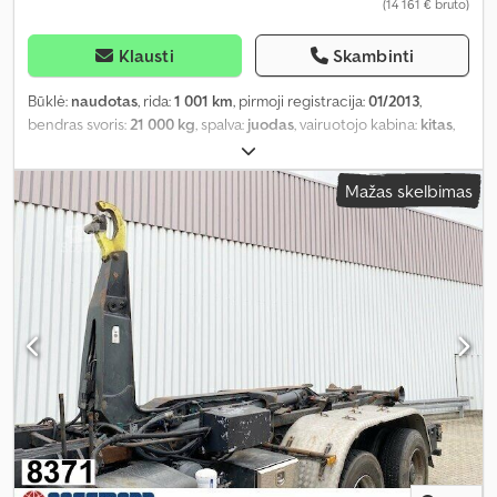
(14 161 € bruto)
Klausti
Skambinti
Būklė:
naudotas
, rida:
1 001 km
, pirmoji registracija:
01/2013
,
bendras svoris:
21 000 kg
, spalva:
juodas
, vairuotojo kabina:
kitas
,
pavaros tipas:
kitas
, Gamybos metai:
2013
,
Mažas skelbimas