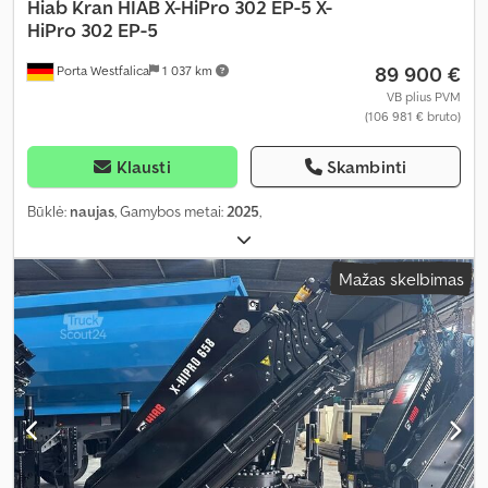
Hiab
Kran HIAB X-HiPro 302 EP-5 X-
HiPro 302 EP-5
89 900 €
Porta Westfalica
1 037 km
VB plius PVM
(106 981 € bruto)
Klausti
Skambinti
Būklė:
naujas
, Gamybos metai:
2025
,
Mažas skelbimas