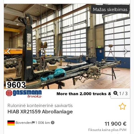
Mažas skelbimas
1
/
3
Ruloninė konteinerinė savivartis
HIAB
XR21S59 Abrollanlage
11 900 €
Bovenden
1 006 km
Fiksuota kaina plius PVM