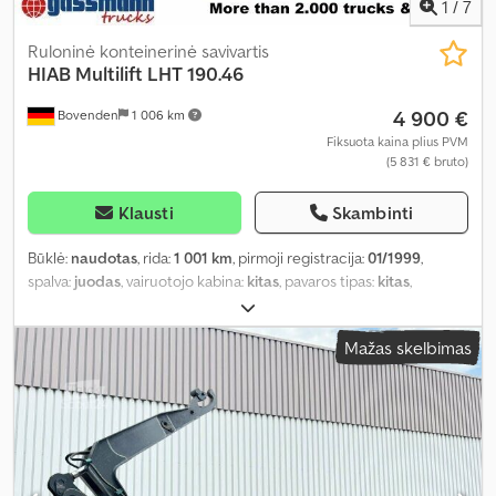
1
/
7
Ruloninė konteinerinė savivartis
HIAB
Multilift LHT 190.46
4 900 €
Bovenden
1 006 km
Fiksuota kaina plius PVM
(5 831 € bruto)
Klausti
Skambinti
Būklė:
naudotas
, rida:
1 001 km
, pirmoji registracija:
01/1999
,
spalva:
juodas
, vairuotojo kabina:
kitas
, pavaros tipas:
kitas
,
Gamybos metai:
1999
,
Mažas skelbimas