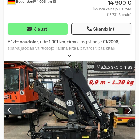
14 900 €
Bovenden
1 006 km
Fiksuota kaina plius PVM
(17 731 € bruto)
Klausti
Skambinti
Būklė:
naudotas
, rida:
1 001 km
, pirmoji registracija:
01/2006
,
spalva:
juodas
, vairuotojo kabina:
kitas
, pavaros tipas:
kitas
,
Gamybos metai:
2006
, Įranga:
centrinis užraktas, kranas
,
Mažas skelbimas