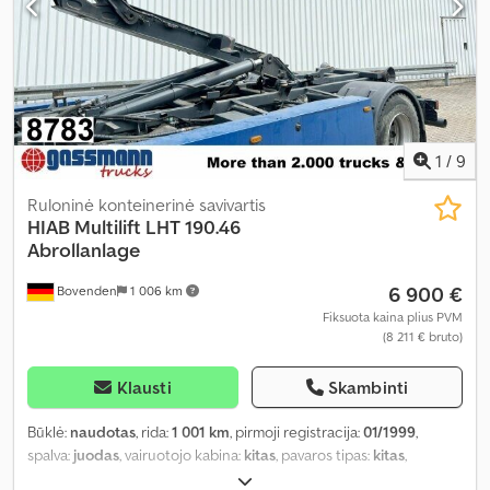
1
/
9
Ruloninė konteinerinė savivartis
HIAB
Multilift LHT 190.46
Abrollanlage
6 900 €
Bovenden
1 006 km
Fiksuota kaina plius PVM
(8 211 € bruto)
Klausti
Skambinti
Būklė:
naudotas
, rida:
1 001 km
, pirmoji registracija:
01/1999
,
spalva:
juodas
, vairuotojo kabina:
kitas
, pavaros tipas:
kitas
,
Gamybos metai:
1999
,