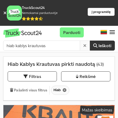
TruckScout24
Į programėlę
Nemokamai parduotuvėje
Parduoti
Ieškoti
Hiab Kablys Krautuvas pirkti naudotą
(43)
Filtras
Reikšmė
Hiab
Pašalinti visus filtrus
Mažas skelbimas