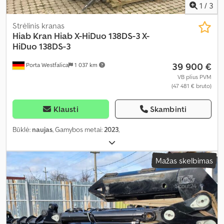
1
/
3
Strėlinis kranas
Hiab
Kran Hiab X-HiDuo 138DS-3 X-
HiDuo 138DS-3
39 900 €
Porta Westfalica
1 037 km
VB plius PVM
(47 481 € bruto)
Klausti
Skambinti
Būklė:
naujas
, Gamybos metai:
2023
,
Mažas skelbimas