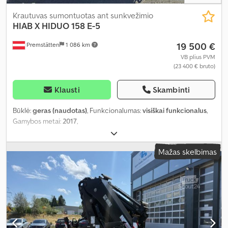
Krautuvas sumontuotas ant sunkvežimio
HIAB
X HIDUO 158 E-5
19 500 €
Premstätten
1 086 km
VB plius PVM
(23 400 € bruto)
Klausti
Skambinti
Būklė:
geras (naudotas)
, Funkcionalumas:
visiškai funkcionalus
,
Gamybos metai:
2017
,
Mažas skelbimas