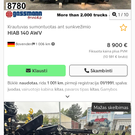
1
/
10
Krautuvas sumontuotas ant sunkvežimio
HIAB
140 AWV
8 900 €
Bovenden
1 006 km
Fiksuota kaina plius PVM
(10 591 € bruto)
Klausti
Skambinti
Būklė:
naudotas
, rida:
1 001 km
, pirmoji registracija:
01/1991
, spalva:
juodas
, vairuotojo kabina:
kitas
, pavaros tipas:
kitas
, Gamybos
metai:
1991
, Įranga:
kranas
,
Mažas skelbimas