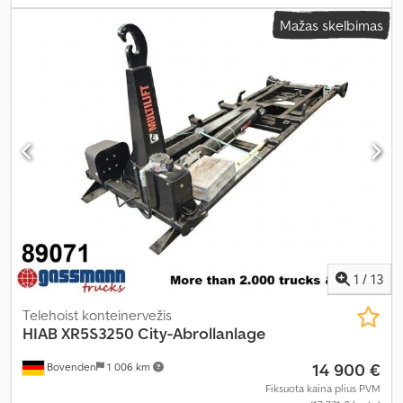
Mažas skelbimas
1
/
13
Telehoist konteinervežis
HIAB
XR5S3250 City-Abrollanlage
14 900 €
Bovenden
1 006 km
Fiksuota kaina plius PVM