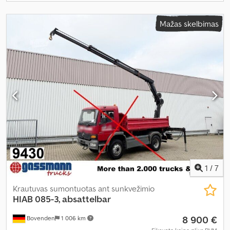
Mažas skelbimas
1
/
7
Krautuvas sumontuotas ant sunkvežimio
HIAB
085-3, absattelbar
8 900 €
Bovenden
1 006 km