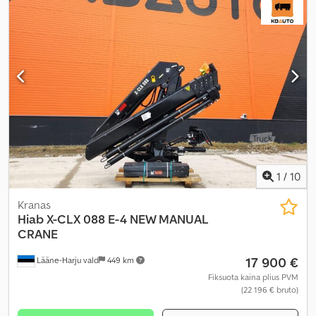
1
/
10
Kranas
Hiab
X-CLX 088 E-4 NEW MANUAL
CRANE
17 900 €
Lääne-Harju vald
449 km
Fiksuota kaina plius PVM
(22 196 € bruto)