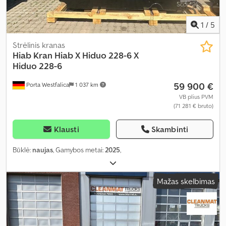
1
/
5
Strėlinis kranas
Hiab
Kran Hiab X Hiduo 228-6 X
Hiduo 228-6
59 900 €
Porta Westfalica
1 037 km
VB plius PVM
(71 281 € bruto)
Klausti
Skambinti
Būklė:
naujas
, Gamybos metai:
2025
,
Mažas skelbimas