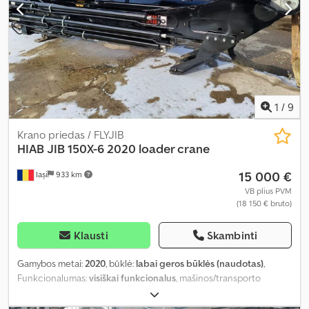
1
/
9
Krano priedas / FLYJIB
HIAB
JIB 150X-6 2020 loader crane
15 000 €
Iași
933 km
VB plius PVM
(18 150 € bruto)
Klausti
Skambinti
Gamybos metai:
2020
, būklė:
labai geros būklės (naudotas)
,
Funkcionalumas:
visiškai funkcionalus
, mašinos/transporto
priemonės numeris:
201715
,