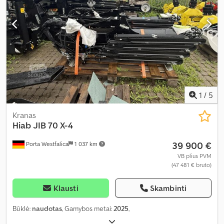
1
/
5
Kranas
Hiab
JIB 70 X-4
39 900 €
Porta Westfalica
1 037 km
VB plius PVM
(47 481 € bruto)
Klausti
Skambinti
Būklė:
naudotas
, Gamybos metai:
2025
,