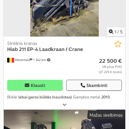
1
/
5
Strėlinis kranas
Hiab
211 EP-4 Laadkraan / Crane
22 500 €
Herentals
1 342 km
VB plius PVM
(27 225 € bruto)
Klausti
Skambinti
Būklė:
labai geros būklės (naudotas)
, Gamybos metai:
2010
,
Mažas skelbimas