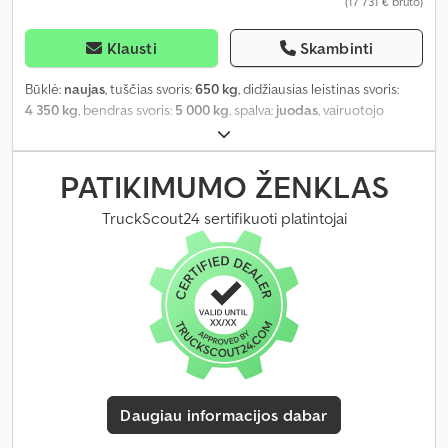
(17 731 € bruto)
Klausti
Skambinti
Būklė:
naujas
, tuščias svoris:
650 kg
, didžiausias leistinas svoris:
4 350 kg
, bendras svoris:
5 000 kg
, spalva:
juodas
, vairuotojo
kabina:
kitas
, pavaros tipas:
kitas
, krovimo vietos ilgis:
4 000 mm
,
Gamybos metai:
2023
,
PATIKIMUMO ŽENKLAS
TruckScout24 sertifikuoti platintojai
Daugiau informacijos dabar