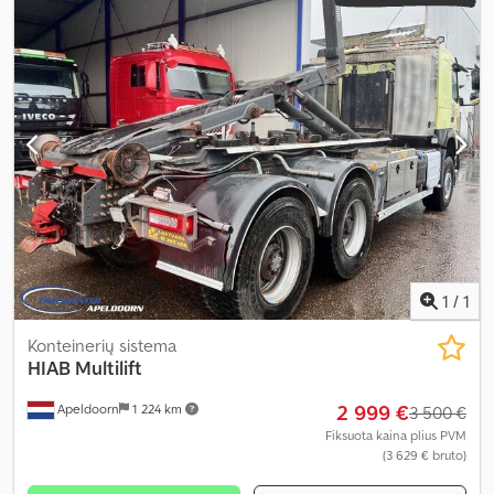
1
/
1
Konteinerių sistema
HIAB
Multilift
2 999 €
Apeldoorn
1 224 km
3 500 €
Fiksuota kaina plius PVM
(3 629 € bruto)