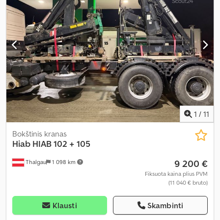
1
/
11
Bokštinis kranas
Hiab
HIAB 102 + 105
9 200 €
Thalgau
1 098 km
Fiksuota kaina plius PVM
(11 040 € bruto)
Klausti
Skambinti