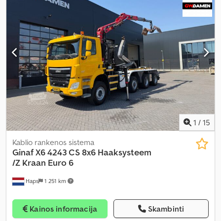
padangos dydis:
385/65R22.5
, galinės padangos dydis:
295/80R22.5
, Įranga:
ABS, diferencialo užraktas, kabina, kranas,
papildomi žibintai, vairo stiprintuvas
,
1
/
15
Kablio rankenos sistema
Ginaf
X6 4243 CS 8x6 Haaksysteem
/Z Kraan Euro 6
Haps
1 251 km
Kainos informacija
Skambinti