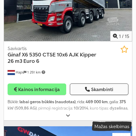
1
/
15
Savivartis
Ginaf
X6 5350 CTSE 10x6 AJK Kipper
26 m3 Euro 6
Haps
1 251 km
Kainos informacija
Skambinti
Būklė:
labai geros būklės (naudotas)
, rida:
469 000 km
, galia:
375
kW (509,86 AG)
, pirmoji registracija:
10/2014
, kuro tipas:
dyzelinas
,
ratų bazė:
7 510 mm
, kuras:
dyzelinas
, stabdžiai:
variklio
stabdymas
, vairuotojo kabina:
dieninė kabina
, pavaros tipas:
Mažas skelbimas
automatinis
, pavarų skaičius:
12
, emisijos klasė:
Euro 6
, sėdimų
vietų skaičius:
2
, bendras ilgis:
10 350 mm
, bendras plotis:
2 550