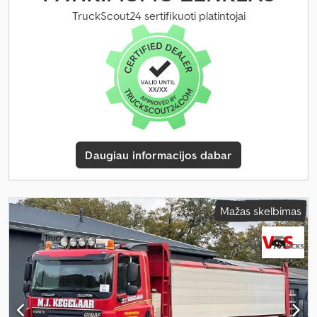
metai:
2008
, Įranga:
kranas
,
TruckScout24 sertifikuoti platintojai
Daugiau informacijos dabar
Mažas skelbimas