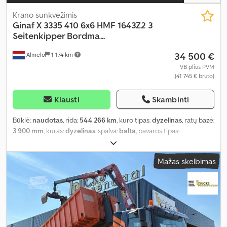
Krano sunkvežimis
Ginaf
X 3335 410 6x6 HMF 1643Z2 3
Seitenkipper Bordma...
34 500 €
Almelo
1 174 km
VB plius PVM
(41 745 € bruto)
Klausti
Skambinti
Būklė:
naudotas
, rida:
544 266 km
, kuro tipas:
dyzelinas
, ratų bazė:
3 900 mm
, kuras:
dyzelinas
, spalva:
balta
, pavaros tipas:
automatinis
, emisijos klasė:
Euro 5
, Gamybos metai:
2012
, Įranga:
AdBlue
,
Mažas skelbimas