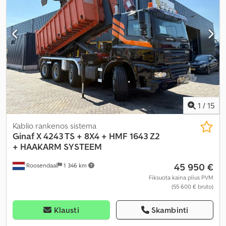
mm
, Gamybos metai:
2015
, Įranga:
ABS, autonominis šildytuvas,
kruizo kontrolė, oro kondicionavimas
,
1
/
15
Kablio rankenos sistema
Ginaf
X 4243 TS + 8X4 + HMF 1643 Z2
+ HAAKARM SYSTEEM
45 950 €
Roosendaal
1 346 km
Fiksuota kaina plius PVM
(55 600 € bruto)
Klausti
Skambinti