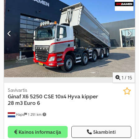
mm
, leistina ašies apkrova (ašis 1):
9 000 kg
, leistina ašies apkrova
(ašis 2):
9 000 kg
, leistina ašies apkrova (ašis 3):
11 500 kg
, Gamybos
metai:
2014
, Įranga:
ABS, Bluetooth, centrinis užraktas, elektrinis
langų reguliavimas, elektriškai reguliuojamas veidrodis,
navigacijos sistema, oro kondicionavimas, priekabos jungtis,
priešrūkiniai žibintai
,
1
/
15
Savivartis
Ginaf
X6 5250 CSE 10x4 Hyva kipper
28 m3 Euro 6
Haps
1 251 km
Kainos informacija
Skambinti