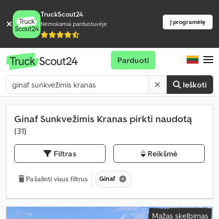
TruckScout24
Į programėlę
Nemokamai parduotuvėje
Parduoti
Ieškoti
Ginaf Sunkvežimis Kranas pirkti naudotą
(31)
Filtras
Reikšmė
Ginaf
Pašalinti visus filtrus
Mažas skelbimas