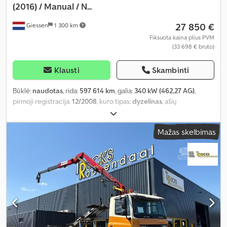
(2016) / Manual / N...
27 850 €
Giessen
1 300 km
Fiksuota kaina plius PVM
(33 698 € bruto)
Klausti
Skambinti
Būklė:
naudotas
, rida:
597 614 km
, galia:
340 kW (462,27 AG)
,
pirmoji registracija:
12/2008
, kuro tipas:
dyzelinas
, ašių
konfigūracija:
8x4
, ratų bazė:
6 100 mm
, kuras:
dyzelinas
, spalva:
kitas
, vairuotojo kabina:
dieninė kabina
, pavaros tipas:
Mažas skelbimas
mechaninis
, emisijos klasė:
Euro 5
, sėdimų vietų skaičius:
2
,
bendras ilgis:
8 600 mm
, bendras plotis:
2 500 mm
, leistina ašies
apkrova (ašis 1):
9 000 kg
, leistina ašies apkrova (ašis 2):
9 000 kg
,
leistina ašies apkrova (ašis 3):
11 500 kg
, Gamybos metai:
2008
,