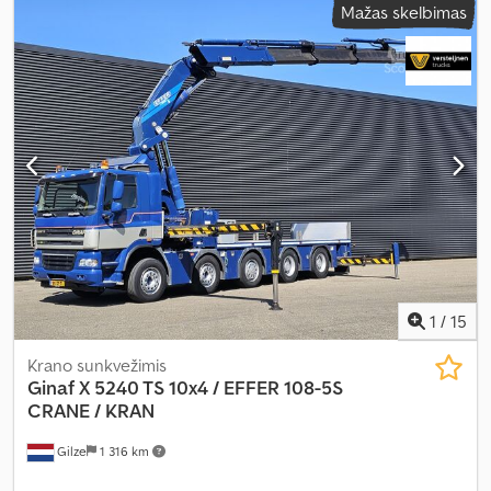
Mažas skelbimas
mechaninis
, emisijos klasė:
Euro 5
, sėdimų vietų skaičius:
2
,
bendras ilgis:
8 820 mm
, bendras plotis:
2 550 mm
, Gamybos
metai:
2008
, Įranga:
kranas
,
1
/
15
Krano sunkvežimis
Ginaf
X 5240 TS 10x4 / EFFER 108-5S
CRANE / KRAN
Gilze
1 316 km