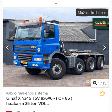
dydis:
385/65 22.5
, ašių konfigūracija:
4x4
, ratų bazė:
4 900 mm
,
kuras:
dyzelinas
, vairuotojo kabina:
dieninė kabina
, pavaros tipas:
Mažas skelbimas
mechaninis
, emisijos klasė:
Euro 5
, pakaba:
plienas-oras
, sėdimų
vietų skaičius:
2
, bendras ilgis:
7 800 mm
, bendras plotis:
2 500
mm
, bendras aukštis:
3 500 mm
, leistina ašies apkrova (ašis 1):
9 000 kg
, leistina ašies apkrova (ašis 2):
11 500 kg
, Gamybos metai:
2013
, Įranga:
ABS, EBS (Elektroninė stabdžių sistema), elektrinis
langų reguliavimas, kranas, kruizo kontrolė, oro
kondicionavimas
,
1
/
15
Kablio rankenos sistema
Ginaf
X 4345 TSV 8x6*6 - ( CF 85 )
haakarm 35 ton VDL...