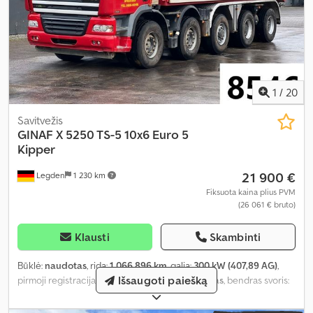
1
/
20
Savitvežis
GINAF
X 5250 TS-5 10x6 Euro 5
Kipper
21 900 €
Legden
1 230 km
Fiksuota kaina plius PVM
(26 061 € bruto)
Klausti
Skambinti
Būklė:
naudotas
, rida:
1 066 896 km
, galia:
300 kW (407,89 AG)
,
Išsaugoti paiešką
pirmoji registracija:
01/2008
, kuro tipas:
dyzelinas
, bendras svoris:
50 000 kg
, ašių konfigūracija:
3 ašys
, spalva:
raudona
, pavaros
tipas:
automatinis
, Įranga:
oro kondicionavimas
,