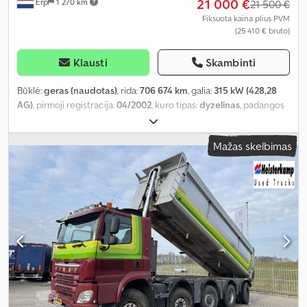
21 000 €
Erp
1 270 km
21 500 €
Fiksuota kaina plius PVM
(25 410 € bruto)
Klausti
Skambinti
Būklė:
geras (naudotas)
, rida:
706 674 km
, galia:
315 kW (428,28
AG)
, pirmoji registracija:
04/2002
, kuro tipas:
dyzelinas
, padangos
dydis:
445/75 R22.5
, ašių konfigūracija:
8x6
, ratų bazė:
6 000 mm
,
kuras:
dyzelinas
, spalva:
mėlyna
, pavaros tipas:
mechaninis
, pavarų
Mažas skelbimas
skaičius:
8
, emisijos klasė:
Euro 3
, sėdimų vietų skaičius:
2
, bendras
ilgis:
8 700 mm
, bendras plotis:
2 520 mm
, leistina ašies apkrova
(ašis 1):
11 500 kg
, leistina ašies apkrova (ašis 2):
10 000 kg
, leistina
ašies apkrova (ašis 3):
11 500 kg
, Gamybos metai:
2002
,