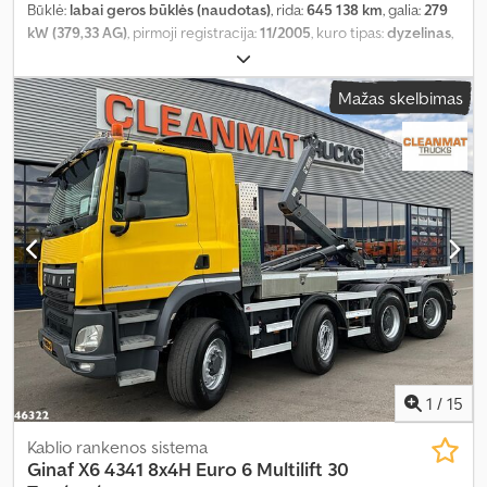
Būklė:
labai geros būklės (naudotas)
, rida:
645 138 km
, galia:
279
kW (379,33 AG)
, pirmoji registracija:
11/2005
, kuro tipas:
dyzelinas
,
ašių konfigūracija:
8x4
, ratų bazė:
6 650 mm
, kuras:
dyzelinas
,
spalva:
juodas
, vairuotojo kabina:
dieninė kabina
, pavaros tipas:
Mažas skelbimas
mechaninis
, emisijos klasė:
Euro 3
, sėdimų vietų skaičius:
2
,
bendras ilgis:
9 250 mm
, bendras plotis:
2 550 mm
, leistina ašies
apkrova (ašis 1):
10 000 kg
, leistina ašies apkrova (ašis 2):
10 000 kg
,
leistina ašies apkrova (ašis 3):
11 500 kg
, krovimo vietos ilgis:
6 150
mm
, krovinių skyriaus plotis:
2 500 mm
, krovos erdvės aukštis:
1 570 mm
, Gamybos metai:
2005
, Įranga:
ABS, centrinis užraktas,
elektrinis langų reguliavimas, elektriškai reguliuojamas
veidrodis, kranas, oro kondicionavimas, priekabos jungtis
,
1
/
15
Kablio rankenos sistema
Ginaf
X6 4341 8x4H Euro 6 Multilift 30