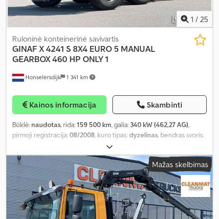
1
/
25
Ruloninė konteinerinė savivartis
GINAF
X 4241 S 8X4 EURO 5 MANUAL
GEARBOX 460 HP ONLY 1
Honselersdijk
1 341 km
Kainos informacija
Skambinti
Būklė:
naudotas
, rida:
159 500 km
, galia:
340 kW (462,27 AG)
,
pirmoji registracija:
08/2008
, kuro tipas:
dyzelinas
, bendras svoris:
44 000 kg
, ašių konfigūracija:
3 ašys
, kita apžiūra (TÜV):
09/2026
,
spalva:
mėlyna
, emisijos klasė:
Euro 5
, bendras ilgis:
9 000 mm
,
Mažas skelbimas
bendras plotis:
2 500 mm
, bendras aukštis:
3 780 mm
, Gamybos
metai:
2008
, Įranga:
ABS, elektroninė stabilumo programa (ESP),
oro kondicionavimas, suodžių filtras
,