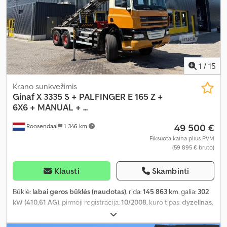
1
/
15
Krano sunkvežimis
Ginaf
X 3335 S + PALFINGER E 165 Z +
6X6 + MANUAL + ...
49 500 €
Roosendaal
1 346 km
Fiksuota kaina plius PVM
(59 895 € bruto)
Klausti
Skambinti
Būklė:
labai geros būklės (naudotas)
, rida:
145 863 km
, galia:
302
kW (410,61 AG)
, pirmoji registracija:
10/2008
, kuro tipas:
dyzelinas
,
ašių konfigūracija:
6x6
, ratų bazė:
6 200 mm
, kuras:
dyzelinas
,
spalva:
kitas
, vairuotojo kabina:
dieninė kabina
, pavaros tipas: