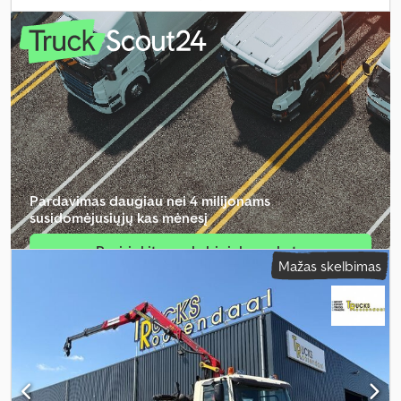
spalva:
juodas
, vairuotojo kabina:
dieninė kabina
, pavaros tipas:
mechaninis
, emisijos klasė:
Euro 3
, sėdimų vietų skaičius:
2
,
bendras ilgis:
9 250 mm
, bendras plotis:
2 550 mm
, leistina ašies
apkrova (ašis 1):
10 000 kg
, leistina ašies apkrova (ašis 2):
10 000 kg
,
leistina ašies apkrova (ašis 3):
11 500 kg
, krovimo vietos ilgis:
6 150
mm
, krovinių skyriaus plotis:
2 500 mm
, krovos erdvės aukštis:
1 570 mm
, Gamybos metai:
2005
, Įranga:
ABS, centrinis užraktas,
elektrinis langų reguliavimas, elektriškai reguliuojamas
veidrodis, kranas, oro kondicionavimas, priekabos jungtis
,
Pardavimas daugiau nei 4 milijonams
susidomėjusiųjų kas mėnesį
Pasirinkite prekybininko paketą
Mažas skelbimas
Sukurti atskirą skelbimą