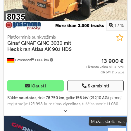
1
/
15
Platforminis sunkvežimis
Ginaf
GINAF GINC 3030 mit
Heckkran Atlas AK 90.1 HDS
13 900 €
Bovenden
1 006 km
Fiksuota kaina plius PVM
(16 541 € bruto)
Klausti
Skambinti
Būklė:
naudotas
, rida:
76 750 km
, galia:
156 kW (212,10 AG)
, pirmoji
registracija:
12/1998
, kuro tipas:
dyzelinas
, tuščias svoris:
11 080
kg
, didžiausias leistinas svoris:
9 420 kg
, bendras svoris:
20 500 kg
,
padangos dydis:
385/65R22.5
, ašių konfigūracija:
4x2
, ratų bazė:
Mažas skelbimas
3 580 mm
, spalva:
oranžinė
, vairuotojo kabina:
dieninė kabina
,
pavaros tipas:
automatinis
, sėdimų vietų skaičius:
3
, priekinės