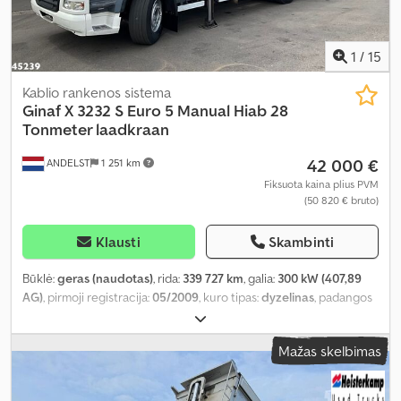
1
/
15
Kablio rankenos sistema
Ginaf
X 3232 S Euro 5 Manual Hiab 28
Tonmeter laadkraan
42 000 €
ANDELST
1 251 km
Fiksuota kaina plius PVM
(50 820 € bruto)
Klausti
Skambinti
Būklė:
geras (naudotas)
, rida:
339 727 km
, galia:
300 kW (407,89
AG)
, pirmoji registracija:
05/2009
, kuro tipas:
dyzelinas
, padangos
dydis:
385/65 22.5
, ašių konfigūracija:
6x4
, ratų bazė:
4 800 mm
,
kuras:
dyzelinas
, vairuotojo kabina:
dieninė kabina
, pavaros tipas:
Mažas skelbimas
mechaninis
, emisijos klasė:
Euro 5
, pakaba:
kitas
, sėdimų vietų
skaičius:
2
, bendras ilgis:
9 500 mm
, bendras plotis:
2 550 mm
,
bendras aukštis:
3 600 mm
, leistina ašies apkrova (ašis 1):
9 000 kg
,