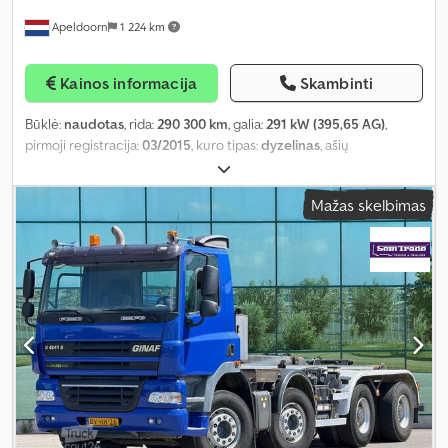
Apeldoorn
1 224 km
Kainos informacija
Skambinti
Būklė:
naudotas
, rida:
290 300 km
, galia:
291 kW (395,65 AG)
,
pirmoji registracija:
03/2015
, kuro tipas:
dyzelinas
, ašių
konfigūracija:
10x4
, ratų bazė:
7 750 mm
, kuras:
dyzelinas
, spalva:
kitas
, vairuotojo kabina:
dieninė kabina
, pavaros tipas:
Mažas skelbimas
mechaninis
, emisijos klasė:
Euro 6
, sėdimų vietų skaičius:
2
,
bendras ilgis:
10 810 mm
, bendras plotis:
2 550 mm
, leistina ašies
apkrova (ašis 1):
10 000 kg
, leistina ašies apkrova (ašis 2):
10 000 kg
,
leistina ašies apkrova (ašis 3):
9 500 kg
, Gamybos metai:
2015
,
Įranga:
ABS, elektrinis langų reguliavimas, elektriškai
reguliuojamas veidrodis, vairo stiprintuvas
,