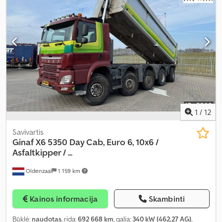
leistina ašies apkrova (ašis 2):
11 500 kg
, leistina ašies apkrova (ašis
3):
11 500 kg
, Gamybos metai:
2009
, Įranga:
ABS, diferencialo
užraktas, elektrinis langų reguliavimas, kranas, kruizo kontrolė,
oro kondicionavimas
,
1
/
12
Savivartis
Ginaf
X6 5350 Day Cab, Euro 6, 10x6 /
Asfaltkipper / ...
Oldenzaal
1 159 km
Kainos informacija
Skambinti
Būklė:
naudotas
, rida:
692 668 km
, galia:
340 kW (462,27 AG)
,