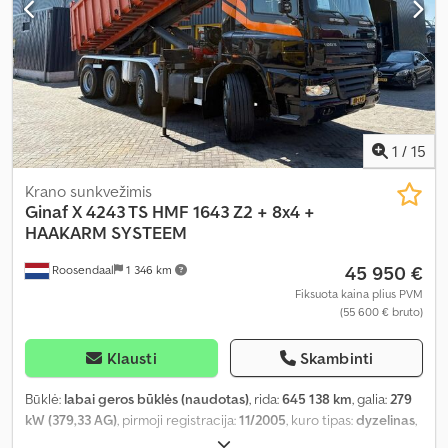
1
/
15
Krano sunkvežimis
Ginaf
X 4243 TS HMF 1643 Z2 + 8x4 +
HAAKARM SYSTEEM
45 950 €
Roosendaal
1 346 km
Fiksuota kaina plius PVM
(55 600 € bruto)
Klausti
Skambinti
Būklė:
labai geros būklės (naudotas)
, rida:
645 138 km
, galia:
279
kW (379,33 AG)
, pirmoji registracija:
11/2005
, kuro tipas:
dyzelinas
,
ašių konfigūracija:
8x4
, ratų bazė:
6 650 mm
, kuras:
dyzelinas
,