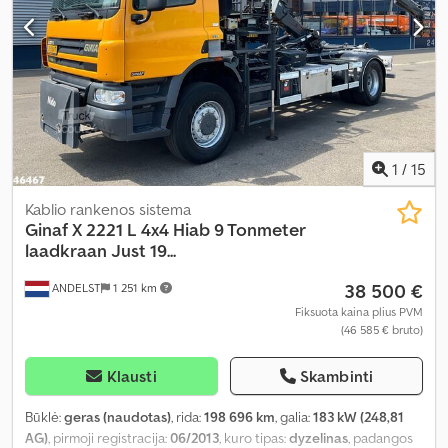
1
/
15
Kablio rankenos sistema
Ginaf
X 2221 L 4x4 Hiab 9 Tonmeter
laadkraan Just 19...
38 500 €
ANDELST
1 251 km
Fiksuota kaina plius PVM
(46 585 € bruto)
Klausti
Skambinti
Būklė:
geras (naudotas)
, rida:
198 696 km
, galia:
183 kW (248,81
AG)
, pirmoji registracija:
06/2013
, kuro tipas:
dyzelinas
, padangos