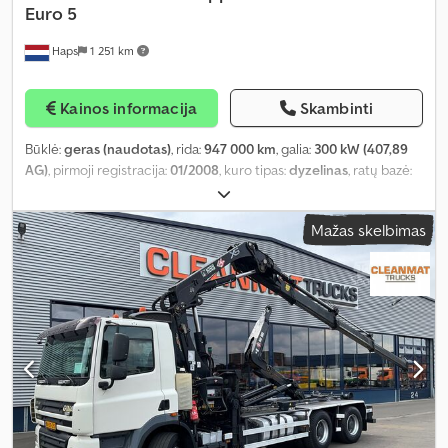
Euro 5
Haps
1 251 km
Kainos informacija
Skambinti
Būklė:
geras (naudotas)
, rida:
947 000 km
, galia:
300 kW (407,89
AG)
, pirmoji registracija:
01/2008
, kuro tipas:
dyzelinas
, ratų bazė:
7 000 mm
, kuras:
dyzelinas
, vairuotojo kabina:
dieninė kabina
,
pavaros tipas:
mechaninis
, pavarų skaičius:
16
, emisijos klasė:
Euro
Mažas skelbimas
5
, leistina ašies apkrova (ašis 1):
9 000 kg
, leistina ašies apkrova
(ašis 2):
9 000 kg
, leistina ašies apkrova (ašis 3):
11 500 kg
, Gamybos
metai:
2008
, Įranga:
ABS, elektrinis langų reguliavimas, oro
kondicionavimas, priešrūkiniai žibintai
,