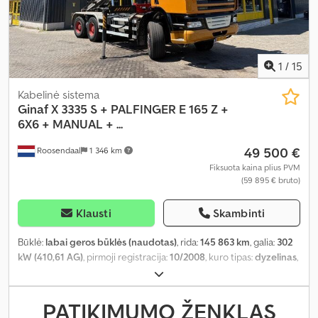
1
/
15
Kabelinė sistema
Ginaf
X 3335 S + PALFINGER E 165 Z +
6X6 + MANUAL + ...
49 500 €
Roosendaal
1 346 km
Fiksuota kaina plius PVM
(59 895 € bruto)
Klausti
Skambinti
Būklė:
labai geros būklės (naudotas)
, rida:
145 863 km
, galia:
302
kW (410,61 AG)
, pirmoji registracija:
10/2008
, kuro tipas:
dyzelinas
,
ašių konfigūracija:
6x6
, ratų bazė:
6 200 mm
, kuras:
dyzelinas
,
spalva:
kitas
, vairuotojo kabina:
dieninė kabina
, pavaros tipas:
mechaninis
, emisijos klasė:
Euro 5
, sėdimų vietų skaičius:
2
,
PATIKIMUMO ŽENKLAS
bendras ilgis:
8 820 mm
, bendras plotis:
2 550 mm
, Gamybos