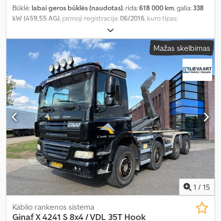
Būklė:
labai geros būklės (naudotas)
, rida:
618 000 km
, galia:
338
kW (459,55 AG)
, pirmoji registracija:
06/2016
, kuro tipas:
dyzelinas
, ašių konfigūracija:
8x6
, ratų bazė:
7 000 mm
, kuras:
dyzelinas
, stabdžiai:
variklio stabdymas
, vairuotojo kabina:
Mažas skelbimas
dieninė kabina
, pavaros tipas:
automatinis
, pavarų skaičius:
12
,
emisijos klasė:
Euro 6
, leistina ašies apkrova (ašis 1):
9 000 kg
,
leistina ašies apkrova (ašis 2):
10 000 kg
, leistina ašies apkrova (ašis
3):
11 500 kg
, Gamybos metai:
2016
, Įranga:
ABS, centrinis
užraktas, elektrinis langų reguliavimas, kranas, oro
kondicionavimas, stovėjimo kondicionierius
,
1
/
15
Kablio rankenos sistema
Ginaf
X 4241 S 8x4 / VDL 35T Hook