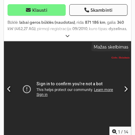
Klausti
Skambinti
Būklė:
labai geros būklės (naudotas)
, rida:
871 186 km
, galia:
340
kW (462,27 AG)
, pirmoji registracija:
09/2010
, kuro tipas:
dyzelinas
,
padangos dydis:
385/65 R22.5
, ratų bazė:
7 000 mm
, kuras:
dyzelinas
, stabdžiai:
variklio stabdymas
, spalva:
geltonas
, pavaros
Mažas skelbimas
tipas:
automatinis
, emisijos klasė:
Euro 5
, sėdimų vietų skaičius:
2
,
bendras ilgis:
10 200 mm
, bendras plotis:
2 680 mm
, bendras
aukštis:
4 000 mm
, leistina ašies apkrova (ašis 1):
9 000 kg
, leistina
ašies apkrova (ašis 2):
9 000 kg
, leistina ašies apkrova (ašis 3):
10 000 kg
, Gamybos metai:
2010
, Įranga:
AdBlue, elektrinis langų
reguliavimas, kranas, kruizo kontrolė, oro kondicionavimas
,
1
/
14