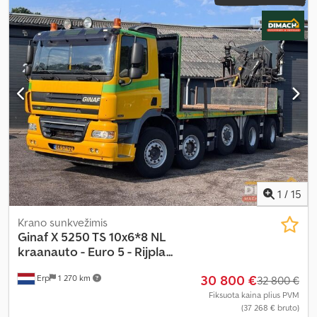
1
/
15
Krano sunkvežimis
Ginaf
X 5250 TS 10x6*8 NL
kraanauto - Euro 5 - Rijpla...
30 800 €
Erp
1 270 km
32 800 €
Fiksuota kaina plius PVM
(37 268 € bruto)