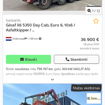
1
/
12
Savivartis
Ginaf
X6 5350 Day Cab, Euro 6, 10x6 /
Asfaltkipper / ...
36 900 €
Oldenzaal
1 159 km
VB plius PVM
(44 649 € bruto)
Klausti
Skambinti
Būklė:
naudotas
, rida:
756 167 km
, galia:
340 kW (462,27 AG)
,
pirmoji registracija:
10/2015
, kuro tipas:
dyzelinas
, padangos dydis:
425/65R22.5
, padang padangų:
60 procentas
, ratų bazė:
7 550
mm
, kuras:
dyzelinas
, kuro bako talpa:
500 l
, spalva:
raudona
,
Mažas skelbimas
pavaros tipas:
automatinis
, pavarų skaičius:
12
, emisijos klasė:
Euro
6
, pakaba:
kitas
, bendras ilgis:
10 130 mm
, bendras plotis:
2 550
mm
, bendras aukštis:
3 900 mm
, krovimo vietos ilgis:
7 600 mm
,
krovinių skyriaus plotis:
2 400 mm
, krovos erdvės aukštis:
1 600