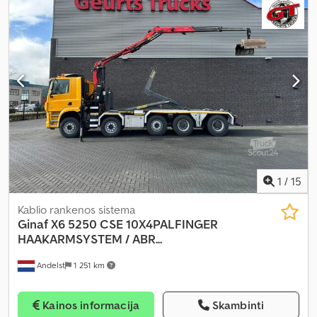
metai:
2008
, Įranga:
kranas
,
1
/
15
Kablio rankenos sistema
Ginaf
X6 5250 CSE 10X4PALFINGER
HAAKARMSYSTEM / ABR...
Andelst
1 251 km
Kainos informacija
Skambinti