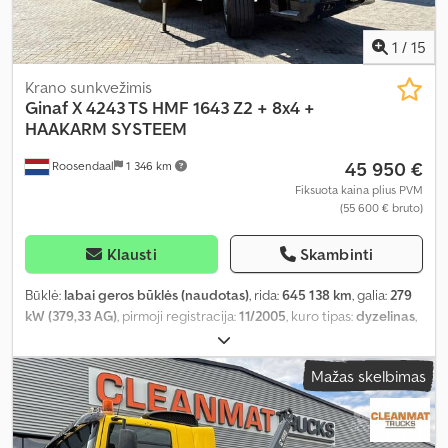
1
/
15
Krano sunkvežimis
Ginaf
X 4243 TS HMF 1643 Z2 + 8x4 +
HAAKARM SYSTEEM
45 950 €
Roosendaal
1 346 km
Fiksuota kaina plius PVM
(55 600 € bruto)
Klausti
Skambinti
Būklė:
labai geros būklės (naudotas)
, rida:
645 138 km
, galia:
279
kW (379,33 AG)
, pirmoji registracija:
11/2005
, kuro tipas:
dyzelinas
,
ašių konfigūracija:
8x4
, ratų bazė:
6 650 mm
, kuras:
dyzelinas
,
spalva:
juodas
, vairuotojo kabina:
dieninė kabina
, pavaros tipas:
Mažas skelbimas
mechaninis
, emisijos klasė:
Euro 3
, sėdimų vietų skaičius:
2
,
bendras ilgis:
9 250 mm
, bendras plotis:
2 550 mm
, leistina ašies
apkrova (ašis 1):
10 000 kg
, leistina ašies apkrova (ašis 2):
10 000 kg
,
leistina ašies apkrova (ašis 3):
11 500 kg
, krovimo vietos ilgis:
6 150