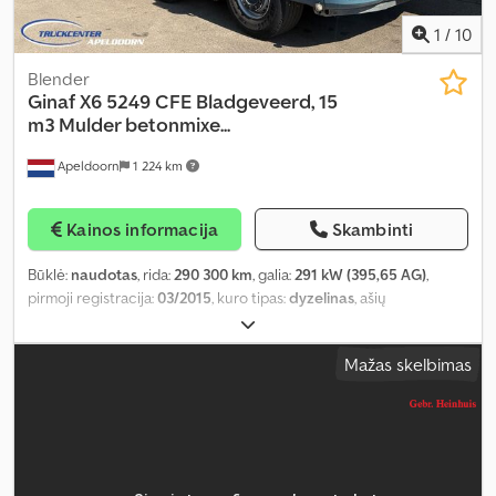
1
/
10
Blender
Ginaf
X6 5249 CFE Bladgeveerd, 15
m3 Mulder betonmixe...
Apeldoorn
1 224 km
Kainos informacija
Skambinti
Būklė:
naudotas
, rida:
290 300 km
, galia:
291 kW (395,65 AG)
,
pirmoji registracija:
03/2015
, kuro tipas:
dyzelinas
, ašių
konfigūracija:
10x4
, ratų bazė:
7 750 mm
, kuras:
dyzelinas
, spalva:
kitas
, vairuotojo kabina:
dieninė kabina
, pavaros tipas:
Mažas skelbimas
mechaninis
, emisijos klasė:
Euro 6
, sėdimų vietų skaičius:
2
,
bendras ilgis:
10 810 mm
, bendras plotis:
2 550 mm
, leistina ašies
apkrova (ašis 1):
10 000 kg
, leistina ašies apkrova (ašis 2):
10 000 kg
,
leistina ašies apkrova (ašis 3):
9 500 kg
, Gamybos metai:
2015
,
Įranga:
ABS, elektrinis langų reguliavimas, elektriškai
reguliuojamas veidrodis, vairo stiprintuvas
,