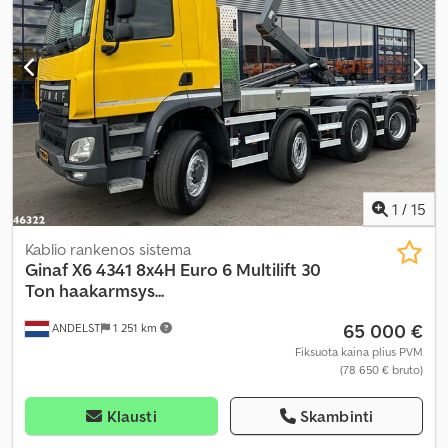
mm
, krovinių skyriaus plotis:
2 500 mm
, krovos erdvės aukštis:
1 570 mm
, Gamybos metai:
2005
, Įranga:
ABS, centrinis užraktas,
elektrinis langų reguliavimas, elektriškai reguliuojamas
veidrodis, kranas, oro kondicionavimas, priekabos jungtis
,
1
/
15
Kablio rankenos sistema
Ginaf
X6 4341 8x4H Euro 6 Multilift 30
Ton haakarmsys...
65 000 €
ANDELST
1 251 km
Fiksuota kaina plius PVM
(78 650 € bruto)
Klausti
Skambinti