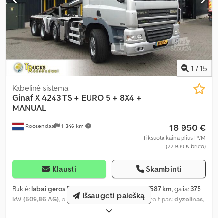
1
/
15
Kabelinė sistema
Ginaf
X 4243 TS + EURO 5 + 8X4 +
MANUAL
18 950 €
Roosendaal
1 346 km
Fiksuota kaina plius PVM
(22 930 € bruto)
Klausti
Skambinti
Būklė:
labai geros būklės (naudotas)
, rida:
830 587 km
, galia:
375
Išsaugoti paiešką
kW (509,86 AG)
, pirmoji registracija:
11/2010
, kuro tipas:
dyzelinas
,
ašių konfigūracija:
8x4
, ratų bazė:
6 900 mm
, kuras:
dyzelinas
,