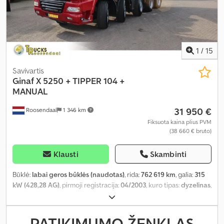
1
/
15
Savivartis
Ginaf
X 5250 + TIPPER 104 +
MANUAL
31 950 €
Roosendaal
1 346 km
Fiksuota kaina plius PVM
(38 660 € bruto)
Klausti
Skambinti
Būklė:
labai geros būklės (naudotas)
, rida:
762 619 km
, galia:
315
kW (428,28 AG)
, pirmoji registracija:
04/2003
, kuro tipas:
dyzelinas
,
ašių konfigūracija:
10x4
, ratų bazė:
6 950 mm
, kuras:
dyzelinas
,
spalva:
raudona
, vairuotojo kabina:
dieninė kabina
, pavaros tipas:
mechaninis
, pavarų skaičius:
8
, emisijos klasė:
Euro 3
, bendras ilgis:
PATIKIMUMO ŽENKLAS