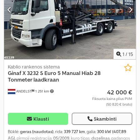
1
/
15
Kablio rankenos sistema
Ginaf
X 3232 S Euro 5 Manual Hiab 28
Tonmeter laadkraan
42 000 €
ANDELST
1 251 km
Fiksuota kaina plius PVM
(50 820 € bruto)
Klausti
Skambinti
Būklė:
geras (naudotas)
, rida:
339 727 km
, galia:
300 kW (407,89
AG)
, pirmoji registracija:
05/2009
, kuro tipas:
dyzelinas
, padangos