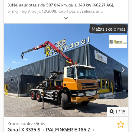
Būklė:
naudotas
, rida:
597 614 km
, galia:
340 kW (462,27 AG)
,
pirmoji registracija:
12/2008
, kuro tipas:
dyzelinas
, ašių
konfigūracija:
8x4
, ratų bazė:
6 100 mm
, kuras:
dyzelinas
, spalva:
kitas
, vairuotojo kabina:
dieninė kabina
, pavaros tipas:
Mažas skelbimas
mechaninis
, emisijos klasė:
Euro 5
, sėdimų vietų skaičius:
2
,
bendras ilgis:
8 600 mm
, bendras plotis:
2 500 mm
, leistina ašies
apkrova (ašis 1):
9 000 kg
, leistina ašies apkrova (ašis 2):
9 000 kg
,
leistina ašies apkrova (ašis 3):
11 500 kg
, Gamybos metai:
2008
,
1
/
15
Krano sunkvežimis
Ginaf
X 3335 S + PALFINGER E 165 Z +