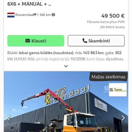
6X6 + MANUAL + ...
49 500 €
Roosendaal
1 346 km
Fiksuota kaina plius PVM
(59 895 € bruto)
Klausti
Skambinti
Būklė:
labai geros būklės (naudotas)
, rida:
145 863 km
, galia:
302
kW (410,61 AG)
, pirmoji registracija:
10/2008
, kuro tipas:
dyzelinas
,
ašių konfigūracija:
6x6
, ratų bazė:
6 200 mm
, kuras:
dyzelinas
,
spalva:
kitas
, vairuotojo kabina:
dieninė kabina
, pavaros tipas:
Mažas skelbimas
mechaninis
, emisijos klasė:
Euro 5
, sėdimų vietų skaičius:
2
,
bendras ilgis:
8 820 mm
, bendras plotis:
2 550 mm
, Gamybos
metai:
2008
, Įranga:
kranas
,