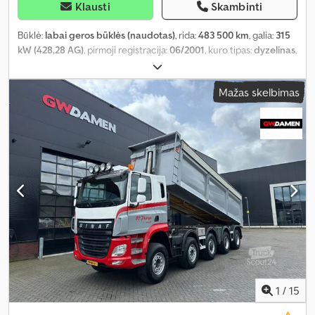
Klausti
Skambinti
Būklė:
labai geros būklės (naudotas)
, rida:
483 500 km
, galia:
315
kW (428,28 AG)
, pirmoji registracija:
06/2001
, kuro tipas:
dyzelinas
,
padangos dydis:
385/65R22,5
, ašių konfigūracija:
6x4
, ratų bazė:
6 650 mm
, kuras:
dyzelinas
, kuro bako talpa:
430 l
, spalva:
žalia
,
Mažas skelbimas
vairuotojo kabina:
miegamoji kabina
, pavaros tipas:
mechaninis
,
pavarų skaičius:
16
, emisijos klasė:
Euro 3
, pakaba:
kitas
, sėdimų
vietų skaičius:
2
, bendras ilgis:
9 310 mm
, bendras plotis:
2 530 mm
,
leistina ašies apkrova (ašis 1):
9 000 kg
, leistina ašies apkrova (ašis
2):
11 500 kg
, leistina ašies apkrova (ašis 3):
11 500 kg
, Gamybos
metai:
2001
, Įranga:
ABS, diferencialo užraktas, elektrinis langų
reguliavimas, kranas, kruizo kontrolė, priekabos jungtis
,
1
/
15