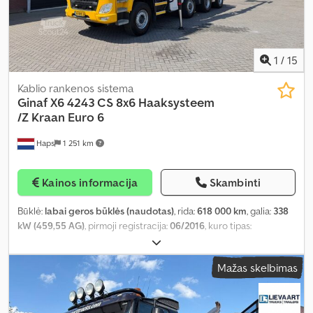
1
/
15
Kablio rankenos sistema
Ginaf
X6 4243 CS 8x6 Haaksysteem
/Z Kraan Euro 6
Haps
1 251 km
Kainos informacija
Skambinti
Būklė:
labai geros būklės (naudotas)
, rida:
618 000 km
, galia:
338
kW (459,55 AG)
, pirmoji registracija:
06/2016
, kuro tipas:
dyzelinas
, ašių konfigūracija:
8x6
, ratų bazė:
7 000 mm
, kuras:
dyzelinas
, stabdžiai:
variklio stabdymas
, vairuotojo kabina:
Mažas skelbimas
dieninė kabina
, pavaros tipas:
automatinis
, pavarų skaičius:
12
,
emisijos klasė:
Euro 6
, leistina ašies apkrova (ašis 1):
9 000 kg
,
leistina ašies apkrova (ašis 2):
10 000 kg
, leistina ašies apkrova (ašis