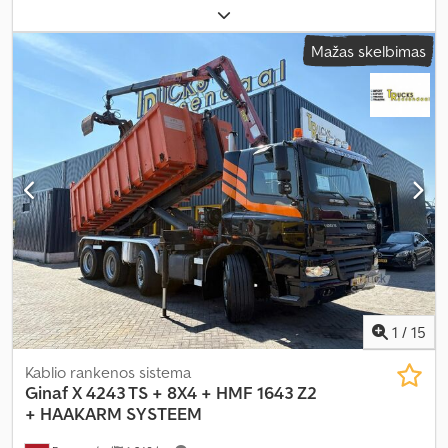
dydis:
445/75 R22.5
, ašių konfigūracija:
8x6
, ratų bazė:
6 000 mm
,
kuras:
dyzelinas
, spalva:
mėlyna
, pavaros tipas:
mechaninis
, pavarų
Mažas skelbimas
skaičius:
8
, emisijos klasė:
Euro 3
, sėdimų vietų skaičius:
2
, bendras
ilgis:
8 700 mm
, bendras plotis:
2 520 mm
, leistina ašies apkrova
(ašis 1):
11 500 kg
, leistina ašies apkrova (ašis 2):
10 000 kg
, leistina
ašies apkrova (ašis 3):
11 500 kg
, Gamybos metai:
2002
,
1
/
15
Kablio rankenos sistema
Ginaf
X 4243 TS + 8X4 + HMF 1643 Z2
+ HAAKARM SYSTEEM