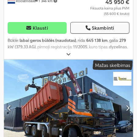
45 950 €
Roosendaal
1 346 km
Fiksuota kaina plius PVM
(55 600 € bruto)
Klausti
Skambinti
Būklė:
labai geros būklės (naudotas)
, rida:
645 138 km
, galia:
279
kW (379,33 AG)
, pirmoji registracija:
11/2005
, kuro tipas:
dyzelinas
,
ašių konfigūracija:
8x4
, ratų bazė:
6 650 mm
, kuras:
dyzelinas
,
spalva:
juodas
, vairuotojo kabina:
dieninė kabina
, pavaros tipas:
Mažas skelbimas
mechaninis
, emisijos klasė:
Euro 3
, sėdimų vietų skaičius:
2
,
bendras ilgis:
9 250 mm
, bendras plotis:
2 550 mm
, leistina ašies
apkrova (ašis 1):
10 000 kg
, leistina ašies apkrova (ašis 2):
10 000 kg
,
leistina ašies apkrova (ašis 3):
11 500 kg
, krovimo vietos ilgis:
6 150
mm
, krovinių skyriaus plotis:
2 500 mm
, krovos erdvės aukštis:
1 570 mm
, Gamybos metai:
2005
, Įranga:
ABS, centrinis užraktas,
elektrinis langų reguliavimas, elektriškai reguliuojamas
veidrodis, kranas, oro kondicionavimas, priekabos jungtis
,