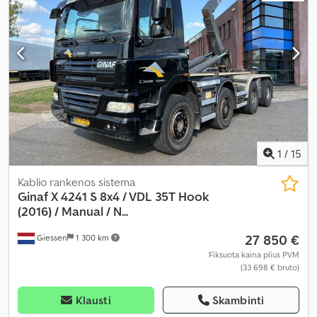
3):
11 500 kg
, Gamybos metai:
2016
, Įranga:
ABS, centrinis
užraktas, elektrinis langų reguliavimas, kranas, oro
kondicionavimas, stovėjimo kondicionierius
,
1
/
15
Kablio rankenos sistema
Ginaf
X 4241 S 8x4 / VDL 35T Hook
(2016) / Manual / N...
27 850 €
Giessen
1 300 km
Fiksuota kaina plius PVM
(33 698 € bruto)
Klausti
Skambinti