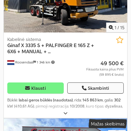
1
/
15
Kabelinė sistema
Ginaf
X 3335 S + PALFINGER E 165 Z +
6X6 + MANUAL + ...
49 500 €
Roosendaal
1 346 km
Fiksuota kaina plius PVM
(59 895 € bruto)
Klausti
Skambinti
Būklė:
labai geros būklės (naudotas)
, rida:
145 863 km
, galia:
302
kW (410,61 AG)
, pirmoji registracija:
10/2008
, kuro tipas:
dyzelinas
,
ašių konfigūracija:
6x6
, ratų bazė:
6 200 mm
, kuras:
dyzelinas
,
spalva:
kitas
, vairuotojo kabina:
dieninė kabina
, pavaros tipas:
Mažas skelbimas
mechaninis
, emisijos klasė:
Euro 5
, sėdimų vietų skaičius:
2
,
bendras ilgis:
8 820 mm
, bendras plotis:
2 550 mm
, Gamybos