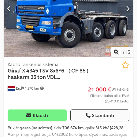
kondicionavimas
,
1
/
15
Kablio rankenos sistema
Ginaf
X 4345 TSV 8x6*6 - ( CF 85 )
haakarm 35 ton VDL...
21 000 €
Erp
1 270 km
21 500 €
Fiksuota kaina plius PVM
(25 410 € bruto)
Klausti
Skambinti
Būklė:
geras (naudotas)
, rida:
706 674 km
, galia:
315 kW (428,28
AG)
, pirmoji registracija:
04/2002
, kuro tipas:
dyzelinas
, padangos