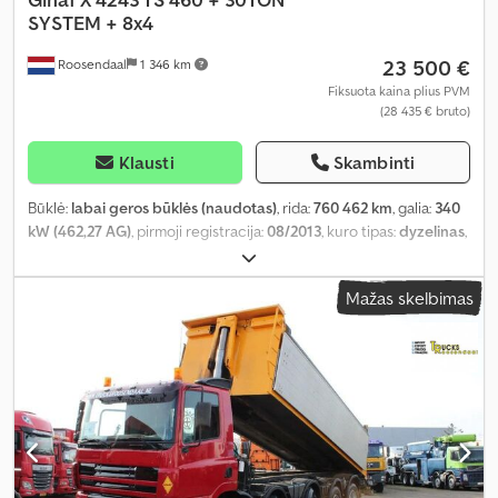
SYSTEM + 8x4
23 500 €
Roosendaal
1 346 km
Fiksuota kaina plius PVM
(28 435 € bruto)
Klausti
Skambinti
Būklė:
labai geros būklės (naudotas)
, rida:
760 462 km
, galia:
340
kW (462,27 AG)
, pirmoji registracija:
08/2013
, kuro tipas:
dyzelinas
,
ašių konfigūracija:
8x4
, ratų bazė:
6 150 mm
, kuras:
dyzelinas
,
spalva:
kitas
, vairuotojo kabina:
dieninė kabina
, pavaros tipas:
Mažas skelbimas
automatinis
, emisijos klasė:
Euro 5
, bendras ilgis:
8 900 mm
,
bendras plotis:
2 550 mm
, Gamybos metai:
2013
,