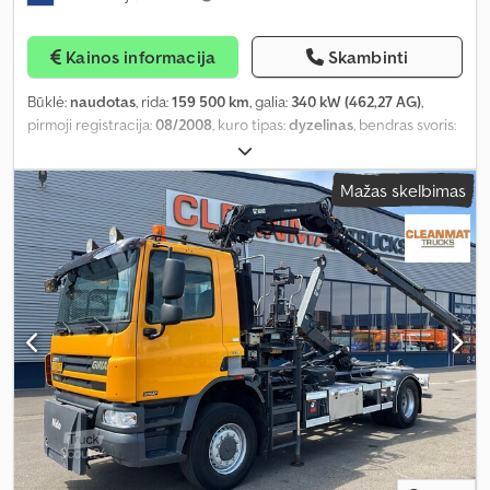
Kainos informacija
Skambinti
Būklė:
naudotas
, rida:
159 500 km
, galia:
340 kW (462,27 AG)
,
pirmoji registracija:
08/2008
, kuro tipas:
dyzelinas
, bendras svoris:
44 000 kg
, ašių konfigūracija:
3 ašys
, kita apžiūra (TÜV):
09/2026
,
spalva:
mėlyna
, emisijos klasė:
Euro 5
, bendras ilgis:
9 000 mm
,
Mažas skelbimas
bendras plotis:
2 500 mm
, bendras aukštis:
3 780 mm
, Gamybos
metai:
2008
, Įranga:
ABS, elektroninė stabilumo programa (ESP),
oro kondicionavimas, suodžių filtras
,