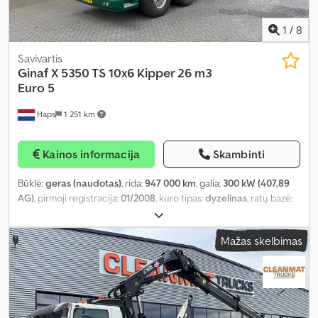
1
/
8
Savivartis
Ginaf
X 5350 TS 10x6 Kipper 26 m3
Euro 5
Haps
1 251 km
Kainos informacija
Skambinti
Būklė:
geras (naudotas)
, rida:
947 000 km
, galia:
300 kW (407,89
AG)
, pirmoji registracija:
01/2008
, kuro tipas:
dyzelinas
, ratų bazė:
7 000 mm
, kuras:
dyzelinas
, vairuotojo kabina:
dieninė kabina
,
pavaros tipas:
mechaninis
, pavarų skaičius:
16
, emisijos klasė:
Euro
Mažas skelbimas
5
, leistina ašies apkrova (ašis 1):
9 000 kg
, leistina ašies apkrova
(ašis 2):
9 000 kg
, leistina ašies apkrova (ašis 3):
11 500 kg
, Gamybos
metai:
2008
, Įranga:
ABS, elektrinis langų reguliavimas, oro
kondicionavimas, priešrūkiniai žibintai
,