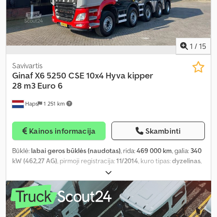
1
/
15
Savivartis
Ginaf
X6 5250 CSE 10x4 Hyva kipper
28 m3 Euro 6
Haps
1 251 km
Kainos informacija
Skambinti
Būklė:
labai geros būklės (naudotas)
, rida:
469 000 km
, galia:
340
kW (462,27 AG)
, pirmoji registracija:
11/2014
, kuro tipas:
dyzelinas
,
ratų bazė:
7 500 mm
, kuras:
dyzelinas
, stabdžiai:
variklio
stabdymas
, vairuotojo kabina:
dieninė kabina
, pavaros tipas:
automatinis
, pavarų skaičius:
12
, emisijos klasė:
Euro 6
, sėdimų
vietų skaičius:
2
, bendras ilgis:
10 000 mm
, bendras plotis:
2 530
mm
, leistina ašies apkrova (ašis 1):
9 000 kg
, leistina ašies apkrova