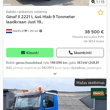
1
/
15
Kablio rankenos sistema
Ginaf
X 2221 L 4x4 Hiab 9 Tonmeter
laadkraan Just 19...
38 500 €
ANDELST
1 251 km
Fiksuota kaina plius PVM
(46 585 € bruto)
Klausti
Skambinti
Būklė:
geras (naudotas)
, rida:
198 696 km
, galia:
183 kW (248,81
AG)
, pirmoji registracija:
06/2013
, kuro tipas:
dyzelinas
, padangos
dydis:
385/65 22.5
, ašių konfigūracija:
4x4
, ratų bazė:
4 900 mm
,
kuras:
dyzelinas
, vairuotojo kabina:
dieninė kabina
, pavaros tipas:
Mažas skelbimas
mechaninis
, emisijos klasė:
Euro 5
, pakaba:
plienas-oras
, sėdimų
vietų skaičius:
2
, bendras ilgis:
7 800 mm
, bendras plotis:
2 500
mm
, bendras aukštis:
3 500 mm
, leistina ašies apkrova (ašis 1):
9 000 kg
, leistina ašies apkrova (ašis 2):
11 500 kg
, Gamybos metai:
2013
, Įranga:
ABS, EBS (Elektroninė stabdžių sistema), elektrinis
langų reguliavimas, kranas, kruizo kontrolė, oro