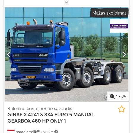
automatinis
, emisijos klasė:
Euro 5
, Gamybos metai:
2012
, Įranga:
AdBlue
,
Mažas skelbimas
1
/
25
Ruloninė konteinerinė savivartis
GINAF
X 4241 S 8X4 EURO 5 MANUAL
GEARBOX 460 HP ONLY 1
Honselersdijk
1 341 km