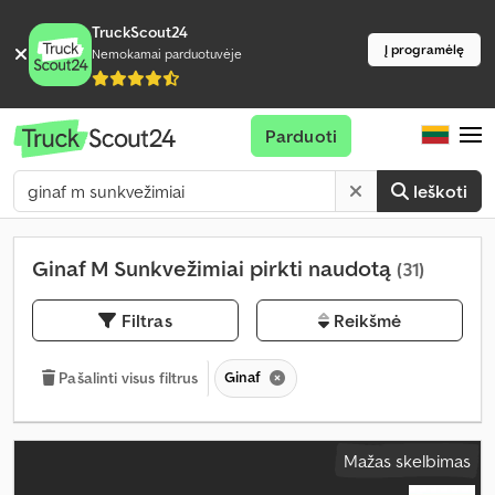
TruckScout24
Į programėlę
Nemokamai parduotuvėje
Parduoti
Ieškoti
Ginaf M Sunkvežimiai pirkti naudotą
(31)
Filtras
Reikšmė
Ginaf
Pašalinti visus filtrus
Mažas skelbimas