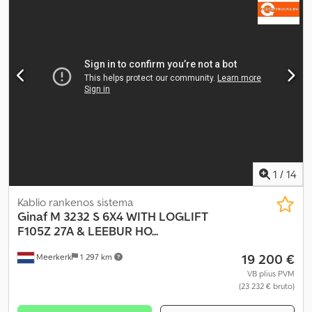
1
/
14
Kablio rankenos sistema
Ginaf
M 3232 S 6X4 WITH LOGLIFT
F105Z 27A & LEEBUR HO...
19 200 €
Meerkerk
1 297 km
VB plius PVM
(23 232 € bruto)