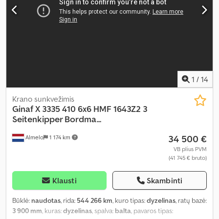
1
/
14
Krano sunkvežimis
Ginaf
X 3335 410 6x6 HMF 1643Z2 3
Seitenkipper Bordma...
34 500 €
Almelo
1 174 km
VB plius PVM
(41 745 € bruto)
Klausti
Skambinti
Būklė:
naudotas
, rida:
544 266 km
, kuro tipas:
dyzelinas
, ratų bazė:
3 900 mm
, kuras:
dyzelinas
, spalva:
balta
, pavaros tipas: