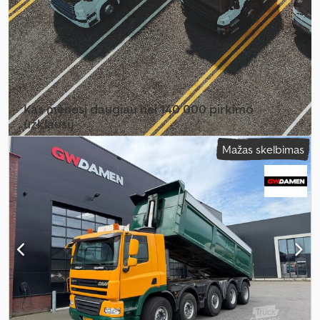
(ašis 2):
9 000 kg
, leistina ašies apkrova (ašis 3):
10 000 kg
,
Gamybos metai:
2014
, Įranga:
ABS, Bluetooth, centrinis užraktas,
elektrinis langų reguliavimas, elektriškai reguliuojamas
veidrodis, navigacijos sistema, oro kondicionavimas, priekabos
jungtis, priešrūkiniai žibintai
,
Kas mėnesį daugiau nei 140 000 pirkimo
užklausų
Mažas skelbimas
Pasirinkite prekybininko paketą