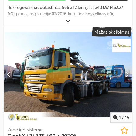
Būklė:
geras (naudotas)
, rida:
565 342 km
, galia:
340 kW (462,27
AG)
, pirmoji registracija:
02/2016
, kuro tipas:
dyzelinas
, ašių
konfigūracija:
10x4
, ratų bazė:
7 620 mm
, kuras:
dyzelinas
, kuro
bako talpa:
500 l
, spalva:
geltonas
, vairuotojo kabina:
dieninė
Mažas skelbimas
kabina
, emisijos klasė:
Euro 6
, bendras ilgis:
10 500 mm
, bendras
plotis:
2 550 mm
, leistina ašies apkrova (ašis 1):
10 000 kg
, leistina
ašies apkrova (ašis 2):
10 000 kg
, leistina ašies apkrova (ašis 3):
7 000 kg
, Gamybos metai:
2016
, Įranga:
AdBlue, kranas
,
1
/
15
Kabelinė sistema
Ginaf
X 4243 TS 460 + 30TON