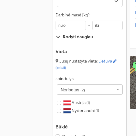
Darbinė masė [kg]:
-
Rodyti daugiau
Vieta
Jūsų nustatyta vieta:
Lietuva
(keisti)
spindulys:
Neribotas
(2)
Austrija
(1)
Nyderlandai
(1)
Būklė