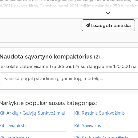
01/2021
, pakaba:
kitas
, Gamybos metai:
2021
, veikimo valandos:
250 h
, prieka
hidraulika
,
Išsaugoti paiešką
Naudota sąvartyno kompaktorius
(2)
Ieškokite dabar visame TruckScout24 su daugiau nei 120 000 na
T
r
a
n
s
Naršykite populiariausias kategorijas:
p
o
Kiti Arklių / Galvijų Sunkvežimiai
Kiti Rąstinis Sunkvežimis
r
t
Kiti Dviaukštis
Kiti Savivartis
o
p
Kiti Kombainas
Kiti Savivartis Sunkvežimis