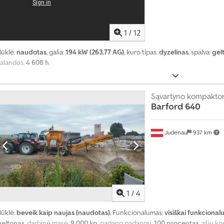
1
/
12
Būklė:
naudotas
, galia:
194 kW (263,77 AG)
, kuro tipas:
dyzelinas
, spalva:
gel
valandos:
4 608 h
,
Sąvartyno kompaktor
Barford
640
Judenau
937 km
1
/
4
Būklė:
beveik kaip naujas (naudotas)
, Funkcionalumas:
visiškai funkcional
geltonas
, darbinė masė:
9 000 kg
, padang padangų:
100 procentas
, ašių k