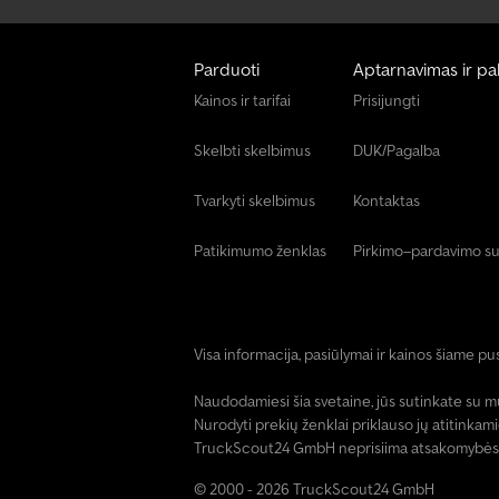
Parduoti
Aptarnavimas ir pa
Kainos ir tarifai
Prisijungti
Skelbti skelbimus
DUK/Pagalba
Tvarkyti skelbimus
Kontaktas
Patikimumo ženklas
Pirkimo–pardavimo su
Visa informacija, pasiūlymai ir kainos šiame pu
Naudodamiesi šia svetaine, jūs sutinkate su 
Nurodyti prekių ženklai priklauso jų atitinkam
TruckScout24 GmbH neprisiima atsakomybės už 
© 2000 - 2026 TruckScout24 GmbH