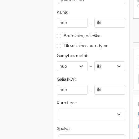
Kaina:
-
Brutokainų paieška
Tik su kainos nurodymu
Gamybos metai:
-
Galia [kW]:
-
Kuro tipas:
Spalva: