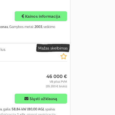
Kainos informacija
tonas
, Gamybos metai:
2003
, veikimo
Mažas skelbimas
ius
46 000 €
VB plius PVM
(55 200 € bruto)
Siųsti užklausą
us
, galia:
58,84 kW (80,00 AG)
, spalva:
onfigūracija:
1 ašis
, pirmoji registracija: