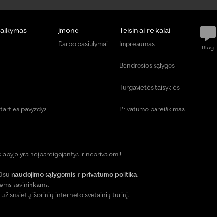
laikymas
įmonė
Teisiniai reikalai
Darbo pasiūlymai
Impresumas
Blog
Bendrosios sąlygos
Turgavietės taisyklės
tarties pavyzdys
Privatumo pareiškimas
slapyje yra neįpareigojantys ir neprivalomi!
mūsų
naudojimo sąlygomis
ir
privatumo politika
.
iems savininkams.
susietų išorinių interneto svetainių turinį.