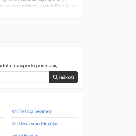
bos stabdys:
priekaba su stabdžiais
, Įranga:
udotų transporto priemonių.
Ieškoti
Kiti Tikslioji Sėjamoji
Kiti Užsakymo Rinkėjas
Kiti Važiuoklė