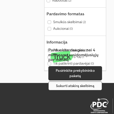
Naudotas
(2)
Pardavimo formatas
Smulkūs skelbimai
(2)
Aukcionai
(0)
Informacija
Parduokite daugiau nei 4
Tik su nuotraukomis
(2)
milijonams susidomėjusiųjų
Tik su vaizdo įrašu
(1)
per mėnesį
Tik patikrinti pardavėjai
(0)
Pasirinkite prekybininko
paketą
Sukurti atskirą skelbimą