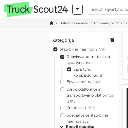
Statybinės mašinos
Griovimas, perdirbimas
Kategorija
Statybinės mašinos
(9 770)
Griovimas, perdirbimas ir
sąvartynas
(4)
Sąvartyno
kompaktorius
(2)
Ekskavatorius
(2 022)
Darbo platformos ir
transportavimo platformos
(2 016)
Krautuvas
(1 503)
Specialiosios statybinės
mašinos
(952)
Rodyti daugiau