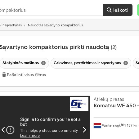
Ieškoti
 ir sąvartynas
Naudotas sąvartyno kompaktorius
Sąvartyno kompaktorius pirkti naudotą
(2)
Statybinės mašinos
Griovimas, perdirbimas ir sąvartynas
S
Pašalinti visus filtrus
Atliekų presas
Komatsu
WF 450 -
Winterswijk
1 187 k