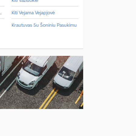
lovimo Transporto Priemonė
Kiti Vejama Vejapjovė
Krautuvas Su Šoniniu Pasukimu
Manevravimo Transporto Priemonė
Svarstyklės Ir Svėrimo Įranga.
varstyklės Ir Svėrimo Įranga.