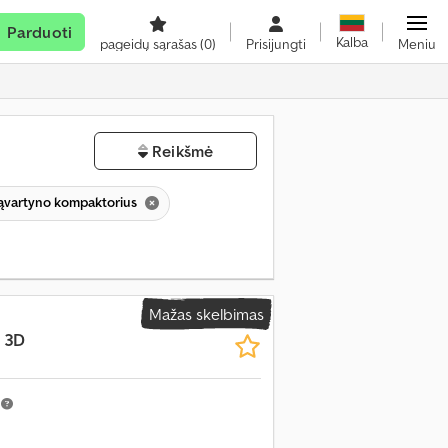
Parduoti
Kalba
pageidų sąrašas
(0)
Prisijungti
Meniu
Reikšmė
ąvartyno kompaktorius
Mažas skelbimas
 3D
m