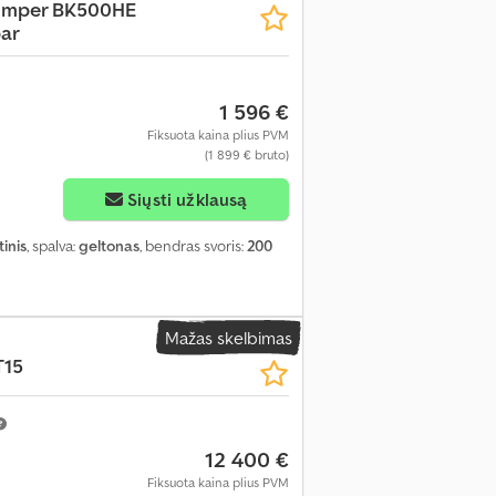
umper BK500HE
bar
1 596 €
Fiksuota kaina plius PVM
(1 899 € bruto)
Siųsti užklausą
inis
, spalva:
geltonas
, bendras svoris:
200
Mažas skelbimas
T15
12 400 €
Fiksuota kaina plius PVM