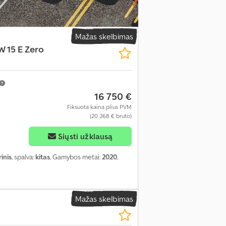
Mažas skelbimas
 15 E Zero
16 750 €
Fiksuota kaina plius PVM
(20 268 € bruto)
Siųsti užklausą
rinis
, spalva:
kitas
, Gamybos metai:
2020
,
Mažas skelbimas