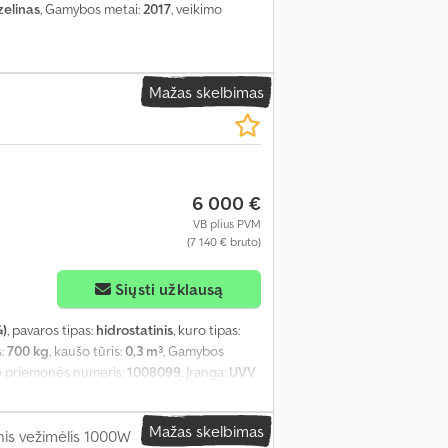
zelinas
, Gamybos metai:
2017
, veikimo
Mažas skelbimas
6 000 €
VB plius PVM
(7 140 € bruto)
Siųsti užklausą
G)
, pavaros tipas:
hidrostatinis
, kuro tipas:
s:
700 kg
, kaušo tūris:
0,3 m³
, Gamybos
o priemonės numeris:
1008099
, Įranga:
UVV
Mažas skelbimas
nis vežimėlis 1000W