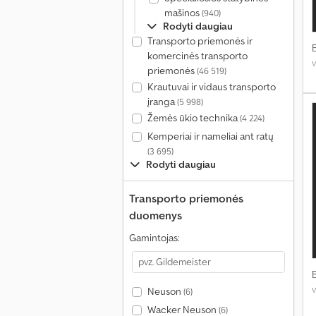
mašinos
(940)
Rodyti daugiau
Transporto priemonės ir
komercinės transporto
priemonės
(46 519)
Krautuvai ir vidaus transporto
įranga
(5 998)
Žemės ūkio technika
(4 224)
Kemperiai ir nameliai ant ratų
(3 695)
Rodyti daugiau
Transporto priemonės
duomenys
Gamintojas:
Neuson
(6)
Wacker Neuson
(6)