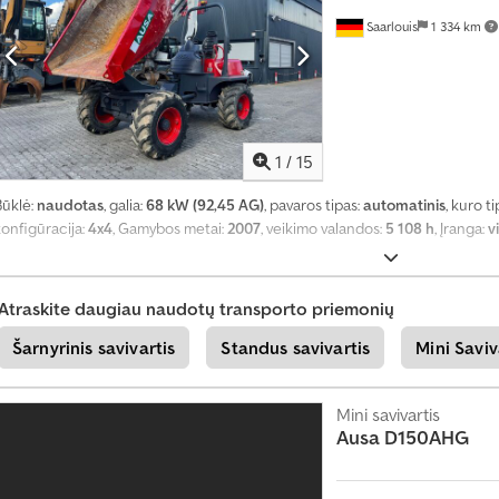
Saarlouis
1 334 km
S
u
ž
i
n
o
1
/
15
k
i
Būklė:
naudotas
, galia:
68 kW (92,45 AG)
, pavaros tipas:
automatinis
, kuro t
t
konfigūracija:
4x4
, Gamybos metai:
2007
, veikimo valandos:
5 108 h
, Įranga:
v
e
d
a
b
Atraskite daugiau naudotų transporto priemonių
a
r
Šarnyrinis savivartis
Standus savivartis
Mini Saviv
+
4
Mini savivartis
9
Ausa
D150AHG
2
0
1