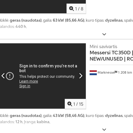
a
u
1
/
8
g
i
Būklė:
geras (naudotas)
, galia:
63 kW (85,66 AG)
, kuro tipas:
dyzelinas
, spal
a
valandos:
440 h
,
u
n
e
Mini savivartis
i
Messersi
TC350D |
1
NEW/UNUSED | ROT
4
0
Marknesse
1 208 km
0
0
0
p
1
/
15
i
r
Būklė:
geras (naudotas)
, galia:
43 kW (58,46 AG)
, kuro tipas:
dyzelinas
, spal
k
valandos:
12 h
, Įranga:
kabina
,
i
m