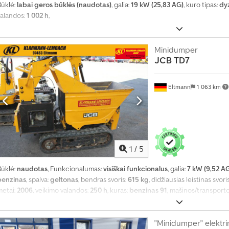
Būklė:
labai geros būklės (naudotas)
, galia:
19 kW (25,83 AG)
, kuro tipas:
dy
valandos:
1 002 h
,
Minidumper
JCB
TD7
Eltmann
1 063 km
1
/
5
Būklė:
naudotas
, Funkcionalumas:
visiškai funkcionalus
, galia:
7 kW (9,52 A
benzinas
, spalva:
geltonas
, bendras svoris:
615 kg
, didžiausias leistinas svori
metai:
2006
, veikimo valandos:
250 h
, kuras:
benzinas 91
, mašinos/transport
saugos patikra, guminės vikšrinės juostos
,
"Minidumper" elektri