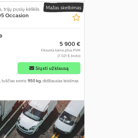
Mažas skelbimas
 trijų pusių kėliklis
5 Occasion
5 900 €
Fiksuota kaina plius PVM
(7 021 € bruto)
Siųsti užklausą
, tuščias svoris:
950 kg
, didžiausias leistinas