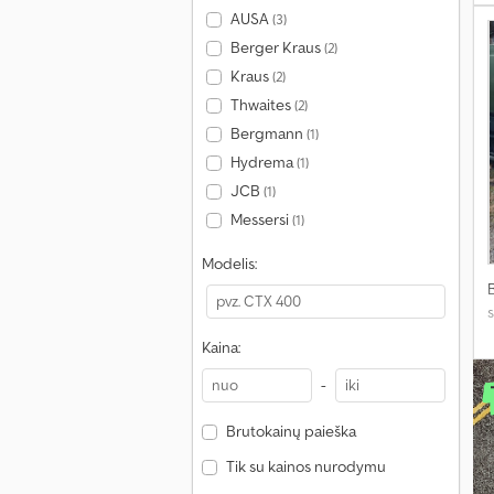
AUSA
(3)
Berger Kraus
(2)
Kraus
(2)
Thwaites
(2)
Bergmann
(1)
Hydrema
(1)
JCB
(1)
Messersi
(1)
Modelis:
s
Kaina:
-
Brutokainų paieška
Tik su kainos nurodymu