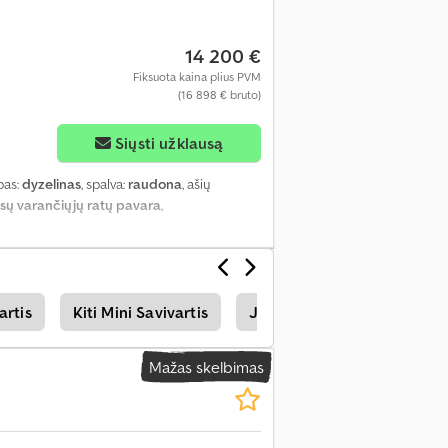
14 200 €
Fiksuota kaina plius PVM
(16 898 € bruto)
Siųsti užklausą
ipas:
dyzelinas
, spalva:
raudona
, ašių
isų varančiųjų ratų pavara
,
artis
Kiti Mini Savivartis
Jcb Mini Savivartis
Ne
Mažas skelbimas