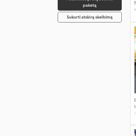
paketą
Sukurti atskirą skelbimą