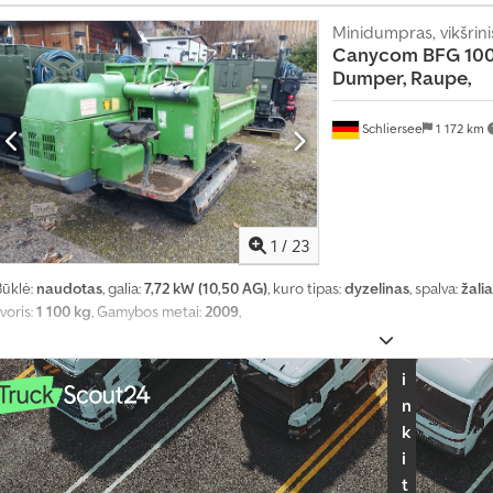
o
Minidumpras, vikšrinis,
u
Canycom BFG 100
ž
Dumper, Raupe,
k
l
Schliersee
1 172 km
a
u
s
ų
1
/
23
P
a
Būklė:
naudotas
, galia:
7,72 kW (10,50 AG)
, kuro tipas:
dyzelinas
, spalva:
žalia
s
voris:
1 100 kg
, Gamybos metai:
2009
,
i
r
i
n
k
i
t