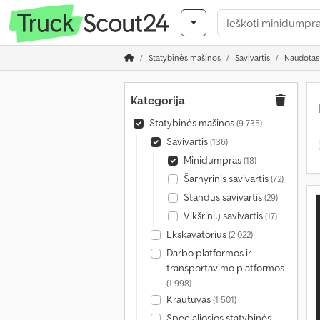
Statybinės mašinos
Savivartis
Naudotas
Kategorija
Statybinės mašinos
(9 735)
Savivartis
(136)
Minidumpras
(18)
Šarnyrinis savivartis
(72)
Standus savivartis
(29)
Vikšrinių savivartis
(17)
Ekskavatorius
(2 022)
Darbo platformos ir
transportavimo platformos
(1 998)
Krautuvas
(1 501)
Specialiosios statybinės