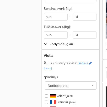
Bendras svoris [kg]:
-
Tuščias svoris [kg]:
-
Rodyti daugiau
Vieta
Jūsų nustatyta vieta:
Lietuva
(keisti)
Neuson Kiti
Wacker Kiti
Wacker Savivartis
spindulys:
Neribotas
(18)
Vokietija
(9)
Prancūzija
(4)