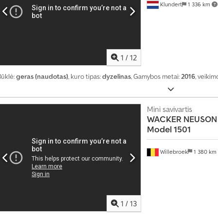
8
Klundert
1 336 km
5
8
9
5
5
1
/
12
0
7
Būklė:
geras (naudotas)
, kuro tipas:
dyzelinas
, Gamybos metai:
2016
, veiki
Mini savivartis
WACKER NEUSON
Model 1501
Willebroek
1 380 km
1
/
13