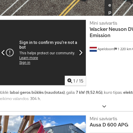
e
p
r
Mini savivartis
e
Wacker Neuson
DW
k
Emission
y
b
Apeldoorn
1 220 km
i
n
i
n
1
/
15
k
o
Būklė:
labai geros būklės (naudotas)
, galia:
7 kW (9,52 AG)
, kuro tipas:
elekt
p
veikimo valandos:
304 h
,
a
k
Mini savivartis
e
Ausa
D 600 APG
t
ą