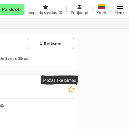
Parduoti
Kalba
pageidų sąrašas
(0)
Prisijungti
Meniu
Reikšmė
inti visus filtrus
Mažas skelbimas
m