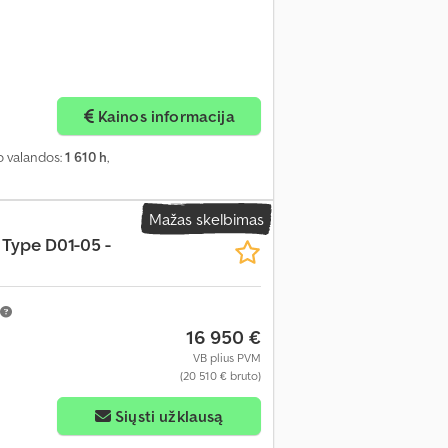
Kainos informacija
mo valandos:
1 610 h
,
Mažas skelbimas
Type D01-05 -
16 950 €
VB plius PVM
(20 510 € bruto)
Siųsti užklausą