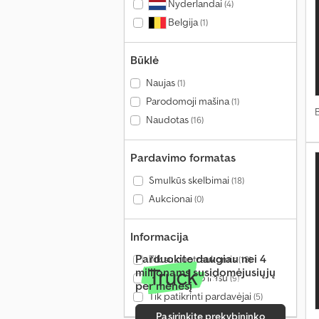
Nyderlandai
(4)
Belgija
(1)
Būklė
Naujas
(1)
Parodomoji mašina
(1)
Naudotas
(16)
Pardavimo formatas
Smulkūs skelbimai
(18)
Aukcionai
(0)
Informacija
Parduokite daugiau nei 4
Tik su nuotraukomis
(18)
milijonams susidomėjusiųjų
Tik su vaizdo įrašu
(9)
per mėnesį
Tik patikrinti pardavėjai
(5)
Pasirinkite prekybininko