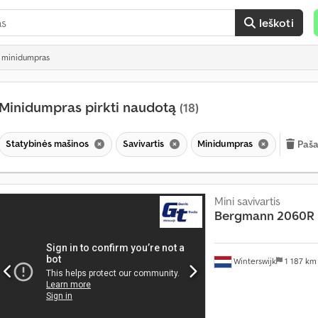
Ieškoti
 minidumpras
Minidumpras pirkti naudotą
(18)
Statybinės mašinos
Savivartis
Minidumpras
Pašal
K
a
s
Mini savivartis
Bergmann
2060R
m
ė
n
e
Winterswijk
1 187 k
s
į
d