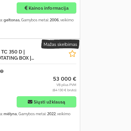
Kainos informacija
va:
geltonas
, Gamybos metai:
2006
, veikimo
Mažas skelbimas
 TC 350 D |
ATING BOX |...
53 000 €
VB plius PVM
(64 130 € bruto)
Siųsti užklausą
va:
mėlyna
, Gamybos metai:
2022
, veikimo