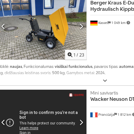
Berger Kraus
E-D
Hydraulisch Kipp
Kassel
1 049 km
1
/
23
Būklė:
naujas
, Funkcionalumas:
visiškai funkcionalus
, pavaros tipas:
automat
kg
, didžiausias leistinas svoris:
500 kg
, Gamybos metai:
2024
,
Mini savivartis
Wacker Neuson
D
Prancūzija
1 812 km