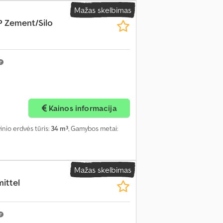
Mažas skelbimas
P Zement/Silo
Kainos informacija
vinio erdvės tūris:
34 m³
, Gamybos metai:
Mažas skelbimas
ittel