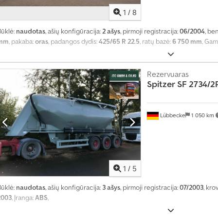
1
/
8
Būklė:
naudotas
, ašių konfigūracija:
2 ašys
, pirmoji registracija:
06/2004
, ben
mm
, pakaba:
oras
, padangos dydis:
425/65 R 22.5
, ratų bazė:
6 750 mm
, Gam
Rezervuaras
Spitzer
SF 2734/2
Lübbecke
1 050 km
1
/
5
Būklė:
naudotas
, ašių konfigūracija:
3 ašys
, pirmoji registracija:
07/2003
, kro
2003
, Įranga:
ABS
,