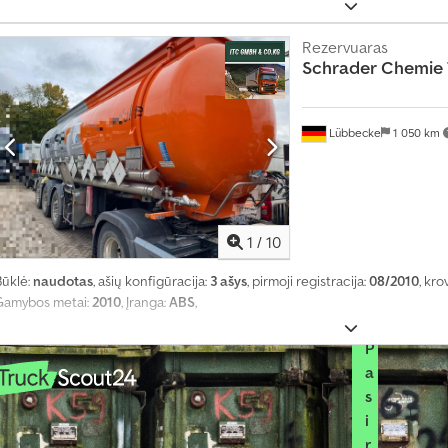
ė
j
u
Rezervuaras
s
Schrader
Chemie
i
ų
j
Lübbecke
1 050 km
ų
k
a
s
m
ė
1
/
10
n
e
Būklė:
naudotas
, ašių konfigūracija:
3 ašys
, pirmoji registracija:
08/2010
, kro
s
Gamybos metai:
2010
, Įranga:
ABS
,
į
P
a
s
i
r