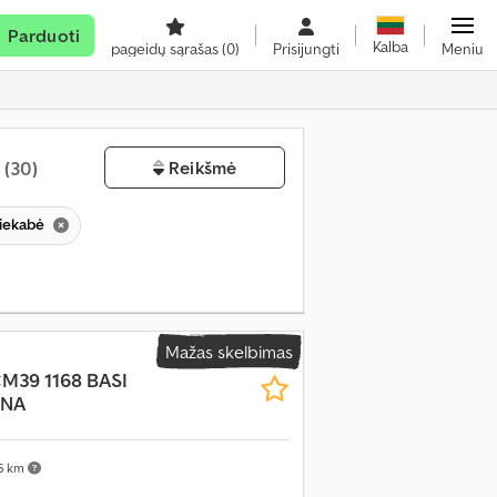
Parduoti
Kalba
pageidų sąrašas
(0)
Prisijungti
Meniu
ą
(30)
Reikšmė
iekabė
Mažas skelbimas
CM39 1168 BASI
RNA
5 km