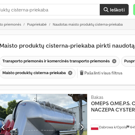
Ieškoti
rto priemonės
Puspriekabė
Naudotas maisto produktų cisterna-priekaba
Maisto produktų cisterna-priekaba pirkti naudot
P
a
Transporto priemonės ir komercinės transporto priemonės
Puspr
r
d
Maisto produktų cisterna-priekaba
Pašalinti visus filtrus
a
v
i
m
Bakas
a
OMEPS
O.ME.P.S. 
s
NACZEPA CYSTE
d
a
u
Dabrowa k/Opola
64
g
i