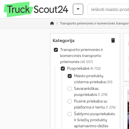
Transporto priemonės ir komercinės transpo
Kategorija
Transporto priemonės ir
komercinės transporto
priemonės
(46 557)
Puspriekabė
(6 702)
Maisto produktų
cisterna-priekaba
(30)
Savarankiškas
puspriekabis
(1 278)
Pusinė priekaba su
platforma ir tentu
(1 276)
Šaldymo puspriekabės
ir šviežių produktų
aptarnavimo dėžės