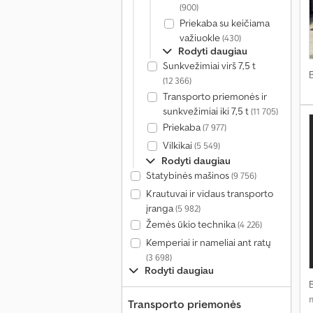
(900)
Priekaba su keičiama
važiuokle
(430)
Rodyti daugiau
Sunkvežimiai virš 7,5 t
(12 366)
Transporto priemonės ir
sunkvežimiai iki 7,5 t
(11 705)
Priekaba
(7 977)
Vilkikai
(5 549)
Rodyti daugiau
Statybinės mašinos
(9 756)
Krautuvai ir vidaus transporto
įranga
(5 982)
Žemės ūkio technika
(4 226)
Kemperiai ir nameliai ant ratų
(3 698)
Rodyti daugiau
Transporto priemonės