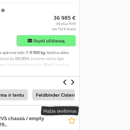
m
36 985 €
VB plius PVM
(44 752 € bruto)
Siųsti užklausą
es apkrova (ašis 1):
9 000 kg
, leistina ašies
istracija:
05/2014
, krovimo vietos ilgis:
 mm
, krovinio erdvės tūris:
30 m³
, bendras
5/65-R252.5
, ratų bazė:
7 160 mm
, Gamybos
rma ir tentu
Feldbinder Cisternos Struktūra
Van Ho
Mažas skelbimas
VS chassis / empty
9...