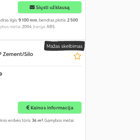
Siųsti užklausą
dras ilgis:
9 100 mm
, bendras plotis:
2 500
ybos metai:
2004
, Įranga:
ABS
,
Mažas skelbimas
P Zement/Silo
Kainos informacija
vinio erdvės tūris:
34 m³
, Gamybos metai: