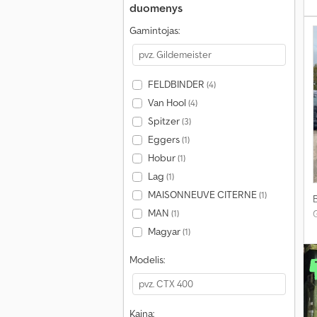
duomenys
Gamintojas:
FELDBINDER
(4)
Van Hool
(4)
Spitzer
(3)
Eggers
(1)
Hobur
(1)
Lag
(1)
MAISONNEUVE CITERNE
(1)
MAN
(1)
Magyar
(1)
Modelis:
Kaina: