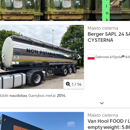
i
n
k
i
Maisto cisterna
Berger
SAPL 24 S
t
CYSTERNA
e
p
r
Dabrowa k/Opola
64
e
k
y
b
1
/
14
i
Būklė:
naudotas
, Gamybos metai:
2014
,
n
i
n
Maisto cisterna
k
Van Hool
FOOD / 
o
empty weight: 5.860