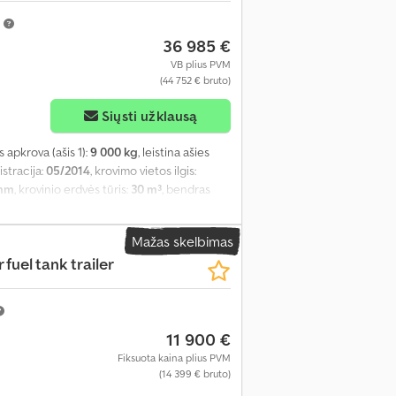
m
36 985 €
VB plius PVM
(44 752 € bruto)
Siųsti užklausą
es apkrova (ašis 1):
9 000 kg
, leistina ašies
istracija:
05/2014
, krovimo vietos ilgis:
 mm
, krovinio erdvės tūris:
30 m³
, bendras
5/65-R252.5
, ratų bazė:
7 160 mm
, Gamybos
Mažas skelbimas
 fuel tank trailer
11 900 €
Fiksuota kaina plius PVM
(14 399 € bruto)