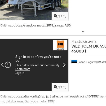
a
u
n
1
/
15
e
i
Būklė:
naudotas
, Gamybos metai:
2019
, Įranga:
ABS
,
4
m
i
l
Maisto cisterna
i
WEDHOLM DK 450
j
45000 l
o
n
Lääne-Harju vald
449
a
m
s
s
u
s
1
/
15
i
d
Būklė:
naudotas
, ašių konfigūracija:
3 ašys
, pirmoji registracija:
10/1997
, ben
o
mm
, pakaba:
oras
, Gamybos metai:
1997
,
m