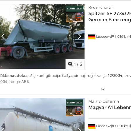
Rezervuaras
Spitzer
SF 2734/2
German Fahrzeug
Lübbecke
1 050 km
1
/
5
Būklė:
naudotas
, ašių konfigūracija:
3 ašys
, pirmoji registracija:
12/2004
, kro
2004
, Įranga:
ABS
,
Maisto cisterna
Magyar
A1 Lebenm
Lübbecke
1 050 km