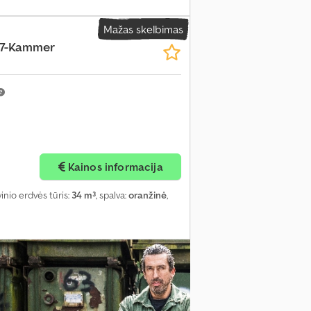
Mažas skelbimas
 7-Kammer
Kainos informacija
vinio erdvės tūris:
34 m³
, spalva:
oranžinė
,