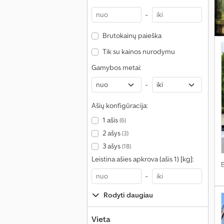
-
Brutokainų paieška
Tik su kainos nurodymu
Gamybos metai:
-
Ašių konfigūracija:
1 ašis
(6)
2 ašys
(3)
3 ašys
(18)
Leistina ašies apkrova (ašis 1) [kg]:
-
Rodyti daugiau
Vieta