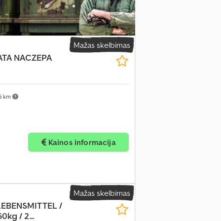
Mažas skelbimas
ATA NACZEPA
5 km
Kainos informacija
Mažas skelbimas
LEBENSMITTEL /
kg / 2...