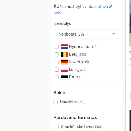
Jūsų nustatyta vieta:
Lietuva
(keisti)
spindulys:
Neribotas
(30)
Nyderlandai
(14)
Belgija
(5)
a
Vokietija
(5)
Lenkija
(5)
i
Estija
(1)
Būklė
as
Van Hool Dviaukštė Atidaryta
Feldbinder Kiti
Naudotas
(30)
Pardavimo formatas
Smulkūs skelbimai
(30)