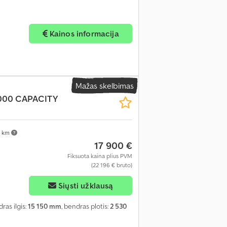
Kainos informacija
Mažas skelbimas
00 CAPACITY
 km
17 900 €
Fiksuota kaina plius PVM
(22 196 € bruto)
Siųsti užklausą
dras ilgis:
15 150 mm
, bendras plotis:
2 530