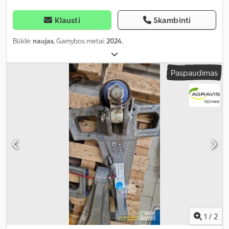
Klausti
Skambinti
Būklė:
naujas
, Gamybos metai:
2024
,
Paspaudimas
1
/
2