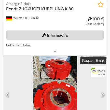
Atsarginė dalis
Fendt
ZUGKUGELKUPPLUNG K 80
100 €
Melle
1 080 km
Lieka 12 dienų
Informacija
Būklė:
naudotas
,
Paspaudimas