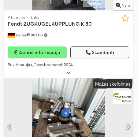
1
/
3
Atsarginė dalis
Fendt
ZUGKUGELKUPPLUNG K 80
Uelzen
903 km
Kainos informacija
Skambinti
Būklė:
naujas
, Gamybos metai:
2024
,
Mažas skelbimas