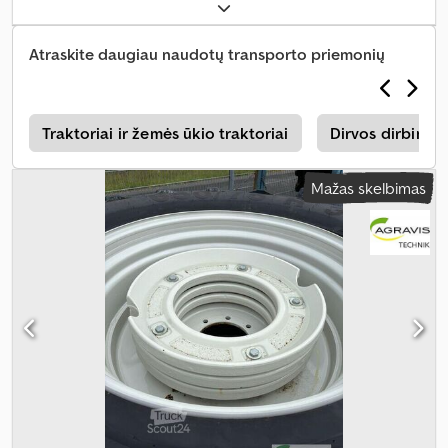
Atraskite daugiau naudotų transporto priemonių
s
Traktoriai ir žemės ūkio traktoriai
Dirvos dirbimo 
Mažas skelbimas