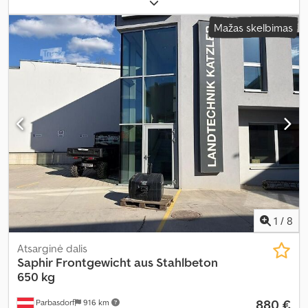
Mažas skelbimas
1
/
8
Atsarginė dalis
Saphir
Frontgewicht aus Stahlbeton
650 kg
880 €
Parbasdorf
916 km