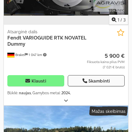
1
/
3
Atsarginė dalis
Fendt
VARIOGUIDE RTK NOVATEL
Dummy
5 900 €
Brakel
1 047 km
Fiksuota kaina plius PVM
(7 021 € bruto)
Klausti
Skambinti
Būklė:
naujas
, Gamybos metai:
2024
,
Mažas skelbimas