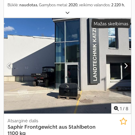
Būklė:
naudotas
, Gamybos metai:
2020
, veikimo valandos:
2 220 h
,
Mažas skelbimas
1
/
8
Atsarginė dalis
Saphir
Frontgewicht aus Stahlbeton
1100 kg