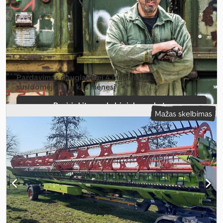
Pardavimas daugiau nei 4 milijonams
susidomėjusiųjų kas mėnesį
Pasirinkite prekybininko paketą
Mažas skelbimas
Sukurti atskirą skelbimą