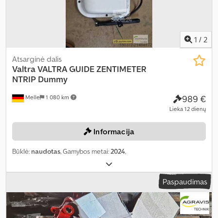
1
/
2
Atsarginė dalis
Valtra
VALTRA GUIDE ZENTIMETER
NTRIP Dummy
989 €
Melle
1 080 km
Lieka 12 dienų
Informacija
Būklė:
naudotas
, Gamybos metai:
2024
,
Paspaudimas