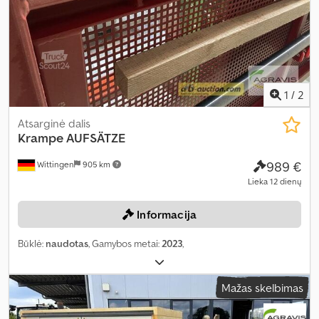
1
/
2
Atsarginė dalis
Krampe
AUFSÄTZE
989 €
Wittingen
905 km
Lieka 12 dienų
Informacija
Būklė:
naudotas
, Gamybos metai:
2023
,
Mažas skelbimas