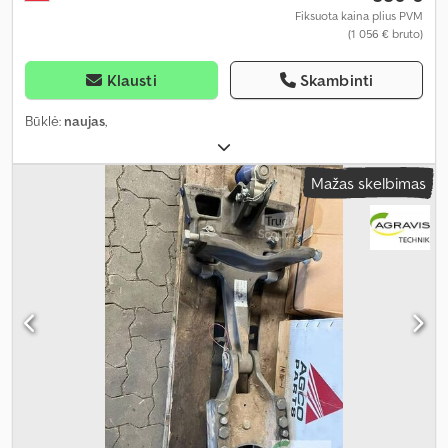
Fiksuota kaina plius PVM
(1 056 € bruto)
Klausti
Skambinti
Būklė:
naujas
,
Mažas skelbimas