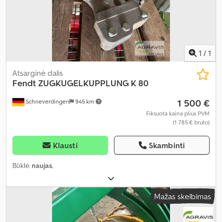
1
/
1
Atsarginė dalis
Fendt
ZUGKUGELKUPPLUNG K 80
1 500 €
Schneverdingen
945 km
Fiksuota kaina plius PVM
(1 785 € bruto)
Klausti
Skambinti
Būklė:
naujas
,
Mažas skelbimas