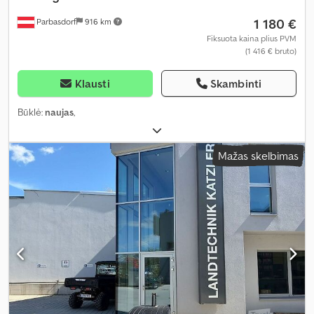
1 180 €
Parbasdorf
916 km
Fiksuota kaina plius PVM
(1 416 € bruto)
Klausti
Skambinti
Būklė:
naujas
,
Mažas skelbimas