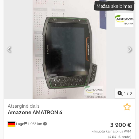
Mažas skelbimas
1
/
2
Atsarginė dalis
Amazone
AMATRON 4
3 900 €
Lage
1 055 km
Fiksuota kaina plius PVM
(4 641 € bruto)