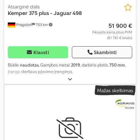
Atsarginė dalis
Kemper
375 plus - Jaguar 498
51 900 €
Pragsdorf
703 km
Fiksuota kaina plius PVM
(61 761 € bruto)
Klausti
Skambinti
Būklė:
naudotas
, Gamybos metai:
2019
, darbinis plotis:
750 mm
,
Įranga:
derliaus pjovimo įrenginys
,
Mažas skelbimas