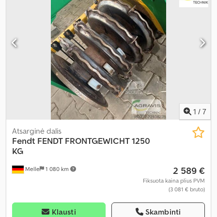
1
/
7
Atsarginė dalis
Fendt
FENDT FRONTGEWICHT 1250
KG
2 589 €
Melle
1 080 km
Fiksuota kaina plius PVM
(3 081 € bruto)
Klausti
Skambinti