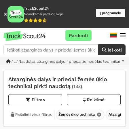
TruckScout24
Į programėlę
Nemokamai parduotuvėje
Parduoti
Ieškoti
/ ... / Naudotas atsarginės dalys ir priedai žemės ūkio technikai
Atsarginės dalys ir priedai žemės ūkio
technikai pirkti naudotą
(133)
Filtras
Reikšmė
Žemės ūkio technika
Atsarginės 
Pašalinti visus filtrus