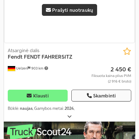
Prašyti nuotraukų
Atsarginė dalis
Fendt
FENDT FAHRERSITZ
2 450 €
Uelzen
903 km
Fiksuota kaina plius PVM
(2 916 € bruto)
Klausti
Skambinti
Būklė:
naujas
, Gamybos metai:
2024
,