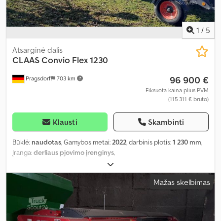
1
/
5
Atsarginė dalis
CLAAS
Convio Flex 1230
96 900 €
Pragsdorf
703 km
Fiksuota kaina plius PVM
(115 311 € bruto)
Klausti
Skambinti
Būklė:
naudotas
, Gamybos metai:
2022
, darbinis plotis:
1 230 mm
,
Įranga:
derliaus pjovimo įrenginys
,
Mažas skelbimas