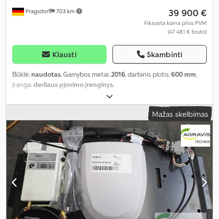
39 900 €
Pragsdorf
703 km
Fiksuota kaina plius PVM
(47 481 € bruto)
Klausti
Skambinti
Būklė:
naudotas
, Gamybos metai:
2016
, darbinis plotis:
600 mm
,
Įranga:
derliaus pjovimo įrenginys
,
Mažas skelbimas