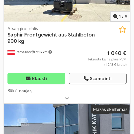
1
/
8
Atsarginė dalis
Saphir
Frontgewicht aus Stahlbeton
900 kg
1 040 €
Parbasdorf
916 km
Fiksuota kaina plius PVM
(1 248 € bruto)
Klausti
Skambinti
Būklė:
naujas
,
Mažas skelbimas