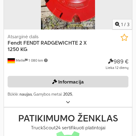
1
/
3
Atsarginė dalis
Fendt
FENDT RADGEWICHTE 2 X
1250 KG
989 €
Melle
1 080 km
Lieka 12 dienų
Informacija
Būklė:
naujas
, Gamybos metai:
2025
,
PATIKIMUMO ŽENKLAS
TruckScout24 sertifikuoti platintojai