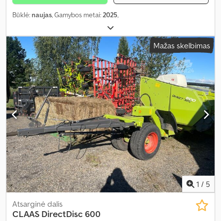
Būklė:
naujas
, Gamybos metai:
2025
,
Mažas skelbimas
1
/
5
Atsarginė dalis
CLAAS
DirectDisc 600