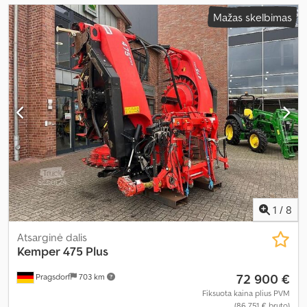
Mažas skelbimas
1
/
8
Atsarginė dalis
Kemper
475 Plus
72 900 €
Pragsdorf
703 km
Fiksuota kaina plius PVM
(86 751 € bruto)