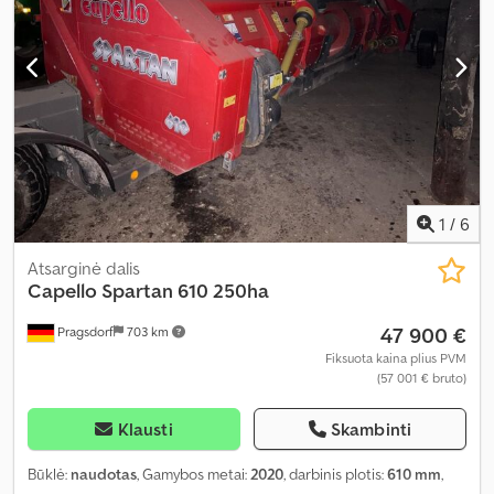
1
/
6
Atsarginė dalis
Capello
Spartan 610 250ha
47 900 €
Pragsdorf
703 km
Fiksuota kaina plius PVM
(57 001 € bruto)
Klausti
Skambinti
Būklė:
naudotas
, Gamybos metai:
2020
, darbinis plotis:
610 mm
,