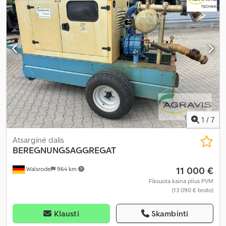
1
/
7
Atsarginė dalis
BEREGNUNGSAGGREGAT
11 000 €
Walsrode
964 km
Fiksuota kaina plius PVM
(13 090 € bruto)
Klausti
Skambinti