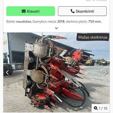
Klausti
Skambinti
Būklė:
naudotas
, Gamybos metai:
2018
, darbinis plotis:
750 mm
,
Mažas skelbimas
1
/
15