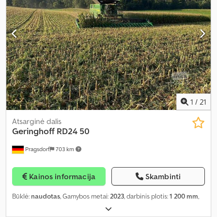
1
/
21
Atsarginė dalis
Geringhoff
RD24 50
Pragsdorf
703 km
Kainos informacija
Skambinti
Būklė:
naudotas
, Gamybos metai:
2023
, darbinis plotis:
1 200 mm
,