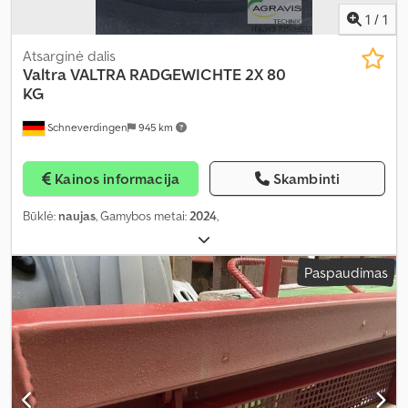
1
/
1
Atsarginė dalis
Valtra
VALTRA RADGEWICHTE 2X 80
KG
Schneverdingen
945 km
Kainos informacija
Skambinti
Būklė:
naujas
, Gamybos metai:
2024
,
Paspaudimas