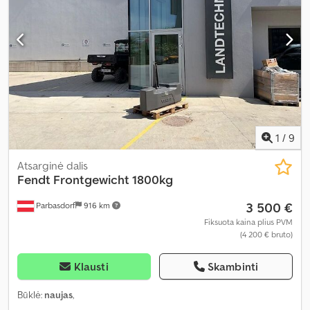
1
/
9
Atsarginė dalis
Fendt
Frontgewicht 1800kg
3 500 €
Parbasdorf
916 km
Fiksuota kaina plius PVM
(4 200 € bruto)
Klausti
Skambinti
Būklė:
naujas
,