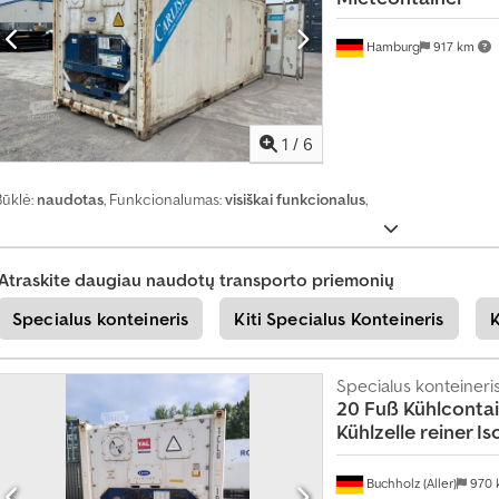
a
k
Hamburg
917 km
e
t
ą
1
/
6
S
u
Būklė:
naudotas
, Funkcionalumas:
visiškai funkcionalus
,
k
u
r
Atraskite daugiau naudotų transporto priemonių
t
Specialus konteineris
Kiti Specialus Konteineris
K
i
a
t
Specialus konteineri
s
20 Fuß Kühlcontai
k
Kühlzelle
reiner Is
i
r
Buchholz (Aller)
970