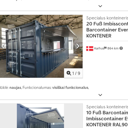
Specialus konteineri
20 Fuß Imbisscont
Barcontainer
Eve
KONTENER
Aarhus
864 km
1
/
9
Būklė:
naujas
, Funkcionalumas:
visiškai funkcionalus
,
Specialus konteineri
10 Fuß Barcontain
Imbisscontainer
E
KONTENER RAL90