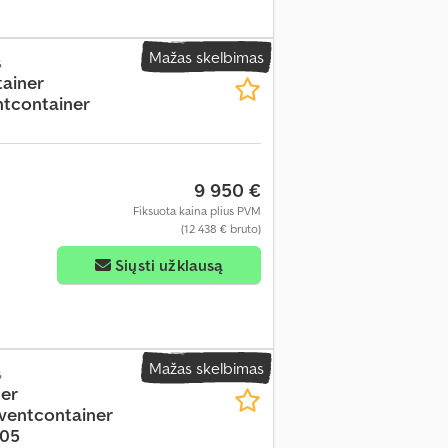
Mažas skelbimas
s
ainer
ntcontainer
9 950 €
Fiksuota kaina plius PVM
(12 438 € bruto)
Siųsti užklausą
Mažas skelbimas
s
er
ventcontainer
05