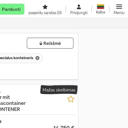
Parduoti
Kalba
pageidų sąrašas
(0)
Prisijungti
Meniu
Reikšmė
ecialus konteineris
Mažas skelbimas
s
r mit
sscontainer
KONTENER
14 750 €