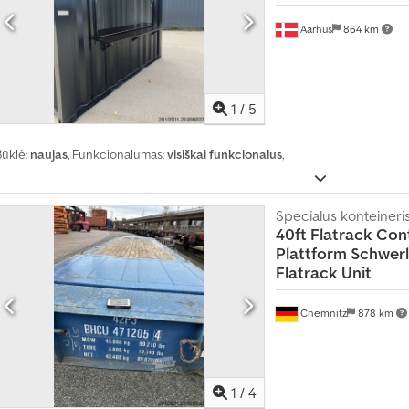
Aarhus
864 km
1
/
5
Būklė:
naujas
, Funkcionalumas:
visiškai funkcionalus
,
Specialus konteineri
40ft Flatrack Con
Plattform
Schwerl
Flatrack Unit
Chemnitz
878 km
1
/
4