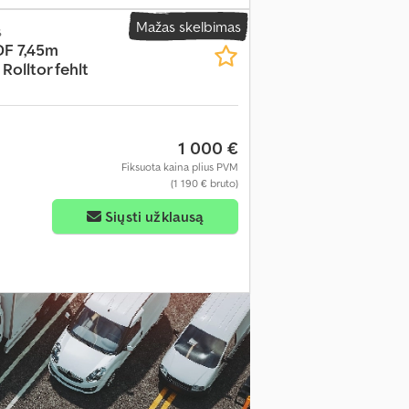
Mažas skelbimas
s
F 7,45m
Rolltor fehlt
1 000 €
Fiksuota kaina plius PVM
(1 190 € bruto)
Siųsti užklausą