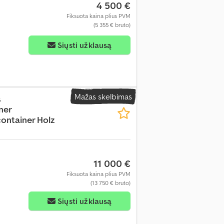
4 500 €
Fiksuota kaina plius PVM
(5 355 € bruto)
Siųsti užklausą
Mažas skelbimas
s
ner
ontainer Holz
11 000 €
Fiksuota kaina plius PVM
(13 750 € bruto)
Siųsti užklausą