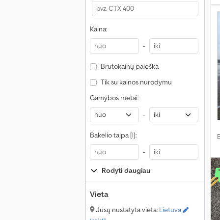
Kaina:
-
Brutokainų paieška
Tik su kainos nurodymu
Gamybos metai:
-
Bakelio talpa [l]:
-
Rodyti daugiau
Vieta
Jūsų nustatyta vieta:
Lietuva