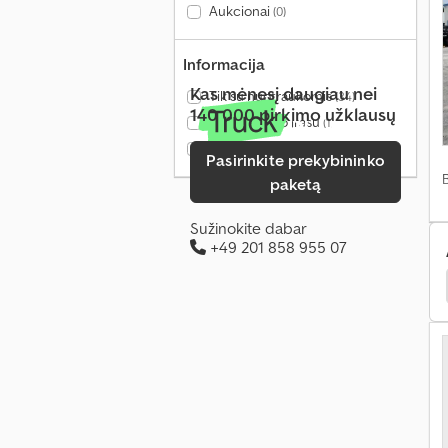
Aukcionai
(0)
Informacija
Kas mėnesį daugiau nei
Tik su nuotraukomis
(34)
140 000 pirkimo užklausų
Tik su vaizdo įrašu
(1)
Tik patikrinti pardavėjai
(4)
Pasirinkite prekybininko
paketą
Sužinokite dabar
+49 201 858 955 07