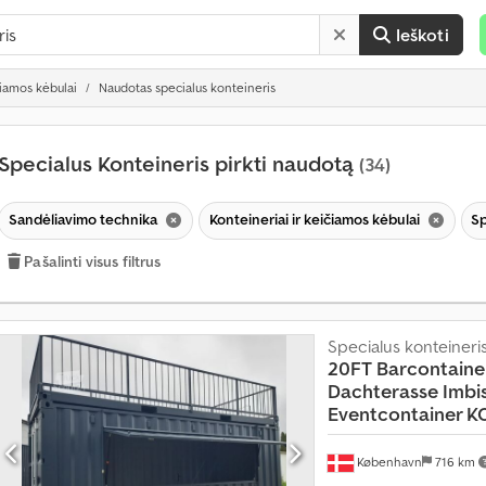
Ieškoti
čiamos kėbulai
Naudotas specialus konteineris
Specialus Konteineris pirkti naudotą
(34)
P
a
r
Sandėliavimo technika
Konteineriai ir keičiamos kėbulai
Sp
d
a
Pašalinti visus filtrus
v
i
m
a
Specialus konteineri
s
20FT Barcontaine
d
Dachterasse
Imbi
a
Eventcontainer 
u
g
i
København
716 km
a