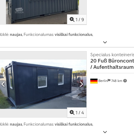
u
n
e
1
/
9
i
4
m
Būklė:
naujas
, Funkcionalumas:
visiškai funkcionalus
,
i
l
i
Specialus konteineri
j
20 Fuß Büronconta
o
/
Aufenthaltsraum 
n
a
m
Berlin
748 km
s
s
u
s
i
d
1
/
4
o
m
Būklė:
naujas
, Funkcionalumas:
visiškai funkcionalus
,
ė