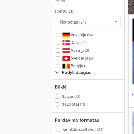
(keisti)
spindulys:
Neribotas
(34)
Vokietija
(24)
Danija
(4)
Austrija
(2)
Šveicarija
(2)
Belgija
(1)
Rodyti daugiau
Būklė
Naujas
(23)
Naudotas
(11)
Pardavimo formatas
Smulkūs skelbimai
(34)