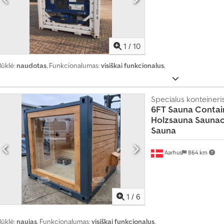
ą
s
k
e
1
/
10
l
b
Būklė:
naudotas
, Funkcionalumas:
visiškai funkcionalus
,
i
m
Specialus konteineri
ą
6FT Sauna Contai
Holzsauna
Saunac
Sauna
Aarhus
864 km
1
/
6
Būklė:
naujas
, Funkcionalumas:
visiškai funkcionalus
,