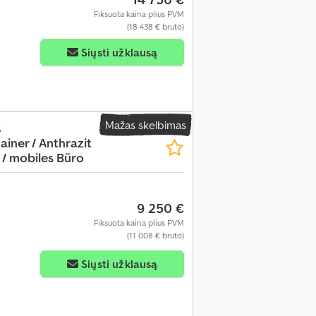
Fiksuota kaina plius PVM
(18 438 € bruto)
Siųsti užklausą
Mažas skelbimas
s
iner / Anthrazit
/ mobiles Büro
9 250 €
Fiksuota kaina plius PVM
(11 008 € bruto)
Siųsti užklausą