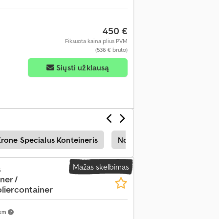
450 €
Fiksuota kaina plius PVM
(536 € bruto)
Siųsti užklausą
rone Specialus Konteineris
Nooteboom Ft Puspriekabė
Mažas skelbimas
s
ner /
oliercontainer
 km