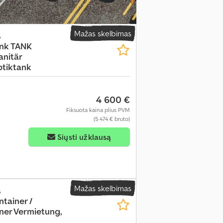
Mažas skelbimas
s
ank TANK
anitär
ptiktank
4 600 €
Fiksuota kaina plius PVM
(5 474 € bruto)
Siųsti užklausą
Mažas skelbimas
s
tainer /
ner Vermietung,