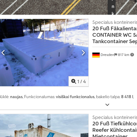
n
k
i
Specialus konteineri
20 Fuß Fäkalient
t
CONTAINER WC
S
e
Tankcontainer Se
p
r
Dresden
817 km
e
k
y
b
1
/
4
i
n
Būklė:
naujas
, Funkcionalumas:
visiškai funkcionalus
, bakelio talpa:
8 418 l
,
i
n
k
Specialus konteineri
20 Fuß Tiefkühlcon
o
Reefer
Kühlcontai
p
Mietcontainer