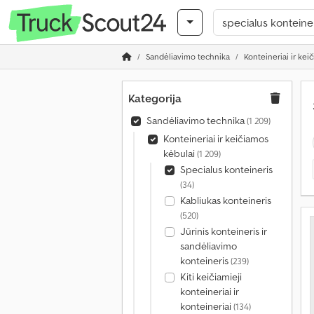
Sandėliavimo technika
Konteineriai ir kei
Kategorija
Sandėliavimo technika
(1 209)
Konteineriai ir keičiamos
kėbulai
(1 209)
Specialus konteineris
(34)
Kabliukas konteineris
(520)
Jūrinis konteineris ir
sandėliavimo
konteineris
(239)
Kiti keičiamieji
konteineriai ir
konteineriai
(134)