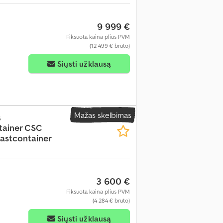
9 999 €
Fiksuota kaina plius PVM
(12 499 € bruto)
Siųsti užklausą
Mažas skelbimas
s
tainer CSC
astcontainer
3 600 €
Fiksuota kaina plius PVM
(4 284 € bruto)
Siųsti užklausą