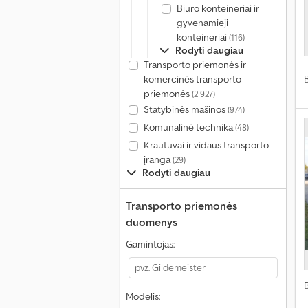
Biuro konteineriai ir
gyvenamieji
konteineriai
(116)
Rodyti daugiau
Transporto priemonės ir
komercinės transporto
priemonės
(2 927)
Statybinės mašinos
(974)
Komunalinė technika
(48)
Krautuvai ir vidaus transporto
įranga
(29)
Rodyti daugiau
Transporto priemonės
duomenys
Gamintojas:
Modelis: