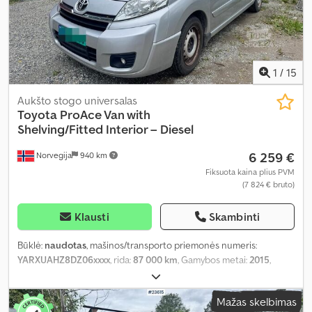
1
/
15
Aukšto stogo universalas
Toyota
ProAce Van with
Shelving/Fitted Interior – Diesel
6 259 €
Norvegija
940 km
Fiksuota kaina plius PVM
(7 824 € bruto)
Klausti
Skambinti
Būklė:
naudotas
, mašinos/transporto priemonės numeris:
YARXUAHZ8DZ06xxxx
, rida:
87 000 km
, Gamybos metai:
2015
,
Mažas skelbimas