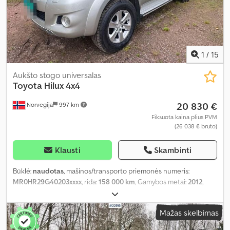
1
/
15
Aukšto stogo universalas
Toyota
Hilux 4x4
20 830 €
Norvegija
997 km
Fiksuota kaina plius PVM
(26 038 € bruto)
Klausti
Skambinti
Būklė:
naudotas
, mašinos/transporto priemonės numeris:
MR0HR29G40203xxxx
, rida:
158 000 km
, Gamybos metai:
2012
,
Mažas skelbimas