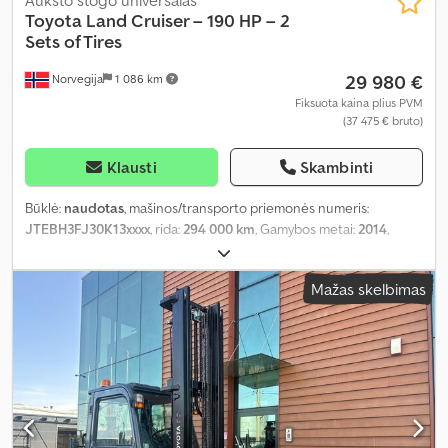
Toyota
Land Cruiser – 190 HP – 2
Sets of Tires
29 980 €
Norvegija
1 086 km
Fiksuota kaina plius PVM
(37 475 € bruto)
Klausti
Skambinti
Būklė:
naudotas
, mašinos/transporto priemonės numeris:
JTEBH3FJ30K13xxxx
, rida:
294 000 km
, Gamybos metai:
2014
,
Mažas skelbimas