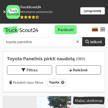
TruckScout24
Į programėlę
Nemokamai parduotuvėje
Parduoti
Ieškoti
Toyota Panelinis pirkti naudotą
(180)
Filtras
Reikšmė
Toyota
Pašalinti visus filtrus
Mažas skelbimas