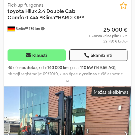
Pick-up furgonas
toyota
Hilux 2.4 Double Cab
Comfort 4x4 *Klima*HARDTOP*
25 000 €
Berlin
739 km
Fiksuota kaina plius PVM
(29 750 € bruto)
Klausti
Skambinti
Būklė:
naudotas
, rida:
140 000 km
, galia:
110 kW (149,56 AG)
,
pirmoji registracija:
09/2019
, kuro tipas:
dyzelinas
, tuščias svoris:
2 170 kg
, bendras svoris:
3 210 kg
, ašių konfigūracija:
4x4
, kuras:
dyzelinas
, CO₂ emisijos:
185 g/km
, spalva:
pilkas
, vairuotojo kabina:
Mažas skelbimas
kitas
, pavaros tipas:
mechaninis
, emisijos klasė:
Euro 6
, pakaba:
kitas
, sėdimų vietų skaičius:
5
, bendras ilgis:
5 330 mm
, statybinis
aukštis:
1 820 mm
, Įranga:
ABS, centrinis užraktas, elektroninė
stabilumo programa (ESP), kruizo kontrolė, oro
kondicionavimas, oro pagalvė, priekabos jungtis, suodžių filtras,
trauki kontrolė, visų varančiųjų ratų pavara
,