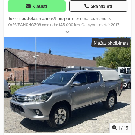
Klausti
Skambinti
Būklė:
naudotas
, mašinos/transporto priemonės numeris:
YARVFAHKHGZ09xxxx
, rida:
145 000 km
, Gamybos metai:
2017
,
Mažas skelbimas
1
/
15