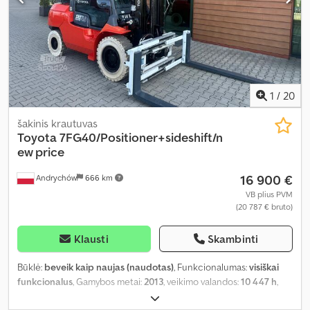
1
/
20
šakinis krautuvas
Toyota
7FG40/Positioner+sideshift/n
ew price
16 900 €
Andrychów
666 km
VB plius PVM
(20 787 € bruto)
Klausti
Skambinti
Būklė:
beveik kaip naujas (naudotas)
, Funkcionalumas:
visiškai
funkcionalus
, Gamybos metai:
2013
, veikimo valandos:
10 447 h
,
keliamoji galia:
4 500 kg
, kėlimo aukštis:
5 000 mm
, apkrovos