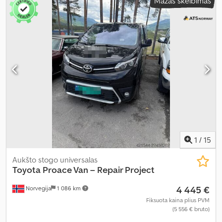
Mažas skelbimas
1
/
15
Aukšto stogo universalas
Toyota
Proace Van – Repair Project
4 445 €
Norvegija
1 086 km
Fiksuota kaina plius PVM
(5 556 € bruto)