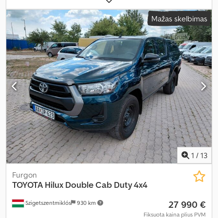
sėdimų vietų skaičius:
3
, Gamybos metai:
2022
, Įranga:
ABS,
Mažas skelbimas
elektroninė stabilumo programa (ESP), imobilaizerio sistema,
kruizo kontrolė, navigacijos sistema, oro kondicionavimas, oro
pagalvė, priešrūkiniai žibintai, statymo jutikliai, stumdomos
durys, trauki kontrolė, vairo stiprintuvas
,
1
/
13
Furgon
TOYOTA
Hilux Double Cab Duty 4x4
27 990 €
Szigetszentmiklós
930 km
Fiksuota kaina plius PVM