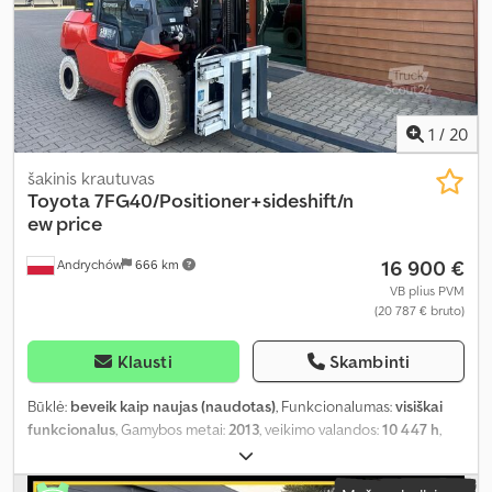
1
/
20
šakinis krautuvas
Toyota
7FG40/Positioner+sideshift/n
ew price
16 900 €
Andrychów
666 km
VB plius PVM
(20 787 € bruto)
Klausti
Skambinti
Būklė:
beveik kaip naujas (naudotas)
, Funkcionalumas:
visiškai
funkcionalus
, Gamybos metai:
2013
, veikimo valandos:
10 447 h
,
keliamoji galia:
4 500 kg
, kėlimo aukštis:
5 000 mm
, apkrovos
centras:
600 mm
, kuro tipas:
dujos
, stiebo tipas:
dupleksas
, variklių