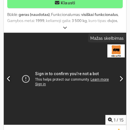
Klausti
Būklė:
geras (naudotas)
, Funkcionalumas:
visiškai funkcionalus
,
Gamybos metai:
1999
, keliamoji galia:
3 500 kg
, kuro tipas:
dujos
,
stiebo tipas:
teleskopinis
, pavaros tipas:
mechaninis
, šakių ilgis:
1 600 mm
, padang padangų:
95 procentas
, bendras svoris:
4 620
Mažas skelbimas
kg
, Įranga:
apšvietimas, galvos apsauga, reguliuojamas strėlė,
įtraukiama šakutė, šakės prailginimas, šoninis poslinkis
,
1
/
15