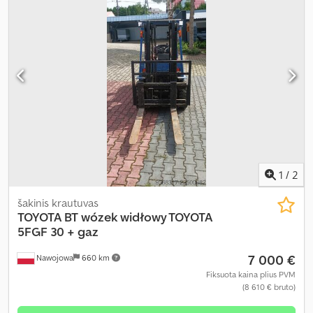
1
/
2
šakinis krautuvas
TOYOTA BT
wózek widłowy TOYOTA
5FGF 30 + gaz
7 000 €
Nawojowa
660 km
Fiksuota kaina plius PVM
(8 610 € bruto)