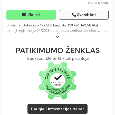
(35 547 € bruto)
Klausti
Skambinti
Būklė:
naudotas
, rida:
177 500 km
, galia:
110 kW (149,56 AG)
,
pirmoji registracija:
04/2023
, kuro tipas:
dyzelinas
, bendras svoris:
3 000 kg
, kita apžiūra (TÜV):
04/2027
, spalva:
žalia
, pavaros tipas:
mechaninis
, emisijos klasė:
Euro 6
, sėdimų vietų skaičius:
5
,
Gamybos metai:
2023
, Įranga:
ABS, centrinis užraktas, elektroninė
PATIKIMUMO ŽENKLAS
stabilumo programa (ESP), oro kondicionavimas, suodžių filtras,
visų varančiųjų ratų pavara
,
TruckScout24 sertifikuoti platintojai
Daugiau informacijos dabar