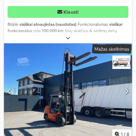
Klausti
Būklė:
visiškai atnaujintas (naudotas)
, Funkcionalumas:
visiškai
funkcionalus
, rida:
100 000 km
, lovų skaičius:
4
, sėdimų vietų
skaičius:
5
, kuro tipas:
benzinas
, pavaros tipas:
mechaninis
, spalva:
smėlio spalvos
, pirmoji registracija:
07/2026
, kita apžiūra (TÜV):
Mažas skelbimas
07/2026
, važiuoklės gamintojas:
Toyota
, bendras ilgis:
4 900 mm
,
bendras plotis:
1 850 mm
, bendras aukštis:
280 mm
, ašių
konfigūracija:
2 ašys
, kombinuota degalų sąnauda:
13 l/100 km
,
bendras svoris:
2 400 kg
, darbinė masė:
2 400 kg
, Įranga:
ABS,
automobilio registracija, dušas, navigacijos sistema, nerūkantis
automobilis, viengulė lova, viengulės lovos, virtuvė transporto
priemonėje, vonios kambarys
,
1
/
8