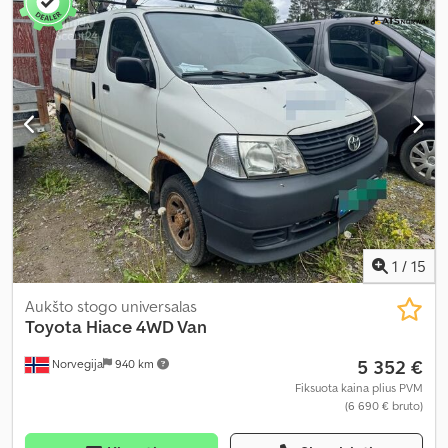
1
/
15
Aukšto stogo universalas
Toyota
Hiace 4WD Van
5 352 €
Norvegija
940 km
Fiksuota kaina plius PVM
(6 690 € bruto)