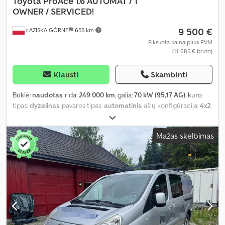
Toyota
ProAce 1.6 AUTOMAT / 1
OWNER / SERVICED!
9 500 €
ŁAZISKA GÓRNE
655 km
Fiksuota kaina plius PVM
(11 685 € bruto)
Klausti
Skambinti
Būklė:
naudotas
, rida:
249 000 km
, galia:
70 kW (95,17 AG)
, kuro
tipas:
dyzelinas
, pavaros tipas:
automatinis
, ašių konfigūracija:
4x2
,
ratų bazė:
2 930 mm
, pirmoji registracija:
08/2018
, krovimo vietos
ilgis:
2 050 mm
, krovinių skyriaus plotis:
1 600 mm
, krovos erdvės
Mažas skelbimas
aukštis:
1 200 mm
, krovinio erdvės tūris:
4 m³
, kuro bako talpa:
60 l
,
emisijos klasė:
Euro 6
, spalva:
sidabras
, pakaba:
plienas
, padangos
dydis:
215/60R16
, ankstesnių savininkų skaičius:
1
, Gamybos metai:
2018
, Įranga:
ABS, borto kompiuteris, centrinis užraktas,
diferencialo užraktas, imobilaizerio sistema, kruizo kontrolė, oro
kondicionavimas, priekabos jungtis, priešrūkiniai žibintai,
sėdynės šildytuvas, vairo stiprintuvas
,