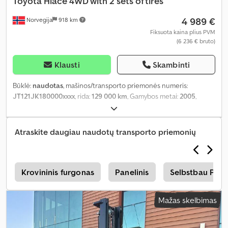
Toyota
Hiace 4WD with 2 sets of tires
4 989 €
Norvegija
918 km
Fiksuota kaina plius PVM
(6 236 € bruto)
Klausti
Skambinti
Būklė:
naudotas
, mašinos/transporto priemonės numeris:
JT121JK180000xxxx
, rida:
129 000 km
, Gamybos metai:
2005
,
Atraskite daugiau naudotų transporto priemonių
i
Krovininis furgonas
Panelinis
Selbstbau Pane
Mažas skelbimas