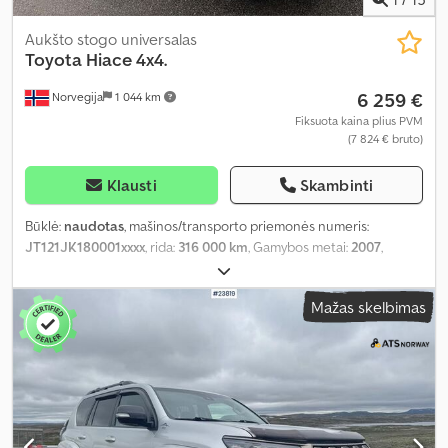
Aukšto stogo universalas
Toyota
Hiace 4x4.
6 259 €
Norvegija
1 044 km
Fiksuota kaina plius PVM
(7 824 € bruto)
Klausti
Skambinti
Būklė:
naudotas
, mašinos/transporto priemonės numeris:
JT121JK180001xxxx
, rida:
316 000 km
, Gamybos metai:
2007
,
Mažas skelbimas