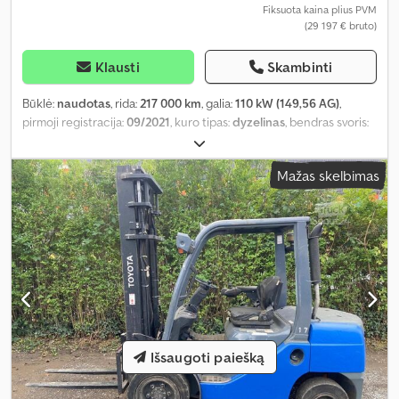
Fiksuota kaina plius PVM
(29 197 € bruto)
Klausti
Skambinti
Būklė:
naudotas
, rida:
217 000 km
, galia:
110 kW (149,56 AG)
,
pirmoji registracija:
09/2021
, kuro tipas:
dyzelinas
, bendras svoris:
2 950 kg
, kita apžiūra (TÜV):
09/2027
, spalva:
balta
, pavaros tipas:
mechaninis
, emisijos klasė:
Euro 6
, sėdimų vietų skaičius:
5
,
Mažas skelbimas
Gamybos metai:
2021
, Įranga:
ABS, centrinis užraktas, elektroninė
stabilumo programa (ESP), oro kondicionavimas, suodžių filtras,
visų varančiųjų ratų pavara
,
Išsaugoti paiešką