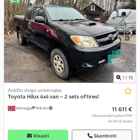
1
/
15
Aukšto stogo universalas
Toyota
Hilux 4x4 van – 2 sets of tires!
11 611 €
Norvegija
918 km
Fiksuota kaina plius PVM
(14 514 € bruto)
Klausti
Skambinti