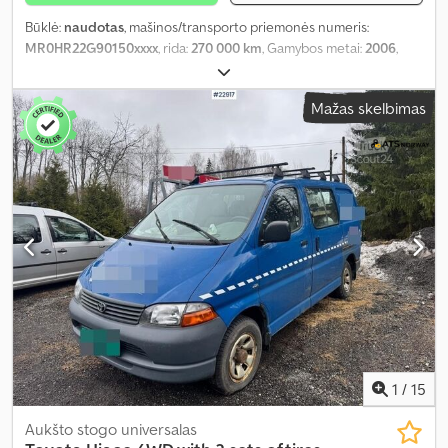
Būklė:
naudotas
, mašinos/transporto priemonės numeris:
MR0HR22G90150xxxx
, rida:
270 000 km
, Gamybos metai:
2006
,
Mažas skelbimas
1
/
15
Aukšto stogo universalas