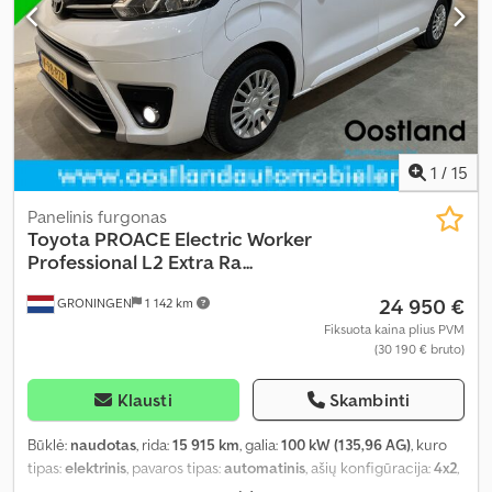
1
/
15
Panelinis furgonas
Toyota
PROACE Electric Worker
Professional L2 Extra Ra...
24 950 €
GRONINGEN
1 142 km
Fiksuota kaina plius PVM
(30 190 € bruto)
Klausti
Skambinti
Būklė:
naudotas
, rida:
15 915 km
, galia:
100 kW (135,96 AG)
, kuro
tipas:
elektrinis
, pavaros tipas:
automatinis
, ašių konfigūracija:
4x2
,
ratų bazė:
3 280 mm
, pirmoji registracija:
11/2022
, spalva:
balta
,