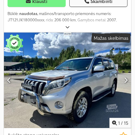
Klausti
Skambinti
Būklė:
naudotas
, mašinos/transporto priemonės numeris:
JT121JK180000xxxx
, rida:
206 000 km
, Gamybos metai:
2007
,
Mažas skelbimas
1
/
15
Aukšto stogo universalas