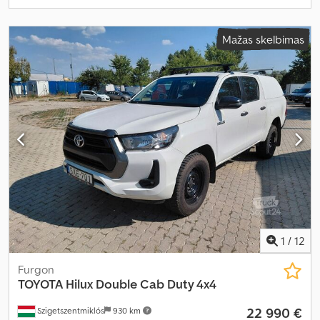
Mažas skelbimas
1
/
12
Furgon
TOYOTA
Hilux Double Cab Duty 4x4
22 990 €
Szigetszentmiklós
930 km