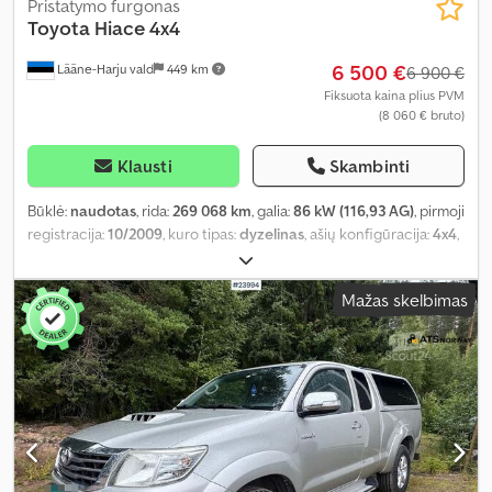
Pristatymo furgonas
Toyota
Hiace 4x4
6 500 €
Lääne-Harju vald
449 km
6 900 €
Fiksuota kaina plius PVM
(8 060 € bruto)
Klausti
Skambinti
Būklė:
naudotas
, rida:
269 068 km
, galia:
86 kW (116,93 AG)
, pirmoji
registracija:
10/2009
, kuro tipas:
dyzelinas
, ašių konfigūracija:
4x4
,
kuras:
dyzelinas
, pavaros tipas:
mechaninis
, emisijos klasė:
Euro 5
,
pakaba:
plienas
, bendras ilgis:
4 800 mm
, bendras plotis:
1 800
Mažas skelbimas
mm
, Gamybos metai:
2009
, Įranga:
centrinis užraktas, elektrinis
langų reguliavimas, elektriškai reguliuojamas veidrodis, oro
kondicionavimas, sėdynės šildytuvas
,