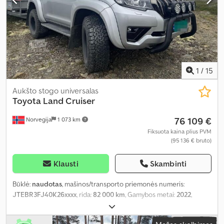
1
/
15
Aukšto stogo universalas
Toyota
Land Cruiser
76 109 €
Norvegija
1 073 km
Fiksuota kaina plius PVM
(95 136 € bruto)
Klausti
Skambinti
Būklė:
naudotas
, mašinos/transporto priemonės numeris:
JTEBR3FJ40K26xxxx
, rida:
82 000 km
, Gamybos metai:
2022
,