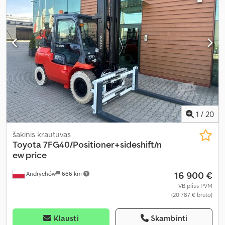
1
/
20
šakinis krautuvas
Toyota
7FG40/Positioner+sideshift/n
ew price
16 900 €
Andrychów
666 km
VB plius PVM
(20 787 € bruto)
Klausti
Skambinti