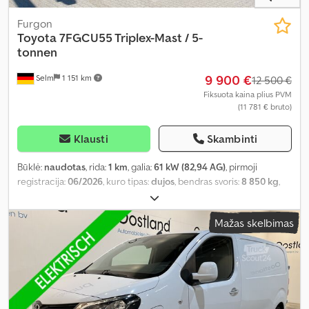
Furgon
Toyota
7FGCU55 Triplex-Mast / 5-
tonnen
9 900 €
Selm
1 151 km
12 500 €
Fiksuota kaina plius PVM
(11 781 € bruto)
Klausti
Skambinti
Būklė:
naudotas
, rida:
1 km
, galia:
61 kW (82,94 AG)
, pirmoji
registracija:
06/2026
, kuro tipas:
dujos
, bendras svoris:
8 850 kg
,
ašių konfigūracija:
2 ašys
, spalva:
oranžinė
, pavaros tipas:
automatinis
, pakaba:
kitas
, sėdimų vietų skaičius:
1
, veikimo
Mažas skelbimas
valandos:
7 382 h
,