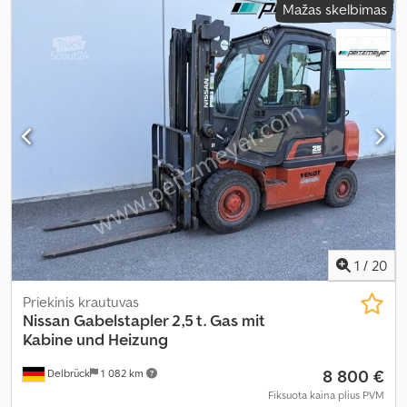
Mažas skelbimas
3
, Gamybos metai:
2014
, veikimo valandos:
4 157 h
, Įranga:
ABS,
vairo stiprintuvas
,
1
/
20
Priekinis krautuvas
Nissan
Gabelstapler 2,5 t. Gas mit
Kabine und Heizung
8 800 €
Delbrück
1 082 km
Fiksuota kaina plius PVM