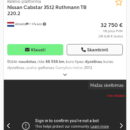
Kėlimo platforma
Nissan
Cabstar 35.12 Ruthmann TB
220.2
32 750 €
Almelo
1 174 km
VB plius PVM
(39 628 € bruto)
Klausti
Skambinti
Būklė:
naudotas
, rida:
66 556 km
, kuro tipas:
dyzelinas
, kuras:
dyzelinas
, spalva:
geltonas
, Gamybos metai:
2012
,
Mažas skelbimas