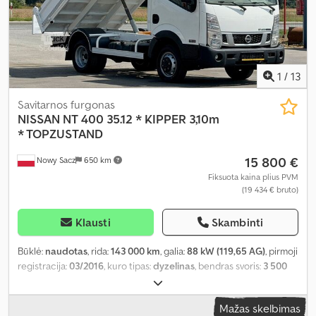
1
/
13
Savitarnos furgonas
NISSAN
NT 400 35.12 * KIPPER 3,10m
* TOPZUSTAND
15 800 €
Nowy Sacz
650 km
Fiksuota kaina plius PVM
(19 434 € bruto)
Klausti
Skambinti
Būklė:
naudotas
, rida:
143 000 km
, galia:
88 kW (119,65 AG)
, pirmoji
registracija:
03/2016
, kuro tipas:
dyzelinas
, bendras svoris:
3 500
kg
, ašių konfigūracija:
2 ašys
, stabdžiai:
retarderis
, spalva:
balta
,
pavaros tipas:
mechaninis
, krovimo vietos ilgis:
3 100 mm
, krovinių
Mažas skelbimas
skyriaus plotis:
1 850 mm
, krovos erdvės aukštis:
350 mm
,