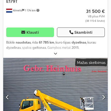
E179T
31 500 €
Almelo
1 174 km
VB plius PVM
(38 115 € bruto)
Klausti
Skambinti
Būklė:
naudotas
, rida:
61 785 km
, kuro tipas:
dyzelinas
, kuras:
dyzelinas
, spalva:
geltonas
, Gamybos metai:
2015
,
Mažas skelbimas