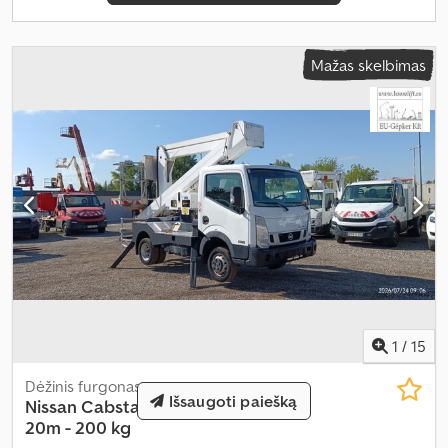
Mažas skelbimas
1
/
15
Dėžinis furgonas
Išsaugoti paiešką
Nissan
Cabstar Palfinger P200A -
20m - 200 kg