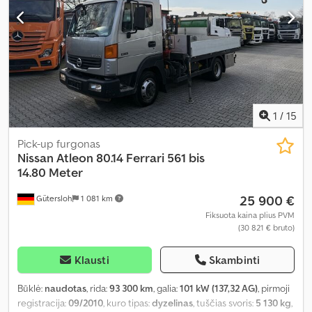
lygis
,
1
/
15
Pick-up furgonas
Nissan
Atleon 80.14 Ferrari 561 bis
14.80 Meter
25 900 €
Gütersloh
1 081 km
Fiksuota kaina plius PVM
(30 821 € bruto)
Klausti
Skambinti
Būklė:
naudotas
, rida:
93 300 km
, galia:
101 kW (137,32 AG)
, pirmoji
registracija:
09/2010
, kuro tipas:
dyzelinas
, tuščias svoris:
5 130 kg
,