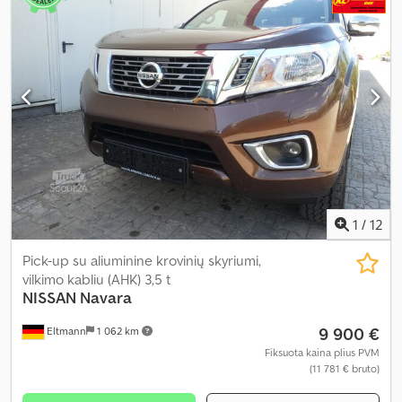
1
/
12
Pick-up su aliuminine krovinių skyriumi,
vilkimo kabliu (AHK) 3,5 t
NISSAN
Navara
9 900 €
Eltmann
1 062 km
Fiksuota kaina plius PVM
(11 781 € bruto)