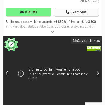
(10 472 € bruto)
Klausti
Skambinti
Būklė:
naudotas
, veikimo valandos:
6 862 h
, kėlimo aukštis:
3 300
mm
, kuro tipas:
dujos
, stiebo tipas:
dupleksas
, statybinis aukštis:
2 150 mm
, galia:
39 kW (53,03 AG)
, pavaros tipas:
kitas
, priekinės
padangos dydis:
7.00 R 12
, galinės padangos dydis:
6.00 - 9
, tuščias
Mažas skelbimas
svoris:
4 051 kg
, spalva:
raudona
, didžiausias leistinas svoris:
2 500
kg
, ašių konfigūracija:
2 ašys
, pakaba:
kitas
, padangos dydis:
7.00 R
12
, sėdimų vietų skaičius:
1
, vairuotojo kabina:
kitas
, darbinė masė:
4 051 kg
, kėlimo galia:
2 500 kg/m
, emisijos klasė:
nėra
, Įranga:
kabina, šoninis poslinkis
,