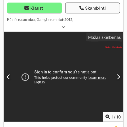
Klausti
Skambinti
Būklė:
naudotas
, Gamybos metai:
2012
,
Mažas skelbimas
1
/
10