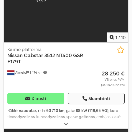
1
/
10
Kėlimo platforma
Nissan
Cabstar 35.12 NT400 GSR
E179T
28 250 €
Almelo
1 174 km
VB plius PVM
(34 182 € bruto)
Klausti
Skambinti
Būklė:
naudotas
, rida:
60 710 km
, galia:
88 kW (119,65 AG)
, kuro
tipas:
dyzelinas
, kuras:
dyzelinas
, spalva:
geltonas
, emisijos klasė:
Euro 5
, Gamybos metai:
2015
,