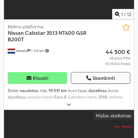
1
/
12
Kėlimo platforma
Nissan
Cabstar 35.13 NT400 GSR
B200T
44 500 €
Almelo
1 174 km
VB plius PVM
(53 845 € bruto)
Klausti
Skambinti
Būklė:
naudotas
, rida:
19 031 km
, kuro tipas:
dyzelinas
, kuras:
dyzelinas
, emisijos klasė:
Euro 6
, Gamybos metai:
2018
, veikimo
valandos:
1 513 h
, Įranga:
AdBlue
,
Mažas skelbimas