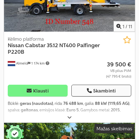
1
/
11
Kėlimo platforma
Nissan
Cabstar 35.12 NT400 Palfinger
P220B
39 500 €
Almelo
1 174 km
VB plius PVM
(47 795 € bruto)
Klausti
Skambinti
Būklė:
geras (naudotas)
, rida:
76 488 km
, galia:
88 kW (119,65 AG)
,
spalva:
geltonas
, emisijos klasė:
Euro 5
, Gamybos metai:
2015
,
Įranga:
centrinis užraktas, elektrinis langų reguliavimas, oro
pagalvė, vairo stiprintuvas
,
Mažas skelbimas