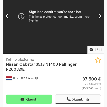
1
/
11
Kėlimo platforma
Nissan
Cabstar 35.13 NT400 Palfinger
P200 AXE
37 500 €
Almelo
1 174 km
VB plius PVM
(45 375 € bruto)
Klausti
Skambinti