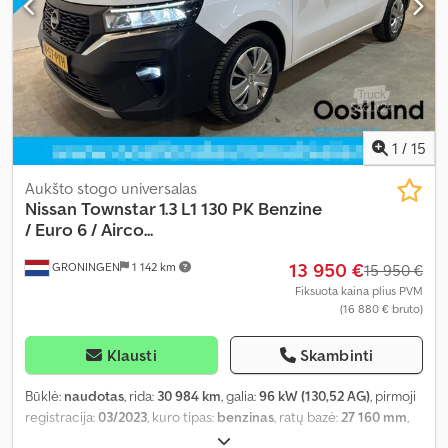
1
/
15
Aukšto stogo universalas
Nissan
Townstar 1.3 L1 130 PK Benzine
/ Euro 6 / Airco...
13 950 €
GRONINGEN
1 142 km
15 950 €
Fiksuota kaina plius PVM
(16 880 € bruto)
Klausti
Skambinti
Būklė:
naudotas
, rida:
30 984 km
, galia:
96 kW (130,52 AG)
, pirmoji
registracija:
03/2023
, kuro tipas:
benzinas
, ratų bazė:
27 160 mm
,
kuras:
super 95
, CO₂ emisijos:
152 g/km
, spalva:
balta
, pavaros