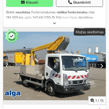
Klausti
Skambinti
Būklė:
naudotas
, Funkcionalumas:
visiškai funkcionalus
, rida:
184 000 km
, galia:
140 kW (190,35 AG)
, kuro tipas:
dyzelinas
,
pavaros tipas:
mechaninis
, ašių konfigūracija:
4x4
, bendras svoris:
2 065 kg
, tuščias svoris:
2 065 kg
, pirmoji registracija:
06/2018
, kita
Mažas skelbimas
apžiūra (TÜV):
12/2026
, emisijos klasė:
Euro 6
, spalva:
ruda
, pakaba:
kitas
, padangos dydis:
255/60 R18
, sėdimų vietų skaičius:
5
,
ankstesnių savininkų skaičius:
2
, Gamybos metai:
2018
,
mašinos/transporto priemonės numeris:
VSSKCTND23U0098078
,
Įranga:
diferencialo užraktas, navigacijos sistema, oro pagalvė,
sunkvežimio registracija, suodžių filtras, visų sezonų padangos,
visų varančiųjų ratų pavara
,
1
/
15