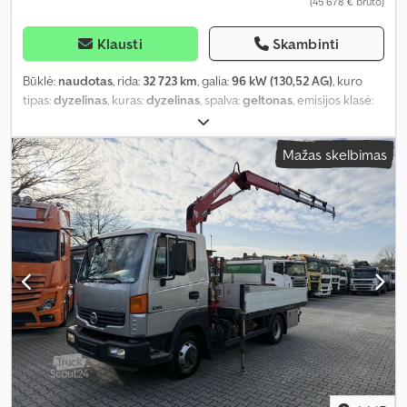
(45 678 € bruto)
Klausti
Skambinti
Būklė:
naudotas
, rida:
32 723 km
, galia:
96 kW (130,52 AG)
, kuro
tipas:
dyzelinas
, kuras:
dyzelinas
, spalva:
geltonas
, emisijos klasė:
Euro 6
, Gamybos metai:
2018
, veikimo valandos:
1 716 h
, Įranga:
AdBlue
,
Mažas skelbimas