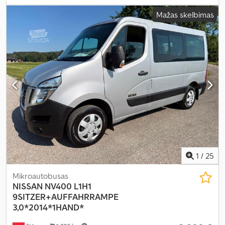
tipas:
mechaninis
, pavarų skaičius:
6
, emisijos klasė:
Euro 6
, sėdimų
Mažas skelbimas
vietų skaičius:
3
, bendras ilgis:
4 490 mm
, bendras plotis:
1 860
mm
, bendras aukštis:
1 840 mm
, Gamybos metai:
2023
, Įranga:
Apple CarPlay, Bluetooth, borto kompiuteris, centrinis užraktas,
elektrinis langų reguliavimas, elektriškai reguliuojamas
veidrodis, kruizo kontrolė, oro kondicionavimas, oro pagalvė,
priešrūkiniai žibintai, start-stop sistema, vairo stiprintuvas
,
1
/
25
Mikroautobusas
NISSAN
NV400 L1H1
9SITZER+AUFFAHRRAMPE
3,0*2014*1HAND*