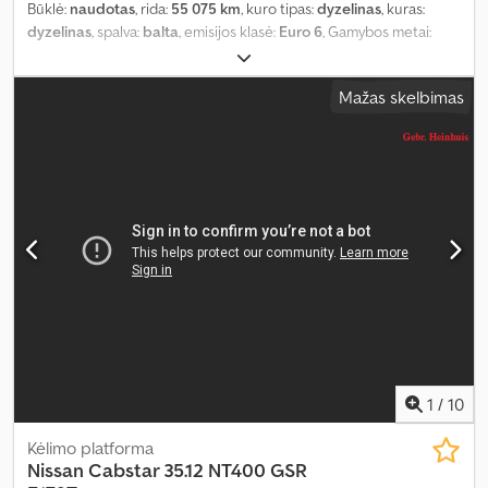
Būklė:
naudotas
, rida:
55 075 km
, kuro tipas:
dyzelinas
, kuras:
dyzelinas
, spalva:
balta
, emisijos klasė:
Euro 6
, Gamybos metai:
2019
, veikimo valandos:
4 315 h
,
Mažas skelbimas
1
/
10
Kėlimo platforma
Nissan
Cabstar 35.12 NT400 GSR