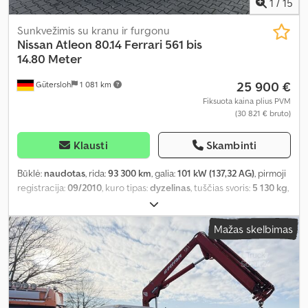
1
/
15
Sunkvežimis su kranu ir furgonu
Nissan
Atleon 80.14 Ferrari 561 bis
14.80 Meter
25 900 €
Gütersloh
1 081 km
Fiksuota kaina plius PVM
(30 821 € bruto)
Klausti
Skambinti
Būklė:
naudotas
, rida:
93 300 km
, galia:
101 kW (137,32 AG)
, pirmoji
registracija:
09/2010
, kuro tipas:
dyzelinas
, tuščias svoris:
5 130 kg
,
didžiausias leistinas svoris:
2 360 kg
, bendras svoris:
7 490 kg
, ašių
konfigūracija:
4x2
, ratų bazė:
3 200 mm
, stabdžiai:
variklio
Mažas skelbimas
stabdymas
, spalva:
sidabras
, vairuotojo kabina:
dieninė kabina
,
pavaros tipas:
mechaninis
, emisijos klasė:
Euro 4
, pakaba:
plienas
,
krovinio erdvės tūris:
3 m³
, krovimo vietos ilgis:
3 700 mm
, krovinių
skyriaus plotis:
2 170 mm
, krovos erdvės aukštis:
400 mm
, Įranga:
ABS, borto kompiuteris, diferencialo užraktas, kranas, kruizo
kontrolė, oro kondicionavimas, suodžių filtras, žemas triukšmo