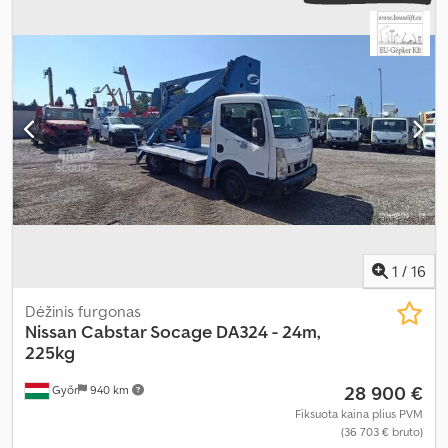
Gamybos metai:
2016
, Įranga:
ABS, kranas
,
1
/
16
Dėžinis furgonas
Nissan
Cabstar Socage DA324 - 24m,
225kg
28 900 €
Győr
940 km
Fiksuota kaina plius PVM
(36 703 € bruto)