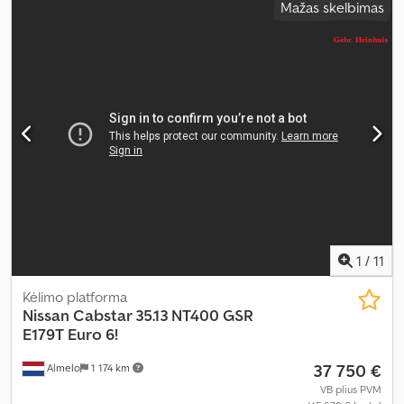
Mažas skelbimas
1
/
11
Kėlimo platforma
Nissan
Cabstar 35.13 NT400 GSR
E179T Euro 6!
37 750 €
Almelo
1 174 km
VB plius PVM