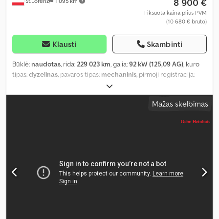
8 900 €
St.Lorenz
1 095 km
Fiksuota kaina plius PVM
(10 680 € bruto)
Klausti
Skambinti
Būklė:
naudotas
, rida:
229 023 km
, galia:
92 kW (125,09 AG)
, kuro
tipas:
dyzelinas
, pavaros tipas:
mechaninis
, pirmoji registracija:
07/2014
, kita apžiūra (TÜV):
07/2026
, emisijos klasė:
Euro 5
, spalva:
pilkas
, sėdimų vietų skaičius:
9
, Įranga:
ABS, centrinis užraktas,
Mažas skelbimas
elektroninė stabilumo programa (ESP), imobilaizerio sistema,
oro kondicionavimas, suodžių filtras
,