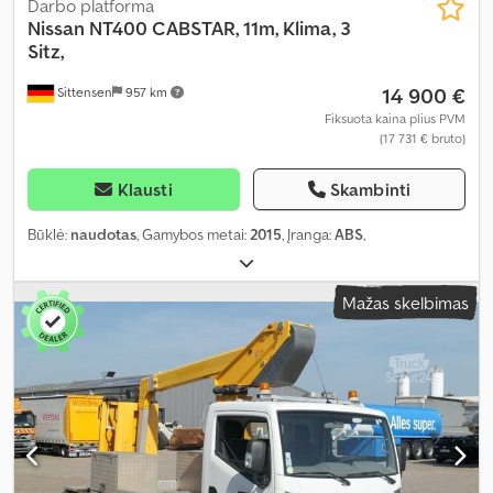
Darbo platforma
Nissan
NT400 CABSTAR, 11m, Klima, 3
Sitz,
14 900 €
Sittensen
957 km
Fiksuota kaina plius PVM
(17 731 € bruto)
Klausti
Skambinti
Būklė:
naudotas
, Gamybos metai:
2015
, Įranga:
ABS
,
Mažas skelbimas