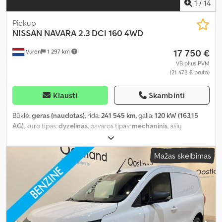
1
/
14
Pickup
NISSAN
NAVARA 2.3 DCI 160 4WD
17 750 €
Vuren
1 297 km
VB plius PVM
(21 478 € bruto)
Klausti
Skambinti
Būklė:
geras (naudotas)
, rida:
241 545 km
, galia:
120 kW (163,15
AG)
, kuro tipas:
dyzelinas
, pavaros tipas:
mechaninis
, ašių
konfigūracija:
4x4
, ratų bazė:
3 150 mm
, pirmoji registracija:
01/2020
, krovimo vietos ilgis:
1 250 mm
, krovinių skyriaus plotis:
Mažas skelbimas
1 480 mm
, krovos erdvės aukštis:
470 mm
, emisijos klasė:
Euro 6
,
spalva:
žalia
, vairuotojo kabina:
dieninė kabina
, padangos dydis:
255/60R18
, sėdimų vietų skaičius:
2
, Gamybos metai:
2020
, Įranga:
ABS, centrinis užraktas, kruizo kontrolė, navigacijos sistema, oro
kondicionavimas, priekabos jungtis, trauki kontrolė, visų
varančiųjų ratų pavara
,