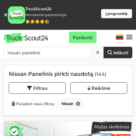
TruckScout24
Į programėlę
Nemokamai parduotuvėje
Parduoti
Ieškoti
Nissan Panelinis pirkti naudotą
(144)
Filtras
Reikšmė
Nissan
Pašalinti visus filtrus
Mažas skelbimas