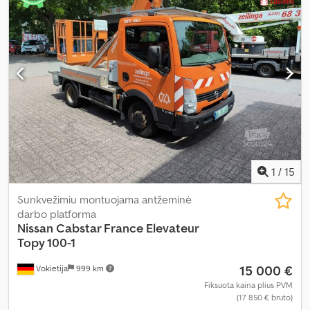
1
/
15
Sunkvežimiu montuojama antžeminė
darbo platforma
Nissan
Cabstar France Elevateur
Topy 100-1
15 000 €
Vokietija
999 km
Fiksuota kaina plius PVM
(17 850 € bruto)