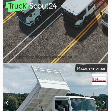
1 800 mm
, bendras aukštis:
2 700 mm
, Įranga:
ABS, elektroninė
stabilumo programa (ESP), oro kondicionavimas
,
Transporto priemonė pardavimui?
Sukurti skelbimą
Mažas skelbimas