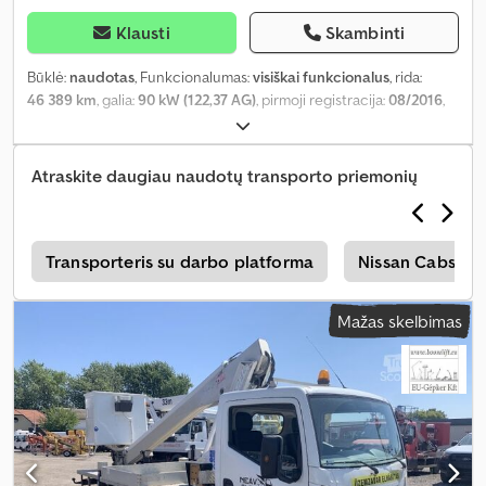
Klausti
Skambinti
Būklė:
naudotas
, Funkcionalumas:
visiškai funkcionalus
, rida:
46 389 km
, galia:
90 kW (122,37 AG)
, pirmoji registracija:
08/2016
,
kuro tipas:
dyzelinas
, bendras svoris:
3 500 kg
, ašių konfigūracija:
4x2
, spalva:
balta
, pavaros tipas:
mechaninis
, sėdimų vietų skaičius:
3
, Gamybos metai:
2016
, veikimo valandos:
5 003 h
, Įranga:
ABS,
Atraskite daugiau naudotų transporto priemonių
vairo stiprintuvas
,
i
Transporteris su darbo platforma
Nissan Cabstar 
Mažas skelbimas