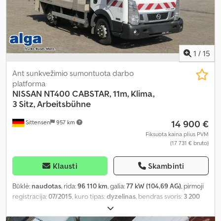
1
/
15
Ant sunkvežimio sumontuota darbo
platforma
NISSAN
NT400 CABSTAR, 11m, Klima,
3 Sitz, Arbeitsbühne
14 900 €
Sittensen
957 km
Fiksuota kaina plius PVM
(17 731 € bruto)
Klausti
Skambinti
Būklė:
naudotas
, rida:
96 110 km
, galia:
77 kW (104,69 AG)
, pirmoji
registracija:
07/2015
, kuro tipas:
dyzelinas
, bendras svoris:
3 200
kg
, spalva:
balta
, pavaros tipas:
mechaninis
, emisijos klasė:
Euro 3
,
sėdimų vietų skaičius:
3
, bendras ilgis:
550 mm
, bendras plotis: