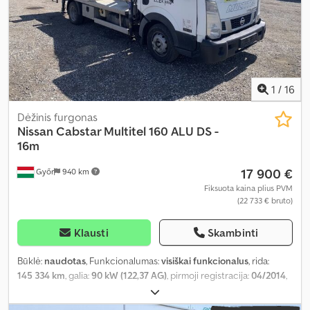
1
/
16
Dėžinis furgonas
Nissan
Cabstar Multitel 160 ALU DS -
16m
17 900 €
Győr
940 km
Fiksuota kaina plius PVM
(22 733 € bruto)
Klausti
Skambinti
Būklė:
naudotas
, Funkcionalumas:
visiškai funkcionalus
, rida:
145 334 km
, galia:
90 kW (122,37 AG)
, pirmoji registracija:
04/2014
,
kuro tipas:
dyzelinas
, bendras svoris:
3 500 kg
, ašių konfigūracija:
4x2
, spalva:
balta
, pavaros tipas:
mechaninis
, sėdimų vietų skaičius: