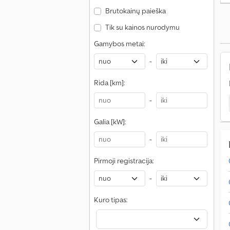
Brutokainų paieška
Tik su kainos nurodymu
Gamybos metai:
-
Rida [km]:
-
Galia [kW]:
-
Pirmoji registracija:
-
Kuro tipas: