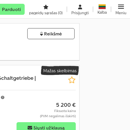
Parduoti
Kalba
pageidų sąrašas
(0)
Prisijungti
Meniu
Reikšmė
Mažas skelbimas
 Schaltgetriebe |
m
5 200 €
Fiksuota kaina
(PVM negalimas išskirti)
Siųsti užklausą