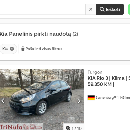
Ieškoti
Kia Panelinis pirkti naudotą
(2)
Kia
Pašalinti visus filtrus
Furgon
KIA
Rio 3 | Klima |
59.350 KM |
Eschenburg
1 143 k
1
/
10