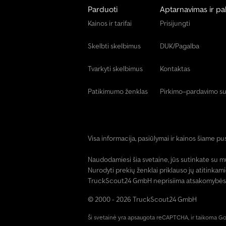
Parduoti
Aptarnavimas ir pa
Kainos ir tarifai
Prisijungti
Skelbti skelbimus
DUK/Pagalba
Tvarkyti skelbimus
Kontaktas
Patikimumo ženklas
Pirkimo–pardavimo su
Visa informacija, pasiūlymai ir kainos šiame pu
Naudodamiesi šia svetaine, jūs sutinkate su 
Nurodyti prekių ženklai priklauso jų atitinkam
TruckScout24 GmbH neprisiima atsakomybės už 
© 2000 - 2026 TruckScout24 GmbH
Ši svetainė yra apsaugota reCAPTCHA, ir taikoma 