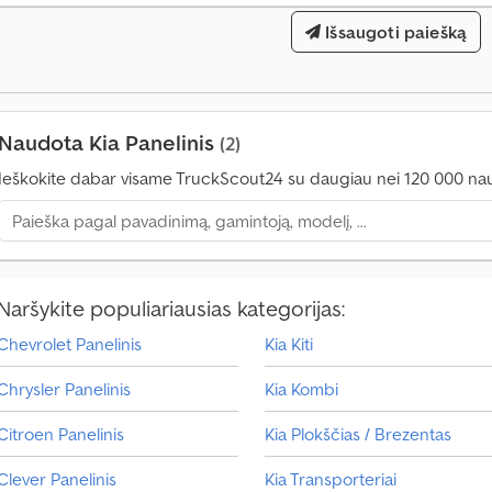
4
Išsaugoti paiešką
0
0
0
0
Naudota Kia Panelinis
(2)
p
Ieškokite dabar visame TruckScout24 su daugiau nei 120 000 na
i
r
k
i
m
o
Naršykite populiariausias kategorijas:
u
ž
Chevrolet Panelinis
Kia Kiti
k
l
Chrysler Panelinis
Kia Kombi
a
Citroen Panelinis
Kia Plokščias / Brezentas
u
s
Clever Panelinis
Kia Transporteriai
ų