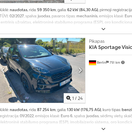
Būklė:
naudotas
, rida:
59 350 km
, galia:
62 kW (84,30 AG)
, pirmoji registracij
K
(TÜV):
02/2027
, spalva:
juodas
, pavaros tipas:
mechaninis
, emisijos klasė:
Eur
a
centrinis užraktas, elektroninė stabilumo programa (ESP), oro kondicion
s
m
ė
Pikapas
n
KIA
Sportage Vis
e
s
į
Berlin
751 km
d
a
u
g
i
1
/
24
a
u
Būklė:
naudotas
, rida:
87 254 km
, galia:
130 kW (176,75 AG)
, kuro tipas:
benz
n
egistracija:
01/2022
, emisijos klasė:
Euro 6
, spalva:
juodas
, sėdimų vietų skai
e
elektroninė stabilumo programa (ESP), imobilaizerio sistema, oro kondic
i
1