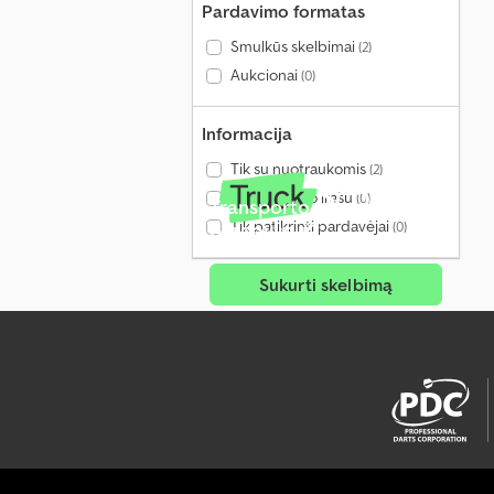
Pardavimo formatas
Smulkūs skelbimai
(2)
Aukcionai
(0)
Informacija
Tik su nuotraukomis
(2)
Tik su vaizdo įrašu
(0)
Transporto priemonė
Tik patikrinti pardavėjai
pardavimui?
(0)
Sukurti skelbimą