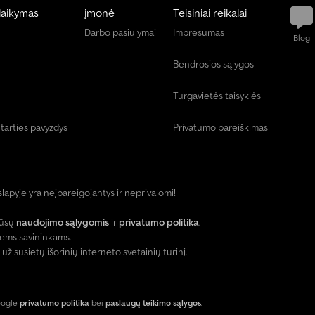
e
laikymas
įmonė
Teisiniai reikalai
d
Darbo pasiūlymai
Impresumas
a
Blog
b
a
Bendrosios sąlygos
r
Turgavietės taisyklės
+
4
tarties pavyzdys
Privatumo pareiškimas
9
2
0
1
8
slapyje yra neįpareigojantys ir neprivalomi!
5
8
9
mūsų
naudojimo sąlygomis
ir
privatumo politika
.
5
iems savininkams.
5
susietų išorinių interneto svetainių turinį.
0
7
Google
privatumo politika
bei
paslaugų teikimo sąlygos
.