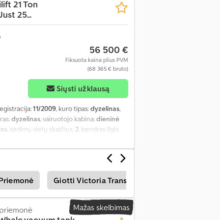
lift 21 Ton
st 25...
56 500 €
Fiksuota kaina plius PVM
(68 365 € bruto)
Siųsti užklausą
registracija:
11/2009
, kuro tipas:
dyzelinas
,
uras:
dyzelinas
, vairuotojo kabina:
dieninė
ras
, sėdimų vietų skaičius:
2
, bendras ilgis:
ies apkrova (ašis 1):
8 000 kg
, leistina ašies
metai:
2009
, Įranga:
ABS, EBS (Elektroninė
ruizo kontrolė, oro kondicionavimas,
 Priemonė
Giotti Victoria Transporteriai
Hummer Tra
Mažas skelbimas
 priemonė
 Whale vacuum tank