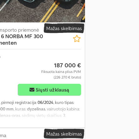
Mažas skelbimas
ransporto priemonė
o 6 NORBA MF 300
menten
187 000 €
Fiksuota kaina plius PVM
(226 270 € bruto)
Siųsti užklausą
, pirmoji registracija:
06/2024
, kuro tipas:
300 mm
, kuras:
dyzelinas
, vairuotojo kabina:
lienas-oras
, sėdimų vietų skaičius:
3
,
 mm
, leistina ašies apkrova (ašis 1):
9 000 kg
,
kg
, krovinio erdvės tūris:
22 m³
, Gamybos
Mažas skelbimas
mas, kruizo kontrolė, oro kondicionavimas
ema
,