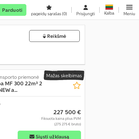
Parduoti
Kalba
pageidų sąrašas
(0)
Prisijungti
Meniu
Reikšmė
Mažas skelbimas
ransporto priemonė
ba MF 300 22m³ 2
EW a...
227 500 €
Fiksuota kaina plius PVM
(275 275 € bruto)
Siųsti užklausą