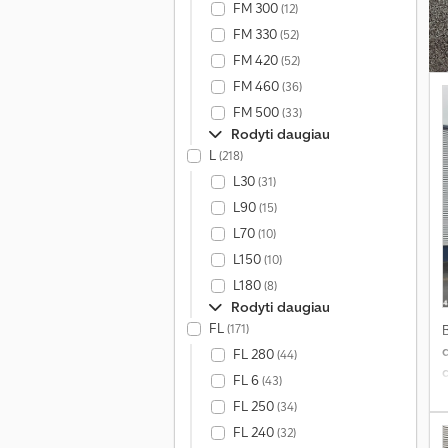
FM 300
(12)
FM 330
(52)
FM 420
(52)
FM 460
(36)
FM 500
(33)
Rodyti daugiau
L
(218)
L30
(31)
L90
(15)
L70
(10)
L150
(10)
L180
(8)
Rodyti daugiau
FL
(171)
FL 280
(44)
FL 6
(43)
b
FL 250
(34)
l
FL 240
(32)