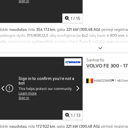
1
/
15
Būklė:
naudotas
, rida:
354 172 km
, galia:
221 kW (300,48 AG)
, pirmoji registra
padangos dydis:
315/80R22,5
, ašių konfigūracija:
6x2
, ratų bazė:
4 800 mm
, 
alia
, pavaros tipas:
automatinis
, emisijos klasė:
Euro 5
, pakaba:
oras
, krovimo
lotis:
2 540 mm
, krovos erdvės aukštis:
2 190 mm
, Gamybos metai:
2009
, Įr
keltuvas, oro kondicionavimas
,
Savivartis
VOLVO
FE 300 - 1
HANDZAME
1 463 k
1
/
13
Būklė:
naudotas
, rida:
172 922 km
, galia:
221 kW (300,48 AG)
, pirmoji registra