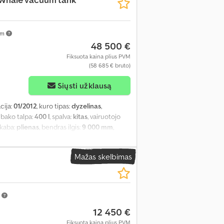
km
48 500 €
Fiksuota kaina plius PVM
(58 685 € bruto)
Siųsti užklausą
acija:
01/2012
, kuro tipas:
dyzelinas
,
 bako talpa:
400 l
, spalva:
kitas
, vairuotojo
akaba:
plienas
, bendras ilgis:
9 000 mm
,
, Įranga:
diferencialo užraktas
,
Mažas skelbimas
m
12 450 €
Fiksuota kaina plius PVM