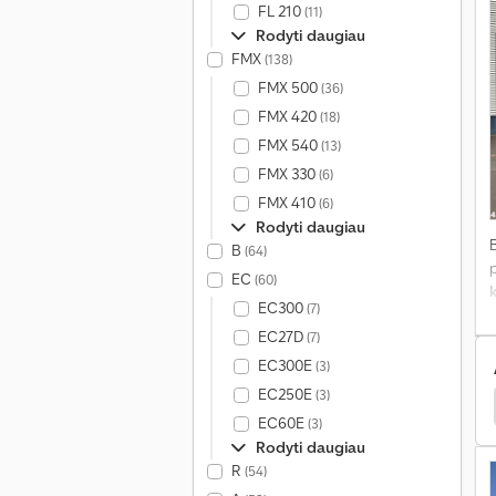
FL 210
(11)
Rodyti daugiau
FMX
(138)
FMX 500
(36)
FMX 420
(18)
FMX 540
(13)
FMX 330
(6)
FMX 410
(6)
Rodyti daugiau
B
(64)
EC
(60)
EC300
(7)
EC27D
a
(7)
EC300E
(3)
EC250E
(3)
eco Eurocargo 120
Iveco Eurocargo Ml Sunkvežimiai
EC60E
(3)
Rodyti daugiau
R
(54)