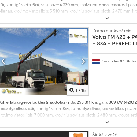
šių konfigūracija:
6x4
, ratų bazė:
4 230 mm
, spalva:
raudona
, pavaros tipas:
plienas
, krovimo vietos ilgis:
5 510 mm
, krovinių skyriaus plotis:
2 470 mm
, k
metai:
2011
, Įranga:
oro kondicionavimas
,
Krano sunkvežimis
Volvo
FM 420 + P
+ 8X4 + PERFECT
Roosendaal
1 346 k
1
/
15
Būklė:
labai geros būklės (naudotas)
, rida:
255 311 km
, galia:
309 kW (420,12
ipas:
dyzelinas
, ašių konfigūracija:
8x4
, kuras:
dyzelinas
, spalva:
kitas
, pavar
rovimo vietos ilgis:
7 000 mm
, krovinių skyriaus plotis:
2 480 mm
, krovos er
Įranga:
diferencialo užraktas, kranas
,
Šiukšliavežė