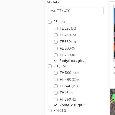
Modelis:
FE
(100)
FE 320
(26)
FE 280
(22)
FE 350
(18)
FE 300
(8)
FE 250
(8)
Rodyti daugiau
FH
(955)
FH 500
(337)
s
v
FH 460
(234)
FH 540
(140)
FH 16
(101)
FH 750
(62)
Rodyti daugiau
FM
(382)