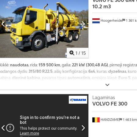
10.2 m3
Hoogerheide
1 361 
1
/
15
Būklė:
naudotas
, rida:
159 500 km
, galia:
221 kW (300,48 AG)
, pirmoji registr
padangos dydis:
315/80 R22.5
, ašių konfigūracija:
6x4
, kuras:
dyzelinas
, kuro
kabina:
dieninė kabina
, pavaros tipas:
automatinis
, emisijos klasė:
Euro 5
, p
bendras plotis:
2 500 mm
, bendras aukštis:
4 000 mm
, Gamybos metai:
2012
Lagaminas
VOLVO
FE 300
HANDZAME
1 463 k