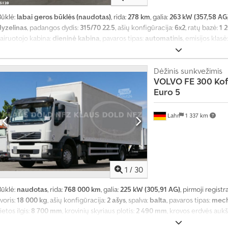
Būklė:
labai geros būklės (naudotas)
, rida:
278 km
, galia:
263 kW (357,58 AG
dyzelinas
, padangos dydis:
315/70 22.5
, ašių konfigūracija:
6x2
, ratų bazė:
1 
vairuotojo kabina:
dieninė kabina
, pavaros tipas:
automatinis
, emisijos klasė
kaičius:
3
, bendras ilgis:
10 200 mm
, bendras plotis:
2 500 mm
, bendras aukš
8 000 kg
, leistina ašies apkrova (ašis 2):
11 500 kg
, leistina ašies apkrova (ašis
ABS, diferencialo užraktas, elektrinis langų reguliavimas, kruizo kontrol
Dėžinis sunkvežimis
VOLVO
FE 300 Kof
Euro 5
Lahr
1 337 km
1
/
30
Būklė:
naudotas
, rida:
768 000 km
, galia:
225 kW (305,91 AG)
, pirmoji registr
T
voris:
18 000 kg
, ašių konfigūracija:
2 ašys
, spalva:
balta
, pavaros tipas:
mech
r
ietos ilgis:
8 700 mm
, krovinių skyriaus plotis:
2 490 mm
, krovos erdvės aukš
a
oro kondicionavimas
,