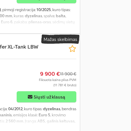
)
, pirmoji registracija:
10/2025
, kuro tipas:
200 mm
, kuras:
dyzelinas
, spalva:
balta
,
:
Euro 6
, pakaba:
plienas-oras
, sėdimų vietų
tis:
3 600 mm
, leistina ašies apkrova (ašis 1):
 3):
7 500 kg
, Gamybos metai:
2025
, Įranga:
Mažas skelbimas
ė, oro kondicionavimas
,
fer XL-Tank LBW
9 900 €
11 900 €
Fiksuota kaina plius PVM
(11 781 € bruto)
Siųsti užklausą
acija:
04/2012
, kuro tipas:
dyzelinas
, bendras
aninis
, emisijos klasė:
Euro 5
, krovimo
tis:
2 560 mm
, Įranga:
ABS, galinis keltuvas,