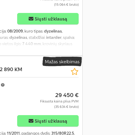
(15 064 € bruto)
Siųsti užklausą
cija:
08/2009
, kuro tipas:
dyzelinas
,
kuras:
dyzelinas
, stabdžiai:
intarder
, spalva:
 vietos ilgis:
7 440 mm
, krovinių skyriaus
anga:
elektrinis langų reguliavimas, galinis
Mažas skelbimas
72 890 KM
m
29 450 €
Fiksuota kaina plius PVM
(35 634 € bruto)
Siųsti užklausą
cija:
11/2011
, padangos dydis:
315/80R22.5
,