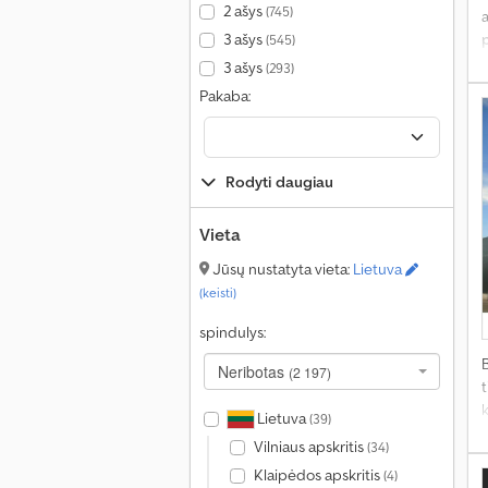
2 ašys
(745)
a
3 ašys
(545)
3 ašys
(293)
Pakaba:
Rodyti daugiau
Vieta
Jūsų nustatyta vieta:
Lietuva
(keisti)
spindulys:
Neribotas
(2 197)
t
k
Lietuva
(39)
Vilniaus apskritis
(34)
Klaipėdos apskritis
(4)