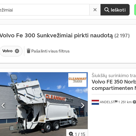
Ieškoti
Volvo Fe 300 Sunkvežimiai pirkti naudotą
(2 197)
Volvo
Pašalinti visus filtrus
Šiukšlių surinkimo t
Volvo
FE 350 Nor
compartimenten N
ANDELST
1 251 km
1
/
15