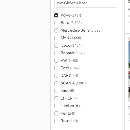
Volvo
(2 197)
Benz
(6 583)
s
Mercedes-Benz
(6 580)
MAN
(3 658)
Iveco
(3 154)
Renault
(1 570)
VW
(1 450)
Ford
(1 167)
DAF
(1 141)
SCANIA
(1 087)
Fassi
(5)
EFFER
(1)
Lamberet
(1)
Penta
(1)
s
v
Rototilt
(1)