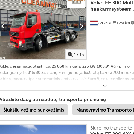
Volvo
FE 300 Multi
ą
haakarmsysteem Ju
ANDELST
1 251 km
1
/
15
Būklė:
geras (naudotas)
, rida:
25 868 km
, galia:
225 kW (305,91 AG)
, pirmoji 
padangos dydis:
315/80 22.5
, ašių konfigūracija:
6x2
, ratų bazė:
3 700 mm
, k
kabina
, pavaros tipas:
automatinis
, emisijos klasė:
Euro 5
, pakaba:
plienas-o
7 800 mm
, bendras plotis:
2 500 mm
, bendras aukštis:
3 300 mm
, leistina aš
pkrova (ašis 2):
11 500 kg
, leistina ašies apkrova (ašis 3):
7 500 kg
, Gamybos 
stabdžių sistema), diferencialo užraktas, elektrinis langų reguliavimas, k
Atraskite daugiau naudotų transporto priemonių
priekabos jungtis
,
Šiukšlių vežimo sunkvežimis
Manevravimo Transporto
Siurbimo transporto
Volvo
FE 300 6X4