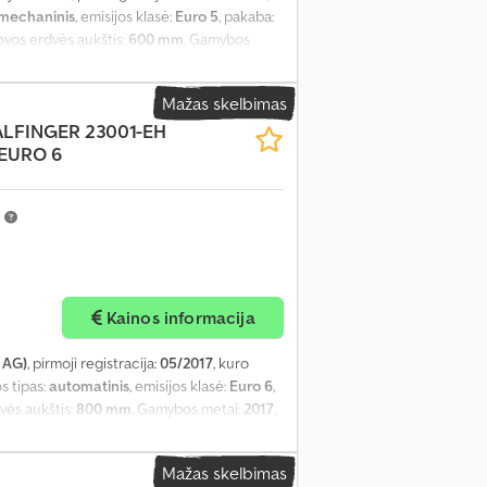
mechaninis
, emisijos klasė:
Euro 5
, pakaba:
rovos erdvės aukštis:
600 mm
, Gamybos
Mažas skelbimas
ALFINGER 23001-EH
 EURO 6
m
Kainos informacija
 AG)
, pirmoji registracija:
05/2017
, kuro
os tipas:
automatinis
, emisijos klasė:
Euro 6
,
dvės aukštis:
800 mm
, Gamybos metai:
2017
,
Mažas skelbimas