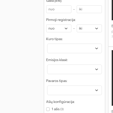
Galia [kW]:
-
Pirmoji registracija:
-
ž
Kuro tipas:
p
Emisijos klasė:
Pavaros tipas:
Ašių konfigūracija:
1 ašis
(3)