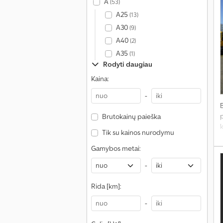
A
(53)
A25
(13)
A30
(9)
A40
(2)
A35
(1)
Rodyti daugiau
Kaina:
-
Brutokainų paieška
Tik su kainos nurodymu
Gamybos metai:
-
Rida [km]:
-