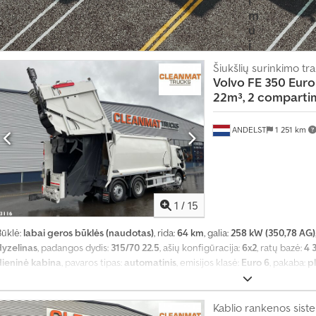
m
u
i
?
Šiukšlių surinkimo t
Volvo
FE 350 Eur
S
22m³, 2 comparti
u
k
ANDELST
1 251 km
u
r
t
i
1
/
15
s
k
Būklė:
labai geros būklės (naudotas)
, rida:
64 km
, galia:
258 kW (350,78 AG)
e
dyzelinas
, padangos dydis:
315/70 22.5
, ašių konfigūracija:
6x2
, ratų bazė:
4 
l
dieninė kabina
, pavaros tipas:
automatinis
, emisijos klasė:
Euro 6
, pakaba:
p
b
endras ilgis:
10 200 mm
, bendras plotis:
2 500 mm
, bendras aukštis:
3 600
eistina ašies apkrova (ašis 2):
11 500 kg
, leistina ašies apkrova (ašis 3):
7 500 
i
metai:
2024
, Įranga:
ABS, diferencialo užraktas, elektrinis langų reguliavi
Kablio rankenos sist
m