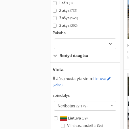
1 ašis
(3)
s
2 ašys
(731)
š
3 ašys
(545)
t
3 ašys
(292)
Pakaba:
s
t
ž
r
Rodyti daugiau
d
G
Vieta
e
Jūsų nustatyta vieta:
Lietuva
(keisti)
spindulys:
Neribotas
(2 179)
s
š
Lietuva
t
(39)
Vilniaus apskritis
(34)