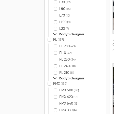
r
L30
(32)
L90
(15)
A
L70
(10)
L150
(9)
t
3
L20
(7)
Rodyti daugiau
9
FL
(167)
b
FL 280
(43)
S
e
FL 6
(42)
d
FL 250
(34)
-
FL 240
p
(30)
FL 210
(11)
i
Rodyti daugiau
FMX
(139)
FMX 500
(36)
1
FMX 420
(18)
FMX 540
i
(13)
m
FMX 330
(6)