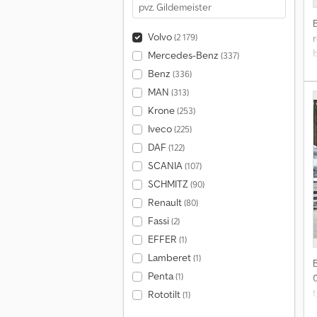
Volvo
(2 179)
r
Mercedes-Benz
(337)
Benz
(336)
P
MAN
(313)
e
Krone
(253)
Iveco
(225)
DAF
(122)
SCANIA
(107)
v
SCHMITZ
(90)
7
Renault
(80)
p
Fassi
(2)
v
EFFER
(1)
Lamberet
(1)
3
Penta
(1)
į
t
Rototilt
(1)
e
v