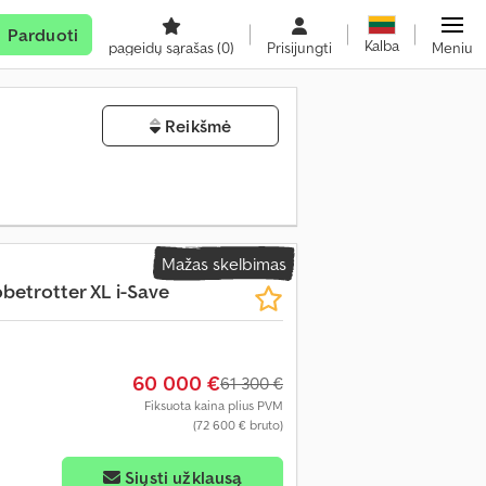
Parduoti
Kalba
pageidų sąrašas
(0)
Prisijungti
Meniu
Reikšmė
Mažas skelbimas
betrotter XL i-Save
60 000 €
61 300 €
Fiksuota kaina plius PVM
(72 600 € bruto)
Siųsti užklausą