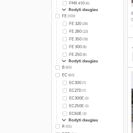
FMX 410
(6)
v
Rodyti daugiau
„
FE
(100)
FE 320
(26)
t
FE 280
b
(22)
v
FE 350
(18)
L
C
FE 300
(8)
b
FE 250
(8)
s
Ford Standartinis Vilkikas
Rodyti daugiau
B
(65)
k
EC
(60)
o
EC300
(7)
i
EC27D
(7)
EC300E
(3)
EC250E
(3)
p
s
EC60E
(3)
ž
Rodyti daugiau
d
R
(55)
-