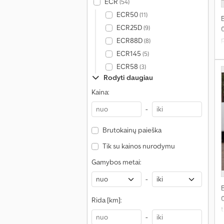
ECR
(54)
ECR50
(11)
ECR25D
(9)
p
ECR88D
(8)
ECR145
(5)
P
ECR58
(3)
B
Rodyti daugiau
t
Kaina:
–
-
v
Brutokainų paieška
s
7
Tik su kainos nurodymu
Š
Gamybos metai:
s
-
H
Rida [km]:
A
t
-
m
v