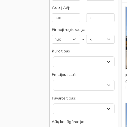
š
Galia [kW]:
f
i
i
A
-
K
a
G
Pirmoji registracija:
-
1
Kuro tipas:
i
3
Emisijos klasė:
p
t
P
v
Pavaros tipas:
e
Ašių konfigūracija: