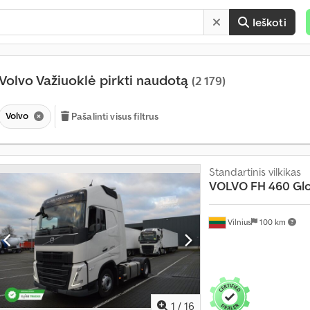
Ieškoti
Volvo Važiuoklė pirkti naudotą
(2 179)
Volvo
Pašalinti visus filtrus
Standartinis vilkikas
VOLVO
FH 460 Glo
Vilnius
100 km
1
/
16