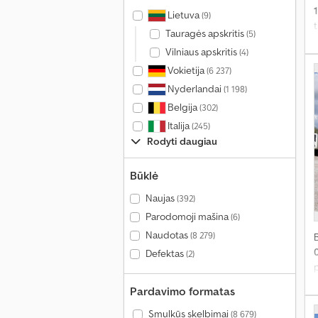
p
Lietuva
(9)
t
Tauragės apskritis
(5)
k
v
Vilniaus apskritis
(4)
Vokietija
2
(6 237)
Nyderlandai
(1 198)
Belgija
(302)
Italija
(245)
Rodyti daugiau
š
„
Būklė
s
Naujas
(392)
į
Parodomoji mašina
(6)
„
Naudotas
(8 279)
t
Defektas
(2)
ž
p
Pardavimo formatas
2
Smulkūs skelbimai
(8 679)