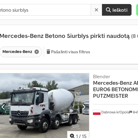
Ieškoti
Mercedes-Benz Betono Siurblys pirkti naudotą
(8
Mercedes-Benz
Pašalinti visus filtrus
Blender
Mercedes-Benz
A
EURO6 BETONOM
PUTZMEISTER
Dabrowa k/Opola
64
1
/
15