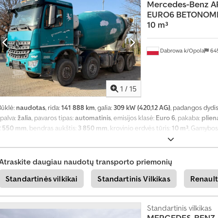
Mercedes-Benz
A
ą
EURO6 BETONOMI
10 m³
Dabrowa k/Opola
64
1
/
15
Būklė:
naudotas
, rida:
141 888 km
, galia:
309 kW (420,12 AG)
, padangos dydis
palva:
žalia
, pavaros tipas:
automatinis
, emisijos klasė:
Euro 6
, pakaba:
plien
2 550 mm
, bendras aukštis:
3 850 mm
, krovinio erdvės tūris:
10 m³
, Gamybos
užraktas, diferencialo užraktas, elektrinis langų reguliavimas, elektriškai
kondicionavimas
,
Atraskite daugiau naudotų transporto priemonių
Standartinės vilkikai
Standartinis Vilkikas
Renault
Standartinis vilkikas
MERCEDES-BENZ