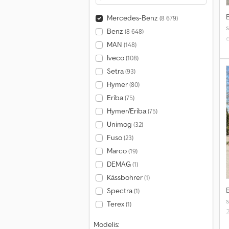
Mercedes-Benz
(8 679)
s
Benz
(8 648)
MAN
(148)
p
Iveco
(108)
Setra
(93)
Hymer
(80)
Eriba
(75)
Hymer/Eriba
(75)
Unimog
(32)
Fuso
(23)
Marco
(19)
DEMAG
(1)
Kässbohrer
(1)
Spectra
(1)
s
Terex
(1)
Modelis: