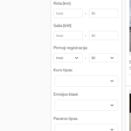
Rida [km]:
-
Galia [kW]:
-
Pirmoji registracija:
-
Kuro tipas:
p
2
Emisijos klasė:
Pavaros tipas:
š
t