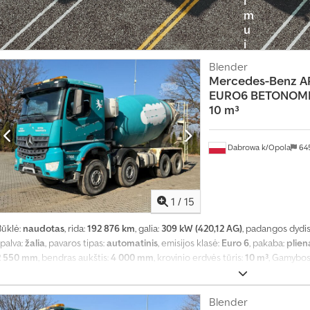
m
u
i
?
Blender
Mercedes-Benz
A
S
EURO6 BETONOMI
u
10 m³
k
u
Dabrowa k/Opola
64
r
t
i
1
/
15
s
k
Būklė:
naudotas
, rida:
192 876 km
, galia:
309 kW (420,12 AG)
, padangos dydis
e
palva:
žalia
, pavaros tipas:
automatinis
, emisijos klasė:
Euro 6
, pakaba:
plien
l
2 550 mm
, bendras aukštis:
4 000 mm
, krovinio erdvės tūris:
10 m³
, Gamybos
b
užraktas, diferencialo užraktas, elektrinis langų reguliavimas, elektriškai
kondicionavimas
,
i
Blender
m