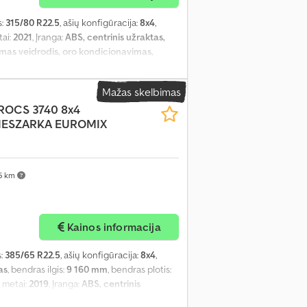
s:
315/80 R22.5
, ašių konfigūracija:
8x4
,
ai:
2021
, Įranga:
ABS, centrinis užraktas,
jamas veidrodis, oro kondicionavimas,
Mažas skelbimas
ROCS 3740 8x4
ESZARKA EUROMIX
5 km
Kainos informacija
s:
385/65 R22.5
, ašių konfigūracija:
8x4
,
as
, bendras ilgis:
9 160 mm
, bendras plotis:
 metai:
2019
, Įranga:
ABS, centrinis
 reguliuojamas veidrodis, oro