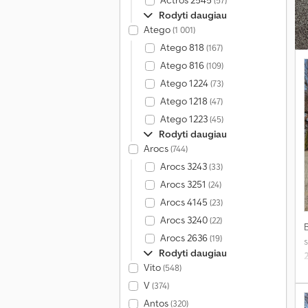
Actros 2545
(57)
Rodyti daugiau
Atego
(1 001)
Atego 818
(167)
Atego 816
(109)
Atego 1224
(73)
Atego 1218
(47)
Atego 1223
(45)
Rodyti daugiau
Arocs
(744)
Arocs 3243
(33)
Arocs 3251
(24)
Arocs 4145
(23)
Arocs 3240
(22)
Arocs 2636
(19)
s
Rodyti daugiau
Vito
(548)
V
(374)
Antos
(320)