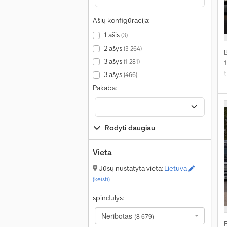
a
V
Ašių konfigūracija:
A
1 ašis
(3)
a
2 ašys
(3 264)
v
3 ašys
(1 281)
t
3 ašys
(466)
G
v
Pakaba:
2
Rodyti daugiau
Vieta
š
Jūsų nustatyta vieta:
Lietuva
t
(keisti)
a
p
spindulys:
s
b
Neribotas
(8 679)