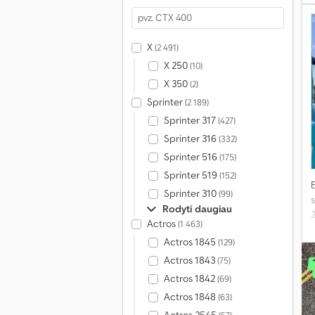
X
(2 491)
X 250
(10)
X 350
(2)
Sprinter
(2 189)
Sprinter 317
(427)
Sprinter 316
(332)
Sprinter 516
(175)
Sprinter 519
(152)
Sprinter 310
(99)
s
Rodyti daugiau
Actros
(1 463)
Actros 1845
(129)
Actros 1843
(75)
Actros 1842
(69)
Actros 1848
(63)