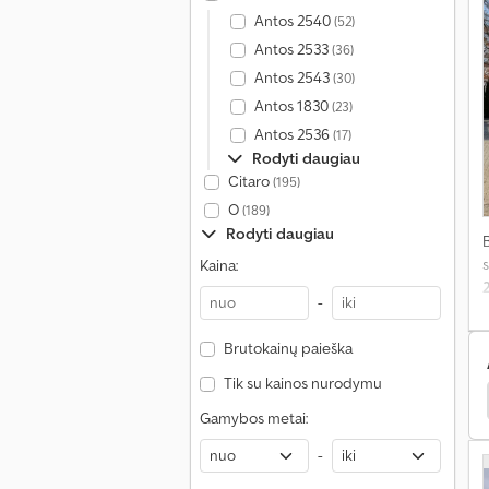
Antos 2540
(52)
Antos 2533
(36)
Antos 2543
(30)
Antos 1830
(23)
Antos 2536
(17)
Rodyti daugiau
Citaro
(195)
O
(189)
Rodyti daugiau
s
Kaina:
-
Brutokainų paieška
Tik su kainos nurodymu
Renault Betono Maišyklė
Iveco Betono Maišyklė
Gamybos metai:
-