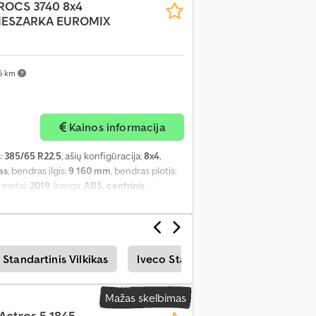
ROCS 3740 8x4
ESZARKA EUROMIX
5 km
Kainos informacija
:
385/65 R22.5
, ašių konfigūracija:
8x4
,
as
, bendras ilgis:
9 160 mm
, bendras plotis:
 metai:
2019
, Įranga:
ABS, centrinis
 reguliuojamas veidrodis, oro
 Standartinis Vilkikas
Iveco Standartinis Vilkikas
Fo
Mažas skelbimas
Actros 5 1845