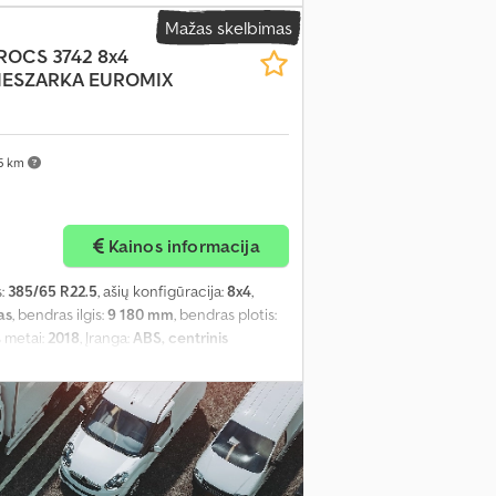
Mažas skelbimas
ROCS 3742 8x4
ESZARKA EUROMIX
5 km
Kainos informacija
s:
385/65 R22.5
, ašių konfigūracija:
8x4
,
as
, bendras ilgis:
9 180 mm
, bendras plotis:
 metai:
2018
, Įranga:
ABS, centrinis
 reguliuojamas veidrodis, oro