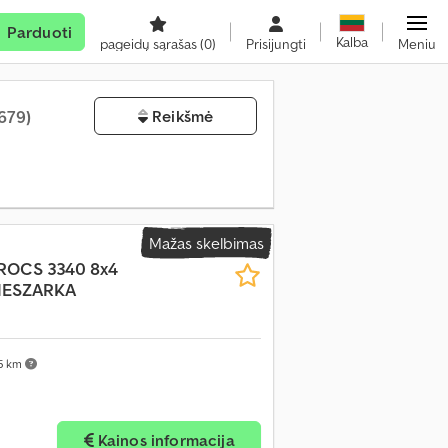
Parduoti
Kalba
pageidų sąrašas
(0)
Prisijungti
Meniu
 679)
Reikšmė
Mažas skelbimas
ROCS 3340 8x4
IESZARKA
5 km
Kainos informacija