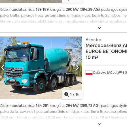
Būklė:
naudotas
, rida:
139 189 km
, galia:
290 kW (394,29 AG)
, padangos dydi
palva:
balta
, pavaros tipas:
automatinis
, emisijos klasė:
Euro 6
, Gamybos met
diferencialo užraktas, elektrinis langų reguliavimas, elektriškai reguliuo
riešrūkiniai žibintai
,
Blender
Mercedes-Benz
A
EURO6 BETONOMI
10 m³
Dabrowa k/Opola
64
1
/
15
Būklė:
naudotas
, rida:
184 291 km
, galia:
294 kW (399,73 AG)
, padangos dydi
T
palva:
žalia
, pavaros tipas:
automatinis
, emisijos klasė:
Euro 6
, pakaba:
plien
r
2 550 mm
, bendras aukštis:
3 850 mm
, krovinio erdvės tūris:
10 m³
, Gamybos
a
užraktas, diferencialo užraktas, elektrinis langų reguliavimas, elektriškai