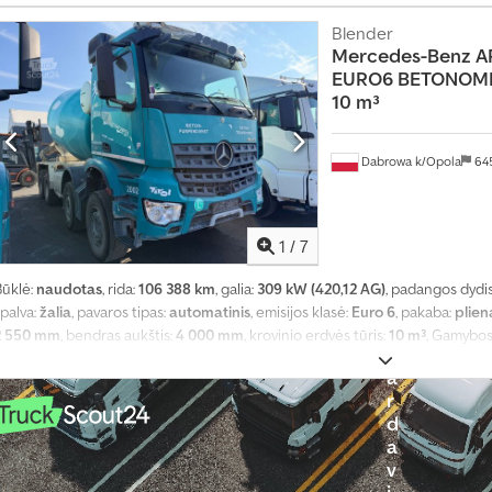
n
kondicionavimas
,
s
Blender
p
Mercedes-Benz
A
o
EURO6 BETONOMI
r
10 m³
t
o
Dabrowa k/Opola
64
p
r
i
e
1
/
7
m
o
Būklė:
naudotas
, rida:
106 388 km
, galia:
309 kW (420,12 AG)
, padangos dydi
n
palva:
žalia
, pavaros tipas:
automatinis
, emisijos klasė:
Euro 6
, pakaba:
plien
ė
2 550 mm
, bendras aukštis:
4 000 mm
, krovinio erdvės tūris:
10 m³
, Gamybos
p
užraktas, diferencialo užraktas, elektrinis langų reguliavimas, elektriškai
a
kondicionavimas, priešrūkiniai žibintai
,
r
d
a
v
i