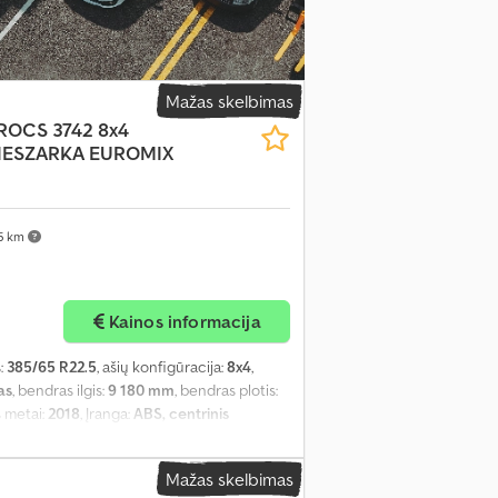
Mažas skelbimas
ROCS 3742 8x4
ESZARKA EUROMIX
5 km
Kainos informacija
:
385/65 R22.5
, ašių konfigūracija:
8x4
,
as
, bendras ilgis:
9 180 mm
, bendras plotis:
 metai:
2018
, Įranga:
ABS, centrinis
 reguliuojamas veidrodis, oro
Mažas skelbimas