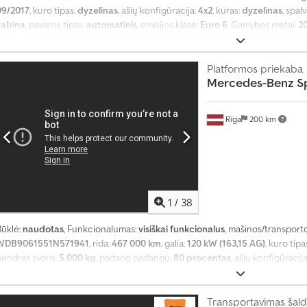
09/2017
, kuro tipas:
dyzelinas
, ašių konfigūracija:
4x2
, kuras:
dyzelinas
, spal
kabina
, pavaros tipas:
automatinis
, emisijos klasė:
Euro 6
, Gamybos metai:
2
kondicionavimas
,
Platformos priekaba
Mercedes-Benz
S
Rīga
200 km
1
/
38
Būklė:
naudotas
, Funkcionalumas:
visiškai funkcionalus
, mašinos/transport
WDB9061551N571941
, rida:
467 000 km
, galia:
120 kW (163,15 AG)
, kuro tipa
bendras svoris:
5 000 kg
, padang padangų:
80 procentas
, ašių konfigūracij
ipas:
automatinis
, emisijos klasė:
Euro 6
, pakaba:
plienas
, bendras ilgis:
7 1
EBS (Elektroninė stabdžių sistema), Tachografas, borto kompiuteris, centri
eguliavimas, kranas, kruizo kontrolė, oro kondicionavimas, priekabos jungti
Transportavimas šaldyt