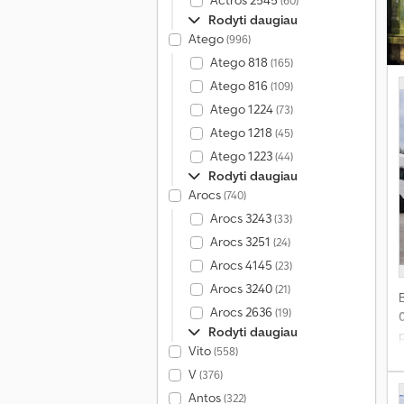
Actros 2545
(60)
P
Rodyti daugiau
P
Atego
(996)
„
s
Atego 818
(165)
Atego 816
(109)
į
Atego 1224
(73)
„
Atego 1218
(45)
t
Atego 1223
(44)
ž
Rodyti daugiau
Arocs
(740)
Arocs 3243
(33)
Arocs 3251
(24)
Arocs 4145
(23)
Arocs 3240
(21)
Arocs 2636
(19)
Rodyti daugiau
p
Vito
(558)
V
(376)
2
Antos
(322)