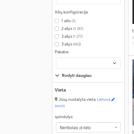
a
V
Ašių konfigūracija:
A
1 ašis
(3)
a
2 ašys
(3 261)
I
3 ašys
(1 277)
s
i
3 ašys
(462)
G
E
Pakaba:
Rodyti daugiau
Vieta
Jūsų nustatyta vieta:
Lietuva
(keisti)
spindulys:
Neribotas
(8 689)