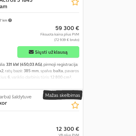
as nuo 2023-08-21 Stabilumo kontrolės
Cam
as 5. Priekinės ašies padangos 315/70 R22.5.
 2,41 Gamyklinis penktojo rato sukabinimo
mm, ratų išdėstymas 4x2. 790 l + 120 l
7 km
. Antras bakas, 430 l, dešinėje, 735 x 700 x
59 300 €
os Sunkvežimių duomenų centras 7. Sąsaja
Fiksuota kaina plius PVM
ntai. Halogeniniai rūko žibintai. LED dienos
(72 939 € bruto)
inė dešinė - 12 mm Galinė kairė vidinė - 11
Siųsti užklausą
šorinė - 10 mm
alia:
331 kW (450,03 AG)
, pirmoji registracija:
x2
, ratų bazė:
385 mm
, spalva:
balta
, pavaros
čius:
6
, variklio darbinis tūris:
12 800 cm³
,
iro stiprintuvas
, Pagrindinė informacija
kymo sistema. L formos kabina BigSpace,
Mažas skelbimas
riežiūros. Variklis OM471, 6 cilindrų eilėje,
(arba) šaldytuve
xor
 PowerShift 3“. Transmisija G211-12/14.93-
BS Vairuotojo dėmesio palaikymo sistema
, komfortas. Porankiai iš abiejų pusių,
 dviaukštė gulta. Papildomas karšto vandens
12 300 €
fikacijos „Continental VDO 4.1“ išmanusis
rolės sistema (ESP). Eismo juostos laikymosi
VB plius PVM