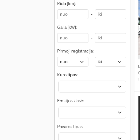
„
Rida [km]:
s
-
į
Galia [kW]:
„
-
t
ž
Pirmoji registracija:
-
Kuro tipas:
t
v
2
Emisijos klasė:
Pavaros tipas:
š
t