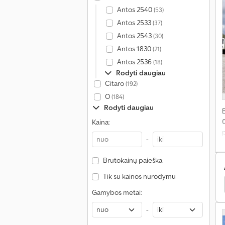
Antos 2540
(53)
Antos 2533
(37)
P
Antos 2543
(30)
P
Antos 1830
(21)
„
Antos 2536
(18)
s
Rodyti daugiau
Citaro
(192)
į
O
(184)
„
Rodyti daugiau
t
Kaina:
ž
p
-
Brutokainų paieška
2
Tik su kainos nurodymu
edes-Benz Antos
Renault D Sunkvežimiai
Daf Lf
Gamybos metai:
-
š