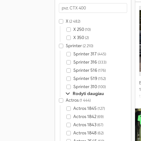
2
X
(2 482)
X 250
(10)
X 350
(2)
š
Sprinter
(2 210)
t
Sprinter 317
(445)
a
V
Sprinter 316
(333)
A
Sprinter 516
(176)
k
Sprinter 519
(152)
Sprinter 310
(100)
p
Rodyti daugiau
t
Actros
(1 444)
k
v
Actros 1845
(127)
2
Actros 1842
(69)
Actros 1843
(67)
T
Actros 1848
(62)