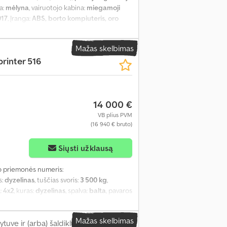
va:
mėlyna
, vairuotojo kabina:
miegamoji
017
, Įranga:
ABS, borto kompiuteris, oro
Mažas skelbimas
printer 516
14 000 €
VB plius PVM
(16 940 € bruto)
Siųsti užklausą
o priemonės numeris:
s:
dyzelinas
, tuščias svoris:
3 500 kg
,
a:
4x2
, kuras:
dyzelinas
, spalva:
balta
, pavaros
00 mm
, Gamybos metai:
2014
, Įranga:
ABS,
nis užraktas, elektrinis langų
Mažas skelbimas
s, priešrūkiniai žibintai, vairo
uve ir (arba) šaldiklyje