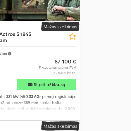
siauras. Prabangi apatinė dviaukštė gulta.
atine lova. Techninės specifikacijos
as nuo 2023-08-21 Stabilumo kontrolės
as 5. Priekinės ašies padangos 315/70 R22.5.
 2,41 Gamyklinis penktojo rato sukabinimo
Mažas skelbimas
mm, ratų išdėstymas 4x2. 790 l + 120 l
Actros 5 1845
. Antras bakas, 430 l, dešinėje, 735 x 700 x
Cam
os Sunkvežimių duomenų centras 7. Sąsaja
ntai. Halogeniniai rūko žibintai. LED dienos
7 km
inė dešinė - 13 mm Galinė kairė vidinė - 6
67 100 €
šorinė - 6 mm
Fiksuota kaina plius PVM
(82 533 € bruto)
Siųsti užklausą
alia:
331 kW (450,03 AG)
, pirmoji registracija:
x2
, ratų bazė:
385 mm
, spalva:
balta
,
indrų skaičius:
6
, variklio darbinis tūris:
12 800
a, vairo stiprintuvas
, Pagrindinė informacija
kymo sistema. L formos kabina BigSpace,
Mažas skelbimas
riežiūros. Variklis OM471, 6 cilindrų eilėje,