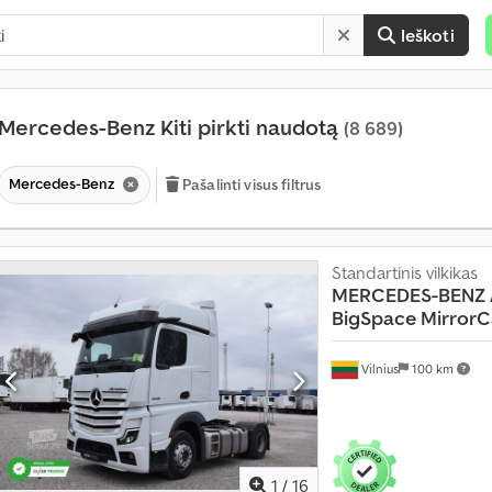
Ieškoti
Mercedes-Benz Kiti pirkti naudotą
(8 689)
Mercedes-Benz
Pašalinti visus filtrus
Standartinis vilkikas
K
MERCEDES-BENZ
a
BigSpace Mirror
s
m
Vilnius
100 km
ė
n
e
s
į
1
/
16