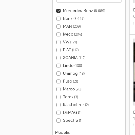
Mercedes-Benz
(8 689)
Benz
(8 657)
p
MAN
(209)
Iveco
(204)
2
VW
(121)
FIAT
(117)
SCANIA
(112)
Linde
(108)
š
Unimog
(48)
„
Fuso
(21)
s
Marco
(20)
Terex
(3)
į
Kässbohrer
„
(2)
DEMAG
(1)
t
Spectra
(1)
ž
t
m
v
Modelis: