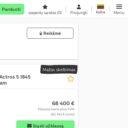
Parduoti
Kalba
pageidų sąrašas
(0)
Prisijungti
Meniu
Reikšmė
Mažas skelbimas
Actros 5 1845
Cam
68 400 €
Fiksuota kaina plius PVM
(82 764 € bruto)
Siųsti užklausą