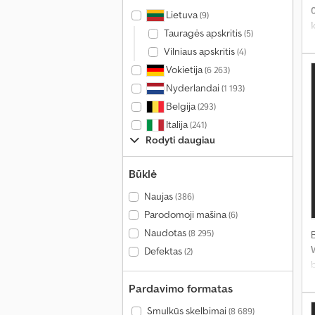
Lietuva
(9)
Tauragės apskritis
(5)
Vilniaus apskritis
(4)
Vokietija
(6 263)
Nyderlandai
(1 193)
Belgija
(293)
Italija
(241)
Rodyti daugiau
Būklė
Naujas
(386)
Parodomoji mašina
(6)
Naudotas
(8 295)
Defektas
(2)
t
Pardavimo formatas
r
Smulkūs skelbimai
(8 689)