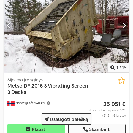
1
/
15
Sijojimo įrenginys
Metso
DF 2016 S Vibrating Screen –
3 Decks
25 051 €
Norvegija
940 km
Fiksuota kaina plius PVM
(31 314 € bruto)
Išsaugoti paiešką
Klausti
Skambinti