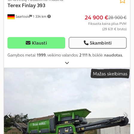
Terex
Finlay 393
24 900 €
Saarlouis
1 334 km
28 900 €
Fiksuota kaina plius PVM
(29 631 € bruto)
Klausti
Skambinti
Gamybos metai:
1999
, veikimo valandos:
2 111 h
, būklė:
naudotas
,
Mažas skelbimas