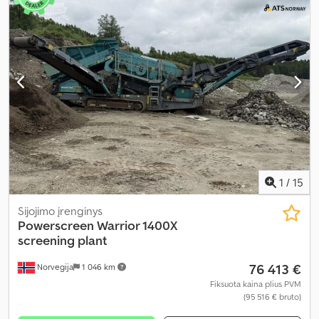
1
/
15
Sijojimo įrenginys
Powerscreen
Warrior 1400X
screening plant
76 413 €
Norvegija
1 046 km
Fiksuota kaina plius PVM
(95 516 € bruto)