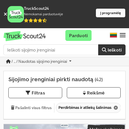
TruckScout24
Į programėlę
Nemokamai parduotuvėje
Parduoti
Ieškoti
/ ... / Naudotas sijojimo įrenginiai
Sijojimo įrenginiai pirkti naudotą
(42)
Filtras
Reikšmė
Perdirbimas ir atliekų šalinimas
Si
Pašalinti visus filtrus