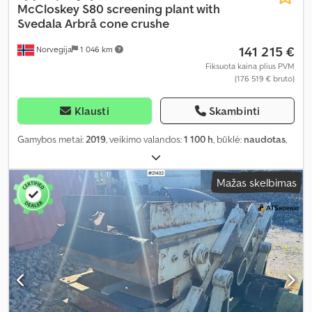
McCloskey
S80 screening plant with
Svedala Arbrå cone crushe
141 215 €
Norvegija
1 046 km
Fiksuota kaina plius PVM
(176 519 € bruto)
Klausti
Skambinti
Gamybos metai:
2019
, veikimo valandos:
1 100 h
, būklė:
naudotas
,
Mažas skelbimas