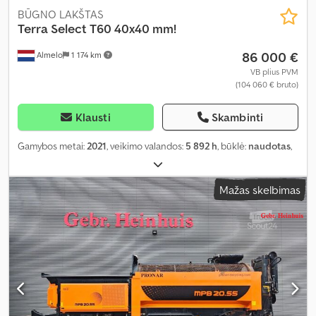
BŪGNO LAKŠTAS
Terra Select
T60 40x40 mm!
86 000 €
Almelo
1 174 km
VB plius PVM
(104 060 € bruto)
Klausti
Skambinti
Gamybos metai:
2021
, veikimo valandos:
5 892 h
, būklė:
naudotas
,
Mažas skelbimas