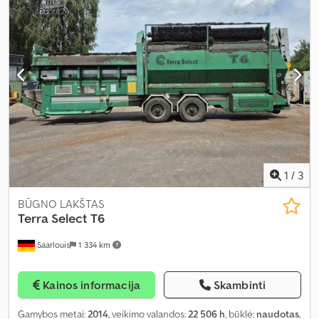
1
/
3
BŪGNO LAKŠTAS
Terra Select
T6
Saarlouis
1 334 km
Kainos informacija
Skambinti
Gamybos metai:
2014
, veikimo valandos:
22 506 h
, būklė:
naudotas
,