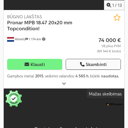
1
/
13
BŪGNO LAKŠTAS
Pronar
MPB 18.47 20x20 mm
Topcondition!
74 000 €
Almelo
1 174 km
VB plius PVM
(89 540 € bruto)
Klausti
Skambinti
Gamybos metai:
2015
, veikimo valandos:
4 565 h
, būklė:
naudotas
,
Mažas skelbimas