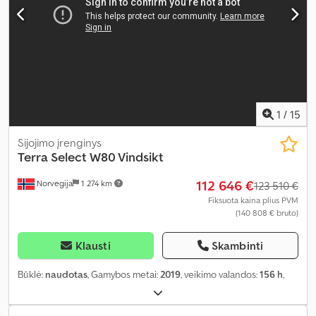
1
/
15
Sijojimo įrenginys
Terra Select
W80 Vindsikt
112 646 €
Norvegija
1 274 km
123 510 €
Fiksuota kaina plius PVM
(140 808 € bruto)
Klausti
Skambinti
Būklė:
naudotas
, Gamybos metai:
2019
, veikimo valandos:
156 h
,