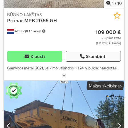
1
/
10
BŪGNO LAKŠTAS
Pronar
MPB 20.55 GH
109 000 €
Almelo
1 174 km
VB plius PVM
(131 890 € bruto)
Klausti
Skambinti
Gamybos metai:
2021
, veikimo valandos:
1 124 h
, būklė:
naudotas
,
Mažas skelbimas