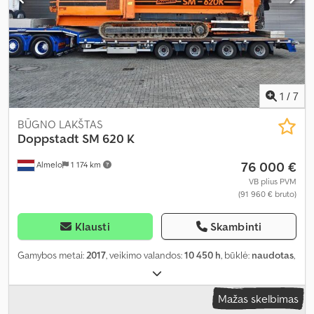
1
/
7
BŪGNO LAKŠTAS
Doppstadt
SM 620 K
76 000 €
Almelo
1 174 km
VB plius PVM
(91 960 € bruto)
Klausti
Skambinti
Gamybos metai:
2017
, veikimo valandos:
10 450 h
, būklė:
naudotas
,
Mažas skelbimas