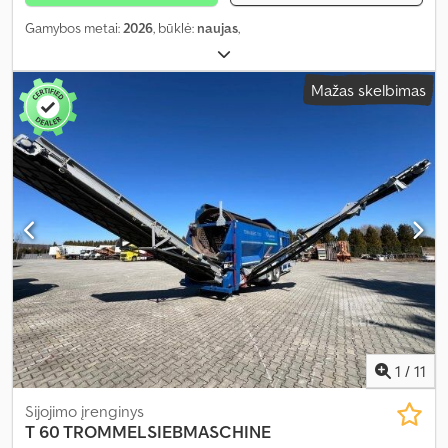
Gamybos metai:
2026
, būklė:
naujas
,
Mažas skelbimas
1
/
11
Sijojimo įrenginys
T 60 TROMMELSIEBMASCHINE