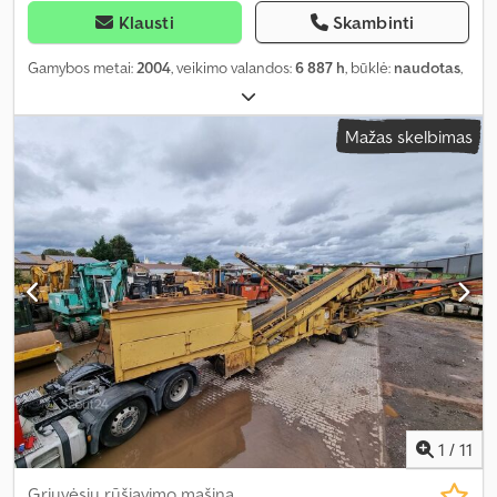
Klausti
Skambinti
Gamybos metai:
2004
, veikimo valandos:
6 887 h
, būklė:
naudotas
,
Mažas skelbimas
1
/
11
Griuvėsių rūšiavimo mašina