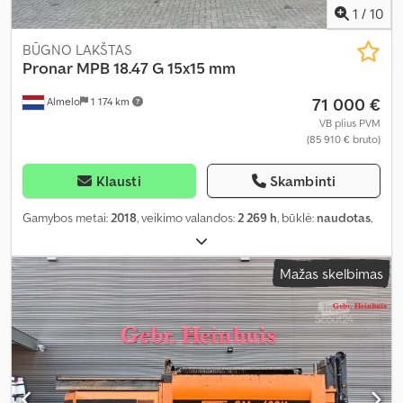
1
/
10
BŪGNO LAKŠTAS
Pronar
MPB 18.47 G 15x15 mm
71 000 €
Almelo
1 174 km
VB plius PVM
(85 910 € bruto)
Klausti
Skambinti
Gamybos metai:
2018
, veikimo valandos:
2 269 h
, būklė:
naudotas
,
Mažas skelbimas