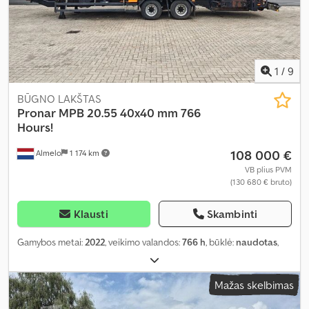
1
/
9
BŪGNO LAKŠTAS
Pronar
MPB 20.55 40x40 mm 766
Hours!
108 000 €
Almelo
1 174 km
VB plius PVM
(130 680 € bruto)
Klausti
Skambinti
Gamybos metai:
2022
, veikimo valandos:
766 h
, būklė:
naudotas
,
Mažas skelbimas