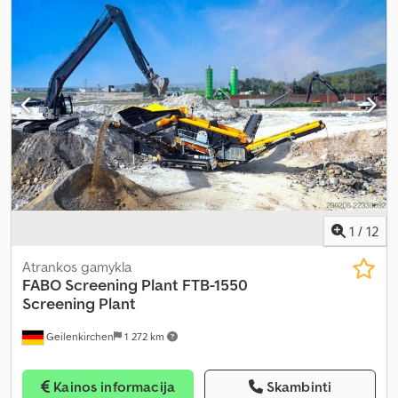
1
/
12
Atrankos gamykla
FABO Screening Plant
FTB-1550
Screening Plant
Geilenkirchen
1 272 km
Kainos informacija
Skambinti