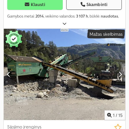
Klausti
Skambinti
Gamybos metai:
2014
, veikimo valandos:
3 107 h
, būklė:
naudotas
,
Mažas skelbimas
1
/
15
Sijojimo įrenginys