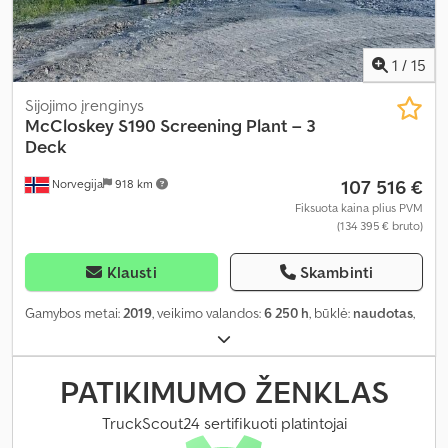
1
/
15
Sijojimo įrenginys
McCloskey
S190 Screening Plant – 3
Deck
107 516 €
Norvegija
918 km
Fiksuota kaina plius PVM
(134 395 € bruto)
Klausti
Skambinti
Gamybos metai:
2019
, veikimo valandos:
6 250 h
, būklė:
naudotas
,
PATIKIMUMO ŽENKLAS
TruckScout24 sertifikuoti platintojai