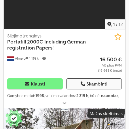
1
/
12
Sijojimo įrenginys
Portafill
2000C Including German
registration Papers!
16 500 €
Almelo
1 174 km
VB plius PVM
(19 965 € bruto)
Klausti
Skambinti
Gamybos metai:
1998
, veikimo valandos:
2 319 h
, būklė:
naudotas
,
Mažas skelbimas