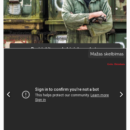
Pardavimas daugiau nei 4 milijonams
susidomėjusiųjų kas mėnesį
Pasirinkite prekybininko paketą
Mažas skelbimas
Sukurti atskirą skelbimą