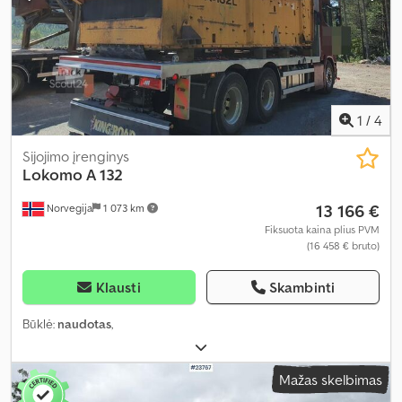
1
/
4
Sijojimo įrenginys
Lokomo
A 132
13 166 €
Norvegija
1 073 km
Fiksuota kaina plius PVM
(16 458 € bruto)
Klausti
Skambinti
Būklė:
naudotas
,
Mažas skelbimas