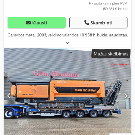
Fiksuota kaina plius PVM
(59 381 € bruto)
Klausti
Skambinti
Gamybos metai:
2003
, veikimo valandos:
10 958 h
, būklė:
naudotas
,
Mažas skelbimas