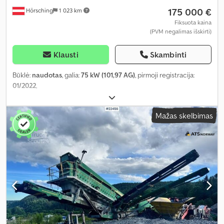
175 000 €
Hörsching
1 023 km
Fiksuota kaina
(PVM negalimas išskirti)
Klausti
Skambinti
Būklė:
naudotas
, galia:
75 kW (101,97 AG)
, pirmoji registracija:
01/2022
,
Mažas skelbimas