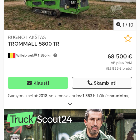
1
/
10
BŪGNO LAKŠTAS
TROMMALL
5800 TR
68 500 €
Willebroek
1 380 km
VB plius PVM
(82 885 € bruto)
Klausti
Skambinti
Gamybos metai:
2018
, veikimo valandos:
1 363 h
, būklė:
naudotas
,