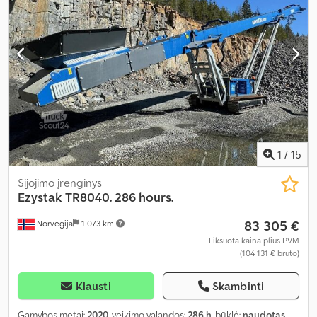
1
/
15
Sijojimo įrenginys
Ezystak
TR8040. 286 hours.
83 305 €
Norvegija
1 073 km
Fiksuota kaina plius PVM
(104 131 € bruto)
Klausti
Skambinti
Gamybos metai:
2020
, veikimo valandos:
286 h
, būklė:
naudotas
,