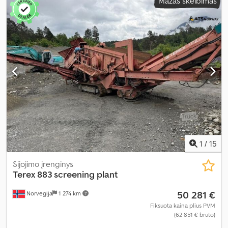
Mažas skelbimas
1
/
15
Sijojimo įrenginys
Terex
883 screening plant
50 281 €
Norvegija
1 274 km
Fiksuota kaina plius PVM
(62 851 € bruto)