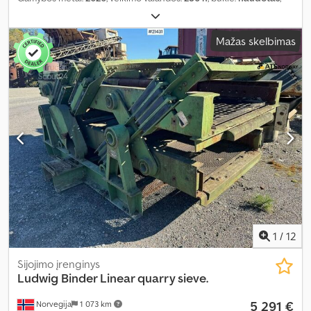
Mažas skelbimas
1
/
12
Sijojimo įrenginys
Ludwig Binder Linear quarry sieve.
5 291 €
Norvegija
1 073 km