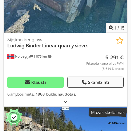
1
/
15
Sijojimo įrenginys
Ludwig Binder Linear quarry sieve.
5 291 €
Norvegija
1 073 km
Fiksuota kaina plius PVM
(6 614 € bruto)
Klausti
Skambinti
Gamybos metai:
1968
, būklė:
naudotas
,
Mažas skelbimas