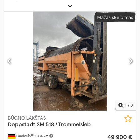
Mažas skelbimas
1
/
2
BŪGNO LAKŠTAS
Doppstadt
SM 518 / Trommelsieb
49 900 €
Saarlouis
1 334 km