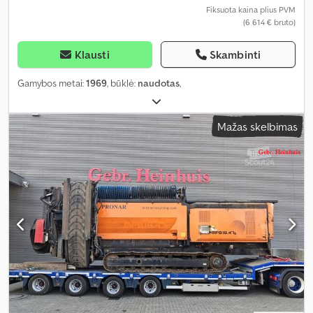
Fiksuota kaina plius PVM
(6 614 € bruto)
Klausti
Skambinti
Gamybos metai:
1969
, būklė:
naudotas
,
Mažas skelbimas