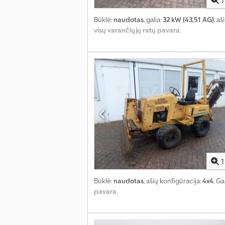
1
Būklė:
naudotas
, galia:
32 kW (43,51 AG)
, a
visų varančiųjų ratų pavara
,
1
Būklė:
naudotas
, ašių konfigūracija:
4x4
, G
pavara
,