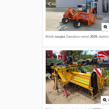
Būklė:
naujas
, Gamybos metai:
2025
, darbini