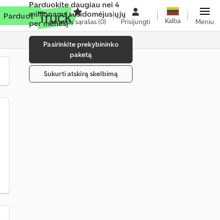
Parduokite daugiau nei 4
milijonams susidomėjusiųjų
Parduoti
Kalba
pageidų sąrašas
(0)
Prisijungti
Meniu
per mėnesį
Pasirinkite prekybininko
paketą
Sukurti atskirą skelbimą
s