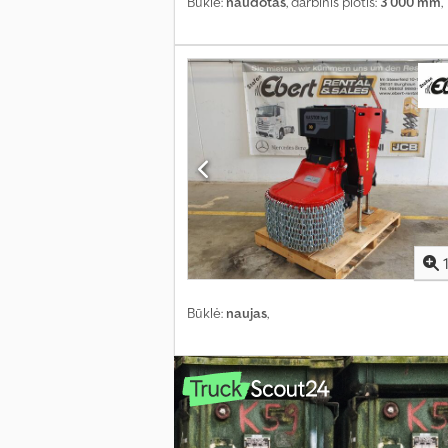
Būklė:
naudotas
, darbinis plotis:
3 000 mm
,
Būklė:
naujas
,