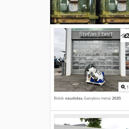
1
Būklė:
naudotas
, Gamybos metai:
2020
,