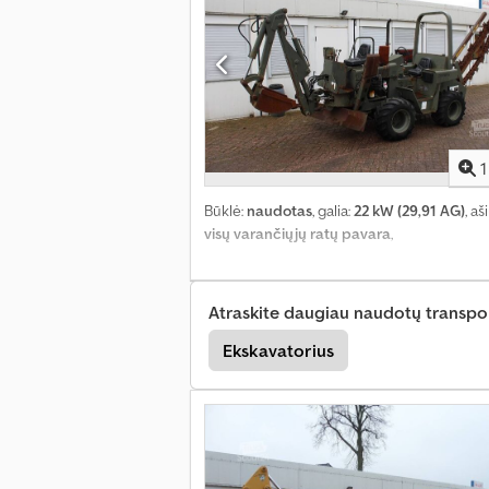
1
Būklė:
naudotas
, galia:
22 kW (29,91 AG)
, a
visų varančiųjų ratų pavara
,
Atraskite daugiau naudotų transpo
Ekskavatorius