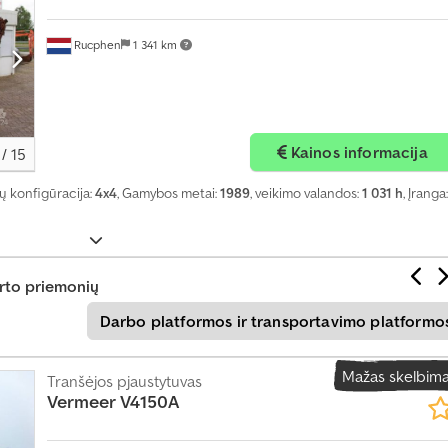
p
a
Rucphen
1 341 km
k
e
t
ą
Kainos informacija
/
15
S
šių konfigūracija:
4x4
, Gamybos metai:
1989
, veikimo valandos:
1 031 h
, Įranga:
u
k
u
r
rto priemonių
t
Darbo platformos ir transportavimo platformo
i
a
t
Mažas skelbim
Tranšėjos pjaustytuvas
s
Vermeer
V4150A
k
i