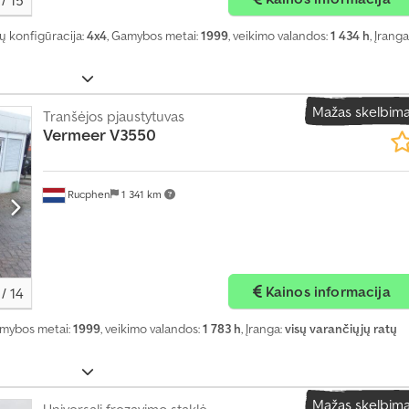
/
15
šių konfigūracija:
4x4
, Gamybos metai:
1999
, veikimo valandos:
1 434 h
, Įranga
Mažas skelbim
Tranšėjos pjaustytuvas
Vermeer
V3550
Rucphen
1 341 km
Kainos informacija
/
14
amybos metai:
1999
, veikimo valandos:
1 783 h
, Įranga:
visų varančiųjų ratų
Mažas skelbim