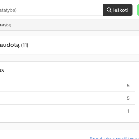
Ieškoti
tatyba)
 naudotą
(11)
OS
5
5
1
Rodyti visus pasiūlymu