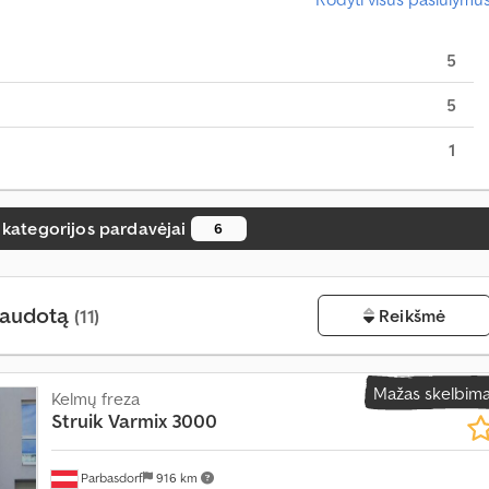
5
5
1
P
 kategorijos pardavėjai
6
a
r
d
a
 naudotą
v
(11)
Reikšmė
i
m
a
Mažas skelbim
s
Kelmų freza
d
Struik
Varmix 3000
a
u
g
Parbasdorf
916 km