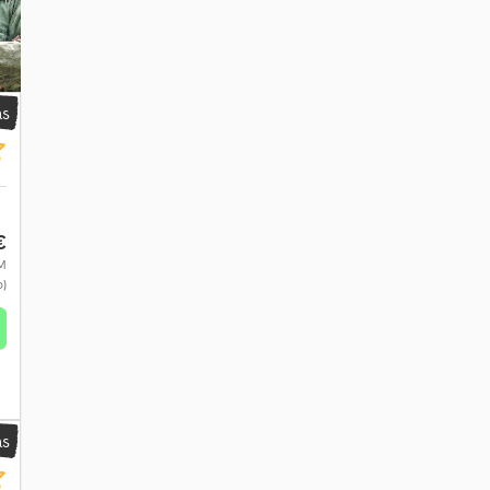
as
€
VM
o)
as