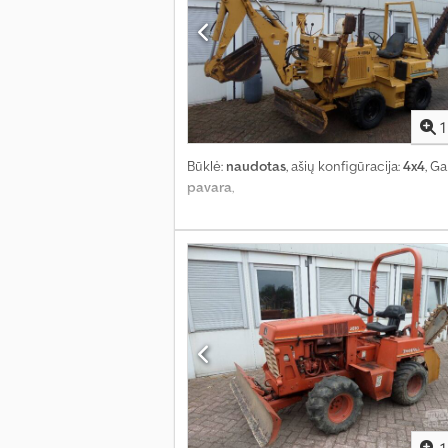
1
Būklė:
naudotas
, ašių konfigūracija:
4x4
, G
pavara
,