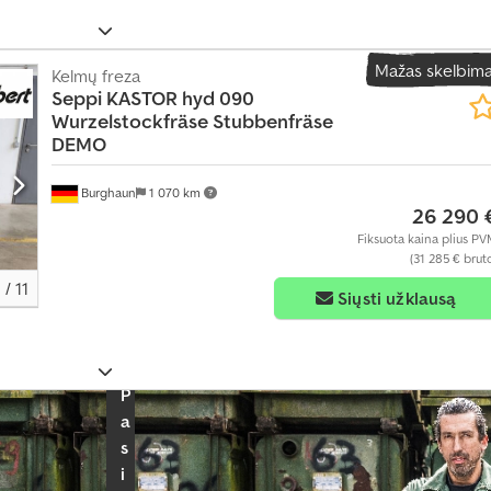
ė
j
u
Mažas skelbim
Kelmų freza
s
Seppi
KASTOR hyd 090
i
Wurzelstockfräse Stubbenfräse
ų
DEMO
j
ų
k
Burghaun
1 070 km
a
26 290 
s
Fiksuota kaina plius P
m
(31 285 € brut
ė
1
/
11
n
Siųsti užklausą
e
s
į
P
a
s
i