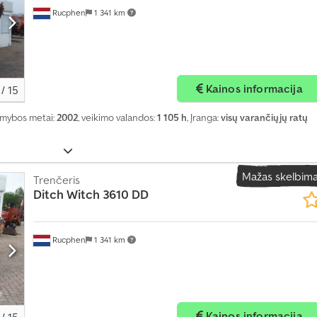
Rucphen
1 341 km
r
ą
s
k
e
Kainos informacija
/
15
l
b
amybos metai:
2002
, veikimo valandos:
1 105 h
, Įranga:
visų varančiųjų ratų
i
m
ą
Mažas skelbim
Trenčeris
Ditch Witch
3610 DD
Rucphen
1 341 km
Kainos informacija