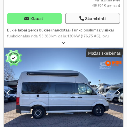
VB įskaitant PVM
(58 764 € grynasis)
Klausti
Skambinti
Būklė:
labai geros būklės (naudotas)
, Funkcionalumas:
visiškai
funkcionalus
, rida:
53 383 km
, galia:
130 kW (176,75 AG)
, lovų
skaičius:
2
, sėdimų vietų skaičius:
4
, kuro tipas:
dyzelinas
, pavaros
tipas:
automatinis
, spalva:
balta
, bendras ilgis:
5 990 mm
, bendras
Mažas skelbimas
plotis:
2 040 mm
, bendras aukštis:
2 960 mm
, ašių konfigūracija:
2
ašys
, emisijos klasė:
Euro 6
, kuro bako talpa:
75 l
, bendras svoris:
3 500 kg
, tuščias svoris:
2 500 kg
, vairuotojo vairo padėtis:
kairė
,
ankstesnių savininkų skaičius:
1
, Gamybos metai:
2023
,
mašinos/transporto priemonės numeris:
WV1ZZZSY8P9047129
,
Įranga:
ABS, automobilio registracija, autonominis šildytuvas,
centrinis užraktas, dušas, elektroninė stabilumo programa
(ESP), kėlimo lova, naudoto automobilio garantija, oro
kondicionavimas, oro pagalvė, pilna techninės priežiūros
istorija, priešrūkiniai žibintai, vairo stiprintuvas, vidurinė sėdynių
išdėstymo schema, viengulė lova, viengulės lovos, virtuvė
transporto priemonėje, visų sezonų padangos, vonios
kambarys
,