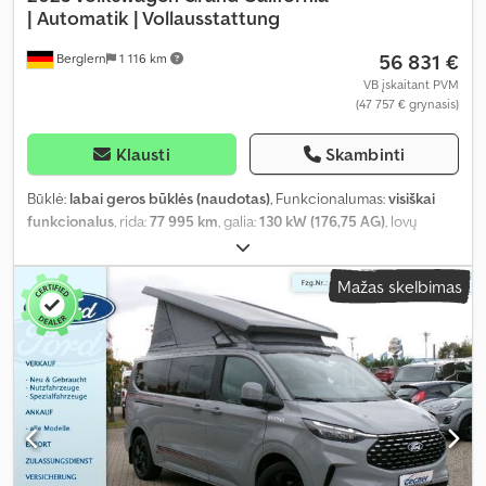
|
Automatik | Vollausstattung
56 831 €
Berglern
1 116 km
VB įskaitant PVM
(47 757 € grynasis)
Klausti
Skambinti
Būklė:
labai geros būklės (naudotas)
, Funkcionalumas:
visiškai
funkcionalus
, rida:
77 995 km
, galia:
130 kW (176,75 AG)
, lovų
skaičius:
2
, sėdimų vietų skaičius:
4
, kuro tipas:
dyzelinas
, pavaros
tipas:
automatinis
, spalva:
balta
, bendras ilgis:
5 990 mm
, bendras
Mažas skelbimas
plotis:
2 040 mm
, bendras aukštis:
2 960 mm
, ašių konfigūracija:
2
ašys
, emisijos klasė:
Euro 6
, kuro bako talpa:
75 l
, bendras svoris:
3 500 kg
, tuščias svoris:
2 500 kg
, vairuotojo vairo padėtis:
kairė
,
ankstesnių savininkų skaičius:
1
, Gamybos metai:
2023
,
mašinos/transporto priemonės numeris:
WV1ZZZSY0P9047139
,
Įranga:
ABS, automobilio registracija, autonominis šildytuvas,
centrinis užraktas, dušas, elektroninė stabilumo programa
(ESP), kėlimo lova, naudoto automobilio garantija, oro
kondicionavimas, oro pagalvė, pilna techninės priežiūros