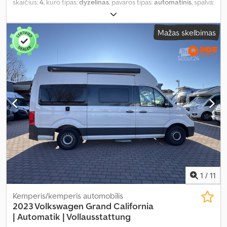
skaičius:
4
, kuro tipas:
dyzelinas
, pavaros tipas:
automatinis
, spalva:
pilkas
, pirmoji registracija:
02/2021
, bendras ilgis:
4 904 mm
,
bendras plotis:
1 904 mm
, bendras aukštis:
1 990 mm
, ašių
Mažas skelbimas
konfigūracija:
2 ašys
, emisijos klasė:
Euro 6
, bendras svoris:
3 080
kg
, Įranga:
ABS, autonominis šildytuvas, centrinis užraktas,
elektroninė stabilumo programa (ESP), navigacijos sistema, oro
kondicionavimas, suodžių filtras, visų varančiųjų ratų pavara
,
1
/
11
Kemperis/kemperis automobīlis
2023 Volkswagen Grand California
|
Automatik | Vollausstattung