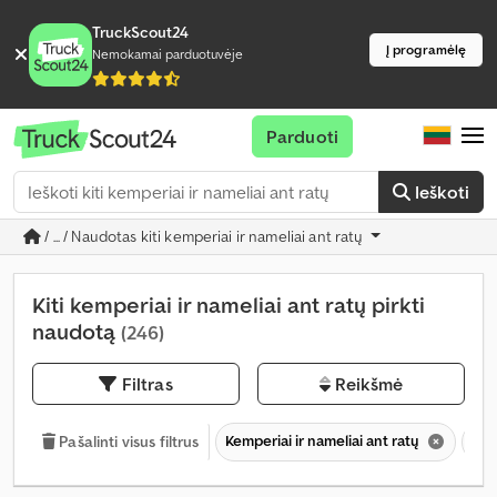
TruckScout24
Į programėlę
Nemokamai parduotuvėje
Parduoti
Ieškoti
/ ... / Naudotas kiti kemperiai ir nameliai ant ratų
Kiti kemperiai ir nameliai ant ratų pirkti
naudotą
(246)
Filtras
Reikšmė
Kemperiai ir nameliai ant ratų
Kit
Pašalinti visus filtrus