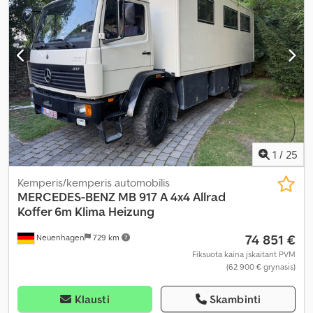
navigacijos sistema, oro kondicionavimas, oro pagalvė,
stumdomos durys, suodžių filtras
,
1
/
25
Kemperis/kemperis automobīlis
MERCEDES-BENZ
MB 917 A 4x4 Allrad
Koffer 6m Klima Heizung
74 851 €
Neuenhagen
729 km
Fiksuota kaina įskaitant PVM
(62 900 € grynasis)
Klausti
Skambinti