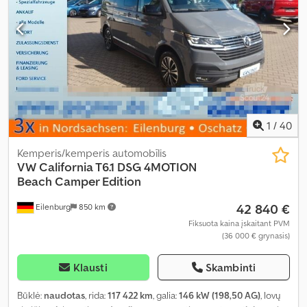
1
/
40
Kemperis/kemperis automobīlis
VW
California T6.1 DSG 4MOTION
Beach Camper Edition
42 840 €
Eilenburg
850 km
Fiksuota kaina įskaitant PVM
(36 000 € grynasis)
Klausti
Skambinti
Būklė:
naudotas
, rida:
117 422 km
, galia:
146 kW (198,50 AG)
, lovų