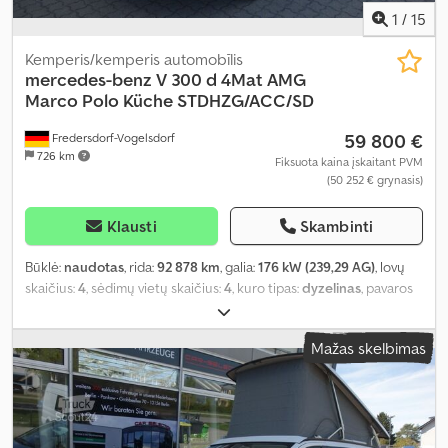
1
/
15
Kemperis/kemperis automobīlis
mercedes-benz
V 300 d 4Mat AMG
Marco Polo Küche STDHZG/ACC/SD
59 800 €
Fredersdorf-Vogelsdorf
726 km
Fiksuota kaina įskaitant PVM
(50 252 € grynasis)
Klausti
Skambinti
Būklė:
naudotas
, rida:
92 878 km
, galia:
176 kW (239,29 AG)
, lovų
skaičius:
4
, sėdimų vietų skaičius:
4
, kuro tipas:
dyzelinas
, pavaros
tipas:
automatinis
, spalva:
balta
, pirmoji registracija:
07/2021
,
emisijos klasė:
nėra
, pakaba:
kitas
, vairuotojo kabina:
kitas
, kuras:
Mažas skelbimas
dyzelinas
, Įranga:
ABS, autonominis šildytuvas, borto
kompiuteris, centrinis užraktas, elektroninė stabilumo
programa (ESP), imobilaizerio sistema, kruizo kontrolė,
navigacijos sistema, oro kondicionavimas, oro pagalvė,
priekabos jungtis, stumdomos durys, suodžių filtras, visų