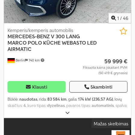
transporto priemonėje, visų sezonų padangos, vonios
kambarys
,
1
/
46
Kemperis/kemperis automobīlis
MERCEDES-BENZ
V 300 LANG
MARCO POLO KÜCHE WEBASTO LED
AIRMATIC
59 999 €
Berlin
740 km
Fiksuota kaina įskaitant PVM
(50 419 € grynasis)
Klausti
Skambinti
Būklė:
naudotas
, rida:
83 584 km
, galia:
174 kW (236,57 AG)
, lovų
skaičius:
4
, kuro tipas:
dyzelinas
, pavaros tipas:
automatinis
, spalva:
mėlyna
, pirmoji registracija:
07/2022
, emisijos klasė:
Euro 6
,
bendras svoris:
3 100 kg
, Įranga:
ABS, autonominis šildytuvas,
Mažas skelbimas
centrinis užraktas, elektroninė stabilumo programa (ESP),
naudoto automobilio garantija, navigacijos sistema, oro