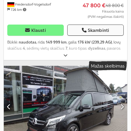
47 800 €
Fredersdorf-Vogelsdorf
48 800 €
726 km
Fiksuota kaina
(PVM negalimas išskirti)
Klausti
Skambinti
Būklė:
naudotas
, rida:
149 999 km
, galia:
176 kW (239,29 AG)
, lovų
skaičius:
4
, sėdimų vietų skaičius:
7
, kuro tipas:
dyzelinas
, pavaros
tipas:
automatinis
, spalva:
juodas
, pirmoji registracija:
09/2019
,
emisijos klasė:
nėra
, pakaba:
kitas
, vairuotojo kabina:
kitas
, kuras:
Mažas skelbimas
dyzelinas
, Įranga:
ABS, autonominis šildytuvas, borto
kompiuteris, centrinis užraktas, elektroninė stabilumo
programa (ESP), imobilaizerio sistema, kruizo kontrolė,
navigacijos sistema, oro kondicionavimas, oro pagalvė,
stumdomos durys, suodžių filtras
,