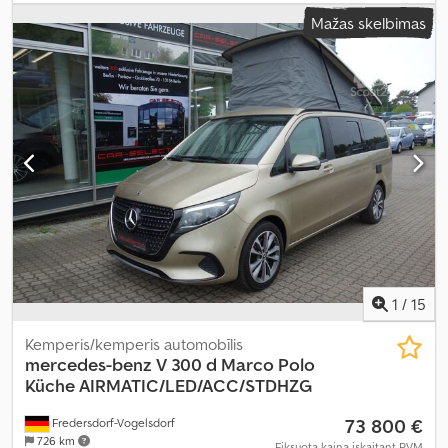
emisijos klasė:
nėra
, pakaba:
kitas
, vairuotojo kabina:
kitas
, kuras:
Mažas skelbimas
dyzelinas
, Įranga:
ABS, autonominis šildytuvas, borto
kompiuteris, centrinis užraktas, elektroninė stabilumo
programa (ESP), imobilaizerio sistema, kruizo kontrolė,
navigacijos sistema, oro kondicionavimas, oro pagalvė,
priekabos jungtis, stumdomos durys, suodžių filtras
,
1
/
15
Kemperis/kemperis automobīlis
mercedes-benz
V 300 d Marco Polo
Küche AIRMATIC/LED/ACC/STDHZG
73 800 €
Fredersdorf-Vogelsdorf
726 km
Fiksuota kaina įskaitant PVM