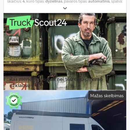
skaičius:
4
, kuro tipas:
dyzelinas
, pavaros tipas:
automatinis
, spalva:
mėlyna
, pirmoji registracija:
08/2026
, bendras ilgis:
5 050 mm
,
bendras plotis:
2 275 mm
, bendras aukštis:
2 065 mm
, ašių
konfigūracija:
2 ašys
, bendras svoris:
3 300 kg
, Įranga:
ABS,
autonominis šildytuvas, centrinis užraktas, elektroninė
stabilumo programa (ESP), naudoto automobilio garantija,
navigacijos sistema, oro kondicionavimas, suodžių filtras
,
Kas mėnesį daugiau nei 140 000 pirkimo
užklausų
Mažas skelbimas
Pasirinkite prekybininko paketą