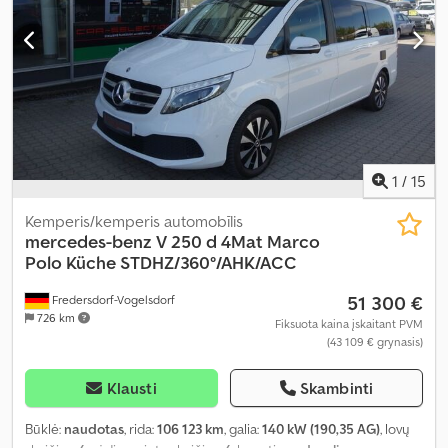
varančiųjų ratų pavara
,
1
/
15
Kemperis/kemperis automobīlis
mercedes-benz
V 250 d 4Mat Marco
Polo Küche STDHZ/360°/AHK/ACC
51 300 €
Fredersdorf-Vogelsdorf
726 km
Fiksuota kaina įskaitant PVM
(43 109 € grynasis)
Klausti
Skambinti
Būklė:
naudotas
, rida:
106 123 km
, galia:
140 kW (190,35 AG)
, lovų