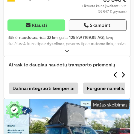
Fiksuota kaina įskaitant PVM
(53 647 € grynasis)
Klausti
Skambinti
Būklė:
naudotas
, rida:
32 km
, galia:
125 kW (169,95 AG)
, lovų
skaičius:
4
, kuro tipas:
dyzelinas
, pavaros tipas:
automatinis
, spalva:
pilkas
, pirmoji registracija:
08/2026
, bendras ilgis:
5 450 mm
,
bendras plotis:
2 150 mm
, bendras aukštis:
2 055 mm
, ašių
konfigūracija:
2 ašys
, emisijos klasė:
Euro 6
, bendras svoris:
3 225
Atraskite daugiau naudotų transporto priemonių
kg
, Įranga:
ABS, autonominis šildytuvas, centrinis užraktas,
elektroninė stabilumo programa (ESP), naudoto automobilio
garantija, navigacijos sistema, oro kondicionavimas, suodžių
filtras
,
s
Dalinai integruoti kemperiai
Furgonė namelis & 
Mažas skelbimas