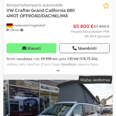
Kemperis/kemperis automobīlis
VW
Crafter Grand California 680
4MOT OFFROAD/DACHKLIMA
65 800 €
Fredersdorf-Vogelsdorf
67 800 €
726 km
Fiksuota kaina įskaitant PVM
(55 294 € grynasis)
Klausti
Skambinti
Būklė:
naudotas
, rida:
59 998 km
, galia:
130 kW (176,75 AG)
,
sėdimų vietų skaičius:
2
, kuro tipas:
dyzelinas
, pavaros tipas:
automatinis
, spalva:
balta
, pirmoji registracija:
04/2021
, emisijos
klasė:
nėra
, pakaba:
kitas
, vairuotojo kabina:
kitas
, kuras:
dyzelinas
,
Mažas skelbimas
Įranga:
ABS, autonominis šildytuvas, borto kompiuteris, centrinis
užraktas, elektroninė stabilumo programa (ESP), imobilaizerio
sistema, kruizo kontrolė, navigacijos sistema, oro
kondicionavimas, oro pagalvė, priekabos jungtis, stumdomos
durys, suodžių filtras, visų varančiųjų ratų pavara, vonios
kambarys
,