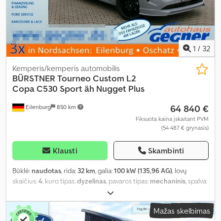
istorija, priešrūkiniai žibintai, vairo stiprintuvas, vidurinė sėdynių
išdėstymo schema, viengulė lova, viengulės lovos, virtuvė
transporto priemonėje, visų sezonų padangos, vonios
kambarys
,
1
/
32
Kemperis/kemperis automobīlis
BÜRSTNER
Tourneo Custom L2
Copa C530 Sport äh Nugget Plus
64 840 €
Eilenburg
850 km
Fiksuota kaina įskaitant PVM
(54 487 € grynasis)
Klausti
Skambinti
Būklė:
naudotas
, rida:
32 km
, galia:
100 kW (135,96 AG)
, lovų
skaičius:
4
, kuro tipas:
dyzelinas
, pavaros tipas:
mechaninis
, spalva:
pilkas
, pirmoji registracija:
08/2026
, bendras ilgis:
5 450 mm
,
bendras plotis:
2 275 mm
, bendras aukštis:
2 060 mm
, ašių
Mažas skelbimas
konfigūracija:
2 ašys
, emisijos klasė:
Euro 6
, bendras svoris:
3 175