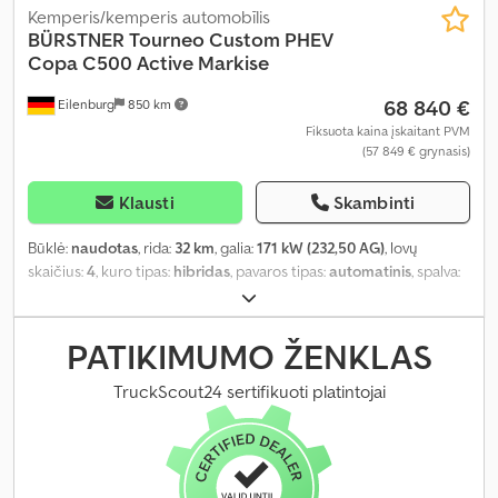
Kemperis/kemperis automobīlis
BÜRSTNER
Tourneo Custom PHEV
Copa C500 Active Markise
68 840 €
Eilenburg
850 km
Fiksuota kaina įskaitant PVM
(57 849 € grynasis)
Klausti
Skambinti
Būklė:
naudotas
, rida:
32 km
, galia:
171 kW (232,50 AG)
, lovų
skaičius:
4
, kuro tipas:
hibridas
, pavaros tipas:
automatinis
, spalva:
raudona
, pirmoji registracija:
08/2026
, bendras ilgis:
5 050 mm
,
bendras plotis:
2 275 mm
, bendras aukštis:
2 055 mm
, ašių
konfigūracija:
2 ašys
, emisijos klasė:
Euro 6
, bendras svoris:
3 245
PATIKIMUMO ŽENKLAS
kg
, Įranga:
ABS, centrinis užraktas, elektroninė stabilumo
programa (ESP), naudoto automobilio garantija, navigacijos
TruckScout24 sertifikuoti platintojai
sistema, oro kondicionavimas, suodžių filtras
,