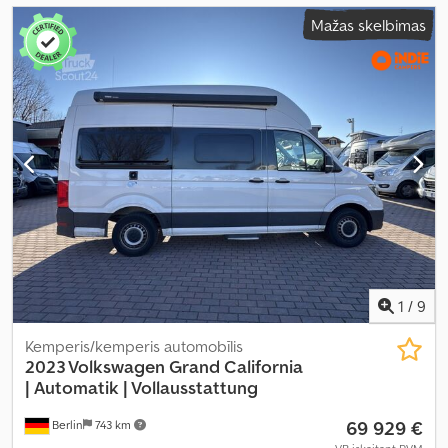
Mažas skelbimas
1
/
9
Kemperis/kemperis automobīlis
2023 Volkswagen Grand California
|
Automatik | Vollausstattung
69 929 €
Berlin
743 km