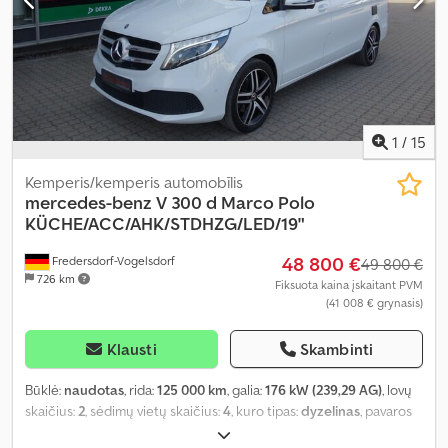
1
/
15
Kemperis/kemperis automobīlis
mercedes-benz
V 300 d Marco Polo
KÜCHE/ACC/AHK/STDHZG/LED/19"
48 800 €
Fredersdorf-Vogelsdorf
49 800 €
726 km
Fiksuota kaina įskaitant PVM
(41 008 € grynasis)
Klausti
Skambinti
Būklė:
naudotas
, rida:
125 000 km
, galia:
176 kW (239,29 AG)
, lovų
skaičius:
2
, sėdimų vietų skaičius:
4
, kuro tipas:
dyzelinas
, pavaros
tipas:
automatinis
, spalva:
balta
, pirmoji registracija:
01/2021
,