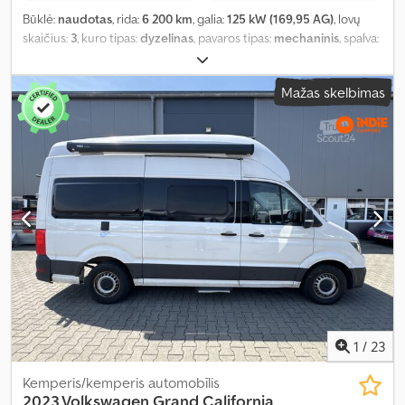
Būklė:
naudotas
, rida:
6 200 km
, galia:
125 kW (169,95 AG)
, lovų
skaičius:
3
, kuro tipas:
dyzelinas
, pavaros tipas:
mechaninis
, spalva:
smėlio spalvos
, pirmoji registracija:
04/2000
, bendras ilgis:
7 980
mm
, bendras plotis:
2 500 mm
, bendras aukštis:
3 500 mm
, ašių
Mažas skelbimas
konfigūracija:
2 ašys
, emisijos klasė:
euro2
, bendras svoris:
9 000
kg
, Gamybos metai:
2000
, Įranga:
ABS, autonominis šildytuvas,
visų varančiųjų ratų pavara
,
1
/
23
Kemperis/kemperis automobīlis
2023 Volkswagen Grand California