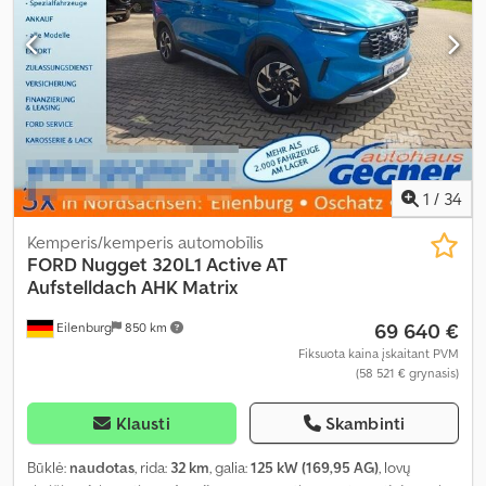
Įranga:
ABS, automobilio registracija, autonominis šildytuvas,
centrinis užraktas, dušas, elektroninė stabilumo programa
(ESP), kėlimo lova, naudoto automobilio garantija, oro
kondicionavimas, oro pagalvė, pilna techninės priežiūros
istorija, priešrūkiniai žibintai, vairo stiprintuvas, vidurinė sėdynių
išdėstymo schema, viengulė lova, viengulės lovos, virtuvė
transporto priemonėje, visų sezonų padangos, vonios
kambarys
,
1
/
34
Kemperis/kemperis automobīlis
FORD
Nugget 320L1 Active AT
Aufstelldach AHK Matrix
69 640 €
Eilenburg
850 km
Fiksuota kaina įskaitant PVM
(58 521 € grynasis)
Klausti
Skambinti
Būklė:
naudotas
, rida:
32 km
, galia:
125 kW (169,95 AG)
, lovų