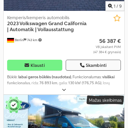
1
/
9
Kemperis/kemperis automobīlis
2023 Volkswagen Grand California
|
Automatik | Vollausstattung
56 387 €
Berlin
743 km
VB įskaitant PVM
(47 384 € grynasis)
Klausti
Skambinti
Būklė:
labai geros būklės (naudotas)
, Funkcionalumas:
visiškai
funkcionalus
, rida:
76 893 km
, galia:
130 kW (176,75 AG)
, lovų
skaičius:
2
, sėdimų vietų skaičius:
4
, kuro tipas:
dyzelinas
, pavaros
tipas:
automatinis
, spalva:
balta
, bendras ilgis:
5 990 mm
, bendras
Mažas skelbimas
plotis:
2 040 mm
, bendras aukštis:
2 960 mm
, ašių konfigūracija:
2
ašys
, emisijos klasė:
Euro 6
, kuro bako talpa:
75 l
, bendras svoris:
3 500 kg
, tuščias svoris:
2 500 kg
, vairuotojo vairo padėtis:
kairė
,
ankstesnių savininkų skaičius:
1
, Gamybos metai:
2023
,
mašinos/transporto priemonės numeris:
WV1ZZZSY0P9053409
,