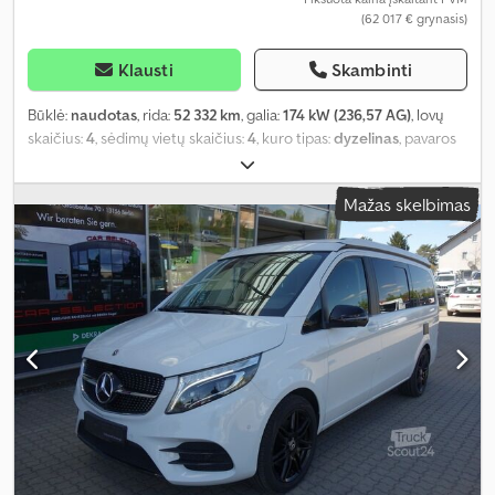
(62 017 € grynasis)
Klausti
Skambinti
Būklė:
naudotas
, rida:
52 332 km
, galia:
174 kW (236,57 AG)
, lovų
skaičius:
4
, sėdimų vietų skaičius:
4
, kuro tipas:
dyzelinas
, pavaros
tipas:
automatinis
, spalva:
auksas
, pirmoji registracija:
01/2025
,
emisijos klasė:
nėra
, pakaba:
kitas
, vairuotojo kabina:
kitas
, kuras:
Mažas skelbimas
dyzelinas
, Įranga:
ABS, autonominis šildytuvas, borto
kompiuteris, centrinis užraktas, elektroninė stabilumo
programa (ESP), imobilaizerio sistema, kruizo kontrolė,
navigacijos sistema, oro kondicionavimas, oro pagalvė,
priekabos jungtis, stumdomos durys
,