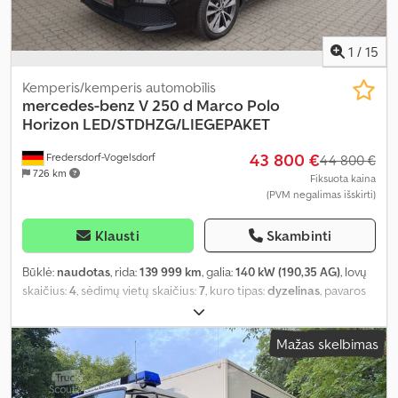
1
/
15
Kemperis/kemperis automobīlis
mercedes-benz
V 250 d Marco Polo
Horizon LED/STDHZG/LIEGEPAKET
43 800 €
Fredersdorf-Vogelsdorf
44 800 €
726 km
Fiksuota kaina
(PVM negalimas išskirti)
Klausti
Skambinti
Būklė:
naudotas
, rida:
139 999 km
, galia:
140 kW (190,35 AG)
, lovų
skaičius:
4
, sėdimų vietų skaičius:
7
, kuro tipas:
dyzelinas
, pavaros
tipas:
automatinis
, spalva:
juodas
, pirmoji registracija:
02/2021
,
emisijos klasė:
nėra
, pakaba:
kitas
, vairuotojo kabina:
kitas
, kuras:
Mažas skelbimas
dyzelinas
, Įranga:
ABS, autonominis šildytuvas, borto
kompiuteris, centrinis užraktas, elektroninė stabilumo
programa (ESP), imobilaizerio sistema, kruizo kontrolė,