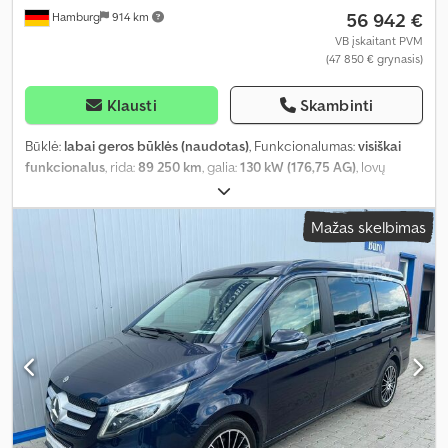
56 942 €
Hamburg
914 km
VB įskaitant PVM
(47 850 € grynasis)
Klausti
Skambinti
Būklė:
labai geros būklės (naudotas)
, Funkcionalumas:
visiškai
funkcionalus
, rida:
89 250 km
, galia:
130 kW (176,75 AG)
, lovų
skaičius:
2
, sėdimų vietų skaičius:
4
, kuro tipas:
dyzelinas
, pavaros
tipas:
automatinis
, spalva:
balta
, bendras ilgis:
5 990 mm
, bendras
Mažas skelbimas
plotis:
2 040 mm
, bendras aukštis:
2 960 mm
, ašių konfigūracija:
2
ašys
, emisijos klasė:
Euro 6
, kuro bako talpa:
75 l
, bendras svoris:
3 500 kg
, tuščias svoris:
2 500 kg
, vairuotojo vairo padėtis:
kairė
,
ankstesnių savininkų skaičius:
1
, Gamybos metai:
2023
,
mašinos/transporto priemonės numeris:
WV1ZZZSY2P9043352
,
Įranga:
ABS, automobilio registracija, autonominis šildytuvas,
centrinis užraktas, dušas, elektroninė stabilumo programa
(ESP), kėlimo lova, naudoto automobilio garantija, oro
kondicionavimas, oro pagalvė, pilna techninės priežiūros
istorija, priešrūkiniai žibintai, vairo stiprintuvas, vidurinė sėdynių
išdėstymo schema, viengulė lova, viengulės lovos, virtuvė