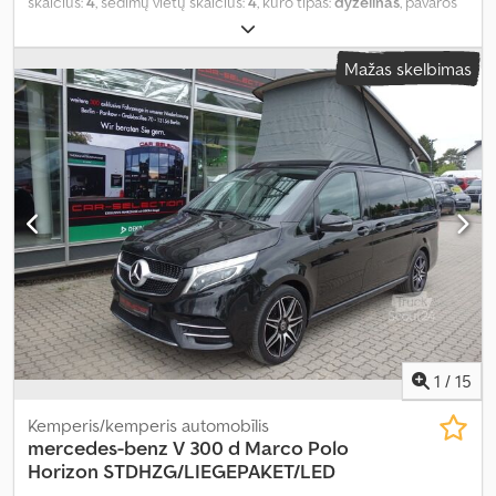
skaičius:
4
, sėdimų vietų skaičius:
4
, kuro tipas:
dyzelinas
, pavaros
tipas:
automatinis
, spalva:
balta
, pirmoji registracija:
05/2021
,
emisijos klasė:
nėra
, pakaba:
kitas
, vairuotojo kabina:
kitas
, kuras:
Mažas skelbimas
dyzelinas
, Įranga:
ABS, autonominis šildytuvas, centrinis
užraktas, elektroninė stabilumo programa (ESP), imobilaizerio
sistema, kruizo kontrolė, navigacijos sistema, oro
kondicionavimas, oro pagalvė, priekabos jungtis, stumdomos
durys, suodžių filtras, visų varančiųjų ratų pavara
,
1
/
15
Kemperis/kemperis automobīlis
mercedes-benz
V 300 d Marco Polo
Horizon STDHZG/LIEGEPAKET/LED