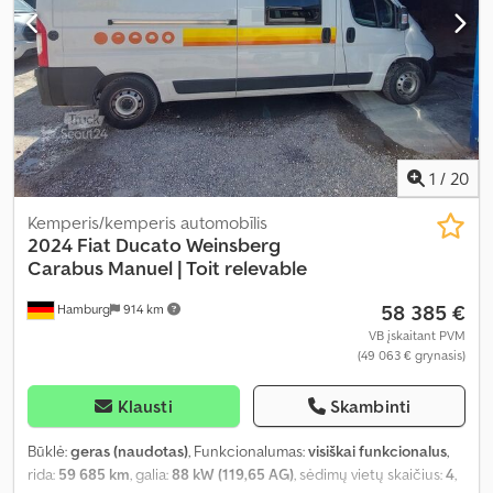
1
/
20
Kemperis/kemperis automobīlis
2024 Fiat Ducato Weinsberg
Carabus
Manuel | Toit relevable
58 385 €
Hamburg
914 km
VB įskaitant PVM
(49 063 € grynasis)
Klausti
Skambinti
Būklė:
geras (naudotas)
, Funkcionalumas:
visiškai funkcionalus
,
rida:
59 685 km
, galia:
88 kW (119,65 AG)
, sėdimų vietų skaičius:
4
,