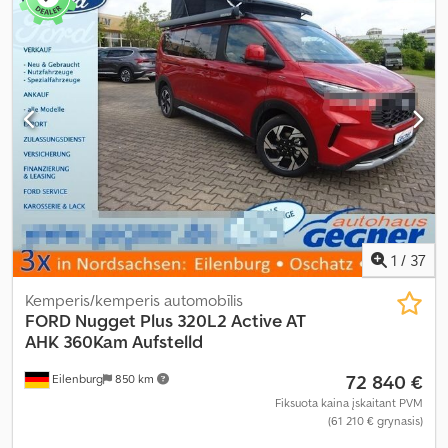
kg
, Įranga:
ABS, autonominis šildytuvas, centrinis užraktas,
elektroninė stabilumo programa (ESP), naudoto automobilio
garantija, navigacijos sistema, oro kondicionavimas, suodžių
filtras, vonios kambarys
,
1
/
37
Kemperis/kemperis automobīlis
FORD
Nugget Plus 320L2 Active AT
AHK 360Kam Aufstelld
72 840 €
Eilenburg
850 km
Fiksuota kaina įskaitant PVM
(61 210 € grynasis)