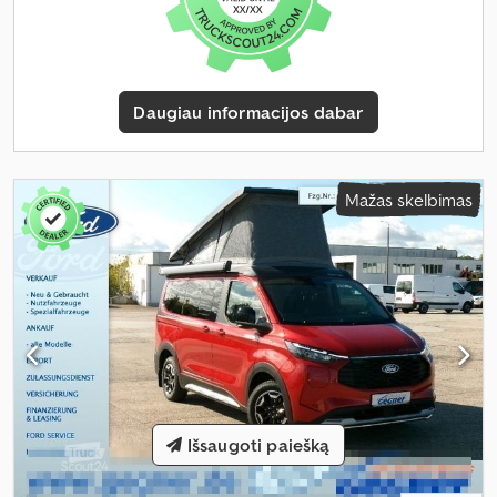
Daugiau informacijos dabar
Mažas skelbimas
Išsaugoti paiešką