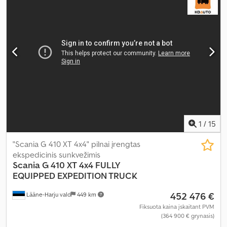
kondicionavimas, suodžių filtras
,
1
/
15
"Scania G 410 XT 4x4" pilnai įrengtas
ekspedicinis sunkvežimis
Scania
G 410 XT 4x4 FULLY
EQUIPPED EXPEDITION TRUCK
452 476 €
Lääne-Harju vald
449 km
Fiksuota kaina įskaitant PVM
(364 900 € grynasis)