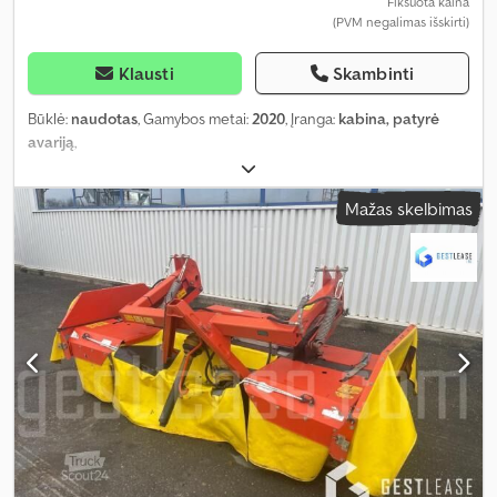
Fiksuota kaina
(PVM negalimas išskirti)
Klausti
Skambinti
Būklė:
naudotas
, Gamybos metai:
2020
, Įranga:
kabina, patyrė
avariją
,
Mažas skelbimas