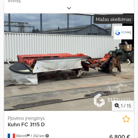
avariją
,
Mažas skelbimas
1
/
15
Pjovimo įrenginys
Kuhn
FC 3115 D
6 800 €
Illkirch
1 332 km