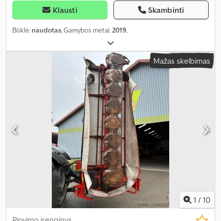
Klausti
Skambinti
Būklė:
naudotas
, Gamybos metai:
2019
,
Mažas skelbimas
1
/
10
Pjovimo įrenginys