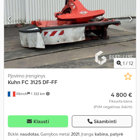
1
/
12
Pjovimo įrenginys
Kuhn
FC 3125 DF-FF
4 800 €
Illkirch
1 332 km
Fiksuota kaina
(PVM negalimas išskirti)
Klausti
Skambinti
Būklė:
naudotas
, Gamybos metai:
2021
, Įranga:
kabina, patyrė