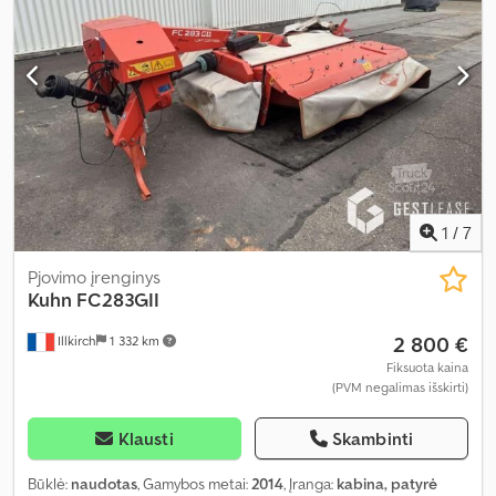
1
/
7
Pjovimo įrenginys
Kuhn
FC283GII
2 800 €
Illkirch
1 332 km
Fiksuota kaina
(PVM negalimas išskirti)
Klausti
Skambinti
Būklė:
naudotas
, Gamybos metai:
2014
, Įranga:
kabina, patyrė