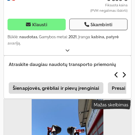
Fiksuota kaina
(PVM negalimas išskirti)
Klausti
Skambinti
Būklė:
naudotas
, Gamybos metai:
2021
, Įranga:
kabina, patyrė
avariją
,
Atraskite daugiau naudotų transporto priemonių
a
Šienapjovės, grėbliai ir pievų įrenginiai
Presai šie
Mažas skelbimas