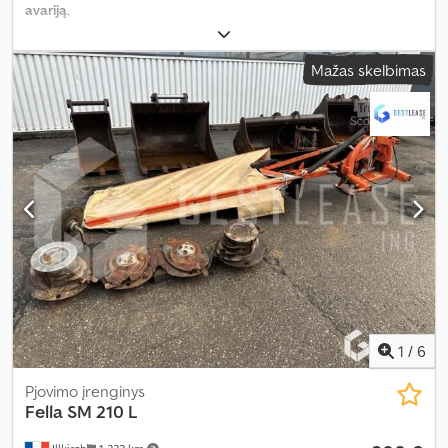
avariją
,
Mažas skelbimas
1
/
6
Pjovimo įrenginys
Fella
SM 210 L