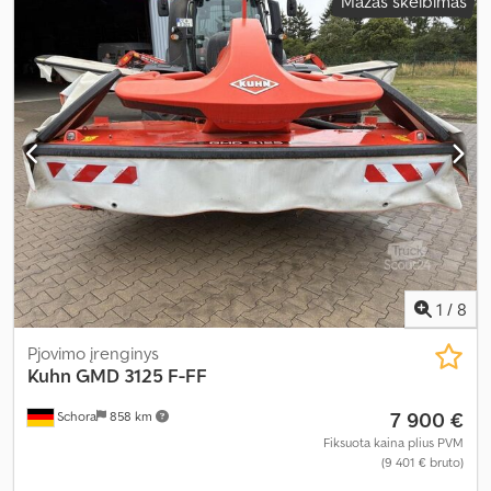
Mažas skelbimas
1
/
8
Pjovimo įrenginys
Kuhn
GMD 3125 F-FF
7 900 €
Schora
858 km
Fiksuota kaina plius PVM
(9 401 € bruto)