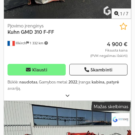
1
/
7
Pjovimo įrenginys
Kuhn
GMD 310 F-FF
4 900 €
Illkirch
1 332 km
Fiksuota kaina
(PVM negalimas išskirti)
Klausti
Skambinti
Būklė:
naudotas
, Gamybos metai:
2022
, Įranga:
kabina, patyrė
avariją
,
Mažas skelbimas