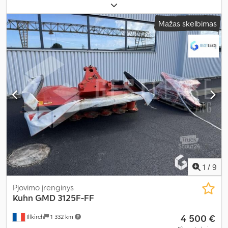
Mažas skelbimas
1
/
9
Pjovimo įrenginys
Kuhn
GMD 3125F-FF
4 500 €
Illkirch
1 332 km