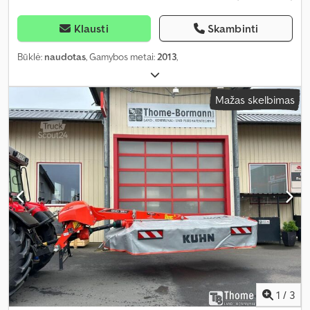
Klausti
Skambinti
Būklė:
naudotas
, Gamybos metai:
2013
,
Mažas skelbimas
1
/
3