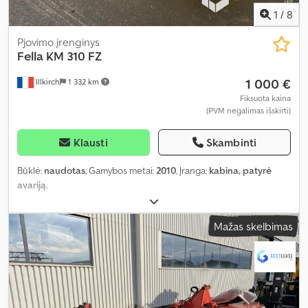
1
/
8
Pjovimo įrenginys
Fella
KM 310 FZ
1 000 €
Illkirch
1 332 km
Fiksuota kaina
(PVM negalimas išskirti)
Klausti
Skambinti
Būklė:
naudotas
, Gamybos metai:
2010
, Įranga:
kabina, patyrė
avariją
,
Mažas skelbimas