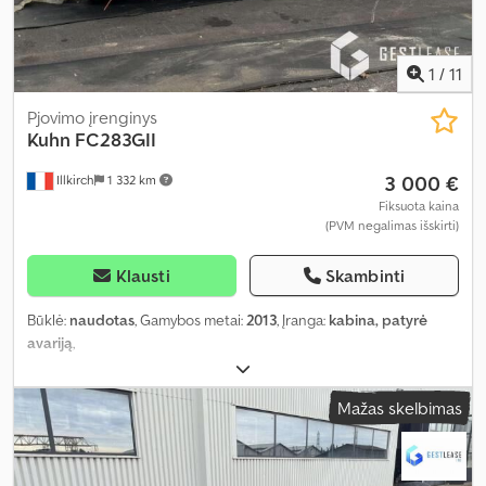
1
/
11
Pjovimo įrenginys
Kuhn
FC283GII
3 000 €
Illkirch
1 332 km
Fiksuota kaina
(PVM negalimas išskirti)
Klausti
Skambinti
Būklė:
naudotas
, Gamybos metai:
2013
, Įranga:
kabina, patyrė
avariją
,
Mažas skelbimas