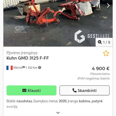
1
/
9
Pjovimo įrenginys
Kuhn
GMD 3125 F-FF
4 900 €
Illkirch
1 332 km
Fiksuota kaina
(PVM negalimas išskirti)
Klausti
Skambinti
Būklė:
naudotas
, Gamybos metai:
2020
, Įranga:
kabina, patyrė
avariją
,