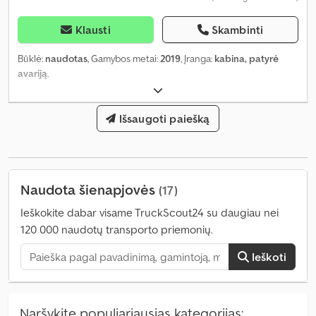
Klausti
Skambinti
Būklė:
naudotas
, Gamybos metai:
2019
, Įranga:
kabina, patyrė
avariją
,
Išsaugoti paiešką
Naudota šienapjovės
(17)
Ieškokite dabar visame TruckScout24 su daugiau nei
120 000 naudotų transporto priemonių.
Ieškoti
Naršykite populiariausias kategorijas: