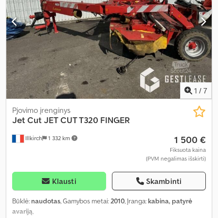
1
/
7
Pjovimo įrenginys
Jet Cut
JET CUT T320 FINGER
1 500 €
Illkirch
1 332 km
Fiksuota kaina
(PVM negalimas išskirti)
Klausti
Skambinti
Būklė:
naudotas
, Gamybos metai:
2010
, Įranga:
kabina, patyrė
avariją
,