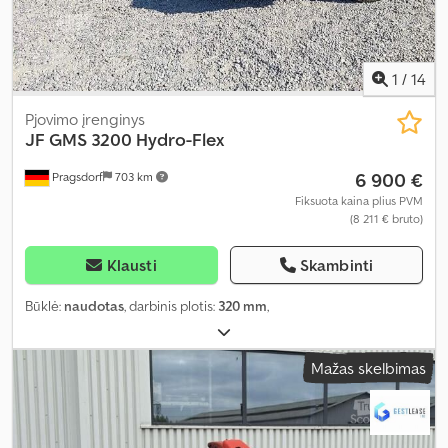
1
/
14
Pjovimo įrenginys
JF
GMS 3200 Hydro-Flex
6 900 €
Pragsdorf
703 km
Fiksuota kaina plius PVM
(8 211 € bruto)
Klausti
Skambinti
Būklė:
naudotas
, darbinis plotis:
320 mm
,
Mažas skelbimas