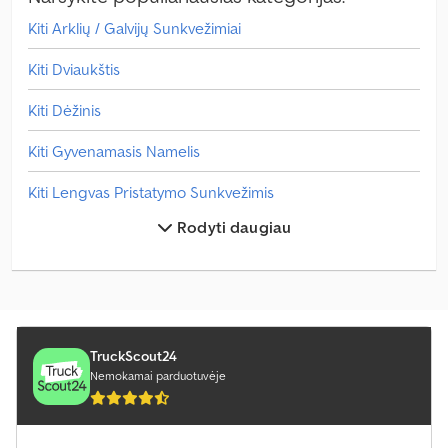
Kiti Arklių / Galvijų Sunkvežimiai
Kiti Dviaukštis
Kiti Dėžinis
Kiti Gyvenamasis Namelis
Kiti Lengvas Pristatymo Sunkvežimis
Rodyti daugiau
Kiti Pasiekite Krautuvą
Kiti Paspauskite
Kiti Rąstinis Sunkvežimis
Kiti Siurbimo / Plovimo Transporto Priemonė
TruckScout24
Nemokamai parduotuvėje
Kiti Sunkvežimiai
Kiti Susmulkinkite