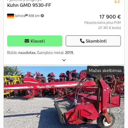
Kuhn
GMD 9530-FF
17 900 €
Schora
858 km
Fiksuota kaina plius PVM
(21 301 € bruto)
Klausti
Skambinti
Būklė:
naudotas
, Gamybos metai:
2019
,
Mažas skelbimas