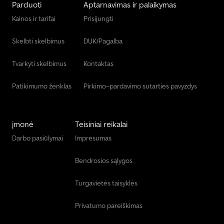
Parduoti
Aptarnavimas ir palaikymas
Siurbimo / Plovimo Transporto Priemonė
Kainos ir tarifai
Prisijungti
Svarstyklės Ir Svėrimo Įranga.
Skelbti skelbimus
DUK/Pagalba
Vaismedžių Ir Vynuogių Auginimo Mašina
Tvarkyti skelbimus
Kontaktas
Patikimumo ženklas
Pirkimo–pardavimo sutarties pavyzdys
įmonė
Teisiniai reikalai
Darbo pasiūlymai
Impresumas
Bendrosios sąlygos
Turgavietės taisyklės
Privatumo pareiškimas