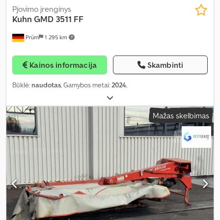
Pjovimo įrenginys
Kuhn
GMD 3511 FF
Prüm
1 295 km
Kainos informacija
Skambinti
Būklė:
naudotas
, Gamybos metai:
2024
,
Mažas skelbimas