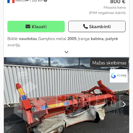
800 €
Illkirch
1 332 km
Fiksuota kaina
(PVM negalimas išskirti)
Klausti
Skambinti
Būklė:
naudotas
, Gamybos metai:
2005
, Įranga:
kabina, patyrė
avariją
,
Mažas skelbimas