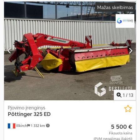
Mažas skelbimas
1
/
13
Pjovimo įrenginys
Pöttinger
325 ED
5 500 €
Illkirch
1 332 km
Fiksuota kaina
(PVM negalimas išskirti)