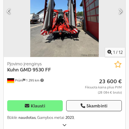
1
/
12
Pjovimo įrenginys
Kuhn
GMD 9530 FF
23 600 €
Prüm
1 295 km
Fiksuota kaina plius PVM
(28 084 € bruto)
Klausti
Skambinti
Būklė:
naudotas
, Gamybos metai:
2023
,