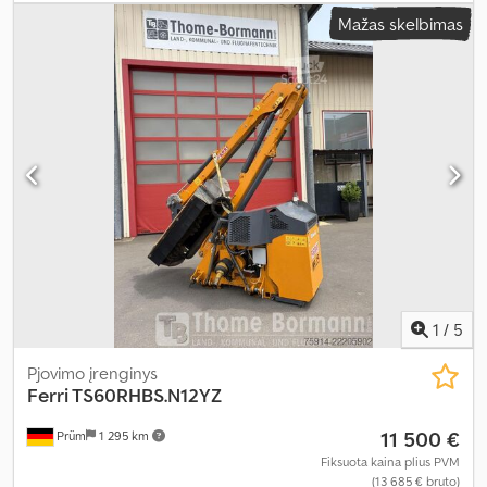
Mažas skelbimas
1
/
5
Pjovimo įrenginys
Ferri TS60RHBS.N12YZ
11 500 €
Prüm
1 295 km
Fiksuota kaina plius PVM
(13 685 € bruto)