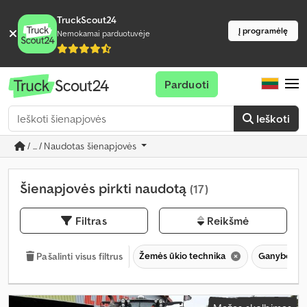
TruckScout24
Į programėlę
Nemokamai parduotuvėje
Parduoti
Ieškoti
/ ... / Naudotas šienapjovės
Šienapjovės pirkti naudotą
(17)
Filtras
Reikšmė
Žemės ūkio technika
Ganybos te
Pašalinti visus filtrus