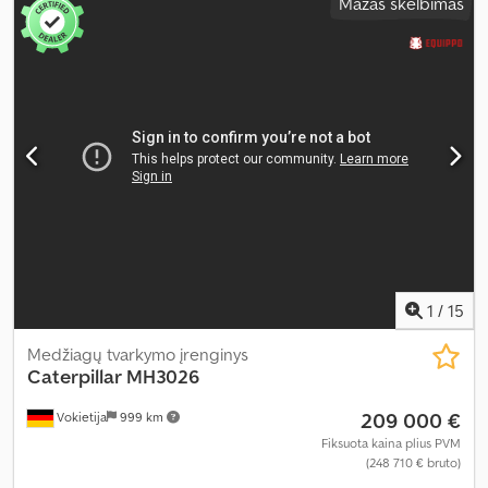
Mažas skelbimas
1
/
15
Medžiagų tvarkymo įrenginys
Caterpillar
MH3026
209 000 €
Vokietija
999 km
Fiksuota kaina plius PVM
(248 710 € bruto)