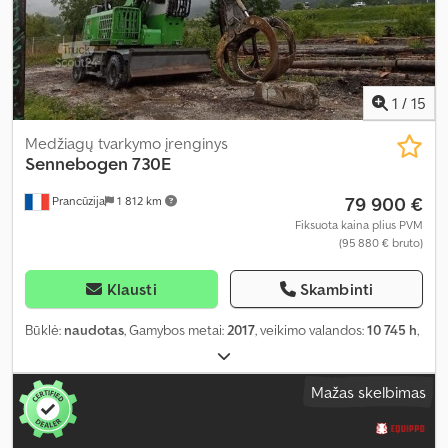
1
/
15
Medžiagų tvarkymo įrenginys
Sennebogen
730E
79 900 €
Prancūzija
1 812 km
Fiksuota kaina plius PVM
(95 880 € bruto)
Klausti
Skambinti
Būklė:
naudotas
, Gamybos metai:
2017
, veikimo valandos:
10 745 h
,
Mažas skelbimas