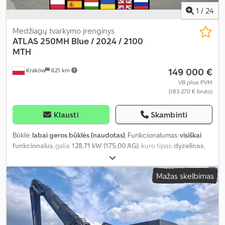
1
/
24
Medžiagų tvarkymo įrenginys
ATLAS
250MH Blue / 2024 / 2100
MTH
149 000 €
Kraków
621 km
VB plius PVM
(183 270 € bruto)
Klausti
Skambinti
Būklė:
labai geros būklės (naudotas)
, Funkcionalumas:
visiškai
funkcionalus
, galia:
128,71 kW (175,00 AG)
, kuro tipas:
dyzelinas
,
tuščias svoris:
26 400 kg
, ašių konfigūracija:
4x4
, Gamybos metai:
2024
, veikimo valandos:
2 100 h
, Įranga:
kabina, oro
Mažas skelbimas
kondicionavimas
,