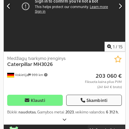
1
/
15
Medžiagų tvarkymo įrenginys
Caterpillar
MH3026
203 060 €
Vokietija
999 km
Fiksuota kaina plius PVM
(241 641 € bruto)
Klausti
Skambinti
Būklė:
naudotas
, Gamybos metai:
2023
, veikimo valandos:
6 312 h
,