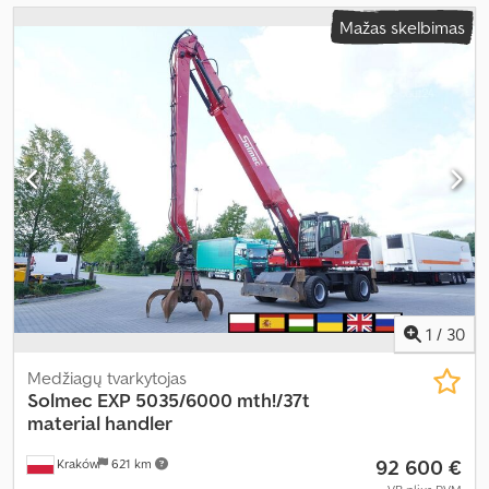
Mažas skelbimas
1
/
30
Medžiagų tvarkytojas
Solmec
EXP 5035/6000 mth!/37t
material handler
92 600 €
Kraków
621 km