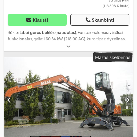
VB plius PVM
(113 898 € bruto)
Klausti
Skambinti
Būklė:
labai geros būklės (naudotas)
, Funkcionalumas:
visiškai
funkcionalus
, galia:
160,34 kW (218,00 AG)
, kuro tipas:
dyzelinas
,
spalva:
raudona
, bendras svoris:
36 600 kg
, Gamybos metai:
2017
,
veikimo valandos:
6 000 h
, Įranga:
kabina, visų varančiųjų ratų
Mažas skelbimas
pavara
,