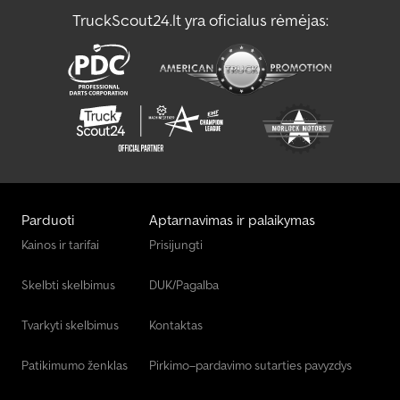
TruckScout24.lt yra oficialus rėmėjas:
Svarstyklės Ir Svėrimo Įranga.
Vaismedžių Ir Vynuogių Auginimo Mašina
Parduoti
Aptarnavimas ir palaikymas
Kainos ir tarifai
Prisijungti
Skelbti skelbimus
DUK/Pagalba
Tvarkyti skelbimus
Kontaktas
Patikimumo ženklas
Pirkimo–pardavimo sutarties pavyzdys