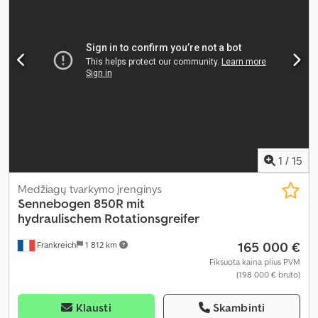
1
/
15
Medžiagų tvarkymo įrenginys
Sennebogen
850R mit
hydraulischem Rotationsgreifer
165 000 €
Frankreich
1 812 km
Fiksuota kaina plius PVM
(198 000 € bruto)
Klausti
Skambinti