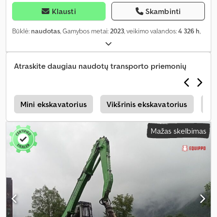
Klausti
Skambinti
Būklė:
naudotas
, Gamybos metai:
2023
, veikimo valandos:
4 326 h
,
Atraskite daugiau naudotų transporto priemonių
s
Mini ekskavatorius
Vikšrinis ekskavatorius
At
Mažas skelbimas