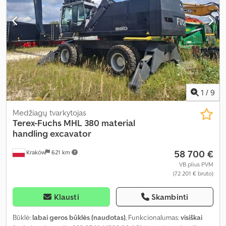
1
/
9
Medžiagų tvarkytojas
Terex-Fuchs
MHL 380 material
handling excavator
58 700 €
Kraków
621 km
VB plius PVM
(72 201 € bruto)
Klausti
Skambinti
Būklė:
labai geros būklės (naudotas)
, Funkcionalumas:
visiškai