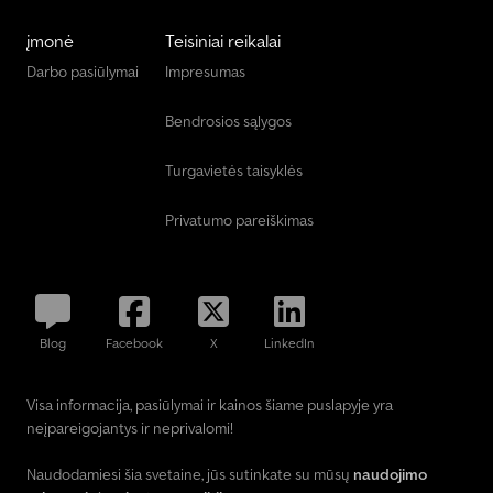
įmonė
Teisiniai reikalai
Darbo pasiūlymai
Impresumas
Bendrosios sąlygos
Turgavietės taisyklės
Privatumo pareiškimas
Blog
Facebook
X
LinkedIn
Visa informacija, pasiūlymai ir kainos šiame puslapyje yra
neįpareigojantys ir neprivalomi!
Naudodamiesi šia svetaine, jūs sutinkate su mūsų
naudojimo