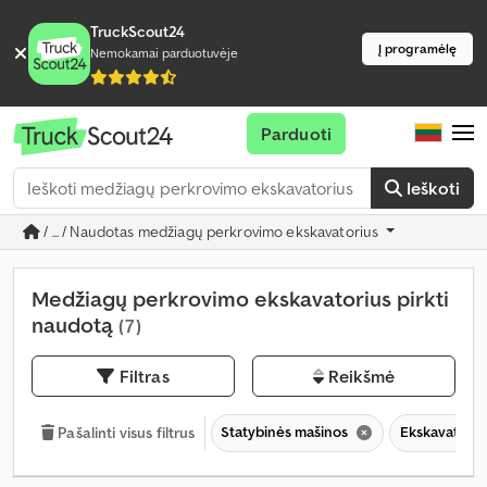
TruckScout24
Į programėlę
Nemokamai parduotuvėje
Parduoti
Ieškoti
/ ... / Naudotas medžiagų perkrovimo ekskavatorius
Medžiagų perkrovimo ekskavatorius pirkti
naudotą
(7)
Filtras
Reikšmė
Statybinės mašinos
Ekskavatori
Pašalinti visus filtrus