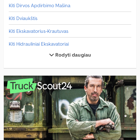
Kiti Dirvos Apdirbimo Mašina
Kiti Dviaukštis
Kiti Ekskavatorius-Krautuvas
Kiti Hidrauliniai Ekskavatoriai
Rodyti daugiau
Kiti Keisti Kėbulo Platformą
Kiti Lengvas Pristatymo Sunkvežimis
Kiti Mini Ekskavatorius
Kiti Mobilus Maišymo Įrenginys
Kiti Pasiekite Krautuvą
Kiti Pavojingos Prekės
Kiti Siurbimo / Plovimo Transporto Priemonė