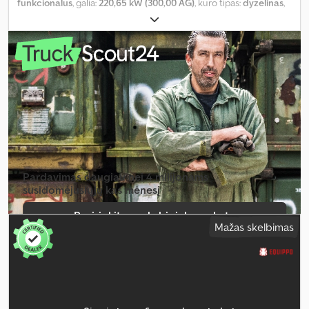
funkcionalus
, galia:
220,65 kW (300,00 AG)
, kuro tipas:
dyzelinas
,
spalva:
juodas
, tuščias svoris:
63 000 kg
, Gamybos metai:
2000
,
veikimo valandos:
18 000 h
, Įranga:
hidraulika, kabina
,
Pardavimas daugiau nei 4 milijonams
susidomėjusiųjų kas mėnesį
Pasirinkite prekybininko paketą
Mažas skelbimas
Sukurti atskirą skelbimą