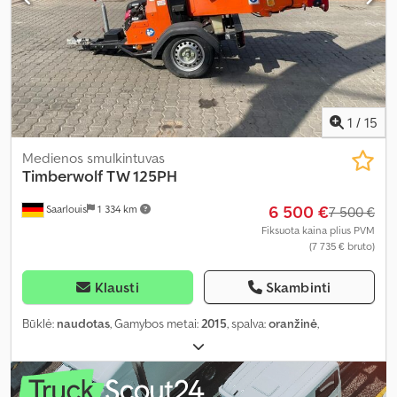
1
/
15
Medienos smulkintuvas
Timberwolf
TW 125PH
6 500 €
Saarlouis
1 334 km
7 500 €
Fiksuota kaina plius PVM
(7 735 € bruto)
Klausti
Skambinti
Būklė:
naudotas
, Gamybos metai:
2015
, spalva:
oranžinė
,