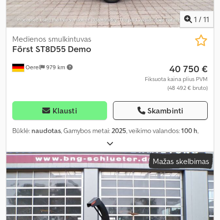
1
/
11
Medienos smulkintuvas
Först ST8D55 Demo
40 750 €
Oerel
979 km
Fiksuota kaina plius PVM
(48 492 € bruto)
Klausti
Skambinti
Būklė:
naudotas
, Gamybos metai:
2025
, veikimo valandos:
100 h
,
Mažas skelbimas