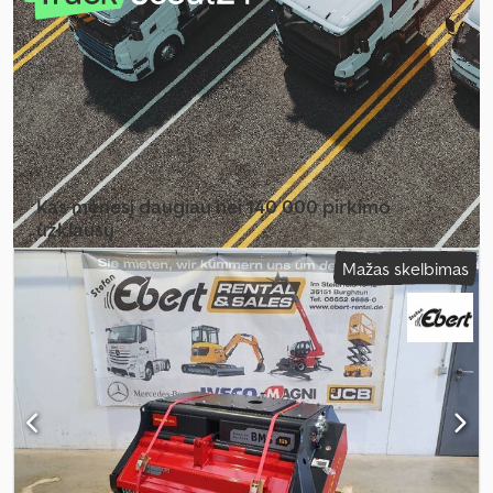
Kas mėnesį daugiau nei 140 000 pirkimo
užklausų
Mažas skelbimas
Pasirinkite prekybininko paketą