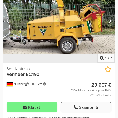
1
/
7
Smulkintuvas
Vermeer
BC190
23 967 €
Nürnberg
1 075 km
EXW Fiksuota kaina plius PVM
(28 521 € bruto)
Klausti
Skambinti
Būklė:
naujas
, Funkcionalumas:
visiškai funkcionalus
,