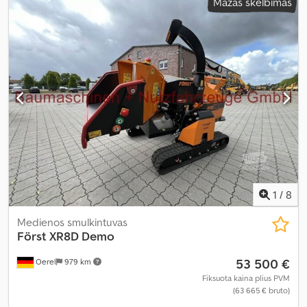
Mažas skelbimas
1
/
8
Medienos smulkintuvas
Först XR8D Demo
53 500 €
Oerel
979 km
Fiksuota kaina plius PVM
(63 665 € bruto)