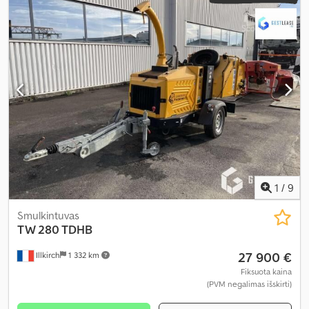
1
/
9
Smulkintuvas
TW 280 TDHB
27 900 €
Illkirch
1 332 km
Fiksuota kaina
(PVM negalimas išskirti)