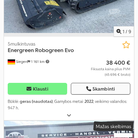
1
/
9
Smulkintuvas
Energreen
Robogreen Evo
38 400 €
Siegen
1 161 km
Fiksuota kaina plius PVM
(45 696 € bruto)
Klausti
Skambinti
Būklė:
geras (naudotas)
, Gamybos metai:
2022
, veikimo valandos:
947 h
,
Mažas skelbimas