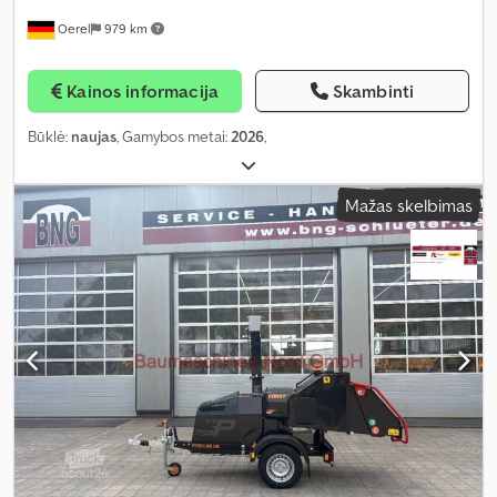
Oerel
979 km
Kainos informacija
Skambinti
Būklė:
naujas
, Gamybos metai:
2026
,
Mažas skelbimas