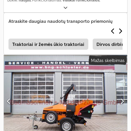
Atraskite daugiau naudotų transporto priemonių
a
Traktoriai ir žemės ūkio traktoriai
Dirvos dirbimo 
Mažas skelbimas