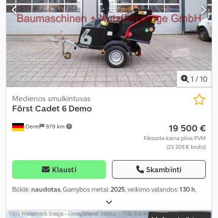
1
/
10
Medienos smulkintuvas
Först Cadet 6 Demo
19 500 €
Oerel
979 km
Fiksuota kaina plius PVM
(23 205 € bruto)
Klausti
Skambinti
Būklė:
naudotas
, Gamybos metai:
2025
, veikimo valandos:
130 h
,