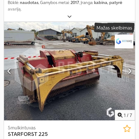
Būklė:
naudotas
, Gamybos metai:
2017
, Įranga:
kabina, patyrė
avariją
,
Mažas skelbimas
1
/
7
Smulkintuvas
STARFORST 225