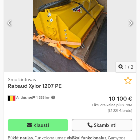
1
/
2
Smulkintuvas
Rabaud
Xylor 1207 PE
10 100 €
Anthisnes
1 335 km
Fiksuota kaina plius PVM
(12 221 € bruto)
Klausti
Skambinti
Būklė:
naujas
, Funkcionalumas:
visiškai funkcionalus
, Gamybos