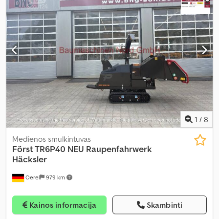
1
/
8
Medienos smulkintuvas
Först TR6P40 NEU Raupenfahrwerk
Häcksler
Oerel
979 km
Kainos informacija
Skambinti