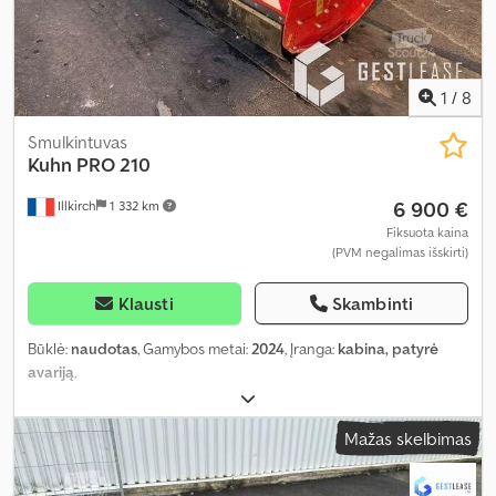
1
/
8
Smulkintuvas
Kuhn
PRO 210
6 900 €
Illkirch
1 332 km
Fiksuota kaina
(PVM negalimas išskirti)
Klausti
Skambinti
Būklė:
naudotas
, Gamybos metai:
2024
, Įranga:
kabina, patyrė
avariją
,
Mažas skelbimas