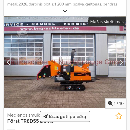
metai:
2026
, darbinis plotis:
1 200 mm
, spalva:
geltonas
, bendras
svoris:
470 kg
, mobilumas:
mobilus
,
Mažas skelbimas
1
/
10
Medienos smulkintuvas
Išsaugoti paiešką
Först TR8D55 Demo