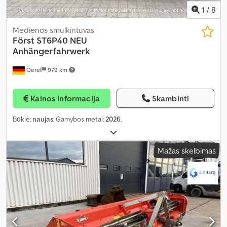
1
/
8
Medienos smulkintuvas
Först ST6P40 NEU
Anhängerfahrwerk
Oerel
979 km
Kainos informacija
Skambinti
Būklė:
naujas
, Gamybos metai:
2026
,
Mažas skelbimas