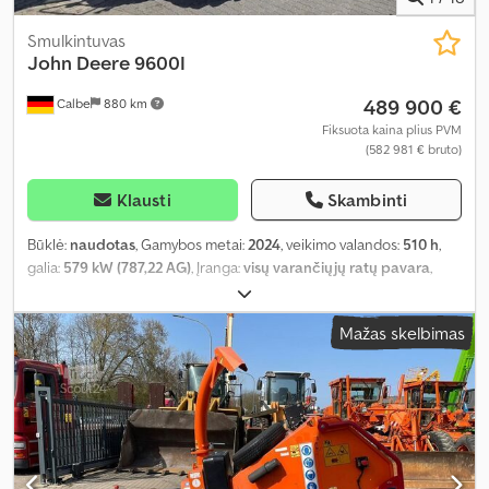
Smulkintuvas
John Deere
9600I
489 900 €
Calbe
880 km
Fiksuota kaina plius PVM
(582 981 € bruto)
Klausti
Skambinti
Būklė:
naudotas
, Gamybos metai:
2024
, veikimo valandos:
510 h
,
galia:
579 kW (787,22 AG)
, Įranga:
visų varančiųjų ratų pavara
,
Mažas skelbimas