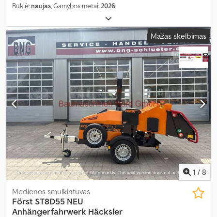
Būklė:
naujas
, Gamybos metai:
2026
,
Mažas skelbimas
1
/
8
Medienos smulkintuvas
Först ST8D55 NEU
Anhängerfahrwerk Häcksler