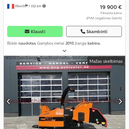
19 900 €
Illkirch
1 332 km
Fiksuota kaina
(PVM negalimas išskirti)
Klausti
Skambinti
Būklė:
naudotas
, Gamybos metai:
2010
, Įranga:
kabina
,
Mažas skelbimas