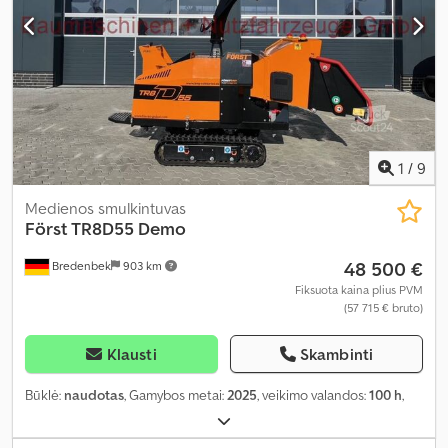
1
/
9
Medienos smulkintuvas
Först TR8D55 Demo
48 500 €
Bredenbek
903 km
Fiksuota kaina plius PVM
(57 715 € bruto)
Klausti
Skambinti
Būklė:
naudotas
, Gamybos metai:
2025
, veikimo valandos:
100 h
,