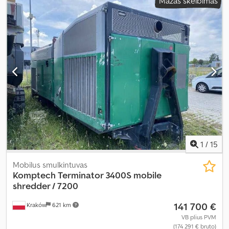
Mažas skelbimas
1
/
15
Mobilus smulkintuvas
Komptech
Terminator 3400S mobile
shredder / 7200
141 700 €
Kraków
621 km
VB plius PVM
(174 291 € bruto)