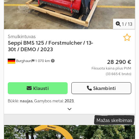
1
/
13
Smulkintuvas
Seppi
BMS 125 / Forstmulcher / 13-
30t / DEMO / 2023
28 290 €
Burghaun
1 070 km
Fiksuota kaina plius PVM
(33 665 € bruto)
Klausti
Skambinti
Būklė:
naujas
, Gamybos metai:
2023
,
Mažas skelbimas