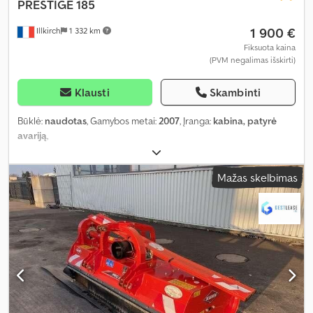
PRESTIGE 185
1 900 €
Illkirch
1 332 km
Fiksuota kaina
(PVM negalimas išskirti)
Klausti
Skambinti
Būklė:
naudotas
, Gamybos metai:
2007
, Įranga:
kabina, patyrė
avariją
,
Mažas skelbimas