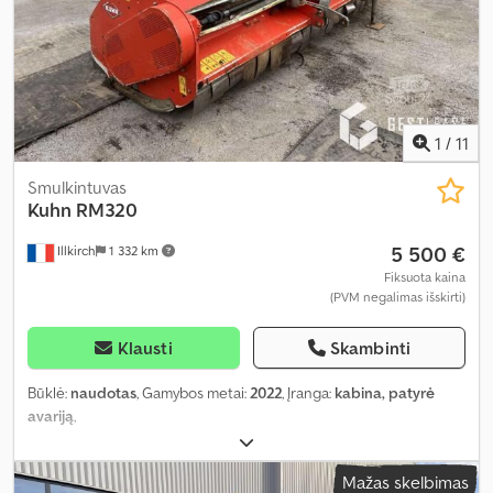
1
/
11
Smulkintuvas
Kuhn
RM320
5 500 €
Illkirch
1 332 km
Fiksuota kaina
(PVM negalimas išskirti)
Klausti
Skambinti
Būklė:
naudotas
, Gamybos metai:
2022
, Įranga:
kabina, patyrė
avariją
,
Mažas skelbimas