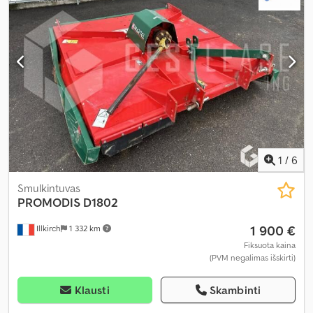
1
/
6
Smulkintuvas
PROMODIS D1802
1 900 €
Illkirch
1 332 km
Fiksuota kaina
(PVM negalimas išskirti)
Klausti
Skambinti