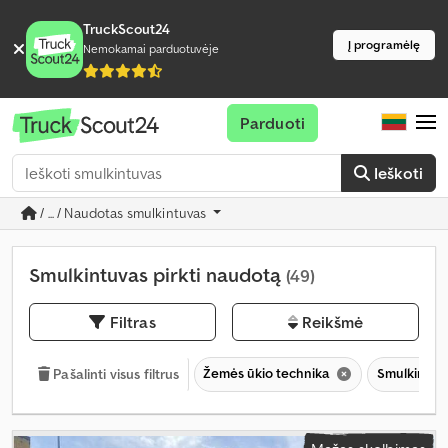
TruckScout24
Į programėlę
Nemokamai parduotuvėje
Parduoti
Ieškoti
/ ... / Naudotas smulkintuvas
Smulkintuvas pirkti naudotą
(49)
Filtras
Reikšmė
Žemės ūkio technika
Smulkintuv
Pašalinti visus filtrus