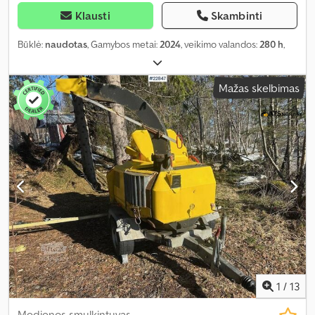
Klausti
Skambinti
Būklė:
naudotas
, Gamybos metai:
2024
, veikimo valandos:
280 h
,
Mažas skelbimas
1
/
13
Medienos smulkintuvas