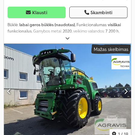
Klausti
Skambinti
Būklė:
labai geros būklės (naudotas)
, Funkcionalumas:
visiškai
funkcionalus
, Gamybos metai:
2020
, veikimo valandos:
7 200 h
,
spalva:
žalia
,
Mažas skelbimas
1
/
18