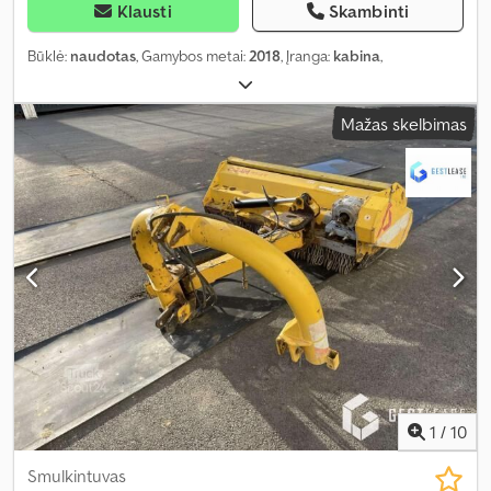
Klausti
Skambinti
Būklė:
naudotas
, Gamybos metai:
2018
, Įranga:
kabina
,
Mažas skelbimas
1
/
10
Smulkintuvas