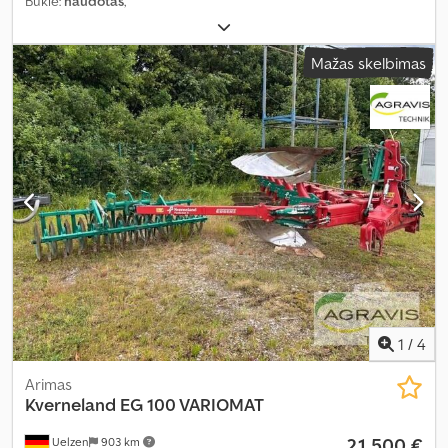
Būklė:
naudotas
,
Mažas skelbimas
1
/
4
Arimas
Kverneland
EG 100 VARIOMAT
21 500 €
Uelzen
903 km