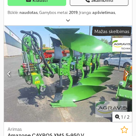
Klausti
Skambinti
Būklė:
naudotas
, Gamybos metai:
2019
, Įranga:
apšvietimas
,
Mažas skelbimas
1
/
2
Arimas
Amazone
CAYROS XMS 5-950 V