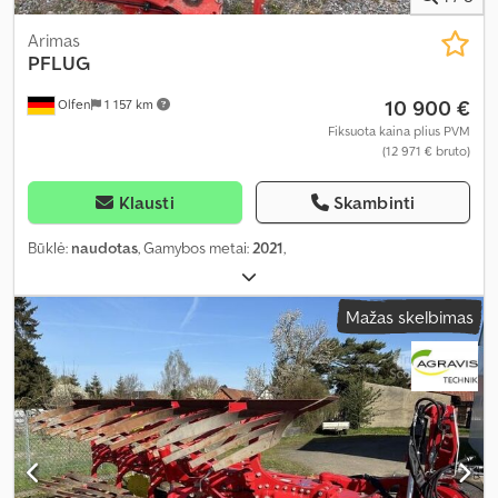
Arimas
PFLUG
10 900 €
Olfen
1 157 km
Fiksuota kaina plius PVM
(12 971 € bruto)
Klausti
Skambinti
Būklė:
naudotas
, Gamybos metai:
2021
,
Mažas skelbimas