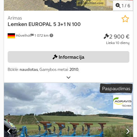
1
/
6
Arimas
Lemken
EUROPAL 5 3+1 N 100
2 900 €
Hövelhof
1 072 km
Lieka 10 dienų
Informacija
Būklė:
naudotas
, Gamybos metai:
2010
,
Paspaudimas