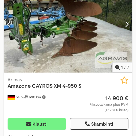
1
/
7
Arimas
Amazone
CAYROS XM 4-950 S
14 900 €
Selow
690 km
Fiksuota kaina plius PVM
(17 731 € bruto)
Klausti
Skambinti