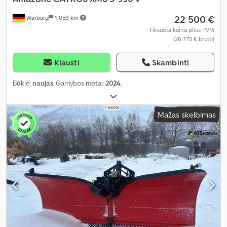
22 500 €
Warburg
1 059 km
Fiksuota kaina plius PVM
(26 775 € bruto)
Klausti
Skambinti
Būklė:
naujas
, Gamybos metai:
2024
,
Mažas skelbimas