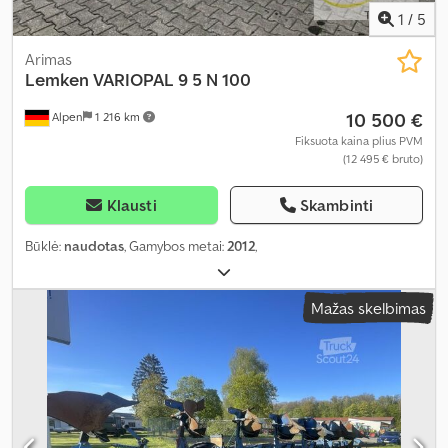
1
/
5
Arimas
Lemken
VARIOPAL 9 5 N 100
10 500 €
Alpen
1 216 km
Fiksuota kaina plius PVM
(12 495 € bruto)
Klausti
Skambinti
Būklė:
naudotas
, Gamybos metai:
2012
,
Mažas skelbimas