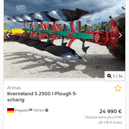
1
/
14
Arimas
Kverneland
S 2500 I-Plough 5-
scharig
24 990 €
Pragsdorf
703 km
Fiksuota kaina plius PVM
(29 738 € bruto)