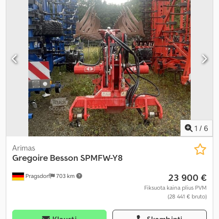
1
/
6
Arimas
Gregoire Besson
SPMFW-Y8
23 900 €
Pragsdorf
703 km
Fiksuota kaina plius PVM
(28 441 € bruto)