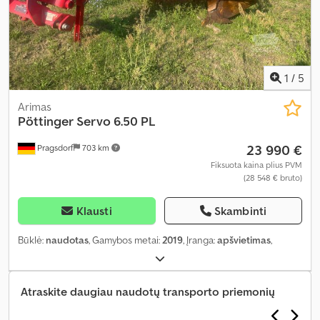
1
/
5
Arimas
Pöttinger
Servo 6.50 PL
23 990 €
Pragsdorf
703 km
Fiksuota kaina plius PVM
(28 548 € bruto)
Klausti
Skambinti
Būklė:
naudotas
, Gamybos metai:
2019
, Įranga:
apšvietimas
,
Atraskite daugiau naudotų transporto priemonių