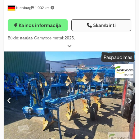
Nienburg
1 002 km
Kainos informacija
Skambinti
Būklė:
naujas
, Gamybos metai:
2025
,
Paspaudimas