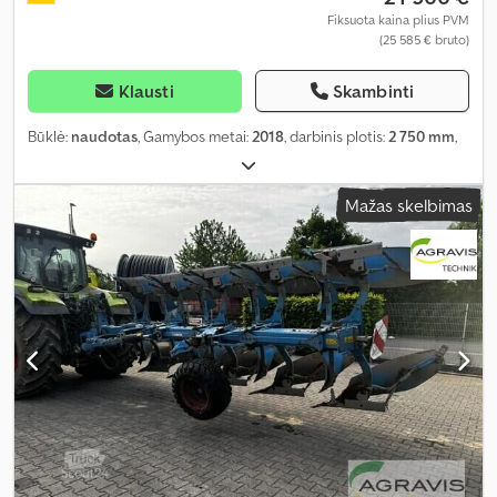
Fiksuota kaina plius PVM
(25 585 € bruto)
Klausti
Skambinti
Būklė:
naudotas
, Gamybos metai:
2018
, darbinis plotis:
2 750 mm
,
Mažas skelbimas