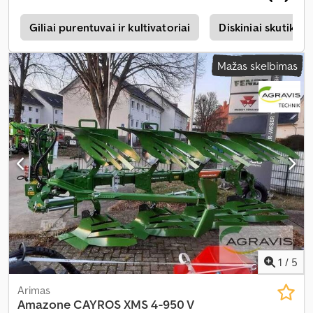
s
Giliai purentuvai ir kultivatoriai
Diskiniai skutikliai
Mažas skelbimas
1
/
5
Arimas
Amazone
CAYROS XMS 4-950 V