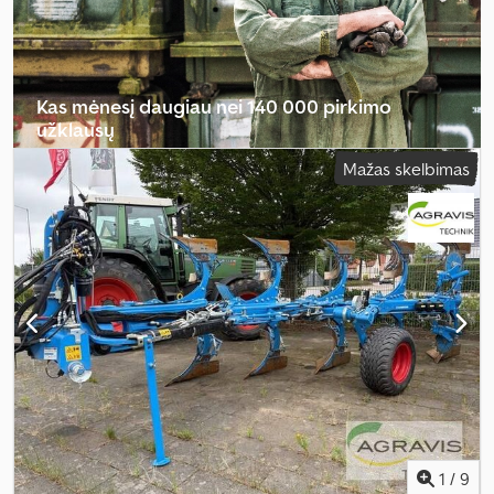
Kas mėnesį daugiau nei 140 000 pirkimo
užklausų
Mažas skelbimas
Pasirinkite prekybininko paketą
1
/
9