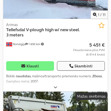
1
/
11
Arimas
Tellefsdal
V-plough high w/ new steel.
3 meters
5 451 €
Norvegija
1 650 km
Fiksuota kaina plius PVM
(6 814 € bruto)
Klausti
Skambinti
Būklė:
naudotas
, mašinos/transporto priemonės numeris:
20xxxx
,
Gamybos metai:
2007
,
Mažas skelbimas