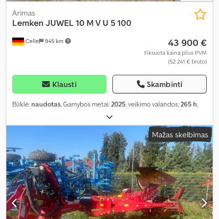
Arimas
Lemken
JUWEL 10 M V U 5 100
43 900 €
Celle
945 km
Fiksuota kaina plius PVM
(52 241 € bruto)
Klausti
Skambinti
Būklė:
naudotas
, Gamybos metai:
2025
, veikimo valandos:
265 h
,
Mažas skelbimas