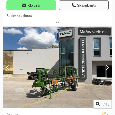
Klausti
Skambinti
Būklė:
naudotas
,
Mažas skelbimas
1
/
13
Arimas