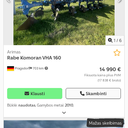
1
/
6
Arimas
Rabe
Komoran VHA 160
14 990 €
Pragsdorf
703 km
Fiksuota kaina plius PVM
(17 838 € bruto)
Klausti
Skambinti
Būklė:
naudotas
, Gamybos metai:
2010
,
Mažas skelbimas