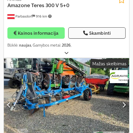
Amazone
Teres 300 V 5+0
Parbasdorf
916 km
Kainos informacija
Skambinti
Būklė:
naujas
, Gamybos metai:
2026
,
Mažas skelbimas