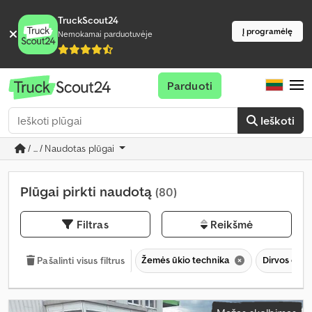
TruckScout24
Į programėlę
Nemokamai parduotuvėje
Parduoti
Ieškoti
/ ... / Naudotas plūgai
Plūgai pirkti naudotą
(80)
Filtras
Reikšmė
Žemės ūkio technika
Dirvos dirb
Pašalinti visus filtrus