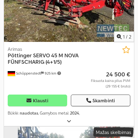
1
/
2
Arimas
Pöttinger
SERVO 45 M NOVA
FÜNFSCHARIG (4+1/5)
24 500 €
Schöppenstedt
925 km
Fiksuota kaina plius PVM
(29 155 € bruto)
Klausti
Skambinti
Būklė:
naudotas
, Gamybos metai:
2024
,
Mažas skelbimas