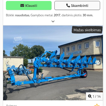
Klausti
Skambinti
Būklė:
naudotas
, Gamybos metai:
2017
, darbinis plotis:
30 mm
,
Mažas skelbimas
1
/
14
Arimas