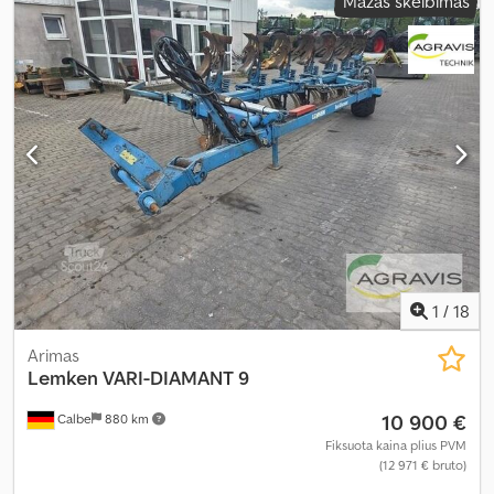
Mažas skelbimas
1
/
18
Arimas
Lemken
VARI-DIAMANT 9
10 900 €
Calbe
880 km
Fiksuota kaina plius PVM
(12 971 € bruto)