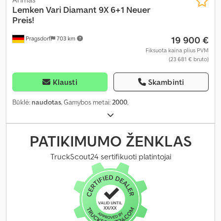
Lemken
Vari Diamant 9X 6+1 Neuer
Preis!
19 900 €
Pragsdorf
703 km
Fiksuota kaina plius PVM
(23 681 € bruto)
Klausti
Skambinti
Būklė:
naudotas
, Gamybos metai:
2000
,
PATIKIMUMO ŽENKLAS
TruckScout24 sertifikuoti platintojai