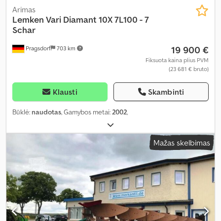
Arimas
Lemken
Vari Diamant 10X 7L100 - 7
Schar
19 900 €
Pragsdorf
703 km
Fiksuota kaina plius PVM
(23 681 € bruto)
Klausti
Skambinti
Būklė:
naudotas
, Gamybos metai:
2002
,
Mažas skelbimas