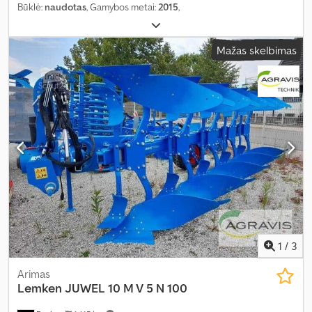
Būklė:
naudotas
, Gamybos metai:
2015
,
Mažas skelbimas
1
/
3
Arimas
Lemken
JUWEL 10 M V 5 N 100