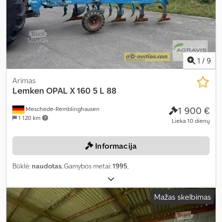
1
/
9
Arimas
Lemken
OPAL X 160 5 L 88
1 900 €
Meschede-Remblinghausen
1 120 km
Lieka 10 dienų
Informacija
Būklė:
naudotas
, Gamybos metai:
1995
,
Mažas skelbimas