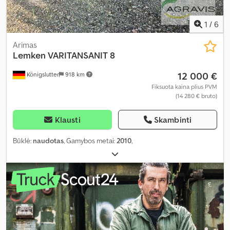
1
/
6
Arimas
Lemken
VARITANSANIT 8
12 000 €
Königslutter
918 km
Fiksuota kaina plius PVM
(14 280 € bruto)
Klausti
Skambinti
Būklė:
naudotas
, Gamybos metai:
2010
,