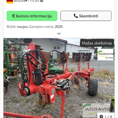
Beckum
1 115 km
Kainos informacija
Skambinti
Būklė:
naujas
, Gamybos metai:
2025
,
Mažas skelbimas
1
/
8