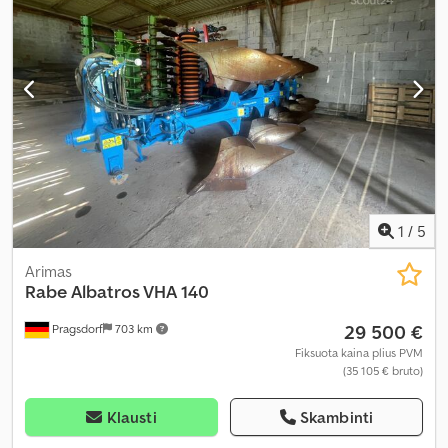
1
/
5
Arimas
Rabe
Albatros VHA 140
29 500 €
Pragsdorf
703 km
Fiksuota kaina plius PVM
(35 105 € bruto)
Klausti
Skambinti