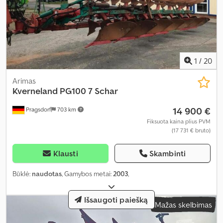
1
/
20
Arimas
Kverneland
PG100 7 Schar
14 900 €
Pragsdorf
703 km
Fiksuota kaina plius PVM
(17 731 € bruto)
Klausti
Skambinti
Būklė:
naudotas
, Gamybos metai:
2003
,
Išsaugoti paiešką
Mažas skelbimas