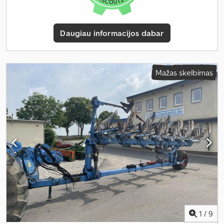
Daugiau informacijos dabar
Mažas skelbimas
1
/
9