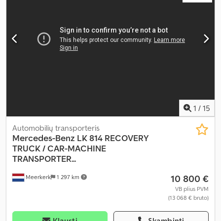
6 000 mm
, krovinių skyriaus plotis:
2 200 mm
, krovos erdvės
aukštis:
950 mm
, Gamybos metai:
2018
, Įranga:
ABS, AdBlue,
centrinis užraktas, elektriškai reguliuojamas veidrodis, kruizo
kontrolė, oro kondicionavimas, priešrūkiniai žibintai, suodžių
filtras, trauki kontrolė, vairo stiprintuvas
,
1
/
15
Automobilių transporteris
Mercedes-Benz
LK 814 RECOVERY
TRUCK / CAR-MACHINE
TRANSPORTER...
10 800 €
Meerkerk
1 297 km
VB plius PVM
(13 068 € bruto)
Klausti
Skambinti