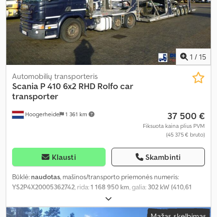
1
/
15
Automobilių transporteris
Scania
P 410 6x2 RHD Rolfo car
transporter
37 500 €
Hoogerheide
1 361 km
Fiksuota kaina plius PVM
(45 375 € bruto)
Klausti
Skambinti
Būklė:
naudotas
, mašinos/transporto priemonės numeris:
YS2P4X20005362742
, rida:
1 168 950 km
, galia:
302 kW (410,61
AG)
, pirmoji registracija:
12/2014
, kuro tipas:
dyzelinas
, padangos
dydis:
385/55 R22.5
, ašių konfigūracija:
6x2
, kuras:
dyzelinas
, kuro
Mažas skelbimas