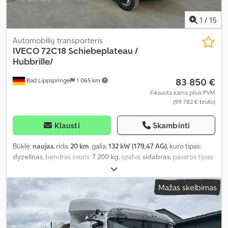
1
/
15
Automobilių transporteris
IVECO
72C18 Schiebeplateau /
Hubbrille/
83 850 €
Bad Lippspringe
1 065 km
Fiksuota kaina plius PVM
(99 782 € bruto)
Klausti
Skambinti
Būklė:
naujas
, rida:
20 km
, galia:
132 kW (179,47 AG)
, kuro tipas:
dyzelinas
, bendras svoris:
7 200 kg
, spalva:
sidabras
, pavaros tipas:
mechaninis
, emisijos klasė:
Euro 6
, sėdimų vietų skaičius:
3
,
krovimo vietos ilgis:
6 100 mm
, krovinių skyriaus plotis:
2 300 mm
,
Mažas skelbimas
Įranga:
ABS, autonominis šildytuvas, centrinis užraktas,
elektroninė stabilumo programa (ESP), oro kondicionavimas,
suodžių filtras
,