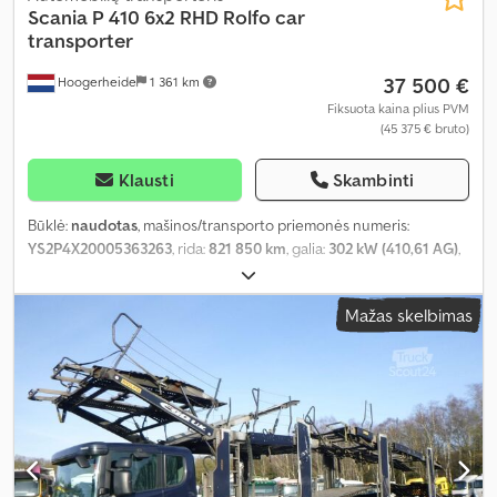
Scania
P 410 6x2 RHD Rolfo car
transporter
37 500 €
Hoogerheide
1 361 km
Fiksuota kaina plius PVM
(45 375 € bruto)
Klausti
Skambinti
Būklė:
naudotas
, mašinos/transporto priemonės numeris:
YS2P4X20005363263
, rida:
821 850 km
, galia:
302 kW (410,61 AG)
,
pirmoji registracija:
12/2014
, kuro tipas:
dyzelinas
, ašių
konfigūracija:
6x2
, kuras:
dyzelinas
, kuro bako talpa:
300 l
, spalva:
Mažas skelbimas
kitas
, vairuotojo kabina:
kitas
, pavaros tipas:
pusiau automatinis
,
emisijos klasė:
Euro 6
, pakaba:
plienas-oras
, bendras ilgis:
20 000
mm
, bendras plotis:
2 500 mm
, bendras aukštis:
4 100 mm
,
Gamybos metai:
2014
, Įranga:
diferencialo užraktas
,