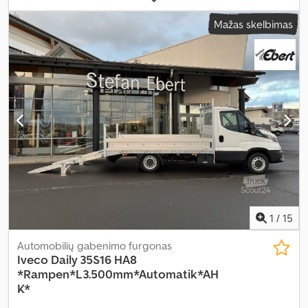
emisijos klasė:
Euro 6
, Gamybos metai:
2023
, Įranga:
ABS
,
Mažas skelbimas
1
/
15
Automobilių gabenimo furgonas
Iveco
Daily 35S16 HA8
*Rampen*L3.500mm*Automatik*AH
K*