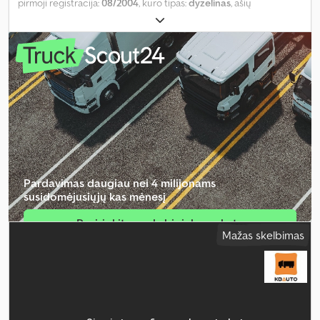
pirmoji registracija:
08/2004
, kuro tipas:
dyzelinas
, ašių
konfigūracija:
6x2
, ratų bazė:
4 900 mm
, kuras:
dyzelinas
, stabdžiai:
retarderis
, vairuotojo kabina:
miegamoji kabina
, pavaros tipas:
mechaninis
, emisijos klasė:
Euro 3
, pakaba:
plienas-oras
, bendras
ilgis:
10 200 mm
, bendras plotis:
2 600 mm
, Gamybos metai:
2004
,
Įranga:
diferencialo užraktas, elektrinis langų reguliavimas,
elektriškai reguliuojamas veidrodis, kruizo kontrolė, oro
kondicionavimas, retarderis, sėdynės šildytuvas
,
Pardavimas daugiau nei 4 milijonams
susidomėjusiųjų kas mėnesį
Pasirinkite prekybininko paketą
Mažas skelbimas
Sukurti atskirą skelbimą