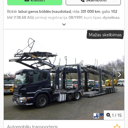
Būklė:
labai geros būklės (naudotas)
, rida:
331 000 km
, galia:
102
kW (138,68 AG)
, pirmoji registracija:
08/1991
, kuro tipas:
dyzelinas
,
padangos dydis:
235/75R17,5
, ašių konfigūracija:
4x2
, ratų bazė:
4 250 mm
, kuras:
dyzelinas
, spalva:
mėlyna
, vairuotojo kabina:
Mažas skelbimas
dieninė kabina
, pavaros tipas:
mechaninis
, pavarų skaičius:
5
,
emisijos klasė:
euro2
, pakaba:
plienas
, leistina ašies apkrova (ašis 1):
3 100 kg
, Gamybos metai:
1991
,
1
/
15
Automobilių transporteris