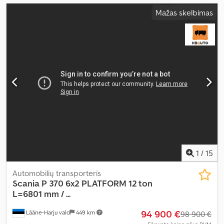
Mažas skelbimas
1
/
15
Automobilių transporteris
Scania
P 370 6x2 PLATFORM 12 ton
L=6801 mm / ...
94 900 €
Lääne-Harju vald
449 km
98 900 €