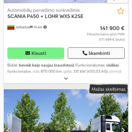
Automobilių pervežimo sunkvežimis
SCANIA
P450 + LOHR WXS K2SE
141 900 €
Jurbarkas
74 km
Fiksuota kaina plius PVM
(171 699 € bruto)
Klausti
Skambinti
Būklė:
beveik kaip naujas (naudotas)
, Funkcionalumas:
visiškai
funkcionalus
, rida:
870 000 km
, galia:
331 kW (450,03 AG)
, pirmoji
registracija:
11/2019
, kuro tipas:
dyzelinas
, ašių konfigūracija:
4x2
,
kuras:
dyzelinas
, spalva:
mėlyna
, vairuotojo kabina:
miegamoji
Mažas skelbimas
kabina
, pavaros tipas:
automatinis
, emisijos klasė:
Euro 6
, sėdimų
vietų skaičius:
2
, Įranga:
ABS, AdBlue, EBS (Elektroninė stabdžių
sistema), Tachografas, autonominis šildytuvas, borto
kompiuteris, elektrinis langų reguliavimas, kruizo kontrolė,
priešrūkiniai žibintai, retarderis, trauki kontrolė
,