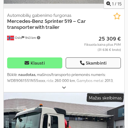
1
/
15
Automobilių gabenimo furgonas
Mercedes-Benz
Sprinter 519 – Car
transporter with trailer
25 309 €
Oslo
943 km
Fiksuota kaina plius PVM
(31 636 € bruto)
Klausti
Skambinti
Būklė:
naudotas
, mašinos/transporto priemonės numeris:
WDB9061551N55xxxx
, rida:
260 000 km
, Gamybos metai:
2013
,
Mažas skelbimas