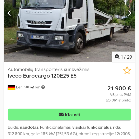
1
/
29
Automobilių transporteris sunkvežimis
Iveco
Eurocargo 120E25 E5
21 900 €
Berlin
741 km
VB plius PVM
(26 061 € bruto)
Klausti
Būklė:
naudotas
, Funkcionalumas:
visiškai funkcionalus
, rida:
312 800 km
, galia:
185 kW (251,53 AG)
, pirmoji registracija:
12/2008
,