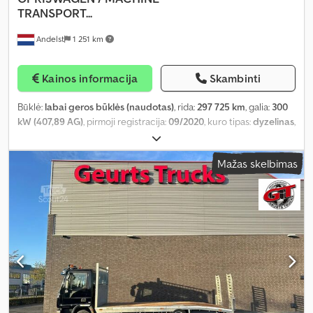
TRANSPORT...
Andelst
1 251 km
Kainos informacija
Skambinti
Būklė:
labai geros būklės (naudotas)
, rida:
297 725 km
, galia:
300
kW (407,89 AG)
, pirmoji registracija:
09/2020
, kuro tipas:
dyzelinas
,
padangos dydis:
385/55/22.5
, ašių konfigūracija:
6x2
, kuras:
dyzelinas
, kuro bako talpa:
750 l
, stabdžiai:
intarder
, spalva:
balta
,
Mažas skelbimas
vairuotojo kabina:
miegamoji kabina
, pavaros tipas:
automatinis
,
pavarų skaičius:
12
, emisijos klasė:
Euro 6
, pakaba:
plienas-oras
,
leistina ašies apkrova (ašis 1):
9 000 kg
, leistina ašies apkrova (ašis
2):
12 000 kg
, leistina ašies apkrova (ašis 3):
7 400 kg
, krovimo
vietos ilgis:
6 850 mm
, krovinių skyriaus plotis:
2 470 mm
, Gamybos
metai:
2020
, Įranga:
ABS, AdBlue, centrinis užraktas, diferencialo
užraktas, elektrinis langų reguliavimas, elektriškai
reguliuojamas veidrodis, kruizo kontrolė, navigacijos sistema,
oro kondicionavimas, priešrūkiniai žibintai, suodžių filtras
,