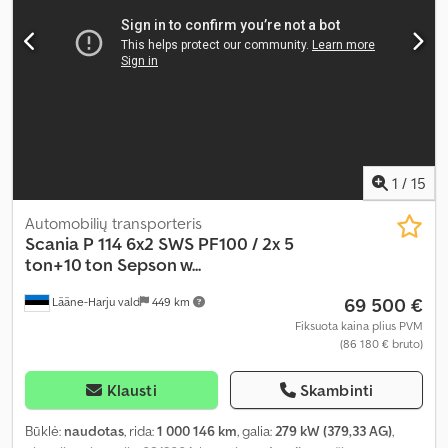
šildytuvas
,
1
/
15
Automobilių transporteris
Scania
P 114 6x2 SWS PF100 / 2x 5
ton+10 ton Sepson w...
69 500 €
Lääne-Harju vald
449 km
Fiksuota kaina plius PVM
(86 180 € bruto)
Klausti
Skambinti
Būklė:
naudotas
, rida:
1 000 146 km
, galia:
279 kW (379,33 AG)
,