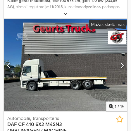
Būklė:
geras (naudotas)
, rida:
100 975 km
, galia:
172 kW (233,85
AG)
, pirmoji registracija:
11/2018
, kuro tipas:
dyzelinas
, padangos
dydis:
205/75R17.5
, ašių konfigūracija:
4x2
, ratų bazė:
3 150 mm
,
kuras:
dyzelinas
, stabdžiai:
variklio stabdymas
, spalva:
sidabras
,
Mažas skelbimas
vairuotojo kabina:
miegamoji kabina
, pavaros tipas:
automatinis
,
emisijos klasė:
Euro 6
, pakaba:
plienas-oras
, bendras ilgis:
5 150
mm
, bendras plotis:
2 250 mm
, leistina ašies apkrova (ašis 1):
3 200
kg
, leistina ašies apkrova (ašis 2):
5 000 kg
, Gamybos metai:
2018
,
Įranga:
ABS, AdBlue, EBS (Elektroninė stabdžių sistema), USB
jungtis, borto kompiuteris, centrinis užraktas, elektrinis langų
reguliavimas, elektriškai reguliuojamas veidrodis, elektroninė
stabilumo programa (ESP), kruizo kontrolė, navigacijos sistema,
oro kondicionavimas, pilna techninės priežiūros istorija,
priekabos jungtis, priešrūkiniai žibintai, spoileris, suodžių filtras,
trauki kontrolė, vairo stiprintuvas
,
1
/
15
Automobilių transporteris
DAF
CF 410 6X2 M4SN3
OPRIJWAGEN / MACHINE