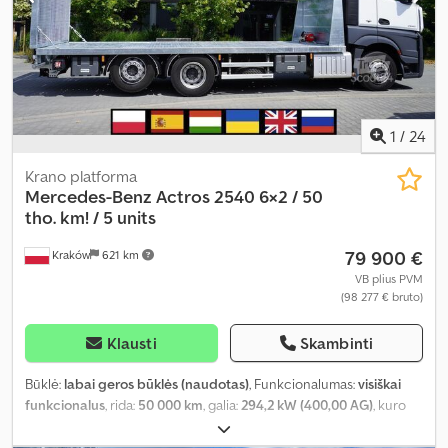
1
/
24
Krano platforma
Mercedes-Benz
Actros 2540 6×2 / 50
tho. km! / 5 units
79 900 €
Kraków
621 km
VB plius PVM
(98 277 € bruto)
Klausti
Skambinti
Būklė:
labai geros būklės (naudotas)
, Funkcionalumas:
visiškai
funkcionalus
, rida:
50 000 km
, galia:
294,2 kW (400,00 AG)
, kuro
tipas:
dyzelinas
, tuščias svoris:
11 200 kg
, didžiausias leistinas
svoris:
14 800 kg
, bendras svoris:
26 000 kg
, ašių konfigūracija:
6x2
,