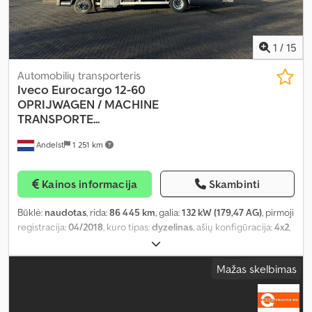
1
/
15
Automobilių transporteris
Iveco
Eurocargo 12-60
OPRIJWAGEN / MACHINE
TRANSPORTE...
Andelst
1 251 km
Kainos informacija
Skambinti
Būklė:
naudotas
, rida:
86 445 km
, galia:
132 kW (179,47 AG)
, pirmoji
registracija:
04/2018
, kuro tipas:
dyzelinas
, ašių konfigūracija:
4x2
,
ratų bazė:
4 190 mm
, kuras:
dyzelinas
, spalva:
juodas
, vairuotojo
kabina:
dieninė kabina
, pavaros tipas:
mechaninis
, pavarų skaičius:
Mažas skelbimas
5
, emisijos klasė:
Euro 6
, pakaba:
plienas-oras
, bendras ilgis:
7 990
mm
, bendras plotis:
2 200 mm
, leistina ašies apkrova (ašis 1):
4 360
kg
, leistina ašies apkrova (ašis 2):
8 240 kg
, krovimo vietos ilgis: