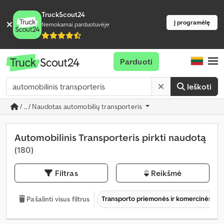
TruckScout24
Į programėlę
Nemokamai parduotuvėje
Parduoti
Ieškoti
/ ... / Naudotas automobilių transporteris
Automobilinis Transporteris pirkti naudotą
(180)
Filtras
Reikšmė
Transporto priemonės ir komercinės tr
Pašalinti visus filtrus