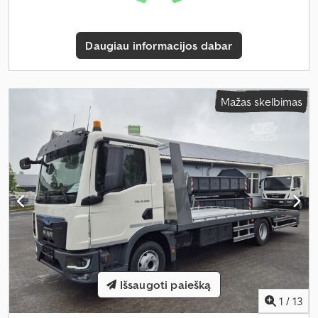
Daugiau informacijos dabar
Mažas skelbimas
Išsaugoti paiešką
1
/
13