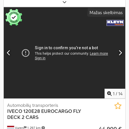
konfigūracija:
6x2
, ratų bazė:
4 750 mm
, kuras:
dyzelinas
, stabdžiai:
retarderis
, pavaros tipas:
automatinis
, emisijos klasė:
Euro 6
,
Mažas skelbimas
pakaba:
oras
, bendras ilgis:
9 850 mm
, bendras plotis:
2 550 mm
,
Gamybos metai:
2019
, Įranga:
autonominis šildytuvas, borto
kompiuteris, centrinis užraktas, diferencialo užraktas, elektrinis
langų reguliavimas, elektriškai reguliuojamas veidrodis, kruizo
kontrolė, oro kondicionavimas, retarderis, sėdynės šildytuvas
,
1
/
14
Automobilių transporteris
IVECO
120E28 EUROCARGO FLY
DECK 2 CARS
44 900 €
Vuren
1 297 km