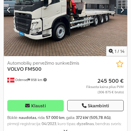
1
/
14
Automobilių pervežimo sunkvežimis
VOLVO
FM500
245 500 €
Odense
858 km
Fiksuota kaina plius PVM
(306 875 € bruto)
Klausti
Skambinti
Būklė:
naudotas
, rida:
57 000 km
, galia:
372 kW (505,78 AG)
,
pirmoji registracija:
04/2023
, kuro tipas:
dyzelinas
, bendras svoris:
34 000 kg
, ašių konfigūracija:
3 ašys
, pavaros tipas:
automatinis
,