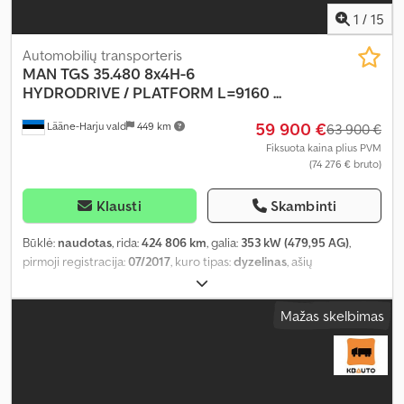
1
/
15
Automobilių transporteris
MAN
TGS 35.480 8x4H-6
HYDRODRIVE / PLATFORM L=9160 ...
59 900 €
Lääne-Harju vald
449 km
63 900 €
Fiksuota kaina plius PVM
(74 276 € bruto)
Klausti
Skambinti
Būklė:
naudotas
, rida:
424 806 km
, galia:
353 kW (479,95 AG)
,
pirmoji registracija:
07/2017
, kuro tipas:
dyzelinas
, ašių
konfigūracija:
8x4
, ratų bazė:
4 100 mm
, kuras:
dyzelinas
,
vairuotojo kabina:
miegamoji kabina
, pavaros tipas:
mechaninis
,
Mažas skelbimas
emisijos klasė:
Euro 6
, pakaba:
kitas
, bendras ilgis:
11 890 mm
,
bendras plotis:
2 540 mm
, Gamybos metai:
2017
, Įranga:
autonominis šildytuvas, borto kompiuteris, diferencialo
užraktas, elektrinis langų reguliavimas, elektriškai
reguliuojamas veidrodis, oro kondicionavimas, sėdynės