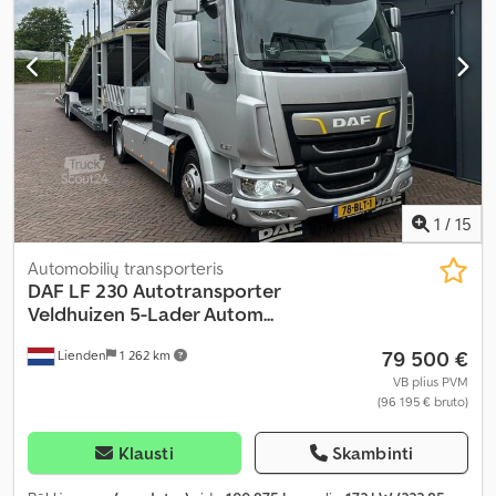
1
/
15
Automobilių transporteris
DAF
LF 230 Autotransporter
Veldhuizen 5-Lader Autom...
79 500 €
Lienden
1 262 km
VB plius PVM
(96 195 € bruto)
Klausti
Skambinti