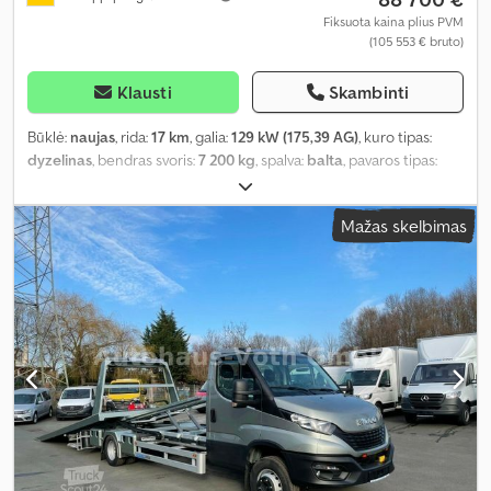
Fiksuota kaina plius PVM
(105 553 € bruto)
Klausti
Skambinti
Būklė:
naujas
, rida:
17 km
, galia:
129 kW (175,39 AG)
, kuro tipas:
dyzelinas
, bendras svoris:
7 200 kg
, spalva:
balta
, pavaros tipas:
mechaninis
, emisijos klasė:
Euro 6
, sėdimų vietų skaičius:
3
,
krovimo vietos ilgis:
6 100 mm
, krovinių skyriaus plotis:
2 180 mm
,
Mažas skelbimas
Įranga:
ABS, autonominis šildytuvas, centrinis užraktas,
elektroninė stabilumo programa (ESP), navigacijos sistema, oro
kondicionavimas, suodžių filtras
,