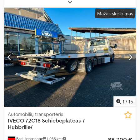
kuro tipas:
dyzelinas
, tuščias svoris:
6 420 kg
, didžiausias leistinas
svoris:
3 530 kg
, bendras svoris:
6 420 kg
, padangos dydis:
265/70
Mažas skelbimas
R19.5 140/138 G
, ašių konfigūracija:
2 ašys
, stabdžiai:
variklio
stabdymas
, spalva:
balta
, vairuotojo kabina:
miegamoji kabina
,
pavaros tipas:
mechaninis
, pavarų skaičius:
8
, emisijos klasė:
Euro
5
, pakaba:
plienas-oras
, krovimo vietos ilgis:
6 500 mm
, krovinių
skyriaus plotis:
2 330 mm
, krovos erdvės aukštis:
1 000 mm
,
Gamybos metai:
2008
, cilindrų skaičius:
6
, darbinė masė:
9 950 kg
,
priekabos svoris su stabdžiais:
3 500 kg
, priekabos svoris be
stabdžių:
750 kg
, Įranga:
ABS, AdBlue, autonominis šildytuvas,
kabelinė gervė, kruizo kontrolė, oro kondicionavimas, oro
pagalvė, priekabos jungtis, suodžių filtras
,
1
/
15
Automobilių transporteris
IVECO
72C18 Schiebeplateau /
Hubbrille/
88 700 €
Bad Lippspringe
1 065 km