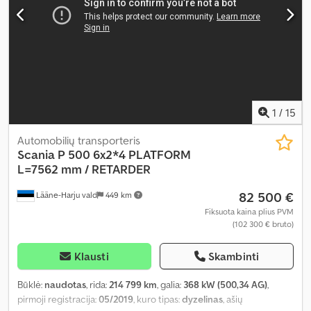
1
/
15
Automobilių transporteris
Scania
P 500 6x2*4 PLATFORM
L=7562 mm / RETARDER
82 500 €
Lääne-Harju vald
449 km
Fiksuota kaina plius PVM
(102 300 € bruto)
Klausti
Skambinti
Būklė:
naudotas
, rida:
214 799 km
, galia:
368 kW (500,34 AG)
,
pirmoji registracija:
05/2019
, kuro tipas:
dyzelinas
, ašių