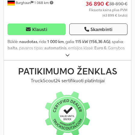
36 890 €
Burghaun
1 068 km
38 890 €
Fiksuota kaina plius PVM
(43 899 € bruto)
Klausti
Skambinti
Būklė:
naudotas
, rida:
1 000 km
, galia:
115 kW (156,36 AG)
, spalva:
balta
, pavaros tipas:
automatinis
, emisijos klasė:
Euro 6
, Gamybos
metai:
2026
, Įranga:
ABS, centrinis užraktas, oro
kondicionavimas, vairo stiprintuvas
,
PATIKIMUMO ŽENKLAS
TruckScout24 sertifikuoti platintojai