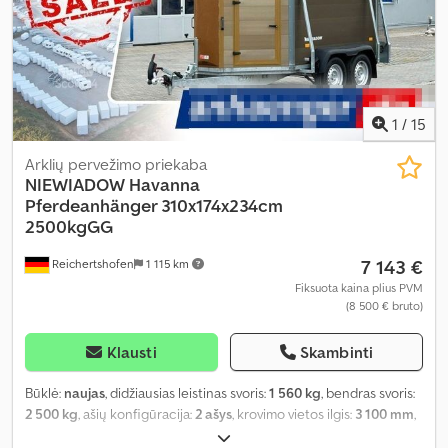
1
/
15
Arklių pervežimo priekaba
NIEWIADOW
Havanna
Pferdeanhänger 310x174x234cm
2500kgGG
7 143 €
Reichertshofen
1 115 km
Fiksuota kaina plius PVM
(8 500 € bruto)
Klausti
Skambinti
Būklė:
naujas
, didžiausias leistinas svoris:
1 560 kg
, bendras svoris:
2 500 kg
, ašių konfigūracija:
2 ašys
, krovimo vietos ilgis:
3 100 mm
,
krovinių skyriaus plotis:
1 740 mm
, krovos erdvės aukštis:
2 340