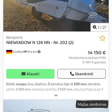
1
/
27
Kemperis
NIEWIADOW
N 126 NN - Nr. 202 (2)
14 150 €
Großsolt
914 km
Fiksuota kaina įskaitant PVM
(11 891 € grynasis)
Klausti
Skambinti
Būklė:
naujas
, lovų skaičius:
3
, bendras ilgis:
4 500 mm
, bendras
plotis:
2 050 mm
, bendras aukštis:
2 550 mm
, ašių konfigūracija:
1
ašis
, bendras svoris:
1 000 kg
, Įranga:
autonominis šildytuvas
,
Mažas skelbimas