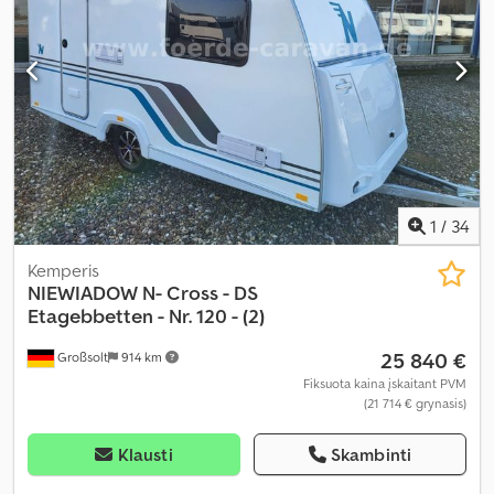
1
/
34
Kemperis
NIEWIADOW
N- Cross - DS
Etagebbetten - Nr. 120 - (2)
25 840 €
Großsolt
914 km
Fiksuota kaina įskaitant PVM
(21 714 € grynasis)
Klausti
Skambinti