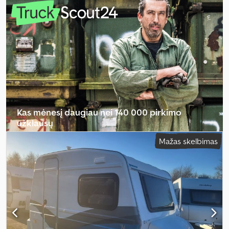
Kas mėnesį daugiau nei 140 000 pirkimo
užklausų
Mažas skelbimas
Pasirinkite prekybininko paketą