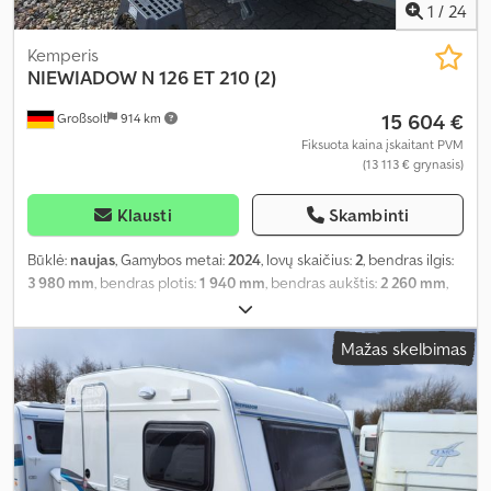
1
/
24
Kemperis
NIEWIADOW
N 126 ET 210 (2)
15 604 €
Großsolt
914 km
Fiksuota kaina įskaitant PVM
(13 113 € grynasis)
Klausti
Skambinti
Būklė:
naujas
, Gamybos metai:
2024
, lovų skaičius:
2
, bendras ilgis:
3 980 mm
, bendras plotis:
1 940 mm
, bendras aukštis:
2 260 mm
,
ašių konfigūracija:
1 ašis
, bendras svoris:
750 kg
, Įranga:
autonominis šildytuvas, vonios kambarys
,
Mažas skelbimas