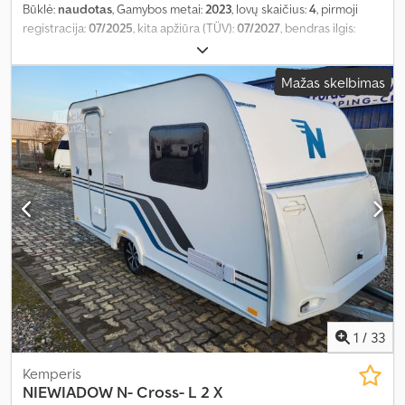
Būklė:
naudotas
, Gamybos metai:
2023
, lovų skaičius:
4
, pirmoji
registracija:
07/2025
, kita apžiūra (TÜV):
07/2027
, bendras ilgis:
5 610 mm
, bendras plotis:
2 230 mm
, bendras aukštis:
2 530 mm
,
ašių konfigūracija:
1 ašis
, bendras svoris:
1 000 kg
, Įranga:
Mažas skelbimas
autonominis šildytuvas, vonios kambarys
,
1
/
33
Kemperis
NIEWIADOW
N- Cross- L 2 X