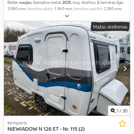
Būklė:
naujas
, Gamybos metai:
2025
, lovų skaičius:
2
, bendras ilgis:
3 980 mm
, bendras plotis:
1 940 mm
, bendras aukštis:
2 260 mm
,
ašių konfigūracija:
1 ašis
, bendras svoris:
900 kg
, Įranga:
autonominis šildytuvas, vonios kambarys
,
Mažas skelbimas
1
/
30
Kemperis
NIEWIADOW
N 126 ET - Nr. 115 (2)