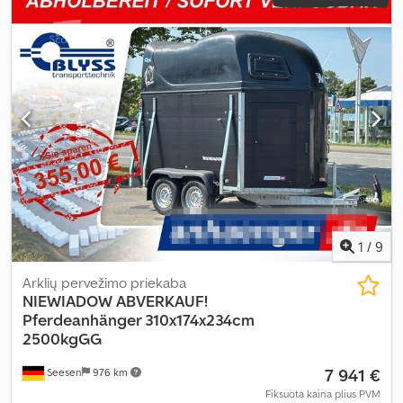
1
/
9
Arklių pervežimo priekaba
NIEWIADOW
ABVERKAUF!
Pferdeanhänger 310x174x234cm
2500kgGG
7 941 €
Seesen
976 km
Fiksuota kaina plius PVM