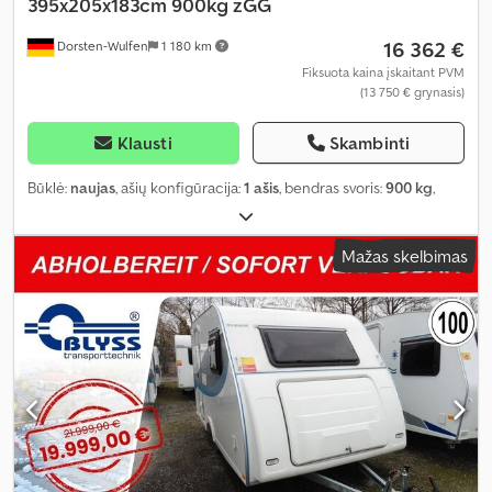
395x205x183cm 900kg zGG
16 362 €
Dorsten-Wulfen
1 180 km
Fiksuota kaina įskaitant PVM
(13 750 € grynasis)
Klausti
Skambinti
Būklė:
naujas
, ašių konfigūracija:
1 ašis
, bendras svoris:
900 kg
,
Mažas skelbimas