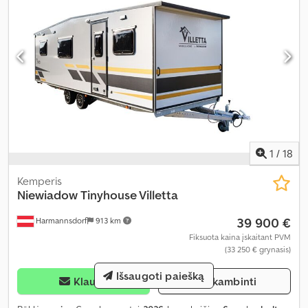
1
/
18
Kemperis
Niewiadow
Tinyhouse Villetta
39 900 €
Harmannsdorf
913 km
Fiksuota kaina įskaitant PVM
(33 250 € grynasis)
Išsaugoti paiešką
Klausti
Skambinti