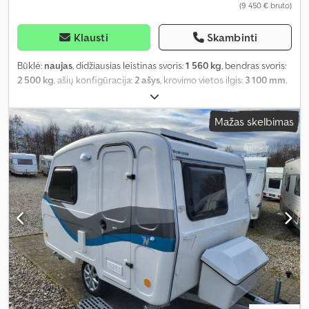
(9 450 € bruto)
Klausti
Skambinti
Būklė:
naujas
, didžiausias leistinas svoris:
1 560 kg
, bendras svoris:
2 500 kg
, ašių konfigūracija:
2 ašys
, krovimo vietos ilgis:
3 100 mm
,
krovinių skyriaus plotis:
1 740 mm
, krovos erdvės aukštis:
2 340
mm
,
Mažas skelbimas