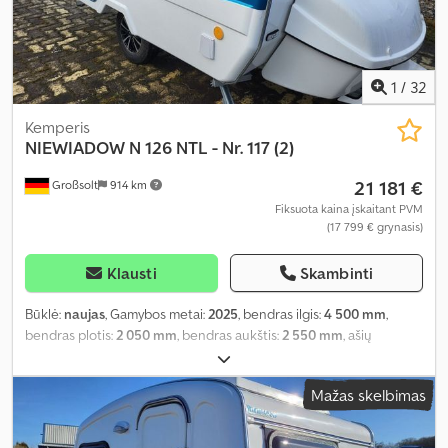
1
/
32
Kemperis
NIEWIADOW
N 126 NTL - Nr. 117 (2)
21 181 €
Großsolt
914 km
Fiksuota kaina įskaitant PVM
(17 799 € grynasis)
Klausti
Skambinti
Būklė:
naujas
, Gamybos metai:
2025
, bendras ilgis:
4 500 mm
,
bendras plotis:
2 050 mm
, bendras aukštis:
2 550 mm
, ašių
konfigūracija:
1 ašis
, bendras svoris:
1 000 kg
, Įranga:
autonominis
šildytuvas, vonios kambarys
,
Mažas skelbimas