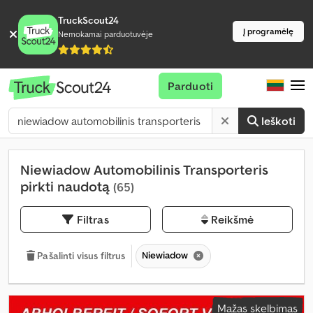
TruckScout24
Į programėlę
Nemokamai parduotuvėje
Parduoti
Ieškoti
Niewiadow Automobilinis Transporteris
pirkti naudotą
(65)
Filtras
Reikšmė
Niewiadow
Pašalinti visus filtrus
Mažas skelbimas