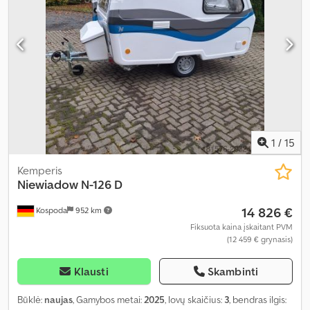
1
/
15
Kemperis
Niewiadow
N-126 D
14 826 €
Kospoda
952 km
Fiksuota kaina įskaitant PVM
(12 459 € grynasis)
Klausti
Skambinti
Būklė:
naujas
, Gamybos metai:
2025
, lovų skaičius:
3
, bendras ilgis: