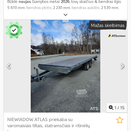
Būklė:
naujas
, Gamybos metai:
2026
, lovų skaičius:
4
, bendras ilgis:
5 610 mm
, bendras plotis:
2 230 mm
, bendras aukštis:
2 530 mm
,
ašių konfigūracija:
1 ašis
, bendras svoris:
1 000 kg
, Įranga:
autonominis šildytuvas, vonios kambarys
,
Mažas skelbimas
1
/
15
NIEWIADOW ATLAS priekaba su
varomaisiais tiltais, statramsčiais ir ritinėlių