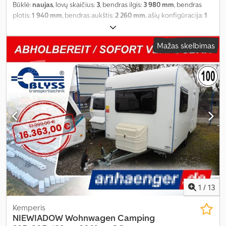
Būklė:
naujas
, lovų skaičius:
3
, bendras ilgis:
3 980 mm
, bendras
plotis:
1 940 mm
, bendras aukštis:
2 260 mm
, ašių konfigūracija:
1
ašis
, bendras svoris:
900 kg
, Įranga:
autonominis šildytuvas
,
Mažas skelbimas
1
/
13
Kemperis
NIEWIADOW
Wohnwagen Camping