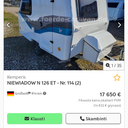
1
/
35
Kemperis
NIEWIADOW
N 126 ET - Nr. 114 (2)
17 650 €
Großsolt
914 km
Fiksuota kaina įskaitant PVM
(14 832 € grynasis)
Klausti
Skambinti