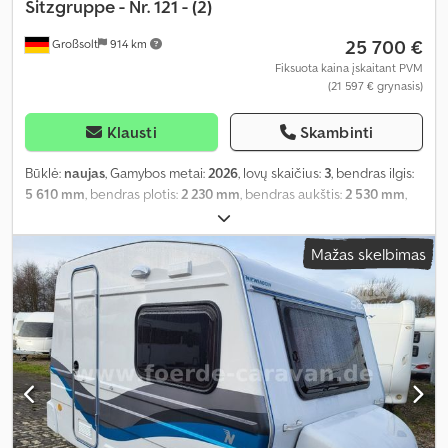
Sitzgruppe - Nr. 121 - (2)
25 700 €
Großsolt
914 km
Fiksuota kaina įskaitant PVM
(21 597 € grynasis)
Klausti
Skambinti
Būklė:
naujas
, Gamybos metai:
2026
, lovų skaičius:
3
, bendras ilgis:
5 610 mm
, bendras plotis:
2 230 mm
, bendras aukštis:
2 530 mm
,
ašių konfigūracija:
1 ašis
, bendras svoris:
1 000 kg
, Įranga:
autonominis šildytuvas, vonios kambarys
,
Mažas skelbimas