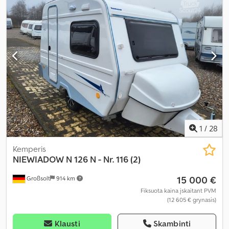
1
/
28
Kemperis
NIEWIADOW
N 126 N - Nr. 116 (2)
15 000 €
Großsolt
914 km
Fiksuota kaina įskaitant PVM
(12 605 € grynasis)
Klausti
Skambinti