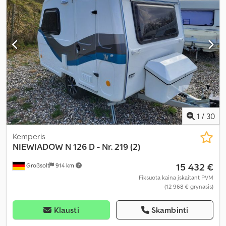
1
/
30
Kemperis
NIEWIADOW
N 126 D - Nr. 219 (2)
15 432 €
Großsolt
914 km
Fiksuota kaina įskaitant PVM
(12 968 € grynasis)
Klausti
Skambinti