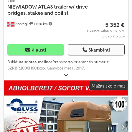
lova
NIEWIADOW
ATLAS trailer w/ drive
bridges, stakes and coil st
5 352 €
Norvegija
1 650 km
Fiksuota kaina plius PVM
(6 690 € bruto)
Klausti
Skambinti
Būklė:
naudotas
, mašinos/transporto priemonės numeris:
SZRBR2000H001xxxx
, Gamybos metai:
2017
,
Mažas skelbimas