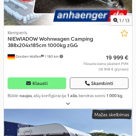
1
/
13
Kemperis
NIEWIADOW
Wohnwagen Camping
388x204x185cm 1000kg zGG
19 999 €
Dorsten-Wulfen
1 180 km
Fiksuota kaina įskaitant PVM
(16 806 € grynasis)
Klausti
Skambinti
Būklė:
naujas
, ašių konfigūracija:
1 ašis
, bendras svoris:
1 000 kg
,
Mažas skelbimas