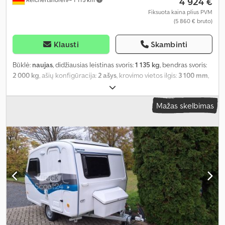
4 924 €
Fiksuota kaina plius PVM
(5 860 € bruto)
Klausti
Skambinti
Būklė:
naujas
, didžiausias leistinas svoris:
1 135 kg
, bendras svoris:
2 000 kg
, ašių konfigūracija:
2 ašys
, krovimo vietos ilgis:
3 100 mm
,
krovinių skyriaus plotis:
1 740 mm
, krovos erdvės aukštis:
2 300
mm
,
Mažas skelbimas