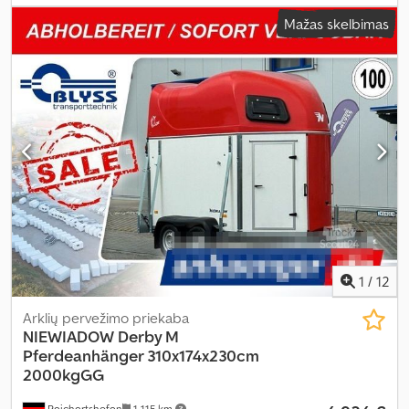
mm
,
Mažas skelbimas
1
/
12
Arklių pervežimo priekaba
NIEWIADOW
Derby M
Pferdeanhänger 310x174x230cm
2000kgGG
Reichertshofen
1 115 km