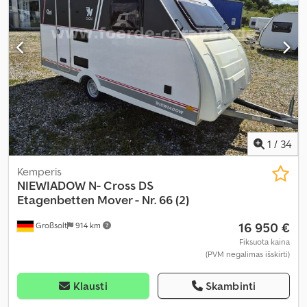
1
/
34
Kemperis
NIEWIADOW
N- Cross DS
Etagenbetten Mover - Nr. 66 (2)
16 950 €
Großsolt
914 km
Fiksuota kaina
(PVM negalimas išskirti)
Klausti
Skambinti