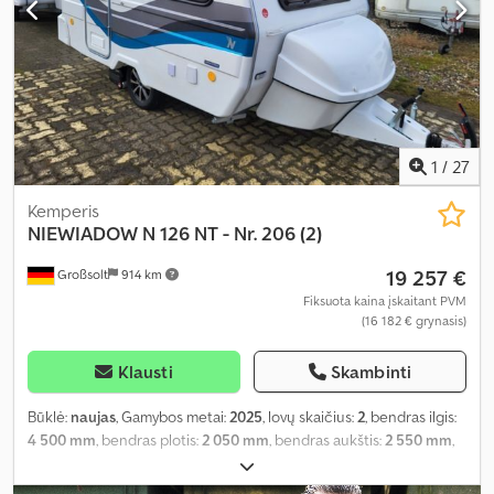
1
/
27
Kemperis
NIEWIADOW
N 126 NT - Nr. 206 (2)
19 257 €
Großsolt
914 km
Fiksuota kaina įskaitant PVM
(16 182 € grynasis)
Klausti
Skambinti
Būklė:
naujas
, Gamybos metai:
2025
, lovų skaičius:
2
, bendras ilgis:
4 500 mm
, bendras plotis:
2 050 mm
, bendras aukštis:
2 550 mm
,
ašių konfigūracija:
1 ašis
, bendras svoris:
850 kg
, Įranga:
autonominis šildytuvas, vonios kambarys
,