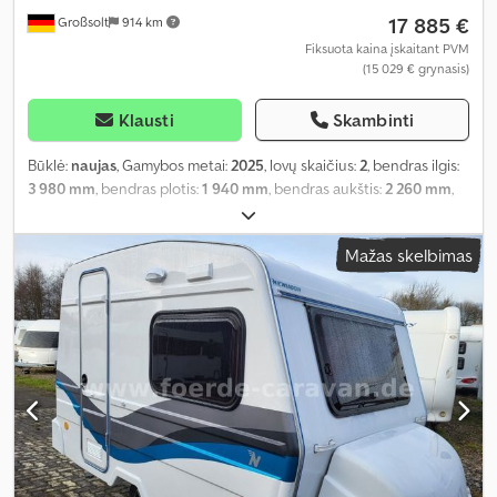
17 885 €
Großsolt
914 km
Fiksuota kaina įskaitant PVM
(15 029 € grynasis)
Klausti
Skambinti
Būklė:
naujas
, Gamybos metai:
2025
, lovų skaičius:
2
, bendras ilgis:
3 980 mm
, bendras plotis:
1 940 mm
, bendras aukštis:
2 260 mm
,
ašių konfigūracija:
1 ašis
, bendras svoris:
900 kg
, Įranga:
autonominis šildytuvas, vonios kambarys
,
Mažas skelbimas