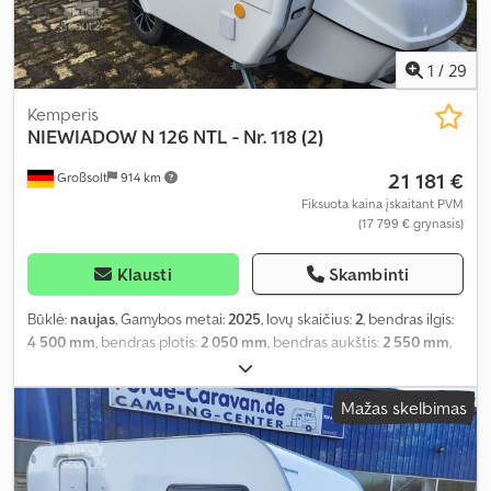
1
/
29
Kemperis
NIEWIADOW
N 126 NTL - Nr. 118 (2)
21 181 €
Großsolt
914 km
Fiksuota kaina įskaitant PVM
(17 799 € grynasis)
Klausti
Skambinti
Būklė:
naujas
, Gamybos metai:
2025
, lovų skaičius:
2
, bendras ilgis:
4 500 mm
, bendras plotis:
2 050 mm
, bendras aukštis:
2 550 mm
,
ašių konfigūracija:
1 ašis
, bendras svoris:
1 000 kg
, Įranga:
autonominis šildytuvas, vonios kambarys
,
Mažas skelbimas