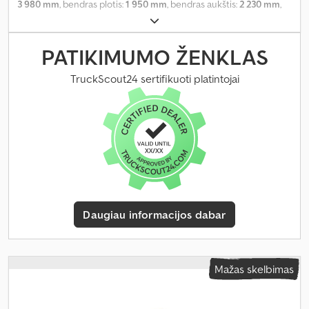
3 980 mm
, bendras plotis:
1 950 mm
, bendras aukštis:
2 230 mm
,
ašių konfigūracija:
1 ašis
, bendras svoris:
750 kg
, Įranga:
virtuvė
transporto priemonėje
,
PATIKIMUMO ŽENKLAS
TruckScout24 sertifikuoti platintojai
Daugiau informacijos dabar
Mažas skelbimas