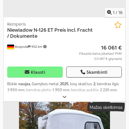
1
/
16
Kemperis
Niewiadow
N-126 ET Preis incl. Fracht
/ Dokumente
16 061 €
Kospoda
952 km
Fiksuota kaina įskaitant PVM
(13 497 € grynasis)
Klausti
Skambinti
Būklė:
naujas
, Gamybos metai:
2025
, lovų skaičius:
2
, bendras ilgis:
3 950 mm
, bendras plotis:
1 950 mm
, bendras aukštis:
2 220 mm
,
ašių konfigūracija:
1 ašis
, bendras svoris:
750 kg
, Įranga:
virtuvė
transporto priemonėje
,
Mažas skelbimas