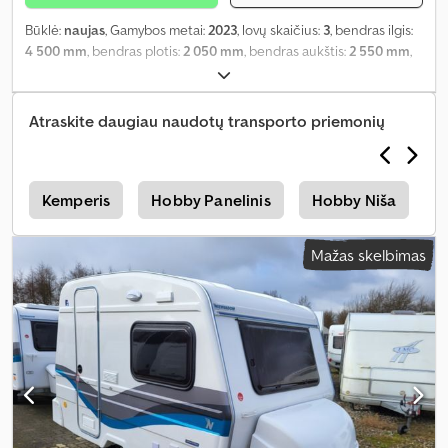
Būklė:
naujas
, Gamybos metai:
2023
, lovų skaičius:
3
, bendras ilgis:
4 500 mm
, bendras plotis:
2 050 mm
, bendras aukštis:
2 550 mm
,
ašių konfigūracija:
1 ašis
, bendras svoris:
850 kg
, Įranga:
autonominis šildytuvas
,
Atraskite daugiau naudotų transporto priemonių
a
Kemperis
Hobby Panelinis
Hobby Niša
H
Mažas skelbimas