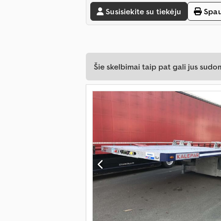
Susisiekite su tiekėju
Spau
Šie skelbimai taip pat gali jus sudom