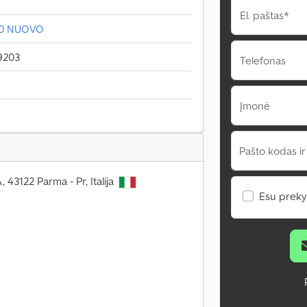
El. paštas*
00 NUOVO
9203
Telefonas
Įmonė
Pašto kodas ir
 43122 Parma - Pr, Italija
Esu preky