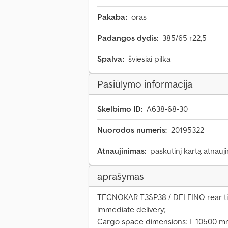
Pakaba:
oras
Padangos dydis:
385/65 r22,5
Spalva:
šviesiai pilka
Pasiūlymo informacija
Skelbimo ID:
A638-68-30
Nuorodos numeris:
20195322
Atnaujinimas:
paskutinį kartą atnauji
aprašymas
TECNOKAR T3SP38 / DELFINO rear tipp
immediate delivery;
Cargo space dimensions: L 10500 