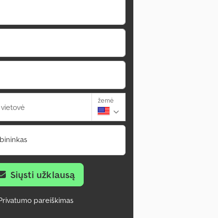
žemė
 vietovė
bininkas
Siųsti užklausą
Privatumo pareiškimas