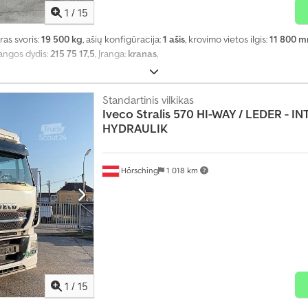
1
/
15
ras svoris:
19 500 kg
, ašių konfigūracija:
1 ašis
, krovimo vietos ilgis:
11 800 
angos dydis:
215 75 17,5
, Įranga:
kranas
,
Standartinis vilkikas
Iveco
Stralis 570 HI-WAY / LEDER - I
HYDRAULIK
Hörsching
1 018 km
1
/
15