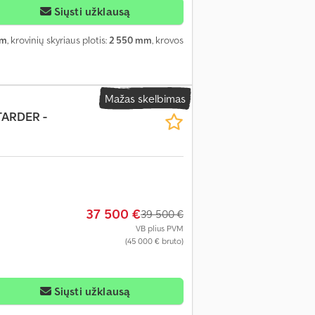
Siųsti užklausą
mm
, krovinių skyriaus plotis:
2 550 mm
, krovos
Mažas skelbimas
NTARDER -
37 500 €
39 500 €
VB plius PVM
(45 000 € bruto)
Siųsti užklausą