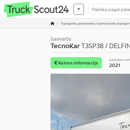
Transporto priemonės ir komercinės transpo
Savivartis
TecnoKar
T3SP38 / DELFI
Gamybos met
Kainos informacija
2021