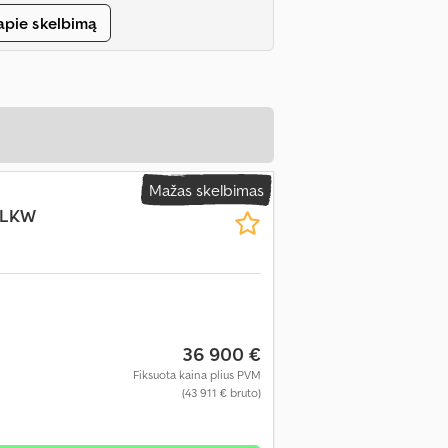
apie skelbimą
Mažas skelbimas
 LKW
36 900 €
Fiksuota kaina plius PVM
(43 911 € bruto)