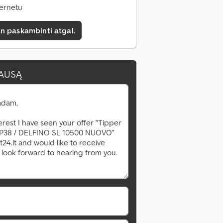
ternetu
n paskambinti atgal.
LAUSĄ