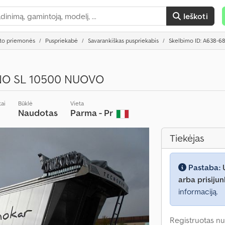
Ieškoti
rto priemonės
Puspriekabė
Savarankiškas puspriekabis
Skelbimo ID: A638-6
NO SL 10500 NUOVO
ai
Būklė
Vieta
Naudotas
Parma - Pr
Tiekėjas
Pastaba:
arba prisijun
informaciją.
Registruotas nu