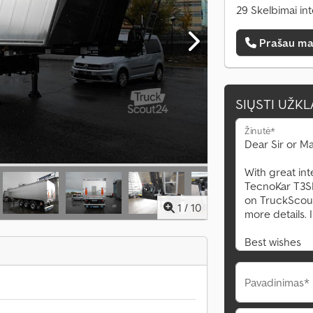
29 Skelbimai in
Prašau ma
SIŲSTI UŽK
Žinutė*
1
/
10
Pavadinimas*