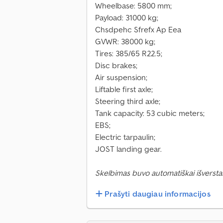
Wheelbase: 5800 mm;
Payload: 31000 kg;
Chsdpehc Sfrefx Ap Eea
GVWR: 38000 kg;
Tires: 385/65 R22.5;
Disc brakes;
Air suspension;
Liftable first axle;
Steering third axle;
Tank capacity: 53 cubic meters;
EBS;
Electric tarpaulin;
JOST landing gear.
Skelbimas buvo automatiškai išverstas
Prašyti daugiau informacijos