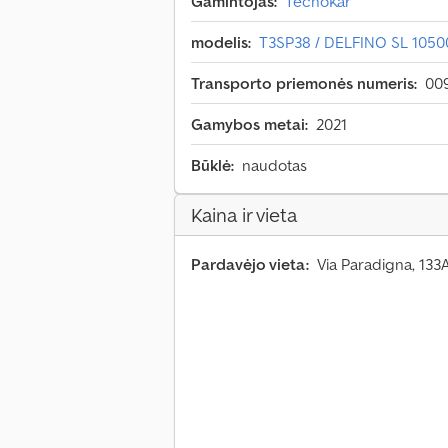
Gamintojas:
TecnoKar
modelis:
T3SP38 / DELFINO SL 105
Transporto priemonės numeris:
00
Gamybos metai:
2021
Būklė:
naudotas
Kaina ir vieta
Pardavėjo vieta:
Via Paradigna, 133A,