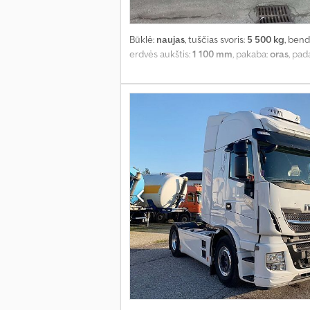
Būklė:
naujas
, tuščias svoris:
5 500 kg
, bend
erdvės aukštis:
1 100 mm
, pakaba:
oras
, pad