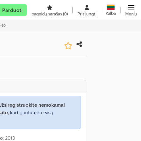
Parduoti
Kalba
pageidų sąrašas
(0)
Prisijungti
Meniu
8-30
Užsiregistruokite nemokamai
kite,
kad gautumėte visą
o: 2013