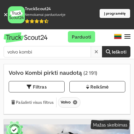
TruckScout24
Į programėlę
Nemokamai parduotuvėje
Parduoti
Ieškoti
Volvo Kombi pirkti naudotą
(2 191)
Filtras
Reikšmė
Volvo
Pašalinti visus filtrus
Mažas skelbimas