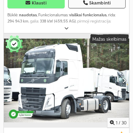
Klausti
Skambinti
Būklė:
naudotas
, Funkcionalumas:
visiškai funkcionalus
, rida:
294 943 km
, galia:
338 kW (459,55 AG)
, pirmoji registracija:
09/2022
, kuro tipas:
dyzelinas
, bendras svoris:
8 461 kg
, ašių
konfigūracija:
4x2
, ratų bazė:
380 mm
, spalva:
balta
, pavaros tipas:
Mažas skelbimas
automatinis
, emisijos klasė:
Euro 6
, Gamybos metai:
2022
, cilindrų
skaičius:
6
, variklio darbinis tūris:
12 777 cm³
, vairuotojo vairo
padėtis:
kairė
, Įranga:
pilna techninės priežiūros istorija, vairo
stiprintuvas
, Funkcijos I-See Predictive Cruise – žemėlapiu
pagrįsta topografinė informacija Kabina: „Globetrotter XL“ Baterijų
sistemos tipas: Vienos energijos baterijos sistema (2 baterijos)
Variklis ir turbokompresorius: D13K460TC turbininis dyzelinis
variklis, 460 AG, 2600 Nm SCR ir EGR Pavarų dėžė: I-shift
automatinė 12 pavarų - bendroji bendroji masė 60 tonų
Automatinės pavarų dėžės rankinio pavarų perjungimo parinktys:
standartinė pavarų dėžės pavarų dėžė – I-Shift arba Powertronic
Variklio stabdžio tipas: „Volvo“ variklio stabdys – lėtinimas D13K-
375kW/D16-500kW Pažangi avarinio stabdymo sistema AEBS
Vairuotojo dėmesio palaikymo sistema Vairuotojo patogumas
1
/
30
Kabinos klimato įrenginys: elektra valdomas oro kondicionierius su