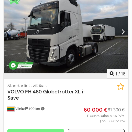
1
/
16
Standartinis vilkikas
VOLVO
FH 460 Globetrotter XL i-
Save
60 000 €
Vilnius
100 km
61 300 €
Fiksuota kaina plius PVM
(72 600 € bruto)