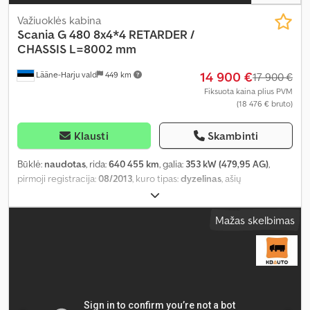
Važiuoklės kabina
Scania
G 480 8x4*4 RETARDER /
CHASSIS L=8002 mm
14 900 €
Lääne-Harju vald
449 km
17 900 €
Fiksuota kaina plius PVM
(18 476 € bruto)
Klausti
Skambinti
Būklė:
naudotas
, rida:
640 455 km
, galia:
353 kW (479,95 AG)
,
pirmoji registracija:
08/2013
, kuro tipas:
dyzelinas
, ašių
konfigūracija:
8x4
, ratų bazė:
3 900 mm
, kuras:
dyzelinas
, stabdžiai:
retarderis
, vairuotojo kabina:
miegamoji kabina
, pavaros tipas:
Mažas skelbimas
automatinis
, emisijos klasė:
Euro 5
, pakaba:
oras
, bendras ilgis:
10 300 mm
, bendras plotis:
2 540 mm
, Gamybos metai:
2013
,
Įranga:
borto kompiuteris, centrinis užraktas, diferencialo
užraktas, elektrinis langų reguliavimas, elektriškai
reguliuojamas veidrodis, kruizo kontrolė, oro kondicionavimas,
retarderis, sėdynės šildytuvas
,