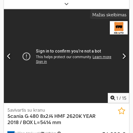
32 000 kg
, ašių konfigūracija:
3 ašys
, spalva:
balta
, pavaros tipas:
automatinis
, krovimo vietos ilgis:
5 750 mm
, krovinių skyriaus
Mažas skelbimas
plotis:
2 350 mm
, krovos erdvės aukštis:
900 mm
, Gamybos metai:
2019
, Įranga:
ABS, oro kondicionavimas
,
1
/
15
Savivartis su kranu
Scania
G 480 8x2/4 HMF 2620K YEAR
2018 / BOX L=5414 mm