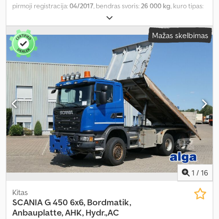
pirmoji registracija:
04/2017
, bendras svoris:
26 000 kg
, kuro tipas:
dyzelinas
, spalva:
mėlyna
, ašių konfigūracija:
3 ašys
, pavaros tipas:
automatinis
, emisijos klasė:
Euro 6
, krovinio erdvės tūris:
12 m³
,
Mažas skelbimas
krovinių skyriaus plotis:
2 490 mm
, krovimo vietos ilgis:
4 980 mm
,
krovos erdvės aukštis:
920 mm
, bendras ilgis:
8 100 mm
, bendras
plotis:
2 550 mm
, bendras aukštis:
3 450 mm
, Įranga:
ABS,
navigacijos sistema, oro kondicionavimas, visų varančiųjų ratų
pavara
,
1
/
16
Kitas
SCANIA
G 450 6x6, Bordmatik,
Anbauplatte, AHK, Hydr.,AC