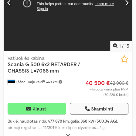
1
/
15
Važiuoklės kabina
Scania
G 500 6x2 RETARDER /
CHASSIS L=7066 mm
40 500 €
Lääne-Harju vald
449 km
42 900 €
Fiksuota kaina plius PVM
(50 220 € bruto)
Klausti
Skambinti
Būklė:
naudotas
, rida:
477 879 km
, galia:
368 kW (500,34 AG)
,
pirmoji registracija:
11/2019
, kuro tipas:
dyzelinas
, ašių
konfigūracija:
6x2
, ratų bazė:
4 950 mm
, kuras:
dyzelinas
, stabdžiai: