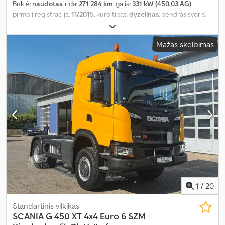
Būklė:
naudotas
, rida:
271 284 km
, galia:
331 kW (450,03 AG)
,
pirmoji registracija:
11/2015
, kuro tipas:
dyzelinas
, bendras svoris:
27 000 kg
, ašių konfigūracija:
3 ašys
, stabdžiai:
retarderis
, spalva:
juodas
, pavaros tipas:
automatinis
, emisijos klasė:
Euro 6
, Įranga:
Mažas skelbimas
ABS, autonominis šildytuvas, navigacijos sistema, oro
kondicionavimas, suodžių filtras
,
1
/
20
Standartinis vilkikas
SCANIA
G 450 XT 4x4 Euro 6 SZM