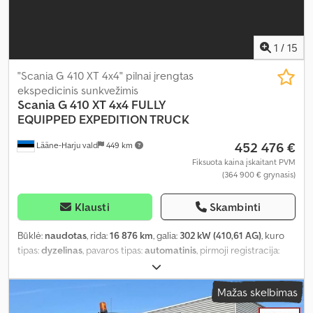
1
/
15
"Scania G 410 XT 4x4" pilnai įrengtas
ekspedicinis sunkvežimis
Scania
G 410 XT 4x4 FULLY
EQUIPPED EXPEDITION TRUCK
452 476 €
Lääne-Harju vald
449 km
Fiksuota kaina įskaitant PVM
(364 900 € grynasis)
Klausti
Skambinti
Būklė:
naudotas
, rida:
16 876 km
, galia:
302 kW (410,61 AG)
, kuro
tipas:
dyzelinas
, pavaros tipas:
automatinis
, pirmoji registracija:
06/2023
, bendras ilgis:
9 950 mm
, bendras plotis:
2 500 mm
,
bendras aukštis:
3 900 mm
, ašių konfigūracija:
4x4
, emisijos klasė:
Mažas skelbimas
Euro 6
, kuro bako talpa:
420 l
, padangos dydis:
14.00R20
, Gamybos
metai:
2023
, Įranga:
autonominis šildytuvas, borto kompiuteris,