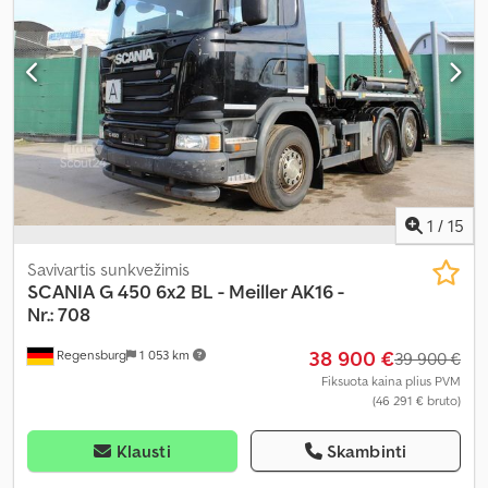
autonominis šildytuvas, borto kompiuteris, centrinis užraktas,
diferencialo užraktas, elektrinis langų reguliavimas, elektriškai
reguliuojamas veidrodis, kranas, kruizo kontrolė, oro
kondicionavimas, sėdynės šildytuvas
,
1
/
15
Savivartis sunkvežimis
SCANIA
G 450 6x2 BL - Meiller AK16 -
Nr.: 708
38 900 €
Regensburg
1 053 km
39 900 €
Fiksuota kaina plius PVM
(46 291 € bruto)
Klausti
Skambinti