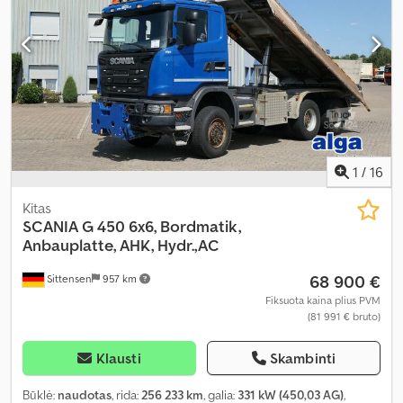
1
/
16
Kitas
SCANIA
G 450 6x6, Bordmatik,
Anbauplatte, AHK, Hydr.,AC
68 900 €
Sittensen
957 km
Fiksuota kaina plius PVM
(81 991 € bruto)
Klausti
Skambinti
Būklė:
naudotas
, rida:
256 233 km
, galia:
331 kW (450,03 AG)
,