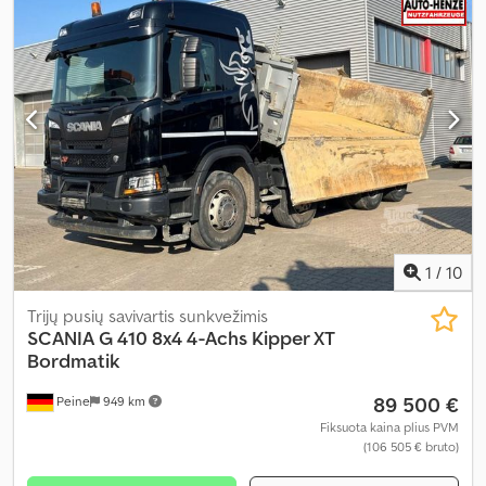
centrinis užraktas, diferencialo užraktas, kruizo kontrolė, oro
kondicionavimas, priešrūkiniai žibintai, sėdynės šildytuvas, visų
varančiųjų ratų pavara
,
1
/
10
Trijų pusių savivartis sunkvežimis
SCANIA
G 410 8x4 4-Achs Kipper XT
Bordmatik
89 500 €
Peine
949 km
Fiksuota kaina plius PVM
(106 505 € bruto)