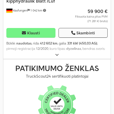
Kipphydraulik Blatt /Luf
59 900 €
Kaufungen
1 042 km
Fiksuota kaina plius PVM
(71 281 € bruto)
Klausti
Skambinti
Būklė:
naudotas
, rida:
412 602 km
, galia:
331 kW (450,03 AG)
,
pirmoji registracija:
12/2020
, kuro tipas:
dyzelinas
, bendras svoris:
20 500 kg
, ašių konfigūracija:
2 ašys
, kita apžiūra (TÜV):
08/2028
,
spalva:
geltonas
, pavaros tipas:
automatinis
, emisijos klasė:
Euro 6
,
Gamybos metai:
2020
, Įranga:
ABS, oro kondicionavimas, visų
PATIKIMUMO ŽENKLAS
varančiųjų ratų pavara
,
TruckScout24 sertifikuoti platintojai