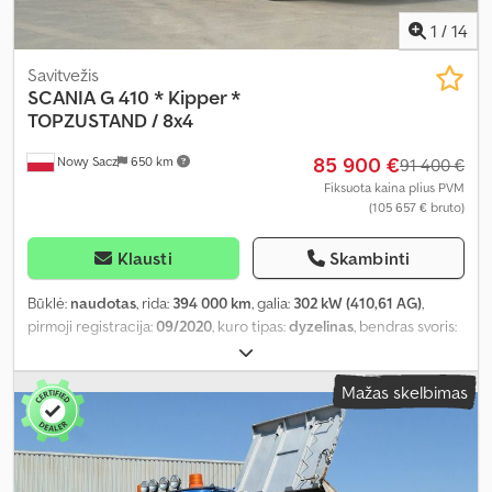
1
/
14
Savitvežis
SCANIA
G 410 * Kipper *
TOPZUSTAND / 8x4
85 900 €
Nowy Sacz
650 km
91 400 €
Fiksuota kaina plius PVM
(105 657 € bruto)
Klausti
Skambinti
Būklė:
naudotas
, rida:
394 000 km
, galia:
302 kW (410,61 AG)
,
pirmoji registracija:
09/2020
, kuro tipas:
dyzelinas
, bendras svoris:
32 000 kg
, ašių konfigūracija:
3 ašys
, spalva:
raudona
, pavaros
tipas:
automatinis
, krovimo vietos ilgis:
5 700 mm
, krovinių skyriaus
Mažas skelbimas
plotis:
2 400 mm
, krovos erdvės aukštis:
1 000 mm
, Gamybos metai:
2020
, Įranga:
ABS, oro kondicionavimas
,