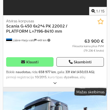
1
/
15
Atviras korpusas
Scania
G 450 6x2*4 PK 22002 /
PLATFORM L=7196-8410 mm
63 900 €
Lääne-Harju vald
449 km
Fiksuota kaina plius PVM
(79 236 € bruto)
Klausti
Skambinti
Būklė:
naudotas
, rida:
658 977 km
, galia:
331 kW (450,03 AG)
,
pirmoji registracija:
10/2015
, kuro tipas:
dyzelinas
, ašių
konfigūracija:
6x2
, ratų bazė:
5 100 mm
, kuras:
dyzelinas
,
vairuotojo kabina:
miegamoji kabina
, pavaros tipas:
mechaninis
,
Mažas skelbimas
emisijos klasė:
Euro 6
, pakaba:
oras
, bendras ilgis:
10 730 mm
,
bendras plotis:
2 600 mm
, bendras aukštis:
3 410 mm
, krovimo
vietos ilgis:
7 190 mm
, krovinių skyriaus plotis:
2 530 mm
, krovos
erdvės aukštis:
600 mm
, Gamybos metai:
2015
, Įranga: