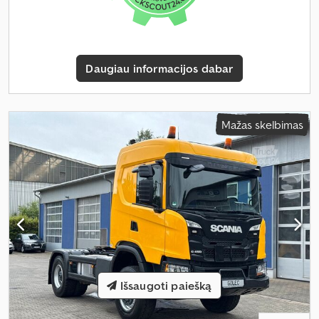
Daugiau informacijos dabar
Mažas skelbimas
Išsaugoti paiešką