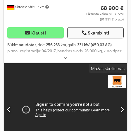
68 900 €
Sittensen
957 km
Fiksuota kaina plius PVM
(81 991 € bruto)
Klausti
Skambinti
Būklė:
naudotas
, rida:
256 233 km
, galia:
331 kW (450,03 AG)
,
pirmoji registracija:
04/2017
, bendras svoris:
26 000 kg
, kuro tipas:
dyzelinas
, spalva:
mėlyna
, ašių konfigūracija:
3 ašys
, pavaros tipas:
automatinis
, emisijos klasė:
Euro 6
, krovinio erdvės tūris:
12 m³
,
Mažas skelbimas
krovinių skyriaus plotis:
2 490 mm
, krovimo vietos ilgis:
4 980 mm
,
krovos erdvės aukštis:
920 mm
, bendras ilgis:
8 100 mm
, bendras
plotis:
2 550 mm
, bendras aukštis:
3 450 mm
, Įranga:
ABS,
navigacijos sistema, oro kondicionavimas, visų varančiųjų ratų
pavara
,