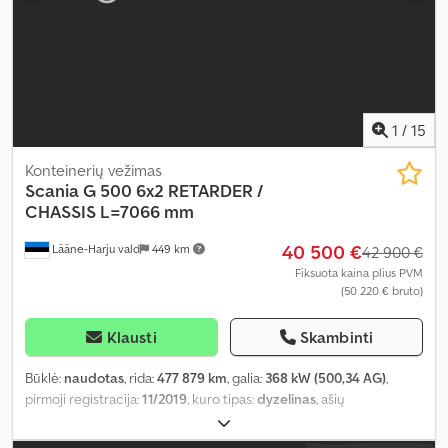
1
/
15
Konteinerių vežimas
Scania
G 500 6x2 RETARDER /
CHASSIS L=7066 mm
40 500 €
Lääne-Harju vald
449 km
42 900 €
Fiksuota kaina plius PVM
(50 220 € bruto)
Klausti
Skambinti
Būklė:
naudotas
, rida:
477 879 km
, galia:
368 kW (500,34 AG)
,
pirmoji registracija:
11/2019
, kuro tipas:
dyzelinas
, ašių
konfigūracija:
6x2
, ratų bazė:
4 950 mm
, kuras:
dyzelinas
, stabdžiai:
retarderis
, vairuotojo kabina:
miegamoji kabina
, pavaros tipas: