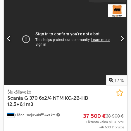
1
/
15
Šiukšliavežė
Scania
G 370 6x2/4 NTM KG-2B-HB
12,5+6,1 m3
37 500 €
Lääne-Harju vald
449 km
38 900 €
Fiksuota kaina plius PVM
(46 500 € bruto)