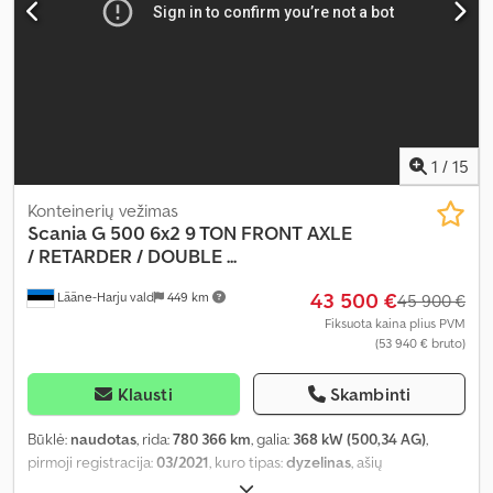
1
/
15
Konteinerių vežimas
Scania
G 500 6x2 9 TON FRONT AXLE
/ RETARDER / DOUBLE ...
43 500 €
Lääne-Harju vald
449 km
45 900 €
Fiksuota kaina plius PVM
(53 940 € bruto)
Klausti
Skambinti
Būklė:
naudotas
, rida:
780 366 km
, galia:
368 kW (500,34 AG)
,
pirmoji registracija:
03/2021
, kuro tipas:
dyzelinas
, ašių
konfigūracija:
6x2
, ratų bazė:
4 950 mm
, kuras:
dyzelinas
, stabdžiai: