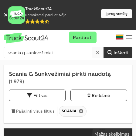
TruckScout24
Į programėlę
Nemokamai parduotuvėje
Parduoti
Ieškoti
Scania G Sunkvežimiai pirkti naudotą
(1 979)
Filtras
Reikšmė
SCANIA
Pašalinti visus filtrus
Mažas skelbimas