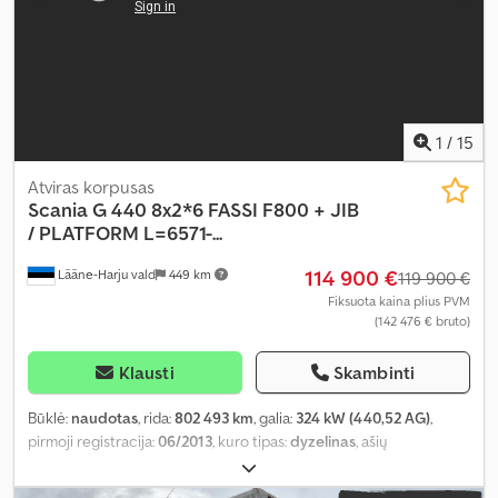
1
/
15
Atviras korpusas
Scania
G 440 8x2*6 FASSI F800 + JIB
/ PLATFORM L=6571-...
114 900 €
Lääne-Harju vald
449 km
119 900 €
Fiksuota kaina plius PVM
(142 476 € bruto)
Klausti
Skambinti
Būklė:
naudotas
, rida:
802 493 km
, galia:
324 kW (440,52 AG)
,
pirmoji registracija:
06/2013
, kuro tipas:
dyzelinas
, ašių
konfigūracija:
8x2
, ratų bazė:
5 100 mm
, kuras:
dyzelinas
,
vairuotojo kabina:
miegamoji kabina
, pavaros tipas:
automatinis
,