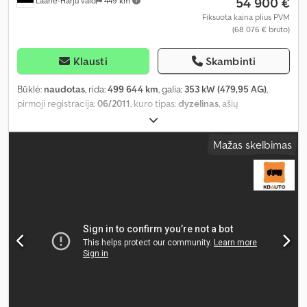
54 900 €
Lääne-Harju vald
449 km
Fiksuota kaina plius PVM
(68 076 € bruto)
Klausti
Skambinti
Būklė:
naudotas
, rida:
499 644 km
, galia:
353 kW (479,95 AG)
,
pirmoji registracija:
06/2011
, kuro tipas:
dyzelinas
, ašių
konfigūracija:
8x2
, ratų bazė:
4 700 mm
, kuras:
dyzelinas
, pavaros
tipas:
automatinis
, emisijos klasė:
Euro 5
, pakaba:
oras
, bendras
Mažas skelbimas
ilgis:
8 900 mm
, bendras plotis:
2 550 mm
, krovimo vietos ilgis:
5 410 mm
, krovinių skyriaus plotis:
2 460 mm
, krovos erdvės
aukštis:
1 000 mm
, Gamybos metai:
2011
, Įranga:
autonominis
šildytuvas, borto kompiuteris, centrinis užraktas, diferencialo
užraktas, elektrinis langų reguliavimas, elektriškai
reguliuojamas veidrodis, kranas, kruizo kontrolė, oro
kondicionavimas, sėdynės šildytuvas
,