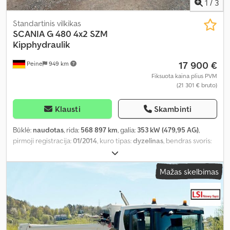
1
/
3
Standartinis vilkikas
SCANIA
G 480 4x2 SZM
Kipphydraulik
17 900 €
Peine
949 km
Fiksuota kaina plius PVM
(21 301 € bruto)
Klausti
Skambinti
Būklė:
naudotas
, rida:
568 897 km
, galia:
353 kW (479,95 AG)
,
pirmoji registracija:
01/2014
, kuro tipas:
dyzelinas
, bendras svoris:
18 000 kg
, ašių konfigūracija:
2 ašys
, stabdžiai:
retarderis
, spalva:
raudona
, pavaros tipas:
automatinis
, emisijos klasė:
Euro 5
, Įranga:
Mažas skelbimas
ABS, autonominis šildytuvas, oro kondicionavimas
,