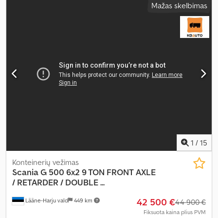
Mažas skelbimas
automatinis
, emisijos klasė:
Euro 6
, pakaba:
oras
, bendras ilgis:
10 400 mm
, bendras plotis:
2 550 mm
, Gamybos metai:
2019
,
Įranga:
borto kompiuteris, centrinis užraktas, diferencialo
užraktas, elektrinis langų reguliavimas, elektriškai
reguliuojamas veidrodis, kruizo kontrolė, oro kondicionavimas,
retarderis, sėdynės šildytuvas
,
1
/
15
Konteinerių vežimas
Scania
G 500 6x2 9 TON FRONT AXLE
/ RETARDER / DOUBLE ...
42 500 €
Lääne-Harju vald
449 km
44 900 €
Fiksuota kaina plius PVM