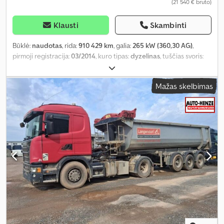
(21 540 € bruto)
Klausti
Skambinti
Būklė:
naudotas
, rida:
910 429 km
, galia:
265 kW (360,30 AG)
,
pirmoji registracija:
03/2014
, kuro tipas:
dyzelinas
, tuščias svoris:
9 775 kg
, didžiausias leistinas svoris:
8 225 kg
, bendras svoris:
18 000 kg
, padangos dydis:
295/60 R22,5
, ašių konfigūracija:
4x2
,
Mažas skelbimas
ratų bazė:
5 300 mm
, spalva:
mėlyna
, vairuotojo kabina:
kitas
,
pavaros tipas:
automatinis
, emisijos klasė:
Euro 6
, pakaba:
oras
,
sėdimų vietų skaičius:
2
, Įranga:
ABS, borto kompiuteris,
diferencialo užraktas, galinis keltuvas, kruizo kontrolė, oro
kondicionavimas, priekabos jungtis, trauki kontrolė, žemas
triukšmo lygis
,