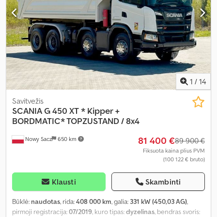
1
/
14
Savitvežis
SCANIA
G 450 XT * Kipper +
BORDMATIC* TOPZUSTAND / 8x4
81 400 €
Nowy Sacz
650 km
89 900 €
Fiksuota kaina plius PVM
(100 122 € bruto)
Klausti
Skambinti
Būklė:
naudotas
, rida:
408 000 km
, galia:
331 kW (450,03 AG)
,
pirmoji registracija:
07/2019
, kuro tipas:
dyzelinas
, bendras svoris: