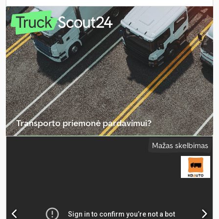
retarderis
, vairuotojo kabina:
miegamoji kabina
, pavaros tipas:
automatinis
, emisijos klasė:
Euro 6
, pakaba:
oras
, bendras ilgis:
10 400 mm
, bendras plotis:
2 550 mm
, Gamybos metai:
2019
,
Įranga:
borto kompiuteris, centrinis užraktas, diferencialo
užraktas, elektrinis langų reguliavimas, elektriškai
reguliuojamas veidrodis, kruizo kontrolė, oro kondicionavimas,
retarderis, sėdynės šildytuvas
,
Transporto priemonė pardavimui?
Sukurti skelbimą
Mažas skelbimas