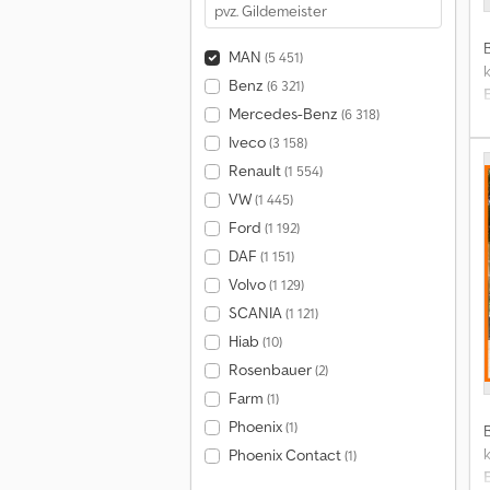
MAN
(5 451)
Benz
(6 321)
Mercedes-Benz
(6 318)
Iveco
(3 158)
p
Renault
(1 554)
VW
(1 445)
Ford
(1 192)
DAF
(1 151)
Volvo
(1 129)
SCANIA
(1 121)
Hiab
(10)
Rosenbauer
(2)
Farm
(1)
Phoenix
(1)
Phoenix Contact
(1)