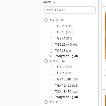
Modelis:
p
TGS
(1 614)
TGS 26
(541)
TGS 18
(364)
TGS 41
(120)
TGS 26.440
(97)
TGS 28
(78)
Rodyti daugiau
TGX
(1 336)
TGX 18
(889)
TGX 26
(292)
TGX 18.510
(150)
TGX 18.460
(122)
TGX 18.470
(122)
p
Rodyti daugiau
TGL
(525)