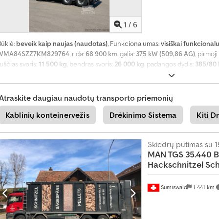
1
/
6
Būklė:
beveik kaip naujas (naudotas)
, Funkcionalumas:
visiškai funkcional
WMA84SZZ7KM829764
, rida:
68 900 km
, galia:
375 kW (509,86 AG)
, pirmoji
uščias svoris:
11 500 kg
, bendras svoris:
26 000 kg
, padangos dydis:
385/80 
apžiūra (TÜV):
12/2026
, kuras:
dyzelinas
, stabdžiai:
variklio stabdymas
, spalv
avaros tipas:
automatinis
, sėdimų vietų skaičius:
2
, bendras ilgis:
9 000 mm
3 300 mm
, Gamybos metai:
2019
, Įranga:
USB jungtis, autonominis šildytuvas
Atraskite daugiau naudotų transporto priemonių
reguliavimas, oro kondicionavimas, papildomi žibintai, priekabos jungtis, 
Kablinių konteinervežis
Drėkinimo Sistema
Kiti D
Skiedrų pūtimas su 
MAN TGS 35.440
B
Hackschnitzel S
Sumiswald
1 441 km