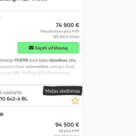
74 900 €
Fiksuota kaina plius PVM
(89 880 € bruto)
Siųsti užklausą
stracija:
11/2016
, kuro tipas:
dyzelinas
, ašių
, pavaros tipas:
automatinis
, emisijos klasė:
 Įranga:
ABS, AdBlue, EBS (Elektroninė
encialo užraktas, elektrinis langų
, oro kondicionavimas, papildomi žibintai,
Mažas skelbimas
s
 savivartis
,
10 6x2-4 BL
94 500 €
VB plius PVM