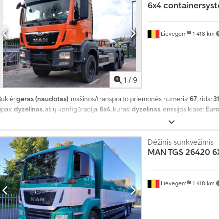
6x4
containersyst
Lievegem
1 418 km
1
/
9
Būklė:
geras (naudotas)
, mašinos/transporto priemonės numeris:
67
, rida:
3
ipas:
dyzelinas
, ašių konfigūracija:
6x4
, kuras:
dyzelinas
, emisijos klasė:
Euro
Dėžinis sunkvežimis
MAN TGS 26420 6
Lievegem
1 418 km