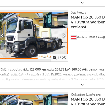
stabdžių sistema), aklosios zonos pagalbininkas, centrinis užraktas, difer
reguliavimas, elektriškai reguliuojamas veidrodis, kranas, kruizo kontrolė
riekabos jungtis, priešrūkiniai žibintai, suodžių filtras, sėdynės šildytuva
Savitvežis
MAN TGS 28.360 B
4
TÜV/Kranvorber
erdienst
Gaubitsch
889 km
1
/
25
Būklė:
naudotas
, rida:
128 000 km
, galia:
264,78 kW (360,00 AG)
, pirmoji regi
konfigūracija:
6x4
, kita apžiūra (TÜV):
11/2026
, kuras:
dyzelinas
, spalva:
balta
Euro 6
, pakaba:
plienas-oras
, sėdimų vietų skaičius:
3
, Gamybos metai:
2016
,
stabdžių sistema), aklosios zonos pagalbininkas, centrinis užraktas, difer
reguliavimas, elektriškai reguliuojamas veidrodis, kranas, kruizo kontrolė
riekabos jungtis, priešrūkiniai žibintai, suodžių filtras, sėdynės šildytuva
Ruloninė konteinerinė
MAN TGS 28.360 B
4
TÜV/Kranvorber