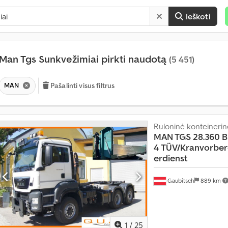
Ieškoti
Man Tgs Sunkvežimiai pirkti naudotą
(5 451)
MAN
Pašalinti visus filtrus
Ruloninė konteinerinė
MAN TGS 28.360 B
4
TÜV/Kranvorber
erdienst
Gaubitsch
889 km
1
/
25