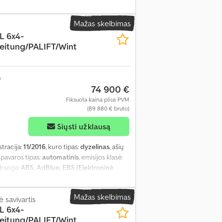
encialo užraktas, elektrinis langų
, oro kondicionavimas, papildomi žibintai,
Mažas skelbimas
s
,
L 6x4-
eitung/PALIFT/Wint
74 900 €
Fiksuota kaina plius PVM
(89 880 € bruto)
Siųsti užklausą
stracija:
11/2016
, kuro tipas:
dyzelinas
, ašių
, pavaros tipas:
automatinis
, emisijos klasė:
 Įranga:
ABS, AdBlue, EBS (Elektroninė
encialo užraktas, elektrinis langų
, oro kondicionavimas, papildomi žibintai,
Mažas skelbimas
s
 savivartis
,
L 6x4-
eitung/PALIFT/Wint