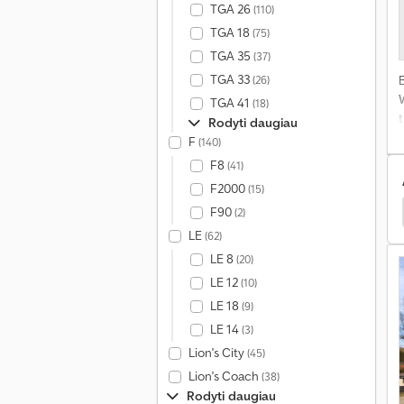
TGA 26
(110)
TGA 18
(75)
TGA 35
(37)
TGA 33
(26)
TGA 41
(18)
t
Rodyti daugiau
F
(140)
p
F8
(41)
F2000
(15)
vartis
Nova Savivartis
Giotti Victoria Savivartis
F90
(2)
LE
(62)
LE 8
(20)
LE 12
(10)
LE 18
(9)
LE 14
(3)
Lion's City
(45)
Lion's Coach
(38)
Rodyti daugiau