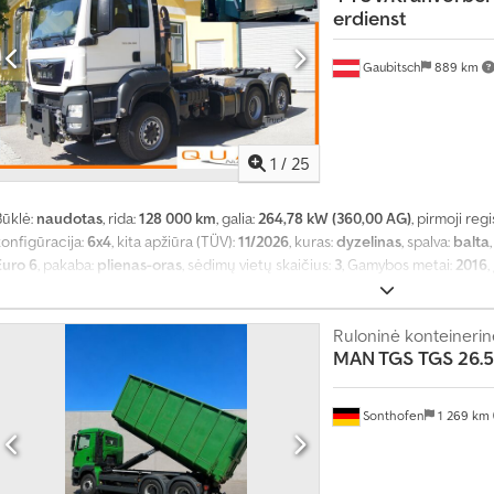
erdienst
Gaubitsch
889 km
1
/
25
Būklė:
naudotas
, rida:
128 000 km
, galia:
264,78 kW (360,00 AG)
, pirmoji regi
konfigūracija:
6x4
, kita apžiūra (TÜV):
11/2026
, kuras:
dyzelinas
, spalva:
balta
Euro 6
, pakaba:
plienas-oras
, sėdimų vietų skaičius:
3
, Gamybos metai:
2016
,
stabdžių sistema), aklosios zonos pagalbininkas, centrinis užraktas, difer
reguliavimas, elektriškai reguliuojamas veidrodis, kranas, kruizo kontrolė
riekabos jungtis, priešrūkiniai žibintai, suodžių filtras, sėdynės šildytuva
Ruloninė konteinerinė
MAN TGS
TGS 26.5
Sonthofen
1 269 km