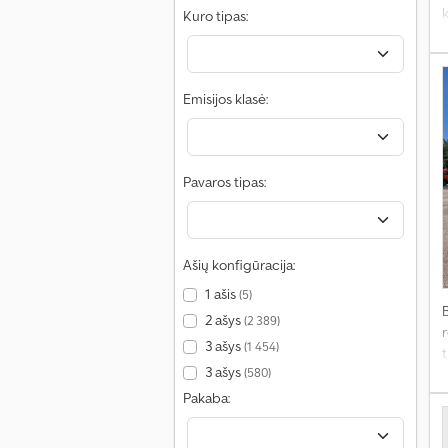
Kuro tipas:
Emisijos klasė:
Pavaros tipas:
Ašių konfigūracija:
1 ašis
(5)
2 ašys
(2 389)
r
3 ašys
(1 454)
t
3 ašys
(580)
Pakaba: