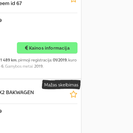
eem id 67
Kainos informacija
11 489 km
, pirmoji registracija:
01/2019
, kuro
 6
, Gamybos metai:
2019
,
Mažas skelbimas
X2
BAKWAGEN