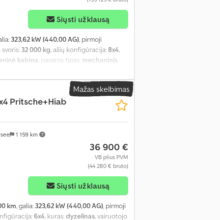
Siųsti užklausą
alia:
323,62 kW (440,00 AG)
, pirmoji
 svoris:
32 000 kg
, ašių konfigūracija:
8x4
,
eninė kabina
, pavaros tipas:
mechaninis
,
Mažas skelbimas
x4 Pritsche+Hiab
rsee
1 159 km
36 900 €
VB plius PVM
(44 280 € bruto)
Siųsti užklausą
00 km
, galia:
323,62 kW (440,00 AG)
, pirmoji
onfigūracija:
6x4
, kuras:
dyzelinas
, vairuotojo