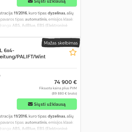
Siųsti užklausą
stracija:
11/2016
, kuro tipas:
dyzelinas
, ašių
, pavaros tipas:
automatinis
, emisijos klasė:
 Įranga:
ABS, AdBlue, EBS (Elektroninė
encialo užraktas, elektrinis langų
, oro kondicionavimas, papildomi žibintai,
Mažas skelbimas
s
,
L 6x4-
eitung/PALIFT/Wint
74 900 €
Fiksuota kaina plius PVM
(89 880 € bruto)
Siųsti užklausą
stracija:
11/2016
, kuro tipas:
dyzelinas
, ašių
, pavaros tipas:
automatinis
, emisijos klasė:
 Įranga:
ABS, AdBlue, EBS (Elektroninė