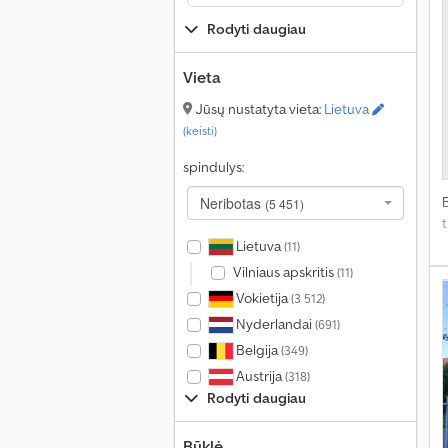
Rodyti daugiau
Vieta
Jūsų nustatyta vieta:
Lietuva
(keisti)
spindulys:
Neribotas
(5 451)
t
Lietuva
(11)
Vilniaus apskritis
(11)
Vokietija
(3 512)
Nyderlandai
(691)
Belgija
(349)
Austrija
(318)
Rodyti daugiau
Būklė