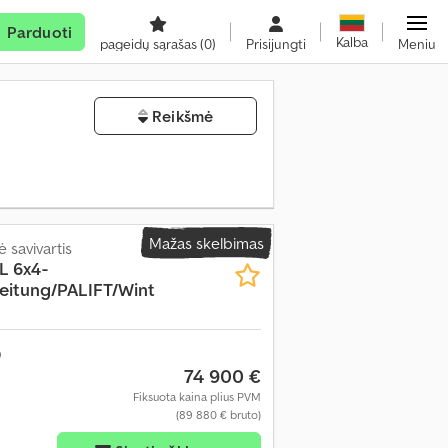
Parduoti
Kalba
pageidų sąrašas
(0)
Prisijungti
Meniu
Reikšmė
Mažas skelbimas
 savivartis
L 6x4-
eitung/PALIFT/Wint
74 900 €
Fiksuota kaina plius PVM
(89 880 € bruto)