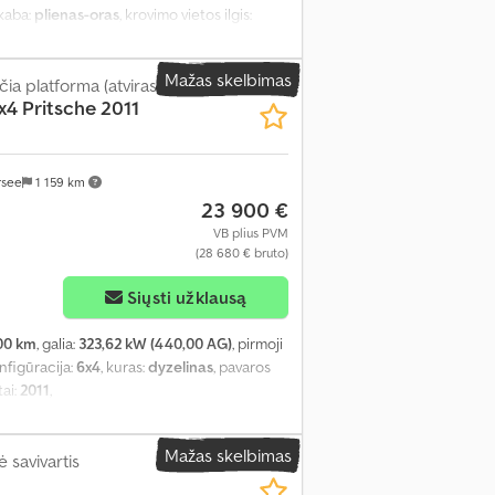
akaba:
plienas-oras
, krovimo vietos ilgis:
ika, kranas, kruizo kontrolė
,
Mažas skelbimas
ia platforma (atviras)
4 Pritsche 2011
rsee
1 159 km
23 900 €
VB plius PVM
(28 680 € bruto)
Siųsti užklausą
00 km
, galia:
323,62 kW (440,00 AG)
, pirmoji
onfigūracija:
6x4
, kuras:
dyzelinas
, pavaros
ai:
2011
,
Mažas skelbimas
 savivartis