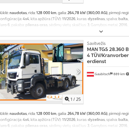
Būklė:
naudotas
, rida:
128 000 km
, galia:
264,78 kW (360,00 AG)
, pirmoji regi
konfigūracija:
4x4
, kita apžiūra (TÜV):
11/2026
, kuras:
dyzelinas
, spalva:
balta
Euro 6
, pakaba:
plienas-oras
, sėdimų vietų skaičius:
3
, Gamybos metai:
2016
,
stabdžių sistema), aklosios zonos pagalbininkas, centrinis užraktas, difer
reguliavimas, elektriškai reguliuojamas veidrodis, kranas, kruizo kontrolė
riekabos jungtis, priešrūkiniai žibintai, suodžių filtras, sėdynės šildytuva
Savitvežis
MAN TGS 28.360 B
4
TÜV/Kranvorber
erdienst
Gaubitsch
889 km
1
/
25
Būklė:
naudotas
, rida:
128 000 km
, galia:
264,78 kW (360,00 AG)
, pirmoji regi
konfigūracija:
4x4
, kita apžiūra (TÜV):
11/2026
, kuras:
dyzelinas
, spalva:
balta
Euro 6
, pakaba:
plienas-oras
, sėdimų vietų skaičius:
3
, Gamybos metai:
2016
,