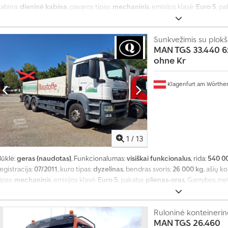
kabina:
dieninė kabina
, pavaros tipas:
mechaninis
, emisijos klasė:
Euro 5
, p
6 300 mm
, Gamybos metai:
2011
, Įranga:
ABS, diferencialo užraktas, hidraul
Sunkvežimis su plokšč
MAN TGS 33.440 6x
ohne Kr
Klagenfurt am Wörthe
1
/
13
Būklė:
geras (naudotas)
, Funkcionalumas:
visiškai funkcionalus
, rida:
540 0
egistracija:
07/2011
, kuro tipas:
dyzelinas
, bendras svoris:
26 000 kg
, ašių k
ipas:
mechaninis
, emisijos klasė:
Euro 5
, pakaba:
plienas-oras
, Gamybos met
Ruloninė konteinerinė
MAN TGS 26.460