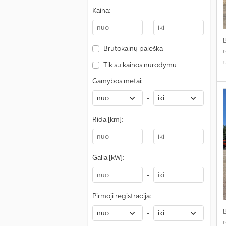
Kaina:
-
Brutokainų paieška
r
Tik su kainos nurodymu
e
Gamybos metai:
-
Rida [km]:
-
Galia [kW]:
-
Pirmoji registracija:
-
r