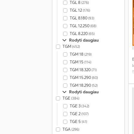
TGL 8
(276)
TGL 12
(176)
TGL 8.180
(93)
TGL 12.250
(68)
TGL 8.220
(65)
Rodyti daugiau
TGM
(452)
TGM 18
(219)
TGM 15
(114)
TGM 18.320
(71)
TGM 15.290
(60)
TGM 18.290
(52)
p
Rodyti daugiau
TGE
(384)
TGE 3
(342)
TGE 2
(107)
TGE 5
(41)
TGA
(296)