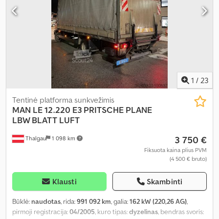
1
/
23
Tentinė platforma sunkvežimis
MAN
LE 12.220 E3 PRITSCHE PLANE
LBW BLATT LUFT
3 750 €
Thalgau
1 098 km
Fiksuota kaina plius PVM
(4 500 € bruto)
Klausti
Skambinti
Būklė:
naudotas
, rida:
991 092 km
, galia:
162 kW (220,26 AG)
,
pirmoji registracija:
04/2005
, kuro tipas:
dyzelinas
, bendras svoris: