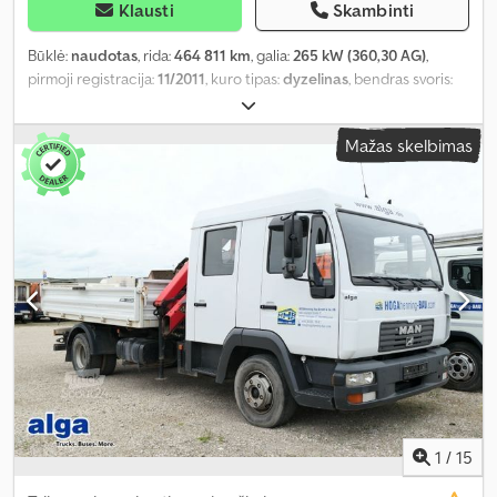
Klausti
Skambinti
Būklė:
naudotas
, rida:
464 811 km
, galia:
265 kW (360,30 AG)
,
pirmoji registracija:
11/2011
, kuro tipas:
dyzelinas
, bendras svoris:
18 000 kg
, ašių konfigūracija:
2 ašys
, spalva:
geltonas
, pavaros
tipas:
mechaninis
, emisijos klasė:
Euro 5
, Gamybos metai:
2011
,
Mažas skelbimas
Įranga:
ABS, oro kondicionavimas, suodžių filtras
,
1
/
15