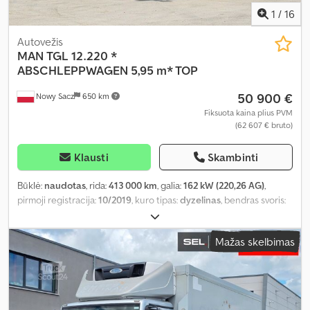
1
/
16
Autovežis
MAN
TGL 12.220 *
ABSCHLEPPWAGEN 5,95 m* TOP
50 900 €
Nowy Sacz
650 km
Fiksuota kaina plius PVM
(62 607 € bruto)
Klausti
Skambinti
Būklė:
naudotas
, rida:
413 000 km
, galia:
162 kW (220,26 AG)
,
pirmoji registracija:
10/2019
, kuro tipas:
dyzelinas
, bendras svoris:
11 990 kg
, ašių konfigūracija:
2 ašys
, stabdžiai:
retarderis
, spalva:
raudona
, pavaros tipas:
automatinis
, krovimo vietos ilgis:
5 950
Mažas skelbimas
mm
, krovinių skyriaus plotis:
2 300 mm
, krovos erdvės aukštis:
1 050 mm
, Gamybos metai:
2019
, Įranga:
ABS, kranas, oro
kondicionavimas
,