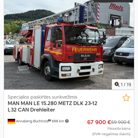
1
/
19
Specialios paskirties sunkvežimis
MAN
MAN LE 15.280 METZ DLK 23-12
L32 CAN Drehleiter
67 900 €
Annaberg-Buchholz
888 km
69 900 €
Fiksuota kaina
(PVM negalimas išskirti)