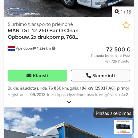
1
/
15
Siurbimo transporto priemonė
MAN
TGL 12.250 Bar O Clean
Opbouw, 2x drukpomp, 768...
72 500 €
Apeldoorn
1 224 km
Fiksuota kaina plius PVM
(87 725 € bruto)
Klausti
Skambinti
Būklė:
naudotas
, rida:
76 850 km
, galia:
184 kW (250,17 AG)
, pirmoji
registracija:
09/2018
, kuro tipas:
dyzelinas
, ašių konfigūracija:
4x2
,
kuras:
dyzelinas
, spalva:
kitas
, vairuotojo kabina:
dieninė kabina
,
pavaros tipas:
mechaninis
, emisijos klasė:
Euro 6
, Gamybos metai:
Mažas skelbimas
2018
, Įranga:
ABS, elektrinis langų reguliavimas, elektriškai
reguliuojamas veidrodis, priešrūkiniai žibintai, vairo stiprintuvas
,