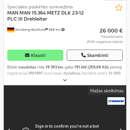
Specialios paskirties sunkvežimis
MAN
MAN 15.364 METZ DLK 23-12
PLC III Drehleiter
26 000 €
Annaberg-Buchholz
888 km
Fiksuota kaina
(PVM negalimas išskirti)
Klausti
Skambinti
Būklė:
naudotas
, rida:
19 393 km
, galia:
191 kW (259,69 AG)
, pirmoji
registracija:
09/1997
, kuro tipas:
dyzelinas
, bendras svoris:
14 000
kg
, ašių konfigūracija:
2 ašys
, spalva:
raudona
, pavaros tipas:
mechaninis
, emisijos klasė:
euro2
, bendras plotis:
2 400 mm
,
Mažas skelbimas
bendras aukštis:
3 260 mm
, Gamybos metai:
1997
, Įranga:
ABS,
kompresorius
,