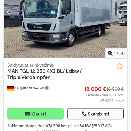
1
/
50
Šaldytuvas sunkvežimis
MAN
TGL 12.250 4X2 BL/ Ldbw /
Triple Verdampfer
18 000 €
Salzgitter
947 km
18 500 €
Fiksuota kaina plius PVM
(21 420 € bruto)
Klausti
Skambinti
Būklė:
naudotas
, rida:
474 598 km
, galia:
184 kW (250,17 AG)
,