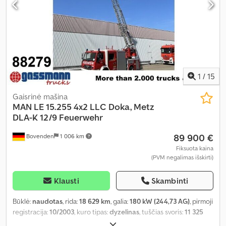
1
/
15
Gaisrinė mašina
MAN
LE 15.255 4x2 LLC Doka, Metz
DLA-K 12/9 Feuerwehr
89 900 €
Bovenden
1 006 km
Fiksuota kaina
(PVM negalimas išskirti)
Klausti
Skambinti
Būklė:
naudotas
, rida:
18 629 km
, galia:
180 kW (244,73 AG)
, pirmoji
registracija:
10/2003
, kuro tipas:
dyzelinas
, tuščias svoris:
11 325
kg
, didžiausias leistinas svoris:
3 675 kg
, bendras svoris:
15 000 kg
,