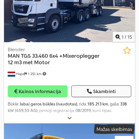
1
/
15
Blender
MAN
TGS 33.460 6x4 +Mixeroplegger
12 m3 met Motor
Haps
1 251 km
Kainos informacija
Skambinti
Būklė:
labai geros būklės (naudotas)
, rida:
185 213 km
, galia:
338
kW (459,55 AG)
, pirmoji registracija:
08/2019
, kuro tipas:
dyzelinas
, ašių konfigūracija:
6x4
, kuras:
dyzelinas
, stabdžiai:
variklio stabdymas
, spalva:
balta
, vairuotojo kabina:
dieninė
Mažas skelbimas
kabina
, pavaros tipas:
automatinis
, pavarų skaičius:
12
, emisijos
klasė:
Euro 6
, pakaba:
plienas
, Gamybos metai:
2019
, Įranga:
ABS,