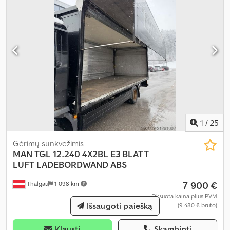
1
/
25
Gėrimų sunkvežimis
MAN
TGL 12.240 4X2BL E3 BLATT
LUFT LADEBORDWAND ABS
7 900 €
Thalgau
1 098 km
Fiksuota kaina plius PVM
Išsaugoti paiešką
(9 480 € bruto)
Klausti
Skambinti