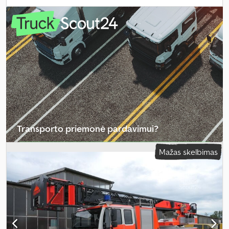
padangos dydis:
285/70R19.5
, ašių konfigūracija:
4x2
, kita apžiūra
(TÜV):
11/2025
, spalva:
raudona
, vairuotojo kabina:
kitas
, pavaros
tipas:
mechaninis
, emisijos klasė:
Euro 3
, pakaba:
oras
, sėdimų
vietų skaičius:
6
, Įranga:
ABS, diferencialo užraktas, kabina,
papildomi žibintai, priešrūkiniai žibintai, žemas triukšmo lygis
,
Transporto priemonė pardavimui?
Sukurti skelbimą
Mažas skelbimas