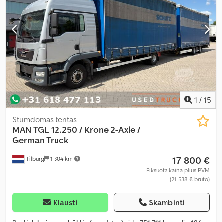
1
/
15
Stumdomas tentas
MAN
TGL 12.250 / Krone 2-Axle /
German Truck
17 800 €
Tilburg
1 304 km
Fiksuota kaina plius PVM
(21 538 € bruto)
Klausti
Skambinti