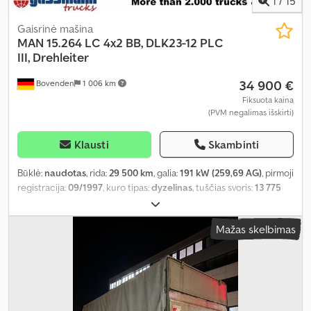
1
/
15
Gaisrinė mašina
MAN
15.264 LC 4x2 BB, DLK23-12 PLC
III, Drehleiter
34 900 €
Bovenden
1 006 km
Fiksuota kaina
(PVM negalimas išskirti)
Klausti
Skambinti
Būklė:
naudotas
, rida:
29 500 km
, galia:
191 kW (259,69 AG)
, pirmoji
registracija:
09/1997
, kuro tipas:
dyzelinas
, tuščias svoris:
13 775
kg
, didžiausias leistinas svoris:
1 225 kg
, bendras svoris:
15 000 kg
,
padangos dydis:
285/70R19.5
, ašių konfigūracija:
4x2
, ratų bazė:
Mažas skelbimas
4 350 mm
, spalva:
raudona
, vairuotojo kabina:
dieninė kabina
,
pavaros tipas:
automatinis
, emisijos klasė:
euro2
, pakaba:
plienas
,
sėdimų vietų skaičius:
2
, Įranga:
ABS, diferencialo užraktas,
kabina, papildomi žibintai, priešrūkiniai žibintai
,