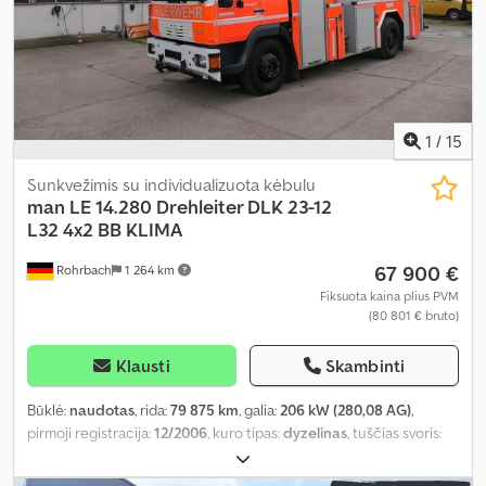
1
/
15
Sunkvežimis su individualizuota kėbulu
man
LE 14.280 Drehleiter DLK 23-12
L32 4x2 BB KLIMA
67 900 €
Rohrbach
1 264 km
Fiksuota kaina plius PVM
(80 801 € bruto)
Klausti
Skambinti
Būklė:
naudotas
, rida:
79 875 km
, galia:
206 kW (280,08 AG)
,
pirmoji registracija:
12/2006
, kuro tipas:
dyzelinas
, tuščias svoris:
14 165 kg
, didžiausias leistinas svoris:
835 kg
, bendras svoris:
15 000 kg
, kita apžiūra (TÜV):
11/2026
, kuras:
dyzelinas
, spalva: