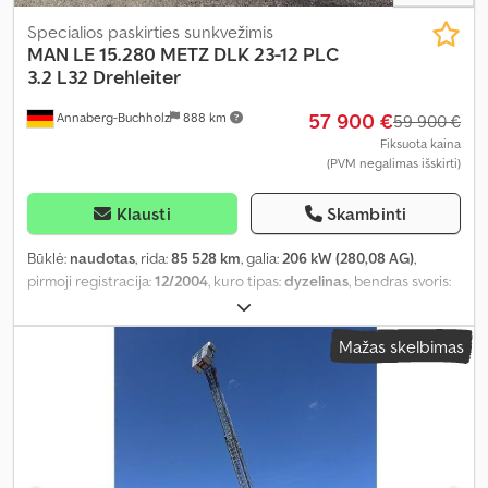
Specialios paskirties sunkvežimis
MAN
LE 15.280 METZ DLK 23-12 PLC
3.2 L32 Drehleiter
57 900 €
Annaberg-Buchholz
888 km
59 900 €
Fiksuota kaina
(PVM negalimas išskirti)
Klausti
Skambinti
Būklė:
naudotas
, rida:
85 528 km
, galia:
206 kW (280,08 AG)
,
pirmoji registracija:
12/2004
, kuro tipas:
dyzelinas
, bendras svoris:
15 000 kg
, ašių konfigūracija:
2 ašys
, stabdžiai:
retarderis
, spalva:
raudona
, pavaros tipas:
automatinis
, emisijos klasė:
Euro 3
,
Mažas skelbimas
bendras plotis:
2 500 mm
, bendras aukštis:
3 290 mm
, Gamybos
metai:
2004
, Įranga:
ABS, kompresorius
,