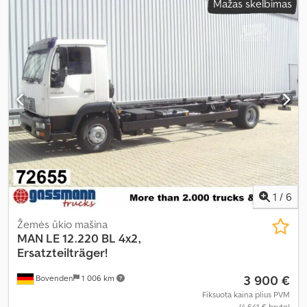
Mažas skelbimas
plienas
, Gamybos metai:
2005
, Įranga:
elektrinis langų
reguliavimas
,
1
/
6
Žemės ūkio mašina
MAN
LE 12.220 BL 4x2,
Ersatzteilträger!
3 900 €
Bovenden
1 006 km
Fiksuota kaina plius PVM
(4 641 € bruto)