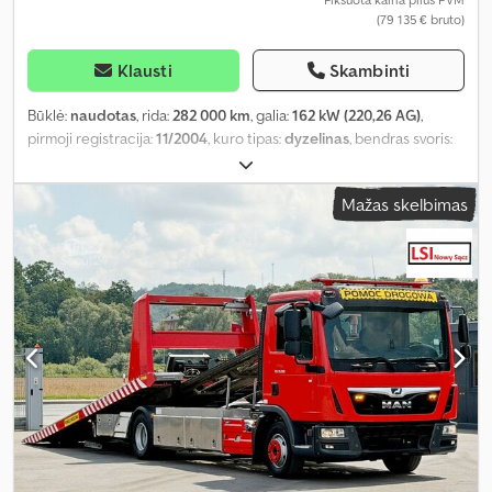
(79 135 € bruto)
Klausti
Skambinti
Būklė:
naudotas
, rida:
282 000 km
, galia:
162 kW (220,26 AG)
,
pirmoji registracija:
11/2004
, kuro tipas:
dyzelinas
, bendras svoris:
11 990 kg
, spalva:
balta
, pavaros tipas:
mechaninis
, emisijos klasė:
Euro 4
, pakaba:
oras
, sėdimų vietų skaičius:
3
, Įranga:
kruizo
Mažas skelbimas
kontrolė, oro kondicionavimas, priekabos jungtis, vonios
kambarys
,