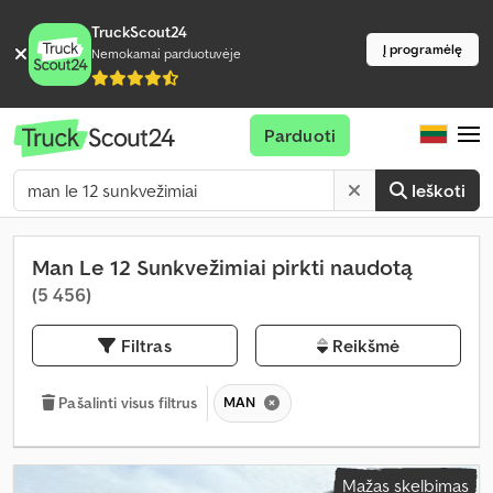
TruckScout24
Į programėlę
Nemokamai parduotuvėje
Parduoti
Ieškoti
Man Le 12 Sunkvežimiai pirkti naudotą
(5 456)
Filtras
Reikšmė
MAN
Pašalinti visus filtrus
Mažas skelbimas