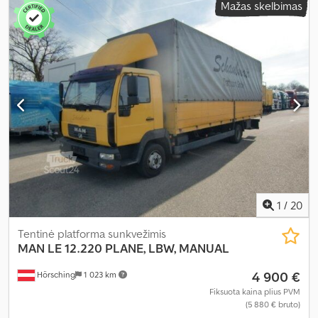
Mažas skelbimas
bendras plotis:
2 440 mm
, bendras aukštis:
2 950 mm
, Įranga:
ABS,
kranas
,
1
/
20
Tentinė platforma sunkvežimis
MAN
LE 12.220 PLANE, LBW, MANUAL
4 900 €
Hörsching
1 023 km
Fiksuota kaina plius PVM
(5 880 € bruto)