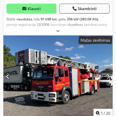
Klausti
Skambinti
Būklė:
naudotas
, rida:
91 498 km
, galia:
206 kW (280,08 AG)
,
pirmoji registracija:
12/2006
, kuro tipas:
dyzelinas
, bendras svoris:
15 000 kg
, ašių konfigūracija:
2 ašys
, stabdžiai:
retarderis
, spalva:
raudona
, pavaros tipas:
automatinis
, emisijos klasė:
Euro 4
,
Mažas skelbimas
bendras ilgis:
10 000 mm
, bendras plotis:
2 500 mm
, bendras
aukštis:
3 240 mm
, Gamybos metai:
2006
, Įranga:
ABS,
kompresorius, oro kondicionavimas
,
1
/
20