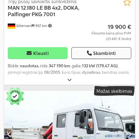
Trijų pusių savivartis sunkvežimis
MAN
12.180 LE BB 4x2, DOKA,
Palfinger PKG 7001
19 900 €
Sittensen
957 km
Fiksuota kaina plius PVM
(23 681 € bruto)
Klausti
Skambinti
Būklė:
naudotas
, rida:
347 190 km
, galia:
132 kW (179,47 AG)
,
pirmoji registracija:
06/2005
, kuro tipas:
dyzelinas
, bendras svoris:
11 990 kg
, ašių konfigūracija:
2 ašys
, spalva:
balta
, pavaros tipas:
mechaninis
, emisijos klasė:
Euro 3
, bendras ilgis:
7 530 mm
,
Mažas skelbimas
bendras plotis:
2 440 mm
, bendras aukštis:
2 950 mm
, Įranga:
ABS,
kranas
,