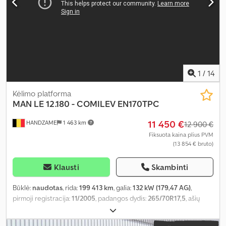
1
/
14
Kėlimo platforma
MAN
LE 12.180 - COMILEV EN170TPC
11 450 €
HANDZAME
1 463 km
12 900 €
Fiksuota kaina plius PVM
(13 854 € bruto)
Klausti
Skambinti
Būklė:
naudotas
, rida:
199 413 km
, galia:
132 kW (179,47 AG)
,
pirmoji registracija:
11/2005
, padangos dydis:
265/70R17,5
, ašių
konfigūracija:
4x2
, ratų bazė:
330 mm
, spalva:
balta
, pavaros tipas:
mechaninis
, pavarų skaičius:
6
, emisijos klasė:
Euro 3
, pakaba: