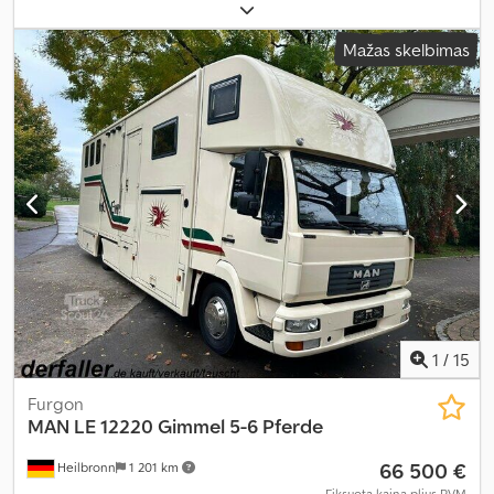
11 990 kg
, ašių konfigūracija:
2 ašys
, spalva:
violetinė
, pavaros tipas:
mechaninis
, emisijos klasė:
Euro 3
, Gamybos metai:
2005
, Įranga:
Mažas skelbimas
ABS, galinis keltuvas
,
1
/
15
Furgon
MAN
LE 12220 Gimmel 5-6 Pferde
66 500 €
Heilbronn
1 201 km
Fiksuota kaina plius PVM