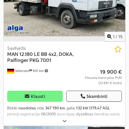
1
/
15
Savitvežis
MAN
12.180 LE BB 4x2, DOKA,
Palfinger PKG 7001
19 900 €
Sittensen
957 km
Fiksuota kaina plius PVM
(23 681 € bruto)
Klausti
Skambinti
Būklė:
naudotas
, rida:
347 190 km
, galia:
132 kW (179,47 AG)
,
pirmoji registracija:
06/2005
, kuro tipas:
dyzelinas
, bendras svoris:
11 990 kg
, ašių konfigūracija:
2 ašys
, spalva:
balta
, pavaros tipas:
mechaninis
, emisijos klasė:
Euro 3
, bendras ilgis:
7 530 mm
,