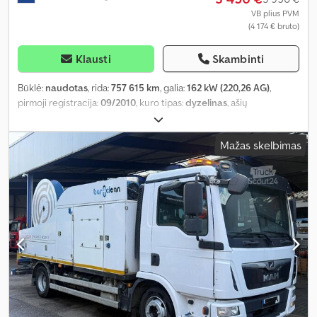
VB plius PVM
(4 174 € bruto)
Klausti
Skambinti
Būklė:
naudotas
, rida:
757 615 km
, galia:
162 kW (220,26 AG)
,
pirmoji registracija:
09/2010
, kuro tipas:
dyzelinas
, ašių
konfigūracija:
4x2
, ratų bazė:
4 500 mm
, kuras:
dyzelinas
, spalva:
kitas
, vairuotojo kabina:
dieninė kabina
, pavaros tipas:
Mažas skelbimas
automatinis
, emisijos klasė:
Euro 5
, sėdimų vietų skaičius:
2
,
Gamybos metai:
2010
, Įranga:
galinis keltuvas, oro
kondicionavimas
,