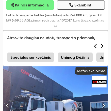
Kainos informacija
Skambinti
Būklė:
labai geros būklės (naudotas)
, rida:
224 000 km
, galia:
338
kW (459,55 AG)
, pirmoji registracija:
10/2017
, kuro tipas:
dyzelinas
,
ašių konfigūracija:
6x4
, kuras:
dyzelinas
, stabdžiai:
variklio
stabdymas
, spalva:
balta
, vairuotojo kabina:
dieninė kabina
,
pavaros tipas:
mechaninis
, pavarų skaičius:
16
, emisijos klasė:
Euro
Atraskite daugiau naudotų transporto priemonių
6
, pakaba:
plienas
, Gamybos metai:
2017
, Įranga:
ABS, elektrinis
langų reguliavimas, elektriškai reguliuojamas veidrodis, kruizo
kontrolė, oro kondicionavimas
,
s
Specialus sunkvežimis
Unimog Dėžinis
Unimo
Mažas skelbimas