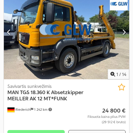
AdBlue, elektrinis langų reguliavimas, elektriškai reguliuojamas
veidrodis, kruizo kontrolė, oro kondicionavimas
,
1
/
14
Savivartis sunkvežimis
MAN
TGS 18.360 K Absetzkipper
MEILLER AK 12 MT*FUNK
24 800 €
Riederich
1 242 km
Fiksuota kaina plius PVM
(29 512 € bruto)