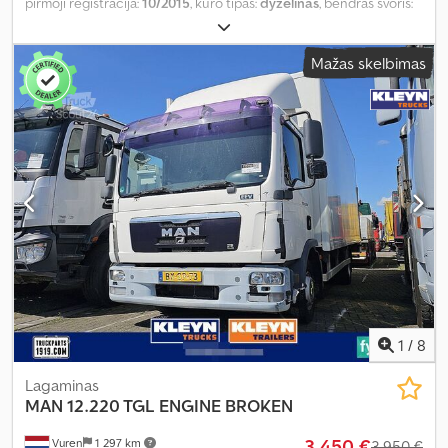
pirmoji registracija:
10/2015
, kuro tipas:
dyzelinas
, bendras svoris:
11 990 kg
, ašių konfigūracija:
2 ašys
, spalva:
sidabras
, pavaros
tipas:
automatinis
, emisijos klasė:
Euro 6
, Įranga:
galinis keltuvas,
Mažas skelbimas
navigacijos sistema, oro kondicionavimas
,
1
/
8
Lagaminas
MAN
12.220 TGL ENGINE BROKEN
3 450 €
Vuren
1 297 km
3 950 €