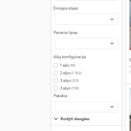
Emisijos klasė:
Pavaros tipas:
Ašių konfigūracija:
1 ašis
(19)
s
2 ašys
(1 763)
3 ašys
(313)
3 ašys
(130)
Pakaba:
Rodyti daugiau