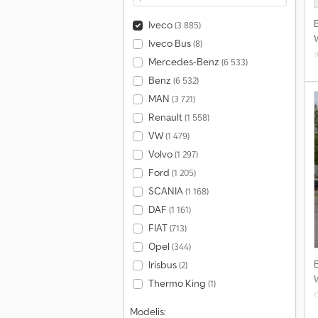
Iveco
(3 885)
Iveco Bus
(8)
a
Mercedes-Benz
(6 533)
Benz
(6 532)
MAN
(3 721)
Renault
(1 558)
VW
(1 479)
Volvo
(1 297)
Ford
(1 205)
SCANIA
(1 168)
DAF
(1 161)
FIAT
(713)
Opel
(344)
Irisbus
(2)
Thermo King
(1)
Modelis: