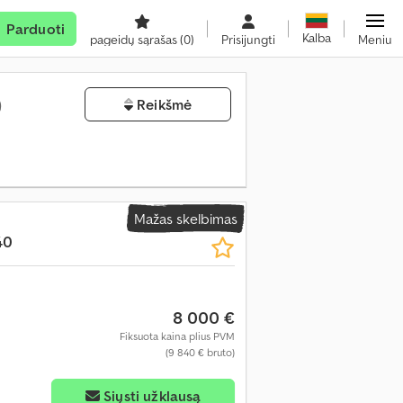
Parduoti
Kalba
pageidų sąrašas
(0)
Prisijungti
Meniu
)
Reikšmė
Mažas skelbimas
40
8 000 €
Fiksuota kaina plius PVM
(9 840 € bruto)
Siųsti užklausą