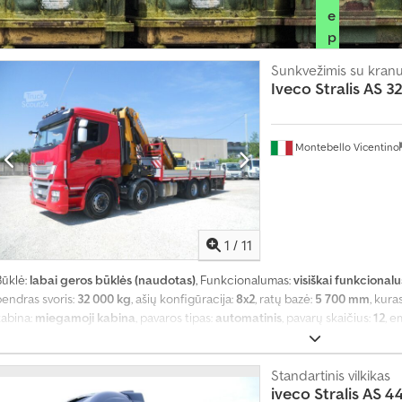
e
p
r
Sunkvežimis su kranu 
e
Iveco
Stralis AS 
k
y
b
Montebello Vicentino
i
n
i
n
1
/
11
k
o
Būklė:
labai geros būklės (naudotas)
, Funkcionalumas:
visiškai funkcionalu
p
bendras svoris:
32 000 kg
, ašių konfigūracija:
8x2
, ratų bazė:
5 700 mm
, kura
a
kabina:
miegamoji kabina
, pavaros tipas:
automatinis
, pavarų skaičius:
12
, e
endras ilgis:
11 500 mm
, bendras plotis:
2 550 mm
, Gamybos metai:
2019
, l
k
(Elektroninė stabdžių sistema), Tachografas, USB jungtis, centrinis užrakta
e
reguliavimas, elektriškai reguliuojamas veidrodis, kalno įkalnės asistenta
Standartinis vilkikas
t
iveco
Stralis AS 
ro pagalvė, suodžių filtras, trauki kontrolė, vairo stiprintuvas, šaldytuvas
,