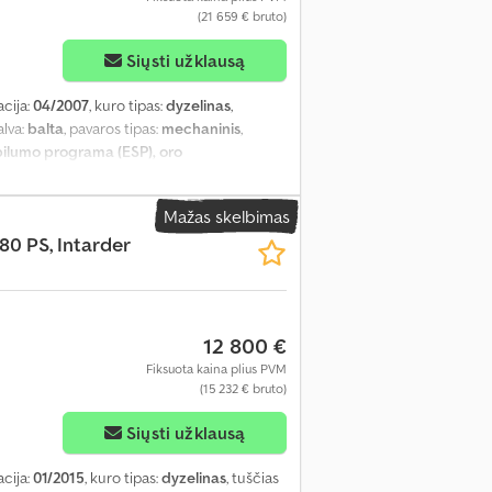
(21 659 € bruto)
Siųsti užklausą
acija:
04/2007
, kuro tipas:
dyzelinas
,
alva:
balta
, pavaros tipas:
mechaninis
,
abilumo programa (ESP), oro
Mažas skelbimas
480 PS, Intarder
12 800 €
Fiksuota kaina plius PVM
(15 232 € bruto)
Siųsti užklausą
acija:
01/2015
, kuro tipas:
dyzelinas
, tuščias