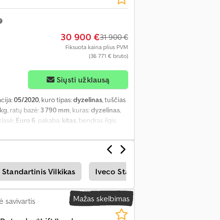
30 900 €
31 900 €
Fiksuota kaina plius PVM
(36 771 € bruto)
Siųsti užklausą
acija:
05/2020
, kuro tipas:
dyzelinas
, tuščias
 kg
, ratų bazė:
3 790 mm
, kuras:
dyzelinas
,
klasė:
Euro 6
, pakaba:
kitas
, bendras ilgis:
3 970 mm
, Įranga:
ABS, oro
 Standartinis Vilkikas
Iveco Standartinis Vilkikas
Fo
Mažas skelbimas
 savivartis