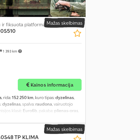
Mažas skelbimas
ir fiksuota platforma
320S510
1 393 km
Kainos informacija
s
, rida:
152 250 km
, kuro tipas:
dyzelinas
,
s:
dyzelinas
, spalva:
raudona
, vairuotojo
misijos klasė:
Euro6b
, pakaba:
plienas-oras
,
ovų skaičius:
1
, Įranga:
ABS, AdBlue, EBS
s, diferencialo užraktas, elektrinis langų
Mažas skelbimas
s, kruizo kontrolė, oro kondicionavimas,
440S48 TP KLIMA