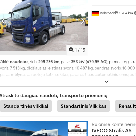
ą
S
Rohrbach
1 264 km
u
ž
i
n
o
k
1
/
15
i
t
Būklė:
naudotas
, rida:
299 236 km
, galia:
353 kW (479,95 AG)
, pirmoji registr
e
voris:
7 513 kg
, didžiausias leistinas svoris:
10 487 kg
, bendras svoris:
18 000
d
a
palva:
mėlyna
, vairuotojo kabina:
kitas
, pavaros tipas:
automatinis
, emisijos 
b
6 250 mm
, Gamybos metai:
2020
, sėdimų vietų skaičius:
2
, statybinis aukštis:
a
kondicionavimas, trauki kontrolė
,
r
Atraskite daugiau naudotų transporto priemonių
+
Standartinės vilkikai
Standartinis Vilkikas
Renault
4
9
2
Ruloninė konteinerinė
0
IVECO
Stralis AS
1