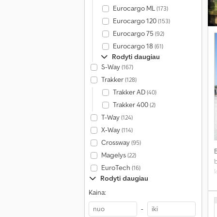
Eurocargo ML
(173)
Eurocargo 120
(153)
Eurocargo 75
(92)
Eurocargo 18
(61)
Rodyti daugiau
S-Way
(167)
Trakker
(128)
Trakker AD
(40)
Trakker 400
(2)
T-Way
(124)
X-Way
(114)
Crossway
(95)
Magelys
(22)
EuroTech
(16)
Rodyti daugiau
b
Kaina:
-
o