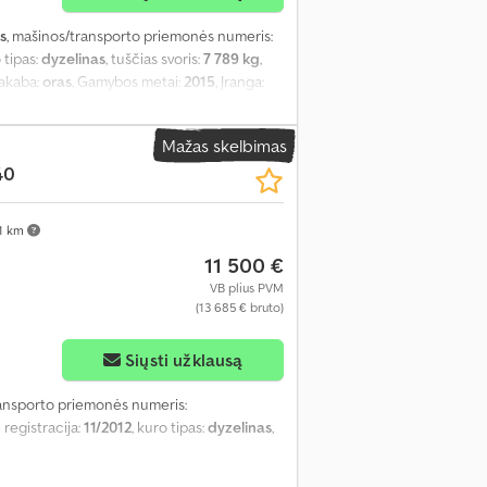
s
, mašinos/transporto priemonės numeris:
o tipas:
dyzelinas
, tuščias svoris:
7 789 kg
,
pakaba:
oras
, Gamybos metai:
2015
, Įranga:
o pagalvė, šaldytuvas
,
Mažas skelbimas
40
1 km
11 500 €
VB plius PVM
(13 685 € bruto)
Siųsti užklausą
ransporto priemonės numeris:
i registracija:
11/2012
, kuro tipas:
dyzelinas
,