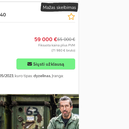
Mažas skelbimas
440
59 000 €
65 000 €
Fiksuota kaina plius PVM
(71 980 € bruto)
Siųsti užklausą
05/2023
, kuro tipas:
dyzelinas
, Įranga: