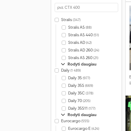
Stralis
(347)
Stralis AS
(88)
Stralis AS 440
(51)
Stralis AD
(42)
Stralis AD 260
(24)
Stralis AS 260
(21)
Rodyti daugiau
Daily
(1 489)
Daily 35
(977)
Daily 35S
(669)
Daily 35C
(378)
Daily 70
(205)
Daily 35S11
(177)
Rodyti daugiau
Eurocargo
(555)
Eurocargo E
(424)