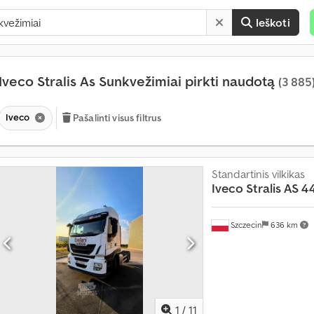
Ieškoti
Iveco Stralis As Sunkvežimiai pirkti naudotą
(3 885
Iveco
Pašalinti visus filtrus
K
Standartinis vilkikas
a
Iveco
Stralis AS 4
s
m
Szczecin
636 km
ė
n
e
s
į
d
1
/
11