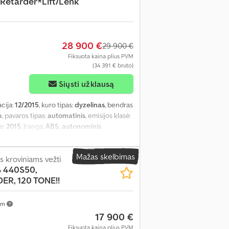
etarder*Lift/Lenk
28 900 €
29 900 €
Fiksuota kaina plius PVM
(34 391 € bruto)
Siųsti užklausą
acija:
12/2015
, kuro tipas:
dyzelinas
, bendras
a
, pavaros tipas:
automatinis
, emisijos klasė:
i:
2015
, Įranga:
ABS, autonominis
Mažas skelbimas
 kroviniams vežti
 440S50,
R, 120 TONE!!
km
17 900 €
Fiksuota kaina plius PVM