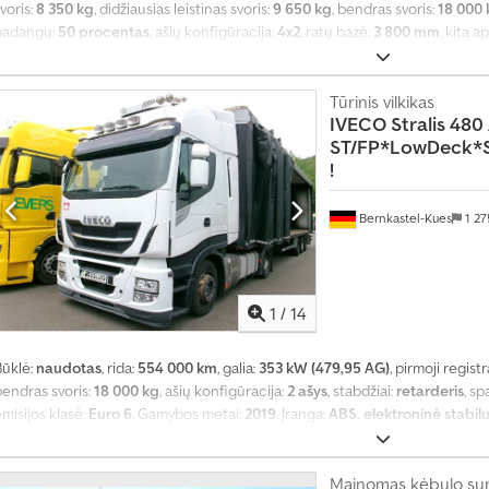
voris:
8 350 kg
, didžiausias leistinas svoris:
9 650 kg
, bendras svoris:
18 000 
padangų:
50 procentas
, ašių konfigūracija:
4x2
, ratų bazė:
3 800 mm
, kita a
palva:
balta
, vairuotojo kabina:
miegamoji kabina
, pavaros tipas:
automatin
oras
, lovų skaičius:
1
, Gamybos metai:
2015
, veikimo valandos:
644 146 h
, pr
padangos dydis:
315/70 22,5
, Įranga:
ABS, autonominis šildytuvas, borto kom
Tūrinis vilkikas
IVECO
Stralis 480
užraktas, elektroninė stabilumo programa (ESP), kruizo kontrolė, oro kondi
ST/FP*LowDeck*
poileris, sunkvežimio registracija, suodžių filtras
,
!
Bernkastel-Kues
1 2
1
/
14
Būklė:
naudotas
, rida:
554 000 km
, galia:
353 kW (479,95 AG)
, pirmoji registr
bendras svoris:
18 000 kg
, ašių konfigūracija:
2 ašys
, stabdžiai:
retarderis
, sp
misijos klasė:
Euro 6
, Gamybos metai:
2019
, Įranga:
ABS, elektroninė stabil
oro kondicionavimas, suodžių filtras
,
Mainomas kėbulo sun