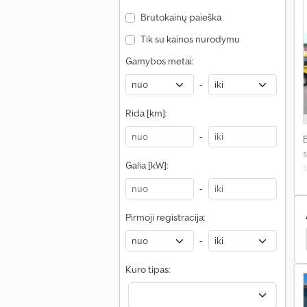
Brutokainų paieška
Tik su kainos nurodymu
Gamybos metai:
-
Rida [km]:
-
s
Galia [kW]:
s
-
Pirmoji registracija:
ommer Riedėjimo Konteineris
Sommer Puspriekabės
-
Kuro tipas: