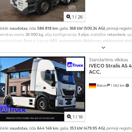
1
/
26
Būklė:
naudotas
, rida:
586 818 km
, galia:
368 kW (500,34 AG)
, pirmoji registr
bendras svoris:
26 000 kg
, ašių konfigūracija:
3 ašys
, stabdžiai:
retarderis
, sp
misijos klasė:
Euro 4
, Įranga:
ABS, autonominis šildytuvas, elektroninė st
kondicionavimas
,
Standartinis vilkikas
IVECO
Stralis AS 
ACC,
Bakum
1 062 km
1
/
16
Būklė:
naudotas
, rida:
644 146 km
, galia:
353 kW (479,95 AG)
, pirmoji registr