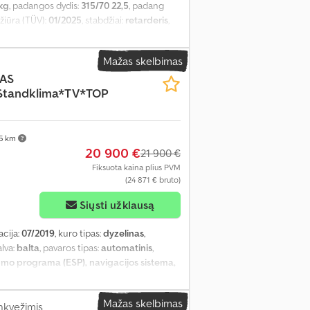
kg
, padangos dydis:
315/70 22,5
, padang
pžiūra (TÜV):
01/2025
, stabdžiai:
retarderis
,
is
, emisijos klasė:
Euro 6
, pakaba:
plienas-
iekinės padangos dydis:
315/70 22,5
, galinės
Mažas skelbimas
piuteris, centrinis užraktas, diferencialo
 AS
cionavimas, priešrūkiniai žibintai,
Standklima*TV*TOP
75 km
20 900 €
21 900 €
Fiksuota kaina plius PVM
(24 871 € bruto)
Siųsti užklausą
acija:
07/2019
, kuro tipas:
dyzelinas
,
alva:
balta
, pavaros tipas:
automatinis
,
umo programa (ESP), navigacijos sistema,
Mažas skelbimas
kvežimis