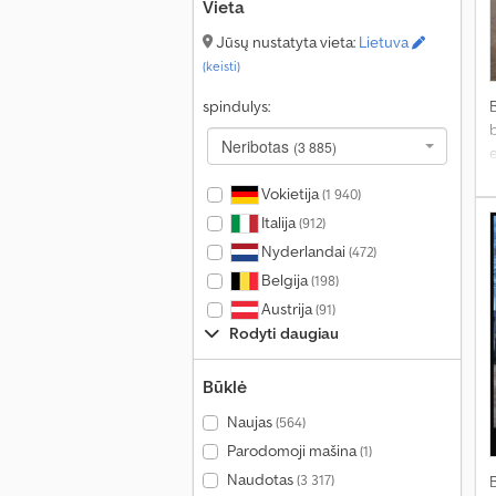
Vieta
Jūsų nustatyta vieta:
Lietuva
(keisti)
spindulys:
Neribotas
(3 885)
e
Vokietija
(1 940)
Italija
(912)
Nyderlandai
(472)
Belgija
(198)
Austrija
(91)
Rodyti daugiau
Būklė
Naujas
(564)
Parodomoji mašina
(1)
Naudotas
(3 317)