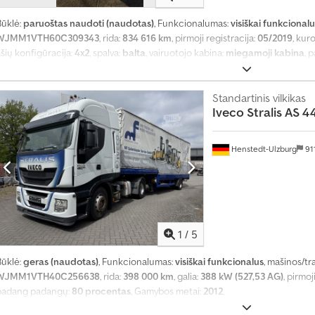
a
u
Būklė:
paruoštas naudoti (naudotas)
, Funkcionalumas:
visiškai funkcionalu
g
WJMM1VTH60C309343
, rida:
834 616 km
, pirmoji registracija:
05/2019
, kur
i
šių konfigūracija:
4x2
, spalva:
balta
, vairuotojo kabina:
miegamoji kabina
, 
a
ABS, centrinis užraktas, nerūkantis automobilis, oro kondicionavimas, or
u
n
Standartinis vilkikas
e
Iveco
Stralis AS 4
i
1
4
Henstedt-Ulzburg
91
0
0
0
0
1
/
5
p
i
Būklė:
geras (naudotas)
, Funkcionalumas:
visiškai funkcionalus
, mašinos/t
r
WJMM1VTH40C256638
, rida:
398 000 km
, galia:
388 kW (527,53 AG)
, pirmoj
k
padang padangų:
80 procentas
, Gamybos metai:
2012
,
i
m