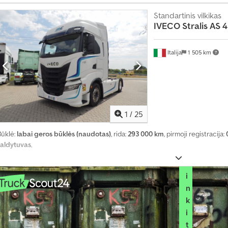
o
Standartinis vilkikas
u
IVECO
Stralis AS 
ž
k
l
Italija
1 505 km
a
u
s
ų
1
/
25
P
a
Būklė:
labai geros būklės (naudotas)
, rida:
293 000 km
, pirmoji registracija:
s
šaldytuvas
,
i
r
i
n
k
i
t